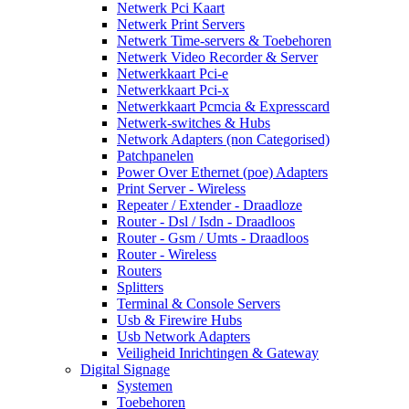
Netwerk Pci Kaart
Netwerk Print Servers
Netwerk Time-servers & Toebehoren
Netwerk Video Recorder & Server
Netwerkkaart Pci-e
Netwerkkaart Pci-x
Netwerkkaart Pcmcia & Expresscard
Netwerk-switches & Hubs
Network Adapters (non Categorised)
Patchpanelen
Power Over Ethernet (poe) Adapters
Print Server - Wireless
Repeater / Extender - Draadloze
Router - Dsl / Isdn - Draadloos
Router - Gsm / Umts - Draadloos
Router - Wireless
Routers
Splitters
Terminal & Console Servers
Usb & Firewire Hubs
Usb Network Adapters
Veiligheid Inrichtingen & Gateway
Digital Signage
Systemen
Toebehoren