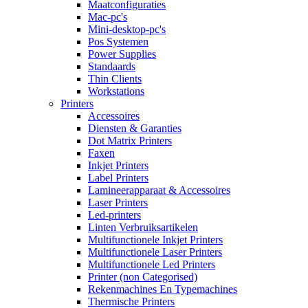
Maatconfiguraties
Mac-pc's
Mini-desktop-pc's
Pos Systemen
Power Supplies
Standaards
Thin Clients
Workstations
Printers
Accessoires
Diensten & Garanties
Dot Matrix Printers
Faxen
Inkjet Printers
Label Printers
Lamineerapparaat & Accessoires
Laser Printers
Led-printers
Linten Verbruiksartikelen
Multifunctionele Inkjet Printers
Multifunctionele Laser Printers
Multifunctionele Led Printers
Printer (non Categorised)
Rekenmachines En Typemachines
Thermische Printers