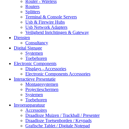
Router - Wireless
Routers
Splitters
Terminal & Console Servers
Usb & Firewire Hubs
Usb Network Adapters
Veiligheid Inrichtingen & Gateway
Diensten
Consultancy
Digital Signage
Systemen
Toebehoren
Electronic Components
Displays - Accessories
Electronic Components Accessories
Interactieve Presentatie
Montagesystemen
Projectieschermen
Systemen
Toebehoren
Invoerapparatuur
Accessoires
Draadloze Muizen / Trackball / Presenter
Draadloze Toetsenborden / Keypads
Grafische Tablet / Digitale Notepad