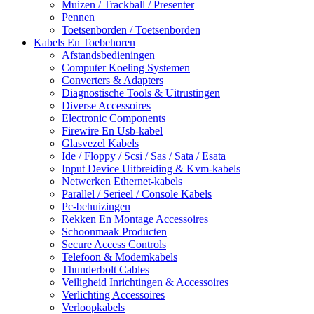
Muizen / Trackball / Presenter
Pennen
Toetsenborden / Toetsenborden
Kabels En Toebehoren
Afstandsbedieningen
Computer Koeling Systemen
Converters & Adapters
Diagnostische Tools & Uitrustingen
Diverse Accessoires
Electronic Components
Firewire En Usb-kabel
Glasvezel Kabels
Ide / Floppy / Scsi / Sas / Sata / Esata
Input Device Uitbreiding & Kvm-kabels
Netwerken Ethernet-kabels
Parallel / Serieel / Console Kabels
Pc-behuizingen
Rekken En Montage Accessoires
Schoonmaak Producten
Secure Access Controls
Telefoon & Modemkabels
Thunderbolt Cables
Veiligheid Inrichtingen & Accessoires
Verlichting Accessoires
Verloopkabels