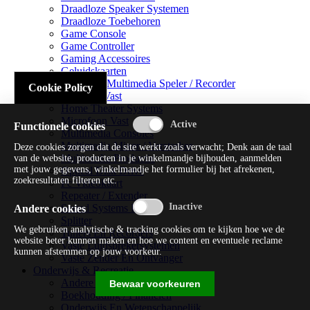
Draadloze Speaker Systemen
Draadloze Toebehoren
Game Console
Game Controller
Gaming Accessoires
Geluidskaarten
Handheld Multimedia Speler / Recorder
Cookie Policy
Headsets Vast
Home Theater Systems
Microfoon Vast
Functionele cookies
Multimedia Consoles
Multimedia Mixer / Versterker
Deze cookies zorgen dat de site werkt zoals verwacht; Denk aan de taal
Multimedia Productie
van de website, producten in je winkelmandje bijhouden, aanmelden
met jouw gegevens, winkelmandje het formulier bij het afrekenen,
Optical Disk Drive
zoekresultaten filteren etc.
Pc Videokaart
Repeater / Extender
Sound Systems Hi-fi
Andere cookies
Splitter
We gebruiken analytische & tracking cookies om te kijken hoe we de
Tuners En Recorders
website beter kunnen maken en hoe we content en eventuele reclame
Vaste Luidsprekersystemen
kunnen afstemmen op jouw voorkeur.
Vaste Zender En Ontvanger
Onderwijs & Recreatie
Andere Beveiligingssoftware
Bewaar voorkeuren
Boekhouding / Financiën
Onderwijs En Wetenschappelijk