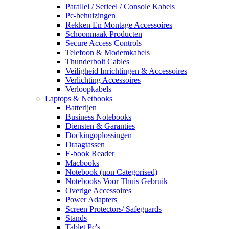
Parallel / Serieel / Console Kabels
Pc-behuizingen
Rekken En Montage Accessoires
Schoonmaak Producten
Secure Access Controls
Telefoon & Modemkabels
Thunderbolt Cables
Veiligheid Inrichtingen & Accessoires
Verlichting Accessoires
Verloopkabels
Laptops & Netbooks
Batterijen
Business Notebooks
Diensten & Garanties
Dockingoplossingen
Draagtassen
E-book Reader
Macbooks
Notebook (non Categorised)
Notebooks Voor Thuis Gebruik
Overige Accessoires
Power Adapters
Screen Protectors/ Safeguards
Stands
Tablet Pc's