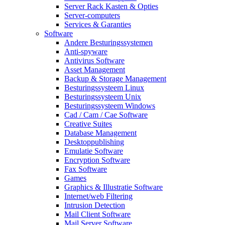
Server Rack Kasten & Opties
Server-computers
Services & Garanties
Software
Andere Besturingssystemen
Anti-spyware
Antivirus Software
Asset Management
Backup & Storage Management
Besturingssysteem Linux
Besturingssysteem Unix
Besturingssysteem Windows
Cad / Cam / Cae Software
Creative Suites
Database Management
Desktoppublishing
Emulatie Software
Encryption Software
Fax Software
Games
Graphics & Illustratie Software
Internet/web Filtering
Intrusion Detection
Mail Client Software
Mail Server Software