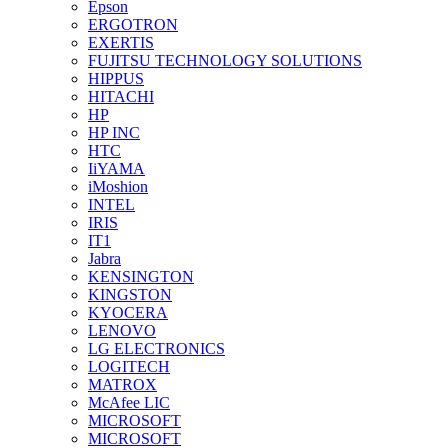
Epson
ERGOTRON
EXERTIS
FUJITSU TECHNOLOGY SOLUTIONS
HIPPUS
HITACHI
HP
HP INC
HTC
IiYAMA
iMoshion
INTEL
IRIS
IT1
Jabra
KENSINGTON
KINGSTON
KYOCERA
LENOVO
LG ELECTRONICS
LOGITECH
MATROX
McAfee LIC
MICROSOFT
MICROSOFT