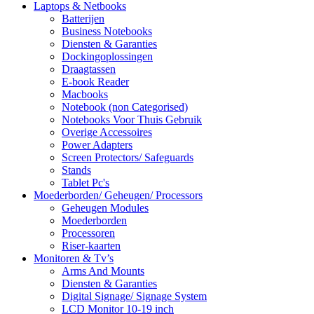
Laptops & Netbooks
Batterijen
Business Notebooks
Diensten & Garanties
Dockingoplossingen
Draagtassen
E-book Reader
Macbooks
Notebook (non Categorised)
Notebooks Voor Thuis Gebruik
Overige Accessoires
Power Adapters
Screen Protectors/ Safeguards
Stands
Tablet Pc's
Moederborden/ Geheugen/ Processors
Geheugen Modules
Moederborden
Processoren
Riser-kaarten
Monitoren & Tv’s
Arms And Mounts
Diensten & Garanties
Digital Signage/ Signage System
LCD Monitor 10-19 inch