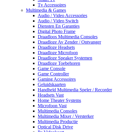
Tv Accessoires
Multimedia & Games
Audio / Video Accessories
Audio / Video Switch
Diensten En Garanties
Digital Photo Frame
Draadloos Multimedia Consoles
Draadloze Av Zender / Ontvanger
Draadloze Headsets
Draadloze Microfoon
Draadloze Speaker Systemen
Draadloze Toebehoren
Game Console
Game Controller
Gaming Accessoires
Geluidskaarten
Handheld Multimedia Speler / Recorder
Headsets Vast
Home Theater Systems
Microfoon Vast
Multimedia Consoles
Multimedia Mixer / Versterker
Multimedia Productie
Optical Disk Drive