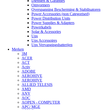
Diensten & Garanties
Omvormers
Overspanning Bescherming & Stabilisatoren
Power Accessories (non Categorised)
Power Distribution Units
Power Supplies & Adapters
Powerkabels
Solar & Acessories
Ups
Ups Accessoires
Ups Vervangingsbatterijen
Merken
3M
ACER
ACT
Activ
ADOBE
AEROHIVE
AEROHIVE
ALLIED TELESIS
AMD
ANY
AOC
AOPEN - COMPUTER
APC/ MGE