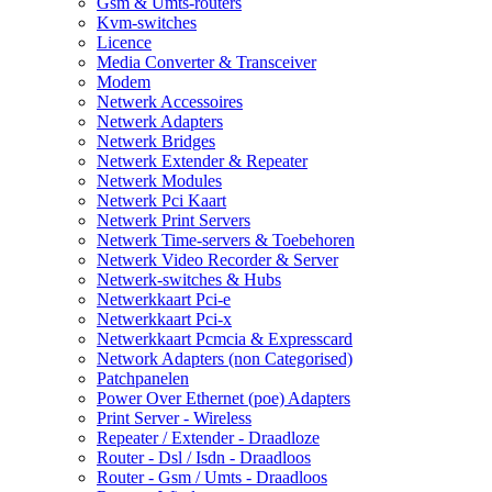
Gsm & Umts-routers
Kvm-switches
Licence
Media Converter & Transceiver
Modem
Netwerk Accessoires
Netwerk Adapters
Netwerk Bridges
Netwerk Extender & Repeater
Netwerk Modules
Netwerk Pci Kaart
Netwerk Print Servers
Netwerk Time-servers & Toebehoren
Netwerk Video Recorder & Server
Netwerk-switches & Hubs
Netwerkkaart Pci-e
Netwerkkaart Pci-x
Netwerkkaart Pcmcia & Expresscard
Network Adapters (non Categorised)
Patchpanelen
Power Over Ethernet (poe) Adapters
Print Server - Wireless
Repeater / Extender - Draadloze
Router - Dsl / Isdn - Draadloos
Router - Gsm / Umts - Draadloos