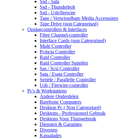
Ssd - Sata
Ssd - Thunderbolt
Ssd - Usb/firewire
Tape / Verwisselbare Media Accessoires
Tape Drive (non Categorised)
Opslagcontrollers & Interfaces
Fibre Channel-controller
Interface Cards (non Categorised)
Multi Controller
Pcmcia Controller
Raid Controller
Raid Controller Supplies
Sas / Scsi Controller
Sata / Esata Controller
Seriële / Parallelle Controller
Usb / Firewire-controller
Pc's & Workstations
Andere Onderdelen
Barebone Computers
Desktop Pc ( Non Categorised)
Desktops - Professioneel Gebruik
Desktops Voor Thuisgebruik
Diensten & Garanties
Diversen
Kassalades