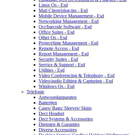
Linux Os - Esd
Mail Client/plug-ins - Esd
Mobile Device Management - Esd
Networking Management - Esd
Ocr/barcode Software - Esd
Office Suites - Esd
Other Os - Esd
Project/time Management - Esd
Remote Access - Esd
Report Management - Esd
Security Suites - Esd
Service & Support - Esd
Utilities - Esd
Video Conferencing & Telephony - Esd
Video/audio Editing & Capturing - Esd
Windows Os - Esd
Telefonie
Antwoordapparaten
Batterijen
Cases/ Bags/ Sleeves/ Skins
Dect Headset
Dect Systems & Accessories
Diensten & Garanties
Diverse Accessoires