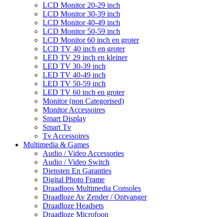
LCD Monitor 20-29 inch
LCD Monitor 30-39 inch
LCD Monitor 40-49 inch
LCD Monitor 50-59 inch
LCD Monitor 60 inch en groter
LCD TV 40 inch en groter
LED TV 29 inch en kleiner
LED TV 30-39 inch
LED TV 40-49 inch
LED TV 50-59 inch
LED TV 60 inch en groter
Monitor (non Categorised)
Monitor Accessoires
Smart Display
Smart Tv
Tv Accessoires
Multimedia & Games
Audio / Video Accessories
Audio / Video Switch
Diensten En Garanties
Digital Photo Frame
Draadloos Multimedia Consoles
Draadloze Av Zender / Ontvanger
Draadloze Headsets
Draadloze Microfoon