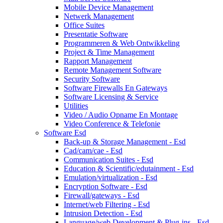
Mobile Device Management
Netwerk Management
Office Suites
Presentatie Software
Programmeren & Web Ontwikkeling
Project & Time Management
Rapport Management
Remote Management Software
Security Software
Software Firewalls En Gateways
Software Licensing & Service
Utilities
Video / Audio Opname En Montage
Video Conference & Telefonie
Software Esd
Back-up & Storage Management - Esd
Cad/cam/cae - Esd
Communication Suites - Esd
Education & Scientific/edutainment - Esd
Emulation/virtualization - Esd
Encryption Software - Esd
Firewall/gateways - Esd
Internet/web Filtering - Esd
Intrusion Detection - Esd
Language/web Development & Plug-ins - Esd