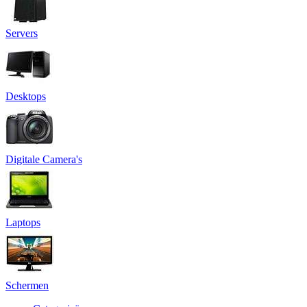
Servers
Desktops
Digitale Camera's
Laptops
Schermen