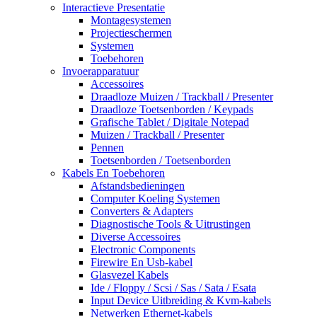
Interactieve Presentatie
Montagesystemen
Projectieschermen
Systemen
Toebehoren
Invoerapparatuur
Accessoires
Draadloze Muizen / Trackball / Presenter
Draadloze Toetsenborden / Keypads
Grafische Tablet / Digitale Notepad
Muizen / Trackball / Presenter
Pennen
Toetsenborden / Toetsenborden
Kabels En Toebehoren
Afstandsbedieningen
Computer Koeling Systemen
Converters & Adapters
Diagnostische Tools & Uitrustingen
Diverse Accessoires
Electronic Components
Firewire En Usb-kabel
Glasvezel Kabels
Ide / Floppy / Scsi / Sas / Sata / Esata
Input Device Uitbreiding & Kvm-kabels
Netwerken Ethernet-kabels