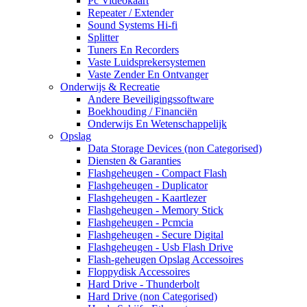
Pc Videokaart
Repeater / Extender
Sound Systems Hi-fi
Splitter
Tuners En Recorders
Vaste Luidsprekersystemen
Vaste Zender En Ontvanger
Onderwijs & Recreatie
Andere Beveiligingssoftware
Boekhouding / Financiën
Onderwijs En Wetenschappelijk
Opslag
Data Storage Devices (non Categorised)
Diensten & Garanties
Flashgeheugen - Compact Flash
Flashgeheugen - Duplicator
Flashgeheugen - Kaartlezer
Flashgeheugen - Memory Stick
Flashgeheugen - Pcmcia
Flashgeheugen - Secure Digital
Flashgeheugen - Usb Flash Drive
Flash-geheugen Opslag Accessoires
Floppydisk Accessoires
Hard Drive - Thunderbolt
Hard Drive (non Categorised)