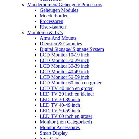
Moederborden/ Geheugen/ Processors
Geheugen Modules
Moederborden
Processoren
Riser-kaarten
Monitoren & Tv’s
Arms And Mounts
Diensten & Garanties
Digital Signage/ Signage System
LCD Monitor 10-19 inch
LCD Monitor 20-29 inch
LCD Monitor 30-39 inch
LCD Monitor 40-49 inch
LCD Monitor 50-59 inch
LCD Monitor 60 inch en groter
LCD TV 40 inch en groter
LED TV 29 inch en kleiner
LED TV 30-39 inch
LED TV 40-49 inch
LED TV 50-59 inch
LED TV 60 inch en groter
Monitor (non Categorised)
Monitor Accessoires
Smart Display
Smart Tv