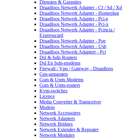
Diensten & Garanties
Draadloos Netwerk Adapter - Cf / Sd / Xd
Draadloos Netwerk Adapter - Homeplug
Draadloos Netwerk Adapter - Pci-e
Draadloos Netwerk Adapter - Pci-x
Draadloos Netwerk Adapter - Pcmcia /
Expresscard
Draadloos Netwerk Adapter - Poe
Draadloos Netwerk Adapter - Usb
Draadloos Netwerk Adapterr - Pci
Dsl & Isdn Routers
Dsl En Isdn-modems
Firewall / Vpn / Gateway - Draadloos
Gps-apparaten
Gsm & Umts Modems
Gsm & Umts-routers
Kvm-switches
Licence
Media Converter & Transceiver
Modem
Netwerk Accessoires
Netwerk Adapters
Netwerk Bridges
Netwerk Extender & Repeater
Netwerk Modules