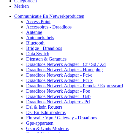
Categorieën
Merken
Communicatie En Netwerkproducten
Access Point
Accessoires - Draadloos
Antenne
Antennekabels
Bluetooth
Bridge - Draadloos
Data Switch
Diensten & Garanties
Draadloos Netwerk Adapter - Cf / Sd / Xd
Draadloos Netwerk Adapter - Homeplug
Draadloos Netwerk Adapter - Pci-e
Draadloos Netwerk Adapter - Pci-x
Draadloos Netwerk Adapter - Pcmcia / Expresscard
Draadloos Netwerk Adapter - Poe
Draadloos Netwerk Adapter - Usb
Draadloos Netwerk Adapterr - Pci
Dsl & Isdn Routers
Dsl En Isdn-modems
Firewall / Vpn / Gateway - Draadloos
Gps-apparaten
Gsm & Umts Modems