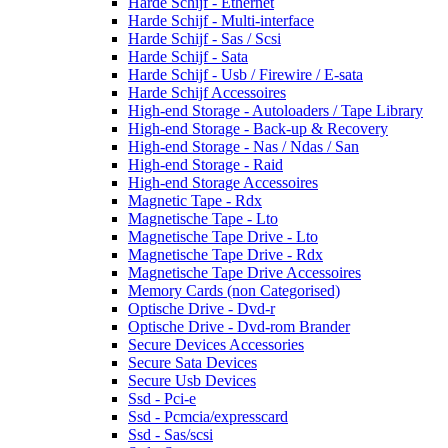
Harde Schijf - Ethernet
Harde Schijf - Multi-interface
Harde Schijf - Sas / Scsi
Harde Schijf - Sata
Harde Schijf - Usb / Firewire / E-sata
Harde Schijf Accessoires
High-end Storage - Autoloaders / Tape Library
High-end Storage - Back-up & Recovery
High-end Storage - Nas / Ndas / San
High-end Storage - Raid
High-end Storage Accessoires
Magnetic Tape - Rdx
Magnetische Tape - Lto
Magnetische Tape Drive - Lto
Magnetische Tape Drive - Rdx
Magnetische Tape Drive Accessoires
Memory Cards (non Categorised)
Optische Drive - Dvd-r
Optische Drive - Dvd-rom Brander
Secure Devices Accessories
Secure Sata Devices
Secure Usb Devices
Ssd - Pci-e
Ssd - Pcmcia/expresscard
Ssd - Sas/scsi