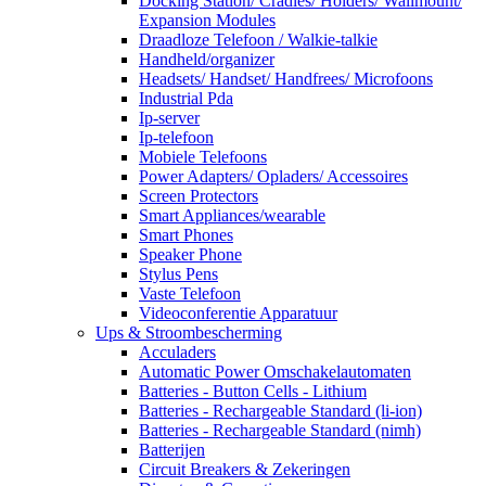
Docking Station/ Cradles/ Holders/ Wallmount/
Expansion Modules
Draadloze Telefoon / Walkie-talkie
Handheld/organizer
Headsets/ Handset/ Handfrees/ Microfoons
Industrial Pda
Ip-server
Ip-telefoon
Mobiele Telefoons
Power Adapters/ Opladers/ Accessoires
Screen Protectors
Smart Appliances/wearable
Smart Phones
Speaker Phone
Stylus Pens
Vaste Telefoon
Videoconferentie Apparatuur
Ups & Stroombescherming
Acculaders
Automatic Power Omschakelautomaten
Batteries - Button Cells - Lithium
Batteries - Rechargeable Standard (li-ion)
Batteries - Rechargeable Standard (nimh)
Batterijen
Circuit Breakers & Zekeringen