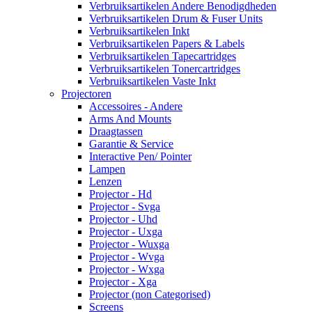
Verbruiksartikelen Andere Benodigdheden
Verbruiksartikelen Drum & Fuser Units
Verbruiksartikelen Inkt
Verbruiksartikelen Papers & Labels
Verbruiksartikelen Tapecartridges
Verbruiksartikelen Tonercartridges
Verbruiksartikelen Vaste Inkt
Projectoren
Accessoires - Andere
Arms And Mounts
Draagtassen
Garantie & Service
Interactive Pen/ Pointer
Lampen
Lenzen
Projector - Hd
Projector - Svga
Projector - Uhd
Projector - Uxga
Projector - Wuxga
Projector - Wvga
Projector - Wxga
Projector - Xga
Projector (non Categorised)
Screens