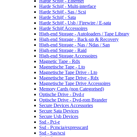
Harde Schijf - Ethernet
Harde Schijf - Multi-interface
Harde Schijf - Sas / Scsi
Harde Schijf - Sata
Harde Schijf - Usb / Firewire / E-sata
Harde Schijf Accessoires
High-end Storage - Autoloaders / Tape Library
High-end Storage - Back-up & Recovery
High-end Storage - Nas / Ndas / San
High-end Storage - Raid
High-end Storage Accessoires
Magnetic Tape - Rdx
Magnetische Tape - Lto
Magnetische Tape Drive - Lto
Magnetische Tape Drive - Rdx
Magnetische Tape Drive Accessoires
Memory Cards (non Categorised)
Optische Drive - Dvd-r
Optische Drive - Dvd-rom Brander
Secure Devices Accessories
Secure Sata Devices
Secure Usb Devices
Ssd - Pci-e
Ssd - Pcmcia/expresscard
Ssd - Sas/scsi