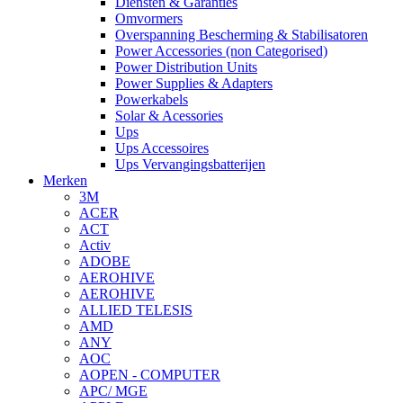
Diensten & Garanties
Omvormers
Overspanning Bescherming & Stabilisatoren
Power Accessories (non Categorised)
Power Distribution Units
Power Supplies & Adapters
Powerkabels
Solar & Acessories
Ups
Ups Accessoires
Ups Vervangingsbatterijen
Merken
3M
ACER
ACT
Activ
ADOBE
AEROHIVE
AEROHIVE
ALLIED TELESIS
AMD
ANY
AOC
AOPEN - COMPUTER
APC/ MGE