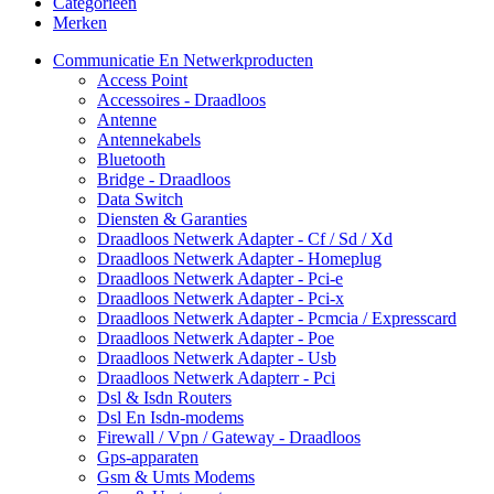
Categorieën
Merken
Communicatie En Netwerkproducten
Access Point
Accessoires - Draadloos
Antenne
Antennekabels
Bluetooth
Bridge - Draadloos
Data Switch
Diensten & Garanties
Draadloos Netwerk Adapter - Cf / Sd / Xd
Draadloos Netwerk Adapter - Homeplug
Draadloos Netwerk Adapter - Pci-e
Draadloos Netwerk Adapter - Pci-x
Draadloos Netwerk Adapter - Pcmcia / Expresscard
Draadloos Netwerk Adapter - Poe
Draadloos Netwerk Adapter - Usb
Draadloos Netwerk Adapterr - Pci
Dsl & Isdn Routers
Dsl En Isdn-modems
Firewall / Vpn / Gateway - Draadloos
Gps-apparaten
Gsm & Umts Modems