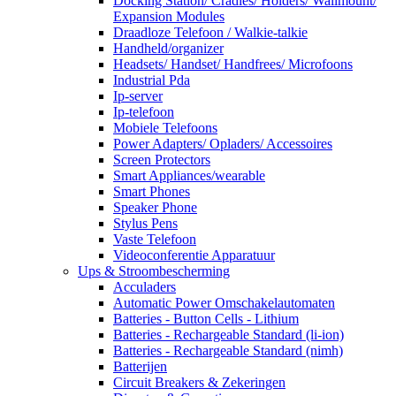
Docking Station/ Cradles/ Holders/ Wallmount/
Expansion Modules
Draadloze Telefoon / Walkie-talkie
Handheld/organizer
Headsets/ Handset/ Handfrees/ Microfoons
Industrial Pda
Ip-server
Ip-telefoon
Mobiele Telefoons
Power Adapters/ Opladers/ Accessoires
Screen Protectors
Smart Appliances/wearable
Smart Phones
Speaker Phone
Stylus Pens
Vaste Telefoon
Videoconferentie Apparatuur
Ups & Stroombescherming
Acculaders
Automatic Power Omschakelautomaten
Batteries - Button Cells - Lithium
Batteries - Rechargeable Standard (li-ion)
Batteries - Rechargeable Standard (nimh)
Batterijen
Circuit Breakers & Zekeringen