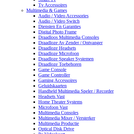
Tv Accessoires
Multimedia & Games
Audio / Video Accessories
Audio / Video Switch
Diensten En Garanties
Digital Photo Frame
Draadloos Multimedia Consoles
Draadloze Av Zender / Ontvanger
Draadloze Headsets
Draadloze Microfoon
Draadloze Speaker Systemen
Draadloze Toebehoren
Game Console
Game Controller
Gaming Accessoires
Geluidskaarten
Handheld Multimedia Speler / Recorder
Headsets Vast
Home Theater Systems
Microfoon Vast
Multimedia Consoles
Multimedia Mixer / Versterker
Multimedia Productie
Optical Disk Drive