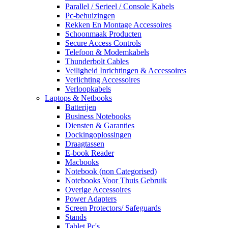
Parallel / Serieel / Console Kabels
Pc-behuizingen
Rekken En Montage Accessoires
Schoonmaak Producten
Secure Access Controls
Telefoon & Modemkabels
Thunderbolt Cables
Veiligheid Inrichtingen & Accessoires
Verlichting Accessoires
Verloopkabels
Laptops & Netbooks
Batterijen
Business Notebooks
Diensten & Garanties
Dockingoplossingen
Draagtassen
E-book Reader
Macbooks
Notebook (non Categorised)
Notebooks Voor Thuis Gebruik
Overige Accessoires
Power Adapters
Screen Protectors/ Safeguards
Stands
Tablet Pc's