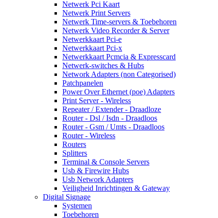
Netwerk Pci Kaart
Netwerk Print Servers
Netwerk Time-servers & Toebehoren
Netwerk Video Recorder & Server
Netwerkkaart Pci-e
Netwerkkaart Pci-x
Netwerkkaart Pcmcia & Expresscard
Netwerk-switches & Hubs
Network Adapters (non Categorised)
Patchpanelen
Power Over Ethernet (poe) Adapters
Print Server - Wireless
Repeater / Extender - Draadloze
Router - Dsl / Isdn - Draadloos
Router - Gsm / Umts - Draadloos
Router - Wireless
Routers
Splitters
Terminal & Console Servers
Usb & Firewire Hubs
Usb Network Adapters
Veiligheid Inrichtingen & Gateway
Digital Signage
Systemen
Toebehoren