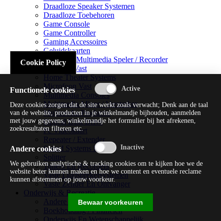
Draadloze Speaker Systemen
Draadloze Toebehoren
Game Console
Game Controller
Gaming Accessoires
Geluidskaarten
Handheld Multimedia Speler / Recorder
Cookie Policy
Headsets Vast
Home Theater Systems
Microfoon Vast
Functionele cookies
Multimedia Consoles
Multimedia Mixer / Versterker
Deze cookies zorgen dat de site werkt zoals verwacht; Denk aan de taal
Multimedia Productie
van de website, producten in je winkelmandje bijhouden, aanmelden
met jouw gegevens, winkelmandje het formulier bij het afrekenen,
Optical Disk Drive
zoekresultaten filteren etc.
Pc Videokaart
Repeater / Extender
Sound Systems Hi-fi
Andere cookies
Splitter
We gebruiken analytische & tracking cookies om te kijken hoe we de
Tuners En Recorders
website beter kunnen maken en hoe we content en eventuele reclame
Vaste Luidsprekersystemen
kunnen afstemmen op jouw voorkeur.
Vaste Zender En Ontvanger
Onderwijs & Recreatie
Andere Beveiligingssoftware
Bewaar voorkeuren
Boekhouding / Financiën
Onderwijs En Wetenschappelijk