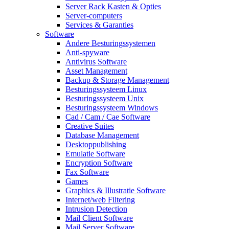
Server Rack Kasten & Opties
Server-computers
Services & Garanties
Software
Andere Besturingssystemen
Anti-spyware
Antivirus Software
Asset Management
Backup & Storage Management
Besturingssysteem Linux
Besturingssysteem Unix
Besturingssysteem Windows
Cad / Cam / Cae Software
Creative Suites
Database Management
Desktoppublishing
Emulatie Software
Encryption Software
Fax Software
Games
Graphics & Illustratie Software
Internet/web Filtering
Intrusion Detection
Mail Client Software
Mail Server Software