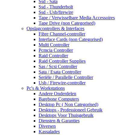
Ssd - Sata
Ssd - Thunderbolt
Ssd - Usb/firewire
Tape / Verwisselbare Media Accessoires
Tape Drive (non Categorised)
Opslagcontrollers & Interfaces
Fibre Channel-controller
Interface Cards (non Categorised)
Multi Controller
Pcmcia Controller
Raid Controller
Raid Controller Supplies
Sas / Scsi Controller
Sata / Esata Controller
Seriële / Parallelle Controller
Usb / Firewire-controller
Pc's & Workstations
Andere Onderdelen
Barebone Computers
Desktop Pc ( Non Categorised)
Desktops - Professioneel Gebruik
Desktops Voor Thuisgebruik
Diensten & Garanties
Diversen
Kassalades