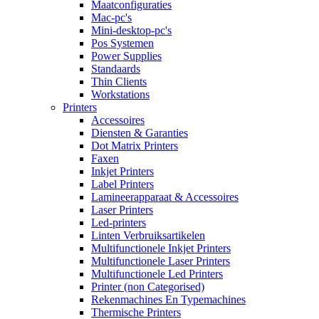
Maatconfiguraties
Mac-pc's
Mini-desktop-pc's
Pos Systemen
Power Supplies
Standaards
Thin Clients
Workstations
Printers
Accessoires
Diensten & Garanties
Dot Matrix Printers
Faxen
Inkjet Printers
Label Printers
Lamineerapparaat & Accessoires
Laser Printers
Led-printers
Linten Verbruiksartikelen
Multifunctionele Inkjet Printers
Multifunctionele Laser Printers
Multifunctionele Led Printers
Printer (non Categorised)
Rekenmachines En Typemachines
Thermische Printers