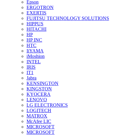
Epson
ERGOTRON
EXERTIS
FUJITSU TECHNOLOGY SOLUTIONS
HIPPUS
HITACHI
HP
HP INC
HTC
IiYAMA
iMoshion
INTEL
IRIS
IT1
Jabra
KENSINGTON
KINGSTON
KYOCERA
LENOVO
LG ELECTRONICS
LOGITECH
MATROX
McAfee LIC
MICROSOFT
MICROSOFT