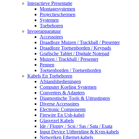
Interactieve Presentatie
Montagesystemen
Projectieschermen
Systemen
Toebehoren
Invoerapparatuur
Accessoires
Draadloze Muizen / Trackball / Presenter
Draadloze Toetsenborden / Keypads
Grafische Tablet / Digitale Notepad
Muizen / Trackball / Presenter
Pennen
Toetsenborden / Toetsenborden
Kabels En Toebehoren
Afstandsbedieningen
Computer Koeling Systemen
Converters & Adapters
Diagnostische Tools & Uitrustingen
Diverse Accessoires
Electronic Components
Firewire En Usb-kabel
Glasvezel Kabels
Ide / Floppy / Scsi / Sas / Sata / Esata
Input Device Uitbreiding & Kvm-kabels
Netwerken Ethernet-kabels