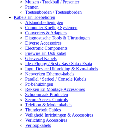
Muizen / Trackball / Presenter
Pennen
Toetsenborden / Toetsenborden
Kabels En Toebehoren
Afstandsbedieningen
Computer Koeling Systemen
Converters & Adapters
Diagnostische Tools & Uitrustingen
Diverse Accessoires
Electronic Components
Firewire En Usb-kabel
Glasvezel Kabels
Ide / Floppy / Scsi / Sas / Sata / Esata
Input Device Uitbreiding & Kvm-kabels
Netwerken Ethernet-kabels
Parallel / Serieel / Console Kabels
Pc-behuizingen
Rekken En Montage Accessoires
Schoonmaak Producten
Secure Access Controls
Telefoon & Modemkabels
Thunderbolt Cables
Veiligheid Inrichtingen & Accessoires
Verlichting Accessoires
Verloopkabels