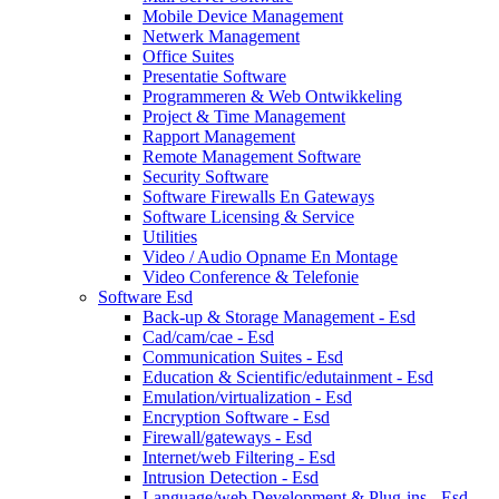
Mobile Device Management
Netwerk Management
Office Suites
Presentatie Software
Programmeren & Web Ontwikkeling
Project & Time Management
Rapport Management
Remote Management Software
Security Software
Software Firewalls En Gateways
Software Licensing & Service
Utilities
Video / Audio Opname En Montage
Video Conference & Telefonie
Software Esd
Back-up & Storage Management - Esd
Cad/cam/cae - Esd
Communication Suites - Esd
Education & Scientific/edutainment - Esd
Emulation/virtualization - Esd
Encryption Software - Esd
Firewall/gateways - Esd
Internet/web Filtering - Esd
Intrusion Detection - Esd
Language/web Development & Plug-ins - Esd