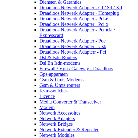
Diensten & Garanties
Draadloos Netwerk Adapter - Cf / Sd / Xd
Draadloos Netwerk Adapter - Homeplug
Draadloos Netwerk Adapter - Pci-e
Draadloos Netwerk Adapter - Pci-x
Draadloos Netwerk Adapter - Pcmcia /
Expresscard
Draadloos Netwerk Adapter - Poe
Draadloos Netwerk Adapter - Usb
Draadloos Netwerk Adapterr - Pci
Dsl & Isdn Routers
Dsl En Isdn-modems
Firewall / Vpn / Gateway - Draadloos
Gps-apparaten
Gsm & Umts Modems
Gsm & Umts-routers
Kvm-switches
Licence
Media Converter & Transceiver
Modem
Netwerk Accessoires
Netwerk Adapters
Netwerk Bridges
Netwerk Extender & Repeater
Netwerk Modules