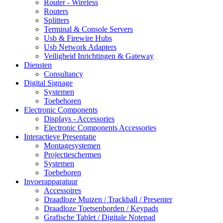
Router - Wireless
Routers
Splitters
Terminal & Console Servers
Usb & Firewire Hubs
Usb Network Adapters
Veiligheid Inrichtingen & Gateway
Diensten
Consultancy
Digital Signage
Systemen
Toebehoren
Electronic Components
Displays - Accessories
Electronic Components Accessories
Interactieve Presentatie
Montagesystemen
Projectieschermen
Systemen
Toebehoren
Invoerapparatuur
Accessoires
Draadloze Muizen / Trackball / Presenter
Draadloze Toetsenborden / Keypads
Grafische Tablet / Digitale Notepad