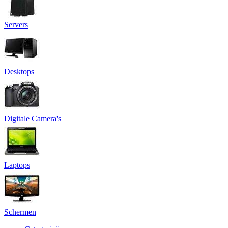
Servers
Desktops
Digitale Camera's
Laptops
Schermen