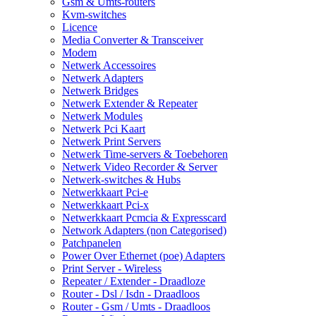
Gsm & Umts-routers
Kvm-switches
Licence
Media Converter & Transceiver
Modem
Netwerk Accessoires
Netwerk Adapters
Netwerk Bridges
Netwerk Extender & Repeater
Netwerk Modules
Netwerk Pci Kaart
Netwerk Print Servers
Netwerk Time-servers & Toebehoren
Netwerk Video Recorder & Server
Netwerk-switches & Hubs
Netwerkkaart Pci-e
Netwerkkaart Pci-x
Netwerkkaart Pcmcia & Expresscard
Network Adapters (non Categorised)
Patchpanelen
Power Over Ethernet (poe) Adapters
Print Server - Wireless
Repeater / Extender - Draadloze
Router - Dsl / Isdn - Draadloos
Router - Gsm / Umts - Draadloos