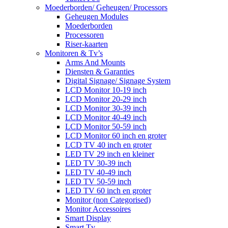
Moederborden/ Geheugen/ Processors
Geheugen Modules
Moederborden
Processoren
Riser-kaarten
Monitoren & Tv’s
Arms And Mounts
Diensten & Garanties
Digital Signage/ Signage System
LCD Monitor 10-19 inch
LCD Monitor 20-29 inch
LCD Monitor 30-39 inch
LCD Monitor 40-49 inch
LCD Monitor 50-59 inch
LCD Monitor 60 inch en groter
LCD TV 40 inch en groter
LED TV 29 inch en kleiner
LED TV 30-39 inch
LED TV 40-49 inch
LED TV 50-59 inch
LED TV 60 inch en groter
Monitor (non Categorised)
Monitor Accessoires
Smart Display
Smart Tv