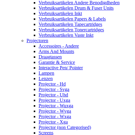
Verbruiksartikelen Andere Benodigdheden
Verbruiksartikelen Drum & Fuser Units
Verbruiksartikelen Inkt
Verbruiksartikelen Papers & Labels
Verbruiksartikelen Tapecartridges
Verbruiksartikelen Tonercartridges
Verbruiksartikelen Vaste Inkt
Projectoren
Accessoires - Andere
Arms And Mounts
Draagtassen
Garantie & Service
Interactive Pen/ Pointer
Lampen
Lenzen
Projector - Hd
Projector - Svga
Projector - Uhd
Projector - Uxga
Projector - Wuxga
Projector - Wvga
Projector - Wxga
Projector - Xga
Projector (non Categorised)
Screens