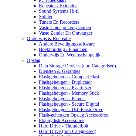
Pc Videokaart
Repeater / Extender
Sound Systems Hi-fi
Splitter
Tuners En Recorders
Vaste Luidsprekersystemen
Vaste Zender En Ontvanger
Onderwijs & Recreatie
Andere Beveiligingssoftware
Boekhouding / Financiën
Onderwijs En Wetenschappelijk
Opslag
Data Storage Devices (non Categorised)
Diensten & Garanties
Flashgeheugen - Compact Flash
Flashgeheugen - Duplicator
Flashgeheugen - Kaartlezer
Flashgeheugen - Memory Stick
Flashgeheugen - Pcmcia
Flashgeheugen - Secure Digital
Flashgeheugen - Usb Flash Drive
Flash-geheugen Opslag Accessoires
Floppydisk Accessoires
Hard Drive - Thunderbolt
Hard Drive (non Categorised)