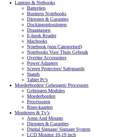
Laptops & Netbooks
Batterijen
Business Notebooks
Diensten & Garanties
Dockingoplossingen
Draagtassen
E-book Reader
Macbooks
Notebook (non Categorised)
Notebooks Voor Thuis Gebruik
Overige Accessoires
Power Adapters
Screen Protectors/ Safeguards
Stands
Tablet Pc's
Moederborden/ Geheugen/ Processors
Geheugen Modules
Moederborden
Processoren
Riser-kaarten
Monitoren & Tv’s
Arms And Mounts
Diensten & Garanties
Digital Signage/ Signage System
LCD Monitor 10-19 inch