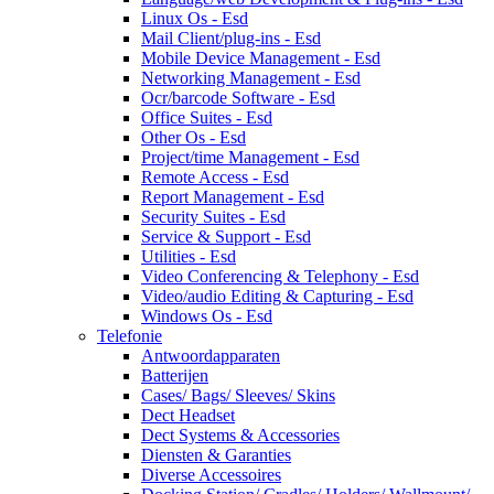
Linux Os - Esd
Mail Client/plug-ins - Esd
Mobile Device Management - Esd
Networking Management - Esd
Ocr/barcode Software - Esd
Office Suites - Esd
Other Os - Esd
Project/time Management - Esd
Remote Access - Esd
Report Management - Esd
Security Suites - Esd
Service & Support - Esd
Utilities - Esd
Video Conferencing & Telephony - Esd
Video/audio Editing & Capturing - Esd
Windows Os - Esd
Telefonie
Antwoordapparaten
Batterijen
Cases/ Bags/ Sleeves/ Skins
Dect Headset
Dect Systems & Accessories
Diensten & Garanties
Diverse Accessoires