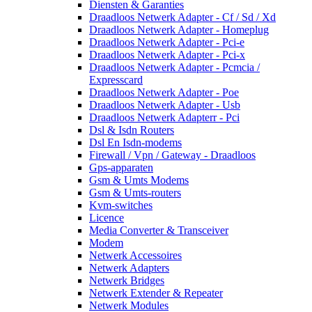
Diensten & Garanties
Draadloos Netwerk Adapter - Cf / Sd / Xd
Draadloos Netwerk Adapter - Homeplug
Draadloos Netwerk Adapter - Pci-e
Draadloos Netwerk Adapter - Pci-x
Draadloos Netwerk Adapter - Pcmcia /
Expresscard
Draadloos Netwerk Adapter - Poe
Draadloos Netwerk Adapter - Usb
Draadloos Netwerk Adapterr - Pci
Dsl & Isdn Routers
Dsl En Isdn-modems
Firewall / Vpn / Gateway - Draadloos
Gps-apparaten
Gsm & Umts Modems
Gsm & Umts-routers
Kvm-switches
Licence
Media Converter & Transceiver
Modem
Netwerk Accessoires
Netwerk Adapters
Netwerk Bridges
Netwerk Extender & Repeater
Netwerk Modules