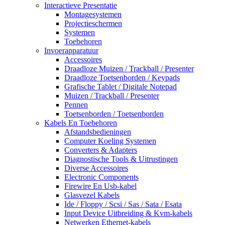
Interactieve Presentatie
Montagesystemen
Projectieschermen
Systemen
Toebehoren
Invoerapparatuur
Accessoires
Draadloze Muizen / Trackball / Presenter
Draadloze Toetsenborden / Keypads
Grafische Tablet / Digitale Notepad
Muizen / Trackball / Presenter
Pennen
Toetsenborden / Toetsenborden
Kabels En Toebehoren
Afstandsbedieningen
Computer Koeling Systemen
Converters & Adapters
Diagnostische Tools & Uitrustingen
Diverse Accessoires
Electronic Components
Firewire En Usb-kabel
Glasvezel Kabels
Ide / Floppy / Scsi / Sas / Sata / Esata
Input Device Uitbreiding & Kvm-kabels
Netwerken Ethernet-kabels