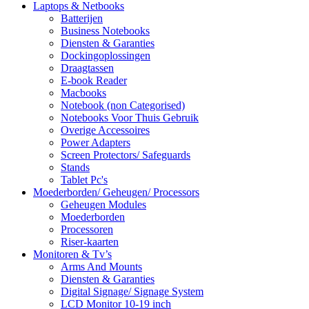
Laptops & Netbooks
Batterijen
Business Notebooks
Diensten & Garanties
Dockingoplossingen
Draagtassen
E-book Reader
Macbooks
Notebook (non Categorised)
Notebooks Voor Thuis Gebruik
Overige Accessoires
Power Adapters
Screen Protectors/ Safeguards
Stands
Tablet Pc's
Moederborden/ Geheugen/ Processors
Geheugen Modules
Moederborden
Processoren
Riser-kaarten
Monitoren & Tv’s
Arms And Mounts
Diensten & Garanties
Digital Signage/ Signage System
LCD Monitor 10-19 inch