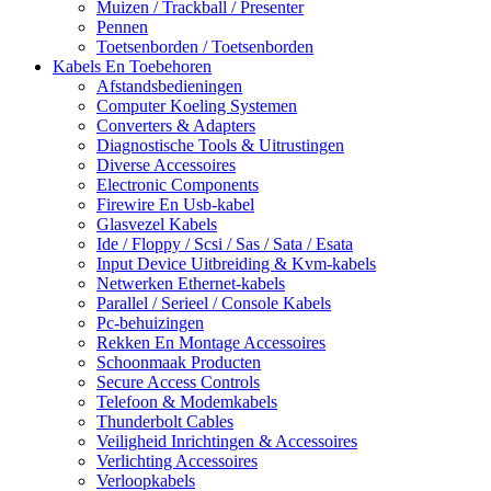
Muizen / Trackball / Presenter
Pennen
Toetsenborden / Toetsenborden
Kabels En Toebehoren
Afstandsbedieningen
Computer Koeling Systemen
Converters & Adapters
Diagnostische Tools & Uitrustingen
Diverse Accessoires
Electronic Components
Firewire En Usb-kabel
Glasvezel Kabels
Ide / Floppy / Scsi / Sas / Sata / Esata
Input Device Uitbreiding & Kvm-kabels
Netwerken Ethernet-kabels
Parallel / Serieel / Console Kabels
Pc-behuizingen
Rekken En Montage Accessoires
Schoonmaak Producten
Secure Access Controls
Telefoon & Modemkabels
Thunderbolt Cables
Veiligheid Inrichtingen & Accessoires
Verlichting Accessoires
Verloopkabels