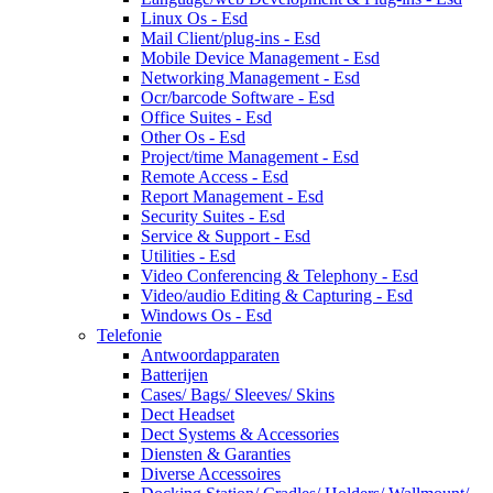
Linux Os - Esd
Mail Client/plug-ins - Esd
Mobile Device Management - Esd
Networking Management - Esd
Ocr/barcode Software - Esd
Office Suites - Esd
Other Os - Esd
Project/time Management - Esd
Remote Access - Esd
Report Management - Esd
Security Suites - Esd
Service & Support - Esd
Utilities - Esd
Video Conferencing & Telephony - Esd
Video/audio Editing & Capturing - Esd
Windows Os - Esd
Telefonie
Antwoordapparaten
Batterijen
Cases/ Bags/ Sleeves/ Skins
Dect Headset
Dect Systems & Accessories
Diensten & Garanties
Diverse Accessoires