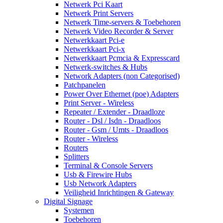
Netwerk Pci Kaart
Netwerk Print Servers
Netwerk Time-servers & Toebehoren
Netwerk Video Recorder & Server
Netwerkkaart Pci-e
Netwerkkaart Pci-x
Netwerkkaart Pcmcia & Expresscard
Netwerk-switches & Hubs
Network Adapters (non Categorised)
Patchpanelen
Power Over Ethernet (poe) Adapters
Print Server - Wireless
Repeater / Extender - Draadloze
Router - Dsl / Isdn - Draadloos
Router - Gsm / Umts - Draadloos
Router - Wireless
Routers
Splitters
Terminal & Console Servers
Usb & Firewire Hubs
Usb Network Adapters
Veiligheid Inrichtingen & Gateway
Digital Signage
Systemen
Toebehoren