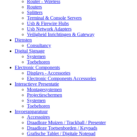
Router - Wireless
Routers
Splitters
Terminal & Console Servers
Usb & Firewire Hubs
Usb Network Adapters
Veiligheid Inrichtingen & Gateway
Diensten
Consultancy
Digital Signage
Systemen
Toebehoren
Electronic Components
Displays - Accessories
Electronic Components Accessories
Interactieve Presentatie
Montagesystemen
Projectieschermen
Systemen
Toebehoren
Invoerapparatuur
Accessoires
Draadloze Muizen / Trackball / Presenter
Draadloze Toetsenborden / Keypads
Grafische Tablet / Digitale Notepad