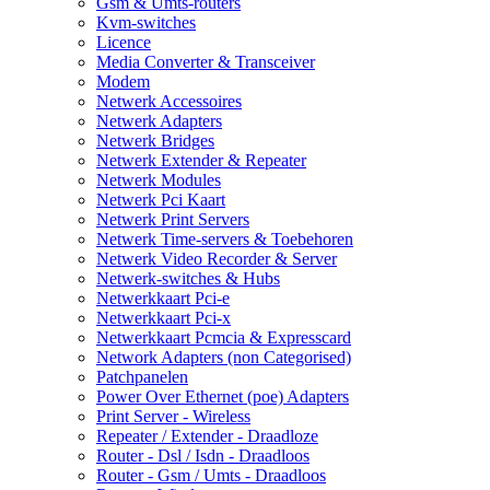
Gsm & Umts-routers
Kvm-switches
Licence
Media Converter & Transceiver
Modem
Netwerk Accessoires
Netwerk Adapters
Netwerk Bridges
Netwerk Extender & Repeater
Netwerk Modules
Netwerk Pci Kaart
Netwerk Print Servers
Netwerk Time-servers & Toebehoren
Netwerk Video Recorder & Server
Netwerk-switches & Hubs
Netwerkkaart Pci-e
Netwerkkaart Pci-x
Netwerkkaart Pcmcia & Expresscard
Network Adapters (non Categorised)
Patchpanelen
Power Over Ethernet (poe) Adapters
Print Server - Wireless
Repeater / Extender - Draadloze
Router - Dsl / Isdn - Draadloos
Router - Gsm / Umts - Draadloos