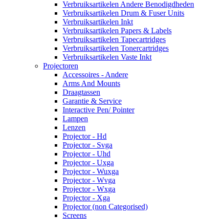
Verbruiksartikelen Andere Benodigdheden
Verbruiksartikelen Drum & Fuser Units
Verbruiksartikelen Inkt
Verbruiksartikelen Papers & Labels
Verbruiksartikelen Tapecartridges
Verbruiksartikelen Tonercartridges
Verbruiksartikelen Vaste Inkt
Projectoren
Accessoires - Andere
Arms And Mounts
Draagtassen
Garantie & Service
Interactive Pen/ Pointer
Lampen
Lenzen
Projector - Hd
Projector - Svga
Projector - Uhd
Projector - Uxga
Projector - Wuxga
Projector - Wvga
Projector - Wxga
Projector - Xga
Projector (non Categorised)
Screens