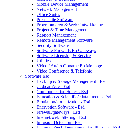
Mobile Device Management
Netwerk Management
Office Suites
Presentatie Software
Programmeren & Web Ontwikkeling
Project & Time Management
Rapport Management
Remote Management Software
Security Software
Software Firewalls En Gateways
Software Licensing & Service
Utilities
Video / Audio Opname En Montage
Video Conference & Telefonie
Software Esd
Back-up & Storage Management - Esd
Cad/cam/cae - Esd
Communication Suites - Esd
Education & Scientific/edutainment - Esd
Emulation/virtualization - Esd
Encryption Software - Esd
Firewall/gateways - Esd
Internet/web Filtering - Esd
Intrusion Detection - Esd
Language/web Development & Plug-ins - Esd