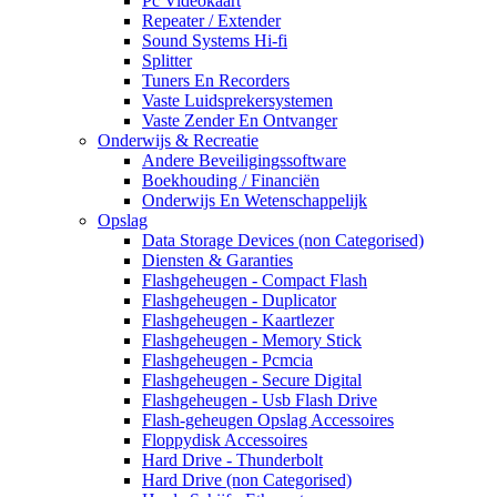
Pc Videokaart
Repeater / Extender
Sound Systems Hi-fi
Splitter
Tuners En Recorders
Vaste Luidsprekersystemen
Vaste Zender En Ontvanger
Onderwijs & Recreatie
Andere Beveiligingssoftware
Boekhouding / Financiën
Onderwijs En Wetenschappelijk
Opslag
Data Storage Devices (non Categorised)
Diensten & Garanties
Flashgeheugen - Compact Flash
Flashgeheugen - Duplicator
Flashgeheugen - Kaartlezer
Flashgeheugen - Memory Stick
Flashgeheugen - Pcmcia
Flashgeheugen - Secure Digital
Flashgeheugen - Usb Flash Drive
Flash-geheugen Opslag Accessoires
Floppydisk Accessoires
Hard Drive - Thunderbolt
Hard Drive (non Categorised)