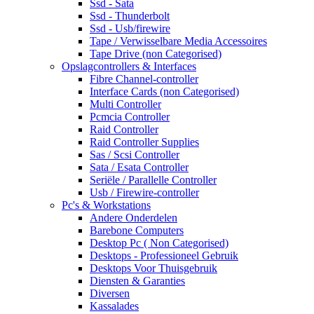
Ssd - Sata
Ssd - Thunderbolt
Ssd - Usb/firewire
Tape / Verwisselbare Media Accessoires
Tape Drive (non Categorised)
Opslagcontrollers & Interfaces
Fibre Channel-controller
Interface Cards (non Categorised)
Multi Controller
Pcmcia Controller
Raid Controller
Raid Controller Supplies
Sas / Scsi Controller
Sata / Esata Controller
Seriële / Parallelle Controller
Usb / Firewire-controller
Pc's & Workstations
Andere Onderdelen
Barebone Computers
Desktop Pc ( Non Categorised)
Desktops - Professioneel Gebruik
Desktops Voor Thuisgebruik
Diensten & Garanties
Diversen
Kassalades