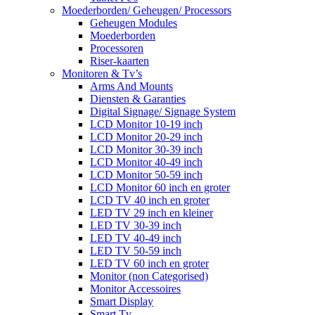
Moederborden/ Geheugen/ Processors
Geheugen Modules
Moederborden
Processoren
Riser-kaarten
Monitoren & Tv’s
Arms And Mounts
Diensten & Garanties
Digital Signage/ Signage System
LCD Monitor 10-19 inch
LCD Monitor 20-29 inch
LCD Monitor 30-39 inch
LCD Monitor 40-49 inch
LCD Monitor 50-59 inch
LCD Monitor 60 inch en groter
LCD TV 40 inch en groter
LED TV 29 inch en kleiner
LED TV 30-39 inch
LED TV 40-49 inch
LED TV 50-59 inch
LED TV 60 inch en groter
Monitor (non Categorised)
Monitor Accessoires
Smart Display
Smart Tv