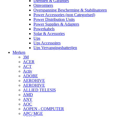
Diensten & Garanties
Omvormers
Overspanning Bescherming & Stabilisatoren
Power Accessories (non Categorised)
Power Distribution Units
Power Supplies & Adapters
Powerkabels
Solar & Acessories
Ups
Ups Accessoires
Ups Vervangingsbatterijen
Merken
3M
ACER
ACT
Activ
ADOBE
AEROHIVE
AEROHIVE
ALLIED TELESIS
AMD
ANY
AOC
AOPEN - COMPUTER
APC/ MGE