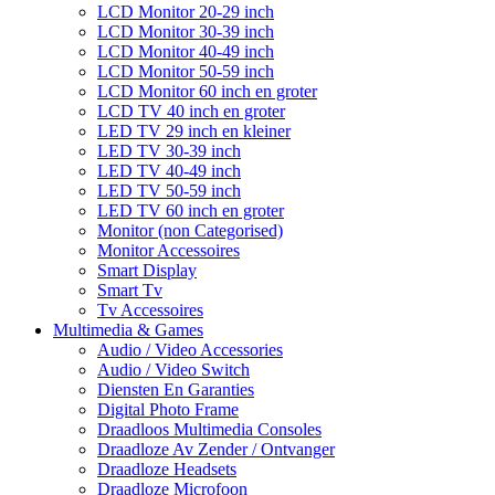
LCD Monitor 20-29 inch
LCD Monitor 30-39 inch
LCD Monitor 40-49 inch
LCD Monitor 50-59 inch
LCD Monitor 60 inch en groter
LCD TV 40 inch en groter
LED TV 29 inch en kleiner
LED TV 30-39 inch
LED TV 40-49 inch
LED TV 50-59 inch
LED TV 60 inch en groter
Monitor (non Categorised)
Monitor Accessoires
Smart Display
Smart Tv
Tv Accessoires
Multimedia & Games
Audio / Video Accessories
Audio / Video Switch
Diensten En Garanties
Digital Photo Frame
Draadloos Multimedia Consoles
Draadloze Av Zender / Ontvanger
Draadloze Headsets
Draadloze Microfoon