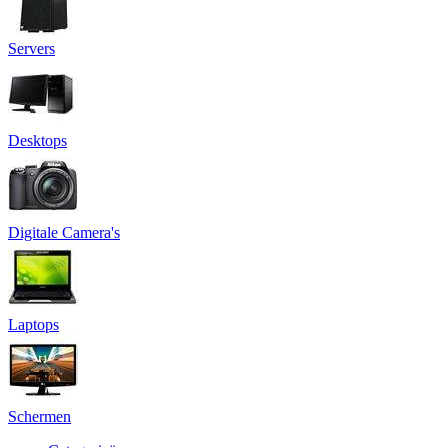
Servers
Desktops
Digitale Camera's
Laptops
Schermen