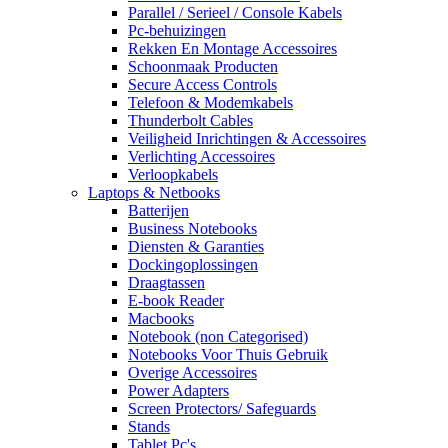
Parallel / Serieel / Console Kabels
Pc-behuizingen
Rekken En Montage Accessoires
Schoonmaak Producten
Secure Access Controls
Telefoon & Modemkabels
Thunderbolt Cables
Veiligheid Inrichtingen & Accessoires
Verlichting Accessoires
Verloopkabels
Laptops & Netbooks
Batterijen
Business Notebooks
Diensten & Garanties
Dockingoplossingen
Draagtassen
E-book Reader
Macbooks
Notebook (non Categorised)
Notebooks Voor Thuis Gebruik
Overige Accessoires
Power Adapters
Screen Protectors/ Safeguards
Stands
Tablet Pc's