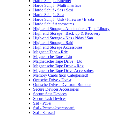
Harde Schijf - Ethernet
Harde Schijf - Multi-interface
Harde Schijf - Sas / Scsi
Harde Schijf - Sata
Harde Schijf - Usb / Firewire / E-sata
Harde Schijf Accessoires
High-end Storage - Autoloaders / Tape Library
High-end Storage - Back-up & Recovery
High-end Storage - Nas / Ndas / San
High-end Storage - Raid
High-end Storage Accessoires
Magnetic Tape - Rdx
Magnetische Tape - Lto
Magnetische Tape Drive - Lto
Magnetische Tape Drive - Rdx
Magnetische Tape Drive Accessoires
Memory Cards (non Categorised)
Optische Drive - Dvd-r
Optische Drive - Dvd-rom Brander
Secure Devices Accessories
Secure Sata Devices
Secure Usb Devices
Ssd - Pci-e
Ssd - Pcmcia/expresscard
Ssd - Sas/scsi