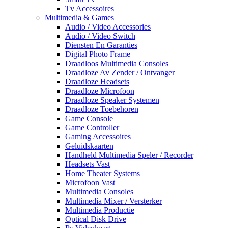
Tv Accessoires
Multimedia & Games
Audio / Video Accessories
Audio / Video Switch
Diensten En Garanties
Digital Photo Frame
Draadloos Multimedia Consoles
Draadloze Av Zender / Ontvanger
Draadloze Headsets
Draadloze Microfoon
Draadloze Speaker Systemen
Draadloze Toebehoren
Game Console
Game Controller
Gaming Accessoires
Geluidskaarten
Handheld Multimedia Speler / Recorder
Headsets Vast
Home Theater Systems
Microfoon Vast
Multimedia Consoles
Multimedia Mixer / Versterker
Multimedia Productie
Optical Disk Drive