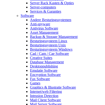
Server Rack Kasten & Opties
Server-computers
Services & Garanties
Software
Andere Besturingssystemen
Anti-spyware
Antivirus Software
Asset Management
Backup & Storage Management
Besturingssysteem Linux
Besturingssysteem Unix
Besturingssysteem Windows
Cad / Cam / Cae Software
Creative Suites
Database Management
Desktoppublishing
Emulatie Software
Encryption Software
Fax Software
Games
Graphics & Illustratie Software
Internet/web Filtering
Intrusion Detection
Mail Client Software
Mail Server Software