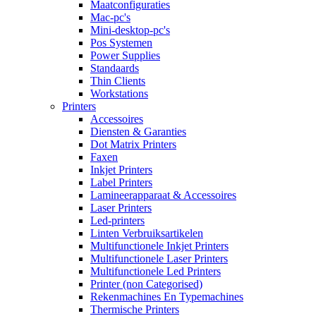
Maatconfiguraties
Mac-pc's
Mini-desktop-pc's
Pos Systemen
Power Supplies
Standaards
Thin Clients
Workstations
Printers
Accessoires
Diensten & Garanties
Dot Matrix Printers
Faxen
Inkjet Printers
Label Printers
Lamineerapparaat & Accessoires
Laser Printers
Led-printers
Linten Verbruiksartikelen
Multifunctionele Inkjet Printers
Multifunctionele Laser Printers
Multifunctionele Led Printers
Printer (non Categorised)
Rekenmachines En Typemachines
Thermische Printers