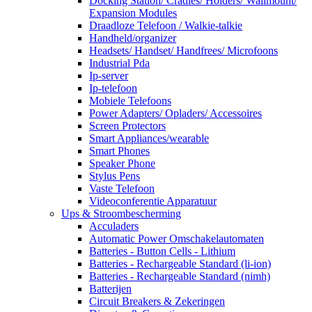
Docking Station/ Cradles/ Holders/ Wallmount/
Expansion Modules
Draadloze Telefoon / Walkie-talkie
Handheld/organizer
Headsets/ Handset/ Handfrees/ Microfoons
Industrial Pda
Ip-server
Ip-telefoon
Mobiele Telefoons
Power Adapters/ Opladers/ Accessoires
Screen Protectors
Smart Appliances/wearable
Smart Phones
Speaker Phone
Stylus Pens
Vaste Telefoon
Videoconferentie Apparatuur
Ups & Stroombescherming
Acculaders
Automatic Power Omschakelautomaten
Batteries - Button Cells - Lithium
Batteries - Rechargeable Standard (li-ion)
Batteries - Rechargeable Standard (nimh)
Batterijen
Circuit Breakers & Zekeringen