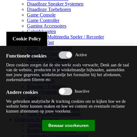
Draadloze Speaker Systemen
Draadloze Toebehoren
Game Console
Game Controller
Gaming Accessoires
Geluidskaarten
Handheld Multimedia Speler / Recorder
Cookie Policy
Headsets Vast
Home Theater Systems
Microfoon Vast
Functionele cookies
Multimedia Consoles
Multimedia Mixer / Versterker
Deze cookies zorgen dat de site werkt zoals verwacht; Denk aan de taal
Multimedia Productie
van de website, producten in je winkelmandje bijhouden, aanmelden
met jouw gegevens, winkelmandje het formulier bij het afrekenen,
Optical Disk Drive
zoekresultaten filteren etc.
Pc Videokaart
Repeater / Extender
Sound Systems Hi-fi
Andere cookies
Splitter
We gebruiken analytische & tracking cookies om te kijken hoe we de
Tuners En Recorders
website beter kunnen maken en hoe we content en eventuele reclame
Vaste Luidsprekersystemen
kunnen afstemmen op jouw voorkeur.
Vaste Zender En Ontvanger
Onderwijs & Recreatie
Andere Beveiligingssoftware
Bewaar voorkeuren
Boekhouding / Financiën
Onderwijs En Wetenschappelijk