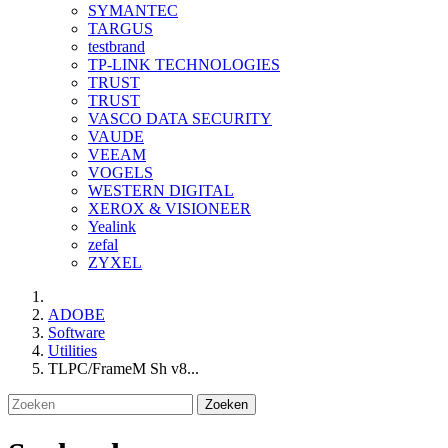
SYMANTEC
TARGUS
testbrand
TP-LINK TECHNOLOGIES
TRUST
TRUST
VASCO DATA SECURITY
VAUDE
VEEAM
VOGELS
WESTERN DIGITAL
XEROX & VISIONEER
Yealink
zefal
ZYXEL
ADOBE
Software
Utilities
TLPC/FrameM Sh v8...
Zoeken