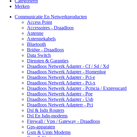
Categorieën
Merken
Communicatie En Netwerkproducten
Access Point
Accessoires - Draadloos
Antenne
Antennekabels
Bluetooth
Bridge - Draadloos
Data Switch
Diensten & Garanties
Draadloos Netwerk Adapter - Cf / Sd / Xd
Draadloos Netwerk Adapter - Homeplug
Draadloos Netwerk Adapter - Pci-e
Draadloos Netwerk Adapter - Pci-x
Draadloos Netwerk Adapter - Pcmcia / Expresscard
Draadloos Netwerk Adapter - Poe
Draadloos Netwerk Adapter - Usb
Draadloos Netwerk Adapterr - Pci
Dsl & Isdn Routers
Dsl En Isdn-modems
Firewall / Vpn / Gateway - Draadloos
Gps-apparaten
Gsm & Umts Modems