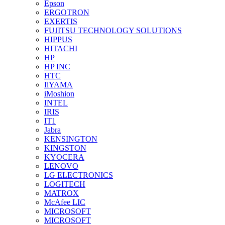
Epson
ERGOTRON
EXERTIS
FUJITSU TECHNOLOGY SOLUTIONS
HIPPUS
HITACHI
HP
HP INC
HTC
IiYAMA
iMoshion
INTEL
IRIS
IT1
Jabra
KENSINGTON
KINGSTON
KYOCERA
LENOVO
LG ELECTRONICS
LOGITECH
MATROX
McAfee LIC
MICROSOFT
MICROSOFT