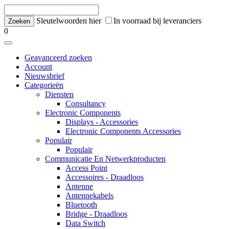
Sleutelwoorden hier
In voorraad bij leveranciers
0
Geavanceerd zoeken
Account
Nieuwsbrief
Categorieën
Diensten
Consultancy
Electronic Components
Displays - Accessories
Electronic Components Accessories
Populair
Populair
Communicatie En Netwerkproducten
Access Point
Accessoires - Draadloos
Antenne
Antennekabels
Bluetooth
Bridge - Draadloos
Data Switch