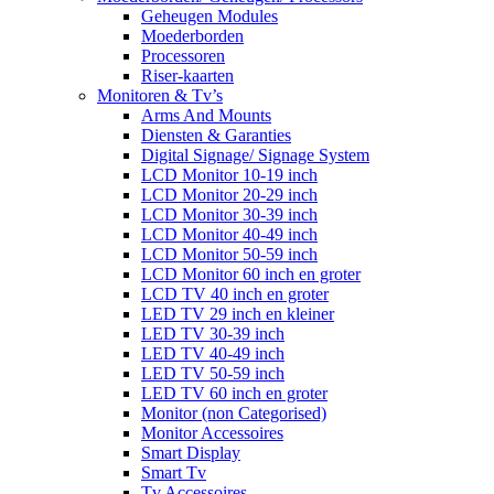
Geheugen Modules
Moederborden
Processoren
Riser-kaarten
Monitoren & Tv’s
Arms And Mounts
Diensten & Garanties
Digital Signage/ Signage System
LCD Monitor 10-19 inch
LCD Monitor 20-29 inch
LCD Monitor 30-39 inch
LCD Monitor 40-49 inch
LCD Monitor 50-59 inch
LCD Monitor 60 inch en groter
LCD TV 40 inch en groter
LED TV 29 inch en kleiner
LED TV 30-39 inch
LED TV 40-49 inch
LED TV 50-59 inch
LED TV 60 inch en groter
Monitor (non Categorised)
Monitor Accessoires
Smart Display
Smart Tv
Tv Accessoires