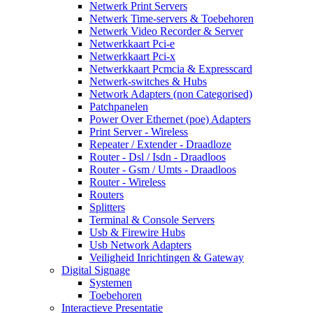
Netwerk Print Servers
Netwerk Time-servers & Toebehoren
Netwerk Video Recorder & Server
Netwerkkaart Pci-e
Netwerkkaart Pci-x
Netwerkkaart Pcmcia & Expresscard
Netwerk-switches & Hubs
Network Adapters (non Categorised)
Patchpanelen
Power Over Ethernet (poe) Adapters
Print Server - Wireless
Repeater / Extender - Draadloze
Router - Dsl / Isdn - Draadloos
Router - Gsm / Umts - Draadloos
Router - Wireless
Routers
Splitters
Terminal & Console Servers
Usb & Firewire Hubs
Usb Network Adapters
Veiligheid Inrichtingen & Gateway
Digital Signage
Systemen
Toebehoren
Interactieve Presentatie