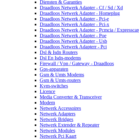
Diensten & Garanties
Draadloos Netwerk Adapter - Cf / Sd / Xd
Draadloos Netwerk Adapter - Homeplug
Draadloos Netwerk Adapter - Pci-e
Draadloos Netwerk Adapter - Pci-x
Draadloos Netwerk Adapter - Pcmcia / Expresscar
Draadloos Netwerk Adapter - Poe
Draadloos Netwerk Adapter - Usb
Draadloos Netwerk Adapterr - Pci
Dsl & Isdn Routers
Dsl En Isdn-modems
Firewall / Vpn / Gateway - Draadloos
Gps-apparaten
Gsm & Umts Modems
Gsm & Umts-routers
Kvm-switches
Licence
Media Converter & Transceiver
Modem
Netwerk Accessoires
Netwerk Adapters
Netwerk Bridges
Netwerk Extender & Repeater
Netwerk Modules
Netwerk Pci Kaart