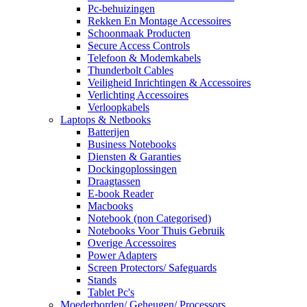
Pc-behuizingen
Rekken En Montage Accessoires
Schoonmaak Producten
Secure Access Controls
Telefoon & Modemkabels
Thunderbolt Cables
Veiligheid Inrichtingen & Accessoires
Verlichting Accessoires
Verloopkabels
Laptops & Netbooks
Batterijen
Business Notebooks
Diensten & Garanties
Dockingoplossingen
Draagtassen
E-book Reader
Macbooks
Notebook (non Categorised)
Notebooks Voor Thuis Gebruik
Overige Accessoires
Power Adapters
Screen Protectors/ Safeguards
Stands
Tablet Pc's
Moederborden/ Geheugen/ Processors