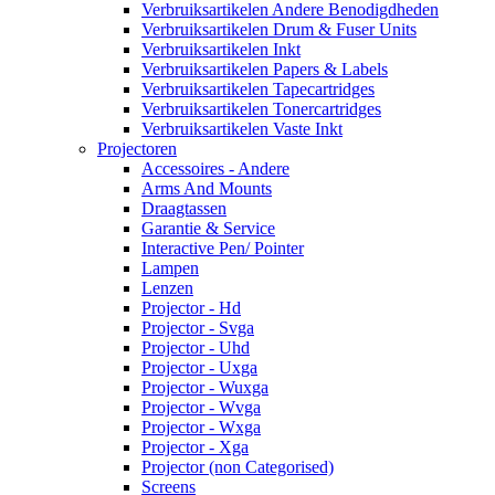
Verbruiksartikelen Andere Benodigdheden
Verbruiksartikelen Drum & Fuser Units
Verbruiksartikelen Inkt
Verbruiksartikelen Papers & Labels
Verbruiksartikelen Tapecartridges
Verbruiksartikelen Tonercartridges
Verbruiksartikelen Vaste Inkt
Projectoren
Accessoires - Andere
Arms And Mounts
Draagtassen
Garantie & Service
Interactive Pen/ Pointer
Lampen
Lenzen
Projector - Hd
Projector - Svga
Projector - Uhd
Projector - Uxga
Projector - Wuxga
Projector - Wvga
Projector - Wxga
Projector - Xga
Projector (non Categorised)
Screens