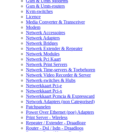
Gsm & Umts Modems
Gsm & Umts-routers
Kvm-switches
Licence
Media Converter & Transceiver
Modem
Netwerk Accessoires
Netwerk Adapters
Netwerk Bridges
Netwerk Extender & Repeater
Netwerk Modules
Netwerk Pci Kaart
Netwerk Print Servers
Netwerk Time-servers & Toebehoren
Netwerk Video Recorder & Server
Netwerk-switches & Hubs
Netwerkkaart Pci-e
Netwerkkaart Pci-x
Netwerkkaart Pcmcia & Expresscard
Network Adapters (non Categorised)
Patchpanelen
Power Over Ethernet (poe) Adapters
Print Server - Wireless
Repeater / Extender - Draadloze
Router - Dsl / Isdn - Draadloos