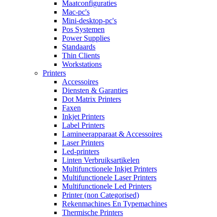
Maatconfiguraties
Mac-pc's
Mini-desktop-pc's
Pos Systemen
Power Supplies
Standaards
Thin Clients
Workstations
Printers
Accessoires
Diensten & Garanties
Dot Matrix Printers
Faxen
Inkjet Printers
Label Printers
Lamineerapparaat & Accessoires
Laser Printers
Led-printers
Linten Verbruiksartikelen
Multifunctionele Inkjet Printers
Multifunctionele Laser Printers
Multifunctionele Led Printers
Printer (non Categorised)
Rekenmachines En Typemachines
Thermische Printers