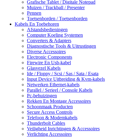
Grafische Tablet / Digitale Notepad
Muizen / Trackball / Presenter
Pennen
Toetsenborden / Toetsenborden
Kabels En Toebehoren
Afstandsbedieningen
Computer Koeling Systemen
Converters & Adapters
Diagnostische Tools & Uitrustingen
Diverse Accessoires
Electronic Components
Firewire En Usb-kabel
Glasvezel Kabels
Ide / Floppy / Scsi / Sas / Sata / Esata
Input Device Uitbreiding & Kvm-kabels
Netwerken Ethernet-kabels
Parallel / Serieel / Console Kabels
Pc-behuizingen
Rekken En Montage Accessoires
Schoonmaak Producten
Secure Access Controls
Telefoon & Modemkabels
Thunderbolt Cables
Veiligheid Inrichtingen & Accessoires
Verlichting Accessoires