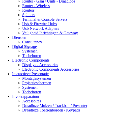
Router - Gsm / Umts - Draadloos
Router - Wireless
Routers
Splitters
Terminal & Console Servers
Usb & Firewire Hubs
Usb Network Adapters
Veiligheid Inrichtingen & Gateway
Diensten
Consultancy
Digital Signage
Systemen
Toebehoren
Electronic Components
Displays - Accessories
Electronic Components Accessories
Interactieve Presentatie
Montagesystemen
Projectieschermen
Systemen
Toebehoren
Invoerapparatuur
Accessoires
Draadloze Muizen / Trackball / Presenter
Draadloze Toetsenborden / Keypads