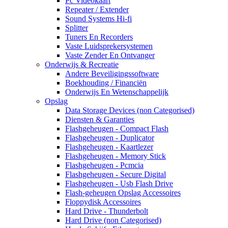
Pc Videokaart
Repeater / Extender
Sound Systems Hi-fi
Splitter
Tuners En Recorders
Vaste Luidsprekersystemen
Vaste Zender En Ontvanger
Onderwijs & Recreatie
Andere Beveiligingssoftware
Boekhouding / Financiën
Onderwijs En Wetenschappelijk
Opslag
Data Storage Devices (non Categorised)
Diensten & Garanties
Flashgeheugen - Compact Flash
Flashgeheugen - Duplicator
Flashgeheugen - Kaartlezer
Flashgeheugen - Memory Stick
Flashgeheugen - Pcmcia
Flashgeheugen - Secure Digital
Flashgeheugen - Usb Flash Drive
Flash-geheugen Opslag Accessoires
Floppydisk Accessoires
Hard Drive - Thunderbolt
Hard Drive (non Categorised)