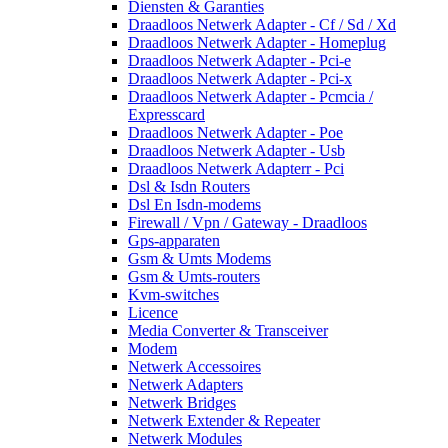
Diensten & Garanties
Draadloos Netwerk Adapter - Cf / Sd / Xd
Draadloos Netwerk Adapter - Homeplug
Draadloos Netwerk Adapter - Pci-e
Draadloos Netwerk Adapter - Pci-x
Draadloos Netwerk Adapter - Pcmcia /
Expresscard
Draadloos Netwerk Adapter - Poe
Draadloos Netwerk Adapter - Usb
Draadloos Netwerk Adapterr - Pci
Dsl & Isdn Routers
Dsl En Isdn-modems
Firewall / Vpn / Gateway - Draadloos
Gps-apparaten
Gsm & Umts Modems
Gsm & Umts-routers
Kvm-switches
Licence
Media Converter & Transceiver
Modem
Netwerk Accessoires
Netwerk Adapters
Netwerk Bridges
Netwerk Extender & Repeater
Netwerk Modules