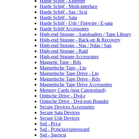
Harde Schijf - Ethernet
Harde Schijf - Multi-interface
Harde Schijf - Sas / Scsi
Harde Schijf - Sata
Harde Schijf - Usb / Firewire / E-sata
Harde Schijf Accessoires
High-end Storage - Autoloaders / Tape Library
High-end Storage - Back-up & Recovery
High-end Storage - Nas / Ndas / San
High-end Storage - Raid
High-end Storage Accessoires
Magnetic Tape - Rdx
Magnetische Tape - Lto
Magnetische Tape Drive - Lto
Magnetische Tape Drive - Rdx
Magnetische Tape Drive Accessoires
Memory Cards (non Categorised)
Optische Drive - Dvd-r
Optische Drive - Dvd-rom Brander
Secure Devices Accessories
Secure Sata Devices
Secure Usb Devices
Ssd - Pci-e
Ssd - Pcmcia/expresscard
Ssd - Sas/scsi