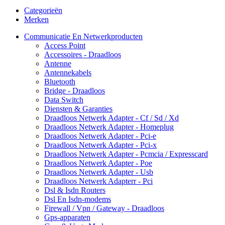
Categorieën
Merken
Communicatie En Netwerkproducten
Access Point
Accessoires - Draadloos
Antenne
Antennekabels
Bluetooth
Bridge - Draadloos
Data Switch
Diensten & Garanties
Draadloos Netwerk Adapter - Cf / Sd / Xd
Draadloos Netwerk Adapter - Homeplug
Draadloos Netwerk Adapter - Pci-e
Draadloos Netwerk Adapter - Pci-x
Draadloos Netwerk Adapter - Pcmcia / Expresscard
Draadloos Netwerk Adapter - Poe
Draadloos Netwerk Adapter - Usb
Draadloos Netwerk Adapterr - Pci
Dsl & Isdn Routers
Dsl En Isdn-modems
Firewall / Vpn / Gateway - Draadloos
Gps-apparaten