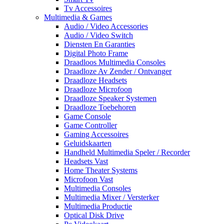
Tv Accessoires
Multimedia & Games
Audio / Video Accessories
Audio / Video Switch
Diensten En Garanties
Digital Photo Frame
Draadloos Multimedia Consoles
Draadloze Av Zender / Ontvanger
Draadloze Headsets
Draadloze Microfoon
Draadloze Speaker Systemen
Draadloze Toebehoren
Game Console
Game Controller
Gaming Accessoires
Geluidskaarten
Handheld Multimedia Speler / Recorder
Headsets Vast
Home Theater Systems
Microfoon Vast
Multimedia Consoles
Multimedia Mixer / Versterker
Multimedia Productie
Optical Disk Drive