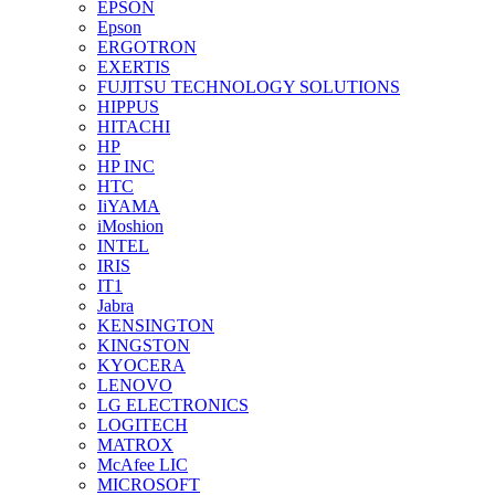
EPSON
Epson
ERGOTRON
EXERTIS
FUJITSU TECHNOLOGY SOLUTIONS
HIPPUS
HITACHI
HP
HP INC
HTC
IiYAMA
iMoshion
INTEL
IRIS
IT1
Jabra
KENSINGTON
KINGSTON
KYOCERA
LENOVO
LG ELECTRONICS
LOGITECH
MATROX
McAfee LIC
MICROSOFT