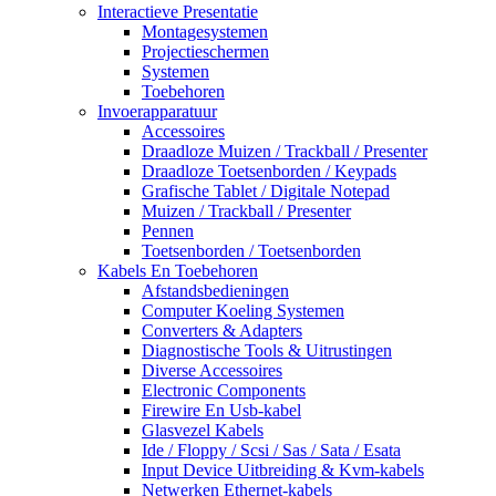
Interactieve Presentatie
Montagesystemen
Projectieschermen
Systemen
Toebehoren
Invoerapparatuur
Accessoires
Draadloze Muizen / Trackball / Presenter
Draadloze Toetsenborden / Keypads
Grafische Tablet / Digitale Notepad
Muizen / Trackball / Presenter
Pennen
Toetsenborden / Toetsenborden
Kabels En Toebehoren
Afstandsbedieningen
Computer Koeling Systemen
Converters & Adapters
Diagnostische Tools & Uitrustingen
Diverse Accessoires
Electronic Components
Firewire En Usb-kabel
Glasvezel Kabels
Ide / Floppy / Scsi / Sas / Sata / Esata
Input Device Uitbreiding & Kvm-kabels
Netwerken Ethernet-kabels