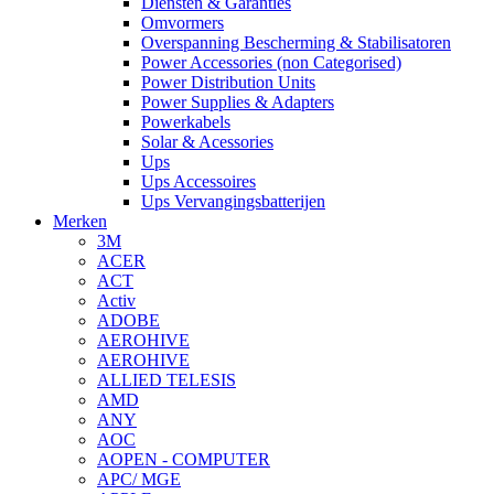
Diensten & Garanties
Omvormers
Overspanning Bescherming & Stabilisatoren
Power Accessories (non Categorised)
Power Distribution Units
Power Supplies & Adapters
Powerkabels
Solar & Acessories
Ups
Ups Accessoires
Ups Vervangingsbatterijen
Merken
3M
ACER
ACT
Activ
ADOBE
AEROHIVE
AEROHIVE
ALLIED TELESIS
AMD
ANY
AOC
AOPEN - COMPUTER
APC/ MGE