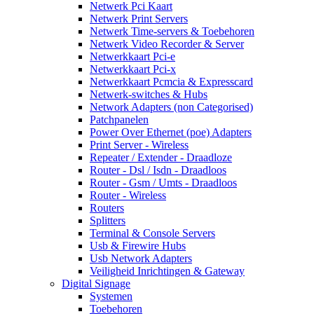
Netwerk Pci Kaart
Netwerk Print Servers
Netwerk Time-servers & Toebehoren
Netwerk Video Recorder & Server
Netwerkkaart Pci-e
Netwerkkaart Pci-x
Netwerkkaart Pcmcia & Expresscard
Netwerk-switches & Hubs
Network Adapters (non Categorised)
Patchpanelen
Power Over Ethernet (poe) Adapters
Print Server - Wireless
Repeater / Extender - Draadloze
Router - Dsl / Isdn - Draadloos
Router - Gsm / Umts - Draadloos
Router - Wireless
Routers
Splitters
Terminal & Console Servers
Usb & Firewire Hubs
Usb Network Adapters
Veiligheid Inrichtingen & Gateway
Digital Signage
Systemen
Toebehoren