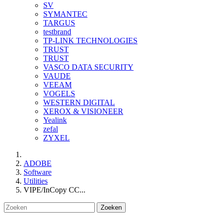
SV
SYMANTEC
TARGUS
testbrand
TP-LINK TECHNOLOGIES
TRUST
TRUST
VASCO DATA SECURITY
VAUDE
VEEAM
VOGELS
WESTERN DIGITAL
XEROX & VISIONEER
Yealink
zefal
ZYXEL
ADOBE
Software
Utilities
VIPE/InCopy CC...
Zoeken