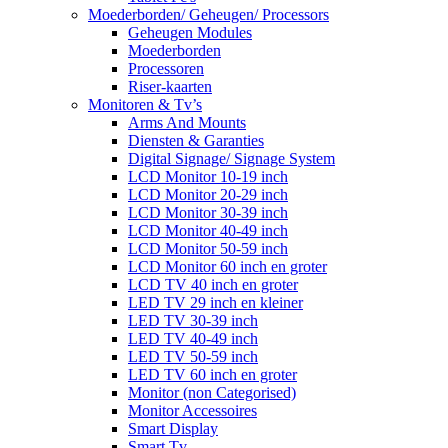
Moederborden/ Geheugen/ Processors
Geheugen Modules
Moederborden
Processoren
Riser-kaarten
Monitoren & Tv’s
Arms And Mounts
Diensten & Garanties
Digital Signage/ Signage System
LCD Monitor 10-19 inch
LCD Monitor 20-29 inch
LCD Monitor 30-39 inch
LCD Monitor 40-49 inch
LCD Monitor 50-59 inch
LCD Monitor 60 inch en groter
LCD TV 40 inch en groter
LED TV 29 inch en kleiner
LED TV 30-39 inch
LED TV 40-49 inch
LED TV 50-59 inch
LED TV 60 inch en groter
Monitor (non Categorised)
Monitor Accessoires
Smart Display
Smart Tv