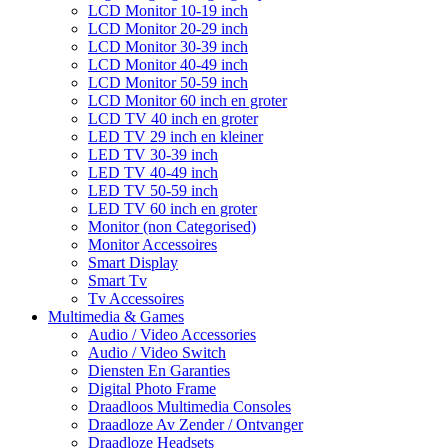
LCD Monitor 10-19 inch
LCD Monitor 20-29 inch
LCD Monitor 30-39 inch
LCD Monitor 40-49 inch
LCD Monitor 50-59 inch
LCD Monitor 60 inch en groter
LCD TV 40 inch en groter
LED TV 29 inch en kleiner
LED TV 30-39 inch
LED TV 40-49 inch
LED TV 50-59 inch
LED TV 60 inch en groter
Monitor (non Categorised)
Monitor Accessoires
Smart Display
Smart Tv
Tv Accessoires
Multimedia & Games
Audio / Video Accessories
Audio / Video Switch
Diensten En Garanties
Digital Photo Frame
Draadloos Multimedia Consoles
Draadloze Av Zender / Ontvanger
Draadloze Headsets