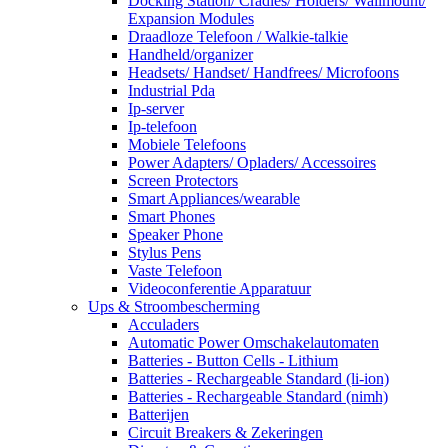
Docking Station/ Cradles/ Holders/ Wallmount/
Expansion Modules
Draadloze Telefoon / Walkie-talkie
Handheld/organizer
Headsets/ Handset/ Handfrees/ Microfoons
Industrial Pda
Ip-server
Ip-telefoon
Mobiele Telefoons
Power Adapters/ Opladers/ Accessoires
Screen Protectors
Smart Appliances/wearable
Smart Phones
Speaker Phone
Stylus Pens
Vaste Telefoon
Videoconferentie Apparatuur
Ups & Stroombescherming
Acculaders
Automatic Power Omschakelautomaten
Batteries - Button Cells - Lithium
Batteries - Rechargeable Standard (li-ion)
Batteries - Rechargeable Standard (nimh)
Batterijen
Circuit Breakers & Zekeringen