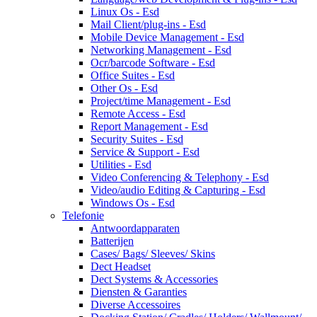
Linux Os - Esd
Mail Client/plug-ins - Esd
Mobile Device Management - Esd
Networking Management - Esd
Ocr/barcode Software - Esd
Office Suites - Esd
Other Os - Esd
Project/time Management - Esd
Remote Access - Esd
Report Management - Esd
Security Suites - Esd
Service & Support - Esd
Utilities - Esd
Video Conferencing & Telephony - Esd
Video/audio Editing & Capturing - Esd
Windows Os - Esd
Telefonie
Antwoordapparaten
Batterijen
Cases/ Bags/ Sleeves/ Skins
Dect Headset
Dect Systems & Accessories
Diensten & Garanties
Diverse Accessoires