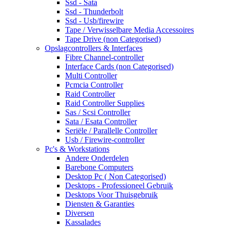
Ssd - Sata
Ssd - Thunderbolt
Ssd - Usb/firewire
Tape / Verwisselbare Media Accessoires
Tape Drive (non Categorised)
Opslagcontrollers & Interfaces
Fibre Channel-controller
Interface Cards (non Categorised)
Multi Controller
Pcmcia Controller
Raid Controller
Raid Controller Supplies
Sas / Scsi Controller
Sata / Esata Controller
Seriële / Parallelle Controller
Usb / Firewire-controller
Pc's & Workstations
Andere Onderdelen
Barebone Computers
Desktop Pc ( Non Categorised)
Desktops - Professioneel Gebruik
Desktops Voor Thuisgebruik
Diensten & Garanties
Diversen
Kassalades