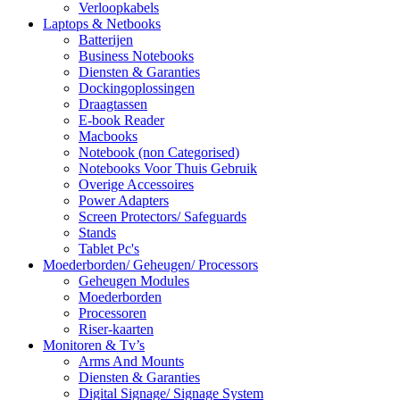
Verloopkabels
Laptops & Netbooks
Batterijen
Business Notebooks
Diensten & Garanties
Dockingoplossingen
Draagtassen
E-book Reader
Macbooks
Notebook (non Categorised)
Notebooks Voor Thuis Gebruik
Overige Accessoires
Power Adapters
Screen Protectors/ Safeguards
Stands
Tablet Pc's
Moederborden/ Geheugen/ Processors
Geheugen Modules
Moederborden
Processoren
Riser-kaarten
Monitoren & Tv’s
Arms And Mounts
Diensten & Garanties
Digital Signage/ Signage System