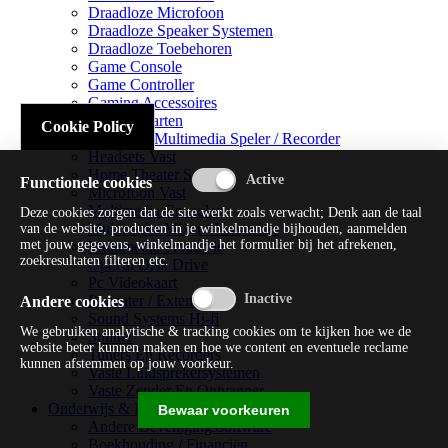
Draadloze Microfoon
Draadloze Speaker Systemen
Draadloze Toebehoren
Game Console
Game Controller
Gaming Accessoires
Geluidskaarten
Cookie Policy
Handheld Multimedia Speler / Recorder
Headsets Vast
Home Theater Systems
Functionele cookies
Microfoon Vast
Multimedia Consoles
Deze cookies zorgen dat de site werkt zoals verwacht; Denk aan de taal
Multimedia Mixer / Versterker
van de website, producten in je winkelmandje bijhouden, aanmelden
met jouw gegevens, winkelmandje het formulier bij het afrekenen,
Multimedia Productie
zoekresultaten filteren etc.
Optical Disk Drive
Pc Videokaart
Repeater / Extender
Andere cookies
Sound Systems Hi-fi
We gebruiken analytische & tracking cookies om te kijken hoe we de
Splitter
website beter kunnen maken en hoe we content en eventuele reclame
Tuners En Recorders
kunnen afstemmen op jouw voorkeur.
Vaste Luidsprekersystemen
Vaste Zender En Ontvanger
Onderwijs & Recreatie
Bewaar voorkeuren
Andere Beveiligingssoftware
Boekhouding / Financiën