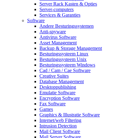
Server Rack Kasten & Opties
Server-computers
Services & Garanties
Software
Andere Besturingssystemen
Anti-spyware
Antivirus Software
Asset Management
Backup & Storage Management
Besturingssysteem Linux
Besturingssysteem Unix
Besturingssysteem Windows
Cad / Cam / Cae Software
Creative Suites
Database Management
Desktoppublishing
Emulatie Software
Encryption Software
Fax Software
Games
Graphics & Illustratie Software
Internet/web Filtering
Intrusion Detection
Mail Client Software
Mail Server Software