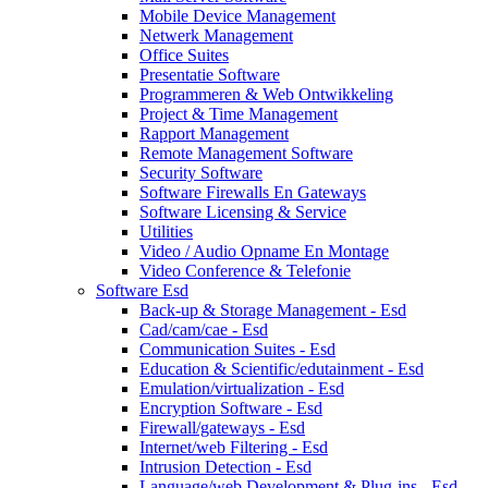
Mobile Device Management
Netwerk Management
Office Suites
Presentatie Software
Programmeren & Web Ontwikkeling
Project & Time Management
Rapport Management
Remote Management Software
Security Software
Software Firewalls En Gateways
Software Licensing & Service
Utilities
Video / Audio Opname En Montage
Video Conference & Telefonie
Software Esd
Back-up & Storage Management - Esd
Cad/cam/cae - Esd
Communication Suites - Esd
Education & Scientific/edutainment - Esd
Emulation/virtualization - Esd
Encryption Software - Esd
Firewall/gateways - Esd
Internet/web Filtering - Esd
Intrusion Detection - Esd
Language/web Development & Plug-ins - Esd