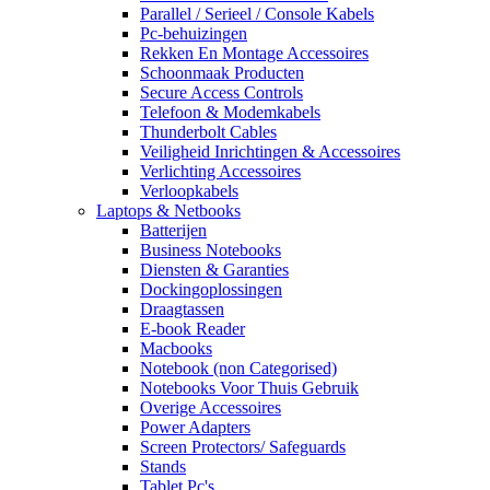
Parallel / Serieel / Console Kabels
Pc-behuizingen
Rekken En Montage Accessoires
Schoonmaak Producten
Secure Access Controls
Telefoon & Modemkabels
Thunderbolt Cables
Veiligheid Inrichtingen & Accessoires
Verlichting Accessoires
Verloopkabels
Laptops & Netbooks
Batterijen
Business Notebooks
Diensten & Garanties
Dockingoplossingen
Draagtassen
E-book Reader
Macbooks
Notebook (non Categorised)
Notebooks Voor Thuis Gebruik
Overige Accessoires
Power Adapters
Screen Protectors/ Safeguards
Stands
Tablet Pc's