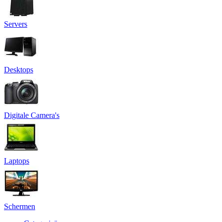
Servers
Desktops
Digitale Camera's
Laptops
Schermen