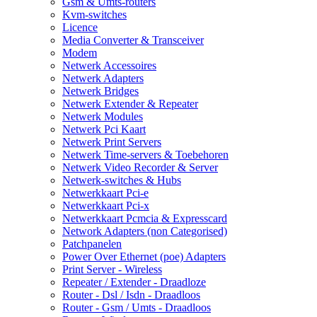
Gsm & Umts-routers
Kvm-switches
Licence
Media Converter & Transceiver
Modem
Netwerk Accessoires
Netwerk Adapters
Netwerk Bridges
Netwerk Extender & Repeater
Netwerk Modules
Netwerk Pci Kaart
Netwerk Print Servers
Netwerk Time-servers & Toebehoren
Netwerk Video Recorder & Server
Netwerk-switches & Hubs
Netwerkkaart Pci-e
Netwerkkaart Pci-x
Netwerkkaart Pcmcia & Expresscard
Network Adapters (non Categorised)
Patchpanelen
Power Over Ethernet (poe) Adapters
Print Server - Wireless
Repeater / Extender - Draadloze
Router - Dsl / Isdn - Draadloos
Router - Gsm / Umts - Draadloos