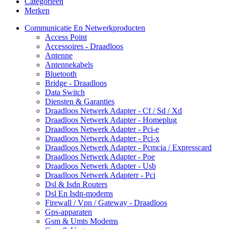
Categorieën
Merken
Communicatie En Netwerkproducten
Access Point
Accessoires - Draadloos
Antenne
Antennekabels
Bluetooth
Bridge - Draadloos
Data Switch
Diensten & Garanties
Draadloos Netwerk Adapter - Cf / Sd / Xd
Draadloos Netwerk Adapter - Homeplug
Draadloos Netwerk Adapter - Pci-e
Draadloos Netwerk Adapter - Pci-x
Draadloos Netwerk Adapter - Pcmcia / Expresscard
Draadloos Netwerk Adapter - Poe
Draadloos Netwerk Adapter - Usb
Draadloos Netwerk Adapterr - Pci
Dsl & Isdn Routers
Dsl En Isdn-modems
Firewall / Vpn / Gateway - Draadloos
Gps-apparaten
Gsm & Umts Modems