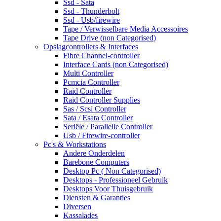
Ssd - Sata
Ssd - Thunderbolt
Ssd - Usb/firewire
Tape / Verwisselbare Media Accessoires
Tape Drive (non Categorised)
Opslagcontrollers & Interfaces
Fibre Channel-controller
Interface Cards (non Categorised)
Multi Controller
Pcmcia Controller
Raid Controller
Raid Controller Supplies
Sas / Scsi Controller
Sata / Esata Controller
Seriële / Parallelle Controller
Usb / Firewire-controller
Pc's & Workstations
Andere Onderdelen
Barebone Computers
Desktop Pc ( Non Categorised)
Desktops - Professioneel Gebruik
Desktops Voor Thuisgebruik
Diensten & Garanties
Diversen
Kassalades