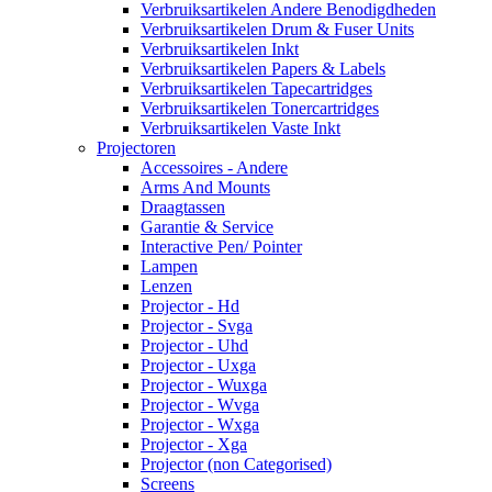
Verbruiksartikelen Andere Benodigdheden
Verbruiksartikelen Drum & Fuser Units
Verbruiksartikelen Inkt
Verbruiksartikelen Papers & Labels
Verbruiksartikelen Tapecartridges
Verbruiksartikelen Tonercartridges
Verbruiksartikelen Vaste Inkt
Projectoren
Accessoires - Andere
Arms And Mounts
Draagtassen
Garantie & Service
Interactive Pen/ Pointer
Lampen
Lenzen
Projector - Hd
Projector - Svga
Projector - Uhd
Projector - Uxga
Projector - Wuxga
Projector - Wvga
Projector - Wxga
Projector - Xga
Projector (non Categorised)
Screens