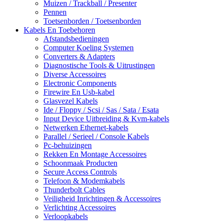
Muizen / Trackball / Presenter
Pennen
Toetsenborden / Toetsenborden
Kabels En Toebehoren
Afstandsbedieningen
Computer Koeling Systemen
Converters & Adapters
Diagnostische Tools & Uitrustingen
Diverse Accessoires
Electronic Components
Firewire En Usb-kabel
Glasvezel Kabels
Ide / Floppy / Scsi / Sas / Sata / Esata
Input Device Uitbreiding & Kvm-kabels
Netwerken Ethernet-kabels
Parallel / Serieel / Console Kabels
Pc-behuizingen
Rekken En Montage Accessoires
Schoonmaak Producten
Secure Access Controls
Telefoon & Modemkabels
Thunderbolt Cables
Veiligheid Inrichtingen & Accessoires
Verlichting Accessoires
Verloopkabels