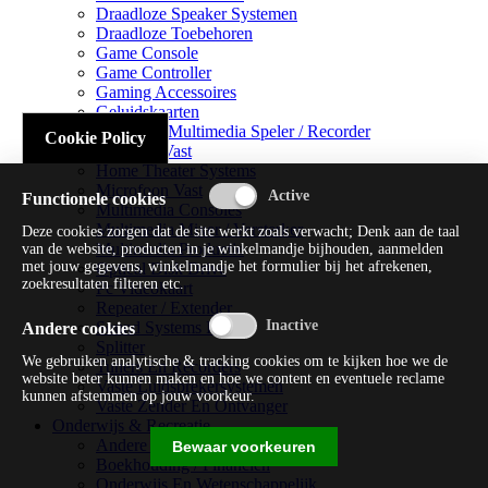
Draadloze Speaker Systemen
Draadloze Toebehoren
Game Console
Game Controller
Gaming Accessoires
Geluidskaarten
Handheld Multimedia Speler / Recorder
Cookie Policy
Headsets Vast
Home Theater Systems
Microfoon Vast
Functionele cookies
Multimedia Consoles
Multimedia Mixer / Versterker
Deze cookies zorgen dat de site werkt zoals verwacht; Denk aan de taal
Multimedia Productie
van de website, producten in je winkelmandje bijhouden, aanmelden
met jouw gegevens, winkelmandje het formulier bij het afrekenen,
Optical Disk Drive
zoekresultaten filteren etc.
Pc Videokaart
Repeater / Extender
Sound Systems Hi-fi
Andere cookies
Splitter
We gebruiken analytische & tracking cookies om te kijken hoe we de
Tuners En Recorders
website beter kunnen maken en hoe we content en eventuele reclame
Vaste Luidsprekersystemen
kunnen afstemmen op jouw voorkeur.
Vaste Zender En Ontvanger
Onderwijs & Recreatie
Andere Beveiligingssoftware
Bewaar voorkeuren
Boekhouding / Financiën
Onderwijs En Wetenschappelijk