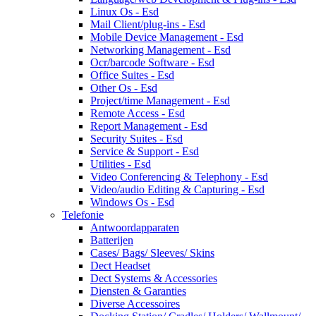
Linux Os - Esd
Mail Client/plug-ins - Esd
Mobile Device Management - Esd
Networking Management - Esd
Ocr/barcode Software - Esd
Office Suites - Esd
Other Os - Esd
Project/time Management - Esd
Remote Access - Esd
Report Management - Esd
Security Suites - Esd
Service & Support - Esd
Utilities - Esd
Video Conferencing & Telephony - Esd
Video/audio Editing & Capturing - Esd
Windows Os - Esd
Telefonie
Antwoordapparaten
Batterijen
Cases/ Bags/ Sleeves/ Skins
Dect Headset
Dect Systems & Accessories
Diensten & Garanties
Diverse Accessoires