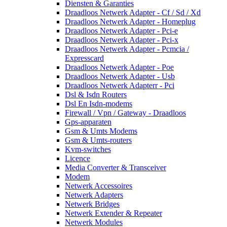
Diensten & Garanties
Draadloos Netwerk Adapter - Cf / Sd / Xd
Draadloos Netwerk Adapter - Homeplug
Draadloos Netwerk Adapter - Pci-e
Draadloos Netwerk Adapter - Pci-x
Draadloos Netwerk Adapter - Pcmcia /
Expresscard
Draadloos Netwerk Adapter - Poe
Draadloos Netwerk Adapter - Usb
Draadloos Netwerk Adapterr - Pci
Dsl & Isdn Routers
Dsl En Isdn-modems
Firewall / Vpn / Gateway - Draadloos
Gps-apparaten
Gsm & Umts Modems
Gsm & Umts-routers
Kvm-switches
Licence
Media Converter & Transceiver
Modem
Netwerk Accessoires
Netwerk Adapters
Netwerk Bridges
Netwerk Extender & Repeater
Netwerk Modules