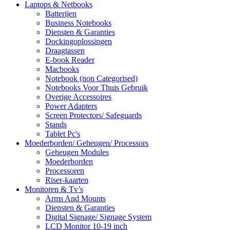
Laptops & Netbooks
Batterijen
Business Notebooks
Diensten & Garanties
Dockingoplossingen
Draagtassen
E-book Reader
Macbooks
Notebook (non Categorised)
Notebooks Voor Thuis Gebruik
Overige Accessoires
Power Adapters
Screen Protectors/ Safeguards
Stands
Tablet Pc's
Moederborden/ Geheugen/ Processors
Geheugen Modules
Moederborden
Processoren
Riser-kaarten
Monitoren & Tv’s
Arms And Mounts
Diensten & Garanties
Digital Signage/ Signage System
LCD Monitor 10-19 inch