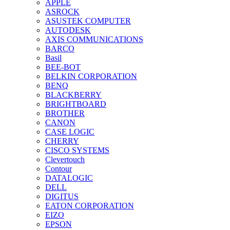
APPLE
ASROCK
ASUSTEK COMPUTER
AUTODESK
AXIS COMMUNICATIONS
BARCO
Basil
BEE-BOT
BELKIN CORPORATION
BENQ
BLACKBERRY
BRIGHTBOARD
BROTHER
CANON
CASE LOGIC
CHERRY
CISCO SYSTEMS
Clevertouch
Contour
DATALOGIC
DELL
DIGITUS
EATON CORPORATION
EIZO
EPSON