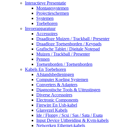
Interactieve Presentatie
Montagesystemen
Projectieschermen
Systemen
Toebehoren
Invoerapparatuur
Accessoires
Draadloze Muizen / Trackball / Presenter
Draadloze Toetsenborden / Keypads
Grafische Tablet / Digitale Notepad
Muizen / Trackball / Presenter
Pennen
Toetsenborden / Toetsenborden
Kabels En Toebehoren
Afstandsbedieningen
Computer Koeling Systemen
Converters & Adapters
Diagnostische Tools & Uitrustingen
Diverse Accessoires
Electronic Components
Firewire En Usb-kabel
Glasvezel Kabels
Ide / Floppy / Scsi / Sas / Sata / Esata
Input Device Uitbreiding & Kvm-kabels
Netwerken Ethernet-kabels