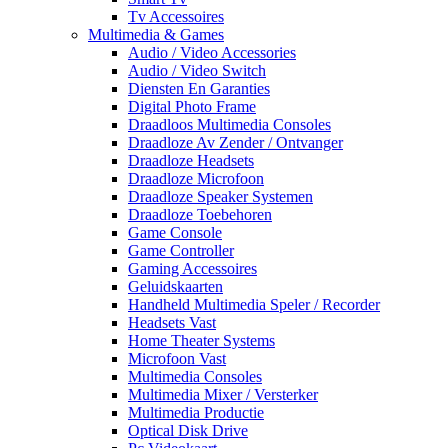
Tv Accessoires
Multimedia & Games
Audio / Video Accessories
Audio / Video Switch
Diensten En Garanties
Digital Photo Frame
Draadloos Multimedia Consoles
Draadloze Av Zender / Ontvanger
Draadloze Headsets
Draadloze Microfoon
Draadloze Speaker Systemen
Draadloze Toebehoren
Game Console
Game Controller
Gaming Accessoires
Geluidskaarten
Handheld Multimedia Speler / Recorder
Headsets Vast
Home Theater Systems
Microfoon Vast
Multimedia Consoles
Multimedia Mixer / Versterker
Multimedia Productie
Optical Disk Drive