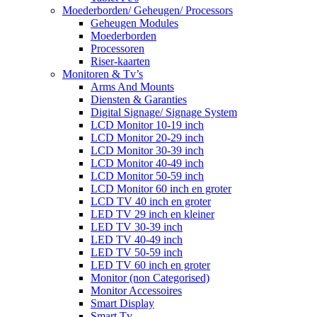
Moederborden/ Geheugen/ Processors
Geheugen Modules
Moederborden
Processoren
Riser-kaarten
Monitoren & Tv’s
Arms And Mounts
Diensten & Garanties
Digital Signage/ Signage System
LCD Monitor 10-19 inch
LCD Monitor 20-29 inch
LCD Monitor 30-39 inch
LCD Monitor 40-49 inch
LCD Monitor 50-59 inch
LCD Monitor 60 inch en groter
LCD TV 40 inch en groter
LED TV 29 inch en kleiner
LED TV 30-39 inch
LED TV 40-49 inch
LED TV 50-59 inch
LED TV 60 inch en groter
Monitor (non Categorised)
Monitor Accessoires
Smart Display
Smart Tv