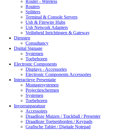
Router - Wireless
Routers
Splitters
Terminal & Console Servers
Usb & Firewire Hubs
Usb Network Adapters
Veiligheid Inrichtingen & Gateway
Diensten
Consultancy
Digital Signage
Systemen
Toebehoren
Electronic Components
Displays - Accessories
Electronic Components Accessories
Interactieve Presentatie
Montagesystemen
Projectieschermen
Systemen
Toebehoren
Invoerapparatuur
Accessoires
Draadloze Muizen / Trackball / Presenter
Draadloze Toetsenborden / Keypads
Grafische Tablet / Digitale Notepad