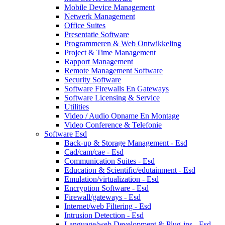
Mobile Device Management
Netwerk Management
Office Suites
Presentatie Software
Programmeren & Web Ontwikkeling
Project & Time Management
Rapport Management
Remote Management Software
Security Software
Software Firewalls En Gateways
Software Licensing & Service
Utilities
Video / Audio Opname En Montage
Video Conference & Telefonie
Software Esd
Back-up & Storage Management - Esd
Cad/cam/cae - Esd
Communication Suites - Esd
Education & Scientific/edutainment - Esd
Emulation/virtualization - Esd
Encryption Software - Esd
Firewall/gateways - Esd
Internet/web Filtering - Esd
Intrusion Detection - Esd
Language/web Development & Plug-ins - Esd