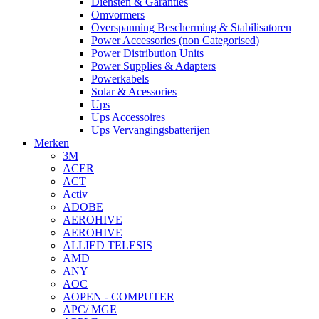
Diensten & Garanties
Omvormers
Overspanning Bescherming & Stabilisatoren
Power Accessories (non Categorised)
Power Distribution Units
Power Supplies & Adapters
Powerkabels
Solar & Acessories
Ups
Ups Accessoires
Ups Vervangingsbatterijen
Merken
3M
ACER
ACT
Activ
ADOBE
AEROHIVE
AEROHIVE
ALLIED TELESIS
AMD
ANY
AOC
AOPEN - COMPUTER
APC/ MGE