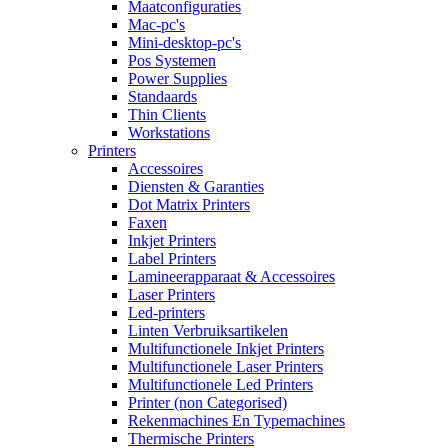
Maatconfiguraties
Mac-pc's
Mini-desktop-pc's
Pos Systemen
Power Supplies
Standaards
Thin Clients
Workstations
Printers
Accessoires
Diensten & Garanties
Dot Matrix Printers
Faxen
Inkjet Printers
Label Printers
Lamineerapparaat & Accessoires
Laser Printers
Led-printers
Linten Verbruiksartikelen
Multifunctionele Inkjet Printers
Multifunctionele Laser Printers
Multifunctionele Led Printers
Printer (non Categorised)
Rekenmachines En Typemachines
Thermische Printers