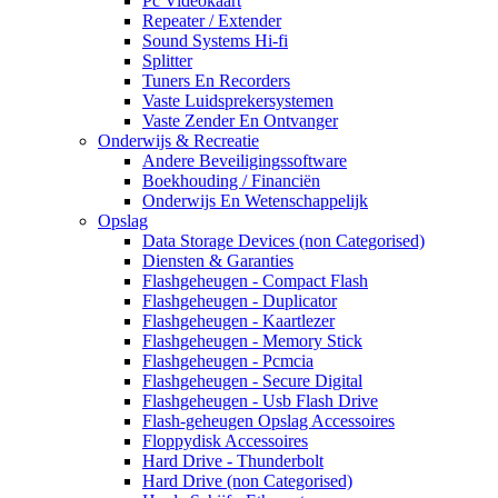
Pc Videokaart
Repeater / Extender
Sound Systems Hi-fi
Splitter
Tuners En Recorders
Vaste Luidsprekersystemen
Vaste Zender En Ontvanger
Onderwijs & Recreatie
Andere Beveiligingssoftware
Boekhouding / Financiën
Onderwijs En Wetenschappelijk
Opslag
Data Storage Devices (non Categorised)
Diensten & Garanties
Flashgeheugen - Compact Flash
Flashgeheugen - Duplicator
Flashgeheugen - Kaartlezer
Flashgeheugen - Memory Stick
Flashgeheugen - Pcmcia
Flashgeheugen - Secure Digital
Flashgeheugen - Usb Flash Drive
Flash-geheugen Opslag Accessoires
Floppydisk Accessoires
Hard Drive - Thunderbolt
Hard Drive (non Categorised)