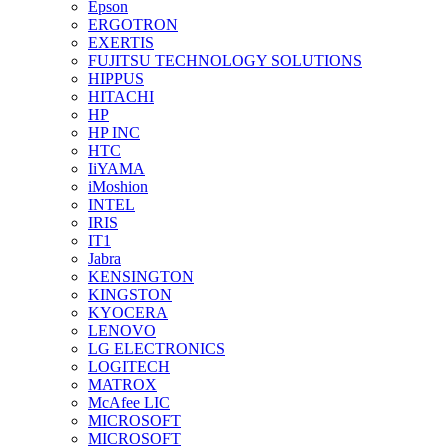
Epson
ERGOTRON
EXERTIS
FUJITSU TECHNOLOGY SOLUTIONS
HIPPUS
HITACHI
HP
HP INC
HTC
IiYAMA
iMoshion
INTEL
IRIS
IT1
Jabra
KENSINGTON
KINGSTON
KYOCERA
LENOVO
LG ELECTRONICS
LOGITECH
MATROX
McAfee LIC
MICROSOFT
MICROSOFT