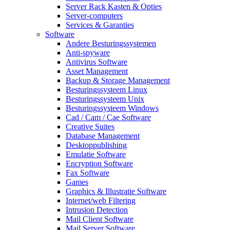
Server Rack Kasten & Opties
Server-computers
Services & Garanties
Software
Andere Besturingssystemen
Anti-spyware
Antivirus Software
Asset Management
Backup & Storage Management
Besturingssysteem Linux
Besturingssysteem Unix
Besturingssysteem Windows
Cad / Cam / Cae Software
Creative Suites
Database Management
Desktoppublishing
Emulatie Software
Encryption Software
Fax Software
Games
Graphics & Illustratie Software
Internet/web Filtering
Intrusion Detection
Mail Client Software
Mail Server Software