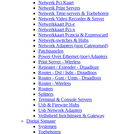
Netwerk Pci Kaart
Netwerk Print Servers
Netwerk Time-servers & Toebehoren
Netwerk Video Recorder & Server
Netwerkkaart Pci-e
Netwerkkaart Pci-x
Netwerkkaart Pcmcia & Expresscard
Netwerk-switches & Hubs
Network Adapters (non Categorised)
Patchpanelen
Power Over Ethernet (poe) Adapters
Print Server - Wireless
Repeater / Extender - Draadloze
Router - Dsl / Isdn - Draadloos
Router - Gsm / Umts - Draadloos
Router - Wireless
Routers
Splitters
Terminal & Console Servers
Usb & Firewire Hubs
Usb Network Adapters
Veiligheid Inrichtingen & Gateway
Digital Signage
Systemen
Toebehoren