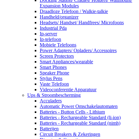
Docking Station/ Cradles/ Holders/ Wallmount/
Expansion Modules
Draadloze Telefoon / Walkie-talkie
Handheld/organizer
Headsets/ Handset/ Handfrees/ Microfoons
Industrial Pda
Ip-server
Ip-telefoon
Mobiele Telefoons
Power Adapters/ Opladers/ Accessoires
Screen Protectors
Smart Appliances/wearable
Smart Phones
Speaker Phone
Stylus Pens
Vaste Telefoon
Videoconferentie Apparatuur
Ups & Stroombescherming
Acculaders
Automatic Power Omschakelautomaten
Batteries - Button Cells - Lithium
Batteries - Rechargeable Standard (li-ion)
Batteries - Rechargeable Standard (nimh)
Batterijen
Circuit Breakers & Zekeringen