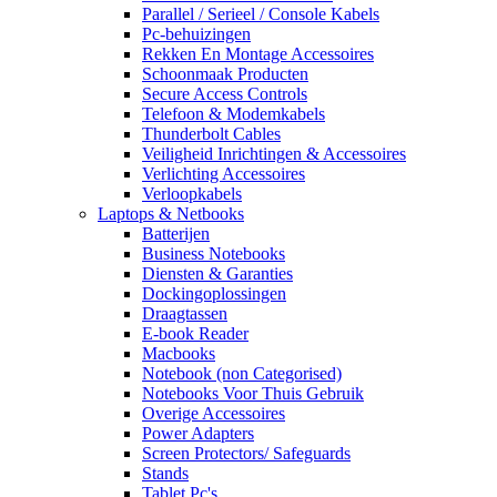
Parallel / Serieel / Console Kabels
Pc-behuizingen
Rekken En Montage Accessoires
Schoonmaak Producten
Secure Access Controls
Telefoon & Modemkabels
Thunderbolt Cables
Veiligheid Inrichtingen & Accessoires
Verlichting Accessoires
Verloopkabels
Laptops & Netbooks
Batterijen
Business Notebooks
Diensten & Garanties
Dockingoplossingen
Draagtassen
E-book Reader
Macbooks
Notebook (non Categorised)
Notebooks Voor Thuis Gebruik
Overige Accessoires
Power Adapters
Screen Protectors/ Safeguards
Stands
Tablet Pc's