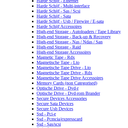
Harde Schijf - Ethernet
Harde Schijf - Multi-interface
Harde Schijf - Sas / Scsi
Harde Schijf - Sata
Harde Schijf - Usb / Firewire / E-sata
Harde Schijf Accessoires
High-end Storage - Autoloaders / Tape Library
High-end Storage - Back-up & Recovery
High-end Storage - Nas / Ndas / San
High-end Storage - Raid
High-end Storage Accessoires
Magnetic Tape - Rdx
Magnetische Tape - Lto
Magnetische Tape Drive - Lto
Magnetische Tape Drive - Rdx
Magnetische Tape Drive Accessoires
Memory Cards (non Categorised)
Optische Drive - Dvd-r
Optische Drive - Dvd-rom Brander
Secure Devices Accessories
Secure Sata Devices
Secure Usb Devices
Ssd - Pci-e
Ssd - Pcmcia/expresscard
Ssd - Sas/scsi