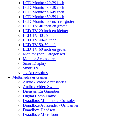
LCD Monitor 20-29 inch
LCD Monitor 30-39 inch
LCD Monitor 40-49 inch
LCD Monitor 50-59 inch
LCD Monitor 60 inch en groter
LCD TV 40 inch en groter
LED TV 29 inch en kleiner
LED TV 30-39 inch
LED TV 40-49 inch
LED TV 50-59 inch
LED TV 60 inch en groter
Monitor (non Categorised)
Monitor Accessoires
Smart Display
Smart Tv
Tv Accessoires
Multimedia & Games
Audio / Video Accessories
Audio / Video Switch
Diensten En Garanties
Digital Photo Frame
Draadloos Multimedia Consoles
Draadloze Av Zender / Ontvanger
Draadloze Headsets
Draadloze Microfoon