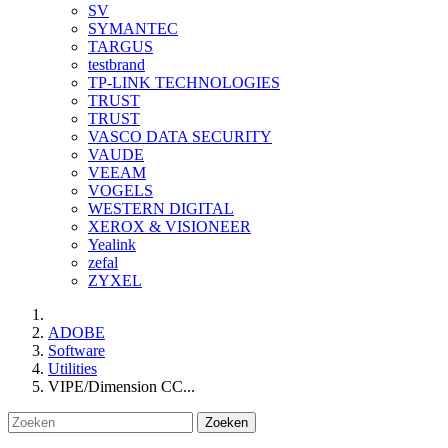
SV
SYMANTEC
TARGUS
testbrand
TP-LINK TECHNOLOGIES
TRUST
TRUST
VASCO DATA SECURITY
VAUDE
VEEAM
VOGELS
WESTERN DIGITAL
XEROX & VISIONEER
Yealink
zefal
ZYXEL
ADOBE
Software
Utilities
VIPE/Dimension CC...
Zoeken