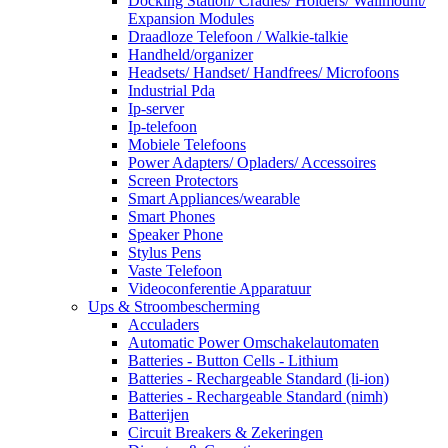
Docking Station/ Cradles/ Holders/ Wallmount/
Expansion Modules
Draadloze Telefoon / Walkie-talkie
Handheld/organizer
Headsets/ Handset/ Handfrees/ Microfoons
Industrial Pda
Ip-server
Ip-telefoon
Mobiele Telefoons
Power Adapters/ Opladers/ Accessoires
Screen Protectors
Smart Appliances/wearable
Smart Phones
Speaker Phone
Stylus Pens
Vaste Telefoon
Videoconferentie Apparatuur
Ups & Stroombescherming
Acculaders
Automatic Power Omschakelautomaten
Batteries - Button Cells - Lithium
Batteries - Rechargeable Standard (li-ion)
Batteries - Rechargeable Standard (nimh)
Batterijen
Circuit Breakers & Zekeringen