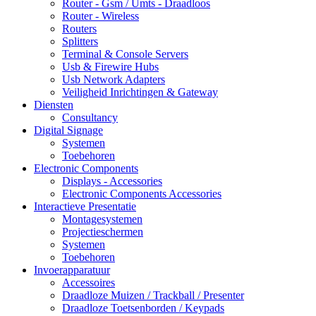
Router - Gsm / Umts - Draadloos
Router - Wireless
Routers
Splitters
Terminal & Console Servers
Usb & Firewire Hubs
Usb Network Adapters
Veiligheid Inrichtingen & Gateway
Diensten
Consultancy
Digital Signage
Systemen
Toebehoren
Electronic Components
Displays - Accessories
Electronic Components Accessories
Interactieve Presentatie
Montagesystemen
Projectieschermen
Systemen
Toebehoren
Invoerapparatuur
Accessoires
Draadloze Muizen / Trackball / Presenter
Draadloze Toetsenborden / Keypads