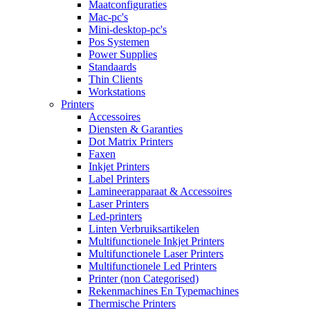
Maatconfiguraties
Mac-pc's
Mini-desktop-pc's
Pos Systemen
Power Supplies
Standaards
Thin Clients
Workstations
Printers
Accessoires
Diensten & Garanties
Dot Matrix Printers
Faxen
Inkjet Printers
Label Printers
Lamineerapparaat & Accessoires
Laser Printers
Led-printers
Linten Verbruiksartikelen
Multifunctionele Inkjet Printers
Multifunctionele Laser Printers
Multifunctionele Led Printers
Printer (non Categorised)
Rekenmachines En Typemachines
Thermische Printers