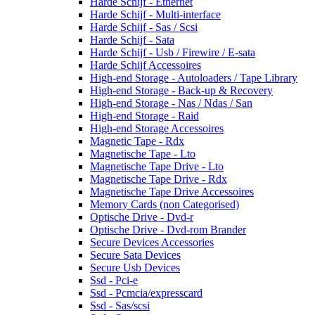
Harde Schijf - Ethernet
Harde Schijf - Multi-interface
Harde Schijf - Sas / Scsi
Harde Schijf - Sata
Harde Schijf - Usb / Firewire / E-sata
Harde Schijf Accessoires
High-end Storage - Autoloaders / Tape Library
High-end Storage - Back-up & Recovery
High-end Storage - Nas / Ndas / San
High-end Storage - Raid
High-end Storage Accessoires
Magnetic Tape - Rdx
Magnetische Tape - Lto
Magnetische Tape Drive - Lto
Magnetische Tape Drive - Rdx
Magnetische Tape Drive Accessoires
Memory Cards (non Categorised)
Optische Drive - Dvd-r
Optische Drive - Dvd-rom Brander
Secure Devices Accessories
Secure Sata Devices
Secure Usb Devices
Ssd - Pci-e
Ssd - Pcmcia/expresscard
Ssd - Sas/scsi