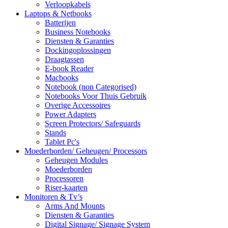
Verloopkabels
Laptops & Netbooks
Batterijen
Business Notebooks
Diensten & Garanties
Dockingoplossingen
Draagtassen
E-book Reader
Macbooks
Notebook (non Categorised)
Notebooks Voor Thuis Gebruik
Overige Accessoires
Power Adapters
Screen Protectors/ Safeguards
Stands
Tablet Pc's
Moederborden/ Geheugen/ Processors
Geheugen Modules
Moederborden
Processoren
Riser-kaarten
Monitoren & Tv’s
Arms And Mounts
Diensten & Garanties
Digital Signage/ Signage System