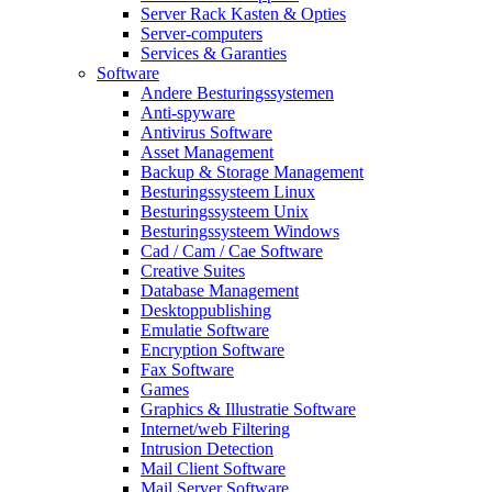
Server Rack Kasten & Opties
Server-computers
Services & Garanties
Software
Andere Besturingssystemen
Anti-spyware
Antivirus Software
Asset Management
Backup & Storage Management
Besturingssysteem Linux
Besturingssysteem Unix
Besturingssysteem Windows
Cad / Cam / Cae Software
Creative Suites
Database Management
Desktoppublishing
Emulatie Software
Encryption Software
Fax Software
Games
Graphics & Illustratie Software
Internet/web Filtering
Intrusion Detection
Mail Client Software
Mail Server Software