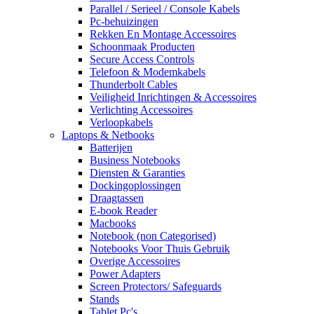
Parallel / Serieel / Console Kabels
Pc-behuizingen
Rekken En Montage Accessoires
Schoonmaak Producten
Secure Access Controls
Telefoon & Modemkabels
Thunderbolt Cables
Veiligheid Inrichtingen & Accessoires
Verlichting Accessoires
Verloopkabels
Laptops & Netbooks
Batterijen
Business Notebooks
Diensten & Garanties
Dockingoplossingen
Draagtassen
E-book Reader
Macbooks
Notebook (non Categorised)
Notebooks Voor Thuis Gebruik
Overige Accessoires
Power Adapters
Screen Protectors/ Safeguards
Stands
Tablet Pc's