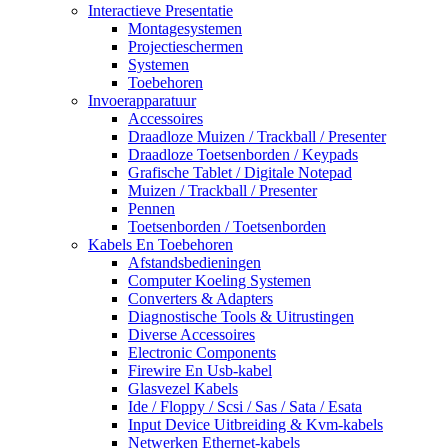
Interactieve Presentatie
Montagesystemen
Projectieschermen
Systemen
Toebehoren
Invoerapparatuur
Accessoires
Draadloze Muizen / Trackball / Presenter
Draadloze Toetsenborden / Keypads
Grafische Tablet / Digitale Notepad
Muizen / Trackball / Presenter
Pennen
Toetsenborden / Toetsenborden
Kabels En Toebehoren
Afstandsbedieningen
Computer Koeling Systemen
Converters & Adapters
Diagnostische Tools & Uitrustingen
Diverse Accessoires
Electronic Components
Firewire En Usb-kabel
Glasvezel Kabels
Ide / Floppy / Scsi / Sas / Sata / Esata
Input Device Uitbreiding & Kvm-kabels
Netwerken Ethernet-kabels