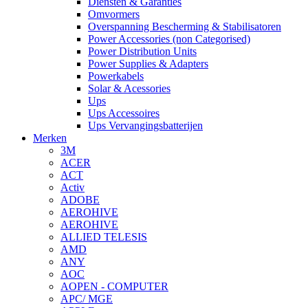
Diensten & Garanties
Omvormers
Overspanning Bescherming & Stabilisatoren
Power Accessories (non Categorised)
Power Distribution Units
Power Supplies & Adapters
Powerkabels
Solar & Acessories
Ups
Ups Accessoires
Ups Vervangingsbatterijen
Merken
3M
ACER
ACT
Activ
ADOBE
AEROHIVE
AEROHIVE
ALLIED TELESIS
AMD
ANY
AOC
AOPEN - COMPUTER
APC/ MGE