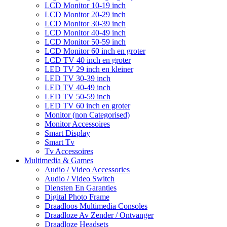
LCD Monitor 10-19 inch
LCD Monitor 20-29 inch
LCD Monitor 30-39 inch
LCD Monitor 40-49 inch
LCD Monitor 50-59 inch
LCD Monitor 60 inch en groter
LCD TV 40 inch en groter
LED TV 29 inch en kleiner
LED TV 30-39 inch
LED TV 40-49 inch
LED TV 50-59 inch
LED TV 60 inch en groter
Monitor (non Categorised)
Monitor Accessoires
Smart Display
Smart Tv
Tv Accessoires
Multimedia & Games
Audio / Video Accessories
Audio / Video Switch
Diensten En Garanties
Digital Photo Frame
Draadloos Multimedia Consoles
Draadloze Av Zender / Ontvanger
Draadloze Headsets