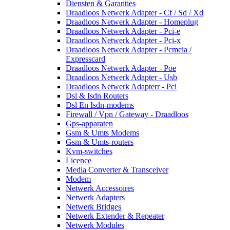
Diensten & Garanties
Draadloos Netwerk Adapter - Cf / Sd / Xd
Draadloos Netwerk Adapter - Homeplug
Draadloos Netwerk Adapter - Pci-e
Draadloos Netwerk Adapter - Pci-x
Draadloos Netwerk Adapter - Pcmcia /
Expresscard
Draadloos Netwerk Adapter - Poe
Draadloos Netwerk Adapter - Usb
Draadloos Netwerk Adapterr - Pci
Dsl & Isdn Routers
Dsl En Isdn-modems
Firewall / Vpn / Gateway - Draadloos
Gps-apparaten
Gsm & Umts Modems
Gsm & Umts-routers
Kvm-switches
Licence
Media Converter & Transceiver
Modem
Netwerk Accessoires
Netwerk Adapters
Netwerk Bridges
Netwerk Extender & Repeater
Netwerk Modules