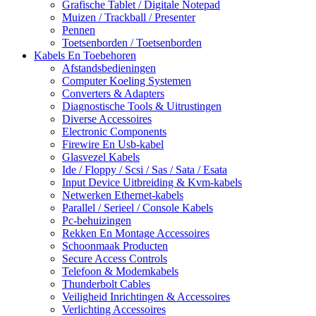
Grafische Tablet / Digitale Notepad
Muizen / Trackball / Presenter
Pennen
Toetsenborden / Toetsenborden
Kabels En Toebehoren
Afstandsbedieningen
Computer Koeling Systemen
Converters & Adapters
Diagnostische Tools & Uitrustingen
Diverse Accessoires
Electronic Components
Firewire En Usb-kabel
Glasvezel Kabels
Ide / Floppy / Scsi / Sas / Sata / Esata
Input Device Uitbreiding & Kvm-kabels
Netwerken Ethernet-kabels
Parallel / Serieel / Console Kabels
Pc-behuizingen
Rekken En Montage Accessoires
Schoonmaak Producten
Secure Access Controls
Telefoon & Modemkabels
Thunderbolt Cables
Veiligheid Inrichtingen & Accessoires
Verlichting Accessoires