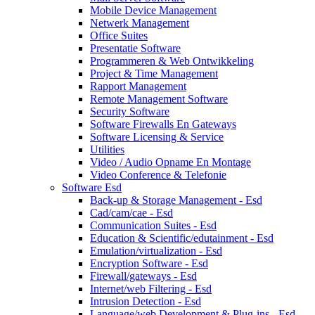
Mobile Device Management
Netwerk Management
Office Suites
Presentatie Software
Programmeren & Web Ontwikkeling
Project & Time Management
Rapport Management
Remote Management Software
Security Software
Software Firewalls En Gateways
Software Licensing & Service
Utilities
Video / Audio Opname En Montage
Video Conference & Telefonie
Software Esd
Back-up & Storage Management - Esd
Cad/cam/cae - Esd
Communication Suites - Esd
Education & Scientific/edutainment - Esd
Emulation/virtualization - Esd
Encryption Software - Esd
Firewall/gateways - Esd
Internet/web Filtering - Esd
Intrusion Detection - Esd
Language/web Development & Plug-ins - Esd