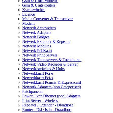
Gsm & Umts Modems
Gsm & Umts-routers
Kvm-switches
Licence
Media Converter & Transceiver
Modem
Netwerk Accessoires
Netwerk Adapters
Netwerk Bridges
Netwerk Extender & Repeater
Netwerk Modules
Netwerk Pci Kaart
Netwerk Print Servers
Netwerk Time-servers & Toebehoren
Netwerk Video Recorder & Server
Netwerk-switches & Hubs
Netwerkkaart Pci-e
Netwerkkaart Pci-x
Netwerkkaart Pcmcia & Expresscard
Network Adapters (non Categorised)
Patchpanelen
Power Over Ethernet (poe) Adapters
Print Server - Wireless
Repeater / Extender - Draadloze
Router - Dsl / Isdn - Draadloos