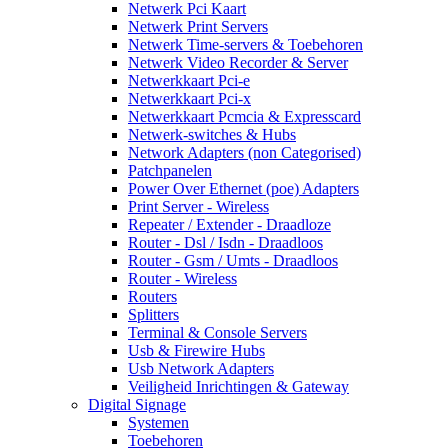
Netwerk Pci Kaart
Netwerk Print Servers
Netwerk Time-servers & Toebehoren
Netwerk Video Recorder & Server
Netwerkkaart Pci-e
Netwerkkaart Pci-x
Netwerkkaart Pcmcia & Expresscard
Netwerk-switches & Hubs
Network Adapters (non Categorised)
Patchpanelen
Power Over Ethernet (poe) Adapters
Print Server - Wireless
Repeater / Extender - Draadloze
Router - Dsl / Isdn - Draadloos
Router - Gsm / Umts - Draadloos
Router - Wireless
Routers
Splitters
Terminal & Console Servers
Usb & Firewire Hubs
Usb Network Adapters
Veiligheid Inrichtingen & Gateway
Digital Signage
Systemen
Toebehoren