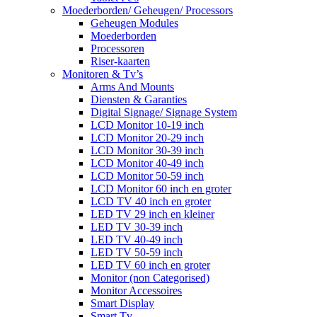
Moederborden/ Geheugen/ Processors
Geheugen Modules
Moederborden
Processoren
Riser-kaarten
Monitoren & Tv’s
Arms And Mounts
Diensten & Garanties
Digital Signage/ Signage System
LCD Monitor 10-19 inch
LCD Monitor 20-29 inch
LCD Monitor 30-39 inch
LCD Monitor 40-49 inch
LCD Monitor 50-59 inch
LCD Monitor 60 inch en groter
LCD TV 40 inch en groter
LED TV 29 inch en kleiner
LED TV 30-39 inch
LED TV 40-49 inch
LED TV 50-59 inch
LED TV 60 inch en groter
Monitor (non Categorised)
Monitor Accessoires
Smart Display
Smart Tv