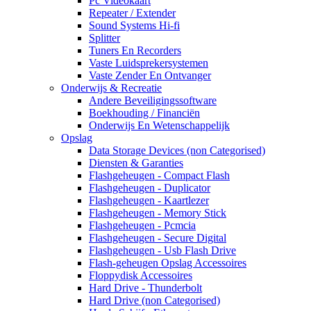
Pc Videokaart
Repeater / Extender
Sound Systems Hi-fi
Splitter
Tuners En Recorders
Vaste Luidsprekersystemen
Vaste Zender En Ontvanger
Onderwijs & Recreatie
Andere Beveiligingssoftware
Boekhouding / Financiën
Onderwijs En Wetenschappelijk
Opslag
Data Storage Devices (non Categorised)
Diensten & Garanties
Flashgeheugen - Compact Flash
Flashgeheugen - Duplicator
Flashgeheugen - Kaartlezer
Flashgeheugen - Memory Stick
Flashgeheugen - Pcmcia
Flashgeheugen - Secure Digital
Flashgeheugen - Usb Flash Drive
Flash-geheugen Opslag Accessoires
Floppydisk Accessoires
Hard Drive - Thunderbolt
Hard Drive (non Categorised)