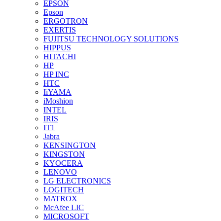
EPSON
Epson
ERGOTRON
EXERTIS
FUJITSU TECHNOLOGY SOLUTIONS
HIPPUS
HITACHI
HP
HP INC
HTC
IiYAMA
iMoshion
INTEL
IRIS
IT1
Jabra
KENSINGTON
KINGSTON
KYOCERA
LENOVO
LG ELECTRONICS
LOGITECH
MATROX
McAfee LIC
MICROSOFT