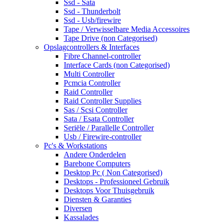
Ssd - Sata
Ssd - Thunderbolt
Ssd - Usb/firewire
Tape / Verwisselbare Media Accessoires
Tape Drive (non Categorised)
Opslagcontrollers & Interfaces
Fibre Channel-controller
Interface Cards (non Categorised)
Multi Controller
Pcmcia Controller
Raid Controller
Raid Controller Supplies
Sas / Scsi Controller
Sata / Esata Controller
Seriële / Parallelle Controller
Usb / Firewire-controller
Pc's & Workstations
Andere Onderdelen
Barebone Computers
Desktop Pc ( Non Categorised)
Desktops - Professioneel Gebruik
Desktops Voor Thuisgebruik
Diensten & Garanties
Diversen
Kassalades