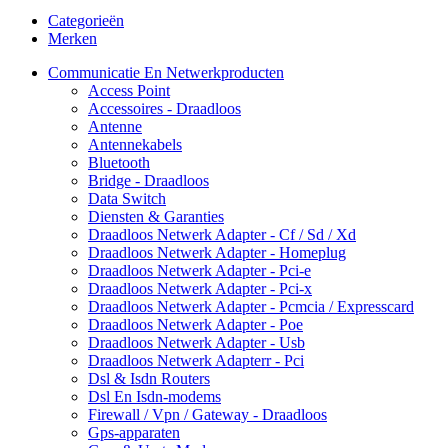
Categorieën
Merken
Communicatie En Netwerkproducten
Access Point
Accessoires - Draadloos
Antenne
Antennekabels
Bluetooth
Bridge - Draadloos
Data Switch
Diensten & Garanties
Draadloos Netwerk Adapter - Cf / Sd / Xd
Draadloos Netwerk Adapter - Homeplug
Draadloos Netwerk Adapter - Pci-e
Draadloos Netwerk Adapter - Pci-x
Draadloos Netwerk Adapter - Pcmcia / Expresscard
Draadloos Netwerk Adapter - Poe
Draadloos Netwerk Adapter - Usb
Draadloos Netwerk Adapterr - Pci
Dsl & Isdn Routers
Dsl En Isdn-modems
Firewall / Vpn / Gateway - Draadloos
Gps-apparaten