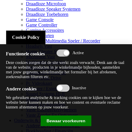
Draadloze Microfoon
Draadloze Speaker Systemen
Draadloze Toebehoren
Game Console
Game Controller
Gaming Accessoires
Geluidskaarten
Cookie Policy
Handheld Multimedia Speler / Recorder
Headsets Vast
Home Theater Systems
Functionele cookies
Microfoon Vast
Multimedia Consoles
Deze cookies zorgen dat de site werkt zoals verwacht; Denk aan de taal
Multimedia Mixer / Versterker
van de website, producten in je winkelmandje bijhouden, aanmelden
met jouw gegevens, winkelmandje het formulier bij het afrekenen,
Multimedia Productie
zoekresultaten filteren etc.
Optical Disk Drive
Pc Videokaart
Repeater / Extender
Andere cookies
Sound Systems Hi-fi
We gebruiken analytische & tracking cookies om te kijken hoe we de
Splitter
website beter kunnen maken en hoe we content en eventuele reclame
Tuners En Recorders
kunnen afstemmen op jouw voorkeur.
Vaste Luidsprekersystemen
Vaste Zender En Ontvanger
Onderwijs & Recreatie
Bewaar voorkeuren
Andere Beveiligingssoftware
Boekhouding / Financiën