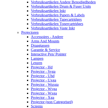
Verbruiksartikelen Andere Benodigdheden
Verbruiksartikelen Drum & Fuser Units
Verbruiksartikelen Inkt
Verbruiksartikelen Papers & Labels
Verbruiksartikelen Tapecartridges
Verbruiksartikelen Tonercartridges
Verbruiksartikelen Vaste Inkt
Projectoren
Accessoires - Andere
Arms And Mounts
Draagtassen
Garantie & Service
Interactive Pen/ Pointer
Lampen
Lenzen
Projector - Hd
Projector - Svga
Projector - Uhd
Projector - Uxga
Projector - Wuxga
Projector - Wvga
Projector - Wxga
Projector - Xga
Projector (non Categorised)
Screens