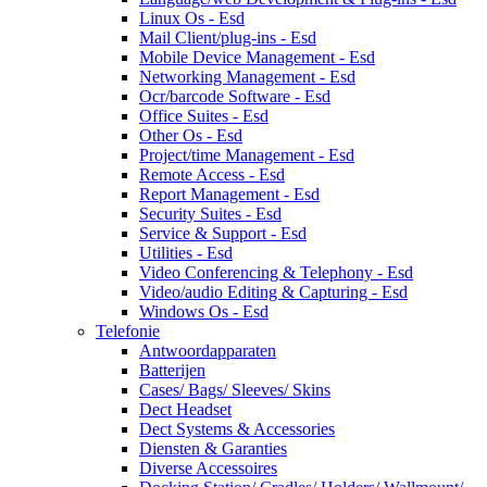
Linux Os - Esd
Mail Client/plug-ins - Esd
Mobile Device Management - Esd
Networking Management - Esd
Ocr/barcode Software - Esd
Office Suites - Esd
Other Os - Esd
Project/time Management - Esd
Remote Access - Esd
Report Management - Esd
Security Suites - Esd
Service & Support - Esd
Utilities - Esd
Video Conferencing & Telephony - Esd
Video/audio Editing & Capturing - Esd
Windows Os - Esd
Telefonie
Antwoordapparaten
Batterijen
Cases/ Bags/ Sleeves/ Skins
Dect Headset
Dect Systems & Accessories
Diensten & Garanties
Diverse Accessoires