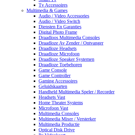
Tv Accessoires
Multimedia & Games
Audio / Video Accessories
Audio / Video Switch
Diensten En Garanties
Digital Photo Frame
Draadloos Multimedia Consoles
Draadloze Av Zender / Ontvanger
Draadloze Headsets
Draadloze Microfoon
Draadloze Speaker Systemen
Draadloze Toebehoren
Game Console
Game Controller
Gaming Accessoires
Geluidskaarten
Handheld Multimedia Speler / Recorder
Headsets Vast
Home Theater Systems
Microfoon Vast
Multimedia Consoles
Multimedia Mixer / Versterker
Multimedia Productie
Optical Disk Drive