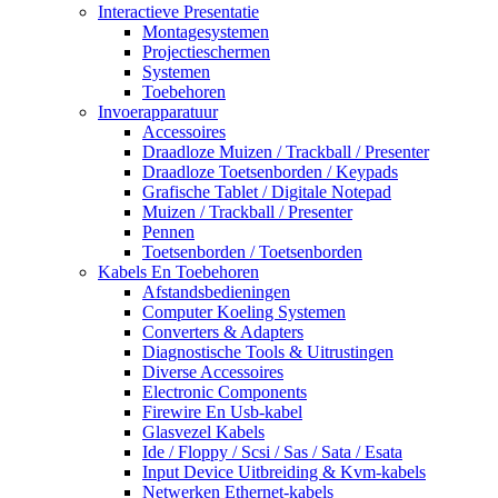
Interactieve Presentatie
Montagesystemen
Projectieschermen
Systemen
Toebehoren
Invoerapparatuur
Accessoires
Draadloze Muizen / Trackball / Presenter
Draadloze Toetsenborden / Keypads
Grafische Tablet / Digitale Notepad
Muizen / Trackball / Presenter
Pennen
Toetsenborden / Toetsenborden
Kabels En Toebehoren
Afstandsbedieningen
Computer Koeling Systemen
Converters & Adapters
Diagnostische Tools & Uitrustingen
Diverse Accessoires
Electronic Components
Firewire En Usb-kabel
Glasvezel Kabels
Ide / Floppy / Scsi / Sas / Sata / Esata
Input Device Uitbreiding & Kvm-kabels
Netwerken Ethernet-kabels