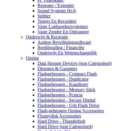
Pc Videokaart
Repeater / Extender
Sound Systems Hi-fi
Splitter
Tuners En Recorders
Vaste Luidsprekersystemen
Vaste Zender En Ontvanger
Onderwijs & Recreatie
Andere Beveiligingssoftware
Boekhouding / Financiën
Onderwijs En Wetenschappelijk
Opslag
Data Storage Devices (non Categorised)
Diensten & Garanties
Flashgeheugen - Compact Flash
Flashgeheugen - Duplicator
Flashgeheugen - Kaartlezer
Flashgeheugen - Memory Stick
Flashgeheugen - Pcmcia
Flashgeheugen - Secure Digital
Flashgeheugen - Usb Flash Drive
Flash-geheugen Opslag Accessoires
Floppydisk Accessoires
Hard Drive - Thunderbolt
Hard Drive (non Categorised)