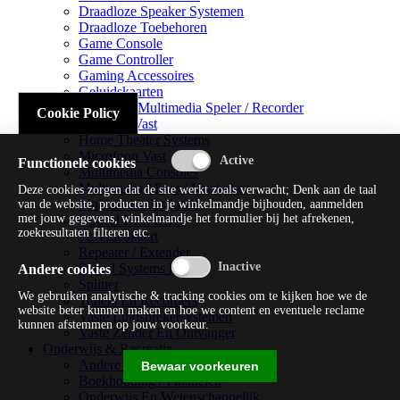
Draadloze Speaker Systemen
Draadloze Toebehoren
Game Console
Game Controller
Gaming Accessoires
Geluidskaarten
Handheld Multimedia Speler / Recorder
Cookie Policy
Headsets Vast
Home Theater Systems
Microfoon Vast
Functionele cookies
Multimedia Consoles
Multimedia Mixer / Versterker
Deze cookies zorgen dat de site werkt zoals verwacht; Denk aan de taal
Multimedia Productie
van de website, producten in je winkelmandje bijhouden, aanmelden
met jouw gegevens, winkelmandje het formulier bij het afrekenen,
Optical Disk Drive
zoekresultaten filteren etc.
Pc Videokaart
Repeater / Extender
Sound Systems Hi-fi
Andere cookies
Splitter
We gebruiken analytische & tracking cookies om te kijken hoe we de
Tuners En Recorders
website beter kunnen maken en hoe we content en eventuele reclame
Vaste Luidsprekersystemen
kunnen afstemmen op jouw voorkeur.
Vaste Zender En Ontvanger
Onderwijs & Recreatie
Andere Beveiligingssoftware
Bewaar voorkeuren
Boekhouding / Financiën
Onderwijs En Wetenschappelijk