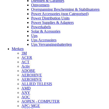
Diensten & Garanties
Omvormers
Overspanning Bescherming & Stabilisatoren
Power Accessories (non Categorised)
Power Distribution Units
Power Supplies & Adapters
Powerkabels
Solar & Acessories
Ups
Ups Accessoires
Ups Vervangingsbatterijen
Merken
3M
ACER
ACT
Activ
ADOBE
AEROHIVE
AEROHIVE
ALLIED TELESIS
AMD
ANY
AOC
AOPEN - COMPUTER
APC/ MGE