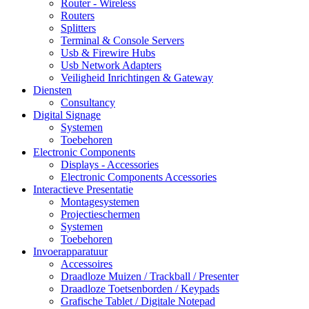
Router - Wireless
Routers
Splitters
Terminal & Console Servers
Usb & Firewire Hubs
Usb Network Adapters
Veiligheid Inrichtingen & Gateway
Diensten
Consultancy
Digital Signage
Systemen
Toebehoren
Electronic Components
Displays - Accessories
Electronic Components Accessories
Interactieve Presentatie
Montagesystemen
Projectieschermen
Systemen
Toebehoren
Invoerapparatuur
Accessoires
Draadloze Muizen / Trackball / Presenter
Draadloze Toetsenborden / Keypads
Grafische Tablet / Digitale Notepad