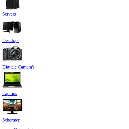
Servers
Desktops
Digitale Camera's
Laptops
Schermen