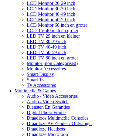
LCD Monitor 20-29 inch
LCD Monitor 30-39 inch
LCD Monitor 40-49 inch
LCD Monitor 50-59 inch
LCD Monitor 60 inch en groter
LCD TV 40 inch en groter
LED TV 29 inch en kleiner
LED TV 30-39 inch
LED TV 40-49 inch
LED TV 50-59 inch
LED TV 60 inch en groter
Monitor (non Categorised)
Monitor Accessoires
Smart Display
Smart Tv
Tv Accessoires
Multimedia & Games
Audio / Video Accessories
Audio / Video Switch
Diensten En Garanties
Digital Photo Frame
Draadloos Multimedia Consoles
Draadloze Av Zender / Ontvanger
Draadloze Headsets
Draadloze Microfoon