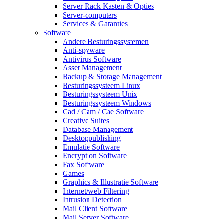
Server Rack Kasten & Opties
Server-computers
Services & Garanties
Software
Andere Besturingssystemen
Anti-spyware
Antivirus Software
Asset Management
Backup & Storage Management
Besturingssysteem Linux
Besturingssysteem Unix
Besturingssysteem Windows
Cad / Cam / Cae Software
Creative Suites
Database Management
Desktoppublishing
Emulatie Software
Encryption Software
Fax Software
Games
Graphics & Illustratie Software
Internet/web Filtering
Intrusion Detection
Mail Client Software
Mail Server Software