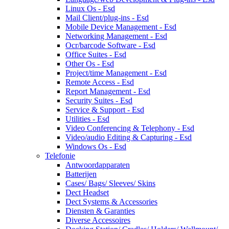
Linux Os - Esd
Mail Client/plug-ins - Esd
Mobile Device Management - Esd
Networking Management - Esd
Ocr/barcode Software - Esd
Office Suites - Esd
Other Os - Esd
Project/time Management - Esd
Remote Access - Esd
Report Management - Esd
Security Suites - Esd
Service & Support - Esd
Utilities - Esd
Video Conferencing & Telephony - Esd
Video/audio Editing & Capturing - Esd
Windows Os - Esd
Telefonie
Antwoordapparaten
Batterijen
Cases/ Bags/ Sleeves/ Skins
Dect Headset
Dect Systems & Accessories
Diensten & Garanties
Diverse Accessoires