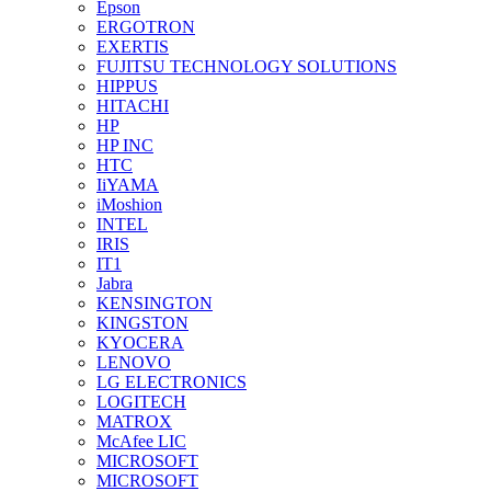
Epson
ERGOTRON
EXERTIS
FUJITSU TECHNOLOGY SOLUTIONS
HIPPUS
HITACHI
HP
HP INC
HTC
IiYAMA
iMoshion
INTEL
IRIS
IT1
Jabra
KENSINGTON
KINGSTON
KYOCERA
LENOVO
LG ELECTRONICS
LOGITECH
MATROX
McAfee LIC
MICROSOFT
MICROSOFT