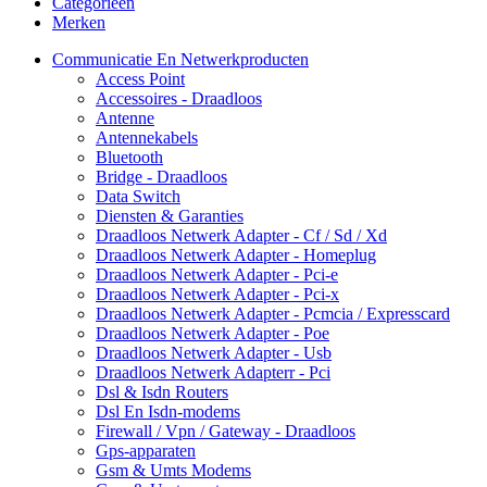
Categorieën
Merken
Communicatie En Netwerkproducten
Access Point
Accessoires - Draadloos
Antenne
Antennekabels
Bluetooth
Bridge - Draadloos
Data Switch
Diensten & Garanties
Draadloos Netwerk Adapter - Cf / Sd / Xd
Draadloos Netwerk Adapter - Homeplug
Draadloos Netwerk Adapter - Pci-e
Draadloos Netwerk Adapter - Pci-x
Draadloos Netwerk Adapter - Pcmcia / Expresscard
Draadloos Netwerk Adapter - Poe
Draadloos Netwerk Adapter - Usb
Draadloos Netwerk Adapterr - Pci
Dsl & Isdn Routers
Dsl En Isdn-modems
Firewall / Vpn / Gateway - Draadloos
Gps-apparaten
Gsm & Umts Modems