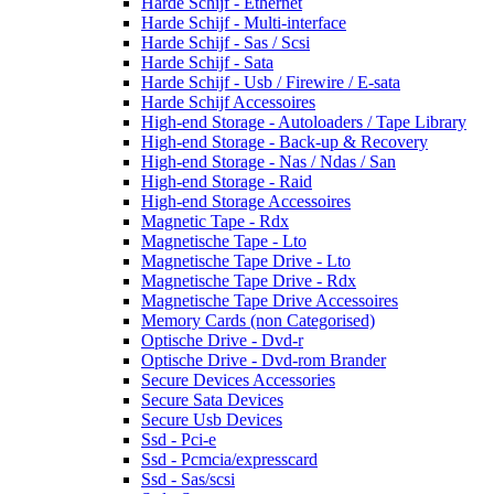
Harde Schijf - Ethernet
Harde Schijf - Multi-interface
Harde Schijf - Sas / Scsi
Harde Schijf - Sata
Harde Schijf - Usb / Firewire / E-sata
Harde Schijf Accessoires
High-end Storage - Autoloaders / Tape Library
High-end Storage - Back-up & Recovery
High-end Storage - Nas / Ndas / San
High-end Storage - Raid
High-end Storage Accessoires
Magnetic Tape - Rdx
Magnetische Tape - Lto
Magnetische Tape Drive - Lto
Magnetische Tape Drive - Rdx
Magnetische Tape Drive Accessoires
Memory Cards (non Categorised)
Optische Drive - Dvd-r
Optische Drive - Dvd-rom Brander
Secure Devices Accessories
Secure Sata Devices
Secure Usb Devices
Ssd - Pci-e
Ssd - Pcmcia/expresscard
Ssd - Sas/scsi