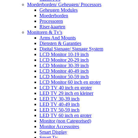
Moederborden/ Geheugen/ Processors
Geheugen Modules
Moederborden
Processoren
Riser-kaarten
Monitoren & Tv’s
Arms And Mounts
Diensten & Garanties
Digital Signage/ Signage System
LCD Monitor 10-19 inch
LCD Monitor 20-29 inch
LCD Monitor 30-39 inch
LCD Monitor 40-49 inch
LCD Monitor 50-59 inch
LCD Monitor 60 inch en groter
LCD TV 40 inch en groter
LED TV 29 inch en kleiner
LED TV 30-39 inch
LED TV 40-49 inch
LED TV 50-59 inch
LED TV 60 inch en groter
Monitor (non Categorised)
Monitor Accessoires
Smart Display
Smart Tv