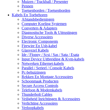
Muizen / Trackball / Presenter
Pennen
Toetsenborden / Toetsenborden
Kabels En Toebehoren
Afstandsbedieningen
Computer Koeling Systemen
Converters & Adapters
Diagnostische Tools & Uitrustingen
Diverse Accessoires
Electronic Components
Firewire En Usb-kabel
Glasvezel Kabels
Ide / Floppy / Scsi / Sas / Sata / Esata
Input Device Uitbreiding & Kvm-kabels
Netwerken Ethernet-kabels
Parallel / Serieel / Console Kabels
Pc-behuizingen
Rekken En Montage Accessoires
Schoonmaak Producten
Secure Access Controls
Telefoon & Modemkabels
Thunderbolt Cables
Veiligheid Inrichtingen & Accessoires
Verlichting Accessoires
Verloopkabels