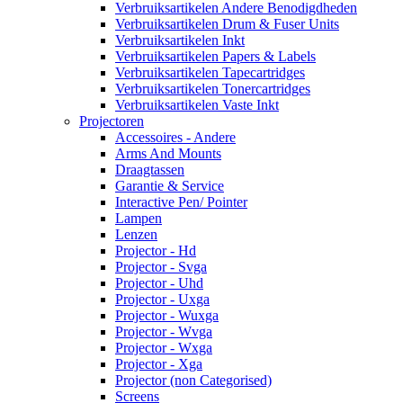
Verbruiksartikelen Andere Benodigdheden
Verbruiksartikelen Drum & Fuser Units
Verbruiksartikelen Inkt
Verbruiksartikelen Papers & Labels
Verbruiksartikelen Tapecartridges
Verbruiksartikelen Tonercartridges
Verbruiksartikelen Vaste Inkt
Projectoren
Accessoires - Andere
Arms And Mounts
Draagtassen
Garantie & Service
Interactive Pen/ Pointer
Lampen
Lenzen
Projector - Hd
Projector - Svga
Projector - Uhd
Projector - Uxga
Projector - Wuxga
Projector - Wvga
Projector - Wxga
Projector - Xga
Projector (non Categorised)
Screens