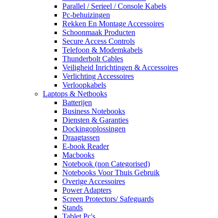
Parallel / Serieel / Console Kabels
Pc-behuizingen
Rekken En Montage Accessoires
Schoonmaak Producten
Secure Access Controls
Telefoon & Modemkabels
Thunderbolt Cables
Veiligheid Inrichtingen & Accessoires
Verlichting Accessoires
Verloopkabels
Laptops & Netbooks
Batterijen
Business Notebooks
Diensten & Garanties
Dockingoplossingen
Draagtassen
E-book Reader
Macbooks
Notebook (non Categorised)
Notebooks Voor Thuis Gebruik
Overige Accessoires
Power Adapters
Screen Protectors/ Safeguards
Stands
Tablet Pc's