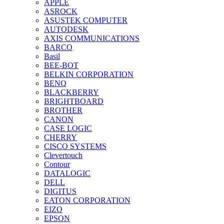
APPLE
ASROCK
ASUSTEK COMPUTER
AUTODESK
AXIS COMMUNICATIONS
BARCO
Basil
BEE-BOT
BELKIN CORPORATION
BENQ
BLACKBERRY
BRIGHTBOARD
BROTHER
CANON
CASE LOGIC
CHERRY
CISCO SYSTEMS
Clevertouch
Contour
DATALOGIC
DELL
DIGITUS
EATON CORPORATION
EIZO
EPSON