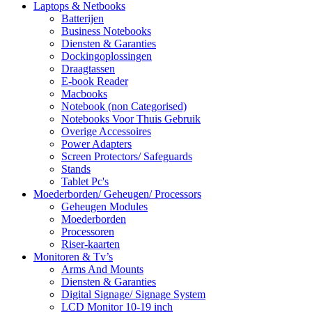
Laptops & Netbooks
Batterijen
Business Notebooks
Diensten & Garanties
Dockingoplossingen
Draagtassen
E-book Reader
Macbooks
Notebook (non Categorised)
Notebooks Voor Thuis Gebruik
Overige Accessoires
Power Adapters
Screen Protectors/ Safeguards
Stands
Tablet Pc's
Moederborden/ Geheugen/ Processors
Geheugen Modules
Moederborden
Processoren
Riser-kaarten
Monitoren & Tv’s
Arms And Mounts
Diensten & Garanties
Digital Signage/ Signage System
LCD Monitor 10-19 inch