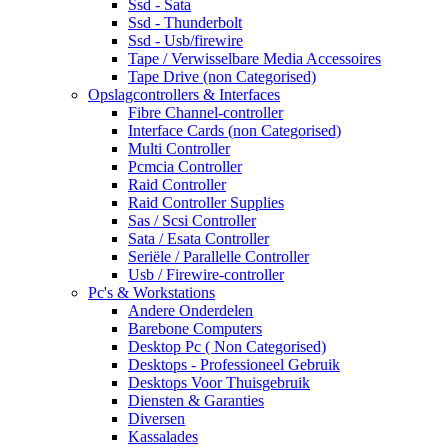
Ssd - Sata
Ssd - Thunderbolt
Ssd - Usb/firewire
Tape / Verwisselbare Media Accessoires
Tape Drive (non Categorised)
Opslagcontrollers & Interfaces
Fibre Channel-controller
Interface Cards (non Categorised)
Multi Controller
Pcmcia Controller
Raid Controller
Raid Controller Supplies
Sas / Scsi Controller
Sata / Esata Controller
Seriële / Parallelle Controller
Usb / Firewire-controller
Pc's & Workstations
Andere Onderdelen
Barebone Computers
Desktop Pc ( Non Categorised)
Desktops - Professioneel Gebruik
Desktops Voor Thuisgebruik
Diensten & Garanties
Diversen
Kassalades