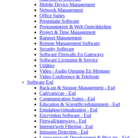
Mobile Device Management
Netwerk Management
Office Suites
Presentatie Software
Programmeren & Web Ontwikkeling
Project & Time Management
Rapport Management
Remote Management Software
Security Software
Software Firewalls En Gateways
Software Licensing & Service
Utilities
Video / Audio Opname En Montage
Video Conference & Telefonie
Software Esd
Back-up & Storage Management - Esd
Cad/cam/cae - Esd
Communication Suites - Esd
Education & Scientific/edutainment - Esd
Emulation/virtualization - Esd
Encryption Software - Esd
Firewall/gateways - Esd
Internet/web Filtering - Esd
Intrusion Detection - Esd
Language/web Development & Plug-ins - Esd