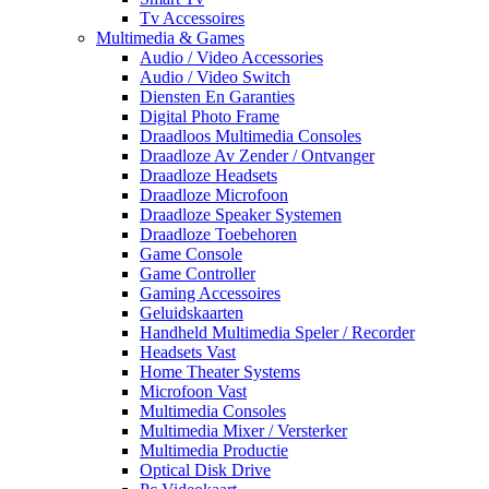
Tv Accessoires
Multimedia & Games
Audio / Video Accessories
Audio / Video Switch
Diensten En Garanties
Digital Photo Frame
Draadloos Multimedia Consoles
Draadloze Av Zender / Ontvanger
Draadloze Headsets
Draadloze Microfoon
Draadloze Speaker Systemen
Draadloze Toebehoren
Game Console
Game Controller
Gaming Accessoires
Geluidskaarten
Handheld Multimedia Speler / Recorder
Headsets Vast
Home Theater Systems
Microfoon Vast
Multimedia Consoles
Multimedia Mixer / Versterker
Multimedia Productie
Optical Disk Drive