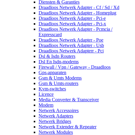
Diensten & Garanties
Draadloos Netwerk Adapter - Cf / Sd / Xd
Draadloos Netwerk Adapter - Homeplug
Draadloos Netwerk Adapter - Pci-e
Draadloos Netwerk Adapter - Pci-x
Draadloos Netwerk Adapter - Pcmcia /
Expresscard
Draadloos Netwerk Adapter - Poe
Draadloos Netwerk Adapter - Usb
Draadloos Netwerk Adapterr - Pci
Dsl & Isdn Routers
Dsl En Isdn-modems
Firewall / Vpn / Gateway - Draadloos
Gps-apparaten
Gsm & Umts Modems
Gsm & Umts-routers
Kvm-switches
Licence
Media Converter & Transceiver
Modem
Netwerk Accessoires
Netwerk Adapters
Netwerk Bridges
Netwerk Extender & Repeater
Netwerk Modules