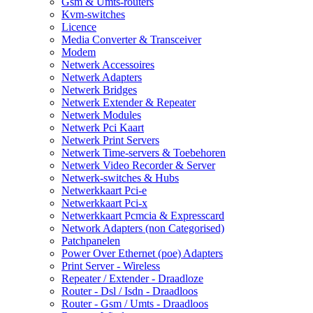
Gsm & Umts-routers
Kvm-switches
Licence
Media Converter & Transceiver
Modem
Netwerk Accessoires
Netwerk Adapters
Netwerk Bridges
Netwerk Extender & Repeater
Netwerk Modules
Netwerk Pci Kaart
Netwerk Print Servers
Netwerk Time-servers & Toebehoren
Netwerk Video Recorder & Server
Netwerk-switches & Hubs
Netwerkkaart Pci-e
Netwerkkaart Pci-x
Netwerkkaart Pcmcia & Expresscard
Network Adapters (non Categorised)
Patchpanelen
Power Over Ethernet (poe) Adapters
Print Server - Wireless
Repeater / Extender - Draadloze
Router - Dsl / Isdn - Draadloos
Router - Gsm / Umts - Draadloos