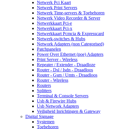
Netwerk Pci Kaart
Netwerk Print Servers
Netwerk Time-servers & Toebehoren
Netwerk Video Recorder & Server
Netwerkkaart Pci-e
Netwerkkaart Pci-x
Netwerkkaart Pcmcia & Expresscard
Netwerk-switches & Hubs
Network Adapters (non Categorised)
Patchpanelen
Power Over Ethernet (poe) Adapters
Print Server - Wireless
Repeater / Extender - Draadloze
Router - Dsl / Isdn - Draadloos
Router - Gsm / Umts - Draadloos
Router - Wireless
Routers
Splitters
Terminal & Console Servers
Usb & Firewire Hubs
Usb Network Adapters
Veiligheid Inrichtingen & Gateway
Digital Signage
Systemen
Toebehoren