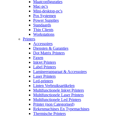
Maatconfiguraties
Mac-pc's
Mini-desktop-pc's
Pos Systemen
Power Supplies
Standaards
Thin Clients
Workstations
Printers
Accessoires
Diensten & Garanties
Dot Matrix Printers
Faxen
Inkjet Printers
Label Printers
Lamineerapparaat & Accessoires
Laser Printers
Led-printers
Linten Verbruiksartikelen
Multifunctionele Inkjet Printers
Multifunctionele Laser Printers
Multifunctionele Led Printers
Printer (non Categorised)
Rekenmachines En Typemachines
Thermische Printers