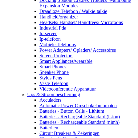
Docking Station/ Cradles/ Holders/ Wallmount/
Expansion Modules
Draadloze Telefoon / Walkie-talkie
Handheld/organizer
Headsets/ Handset/ Handfrees/ Microfoons
Industrial Pda
Ip-server
Ip-telefoon
Mobiele Telefoons
Power Adapters/ Opladers/ Accessoires
Screen Protectors
Smart Appliances/wearable
Smart Phones
Speaker Phone
Stylus Pens
Vaste Telefoon
Videoconferentie Apparatuur
Ups & Stroombescherming
Acculaders
Automatic Power Omschakelautomaten
Batteries - Button Cells - Lithium
Batteries - Rechargeable Standard (li-ion)
Batteries - Rechargeable Standard (nimh)
Batterijen
Circuit Breakers & Zekeringen