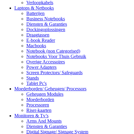
Verloopkabels
Laptops & Netbooks
Batterijen
Business Notebooks
Diensten & Garanties
Dockingoplossingen
Draagtassen
E-book Reader
Macbooks
Notebook (non Categorised)
Notebooks Voor Thuis Gebruik
Overige Accessoires
Power Adapters
Screen Protectors/ Safeguards
Stands
Tablet Pc's
Moederborden/ Geheugen/ Processors
Geheugen Modules
Moederborden
Processoren
Riser-kaarten
Monitoren & Tv’s
Arms And Mounts
Diensten & Garanties
Digital Signage/ Signage System