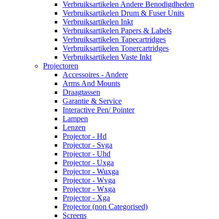
Verbruiksartikelen Andere Benodigdheden
Verbruiksartikelen Drum & Fuser Units
Verbruiksartikelen Inkt
Verbruiksartikelen Papers & Labels
Verbruiksartikelen Tapecartridges
Verbruiksartikelen Tonercartridges
Verbruiksartikelen Vaste Inkt
Projectoren
Accessoires - Andere
Arms And Mounts
Draagtassen
Garantie & Service
Interactive Pen/ Pointer
Lampen
Lenzen
Projector - Hd
Projector - Svga
Projector - Uhd
Projector - Uxga
Projector - Wuxga
Projector - Wvga
Projector - Wxga
Projector - Xga
Projector (non Categorised)
Screens