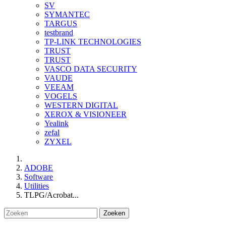
SV
SYMANTEC
TARGUS
testbrand
TP-LINK TECHNOLOGIES
TRUST
TRUST
VASCO DATA SECURITY
VAUDE
VEEAM
VOGELS
WESTERN DIGITAL
XEROX & VISIONEER
Yealink
zefal
ZYXEL
ADOBE
Software
Utilities
TLPG/Acrobat...
Zoeken