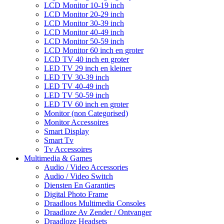
LCD Monitor 10-19 inch
LCD Monitor 20-29 inch
LCD Monitor 30-39 inch
LCD Monitor 40-49 inch
LCD Monitor 50-59 inch
LCD Monitor 60 inch en groter
LCD TV 40 inch en groter
LED TV 29 inch en kleiner
LED TV 30-39 inch
LED TV 40-49 inch
LED TV 50-59 inch
LED TV 60 inch en groter
Monitor (non Categorised)
Monitor Accessoires
Smart Display
Smart Tv
Tv Accessoires
Multimedia & Games
Audio / Video Accessories
Audio / Video Switch
Diensten En Garanties
Digital Photo Frame
Draadloos Multimedia Consoles
Draadloze Av Zender / Ontvanger
Draadloze Headsets