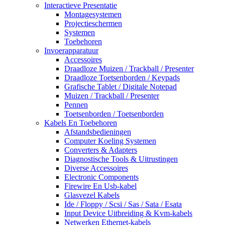
Interactieve Presentatie
Montagesystemen
Projectieschermen
Systemen
Toebehoren
Invoerapparatuur
Accessoires
Draadloze Muizen / Trackball / Presenter
Draadloze Toetsenborden / Keypads
Grafische Tablet / Digitale Notepad
Muizen / Trackball / Presenter
Pennen
Toetsenborden / Toetsenborden
Kabels En Toebehoren
Afstandsbedieningen
Computer Koeling Systemen
Converters & Adapters
Diagnostische Tools & Uitrustingen
Diverse Accessoires
Electronic Components
Firewire En Usb-kabel
Glasvezel Kabels
Ide / Floppy / Scsi / Sas / Sata / Esata
Input Device Uitbreiding & Kvm-kabels
Netwerken Ethernet-kabels