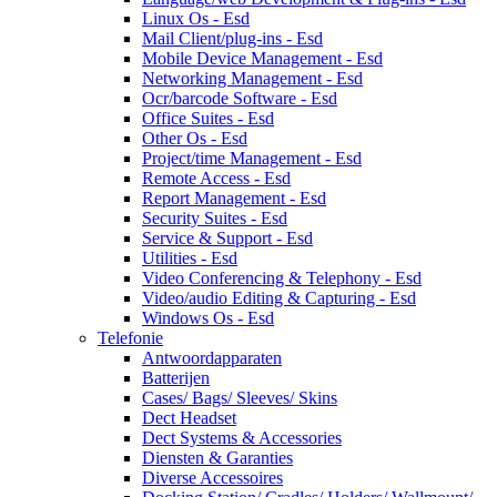
Linux Os - Esd
Mail Client/plug-ins - Esd
Mobile Device Management - Esd
Networking Management - Esd
Ocr/barcode Software - Esd
Office Suites - Esd
Other Os - Esd
Project/time Management - Esd
Remote Access - Esd
Report Management - Esd
Security Suites - Esd
Service & Support - Esd
Utilities - Esd
Video Conferencing & Telephony - Esd
Video/audio Editing & Capturing - Esd
Windows Os - Esd
Telefonie
Antwoordapparaten
Batterijen
Cases/ Bags/ Sleeves/ Skins
Dect Headset
Dect Systems & Accessories
Diensten & Garanties
Diverse Accessoires