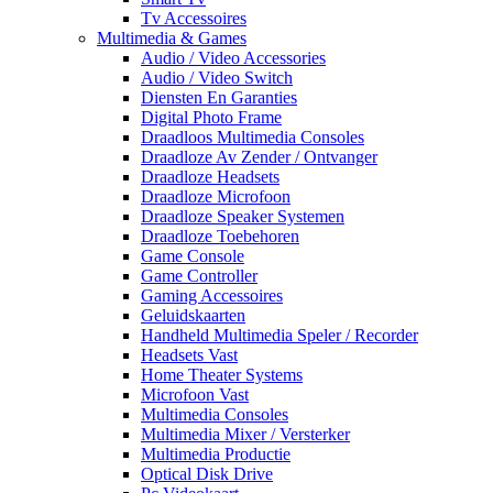
Tv Accessoires
Multimedia & Games
Audio / Video Accessories
Audio / Video Switch
Diensten En Garanties
Digital Photo Frame
Draadloos Multimedia Consoles
Draadloze Av Zender / Ontvanger
Draadloze Headsets
Draadloze Microfoon
Draadloze Speaker Systemen
Draadloze Toebehoren
Game Console
Game Controller
Gaming Accessoires
Geluidskaarten
Handheld Multimedia Speler / Recorder
Headsets Vast
Home Theater Systems
Microfoon Vast
Multimedia Consoles
Multimedia Mixer / Versterker
Multimedia Productie
Optical Disk Drive