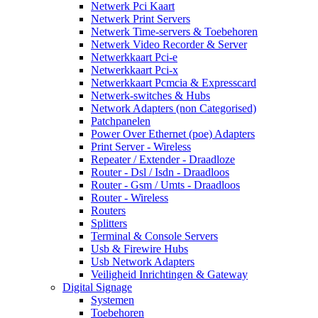
Netwerk Pci Kaart
Netwerk Print Servers
Netwerk Time-servers & Toebehoren
Netwerk Video Recorder & Server
Netwerkkaart Pci-e
Netwerkkaart Pci-x
Netwerkkaart Pcmcia & Expresscard
Netwerk-switches & Hubs
Network Adapters (non Categorised)
Patchpanelen
Power Over Ethernet (poe) Adapters
Print Server - Wireless
Repeater / Extender - Draadloze
Router - Dsl / Isdn - Draadloos
Router - Gsm / Umts - Draadloos
Router - Wireless
Routers
Splitters
Terminal & Console Servers
Usb & Firewire Hubs
Usb Network Adapters
Veiligheid Inrichtingen & Gateway
Digital Signage
Systemen
Toebehoren