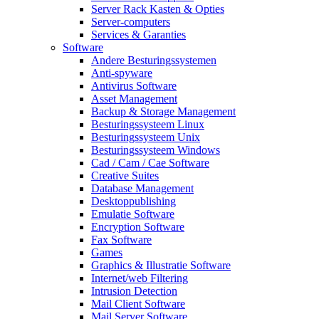
Server Rack Kasten & Opties
Server-computers
Services & Garanties
Software
Andere Besturingssystemen
Anti-spyware
Antivirus Software
Asset Management
Backup & Storage Management
Besturingssysteem Linux
Besturingssysteem Unix
Besturingssysteem Windows
Cad / Cam / Cae Software
Creative Suites
Database Management
Desktoppublishing
Emulatie Software
Encryption Software
Fax Software
Games
Graphics & Illustratie Software
Internet/web Filtering
Intrusion Detection
Mail Client Software
Mail Server Software