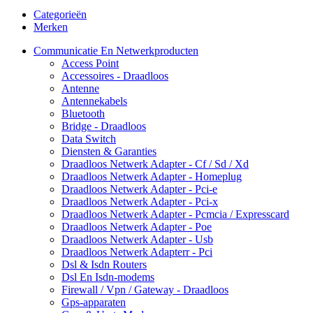
Categorieën
Merken
Communicatie En Netwerkproducten
Access Point
Accessoires - Draadloos
Antenne
Antennekabels
Bluetooth
Bridge - Draadloos
Data Switch
Diensten & Garanties
Draadloos Netwerk Adapter - Cf / Sd / Xd
Draadloos Netwerk Adapter - Homeplug
Draadloos Netwerk Adapter - Pci-e
Draadloos Netwerk Adapter - Pci-x
Draadloos Netwerk Adapter - Pcmcia / Expresscard
Draadloos Netwerk Adapter - Poe
Draadloos Netwerk Adapter - Usb
Draadloos Netwerk Adapterr - Pci
Dsl & Isdn Routers
Dsl En Isdn-modems
Firewall / Vpn / Gateway - Draadloos
Gps-apparaten