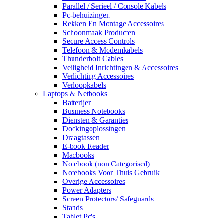
Parallel / Serieel / Console Kabels
Pc-behuizingen
Rekken En Montage Accessoires
Schoonmaak Producten
Secure Access Controls
Telefoon & Modemkabels
Thunderbolt Cables
Veiligheid Inrichtingen & Accessoires
Verlichting Accessoires
Verloopkabels
Laptops & Netbooks
Batterijen
Business Notebooks
Diensten & Garanties
Dockingoplossingen
Draagtassen
E-book Reader
Macbooks
Notebook (non Categorised)
Notebooks Voor Thuis Gebruik
Overige Accessoires
Power Adapters
Screen Protectors/ Safeguards
Stands
Tablet Pc's