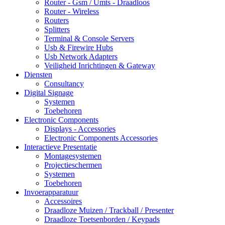
Router - Gsm / Umts - Draadloos
Router - Wireless
Routers
Splitters
Terminal & Console Servers
Usb & Firewire Hubs
Usb Network Adapters
Veiligheid Inrichtingen & Gateway
Diensten
Consultancy
Digital Signage
Systemen
Toebehoren
Electronic Components
Displays - Accessories
Electronic Components Accessories
Interactieve Presentatie
Montagesystemen
Projectieschermen
Systemen
Toebehoren
Invoerapparatuur
Accessoires
Draadloze Muizen / Trackball / Presenter
Draadloze Toetsenborden / Keypads