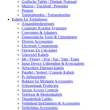
Grafische Tablet / Digitale Notepad
Muizen / Trackball / Presenter
Pennen
Toetsenborden / Toetsenborden
Kabels En Toebehoren
Afstandsbedieningen
Computer Koeling Systemen
Converters & Adapters
Diagnostische Tools & Uitrustingen
Diverse Accessoires
Electronic Components
Firewire En Usb-kabel
Glasvezel Kabels
Ide / Floppy / Scsi / Sas / Sata / Esata
Input Device Uitbreiding & Kvm-kabels
Netwerken Ethernet-kabels
Parallel / Serieel / Console Kabels
Pc-behuizingen
Rekken En Montage Accessoires
Schoonmaak Producten
Secure Access Controls
Telefoon & Modemkabels
Thunderbolt Cables
Veiligheid Inrichtingen & Accessoires
Verlichting Accessoires