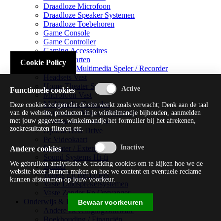
Draadloze Microfoon
Draadloze Speaker Systemen
Draadloze Toebehoren
Game Console
Game Controller
Gaming Accessoires
Geluidskaarten
Cookie Policy
Handheld Multimedia Speler / Recorder
Headsets Vast
Home Theater Systems
Functionele cookies
Microfoon Vast
Multimedia Consoles
Deze cookies zorgen dat de site werkt zoals verwacht; Denk aan de taal
Multimedia Mixer / Versterker
van de website, producten in je winkelmandje bijhouden, aanmelden
met jouw gegevens, winkelmandje het formulier bij het afrekenen,
Multimedia Productie
zoekresultaten filteren etc.
Optical Disk Drive
Pc Videokaart
Repeater / Extender
Andere cookies
Sound Systems Hi-fi
We gebruiken analytische & tracking cookies om te kijken hoe we de
Splitter
website beter kunnen maken en hoe we content en eventuele reclame
Tuners En Recorders
kunnen afstemmen op jouw voorkeur.
Vaste Luidsprekersystemen
Vaste Zender En Ontvanger
Onderwijs & Recreatie
Bewaar voorkeuren
Andere Beveiligingssoftware
Boekhouding / Financiën