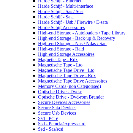
Harde Schijf - Ethernet
Harde Schijf - Multi-interface
Harde Schijf - Sas / Scsi
Harde Schijf - Sata
Harde Schijf - Usb / Firewire / E-sata
Harde Schijf Accessoires
High-end Storage - Autoloaders / Tape Library
High-end Storage - Back-up & Recovery
High-end Storage - Nas / Ndas / San
High-end Storage - Raid
High-end Storage Accessoires
Magnetic Tape - Rdx
Magnetische Tape - Lto
Magnetische Tape Drive - Lto
Magnetische Tape Drive - Rdx
Magnetische Tape Drive Accessoires
Memory Cards (non Categorised)
Optische Drive - Dvd-r
Optische Drive - Dvd-rom Brander
Secure Devices Accessories
Secure Sata Devices
Secure Usb Devices
Ssd - Pci-e
Ssd - Pcmcia/expresscard
Ssd - Sas/scsi