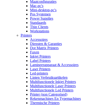
Maatconfiguraties
Mac-pc's
Mini-desktop-pc's
Pos Systemen
Power Supplies
Standaards
Thin Clients
Workstations
Printers
Accessoires
Diensten & Garanties
Dot Matrix Printers
Faxen
Inkjet Printers
Label Printers
Lamineerapparaat & Accessoires
Laser Printers
Led-printers
Linten Verbruiksartikelen
Multifunctionele Inkjet Printers
Multifunctionele Laser Printers
Multifunctionele Led Printers
Printer (non Categorised)
Rekenmachines En Typemachines
Thermische Printers