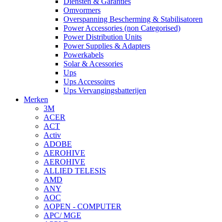
Diensten & Garanties
Omvormers
Overspanning Bescherming & Stabilisatoren
Power Accessories (non Categorised)
Power Distribution Units
Power Supplies & Adapters
Powerkabels
Solar & Acessories
Ups
Ups Accessoires
Ups Vervangingsbatterijen
Merken
3M
ACER
ACT
Activ
ADOBE
AEROHIVE
AEROHIVE
ALLIED TELESIS
AMD
ANY
AOC
AOPEN - COMPUTER
APC/ MGE