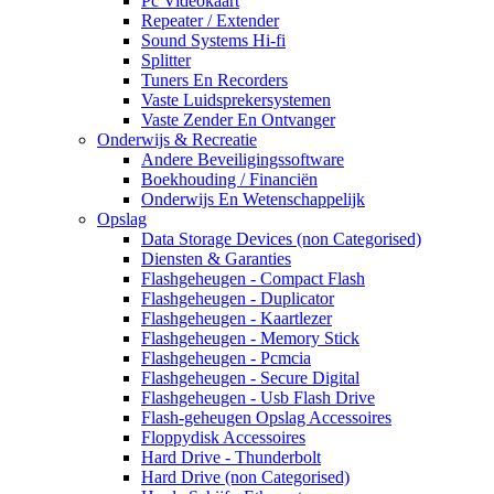
Pc Videokaart
Repeater / Extender
Sound Systems Hi-fi
Splitter
Tuners En Recorders
Vaste Luidsprekersystemen
Vaste Zender En Ontvanger
Onderwijs & Recreatie
Andere Beveiligingssoftware
Boekhouding / Financiën
Onderwijs En Wetenschappelijk
Opslag
Data Storage Devices (non Categorised)
Diensten & Garanties
Flashgeheugen - Compact Flash
Flashgeheugen - Duplicator
Flashgeheugen - Kaartlezer
Flashgeheugen - Memory Stick
Flashgeheugen - Pcmcia
Flashgeheugen - Secure Digital
Flashgeheugen - Usb Flash Drive
Flash-geheugen Opslag Accessoires
Floppydisk Accessoires
Hard Drive - Thunderbolt
Hard Drive (non Categorised)