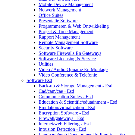
Mobile Device Management
Netwerk Management
Office Suites
Presentatie Software
Programmeren & Web Ontwikkeling
Project & Time Management
Rapport Management
Remote Management Software
Security Software
Software Firewalls En Gateways
Software Licensing & Service
Utilities
Video / Audio Opname En Montage
Video Conference & Telefonie
Software Esd
Back-up & Storage Management - Esd
Cad/cam/cae - Esd
Communication Suites - Esd
Education & Scientific/edutainment - Esd
Emulation/virtualization - Esd
Encryption Software - Esd
Firewall/gateways - Esd
Internet/web Filtering - Esd
Intrusion Detection - Esd
Language/web Development & Plug-ins - Esd