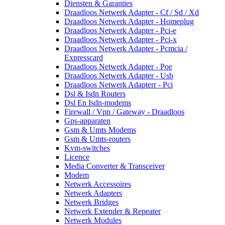
Diensten & Garanties
Draadloos Netwerk Adapter - Cf / Sd / Xd
Draadloos Netwerk Adapter - Homeplug
Draadloos Netwerk Adapter - Pci-e
Draadloos Netwerk Adapter - Pci-x
Draadloos Netwerk Adapter - Pcmcia /
Expresscard
Draadloos Netwerk Adapter - Poe
Draadloos Netwerk Adapter - Usb
Draadloos Netwerk Adapterr - Pci
Dsl & Isdn Routers
Dsl En Isdn-modems
Firewall / Vpn / Gateway - Draadloos
Gps-apparaten
Gsm & Umts Modems
Gsm & Umts-routers
Kvm-switches
Licence
Media Converter & Transceiver
Modem
Netwerk Accessoires
Netwerk Adapters
Netwerk Bridges
Netwerk Extender & Repeater
Netwerk Modules