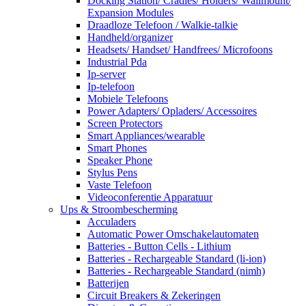
Docking Station/ Cradles/ Holders/ Wallmount/
Expansion Modules
Draadloze Telefoon / Walkie-talkie
Handheld/organizer
Headsets/ Handset/ Handfrees/ Microfoons
Industrial Pda
Ip-server
Ip-telefoon
Mobiele Telefoons
Power Adapters/ Opladers/ Accessoires
Screen Protectors
Smart Appliances/wearable
Smart Phones
Speaker Phone
Stylus Pens
Vaste Telefoon
Videoconferentie Apparatuur
Ups & Stroombescherming
Acculaders
Automatic Power Omschakelautomaten
Batteries - Button Cells - Lithium
Batteries - Rechargeable Standard (li-ion)
Batteries - Rechargeable Standard (nimh)
Batterijen
Circuit Breakers & Zekeringen