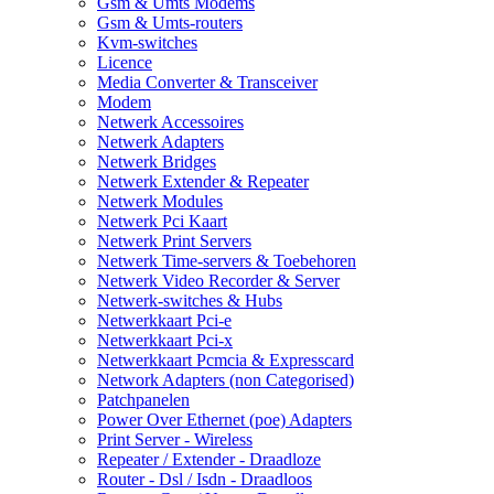
Gsm & Umts Modems
Gsm & Umts-routers
Kvm-switches
Licence
Media Converter & Transceiver
Modem
Netwerk Accessoires
Netwerk Adapters
Netwerk Bridges
Netwerk Extender & Repeater
Netwerk Modules
Netwerk Pci Kaart
Netwerk Print Servers
Netwerk Time-servers & Toebehoren
Netwerk Video Recorder & Server
Netwerk-switches & Hubs
Netwerkkaart Pci-e
Netwerkkaart Pci-x
Netwerkkaart Pcmcia & Expresscard
Network Adapters (non Categorised)
Patchpanelen
Power Over Ethernet (poe) Adapters
Print Server - Wireless
Repeater / Extender - Draadloze
Router - Dsl / Isdn - Draadloos