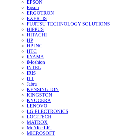
EPSON
Epson
ERGOTRON
EXERTIS
FUJITSU TECHNOLOGY SOLUTIONS
HIPPUS
HITACHI
HP
HP INC
HTC
IiYAMA
iMoshion
INTEL
IRIS
IT1
Jabra
KENSINGTON
KINGSTON
KYOCERA
LENOVO
LG ELECTRONICS
LOGITECH
MATROX
McAfee LIC
MICROSOFT