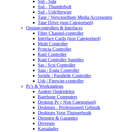
Ssd - Sata
Ssd - Thunderbolt
Ssd - Usb/firewire
Tape / Verwisselbare Media Accessoires
Tape Drive (non Categorised)
Opslagcontrollers & Interfaces
Fibre Channel-controller
Interface Cards (non Categorised)
Multi Controller
Pcmcia Controller
Raid Controller
Raid Controller Supplies
Sas / Scsi Controller
Sata / Esata Controller
Seriële / Parallelle Controller
Usb / Firewire-controller
Pc's & Workstations
Andere Onderdelen
Barebone Computers
Desktop Pc ( Non Categorised)
Desktops - Professioneel Gebruik
Desktops Voor Thuisgebruik
Diensten & Garanties
Diversen
Kassalades