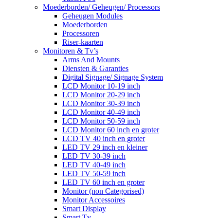
Moederborden/ Geheugen/ Processors
Geheugen Modules
Moederborden
Processoren
Riser-kaarten
Monitoren & Tv’s
Arms And Mounts
Diensten & Garanties
Digital Signage/ Signage System
LCD Monitor 10-19 inch
LCD Monitor 20-29 inch
LCD Monitor 30-39 inch
LCD Monitor 40-49 inch
LCD Monitor 50-59 inch
LCD Monitor 60 inch en groter
LCD TV 40 inch en groter
LED TV 29 inch en kleiner
LED TV 30-39 inch
LED TV 40-49 inch
LED TV 50-59 inch
LED TV 60 inch en groter
Monitor (non Categorised)
Monitor Accessoires
Smart Display
Smart Tv