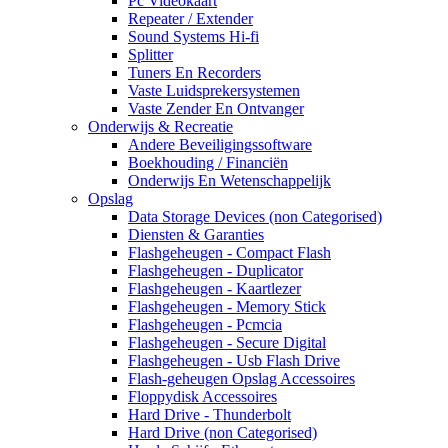
Pc Videokaart
Repeater / Extender
Sound Systems Hi-fi
Splitter
Tuners En Recorders
Vaste Luidsprekersystemen
Vaste Zender En Ontvanger
Onderwijs & Recreatie
Andere Beveiligingssoftware
Boekhouding / Financiën
Onderwijs En Wetenschappelijk
Opslag
Data Storage Devices (non Categorised)
Diensten & Garanties
Flashgeheugen - Compact Flash
Flashgeheugen - Duplicator
Flashgeheugen - Kaartlezer
Flashgeheugen - Memory Stick
Flashgeheugen - Pcmcia
Flashgeheugen - Secure Digital
Flashgeheugen - Usb Flash Drive
Flash-geheugen Opslag Accessoires
Floppydisk Accessoires
Hard Drive - Thunderbolt
Hard Drive (non Categorised)