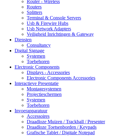
Router - Wireless
Routers
Splitters
Terminal & Console Servers
Usb & Firewire Hubs
Usb Network Adapters
Veiligheid Inrichtingen & Gateway
Diensten
Consultancy
Digital Signage
Systemen
Toebehoren
Electronic Components
Displays - Accessories
Electronic Components Accessories
Interactieve Presentatie
Montagesystemen
Projectieschermen
Systemen
Toebehoren
Invoerapparatuur
Accessoires
Draadloze Muizen / Trackball / Presenter
Draadloze Toetsenborden / Keypads
Grafische Tablet / Digitale Notepad