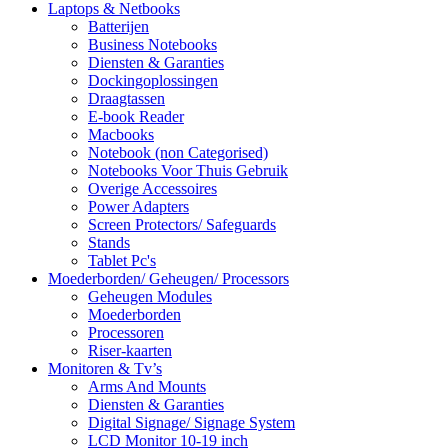
Laptops & Netbooks
Batterijen
Business Notebooks
Diensten & Garanties
Dockingoplossingen
Draagtassen
E-book Reader
Macbooks
Notebook (non Categorised)
Notebooks Voor Thuis Gebruik
Overige Accessoires
Power Adapters
Screen Protectors/ Safeguards
Stands
Tablet Pc's
Moederborden/ Geheugen/ Processors
Geheugen Modules
Moederborden
Processoren
Riser-kaarten
Monitoren & Tv’s
Arms And Mounts
Diensten & Garanties
Digital Signage/ Signage System
LCD Monitor 10-19 inch