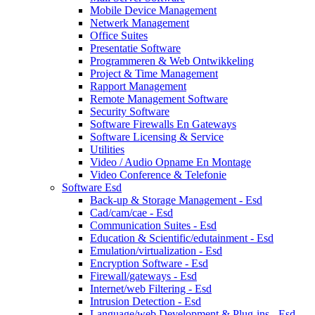
Mobile Device Management
Netwerk Management
Office Suites
Presentatie Software
Programmeren & Web Ontwikkeling
Project & Time Management
Rapport Management
Remote Management Software
Security Software
Software Firewalls En Gateways
Software Licensing & Service
Utilities
Video / Audio Opname En Montage
Video Conference & Telefonie
Software Esd
Back-up & Storage Management - Esd
Cad/cam/cae - Esd
Communication Suites - Esd
Education & Scientific/edutainment - Esd
Emulation/virtualization - Esd
Encryption Software - Esd
Firewall/gateways - Esd
Internet/web Filtering - Esd
Intrusion Detection - Esd
Language/web Development & Plug-ins - Esd