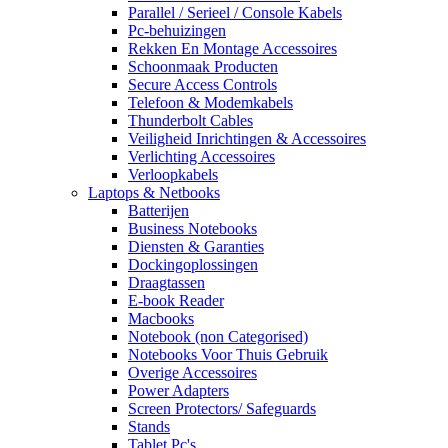
Parallel / Serieel / Console Kabels
Pc-behuizingen
Rekken En Montage Accessoires
Schoonmaak Producten
Secure Access Controls
Telefoon & Modemkabels
Thunderbolt Cables
Veiligheid Inrichtingen & Accessoires
Verlichting Accessoires
Verloopkabels
Laptops & Netbooks
Batterijen
Business Notebooks
Diensten & Garanties
Dockingoplossingen
Draagtassen
E-book Reader
Macbooks
Notebook (non Categorised)
Notebooks Voor Thuis Gebruik
Overige Accessoires
Power Adapters
Screen Protectors/ Safeguards
Stands
Tablet Pc's