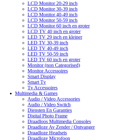
LCD Monitor 20-29 inch
LCD Monitor 30-39 inch
LCD Monitor 40-49 inch
LCD Monitor 50-59 inch
LCD Monitor 60 inch en groter
LCD TV 40 inch en groter
LED TV 29 inch en kleiner
LED TV 30-39 inch
LED TV 40-49 inch
LED TV 50-59 inch
LED TV 60 inch en groter
Monitor (non Categorised)
Monitor Accessoires
Smart Display
Smart Tv
Tv Accessoires
Multimedia & Games
Audio / Video Accessories
Audio / Video Switch
Diensten En Garanties
Digital Photo Frame
Draadloos Multimedia Consoles
Draadloze Av Zender / Ontvanger
Draadloze Headsets
Draadloze Microfoon