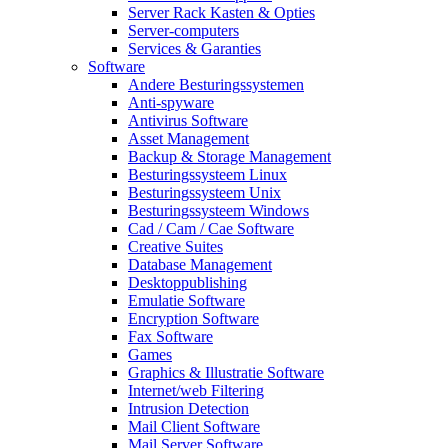
Server Rack Kasten & Opties
Server-computers
Services & Garanties
Software
Andere Besturingssystemen
Anti-spyware
Antivirus Software
Asset Management
Backup & Storage Management
Besturingssysteem Linux
Besturingssysteem Unix
Besturingssysteem Windows
Cad / Cam / Cae Software
Creative Suites
Database Management
Desktoppublishing
Emulatie Software
Encryption Software
Fax Software
Games
Graphics & Illustratie Software
Internet/web Filtering
Intrusion Detection
Mail Client Software
Mail Server Software