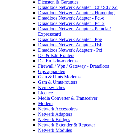
Diensten & Garanties
Draadloos Netwerk Adapter - Cf / Sd / Xd
Draadloos Netwerk Adapter - Homeplug
Draadloos Netwerk Adapter - Pci-e
Draadloos Netwerk Adapter - Pci-x
Draadloos Netwerk Adapter - Pcmcia /
Expresscard
Draadloos Netwerk Adapter - Poe
Draadloos Netwerk Adapter - Usb
Draadloos Netwerk Adapterr - Pci
Dsl & Isdn Routers
Dsl En Isdn-modems
Firewall / Vpn / Gateway - Draadloos
Gps-apparaten
Gsm & Umts Modems
Gsm & Umts-routers
Kvm-switches
Licence
Media Converter & Transceiver
Modem
Netwerk Accessoires
Netwerk Adapters
Netwerk Bridges
Netwerk Extender & Repeater
Netwerk Modules