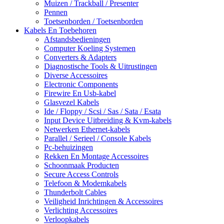
Muizen / Trackball / Presenter
Pennen
Toetsenborden / Toetsenborden
Kabels En Toebehoren
Afstandsbedieningen
Computer Koeling Systemen
Converters & Adapters
Diagnostische Tools & Uitrustingen
Diverse Accessoires
Electronic Components
Firewire En Usb-kabel
Glasvezel Kabels
Ide / Floppy / Scsi / Sas / Sata / Esata
Input Device Uitbreiding & Kvm-kabels
Netwerken Ethernet-kabels
Parallel / Serieel / Console Kabels
Pc-behuizingen
Rekken En Montage Accessoires
Schoonmaak Producten
Secure Access Controls
Telefoon & Modemkabels
Thunderbolt Cables
Veiligheid Inrichtingen & Accessoires
Verlichting Accessoires
Verloopkabels