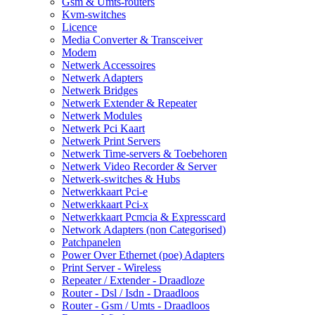
Gsm & Umts-routers
Kvm-switches
Licence
Media Converter & Transceiver
Modem
Netwerk Accessoires
Netwerk Adapters
Netwerk Bridges
Netwerk Extender & Repeater
Netwerk Modules
Netwerk Pci Kaart
Netwerk Print Servers
Netwerk Time-servers & Toebehoren
Netwerk Video Recorder & Server
Netwerk-switches & Hubs
Netwerkkaart Pci-e
Netwerkkaart Pci-x
Netwerkkaart Pcmcia & Expresscard
Network Adapters (non Categorised)
Patchpanelen
Power Over Ethernet (poe) Adapters
Print Server - Wireless
Repeater / Extender - Draadloze
Router - Dsl / Isdn - Draadloos
Router - Gsm / Umts - Draadloos