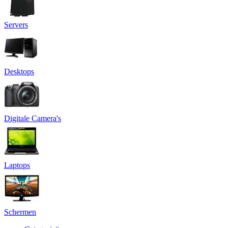
Servers
Desktops
Digitale Camera's
Laptops
Schermen