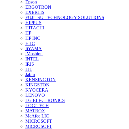
Epson
ERGOTRON
EXERTIS
FUJITSU TECHNOLOGY SOLUTIONS
HIPPUS
HITACHI
HP
HP INC
HTC
IiYAMA
iMoshion
INTEL
IRIS
IT1
Jabra
KENSINGTON
KINGSTON
KYOCERA
LENOVO
LG ELECTRONICS
LOGITECH
MATROX
McAfee LIC
MICROSOFT
MICROSOFT