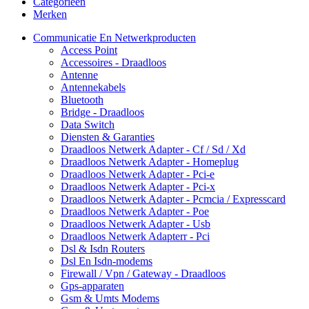
Categorieën
Merken
Communicatie En Netwerkproducten
Access Point
Accessoires - Draadloos
Antenne
Antennekabels
Bluetooth
Bridge - Draadloos
Data Switch
Diensten & Garanties
Draadloos Netwerk Adapter - Cf / Sd / Xd
Draadloos Netwerk Adapter - Homeplug
Draadloos Netwerk Adapter - Pci-e
Draadloos Netwerk Adapter - Pci-x
Draadloos Netwerk Adapter - Pcmcia / Expresscard
Draadloos Netwerk Adapter - Poe
Draadloos Netwerk Adapter - Usb
Draadloos Netwerk Adapterr - Pci
Dsl & Isdn Routers
Dsl En Isdn-modems
Firewall / Vpn / Gateway - Draadloos
Gps-apparaten
Gsm & Umts Modems