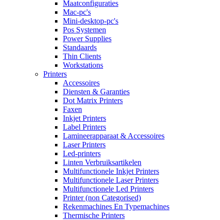
Maatconfiguraties
Mac-pc's
Mini-desktop-pc's
Pos Systemen
Power Supplies
Standaards
Thin Clients
Workstations
Printers
Accessoires
Diensten & Garanties
Dot Matrix Printers
Faxen
Inkjet Printers
Label Printers
Lamineerapparaat & Accessoires
Laser Printers
Led-printers
Linten Verbruiksartikelen
Multifunctionele Inkjet Printers
Multifunctionele Laser Printers
Multifunctionele Led Printers
Printer (non Categorised)
Rekenmachines En Typemachines
Thermische Printers