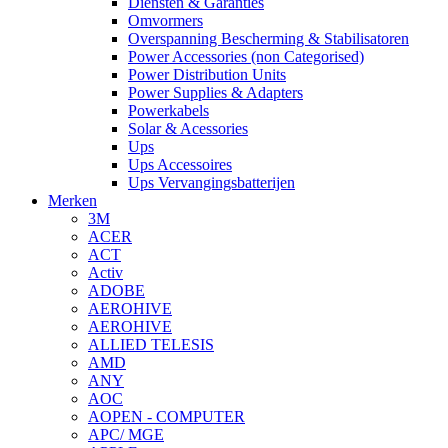
Diensten & Garanties
Omvormers
Overspanning Bescherming & Stabilisatoren
Power Accessories (non Categorised)
Power Distribution Units
Power Supplies & Adapters
Powerkabels
Solar & Acessories
Ups
Ups Accessoires
Ups Vervangingsbatterijen
Merken
3M
ACER
ACT
Activ
ADOBE
AEROHIVE
AEROHIVE
ALLIED TELESIS
AMD
ANY
AOC
AOPEN - COMPUTER
APC/ MGE