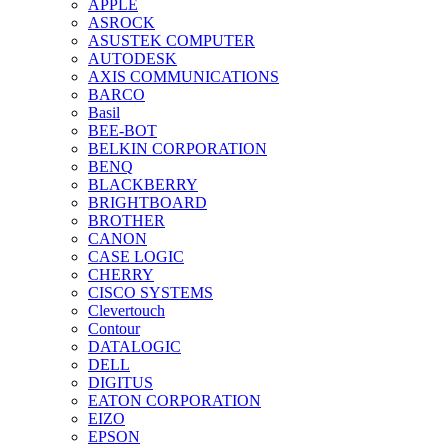
APPLE
ASROCK
ASUSTEK COMPUTER
AUTODESK
AXIS COMMUNICATIONS
BARCO
Basil
BEE-BOT
BELKIN CORPORATION
BENQ
BLACKBERRY
BRIGHTBOARD
BROTHER
CANON
CASE LOGIC
CHERRY
CISCO SYSTEMS
Clevertouch
Contour
DATALOGIC
DELL
DIGITUS
EATON CORPORATION
EIZO
EPSON