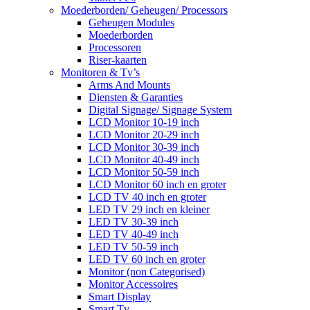
Moederborden/ Geheugen/ Processors
Geheugen Modules
Moederborden
Processoren
Riser-kaarten
Monitoren & Tv’s
Arms And Mounts
Diensten & Garanties
Digital Signage/ Signage System
LCD Monitor 10-19 inch
LCD Monitor 20-29 inch
LCD Monitor 30-39 inch
LCD Monitor 40-49 inch
LCD Monitor 50-59 inch
LCD Monitor 60 inch en groter
LCD TV 40 inch en groter
LED TV 29 inch en kleiner
LED TV 30-39 inch
LED TV 40-49 inch
LED TV 50-59 inch
LED TV 60 inch en groter
Monitor (non Categorised)
Monitor Accessoires
Smart Display
Smart Tv