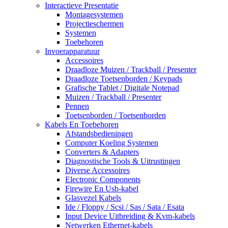
Interactieve Presentatie
Montagesystemen
Projectieschermen
Systemen
Toebehoren
Invoerapparatuur
Accessoires
Draadloze Muizen / Trackball / Presenter
Draadloze Toetsenborden / Keypads
Grafische Tablet / Digitale Notepad
Muizen / Trackball / Presenter
Pennen
Toetsenborden / Toetsenborden
Kabels En Toebehoren
Afstandsbedieningen
Computer Koeling Systemen
Converters & Adapters
Diagnostische Tools & Uitrustingen
Diverse Accessoires
Electronic Components
Firewire En Usb-kabel
Glasvezel Kabels
Ide / Floppy / Scsi / Sas / Sata / Esata
Input Device Uitbreiding & Kvm-kabels
Netwerken Ethernet-kabels