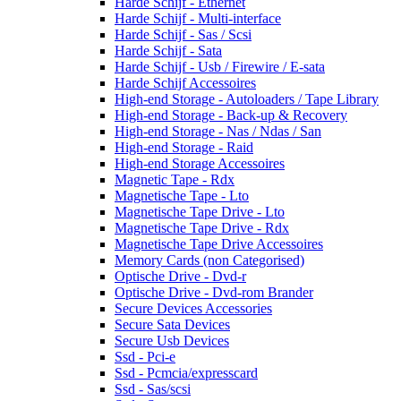
Harde Schijf - Ethernet
Harde Schijf - Multi-interface
Harde Schijf - Sas / Scsi
Harde Schijf - Sata
Harde Schijf - Usb / Firewire / E-sata
Harde Schijf Accessoires
High-end Storage - Autoloaders / Tape Library
High-end Storage - Back-up & Recovery
High-end Storage - Nas / Ndas / San
High-end Storage - Raid
High-end Storage Accessoires
Magnetic Tape - Rdx
Magnetische Tape - Lto
Magnetische Tape Drive - Lto
Magnetische Tape Drive - Rdx
Magnetische Tape Drive Accessoires
Memory Cards (non Categorised)
Optische Drive - Dvd-r
Optische Drive - Dvd-rom Brander
Secure Devices Accessories
Secure Sata Devices
Secure Usb Devices
Ssd - Pci-e
Ssd - Pcmcia/expresscard
Ssd - Sas/scsi