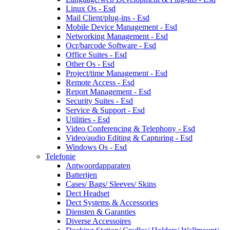
Linux Os - Esd
Mail Client/plug-ins - Esd
Mobile Device Management - Esd
Networking Management - Esd
Ocr/barcode Software - Esd
Office Suites - Esd
Other Os - Esd
Project/time Management - Esd
Remote Access - Esd
Report Management - Esd
Security Suites - Esd
Service & Support - Esd
Utilities - Esd
Video Conferencing & Telephony - Esd
Video/audio Editing & Capturing - Esd
Windows Os - Esd
Telefonie
Antwoordapparaten
Batterijen
Cases/ Bags/ Sleeves/ Skins
Dect Headset
Dect Systems & Accessories
Diensten & Garanties
Diverse Accessoires