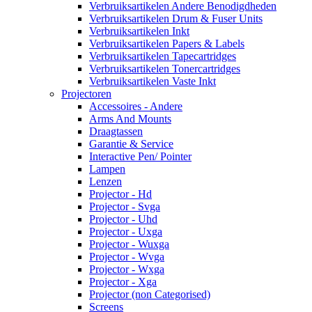
Verbruiksartikelen Andere Benodigdheden
Verbruiksartikelen Drum & Fuser Units
Verbruiksartikelen Inkt
Verbruiksartikelen Papers & Labels
Verbruiksartikelen Tapecartridges
Verbruiksartikelen Tonercartridges
Verbruiksartikelen Vaste Inkt
Projectoren
Accessoires - Andere
Arms And Mounts
Draagtassen
Garantie & Service
Interactive Pen/ Pointer
Lampen
Lenzen
Projector - Hd
Projector - Svga
Projector - Uhd
Projector - Uxga
Projector - Wuxga
Projector - Wvga
Projector - Wxga
Projector - Xga
Projector (non Categorised)
Screens