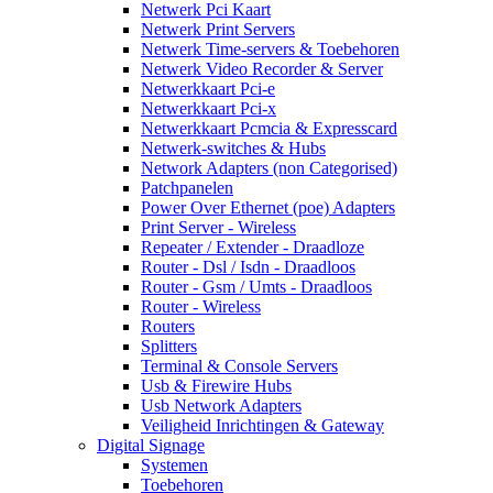
Netwerk Pci Kaart
Netwerk Print Servers
Netwerk Time-servers & Toebehoren
Netwerk Video Recorder & Server
Netwerkkaart Pci-e
Netwerkkaart Pci-x
Netwerkkaart Pcmcia & Expresscard
Netwerk-switches & Hubs
Network Adapters (non Categorised)
Patchpanelen
Power Over Ethernet (poe) Adapters
Print Server - Wireless
Repeater / Extender - Draadloze
Router - Dsl / Isdn - Draadloos
Router - Gsm / Umts - Draadloos
Router - Wireless
Routers
Splitters
Terminal & Console Servers
Usb & Firewire Hubs
Usb Network Adapters
Veiligheid Inrichtingen & Gateway
Digital Signage
Systemen
Toebehoren