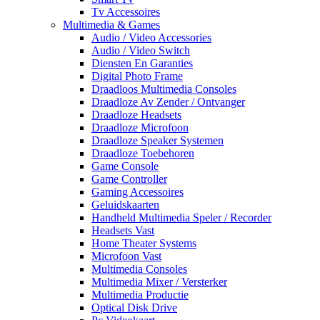
Tv Accessoires
Multimedia & Games
Audio / Video Accessories
Audio / Video Switch
Diensten En Garanties
Digital Photo Frame
Draadloos Multimedia Consoles
Draadloze Av Zender / Ontvanger
Draadloze Headsets
Draadloze Microfoon
Draadloze Speaker Systemen
Draadloze Toebehoren
Game Console
Game Controller
Gaming Accessoires
Geluidskaarten
Handheld Multimedia Speler / Recorder
Headsets Vast
Home Theater Systems
Microfoon Vast
Multimedia Consoles
Multimedia Mixer / Versterker
Multimedia Productie
Optical Disk Drive