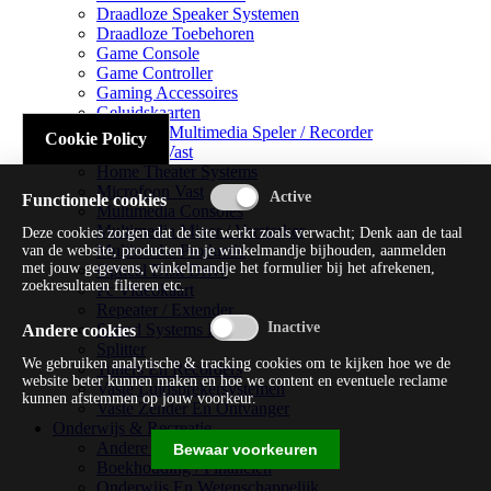
Draadloze Speaker Systemen
Draadloze Toebehoren
Game Console
Game Controller
Gaming Accessoires
Geluidskaarten
Handheld Multimedia Speler / Recorder
Cookie Policy
Headsets Vast
Home Theater Systems
Microfoon Vast
Functionele cookies
Multimedia Consoles
Multimedia Mixer / Versterker
Deze cookies zorgen dat de site werkt zoals verwacht; Denk aan de taal
Multimedia Productie
van de website, producten in je winkelmandje bijhouden, aanmelden
met jouw gegevens, winkelmandje het formulier bij het afrekenen,
Optical Disk Drive
zoekresultaten filteren etc.
Pc Videokaart
Repeater / Extender
Sound Systems Hi-fi
Andere cookies
Splitter
We gebruiken analytische & tracking cookies om te kijken hoe we de
Tuners En Recorders
website beter kunnen maken en hoe we content en eventuele reclame
Vaste Luidsprekersystemen
kunnen afstemmen op jouw voorkeur.
Vaste Zender En Ontvanger
Onderwijs & Recreatie
Andere Beveiligingssoftware
Bewaar voorkeuren
Boekhouding / Financiën
Onderwijs En Wetenschappelijk