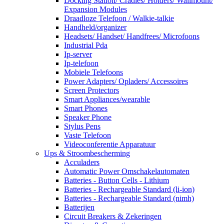
Docking Station/ Cradles/ Holders/ Wallmount/
Expansion Modules
Draadloze Telefoon / Walkie-talkie
Handheld/organizer
Headsets/ Handset/ Handfrees/ Microfoons
Industrial Pda
Ip-server
Ip-telefoon
Mobiele Telefoons
Power Adapters/ Opladers/ Accessoires
Screen Protectors
Smart Appliances/wearable
Smart Phones
Speaker Phone
Stylus Pens
Vaste Telefoon
Videoconferentie Apparatuur
Ups & Stroombescherming
Acculaders
Automatic Power Omschakelautomaten
Batteries - Button Cells - Lithium
Batteries - Rechargeable Standard (li-ion)
Batteries - Rechargeable Standard (nimh)
Batterijen
Circuit Breakers & Zekeringen