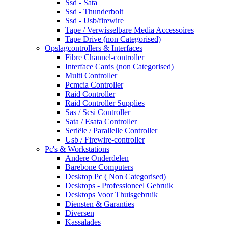
Ssd - Sata
Ssd - Thunderbolt
Ssd - Usb/firewire
Tape / Verwisselbare Media Accessoires
Tape Drive (non Categorised)
Opslagcontrollers & Interfaces
Fibre Channel-controller
Interface Cards (non Categorised)
Multi Controller
Pcmcia Controller
Raid Controller
Raid Controller Supplies
Sas / Scsi Controller
Sata / Esata Controller
Seriële / Parallelle Controller
Usb / Firewire-controller
Pc's & Workstations
Andere Onderdelen
Barebone Computers
Desktop Pc ( Non Categorised)
Desktops - Professioneel Gebruik
Desktops Voor Thuisgebruik
Diensten & Garanties
Diversen
Kassalades