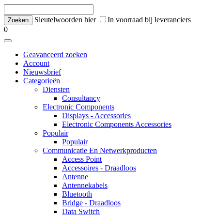
Sleutelwoorden hier
In voorraad bij leveranciers
0
Geavanceerd zoeken
Account
Nieuwsbrief
Categorieën
Diensten
Consultancy
Electronic Components
Displays - Accessories
Electronic Components Accessories
Populair
Populair
Communicatie En Netwerkproducten
Access Point
Accessoires - Draadloos
Antenne
Antennekabels
Bluetooth
Bridge - Draadloos
Data Switch