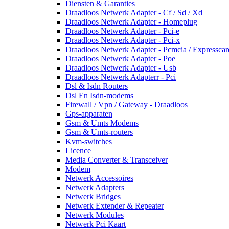
Diensten & Garanties
Draadloos Netwerk Adapter - Cf / Sd / Xd
Draadloos Netwerk Adapter - Homeplug
Draadloos Netwerk Adapter - Pci-e
Draadloos Netwerk Adapter - Pci-x
Draadloos Netwerk Adapter - Pcmcia / Expresscar
Draadloos Netwerk Adapter - Poe
Draadloos Netwerk Adapter - Usb
Draadloos Netwerk Adapterr - Pci
Dsl & Isdn Routers
Dsl En Isdn-modems
Firewall / Vpn / Gateway - Draadloos
Gps-apparaten
Gsm & Umts Modems
Gsm & Umts-routers
Kvm-switches
Licence
Media Converter & Transceiver
Modem
Netwerk Accessoires
Netwerk Adapters
Netwerk Bridges
Netwerk Extender & Repeater
Netwerk Modules
Netwerk Pci Kaart