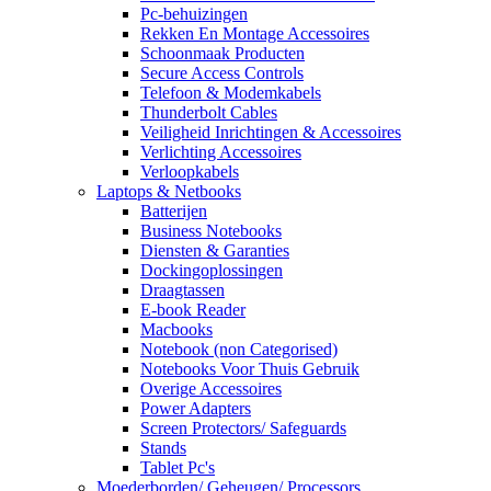
Pc-behuizingen
Rekken En Montage Accessoires
Schoonmaak Producten
Secure Access Controls
Telefoon & Modemkabels
Thunderbolt Cables
Veiligheid Inrichtingen & Accessoires
Verlichting Accessoires
Verloopkabels
Laptops & Netbooks
Batterijen
Business Notebooks
Diensten & Garanties
Dockingoplossingen
Draagtassen
E-book Reader
Macbooks
Notebook (non Categorised)
Notebooks Voor Thuis Gebruik
Overige Accessoires
Power Adapters
Screen Protectors/ Safeguards
Stands
Tablet Pc's
Moederborden/ Geheugen/ Processors