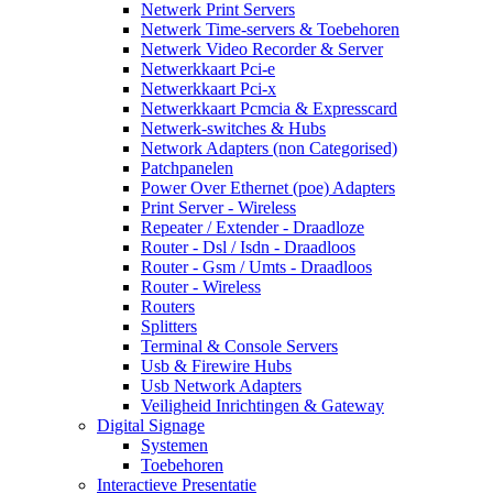
Netwerk Print Servers
Netwerk Time-servers & Toebehoren
Netwerk Video Recorder & Server
Netwerkkaart Pci-e
Netwerkkaart Pci-x
Netwerkkaart Pcmcia & Expresscard
Netwerk-switches & Hubs
Network Adapters (non Categorised)
Patchpanelen
Power Over Ethernet (poe) Adapters
Print Server - Wireless
Repeater / Extender - Draadloze
Router - Dsl / Isdn - Draadloos
Router - Gsm / Umts - Draadloos
Router - Wireless
Routers
Splitters
Terminal & Console Servers
Usb & Firewire Hubs
Usb Network Adapters
Veiligheid Inrichtingen & Gateway
Digital Signage
Systemen
Toebehoren
Interactieve Presentatie