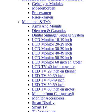
Geheugen Modules
Moederborden
Processoren
Riser-kaarten
Monitoren & Tv’s
Arms And Mounts
Diensten & Garanties
Digital Signage/ Signage System
LCD Monitor 10-19 inch
LCD Monitor 20-29 inch
LCD Monitor 30-39 inch
LCD Monitor 40-49 inch
LCD Monitor 50-59 inch
LCD Monitor 60 inch en groter
LCD TV 40 inch en groter
LED TV 29 inch en kleiner
LED TV 30-39 inch
LED TV 40-49 inch
LED TV 50-59 inch
LED TV 60 inch en groter
Monitor (non Categorised)
Monitor Accessoires
Smart Display
Smart Tv
Tv Accessoires