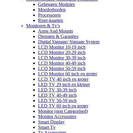
Geheugen Modules
Moederborden
Processoren
Riser-kaarten
Monitoren & Tv’s
Arms And Mounts
Diensten & Garanties
Digital Signage/ Signage System
LCD Monitor 10-19 inch
LCD Monitor 20-29 inch
LCD Monitor 30-39 inch
LCD Monitor 40-49 inch
LCD Monitor 50-59 inch
LCD Monitor 60 inch en groter
LCD TV 40 inch en groter
LED TV 29 inch en kleiner
LED TV 30-39 inch
LED TV 40-49 inch
LED TV 50-59 inch
LED TV 60 inch en groter
Monitor (non Categorised)
Monitor Accessoires
Smart Display
Smart Tv
Tv Accessoires