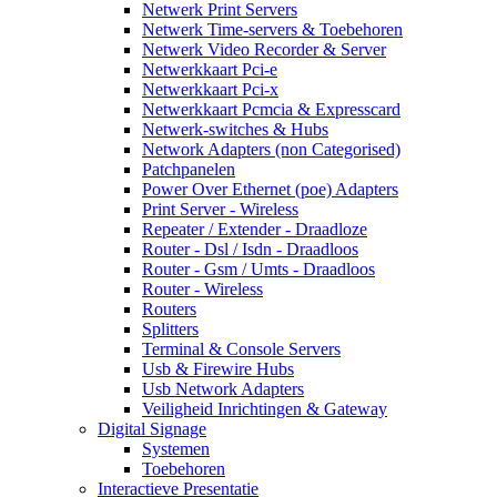
Netwerk Print Servers
Netwerk Time-servers & Toebehoren
Netwerk Video Recorder & Server
Netwerkkaart Pci-e
Netwerkkaart Pci-x
Netwerkkaart Pcmcia & Expresscard
Netwerk-switches & Hubs
Network Adapters (non Categorised)
Patchpanelen
Power Over Ethernet (poe) Adapters
Print Server - Wireless
Repeater / Extender - Draadloze
Router - Dsl / Isdn - Draadloos
Router - Gsm / Umts - Draadloos
Router - Wireless
Routers
Splitters
Terminal & Console Servers
Usb & Firewire Hubs
Usb Network Adapters
Veiligheid Inrichtingen & Gateway
Digital Signage
Systemen
Toebehoren
Interactieve Presentatie