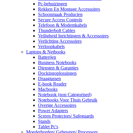
Pc-behuizingen
Rekken En Montage Accessoires
Schoonmaak Producten
Secure Access Controls
Telefoon & Modemkabels
Thunderbolt Cables
Veiligheid Inrichtingen & Accessoires
Verlichting Accessoires
Verloopkabels
Laptops & Netbooks
Batterijen
Business Notebooks
Diensten & Garanties
Dockingoplossingen
Draagtassen
E-book Reader
Macbooks
Notebook (non Categorised)
Notebooks Voor Thuis Gebruik
Overige Accessoires
Power Adapters
Screen Protectors/ Safeguards
Stands
Tablet Pc's
Moederborden/ Geheugen/ Processors