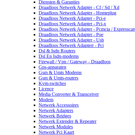
Diensten & Garanties
Draadloos Netwerk Adapter - Cf / Sd / Xd
Draadloos Netwerk Adapter - Homeplug
Draadloos Netwerk Adapter - Pci-e
Draadloos Netwerk Adapter - Pci-x
Draadloos Netwerk Adapter - Pcmcia / Expresscar
Draadloos Netwerk Adapter - Poe
Draadloos Netwerk Adapter - Usb
Draadloos Netwerk Adapterr - Pci
Dsl & Isdn Routers
Dsl En Isdn-modems
Firewall / Vpn / Gateway - Draadloos
Gps-apparaten
Gsm & Umts Modems
Gsm & Umts-routers
Kvm-switches
Licence
Media Converter & Transceiver
Modem
Netwerk Accessoires
Netwerk Adapters
Netwerk Bridges
Netwerk Extender & Repeater
Netwerk Modules
Netwerk Pci Kaart