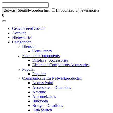
Sleutelwoorden hier
In voorraad bij leveranciers
0
Geavanceerd zoeken
Account
Nieuwsbrief
Categorieën
Diensten
Consultancy
Electronic Components
Displays - Accessories
Electronic Components Accessories
Populair
Populair
Communicatie En Netwerkproducten
Access Point
Accessoires - Draadloos
Antenne
Antennekabels
Bluetooth
Bridge - Draadloos
Data Switch