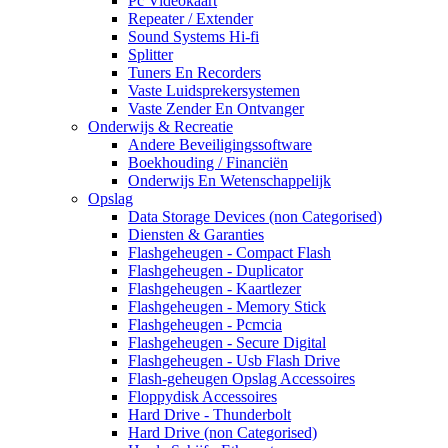
Pc Videokaart
Repeater / Extender
Sound Systems Hi-fi
Splitter
Tuners En Recorders
Vaste Luidsprekersystemen
Vaste Zender En Ontvanger
Onderwijs & Recreatie
Andere Beveiligingssoftware
Boekhouding / Financiën
Onderwijs En Wetenschappelijk
Opslag
Data Storage Devices (non Categorised)
Diensten & Garanties
Flashgeheugen - Compact Flash
Flashgeheugen - Duplicator
Flashgeheugen - Kaartlezer
Flashgeheugen - Memory Stick
Flashgeheugen - Pcmcia
Flashgeheugen - Secure Digital
Flashgeheugen - Usb Flash Drive
Flash-geheugen Opslag Accessoires
Floppydisk Accessoires
Hard Drive - Thunderbolt
Hard Drive (non Categorised)