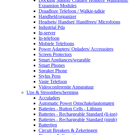
Docking Station/ Cradles/ Holders/ Wallmount/
Expansion Modules
Draadloze Telefoon / Walkie-talkie
Handheld/organizer
Headsets/ Handset/ Handfrees/ Microfoons
Industrial Pda
Ip-server
Ip-telefoon
Mobiele Telefoons
Power Adapters/ Opladers/ Accessoires
Screen Protectors
Smart Appliances/wearable
Smart Phones
Speaker Phone
Stylus Pens
Vaste Telefoon
Videoconferentie Apparatuur
Ups & Stroombescherming
Acculaders
Automatic Power Omschakelautomaten
Batteries - Button Cells - Lithium
Batteries - Rechargeable Standard (li-ion)
Batteries - Rechargeable Standard (nimh)
Batterijen
Circuit Breakers & Zekeringen