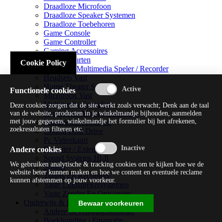
Draadloze Microfoon
Draadloze Speaker Systemen
Draadloze Toebehoren
Game Console
Game Controller
Gaming Accessoires
Geluidskaarten
Cookie Policy
Handheld Multimedia Speler / Recorder
Headsets Vast
Home Theater Systems
Functionele cookies
Microfoon Vast
Multimedia Consoles
Deze cookies zorgen dat de site werkt zoals verwacht; Denk aan de taal
Multimedia Mixer / Versterker
van de website, producten in je winkelmandje bijhouden, aanmelden
met jouw gegevens, winkelmandje het formulier bij het afrekenen,
Multimedia Productie
zoekresultaten filteren etc.
Optical Disk Drive
Pc Videokaart
Repeater / Extender
Andere cookies
Sound Systems Hi-fi
We gebruiken analytische & tracking cookies om te kijken hoe we de
Splitter
website beter kunnen maken en hoe we content en eventuele reclame
Tuners En Recorders
kunnen afstemmen op jouw voorkeur.
Vaste Luidsprekersystemen
Vaste Zender En Ontvanger
Onderwijs & Recreatie
Bewaar voorkeuren
Andere Beveiligingssoftware
Boekhouding / Financiën