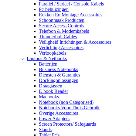
Parallel / Serieel / Console Kabels
Pc-behuizingen
Rekken En Montage Accessoires
Schoonmaak Producten
Secure Access Controls
Telefoon & Modemkabels
Thunderbolt Cables
Veiligheid Inrichtingen & Accessoires
Verlichting Accessoires
Verloopkabels
Laptops & Netbooks
Batterijen
Business Notebooks
Diensten & Garanties
Dockingoplossingen
Draagtassen
E-book Reader
Macbooks
Notebook (non Categorised)
Notebooks Voor Thuis Gebruik
Overige Accessoires
Power Adapters
Screen Protectors/ Safeguards
Stands
Tablet Pc's