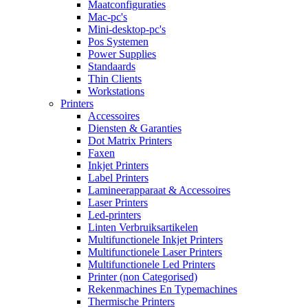
Maatconfiguraties
Mac-pc's
Mini-desktop-pc's
Pos Systemen
Power Supplies
Standaards
Thin Clients
Workstations
Printers
Accessoires
Diensten & Garanties
Dot Matrix Printers
Faxen
Inkjet Printers
Label Printers
Lamineerapparaat & Accessoires
Laser Printers
Led-printers
Linten Verbruiksartikelen
Multifunctionele Inkjet Printers
Multifunctionele Laser Printers
Multifunctionele Led Printers
Printer (non Categorised)
Rekenmachines En Typemachines
Thermische Printers