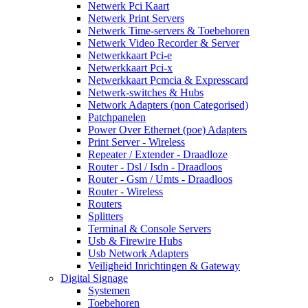
Netwerk Pci Kaart
Netwerk Print Servers
Netwerk Time-servers & Toebehoren
Netwerk Video Recorder & Server
Netwerkkaart Pci-e
Netwerkkaart Pci-x
Netwerkkaart Pcmcia & Expresscard
Netwerk-switches & Hubs
Network Adapters (non Categorised)
Patchpanelen
Power Over Ethernet (poe) Adapters
Print Server - Wireless
Repeater / Extender - Draadloze
Router - Dsl / Isdn - Draadloos
Router - Gsm / Umts - Draadloos
Router - Wireless
Routers
Splitters
Terminal & Console Servers
Usb & Firewire Hubs
Usb Network Adapters
Veiligheid Inrichtingen & Gateway
Digital Signage
Systemen
Toebehoren