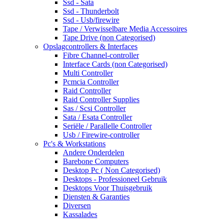
Ssd - Sata
Ssd - Thunderbolt
Ssd - Usb/firewire
Tape / Verwisselbare Media Accessoires
Tape Drive (non Categorised)
Opslagcontrollers & Interfaces
Fibre Channel-controller
Interface Cards (non Categorised)
Multi Controller
Pcmcia Controller
Raid Controller
Raid Controller Supplies
Sas / Scsi Controller
Sata / Esata Controller
Seriële / Parallelle Controller
Usb / Firewire-controller
Pc's & Workstations
Andere Onderdelen
Barebone Computers
Desktop Pc ( Non Categorised)
Desktops - Professioneel Gebruik
Desktops Voor Thuisgebruik
Diensten & Garanties
Diversen
Kassalades