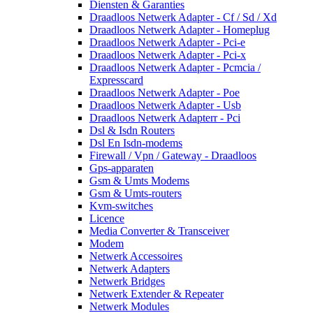
Diensten & Garanties
Draadloos Netwerk Adapter - Cf / Sd / Xd
Draadloos Netwerk Adapter - Homeplug
Draadloos Netwerk Adapter - Pci-e
Draadloos Netwerk Adapter - Pci-x
Draadloos Netwerk Adapter - Pcmcia /
Expresscard
Draadloos Netwerk Adapter - Poe
Draadloos Netwerk Adapter - Usb
Draadloos Netwerk Adapterr - Pci
Dsl & Isdn Routers
Dsl En Isdn-modems
Firewall / Vpn / Gateway - Draadloos
Gps-apparaten
Gsm & Umts Modems
Gsm & Umts-routers
Kvm-switches
Licence
Media Converter & Transceiver
Modem
Netwerk Accessoires
Netwerk Adapters
Netwerk Bridges
Netwerk Extender & Repeater
Netwerk Modules