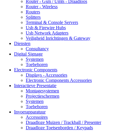
Router - Gsm / Umts - Draadloos
Router - Wireless
Routers
Splitters
Terminal & Console Servers
Usb & Firewire Hubs
Usb Network Adapters
Veiligheid Inrichtingen & Gateway
Diensten
Consultancy
Digital Signage
Systemen
Toebehoren
Electronic Components
Displays - Accessories
Electronic Components Accessories
Interactieve Presentatie
Montagesystemen
Projectieschermen
Systemen
Toebehoren
Invoerapparatuur
Accessoires
Draadloze Muizen / Trackball / Presenter
Draadloze Toetsenborden / Keypads