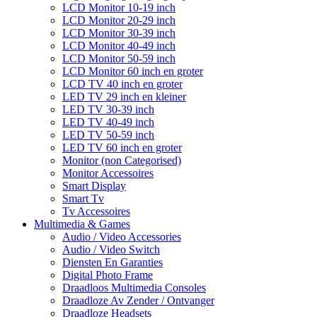
LCD Monitor 10-19 inch
LCD Monitor 20-29 inch
LCD Monitor 30-39 inch
LCD Monitor 40-49 inch
LCD Monitor 50-59 inch
LCD Monitor 60 inch en groter
LCD TV 40 inch en groter
LED TV 29 inch en kleiner
LED TV 30-39 inch
LED TV 40-49 inch
LED TV 50-59 inch
LED TV 60 inch en groter
Monitor (non Categorised)
Monitor Accessoires
Smart Display
Smart Tv
Tv Accessoires
Multimedia & Games
Audio / Video Accessories
Audio / Video Switch
Diensten En Garanties
Digital Photo Frame
Draadloos Multimedia Consoles
Draadloze Av Zender / Ontvanger
Draadloze Headsets