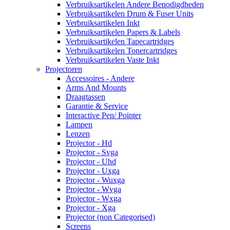
Verbruiksartikelen Andere Benodigdheden
Verbruiksartikelen Drum & Fuser Units
Verbruiksartikelen Inkt
Verbruiksartikelen Papers & Labels
Verbruiksartikelen Tapecartridges
Verbruiksartikelen Tonercartridges
Verbruiksartikelen Vaste Inkt
Projectoren
Accessoires - Andere
Arms And Mounts
Draagtassen
Garantie & Service
Interactive Pen/ Pointer
Lampen
Lenzen
Projector - Hd
Projector - Svga
Projector - Uhd
Projector - Uxga
Projector - Wuxga
Projector - Wvga
Projector - Wxga
Projector - Xga
Projector (non Categorised)
Screens