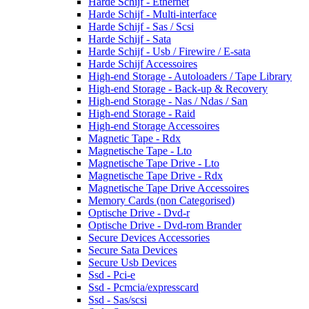
Harde Schijf - Ethernet
Harde Schijf - Multi-interface
Harde Schijf - Sas / Scsi
Harde Schijf - Sata
Harde Schijf - Usb / Firewire / E-sata
Harde Schijf Accessoires
High-end Storage - Autoloaders / Tape Library
High-end Storage - Back-up & Recovery
High-end Storage - Nas / Ndas / San
High-end Storage - Raid
High-end Storage Accessoires
Magnetic Tape - Rdx
Magnetische Tape - Lto
Magnetische Tape Drive - Lto
Magnetische Tape Drive - Rdx
Magnetische Tape Drive Accessoires
Memory Cards (non Categorised)
Optische Drive - Dvd-r
Optische Drive - Dvd-rom Brander
Secure Devices Accessories
Secure Sata Devices
Secure Usb Devices
Ssd - Pci-e
Ssd - Pcmcia/expresscard
Ssd - Sas/scsi