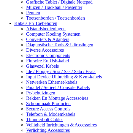
Grafische Tablet / Digitale Notepad
Muizen / Trackball / Presenter
Pennen
Toetsenborden / Toetsenborden
Kabels En Toebehoren
Afstandsbedieningen
Computer Koeling Systemen
Converters & Adapters
Diagnostische Tools & Uitrustingen
Diverse Accessoires
Electronic Components
Firewire En Usb-kabel
Glasvezel Kabels
Ide / Floppy / Scsi / Sas / Sata / Esata
Input Device Uitbreiding & Kvm-kabels
Netwerken Ethernet-kabels
Parallel / Serieel / Console Kabels
Pc-behuizingen
Rekken En Montage Accessoires
Schoonmaak Producten
Secure Access Controls
Telefoon & Modemkabels
Thunderbolt Cables
Veiligheid Inrichtingen & Accessoires
Verlichting Accessoires