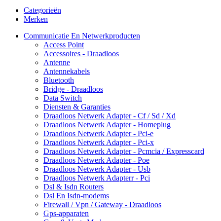
Categorieën
Merken
Communicatie En Netwerkproducten
Access Point
Accessoires - Draadloos
Antenne
Antennekabels
Bluetooth
Bridge - Draadloos
Data Switch
Diensten & Garanties
Draadloos Netwerk Adapter - Cf / Sd / Xd
Draadloos Netwerk Adapter - Homeplug
Draadloos Netwerk Adapter - Pci-e
Draadloos Netwerk Adapter - Pci-x
Draadloos Netwerk Adapter - Pcmcia / Expresscard
Draadloos Netwerk Adapter - Poe
Draadloos Netwerk Adapter - Usb
Draadloos Netwerk Adapterr - Pci
Dsl & Isdn Routers
Dsl En Isdn-modems
Firewall / Vpn / Gateway - Draadloos
Gps-apparaten