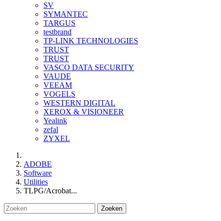
SV
SYMANTEC
TARGUS
testbrand
TP-LINK TECHNOLOGIES
TRUST
TRUST
VASCO DATA SECURITY
VAUDE
VEEAM
VOGELS
WESTERN DIGITAL
XEROX & VISIONEER
Yealink
zefal
ZYXEL
ADOBE
Software
Utilities
TLPG/Acrobat...
Zoeken