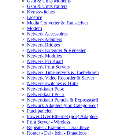
Gsm & Umts Modems
Gsm & Umts-routers
Kvm-switches
Licence
Media Converter & Transceiver
Modem
Netwerk Accessoires
Netwerk Adapters
Netwerk Bridges
Netwerk Extender & Repeater
Netwerk Modules
Netwerk Pci Kaart
Netwerk Print Servers
Netwerk Time-servers & Toebehoren
Netwerk Video Recorder & Server
Netwerk-switches & Hubs
Netwerkkaart Pci-e
Netwerkkaart Pci-x
Netwerkkaart Pcmcia & Expresscard
Network Adapters (non Categorised)
Patchpanelen
Power Over Ethernet (poe) Adapters
Print Server - Wireless
Repeater / Extender - Draadloze
Router - Dsl / Isdn - Draadloos