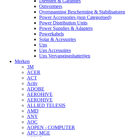
Diensten & Garanties
Omvormers
Overspanning Bescherming & Stabilisatoren
Power Accessories (non Categorised)
Power Distribution Units
Power Supplies & Adapters
Powerkabels
Solar & Acessories
Ups
Ups Accessoires
Ups Vervangingsbatterijen
Merken
3M
ACER
ACT
Activ
ADOBE
AEROHIVE
AEROHIVE
ALLIED TELESIS
AMD
ANY
AOC
AOPEN - COMPUTER
APC/ MGE