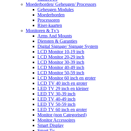
Moederborden/ Geheugen/ Processors
Geheugen Modules
Moederborden
Processoren
Riser-kaarten
Monitoren & Tv’s
Arms And Mounts
Diensten & Garanties
Digital Signage/ Signage System
LCD Monitor 10-19 inch
LCD Monitor 20-29 inch
LCD Monitor 30-39 inch
LCD Monitor 40-49 inch
LCD Monitor 50-59 inch
LCD Monitor 60 inch en groter
LCD TV 40 inch en groter
LED TV 29 inch en kleiner
LED TV 30-39 inch
LED TV 40-49 inch
LED TV 50-59 inch
LED TV 60 inch en groter
Monitor (non Categorised)
Monitor Accessoires
Smart Display
Smart Tv