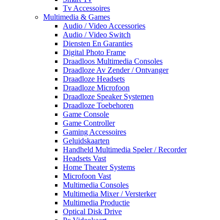
Tv Accessoires
Multimedia & Games
Audio / Video Accessories
Audio / Video Switch
Diensten En Garanties
Digital Photo Frame
Draadloos Multimedia Consoles
Draadloze Av Zender / Ontvanger
Draadloze Headsets
Draadloze Microfoon
Draadloze Speaker Systemen
Draadloze Toebehoren
Game Console
Game Controller
Gaming Accessoires
Geluidskaarten
Handheld Multimedia Speler / Recorder
Headsets Vast
Home Theater Systems
Microfoon Vast
Multimedia Consoles
Multimedia Mixer / Versterker
Multimedia Productie
Optical Disk Drive