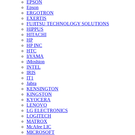
EPSON
Epson
ERGOTRON
EXERTIS
FUJITSU TECHNOLOGY SOLUTIONS
HIPPUS
HITACHI
HP
HP INC
HTC
IiYAMA
iMoshion
INTEL
IRIS
IT1
Jabra
KENSINGTON
KINGSTON
KYOCERA
LENOVO
LG ELECTRONICS
LOGITECH
MATROX
McAfee LIC
MICROSOFT