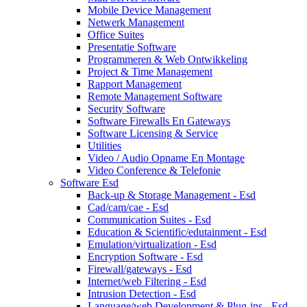
Mobile Device Management
Netwerk Management
Office Suites
Presentatie Software
Programmeren & Web Ontwikkeling
Project & Time Management
Rapport Management
Remote Management Software
Security Software
Software Firewalls En Gateways
Software Licensing & Service
Utilities
Video / Audio Opname En Montage
Video Conference & Telefonie
Software Esd
Back-up & Storage Management - Esd
Cad/cam/cae - Esd
Communication Suites - Esd
Education & Scientific/edutainment - Esd
Emulation/virtualization - Esd
Encryption Software - Esd
Firewall/gateways - Esd
Internet/web Filtering - Esd
Intrusion Detection - Esd
Language/web Development & Plug-ins - Esd