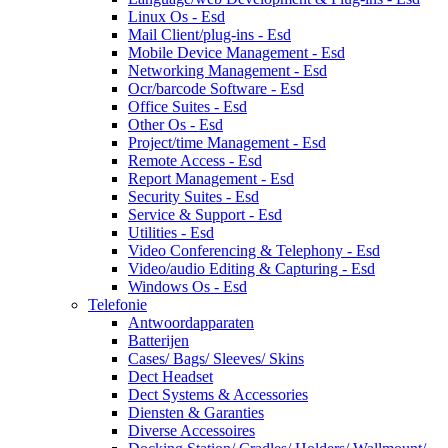
Linux Os - Esd
Mail Client/plug-ins - Esd
Mobile Device Management - Esd
Networking Management - Esd
Ocr/barcode Software - Esd
Office Suites - Esd
Other Os - Esd
Project/time Management - Esd
Remote Access - Esd
Report Management - Esd
Security Suites - Esd
Service & Support - Esd
Utilities - Esd
Video Conferencing & Telephony - Esd
Video/audio Editing & Capturing - Esd
Windows Os - Esd
Telefonie
Antwoordapparaten
Batterijen
Cases/ Bags/ Sleeves/ Skins
Dect Headset
Dect Systems & Accessories
Diensten & Garanties
Diverse Accessoires