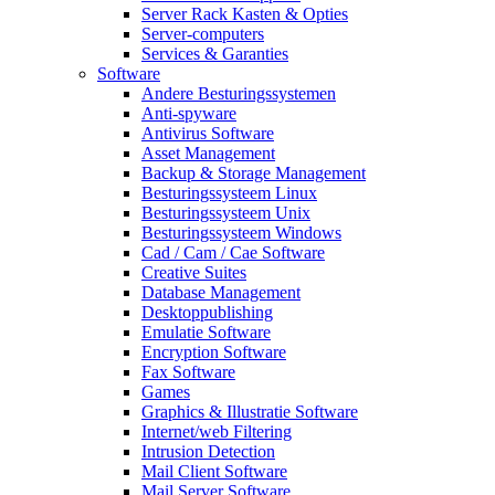
Server Rack Kasten & Opties
Server-computers
Services & Garanties
Software
Andere Besturingssystemen
Anti-spyware
Antivirus Software
Asset Management
Backup & Storage Management
Besturingssysteem Linux
Besturingssysteem Unix
Besturingssysteem Windows
Cad / Cam / Cae Software
Creative Suites
Database Management
Desktoppublishing
Emulatie Software
Encryption Software
Fax Software
Games
Graphics & Illustratie Software
Internet/web Filtering
Intrusion Detection
Mail Client Software
Mail Server Software