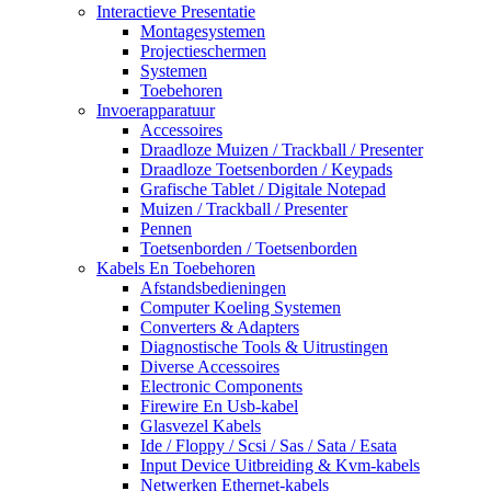
Interactieve Presentatie
Montagesystemen
Projectieschermen
Systemen
Toebehoren
Invoerapparatuur
Accessoires
Draadloze Muizen / Trackball / Presenter
Draadloze Toetsenborden / Keypads
Grafische Tablet / Digitale Notepad
Muizen / Trackball / Presenter
Pennen
Toetsenborden / Toetsenborden
Kabels En Toebehoren
Afstandsbedieningen
Computer Koeling Systemen
Converters & Adapters
Diagnostische Tools & Uitrustingen
Diverse Accessoires
Electronic Components
Firewire En Usb-kabel
Glasvezel Kabels
Ide / Floppy / Scsi / Sas / Sata / Esata
Input Device Uitbreiding & Kvm-kabels
Netwerken Ethernet-kabels