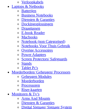
Verloopkabels
Laptops & Netbooks
Batterijen
Business Notebooks
Diensten & Garanties
Dockingoplossingen
Draagtassen
E-book Reader
Macbooks
Notebook (non Categorised)
Notebooks Voor Thuis Gebruik
Overige Accessoires
Power Adapters
Screen Protectors/ Safeguards
Stands
Tablet Pc's
Moederborden/ Geheugen/ Processors
Geheugen Modules
Moederborden
Processoren
Riser-kaarten
Monitoren & Tv’s
Arms And Mounts
Diensten & Garanties
Digital Signage/ Signage System