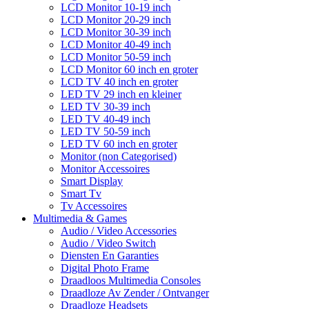
LCD Monitor 10-19 inch
LCD Monitor 20-29 inch
LCD Monitor 30-39 inch
LCD Monitor 40-49 inch
LCD Monitor 50-59 inch
LCD Monitor 60 inch en groter
LCD TV 40 inch en groter
LED TV 29 inch en kleiner
LED TV 30-39 inch
LED TV 40-49 inch
LED TV 50-59 inch
LED TV 60 inch en groter
Monitor (non Categorised)
Monitor Accessoires
Smart Display
Smart Tv
Tv Accessoires
Multimedia & Games
Audio / Video Accessories
Audio / Video Switch
Diensten En Garanties
Digital Photo Frame
Draadloos Multimedia Consoles
Draadloze Av Zender / Ontvanger
Draadloze Headsets