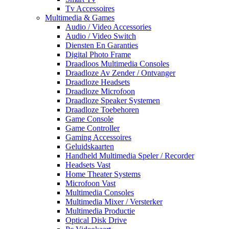
Tv Accessoires
Multimedia & Games
Audio / Video Accessories
Audio / Video Switch
Diensten En Garanties
Digital Photo Frame
Draadloos Multimedia Consoles
Draadloze Av Zender / Ontvanger
Draadloze Headsets
Draadloze Microfoon
Draadloze Speaker Systemen
Draadloze Toebehoren
Game Console
Game Controller
Gaming Accessoires
Geluidskaarten
Handheld Multimedia Speler / Recorder
Headsets Vast
Home Theater Systems
Microfoon Vast
Multimedia Consoles
Multimedia Mixer / Versterker
Multimedia Productie
Optical Disk Drive