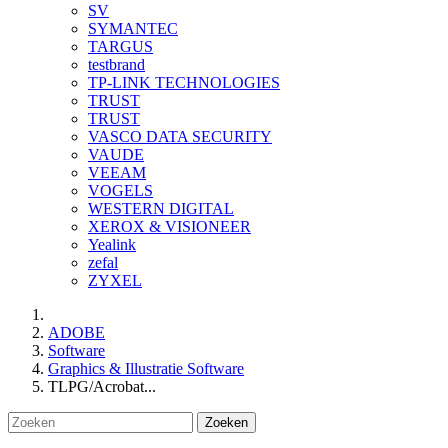
SV
SYMANTEC
TARGUS
testbrand
TP-LINK TECHNOLOGIES
TRUST
TRUST
VASCO DATA SECURITY
VAUDE
VEEAM
VOGELS
WESTERN DIGITAL
XEROX & VISIONEER
Yealink
zefal
ZYXEL
ADOBE
Software
Graphics & Illustratie Software
TLPG/Acrobat...
Zoeken