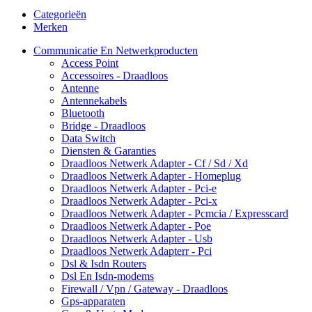
Categorieën
Merken
Communicatie En Netwerkproducten
Access Point
Accessoires - Draadloos
Antenne
Antennekabels
Bluetooth
Bridge - Draadloos
Data Switch
Diensten & Garanties
Draadloos Netwerk Adapter - Cf / Sd / Xd
Draadloos Netwerk Adapter - Homeplug
Draadloos Netwerk Adapter - Pci-e
Draadloos Netwerk Adapter - Pci-x
Draadloos Netwerk Adapter - Pcmcia / Expresscard
Draadloos Netwerk Adapter - Poe
Draadloos Netwerk Adapter - Usb
Draadloos Netwerk Adapterr - Pci
Dsl & Isdn Routers
Dsl En Isdn-modems
Firewall / Vpn / Gateway - Draadloos
Gps-apparaten