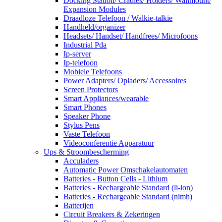
Docking Station/ Cradles/ Holders/ Wallmount/
Expansion Modules
Draadloze Telefoon / Walkie-talkie
Handheld/organizer
Headsets/ Handset/ Handfrees/ Microfoons
Industrial Pda
Ip-server
Ip-telefoon
Mobiele Telefoons
Power Adapters/ Opladers/ Accessoires
Screen Protectors
Smart Appliances/wearable
Smart Phones
Speaker Phone
Stylus Pens
Vaste Telefoon
Videoconferentie Apparatuur
Ups & Stroombescherming
Acculaders
Automatic Power Omschakelautomaten
Batteries - Button Cells - Lithium
Batteries - Rechargeable Standard (li-ion)
Batteries - Rechargeable Standard (nimh)
Batterijen
Circuit Breakers & Zekeringen