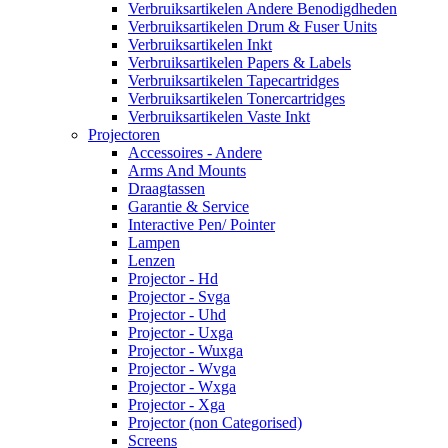
Verbruiksartikelen Andere Benodigdheden
Verbruiksartikelen Drum & Fuser Units
Verbruiksartikelen Inkt
Verbruiksartikelen Papers & Labels
Verbruiksartikelen Tapecartridges
Verbruiksartikelen Tonercartridges
Verbruiksartikelen Vaste Inkt
Projectoren
Accessoires - Andere
Arms And Mounts
Draagtassen
Garantie & Service
Interactive Pen/ Pointer
Lampen
Lenzen
Projector - Hd
Projector - Svga
Projector - Uhd
Projector - Uxga
Projector - Wuxga
Projector - Wvga
Projector - Wxga
Projector - Xga
Projector (non Categorised)
Screens