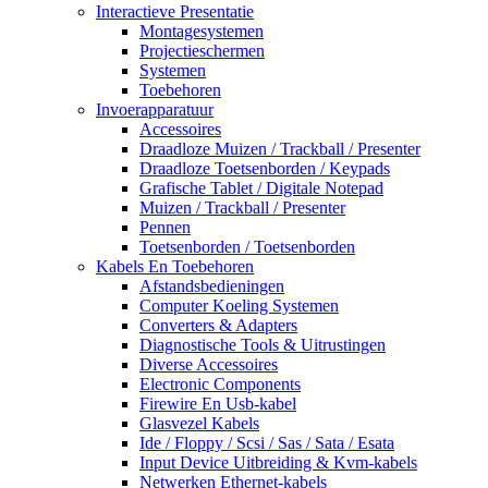
Interactieve Presentatie
Montagesystemen
Projectieschermen
Systemen
Toebehoren
Invoerapparatuur
Accessoires
Draadloze Muizen / Trackball / Presenter
Draadloze Toetsenborden / Keypads
Grafische Tablet / Digitale Notepad
Muizen / Trackball / Presenter
Pennen
Toetsenborden / Toetsenborden
Kabels En Toebehoren
Afstandsbedieningen
Computer Koeling Systemen
Converters & Adapters
Diagnostische Tools & Uitrustingen
Diverse Accessoires
Electronic Components
Firewire En Usb-kabel
Glasvezel Kabels
Ide / Floppy / Scsi / Sas / Sata / Esata
Input Device Uitbreiding & Kvm-kabels
Netwerken Ethernet-kabels