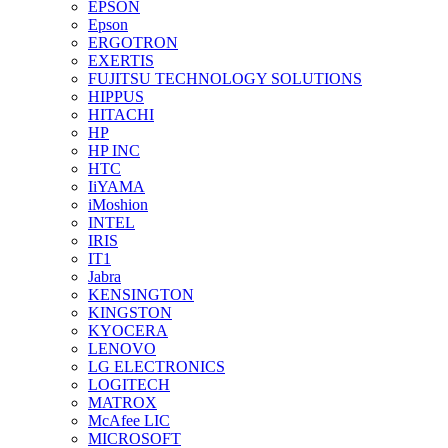
EPSON
Epson
ERGOTRON
EXERTIS
FUJITSU TECHNOLOGY SOLUTIONS
HIPPUS
HITACHI
HP
HP INC
HTC
IiYAMA
iMoshion
INTEL
IRIS
IT1
Jabra
KENSINGTON
KINGSTON
KYOCERA
LENOVO
LG ELECTRONICS
LOGITECH
MATROX
McAfee LIC
MICROSOFT