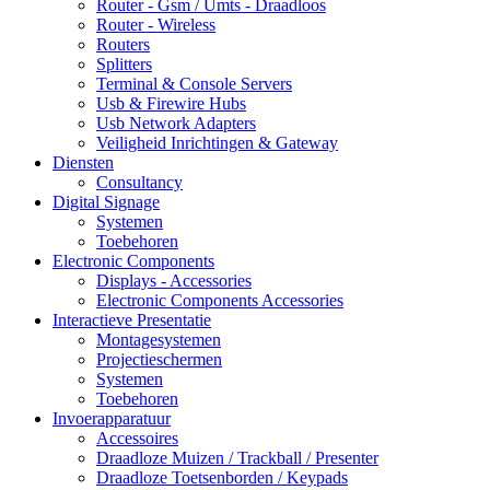
Router - Gsm / Umts - Draadloos
Router - Wireless
Routers
Splitters
Terminal & Console Servers
Usb & Firewire Hubs
Usb Network Adapters
Veiligheid Inrichtingen & Gateway
Diensten
Consultancy
Digital Signage
Systemen
Toebehoren
Electronic Components
Displays - Accessories
Electronic Components Accessories
Interactieve Presentatie
Montagesystemen
Projectieschermen
Systemen
Toebehoren
Invoerapparatuur
Accessoires
Draadloze Muizen / Trackball / Presenter
Draadloze Toetsenborden / Keypads