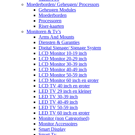
Moederborden/ Geheugen/ Processors
Geheugen Modules
Moederborden
Processoren
Riser-kaarten
Monitoren & Tv’s
Arms And Mounts
Diensten & Garanties
Digital Signage/ Signage System
LCD Monitor 10-19 inch
LCD Monitor 20-29 inch
LCD Monitor 30-39 inch
LCD Monitor 40-49 inch
LCD Monitor 50-59 inch
LCD Monitor 60 inch en groter
LCD TV 40 inch en groter
LED TV 29 inch en kleiner
LED TV 30-39 inch
LED TV 40-49 inch
LED TV 50-59 inch
LED TV 60 inch en groter
Monitor (non Categorised)
Monitor Accessoires
Smart Display
Smart Tv