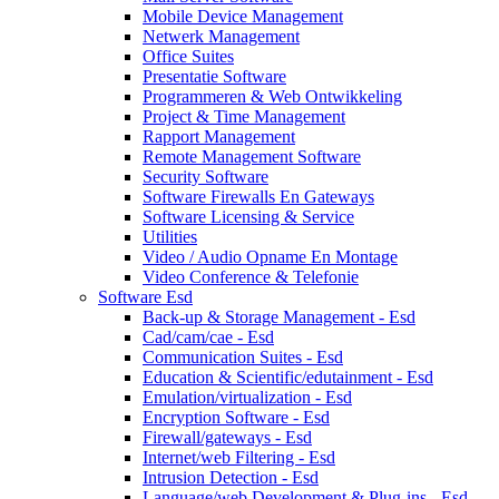
Mobile Device Management
Netwerk Management
Office Suites
Presentatie Software
Programmeren & Web Ontwikkeling
Project & Time Management
Rapport Management
Remote Management Software
Security Software
Software Firewalls En Gateways
Software Licensing & Service
Utilities
Video / Audio Opname En Montage
Video Conference & Telefonie
Software Esd
Back-up & Storage Management - Esd
Cad/cam/cae - Esd
Communication Suites - Esd
Education & Scientific/edutainment - Esd
Emulation/virtualization - Esd
Encryption Software - Esd
Firewall/gateways - Esd
Internet/web Filtering - Esd
Intrusion Detection - Esd
Language/web Development & Plug-ins - Esd