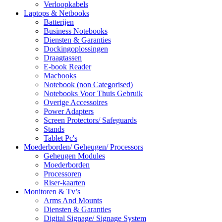
Verloopkabels
Laptops & Netbooks
Batterijen
Business Notebooks
Diensten & Garanties
Dockingoplossingen
Draagtassen
E-book Reader
Macbooks
Notebook (non Categorised)
Notebooks Voor Thuis Gebruik
Overige Accessoires
Power Adapters
Screen Protectors/ Safeguards
Stands
Tablet Pc's
Moederborden/ Geheugen/ Processors
Geheugen Modules
Moederborden
Processoren
Riser-kaarten
Monitoren & Tv’s
Arms And Mounts
Diensten & Garanties
Digital Signage/ Signage System