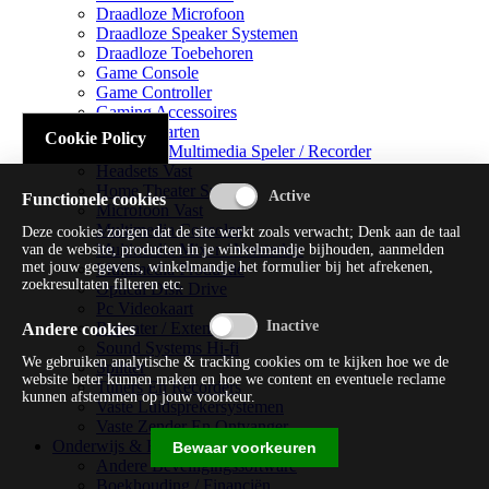
Draadloze Microfoon
Draadloze Speaker Systemen
Draadloze Toebehoren
Game Console
Game Controller
Gaming Accessoires
Geluidskaarten
Cookie Policy
Handheld Multimedia Speler / Recorder
Headsets Vast
Home Theater Systems
Functionele cookies
Microfoon Vast
Multimedia Consoles
Deze cookies zorgen dat de site werkt zoals verwacht; Denk aan de taal
Multimedia Mixer / Versterker
van de website, producten in je winkelmandje bijhouden, aanmelden
met jouw gegevens, winkelmandje het formulier bij het afrekenen,
Multimedia Productie
zoekresultaten filteren etc.
Optical Disk Drive
Pc Videokaart
Repeater / Extender
Andere cookies
Sound Systems Hi-fi
We gebruiken analytische & tracking cookies om te kijken hoe we de
Splitter
website beter kunnen maken en hoe we content en eventuele reclame
Tuners En Recorders
kunnen afstemmen op jouw voorkeur.
Vaste Luidsprekersystemen
Vaste Zender En Ontvanger
Onderwijs & Recreatie
Bewaar voorkeuren
Andere Beveiligingssoftware
Boekhouding / Financiën