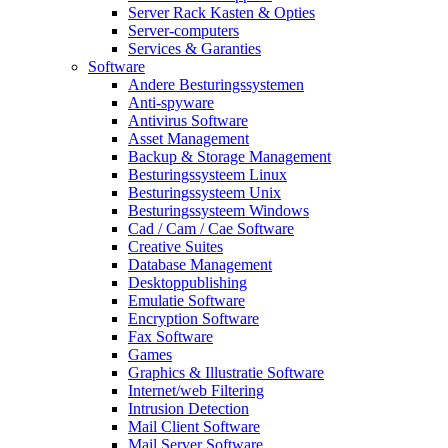
Server Rack Kasten & Opties
Server-computers
Services & Garanties
Software
Andere Besturingssystemen
Anti-spyware
Antivirus Software
Asset Management
Backup & Storage Management
Besturingssysteem Linux
Besturingssysteem Unix
Besturingssysteem Windows
Cad / Cam / Cae Software
Creative Suites
Database Management
Desktoppublishing
Emulatie Software
Encryption Software
Fax Software
Games
Graphics & Illustratie Software
Internet/web Filtering
Intrusion Detection
Mail Client Software
Mail Server Software