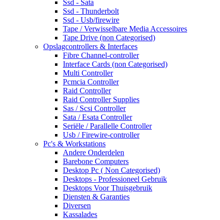
Ssd - Sata
Ssd - Thunderbolt
Ssd - Usb/firewire
Tape / Verwisselbare Media Accessoires
Tape Drive (non Categorised)
Opslagcontrollers & Interfaces
Fibre Channel-controller
Interface Cards (non Categorised)
Multi Controller
Pcmcia Controller
Raid Controller
Raid Controller Supplies
Sas / Scsi Controller
Sata / Esata Controller
Seriële / Parallelle Controller
Usb / Firewire-controller
Pc's & Workstations
Andere Onderdelen
Barebone Computers
Desktop Pc ( Non Categorised)
Desktops - Professioneel Gebruik
Desktops Voor Thuisgebruik
Diensten & Garanties
Diversen
Kassalades