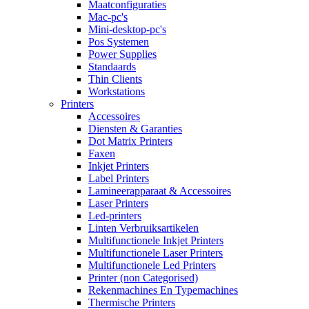
Maatconfiguraties
Mac-pc's
Mini-desktop-pc's
Pos Systemen
Power Supplies
Standaards
Thin Clients
Workstations
Printers
Accessoires
Diensten & Garanties
Dot Matrix Printers
Faxen
Inkjet Printers
Label Printers
Lamineerapparaat & Accessoires
Laser Printers
Led-printers
Linten Verbruiksartikelen
Multifunctionele Inkjet Printers
Multifunctionele Laser Printers
Multifunctionele Led Printers
Printer (non Categorised)
Rekenmachines En Typemachines
Thermische Printers