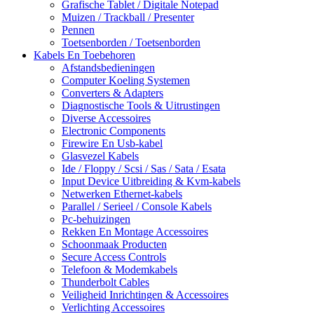
Grafische Tablet / Digitale Notepad
Muizen / Trackball / Presenter
Pennen
Toetsenborden / Toetsenborden
Kabels En Toebehoren
Afstandsbedieningen
Computer Koeling Systemen
Converters & Adapters
Diagnostische Tools & Uitrustingen
Diverse Accessoires
Electronic Components
Firewire En Usb-kabel
Glasvezel Kabels
Ide / Floppy / Scsi / Sas / Sata / Esata
Input Device Uitbreiding & Kvm-kabels
Netwerken Ethernet-kabels
Parallel / Serieel / Console Kabels
Pc-behuizingen
Rekken En Montage Accessoires
Schoonmaak Producten
Secure Access Controls
Telefoon & Modemkabels
Thunderbolt Cables
Veiligheid Inrichtingen & Accessoires
Verlichting Accessoires