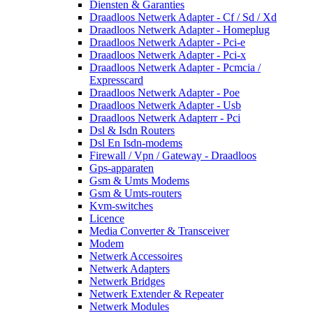
Diensten & Garanties
Draadloos Netwerk Adapter - Cf / Sd / Xd
Draadloos Netwerk Adapter - Homeplug
Draadloos Netwerk Adapter - Pci-e
Draadloos Netwerk Adapter - Pci-x
Draadloos Netwerk Adapter - Pcmcia /
Expresscard
Draadloos Netwerk Adapter - Poe
Draadloos Netwerk Adapter - Usb
Draadloos Netwerk Adapterr - Pci
Dsl & Isdn Routers
Dsl En Isdn-modems
Firewall / Vpn / Gateway - Draadloos
Gps-apparaten
Gsm & Umts Modems
Gsm & Umts-routers
Kvm-switches
Licence
Media Converter & Transceiver
Modem
Netwerk Accessoires
Netwerk Adapters
Netwerk Bridges
Netwerk Extender & Repeater
Netwerk Modules