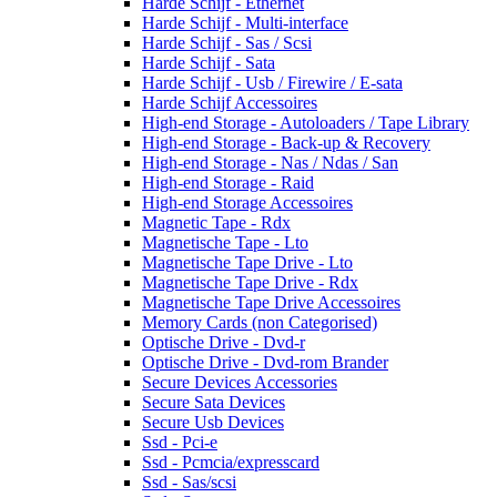
Harde Schijf - Ethernet
Harde Schijf - Multi-interface
Harde Schijf - Sas / Scsi
Harde Schijf - Sata
Harde Schijf - Usb / Firewire / E-sata
Harde Schijf Accessoires
High-end Storage - Autoloaders / Tape Library
High-end Storage - Back-up & Recovery
High-end Storage - Nas / Ndas / San
High-end Storage - Raid
High-end Storage Accessoires
Magnetic Tape - Rdx
Magnetische Tape - Lto
Magnetische Tape Drive - Lto
Magnetische Tape Drive - Rdx
Magnetische Tape Drive Accessoires
Memory Cards (non Categorised)
Optische Drive - Dvd-r
Optische Drive - Dvd-rom Brander
Secure Devices Accessories
Secure Sata Devices
Secure Usb Devices
Ssd - Pci-e
Ssd - Pcmcia/expresscard
Ssd - Sas/scsi