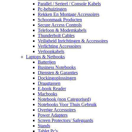
Parallel / Serieel / Console Kabels
Pc-behuizingen
Rekken En Montage Accessoires
Schoonmaak Producten
Secure Access Controls
Telefoon & Modemkabels
Thunderbolt Cables
Veiligheid Inrichtingen & Accessoires
Verlichting Accessoires
Verloopkabels
Laptops & Netbooks
Batterijen
Business Notebooks
Diensten & Garanties
Dockingoplossingen
Draagtassen
E-book Reader
Macbooks
Notebook (non Categorised)
Notebooks Voor Thuis Gebruik
Overige Accessoires
Power Adapters
Screen Protectors/ Safeguards
Stands
Tablet Pc's