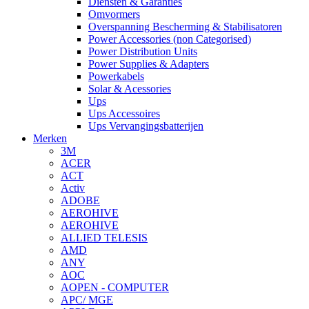
Diensten & Garanties
Omvormers
Overspanning Bescherming & Stabilisatoren
Power Accessories (non Categorised)
Power Distribution Units
Power Supplies & Adapters
Powerkabels
Solar & Acessories
Ups
Ups Accessoires
Ups Vervangingsbatterijen
Merken
3M
ACER
ACT
Activ
ADOBE
AEROHIVE
AEROHIVE
ALLIED TELESIS
AMD
ANY
AOC
AOPEN - COMPUTER
APC/ MGE