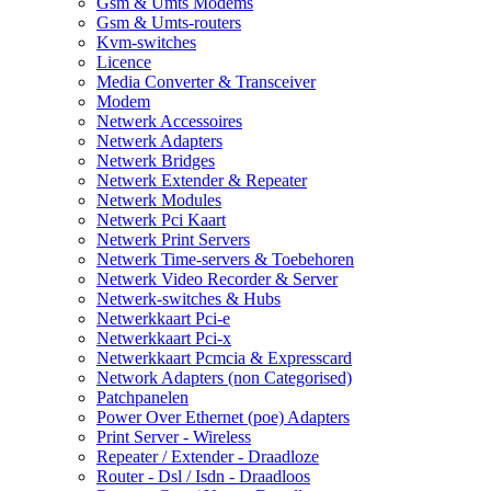
Gsm & Umts Modems
Gsm & Umts-routers
Kvm-switches
Licence
Media Converter & Transceiver
Modem
Netwerk Accessoires
Netwerk Adapters
Netwerk Bridges
Netwerk Extender & Repeater
Netwerk Modules
Netwerk Pci Kaart
Netwerk Print Servers
Netwerk Time-servers & Toebehoren
Netwerk Video Recorder & Server
Netwerk-switches & Hubs
Netwerkkaart Pci-e
Netwerkkaart Pci-x
Netwerkkaart Pcmcia & Expresscard
Network Adapters (non Categorised)
Patchpanelen
Power Over Ethernet (poe) Adapters
Print Server - Wireless
Repeater / Extender - Draadloze
Router - Dsl / Isdn - Draadloos