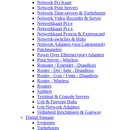
Netwerk Pci Kaart
Netwerk Print Servers
Netwerk Time-servers & Toebehoren
Netwerk Video Recorder & Server
Netwerkkaart Pci-e
Netwerkkaart Pci-x
Netwerkkaart Pcmcia & Expresscard
Netwerk-switches & Hubs
Network Adapters (non Categorised)
Patchpanelen
Power Over Ethernet (poe) Adapters
Print Server - Wireless
Repeater / Extender - Draadloze
Router - Dsl / Isdn - Draadloos
Router - Gsm / Umts - Draadloos
Router - Wireless
Routers
Splitters
Terminal & Console Servers
Usb & Firewire Hubs
Usb Network Adapters
Veiligheid Inrichtingen & Gateway
Digital Signage
Systemen
Toebehoren