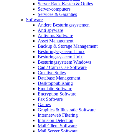
Server Rack Kasten & Opties
Server-computers
Services & Garanties
Software
Andere Besturingssystemen
Anti-spyware
Antivirus Software
Asset Management
Backup & Storage Management
Besturingssysteem Linux
Besturingssysteem Unix
Besturingssysteem Windows
Cad / Cam / Cae Software
Creative Suites
Database Management
Desktoppublishing
Emulatie Software
Encryption Software
Fax Software
Games
Graphics & Illustratie Software
Internet/web Filtering
Intrusion Detection
Mail Client Software
Mail Server Software