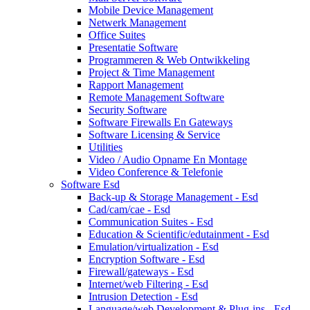
Mobile Device Management
Netwerk Management
Office Suites
Presentatie Software
Programmeren & Web Ontwikkeling
Project & Time Management
Rapport Management
Remote Management Software
Security Software
Software Firewalls En Gateways
Software Licensing & Service
Utilities
Video / Audio Opname En Montage
Video Conference & Telefonie
Software Esd
Back-up & Storage Management - Esd
Cad/cam/cae - Esd
Communication Suites - Esd
Education & Scientific/edutainment - Esd
Emulation/virtualization - Esd
Encryption Software - Esd
Firewall/gateways - Esd
Internet/web Filtering - Esd
Intrusion Detection - Esd
Language/web Development & Plug-ins - Esd