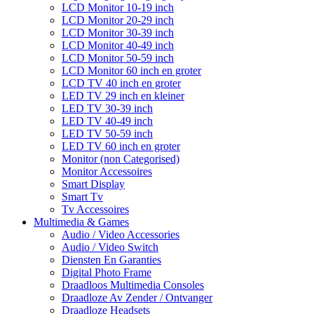
LCD Monitor 10-19 inch
LCD Monitor 20-29 inch
LCD Monitor 30-39 inch
LCD Monitor 40-49 inch
LCD Monitor 50-59 inch
LCD Monitor 60 inch en groter
LCD TV 40 inch en groter
LED TV 29 inch en kleiner
LED TV 30-39 inch
LED TV 40-49 inch
LED TV 50-59 inch
LED TV 60 inch en groter
Monitor (non Categorised)
Monitor Accessoires
Smart Display
Smart Tv
Tv Accessoires
Multimedia & Games
Audio / Video Accessories
Audio / Video Switch
Diensten En Garanties
Digital Photo Frame
Draadloos Multimedia Consoles
Draadloze Av Zender / Ontvanger
Draadloze Headsets