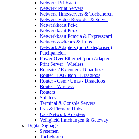
Netwerk Pci Kaart
Netwerk Print Servers
Netwerk Time-servers & Toebehoren
Netwerk Video Recorder & Server
Netwerkkaart Pci-e
Netwerkkaart Pci-x
Netwerkkaart Pcmcia & Expresscard
Netwerk-switches & Hubs
Network Adapters (non Categorised)
Patchpanelen
Power Over Ethernet (poe) Adapters
Print Server - Wireless
Repeater / Extender - Draadloze
Router - Dsl / Isdn - Draadloos
Router - Gsm / Umts - Draadloos
Router - Wireless
Routers
Splitters
Terminal & Console Servers
Usb & Firewire Hubs
Usb Network Adapters
Veiligheid Inrichtingen & Gateway
Digital Signage
Systemen
Toebehoren