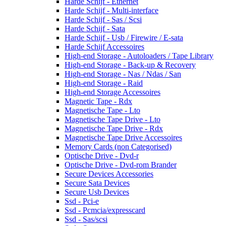
Harde Schijf - Ethernet
Harde Schijf - Multi-interface
Harde Schijf - Sas / Scsi
Harde Schijf - Sata
Harde Schijf - Usb / Firewire / E-sata
Harde Schijf Accessoires
High-end Storage - Autoloaders / Tape Library
High-end Storage - Back-up & Recovery
High-end Storage - Nas / Ndas / San
High-end Storage - Raid
High-end Storage Accessoires
Magnetic Tape - Rdx
Magnetische Tape - Lto
Magnetische Tape Drive - Lto
Magnetische Tape Drive - Rdx
Magnetische Tape Drive Accessoires
Memory Cards (non Categorised)
Optische Drive - Dvd-r
Optische Drive - Dvd-rom Brander
Secure Devices Accessories
Secure Sata Devices
Secure Usb Devices
Ssd - Pci-e
Ssd - Pcmcia/expresscard
Ssd - Sas/scsi