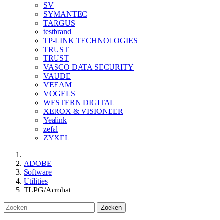
SV
SYMANTEC
TARGUS
testbrand
TP-LINK TECHNOLOGIES
TRUST
TRUST
VASCO DATA SECURITY
VAUDE
VEEAM
VOGELS
WESTERN DIGITAL
XEROX & VISIONEER
Yealink
zefal
ZYXEL
ADOBE
Software
Utilities
TLPG/Acrobat...
Zoeken