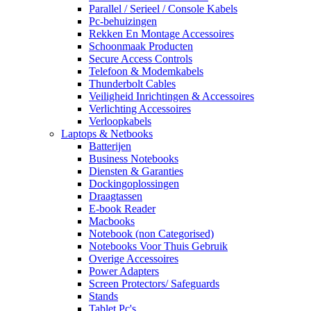
Parallel / Serieel / Console Kabels
Pc-behuizingen
Rekken En Montage Accessoires
Schoonmaak Producten
Secure Access Controls
Telefoon & Modemkabels
Thunderbolt Cables
Veiligheid Inrichtingen & Accessoires
Verlichting Accessoires
Verloopkabels
Laptops & Netbooks
Batterijen
Business Notebooks
Diensten & Garanties
Dockingoplossingen
Draagtassen
E-book Reader
Macbooks
Notebook (non Categorised)
Notebooks Voor Thuis Gebruik
Overige Accessoires
Power Adapters
Screen Protectors/ Safeguards
Stands
Tablet Pc's