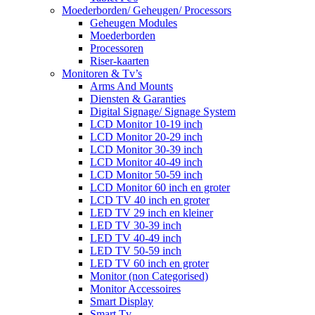
Moederborden/ Geheugen/ Processors
Geheugen Modules
Moederborden
Processoren
Riser-kaarten
Monitoren & Tv’s
Arms And Mounts
Diensten & Garanties
Digital Signage/ Signage System
LCD Monitor 10-19 inch
LCD Monitor 20-29 inch
LCD Monitor 30-39 inch
LCD Monitor 40-49 inch
LCD Monitor 50-59 inch
LCD Monitor 60 inch en groter
LCD TV 40 inch en groter
LED TV 29 inch en kleiner
LED TV 30-39 inch
LED TV 40-49 inch
LED TV 50-59 inch
LED TV 60 inch en groter
Monitor (non Categorised)
Monitor Accessoires
Smart Display
Smart Tv