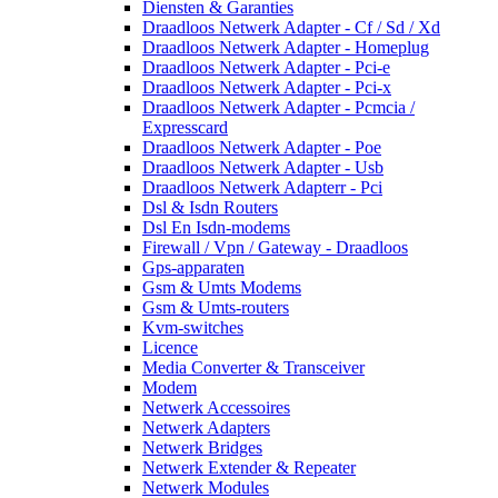
Diensten & Garanties
Draadloos Netwerk Adapter - Cf / Sd / Xd
Draadloos Netwerk Adapter - Homeplug
Draadloos Netwerk Adapter - Pci-e
Draadloos Netwerk Adapter - Pci-x
Draadloos Netwerk Adapter - Pcmcia /
Expresscard
Draadloos Netwerk Adapter - Poe
Draadloos Netwerk Adapter - Usb
Draadloos Netwerk Adapterr - Pci
Dsl & Isdn Routers
Dsl En Isdn-modems
Firewall / Vpn / Gateway - Draadloos
Gps-apparaten
Gsm & Umts Modems
Gsm & Umts-routers
Kvm-switches
Licence
Media Converter & Transceiver
Modem
Netwerk Accessoires
Netwerk Adapters
Netwerk Bridges
Netwerk Extender & Repeater
Netwerk Modules