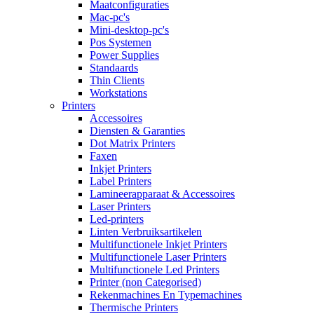
Maatconfiguraties
Mac-pc's
Mini-desktop-pc's
Pos Systemen
Power Supplies
Standaards
Thin Clients
Workstations
Printers
Accessoires
Diensten & Garanties
Dot Matrix Printers
Faxen
Inkjet Printers
Label Printers
Lamineerapparaat & Accessoires
Laser Printers
Led-printers
Linten Verbruiksartikelen
Multifunctionele Inkjet Printers
Multifunctionele Laser Printers
Multifunctionele Led Printers
Printer (non Categorised)
Rekenmachines En Typemachines
Thermische Printers