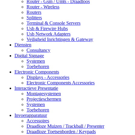
Router - Gsm / Umts - Draadloos
Router - Wireless
Routers
Splitters
Terminal & Console Servers
Usb & Firewire Hubs
Usb Network Adapters
Veiligheid Inrichtingen & Gateway
Diensten
Consultancy
Digital Signage
Systemen
Toebehoren
Electronic Components
Displays - Accessories
Electronic Components Accessories
Interactieve Presentatie
Montagesystemen
Projectieschermen
Systemen
Toebehoren
Invoerapparatuur
Accessoires
Draadloze Muizen / Trackball / Presenter
Draadloze Toetsenborden / Keypads