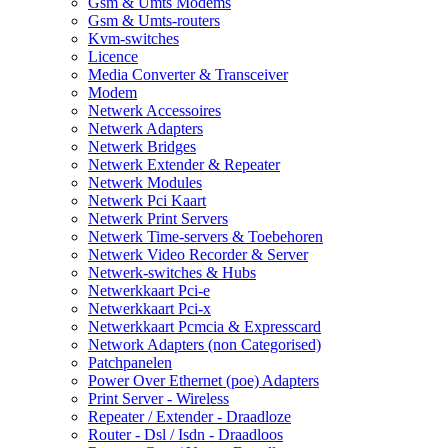
Gsm & Umts Modems
Gsm & Umts-routers
Kvm-switches
Licence
Media Converter & Transceiver
Modem
Netwerk Accessoires
Netwerk Adapters
Netwerk Bridges
Netwerk Extender & Repeater
Netwerk Modules
Netwerk Pci Kaart
Netwerk Print Servers
Netwerk Time-servers & Toebehoren
Netwerk Video Recorder & Server
Netwerk-switches & Hubs
Netwerkkaart Pci-e
Netwerkkaart Pci-x
Netwerkkaart Pcmcia & Expresscard
Network Adapters (non Categorised)
Patchpanelen
Power Over Ethernet (poe) Adapters
Print Server - Wireless
Repeater / Extender - Draadloze
Router - Dsl / Isdn - Draadloos