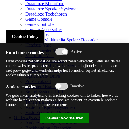
Draadloze Microfoon
Draadloze Speaker Systemen
Draadloze Toebehoren
Game Console
Game Controller
Gaming Accessoires
Geluidskaarten
Cookie Policy
Handheld Multimedia Speler / Recorder
Headsets Vast
Home Theater Systems
Functionele cookies
Microfoon Vast
Multimedia Consoles
Deze cookies zorgen dat de site werkt zoals verwacht; Denk aan de taal
Multimedia Mixer / Versterker
van de website, producten in je winkelmandje bijhouden, aanmelden
met jouw gegevens, winkelmandje het formulier bij het afrekenen,
Multimedia Productie
zoekresultaten filteren etc.
Optical Disk Drive
Pc Videokaart
Repeater / Extender
Andere cookies
Sound Systems Hi-fi
We gebruiken analytische & tracking cookies om te kijken hoe we de
Splitter
website beter kunnen maken en hoe we content en eventuele reclame
Tuners En Recorders
kunnen afstemmen op jouw voorkeur.
Vaste Luidsprekersystemen
Vaste Zender En Ontvanger
Onderwijs & Recreatie
Bewaar voorkeuren
Andere Beveiligingssoftware
Boekhouding / Financiën