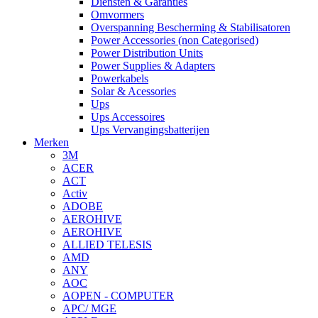
Diensten & Garanties
Omvormers
Overspanning Bescherming & Stabilisatoren
Power Accessories (non Categorised)
Power Distribution Units
Power Supplies & Adapters
Powerkabels
Solar & Acessories
Ups
Ups Accessoires
Ups Vervangingsbatterijen
Merken
3M
ACER
ACT
Activ
ADOBE
AEROHIVE
AEROHIVE
ALLIED TELESIS
AMD
ANY
AOC
AOPEN - COMPUTER
APC/ MGE