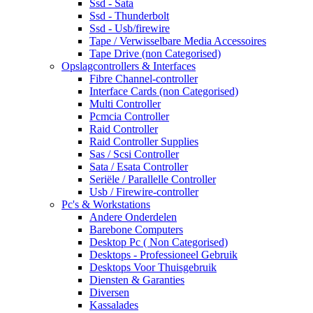
Ssd - Sata
Ssd - Thunderbolt
Ssd - Usb/firewire
Tape / Verwisselbare Media Accessoires
Tape Drive (non Categorised)
Opslagcontrollers & Interfaces
Fibre Channel-controller
Interface Cards (non Categorised)
Multi Controller
Pcmcia Controller
Raid Controller
Raid Controller Supplies
Sas / Scsi Controller
Sata / Esata Controller
Seriële / Parallelle Controller
Usb / Firewire-controller
Pc's & Workstations
Andere Onderdelen
Barebone Computers
Desktop Pc ( Non Categorised)
Desktops - Professioneel Gebruik
Desktops Voor Thuisgebruik
Diensten & Garanties
Diversen
Kassalades