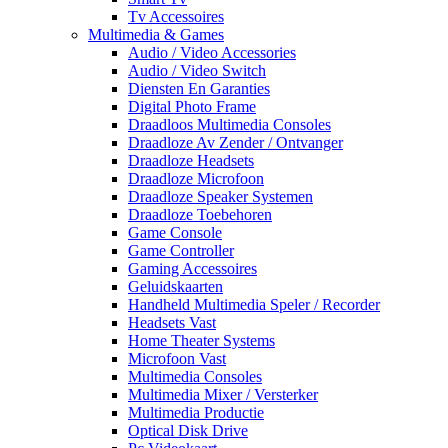
Tv Accessoires
Multimedia & Games
Audio / Video Accessories
Audio / Video Switch
Diensten En Garanties
Digital Photo Frame
Draadloos Multimedia Consoles
Draadloze Av Zender / Ontvanger
Draadloze Headsets
Draadloze Microfoon
Draadloze Speaker Systemen
Draadloze Toebehoren
Game Console
Game Controller
Gaming Accessoires
Geluidskaarten
Handheld Multimedia Speler / Recorder
Headsets Vast
Home Theater Systems
Microfoon Vast
Multimedia Consoles
Multimedia Mixer / Versterker
Multimedia Productie
Optical Disk Drive