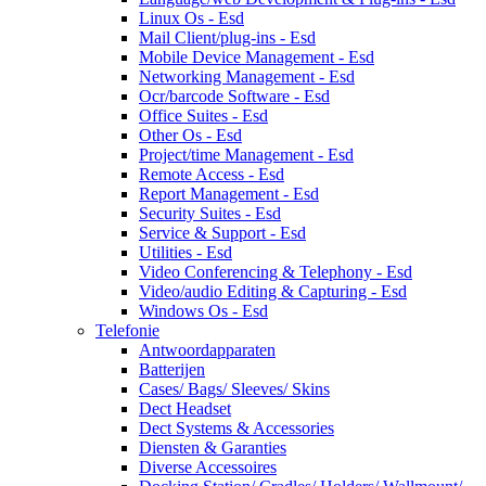
Linux Os - Esd
Mail Client/plug-ins - Esd
Mobile Device Management - Esd
Networking Management - Esd
Ocr/barcode Software - Esd
Office Suites - Esd
Other Os - Esd
Project/time Management - Esd
Remote Access - Esd
Report Management - Esd
Security Suites - Esd
Service & Support - Esd
Utilities - Esd
Video Conferencing & Telephony - Esd
Video/audio Editing & Capturing - Esd
Windows Os - Esd
Telefonie
Antwoordapparaten
Batterijen
Cases/ Bags/ Sleeves/ Skins
Dect Headset
Dect Systems & Accessories
Diensten & Garanties
Diverse Accessoires