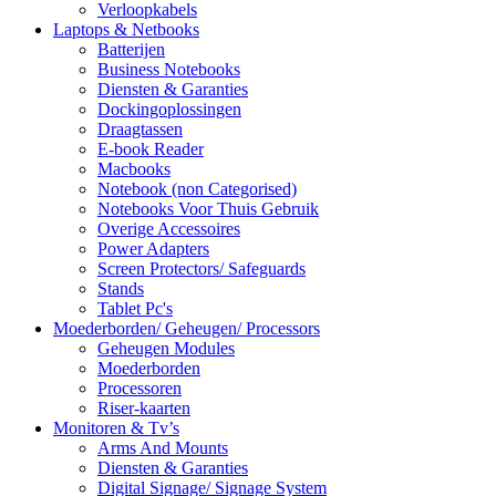
Verloopkabels
Laptops & Netbooks
Batterijen
Business Notebooks
Diensten & Garanties
Dockingoplossingen
Draagtassen
E-book Reader
Macbooks
Notebook (non Categorised)
Notebooks Voor Thuis Gebruik
Overige Accessoires
Power Adapters
Screen Protectors/ Safeguards
Stands
Tablet Pc's
Moederborden/ Geheugen/ Processors
Geheugen Modules
Moederborden
Processoren
Riser-kaarten
Monitoren & Tv’s
Arms And Mounts
Diensten & Garanties
Digital Signage/ Signage System