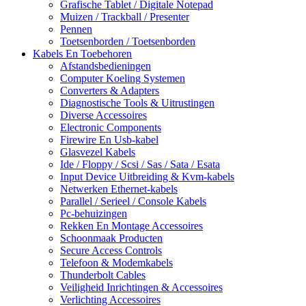
Grafische Tablet / Digitale Notepad
Muizen / Trackball / Presenter
Pennen
Toetsenborden / Toetsenborden
Kabels En Toebehoren
Afstandsbedieningen
Computer Koeling Systemen
Converters & Adapters
Diagnostische Tools & Uitrustingen
Diverse Accessoires
Electronic Components
Firewire En Usb-kabel
Glasvezel Kabels
Ide / Floppy / Scsi / Sas / Sata / Esata
Input Device Uitbreiding & Kvm-kabels
Netwerken Ethernet-kabels
Parallel / Serieel / Console Kabels
Pc-behuizingen
Rekken En Montage Accessoires
Schoonmaak Producten
Secure Access Controls
Telefoon & Modemkabels
Thunderbolt Cables
Veiligheid Inrichtingen & Accessoires
Verlichting Accessoires