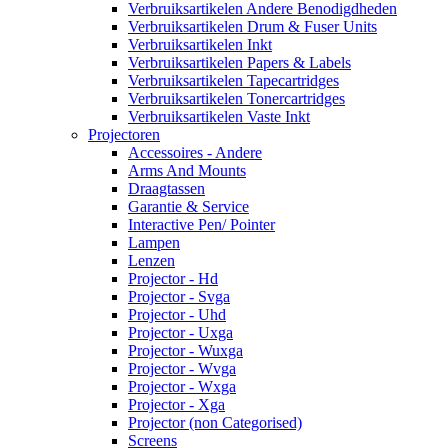
Verbruiksartikelen Andere Benodigdheden
Verbruiksartikelen Drum & Fuser Units
Verbruiksartikelen Inkt
Verbruiksartikelen Papers & Labels
Verbruiksartikelen Tapecartridges
Verbruiksartikelen Tonercartridges
Verbruiksartikelen Vaste Inkt
Projectoren
Accessoires - Andere
Arms And Mounts
Draagtassen
Garantie & Service
Interactive Pen/ Pointer
Lampen
Lenzen
Projector - Hd
Projector - Svga
Projector - Uhd
Projector - Uxga
Projector - Wuxga
Projector - Wvga
Projector - Wxga
Projector - Xga
Projector (non Categorised)
Screens