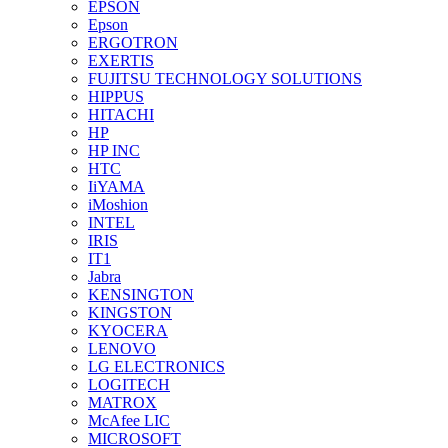
EPSON
Epson
ERGOTRON
EXERTIS
FUJITSU TECHNOLOGY SOLUTIONS
HIPPUS
HITACHI
HP
HP INC
HTC
IiYAMA
iMoshion
INTEL
IRIS
IT1
Jabra
KENSINGTON
KINGSTON
KYOCERA
LENOVO
LG ELECTRONICS
LOGITECH
MATROX
McAfee LIC
MICROSOFT