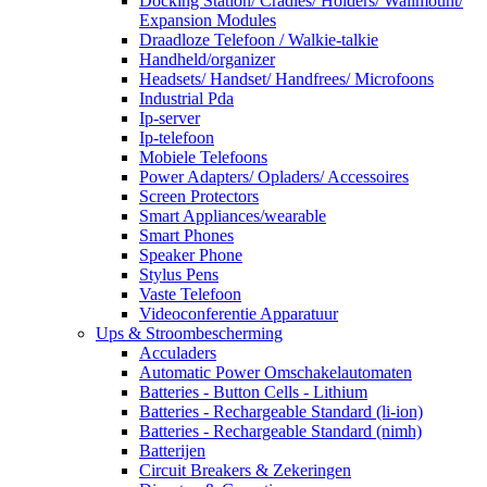
Docking Station/ Cradles/ Holders/ Wallmount/
Expansion Modules
Draadloze Telefoon / Walkie-talkie
Handheld/organizer
Headsets/ Handset/ Handfrees/ Microfoons
Industrial Pda
Ip-server
Ip-telefoon
Mobiele Telefoons
Power Adapters/ Opladers/ Accessoires
Screen Protectors
Smart Appliances/wearable
Smart Phones
Speaker Phone
Stylus Pens
Vaste Telefoon
Videoconferentie Apparatuur
Ups & Stroombescherming
Acculaders
Automatic Power Omschakelautomaten
Batteries - Button Cells - Lithium
Batteries - Rechargeable Standard (li-ion)
Batteries - Rechargeable Standard (nimh)
Batterijen
Circuit Breakers & Zekeringen