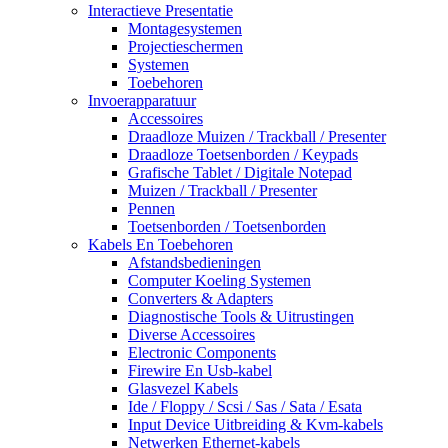
Interactieve Presentatie
Montagesystemen
Projectieschermen
Systemen
Toebehoren
Invoerapparatuur
Accessoires
Draadloze Muizen / Trackball / Presenter
Draadloze Toetsenborden / Keypads
Grafische Tablet / Digitale Notepad
Muizen / Trackball / Presenter
Pennen
Toetsenborden / Toetsenborden
Kabels En Toebehoren
Afstandsbedieningen
Computer Koeling Systemen
Converters & Adapters
Diagnostische Tools & Uitrustingen
Diverse Accessoires
Electronic Components
Firewire En Usb-kabel
Glasvezel Kabels
Ide / Floppy / Scsi / Sas / Sata / Esata
Input Device Uitbreiding & Kvm-kabels
Netwerken Ethernet-kabels