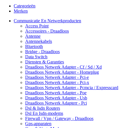
Categorieën
Merken
Communicatie En Netwerkproducten
Access Point
Accessoires - Draadloos
Antenne
Antennekabels
Bluetooth
Bridge - Draadloos
Data Switch
Diensten & Garanties
Draadloos Netwerk Adapter - Cf / Sd / Xd
Draadloos Netwerk Adapter - Homeplug
Draadloos Netwerk Adapter - Pci-e
Draadloos Netwerk Adapter - Pci-x
Draadloos Netwerk Adapter - Pcmcia / Expresscard
Draadloos Netwerk Adapter - Poe
Draadloos Netwerk Adapter - Usb
Draadloos Netwerk Adapterr - Pci
Dsl & Isdn Routers
Dsl En Isdn-modems
Firewall / Vpn / Gateway - Draadloos
Gps-apparaten