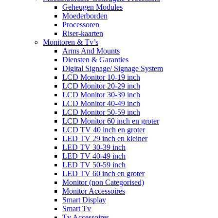
Geheugen Modules
Moederborden
Processoren
Riser-kaarten
Monitoren & Tv’s
Arms And Mounts
Diensten & Garanties
Digital Signage/ Signage System
LCD Monitor 10-19 inch
LCD Monitor 20-29 inch
LCD Monitor 30-39 inch
LCD Monitor 40-49 inch
LCD Monitor 50-59 inch
LCD Monitor 60 inch en groter
LCD TV 40 inch en groter
LED TV 29 inch en kleiner
LED TV 30-39 inch
LED TV 40-49 inch
LED TV 50-59 inch
LED TV 60 inch en groter
Monitor (non Categorised)
Monitor Accessoires
Smart Display
Smart Tv
Tv Accessoires