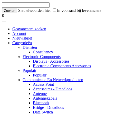
Sleutelwoorden hier
In voorraad bij leveranciers
0
Geavanceerd zoeken
Account
Nieuwsbrief
Categorieën
Diensten
Consultancy
Electronic Components
Displays - Accessories
Electronic Components Accessories
Populair
Populair
Communicatie En Netwerkproducten
Access Point
Accessoires - Draadloos
Antenne
Antennekabels
Bluetooth
Bridge - Draadloos
Data Switch