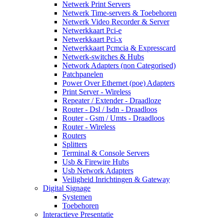
Netwerk Print Servers
Netwerk Time-servers & Toebehoren
Netwerk Video Recorder & Server
Netwerkkaart Pci-e
Netwerkkaart Pci-x
Netwerkkaart Pcmcia & Expresscard
Netwerk-switches & Hubs
Network Adapters (non Categorised)
Patchpanelen
Power Over Ethernet (poe) Adapters
Print Server - Wireless
Repeater / Extender - Draadloze
Router - Dsl / Isdn - Draadloos
Router - Gsm / Umts - Draadloos
Router - Wireless
Routers
Splitters
Terminal & Console Servers
Usb & Firewire Hubs
Usb Network Adapters
Veiligheid Inrichtingen & Gateway
Digital Signage
Systemen
Toebehoren
Interactieve Presentatie