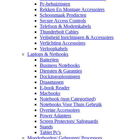
Pc-behuizingen
Rekken En Montage Accessoires
Schoonmaak Producten
Secure Access Controls
Telefoon & Modemkabels
Thunderbolt Cables
Veiligheid Inrichtingen & Accessoires
Verlichting Accessoires
Verloopkabels
Laptops & Netbooks
Batterijen
Business Notebooks
Diensten & Garanties
Dockingoplossingen
Draagtassen
E-book Reader
Macbooks
Notebook (non Categorised)
Notebooks Voor Thuis Gebruik
Overige Accessoires
Power Adapters
Screen Protectors/ Safeguards
Stands
Tablet Pc's
Moederborden/ Geheugen/ Processors