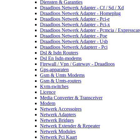
Diensten & Garanties
Draadloos Netwerk Adapter - Cf / Sd / Xd
Draadloos Netwerk Adapter - Homeplug
Draadloos Netwerk Adapter - Pci-e
Draadloos Netwerk Adapter - Pci-x
Draadloos Netwerk Adapter - Pcmcia / Expresscar
Draadloos Netwerk Adapter - Poe
Draadloos Netwerk Adapter - Usb
Draadloos Netwerk Adapterr - Pci
Dsl & Isdn Routers
Dsl En Isdn-modems
Firewall / Vpn / Gateway - Draadloos
Gps-apparaten
Gsm & Umts Modems
Gsm & Umts-routers
Kvm-switches
Licence
Media Converter & Transceiver
Modem
Netwerk Accessoires
Netwerk Adapters
Netwerk Bridges
Netwerk Extender & Repeater
Netwerk Modules
Netwerk Pci Kaart