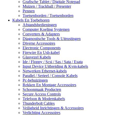
Grafische Tablet / Digitale Notepad
Muizen / Trackball / Presenter
Pennen
Toetsenborden / Toetsenborden
Kabels En Toebehoren
Afstandsbedieningen
Computer Koeling Systemen
Converters & Adapters
Diagnostische Tools & Uitrustingen
Diverse Accessoires
Electronic Components
Firewire En Usb-kabel
Glasvezel Kabels
Ide / Floppy / Scsi / Sas / Sata / Esata
Input Device Uitbreiding & Kvm-kabels
Netwerken Ethernet-kabels
Parallel / Serieel / Console Kabels
Pc-behuizingen
Rekken En Montage Accessoires
Schoonmaak Producten
Secure Access Controls
Telefoon & Modemkabels
Thunderbolt Cables
Veiligheid Inrichtingen & Accessoires
Verlichting Accessoires