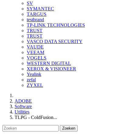
SV
SYMANTEC
TARGUS
testbrand
TP-LINK TECHNOLOGIES
TRUST
TRUST
VASCO DATA SECURITY
VAUDE
VEEAM
VOGELS
WESTERN DIGITAL
XEROX & VISIONEER
Yealink
zefal
ZYXEL
ADOBE
Software
Utilities
TLPG - ColdFusion...
Zoeken