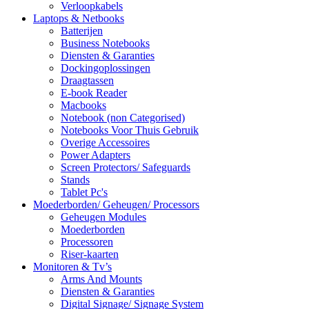
Verloopkabels
Laptops & Netbooks
Batterijen
Business Notebooks
Diensten & Garanties
Dockingoplossingen
Draagtassen
E-book Reader
Macbooks
Notebook (non Categorised)
Notebooks Voor Thuis Gebruik
Overige Accessoires
Power Adapters
Screen Protectors/ Safeguards
Stands
Tablet Pc's
Moederborden/ Geheugen/ Processors
Geheugen Modules
Moederborden
Processoren
Riser-kaarten
Monitoren & Tv’s
Arms And Mounts
Diensten & Garanties
Digital Signage/ Signage System