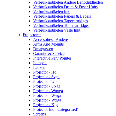
Verbruiksartikelen Andere Benodigdheden
Verbruiksartikelen Drum & Fuser Units
Verbruiksartikelen Inkt
Verbruiksartikelen Papers & Labels
Verbruiksartikelen Tapecartridges
Verbruiksartikelen Tonercartridges
Verbruiksartikelen Vaste Inkt
Projectoren
Accessoires - Andere
Arms And Mounts
Draagtassen
Garantie & Service
Interactive Pen/ Pointer
Lampen
Lenzen
Projector - Hd
Projector - Svga
Projector - Uhd
Projector - Uxga
Projector - Wuxga
Projector - Wvga
Projector - Wxga
Projector - Xga
Projector (non Categorised)
Screens