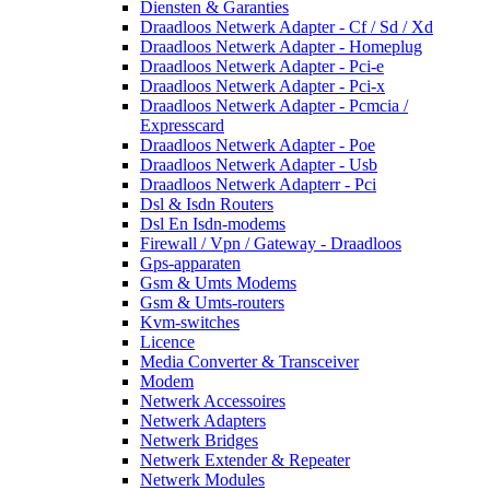
Diensten & Garanties
Draadloos Netwerk Adapter - Cf / Sd / Xd
Draadloos Netwerk Adapter - Homeplug
Draadloos Netwerk Adapter - Pci-e
Draadloos Netwerk Adapter - Pci-x
Draadloos Netwerk Adapter - Pcmcia /
Expresscard
Draadloos Netwerk Adapter - Poe
Draadloos Netwerk Adapter - Usb
Draadloos Netwerk Adapterr - Pci
Dsl & Isdn Routers
Dsl En Isdn-modems
Firewall / Vpn / Gateway - Draadloos
Gps-apparaten
Gsm & Umts Modems
Gsm & Umts-routers
Kvm-switches
Licence
Media Converter & Transceiver
Modem
Netwerk Accessoires
Netwerk Adapters
Netwerk Bridges
Netwerk Extender & Repeater
Netwerk Modules