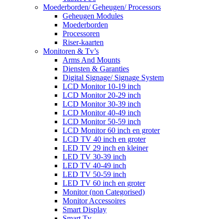
Moederborden/ Geheugen/ Processors
Geheugen Modules
Moederborden
Processoren
Riser-kaarten
Monitoren & Tv’s
Arms And Mounts
Diensten & Garanties
Digital Signage/ Signage System
LCD Monitor 10-19 inch
LCD Monitor 20-29 inch
LCD Monitor 30-39 inch
LCD Monitor 40-49 inch
LCD Monitor 50-59 inch
LCD Monitor 60 inch en groter
LCD TV 40 inch en groter
LED TV 29 inch en kleiner
LED TV 30-39 inch
LED TV 40-49 inch
LED TV 50-59 inch
LED TV 60 inch en groter
Monitor (non Categorised)
Monitor Accessoires
Smart Display
Smart Tv