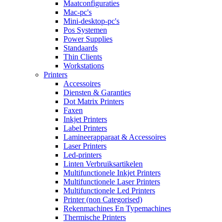
Maatconfiguraties
Mac-pc's
Mini-desktop-pc's
Pos Systemen
Power Supplies
Standaards
Thin Clients
Workstations
Printers
Accessoires
Diensten & Garanties
Dot Matrix Printers
Faxen
Inkjet Printers
Label Printers
Lamineerapparaat & Accessoires
Laser Printers
Led-printers
Linten Verbruiksartikelen
Multifunctionele Inkjet Printers
Multifunctionele Laser Printers
Multifunctionele Led Printers
Printer (non Categorised)
Rekenmachines En Typemachines
Thermische Printers