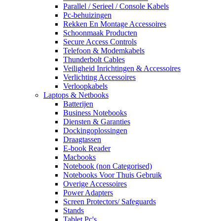
Parallel / Serieel / Console Kabels
Pc-behuizingen
Rekken En Montage Accessoires
Schoonmaak Producten
Secure Access Controls
Telefoon & Modemkabels
Thunderbolt Cables
Veiligheid Inrichtingen & Accessoires
Verlichting Accessoires
Verloopkabels
Laptops & Netbooks
Batterijen
Business Notebooks
Diensten & Garanties
Dockingoplossingen
Draagtassen
E-book Reader
Macbooks
Notebook (non Categorised)
Notebooks Voor Thuis Gebruik
Overige Accessoires
Power Adapters
Screen Protectors/ Safeguards
Stands
Tablet Pc's