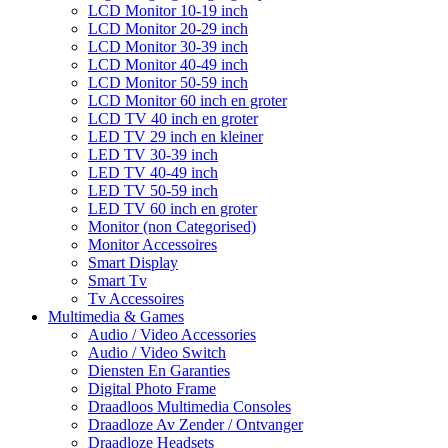
LCD Monitor 10-19 inch
LCD Monitor 20-29 inch
LCD Monitor 30-39 inch
LCD Monitor 40-49 inch
LCD Monitor 50-59 inch
LCD Monitor 60 inch en groter
LCD TV 40 inch en groter
LED TV 29 inch en kleiner
LED TV 30-39 inch
LED TV 40-49 inch
LED TV 50-59 inch
LED TV 60 inch en groter
Monitor (non Categorised)
Monitor Accessoires
Smart Display
Smart Tv
Tv Accessoires
Multimedia & Games
Audio / Video Accessories
Audio / Video Switch
Diensten En Garanties
Digital Photo Frame
Draadloos Multimedia Consoles
Draadloze Av Zender / Ontvanger
Draadloze Headsets