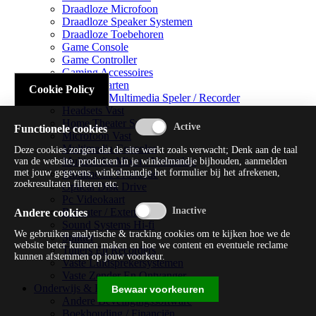
Draadloze Microfoon
Draadloze Speaker Systemen
Draadloze Toebehoren
Game Console
Game Controller
Gaming Accessoires
Geluidskaarten
Cookie Policy
Handheld Multimedia Speler / Recorder
Headsets Vast
Home Theater Systems
Functionele cookies
Microfoon Vast
Multimedia Consoles
Deze cookies zorgen dat de site werkt zoals verwacht; Denk aan de taal
Multimedia Mixer / Versterker
van de website, producten in je winkelmandje bijhouden, aanmelden
met jouw gegevens, winkelmandje het formulier bij het afrekenen,
Multimedia Productie
zoekresultaten filteren etc.
Optical Disk Drive
Pc Videokaart
Repeater / Extender
Andere cookies
Sound Systems Hi-fi
We gebruiken analytische & tracking cookies om te kijken hoe we de
Splitter
website beter kunnen maken en hoe we content en eventuele reclame
Tuners En Recorders
kunnen afstemmen op jouw voorkeur.
Vaste Luidsprekersystemen
Vaste Zender En Ontvanger
Onderwijs & Recreatie
Bewaar voorkeuren
Andere Beveiligingssoftware
Boekhouding / Financiën