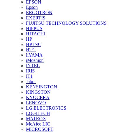
EPSON
Epson
ERGOTRON
EXERTIS
FUJITSU TECHNOLOGY SOLUTIONS
HIPPUS
HITACHI
HP
HP INC
HTC
IiYAMA
iMoshion
INTEL
IRIS
IT1
Jabra
KENSINGTON
KINGSTON
KYOCERA
LENOVO
LG ELECTRONICS
LOGITECH
MATROX
McAfee LIC
MICROSOFT