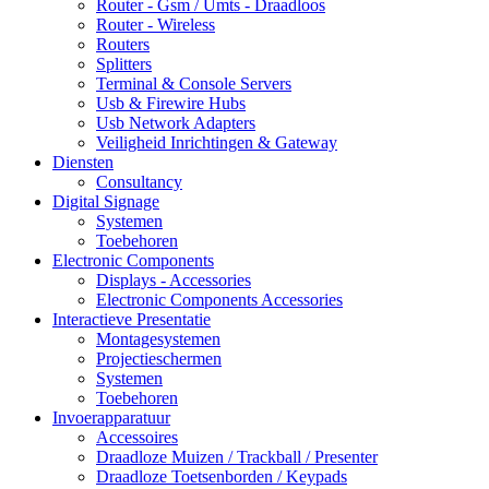
Router - Gsm / Umts - Draadloos
Router - Wireless
Routers
Splitters
Terminal & Console Servers
Usb & Firewire Hubs
Usb Network Adapters
Veiligheid Inrichtingen & Gateway
Diensten
Consultancy
Digital Signage
Systemen
Toebehoren
Electronic Components
Displays - Accessories
Electronic Components Accessories
Interactieve Presentatie
Montagesystemen
Projectieschermen
Systemen
Toebehoren
Invoerapparatuur
Accessoires
Draadloze Muizen / Trackball / Presenter
Draadloze Toetsenborden / Keypads