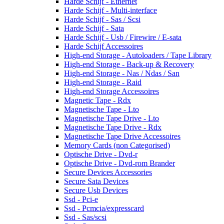
Harde Schijf - Ethernet
Harde Schijf - Multi-interface
Harde Schijf - Sas / Scsi
Harde Schijf - Sata
Harde Schijf - Usb / Firewire / E-sata
Harde Schijf Accessoires
High-end Storage - Autoloaders / Tape Library
High-end Storage - Back-up & Recovery
High-end Storage - Nas / Ndas / San
High-end Storage - Raid
High-end Storage Accessoires
Magnetic Tape - Rdx
Magnetische Tape - Lto
Magnetische Tape Drive - Lto
Magnetische Tape Drive - Rdx
Magnetische Tape Drive Accessoires
Memory Cards (non Categorised)
Optische Drive - Dvd-r
Optische Drive - Dvd-rom Brander
Secure Devices Accessories
Secure Sata Devices
Secure Usb Devices
Ssd - Pci-e
Ssd - Pcmcia/expresscard
Ssd - Sas/scsi