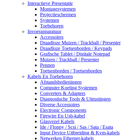
Interactieve Presentatie
Montagesystemen
Projectieschermen
Systemen
Toebehoren
Invoerapparatuur
Accessoires
Draadloze Muizen / Trackball / Presenter
Draadloze Toetsenborden / Keypads
Grafische Tablet / Digitale Notepad
Muizen / Trackball / Presenter
Pennen
Toetsenborden / Toetsenborden
Kabels En Toebehoren
Afstandsbedieningen
Computer Koeling Systemen
Converters & Adapters
Diagnostische Tools & Uitrustingen
Diverse Accessoires
Electronic Components
Firewire En Usb-kabel
Glasvezel Kabels
Ide / Floppy / Scsi / Sas / Sata / Esata
Input Device Uitbreiding & Kvm-kabels
Netwerken Ethernet-kabels