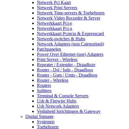
Netwerk Pci Kaart
Netwerk Print Servers
Netwerk Time-servers & Toebehoren
Netwerk Video Recorder & Server
Netwerkkaart Pci-e
Netwerkkaart Pci-x
Netwerkkaart Pcmcia & Expresscard
Netwerk-switches & Hubs
Network Adapters (non Categorised)
Patchpanelen
Power Over Ethernet (poe) Adapters
Print Server - Wireless
Repeater / Extender - Draadloze
Router - Dsl / Isdn - Draadloos
Router - Gsm / Umts - Draadloos
Router - Wireless
Routers
Splitters
Terminal & Console Servers
Usb & Firewire Hubs
Usb Network Adapters
Veiligheid Inrichtingen & Gateway
Digital Signage
Systemen
Toebehoren