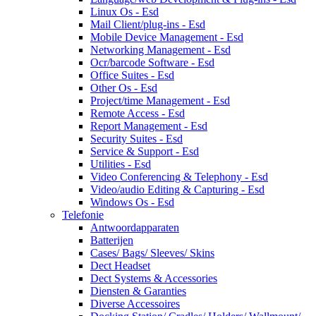
Linux Os - Esd
Mail Client/plug-ins - Esd
Mobile Device Management - Esd
Networking Management - Esd
Ocr/barcode Software - Esd
Office Suites - Esd
Other Os - Esd
Project/time Management - Esd
Remote Access - Esd
Report Management - Esd
Security Suites - Esd
Service & Support - Esd
Utilities - Esd
Video Conferencing & Telephony - Esd
Video/audio Editing & Capturing - Esd
Windows Os - Esd
Telefonie
Antwoordapparaten
Batterijen
Cases/ Bags/ Sleeves/ Skins
Dect Headset
Dect Systems & Accessories
Diensten & Garanties
Diverse Accessoires