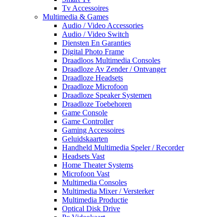
Tv Accessoires
Multimedia & Games
Audio / Video Accessories
Audio / Video Switch
Diensten En Garanties
Digital Photo Frame
Draadloos Multimedia Consoles
Draadloze Av Zender / Ontvanger
Draadloze Headsets
Draadloze Microfoon
Draadloze Speaker Systemen
Draadloze Toebehoren
Game Console
Game Controller
Gaming Accessoires
Geluidskaarten
Handheld Multimedia Speler / Recorder
Headsets Vast
Home Theater Systems
Microfoon Vast
Multimedia Consoles
Multimedia Mixer / Versterker
Multimedia Productie
Optical Disk Drive