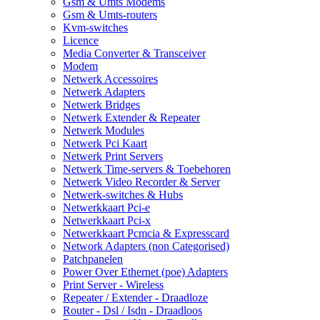
Gsm & Umts Modems
Gsm & Umts-routers
Kvm-switches
Licence
Media Converter & Transceiver
Modem
Netwerk Accessoires
Netwerk Adapters
Netwerk Bridges
Netwerk Extender & Repeater
Netwerk Modules
Netwerk Pci Kaart
Netwerk Print Servers
Netwerk Time-servers & Toebehoren
Netwerk Video Recorder & Server
Netwerk-switches & Hubs
Netwerkkaart Pci-e
Netwerkkaart Pci-x
Netwerkkaart Pcmcia & Expresscard
Network Adapters (non Categorised)
Patchpanelen
Power Over Ethernet (poe) Adapters
Print Server - Wireless
Repeater / Extender - Draadloze
Router - Dsl / Isdn - Draadloos