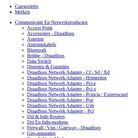
Categorieën
Merken
Communicatie En Netwerkproducten
Access Point
Accessoires - Draadloos
Antenne
Antennekabels
Bluetooth
Bridge - Draadloos
Data Switch
Diensten & Garanties
Draadloos Netwerk Adapter - Cf / Sd / Xd
Draadloos Netwerk Adapter - Homeplug
Draadloos Netwerk Adapter - Pci-e
Draadloos Netwerk Adapter - Pci-x
Draadloos Netwerk Adapter - Pcmcia / Expresscard
Draadloos Netwerk Adapter - Poe
Draadloos Netwerk Adapter - Usb
Draadloos Netwerk Adapterr - Pci
Dsl & Isdn Routers
Dsl En Isdn-modems
Firewall / Vpn / Gateway - Draadloos
Gps-apparaten