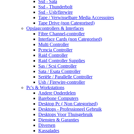
Ssd - Sata
Ssd - Thunderbolt
Ssd - Usb/firewire
Tape / Verwisselbare Media Accessoires
Tape Drive (non Categorised)
Opslagcontrollers & Interfaces
Fibre Channel-controller
Interface Cards (non Categorised)
Multi Controller
Pcmcia Controller
Raid Controller
Raid Controller Supplies
Sas / Scsi Controller
Sata / Esata Controller
Seriële / Parallelle Controller
Usb / Firewire-controller
Pc's & Workstations
Andere Onderdelen
Barebone Computers
Desktop Pc ( Non Categorised)
Desktops - Professioneel Gebruik
Desktops Voor Thuisgebruik
Diensten & Garanties
Diversen
Kassalades