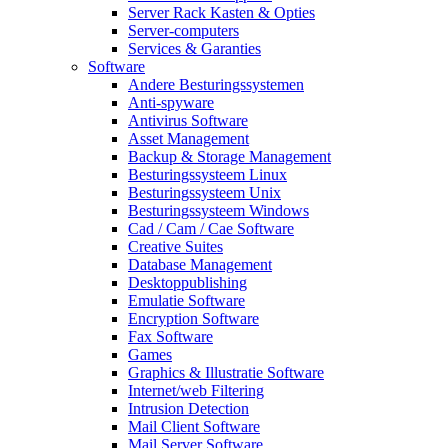
Server Rack Kasten & Opties
Server-computers
Services & Garanties
Software
Andere Besturingssystemen
Anti-spyware
Antivirus Software
Asset Management
Backup & Storage Management
Besturingssysteem Linux
Besturingssysteem Unix
Besturingssysteem Windows
Cad / Cam / Cae Software
Creative Suites
Database Management
Desktoppublishing
Emulatie Software
Encryption Software
Fax Software
Games
Graphics & Illustratie Software
Internet/web Filtering
Intrusion Detection
Mail Client Software
Mail Server Software