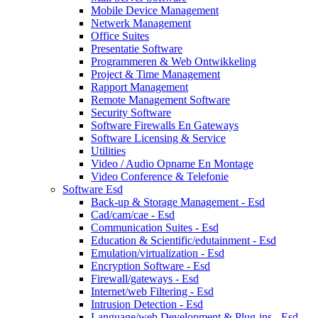
Mobile Device Management
Netwerk Management
Office Suites
Presentatie Software
Programmeren & Web Ontwikkeling
Project & Time Management
Rapport Management
Remote Management Software
Security Software
Software Firewalls En Gateways
Software Licensing & Service
Utilities
Video / Audio Opname En Montage
Video Conference & Telefonie
Software Esd
Back-up & Storage Management - Esd
Cad/cam/cae - Esd
Communication Suites - Esd
Education & Scientific/edutainment - Esd
Emulation/virtualization - Esd
Encryption Software - Esd
Firewall/gateways - Esd
Internet/web Filtering - Esd
Intrusion Detection - Esd
Language/web Development & Plug-ins - Esd