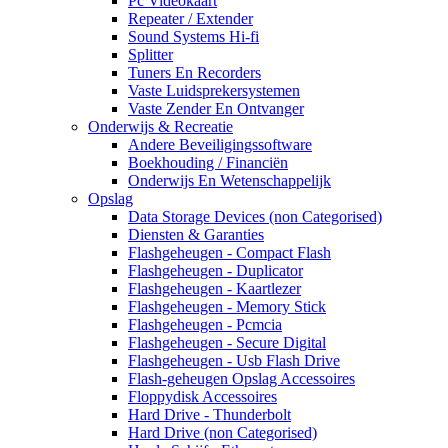
Pc Videokaart
Repeater / Extender
Sound Systems Hi-fi
Splitter
Tuners En Recorders
Vaste Luidsprekersystemen
Vaste Zender En Ontvanger
Onderwijs & Recreatie
Andere Beveiligingssoftware
Boekhouding / Financiën
Onderwijs En Wetenschappelijk
Opslag
Data Storage Devices (non Categorised)
Diensten & Garanties
Flashgeheugen - Compact Flash
Flashgeheugen - Duplicator
Flashgeheugen - Kaartlezer
Flashgeheugen - Memory Stick
Flashgeheugen - Pcmcia
Flashgeheugen - Secure Digital
Flashgeheugen - Usb Flash Drive
Flash-geheugen Opslag Accessoires
Floppydisk Accessoires
Hard Drive - Thunderbolt
Hard Drive (non Categorised)