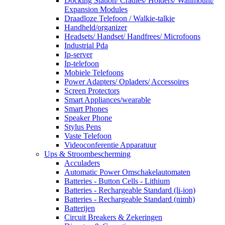
Docking Station/ Cradles/ Holders/ Wallmount/
Expansion Modules
Draadloze Telefoon / Walkie-talkie
Handheld/organizer
Headsets/ Handset/ Handfrees/ Microfoons
Industrial Pda
Ip-server
Ip-telefoon
Mobiele Telefoons
Power Adapters/ Opladers/ Accessoires
Screen Protectors
Smart Appliances/wearable
Smart Phones
Speaker Phone
Stylus Pens
Vaste Telefoon
Videoconferentie Apparatuur
Ups & Stroombescherming
Acculaders
Automatic Power Omschakelautomaten
Batteries - Button Cells - Lithium
Batteries - Rechargeable Standard (li-ion)
Batteries - Rechargeable Standard (nimh)
Batterijen
Circuit Breakers & Zekeringen