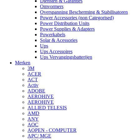
Diensten & Garanties
Omvormers
Overspanning Bescherming & Stabilisatoren
Power Accessories (non Categorised)
Power Distribution Units
Power Supplies & Adapters
Powerkabels
Solar & Acessories
Ups
Ups Accessoires
Ups Vervangingsbatterijen
Merken
3M
ACER
ACT
Activ
ADOBE
AEROHIVE
AEROHIVE
ALLIED TELESIS
AMD
ANY
AOC
AOPEN - COMPUTER
APC/ MGE