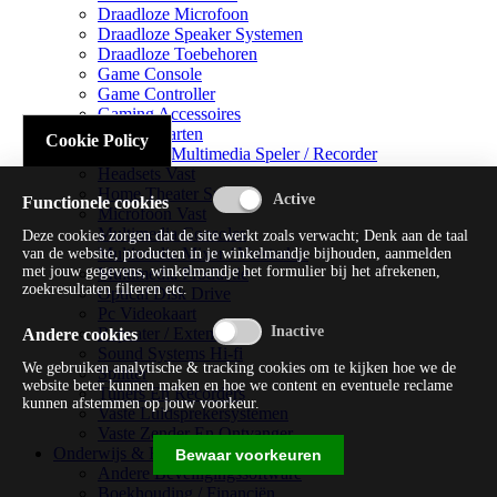
Draadloze Microfoon
Draadloze Speaker Systemen
Draadloze Toebehoren
Game Console
Game Controller
Gaming Accessoires
Geluidskaarten
Cookie Policy
Handheld Multimedia Speler / Recorder
Headsets Vast
Home Theater Systems
Functionele cookies
Microfoon Vast
Multimedia Consoles
Deze cookies zorgen dat de site werkt zoals verwacht; Denk aan de taal
Multimedia Mixer / Versterker
van de website, producten in je winkelmandje bijhouden, aanmelden
met jouw gegevens, winkelmandje het formulier bij het afrekenen,
Multimedia Productie
zoekresultaten filteren etc.
Optical Disk Drive
Pc Videokaart
Repeater / Extender
Andere cookies
Sound Systems Hi-fi
We gebruiken analytische & tracking cookies om te kijken hoe we de
Splitter
website beter kunnen maken en hoe we content en eventuele reclame
Tuners En Recorders
kunnen afstemmen op jouw voorkeur.
Vaste Luidsprekersystemen
Vaste Zender En Ontvanger
Onderwijs & Recreatie
Bewaar voorkeuren
Andere Beveiligingssoftware
Boekhouding / Financiën