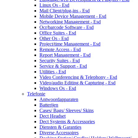
Linux Os - Esd
Mail Client/plug-ins - Esd
Mobile Device Management - Esd
Networking Management - Esd
Ocr/barcode Software - Esd
Office Suites - Esd
Other Os - Esd
Project/time Management - Esd
Remote Access - Esd
Report Management - Esd
Security Suites - Esd
Service & Support - Esd
Utilities - Esd
Video Conferencing & Telephony - Esd
Video/audio Editing & Capturing - Esd
Windows Os - Esd
Telefonie
Antwoordapparaten
Batterijen
Cases/ Bags/ Sleeves/ Skins
Dect Headset
Dect Systems & Accessories
Diensten & Garanties
Diverse Accessoires