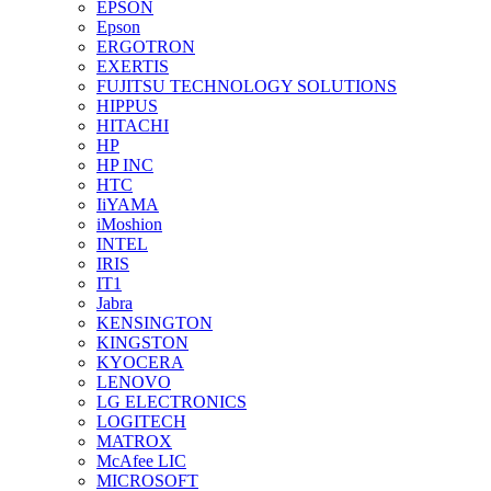
EPSON
Epson
ERGOTRON
EXERTIS
FUJITSU TECHNOLOGY SOLUTIONS
HIPPUS
HITACHI
HP
HP INC
HTC
IiYAMA
iMoshion
INTEL
IRIS
IT1
Jabra
KENSINGTON
KINGSTON
KYOCERA
LENOVO
LG ELECTRONICS
LOGITECH
MATROX
McAfee LIC
MICROSOFT