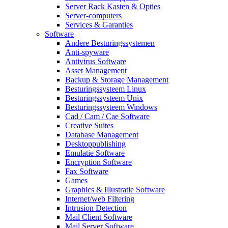
Server Rack Kasten & Opties
Server-computers
Services & Garanties
Software
Andere Besturingssystemen
Anti-spyware
Antivirus Software
Asset Management
Backup & Storage Management
Besturingssysteem Linux
Besturingssysteem Unix
Besturingssysteem Windows
Cad / Cam / Cae Software
Creative Suites
Database Management
Desktoppublishing
Emulatie Software
Encryption Software
Fax Software
Games
Graphics & Illustratie Software
Internet/web Filtering
Intrusion Detection
Mail Client Software
Mail Server Software