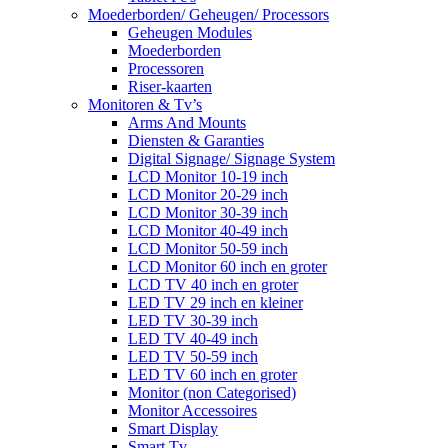
Moederborden/ Geheugen/ Processors
Geheugen Modules
Moederborden
Processoren
Riser-kaarten
Monitoren & Tv’s
Arms And Mounts
Diensten & Garanties
Digital Signage/ Signage System
LCD Monitor 10-19 inch
LCD Monitor 20-29 inch
LCD Monitor 30-39 inch
LCD Monitor 40-49 inch
LCD Monitor 50-59 inch
LCD Monitor 60 inch en groter
LCD TV 40 inch en groter
LED TV 29 inch en kleiner
LED TV 30-39 inch
LED TV 40-49 inch
LED TV 50-59 inch
LED TV 60 inch en groter
Monitor (non Categorised)
Monitor Accessoires
Smart Display
Smart Tv