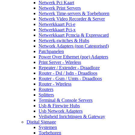
Netwerk Pci Kaart
Netwerk Print Servers
Netwerk Time-servers & Toebehoren
Netwerk Video Recorder & Server
Netwerkkaart Pci-e
Netwerkkaart Pci-x
Netwerkkaart Pcmcia & Expresscard
Netwerk-switches & Hubs
Network Adapters (non Categorised)
Patchpanelen
Power Over Ethernet (poe) Adapters
Print Server - Wireless
Repeater / Extender - Draadloze
Router - Dsl / Isdn - Draadloos
Router - Gsm / Umts - Draadloos
Router - Wireless
Routers
Splitters
Terminal & Console Servers
Usb & Firewire Hubs
Usb Network Adapters
Veiligheid Inrichtingen & Gateway
Digital Signage
Systemen
Toebehoren