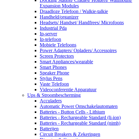
Docking Station/ Cradles/ Holders/ Wallmount/
Expansion Modules
Draadloze Telefoon / Walkie-talkie
Handheld/organizer
Headsets/ Handset/ Handfrees/ Microfoons
Industrial Pda
Ip-server
Ip-telefoon
Mobiele Telefoons
Power Adapters/ Opladers/ Accessoires
Screen Protectors
Smart Appliances/wearable
Smart Phones
Speaker Phone
Stylus Pens
Vaste Telefoon
Videoconferentie Apparatuur
Ups & Stroombescherming
Acculaders
Automatic Power Omschakelautomaten
Batteries - Button Cells - Lithium
Batteries - Rechargeable Standard (li-ion)
Batteries - Rechargeable Standard (nimh)
Batterijen
Circuit Breakers & Zekeringen