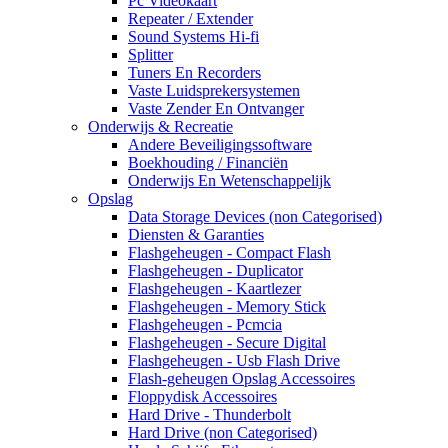
Pc Videokaart
Repeater / Extender
Sound Systems Hi-fi
Splitter
Tuners En Recorders
Vaste Luidsprekersystemen
Vaste Zender En Ontvanger
Onderwijs & Recreatie
Andere Beveiligingssoftware
Boekhouding / Financiën
Onderwijs En Wetenschappelijk
Opslag
Data Storage Devices (non Categorised)
Diensten & Garanties
Flashgeheugen - Compact Flash
Flashgeheugen - Duplicator
Flashgeheugen - Kaartlezer
Flashgeheugen - Memory Stick
Flashgeheugen - Pcmcia
Flashgeheugen - Secure Digital
Flashgeheugen - Usb Flash Drive
Flash-geheugen Opslag Accessoires
Floppydisk Accessoires
Hard Drive - Thunderbolt
Hard Drive (non Categorised)