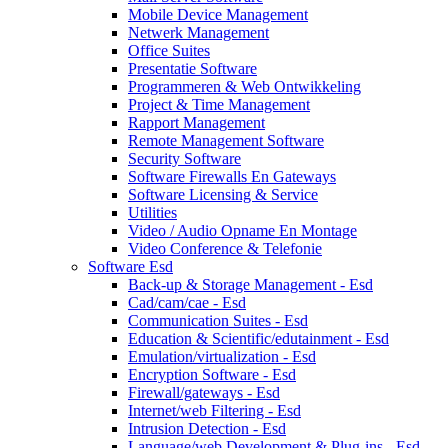
Mobile Device Management
Netwerk Management
Office Suites
Presentatie Software
Programmeren & Web Ontwikkeling
Project & Time Management
Rapport Management
Remote Management Software
Security Software
Software Firewalls En Gateways
Software Licensing & Service
Utilities
Video / Audio Opname En Montage
Video Conference & Telefonie
Software Esd
Back-up & Storage Management - Esd
Cad/cam/cae - Esd
Communication Suites - Esd
Education & Scientific/edutainment - Esd
Emulation/virtualization - Esd
Encryption Software - Esd
Firewall/gateways - Esd
Internet/web Filtering - Esd
Intrusion Detection - Esd
Language/web Development & Plug-ins - Esd