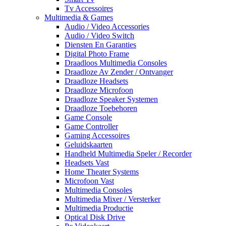
Tv Accessoires
Multimedia & Games
Audio / Video Accessories
Audio / Video Switch
Diensten En Garanties
Digital Photo Frame
Draadloos Multimedia Consoles
Draadloze Av Zender / Ontvanger
Draadloze Headsets
Draadloze Microfoon
Draadloze Speaker Systemen
Draadloze Toebehoren
Game Console
Game Controller
Gaming Accessoires
Geluidskaarten
Handheld Multimedia Speler / Recorder
Headsets Vast
Home Theater Systems
Microfoon Vast
Multimedia Consoles
Multimedia Mixer / Versterker
Multimedia Productie
Optical Disk Drive