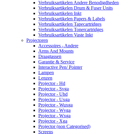
Verbruiksartikelen Andere Benodigdheden
Verbruiksartikelen Drum & Fuser Units
Verbruiksartikelen Inkt
Verbruiksartikelen Papers & Labels
Verbruiksartikelen Tapecartridges
Verbruiksartikelen Tonercartridges
Verbruiksartikelen Vaste Inkt
Projectoren
Accessoires - Andere
Arms And Mounts
Draagtassen
Garantie & Service
Interactive Pen/ Pointer
Lampen
Lenzen
Projector - Hd
Projector - Svga
Projector - Uhd
Projector - Uxga
Projector - Wuxga
Projector - Wvga
Projector - Wxga
Projector - Xga
Projector (non Categorised)
Screens