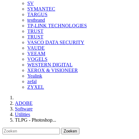
SV
SYMANTEC
TARGUS
testbrand
TP-LINK TECHNOLOGIES
TRUST
TRUST
VASCO DATA SECURITY
VAUDE
VEEAM
VOGELS
WESTERN DIGITAL
XEROX & VISIONEER
Yealink
zefal
ZYXEL
ADOBE
Software
Utilities
TLPG - Photoshop...
Zoeken