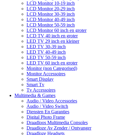
LCD Monitor 10-19 inch
LCD Monitor 20-29 inch
LCD Monitor 30-39 inch
LCD Monitor 40-49 inch
LCD Monitor 50-59 inch
LCD Monitor 60 inch en groter
LCD TV 40 inch en groter
LED TV 29 inch en kleiner
LED TV 30-39 inch
LED TV 40-49 inch
LED TV 50-59 inch
LED TV 60 inch en groter
Monitor (non Categorised)
Monitor Accessoires
Smart Display
Smart Tv
Tv Accessoires
Multimedia & Games
Audio / Video Accessories
Audio / Video Switch
Diensten En Garanties
Digital Photo Frame
Draadloos Multimedia Consoles
Draadloze Av Zender / Ontvanger
Draadloze Headsets