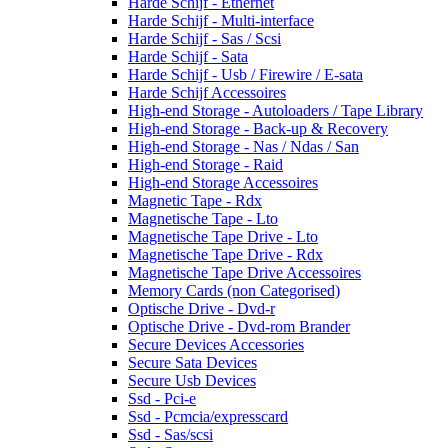
Harde Schijf - Ethernet
Harde Schijf - Multi-interface
Harde Schijf - Sas / Scsi
Harde Schijf - Sata
Harde Schijf - Usb / Firewire / E-sata
Harde Schijf Accessoires
High-end Storage - Autoloaders / Tape Library
High-end Storage - Back-up & Recovery
High-end Storage - Nas / Ndas / San
High-end Storage - Raid
High-end Storage Accessoires
Magnetic Tape - Rdx
Magnetische Tape - Lto
Magnetische Tape Drive - Lto
Magnetische Tape Drive - Rdx
Magnetische Tape Drive Accessoires
Memory Cards (non Categorised)
Optische Drive - Dvd-r
Optische Drive - Dvd-rom Brander
Secure Devices Accessories
Secure Sata Devices
Secure Usb Devices
Ssd - Pci-e
Ssd - Pcmcia/expresscard
Ssd - Sas/scsi