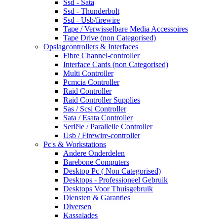
Ssd - Sata
Ssd - Thunderbolt
Ssd - Usb/firewire
Tape / Verwisselbare Media Accessoires
Tape Drive (non Categorised)
Opslagcontrollers & Interfaces
Fibre Channel-controller
Interface Cards (non Categorised)
Multi Controller
Pcmcia Controller
Raid Controller
Raid Controller Supplies
Sas / Scsi Controller
Sata / Esata Controller
Seriële / Parallelle Controller
Usb / Firewire-controller
Pc's & Workstations
Andere Onderdelen
Barebone Computers
Desktop Pc ( Non Categorised)
Desktops - Professioneel Gebruik
Desktops Voor Thuisgebruik
Diensten & Garanties
Diversen
Kassalades