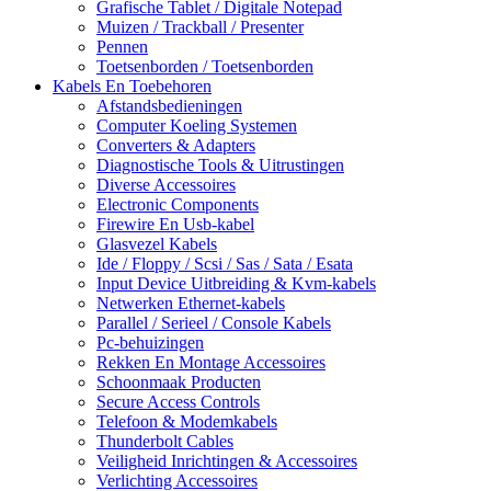
Grafische Tablet / Digitale Notepad
Muizen / Trackball / Presenter
Pennen
Toetsenborden / Toetsenborden
Kabels En Toebehoren
Afstandsbedieningen
Computer Koeling Systemen
Converters & Adapters
Diagnostische Tools & Uitrustingen
Diverse Accessoires
Electronic Components
Firewire En Usb-kabel
Glasvezel Kabels
Ide / Floppy / Scsi / Sas / Sata / Esata
Input Device Uitbreiding & Kvm-kabels
Netwerken Ethernet-kabels
Parallel / Serieel / Console Kabels
Pc-behuizingen
Rekken En Montage Accessoires
Schoonmaak Producten
Secure Access Controls
Telefoon & Modemkabels
Thunderbolt Cables
Veiligheid Inrichtingen & Accessoires
Verlichting Accessoires