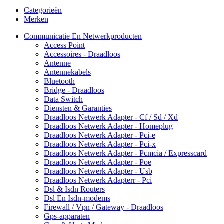
Categorieën
Merken
Communicatie En Netwerkproducten
Access Point
Accessoires - Draadloos
Antenne
Antennekabels
Bluetooth
Bridge - Draadloos
Data Switch
Diensten & Garanties
Draadloos Netwerk Adapter - Cf / Sd / Xd
Draadloos Netwerk Adapter - Homeplug
Draadloos Netwerk Adapter - Pci-e
Draadloos Netwerk Adapter - Pci-x
Draadloos Netwerk Adapter - Pcmcia / Expresscard
Draadloos Netwerk Adapter - Poe
Draadloos Netwerk Adapter - Usb
Draadloos Netwerk Adapterr - Pci
Dsl & Isdn Routers
Dsl En Isdn-modems
Firewall / Vpn / Gateway - Draadloos
Gps-apparaten