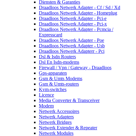
Diensten & Garanties
Draadloos Netwerk Adapter - Cf / Sd / Xd
Draadloos Netwerk Adapter - Homeplug
Draadloos Netwerk Adapter - Pci-e
Draadloos Netwerk Adapter - Pci-x
Draadloos Netwerk Adapter - Pcmcia /
Expresscard
Draadloos Netwerk Adapter - Poe
Draadloos Netwerk Adapter - Usb
Draadloos Netwerk Adapterr - Pci
Dsl & Isdn Routers
Dsl En Isdn-modems
Firewall / Vpn / Gateway - Draadloos
Gps-apparaten
Gsm & Umts Modems
Gsm & Umts-routers
Kvm-switches
Licence
Media Converter & Transceiver
Modem
Netwerk Accessoires
Netwerk Adapters
Netwerk Bridges
Netwerk Extender & Repeater
Netwerk Modules