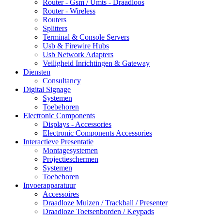
Router - Gsm / Umts - Draadloos
Router - Wireless
Routers
Splitters
Terminal & Console Servers
Usb & Firewire Hubs
Usb Network Adapters
Veiligheid Inrichtingen & Gateway
Diensten
Consultancy
Digital Signage
Systemen
Toebehoren
Electronic Components
Displays - Accessories
Electronic Components Accessories
Interactieve Presentatie
Montagesystemen
Projectieschermen
Systemen
Toebehoren
Invoerapparatuur
Accessoires
Draadloze Muizen / Trackball / Presenter
Draadloze Toetsenborden / Keypads