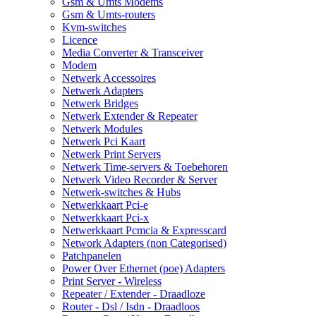
Gsm & Umts Modems
Gsm & Umts-routers
Kvm-switches
Licence
Media Converter & Transceiver
Modem
Netwerk Accessoires
Netwerk Adapters
Netwerk Bridges
Netwerk Extender & Repeater
Netwerk Modules
Netwerk Pci Kaart
Netwerk Print Servers
Netwerk Time-servers & Toebehoren
Netwerk Video Recorder & Server
Netwerk-switches & Hubs
Netwerkkaart Pci-e
Netwerkkaart Pci-x
Netwerkkaart Pcmcia & Expresscard
Network Adapters (non Categorised)
Patchpanelen
Power Over Ethernet (poe) Adapters
Print Server - Wireless
Repeater / Extender - Draadloze
Router - Dsl / Isdn - Draadloos