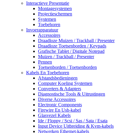
Interactieve Presentatie
Montagesystemen
Projectieschermen
Systemen
Toebehoren
Invoerapparatuur
Accessoires
Draadloze Muizen / Trackball / Presenter
Draadloze Toetsenborden / Keypads
Grafische Tablet / Digitale Notepad
Muizen / Trackball / Presenter
Pennen
Toetsenborden / Toetsenborden
Kabels En Toebehoren
Afstandsbedieningen
Computer Koeling Systemen
Converters & Adapters
Diagnostische Tools & Uitrustingen
Diverse Accessoires
Electronic Components
Firewire En Usb-kabel
Glasvezel Kabels
Ide / Floppy / Scsi / Sas / Sata / Esata
Input Device Uitbreiding & Kvm-kabels
Netwerken Ethernet-kabels