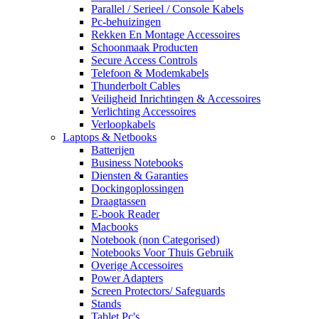
Parallel / Serieel / Console Kabels
Pc-behuizingen
Rekken En Montage Accessoires
Schoonmaak Producten
Secure Access Controls
Telefoon & Modemkabels
Thunderbolt Cables
Veiligheid Inrichtingen & Accessoires
Verlichting Accessoires
Verloopkabels
Laptops & Netbooks
Batterijen
Business Notebooks
Diensten & Garanties
Dockingoplossingen
Draagtassen
E-book Reader
Macbooks
Notebook (non Categorised)
Notebooks Voor Thuis Gebruik
Overige Accessoires
Power Adapters
Screen Protectors/ Safeguards
Stands
Tablet Pc's