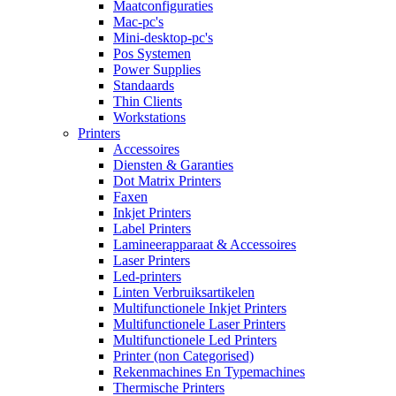
Maatconfiguraties
Mac-pc's
Mini-desktop-pc's
Pos Systemen
Power Supplies
Standaards
Thin Clients
Workstations
Printers
Accessoires
Diensten & Garanties
Dot Matrix Printers
Faxen
Inkjet Printers
Label Printers
Lamineerapparaat & Accessoires
Laser Printers
Led-printers
Linten Verbruiksartikelen
Multifunctionele Inkjet Printers
Multifunctionele Laser Printers
Multifunctionele Led Printers
Printer (non Categorised)
Rekenmachines En Typemachines
Thermische Printers