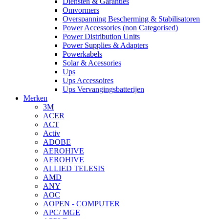
Diensten & Garanties
Omvormers
Overspanning Bescherming & Stabilisatoren
Power Accessories (non Categorised)
Power Distribution Units
Power Supplies & Adapters
Powerkabels
Solar & Acessories
Ups
Ups Accessoires
Ups Vervangingsbatterijen
Merken
3M
ACER
ACT
Activ
ADOBE
AEROHIVE
AEROHIVE
ALLIED TELESIS
AMD
ANY
AOC
AOPEN - COMPUTER
APC/ MGE