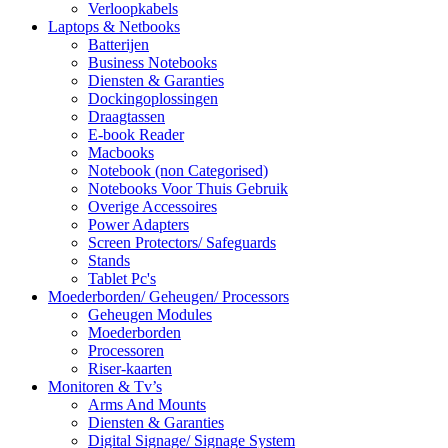
Verloopkabels
Laptops & Netbooks
Batterijen
Business Notebooks
Diensten & Garanties
Dockingoplossingen
Draagtassen
E-book Reader
Macbooks
Notebook (non Categorised)
Notebooks Voor Thuis Gebruik
Overige Accessoires
Power Adapters
Screen Protectors/ Safeguards
Stands
Tablet Pc's
Moederborden/ Geheugen/ Processors
Geheugen Modules
Moederborden
Processoren
Riser-kaarten
Monitoren & Tv’s
Arms And Mounts
Diensten & Garanties
Digital Signage/ Signage System