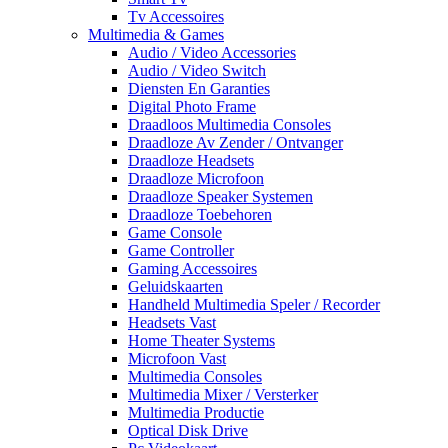
Tv Accessoires
Multimedia & Games
Audio / Video Accessories
Audio / Video Switch
Diensten En Garanties
Digital Photo Frame
Draadloos Multimedia Consoles
Draadloze Av Zender / Ontvanger
Draadloze Headsets
Draadloze Microfoon
Draadloze Speaker Systemen
Draadloze Toebehoren
Game Console
Game Controller
Gaming Accessoires
Geluidskaarten
Handheld Multimedia Speler / Recorder
Headsets Vast
Home Theater Systems
Microfoon Vast
Multimedia Consoles
Multimedia Mixer / Versterker
Multimedia Productie
Optical Disk Drive