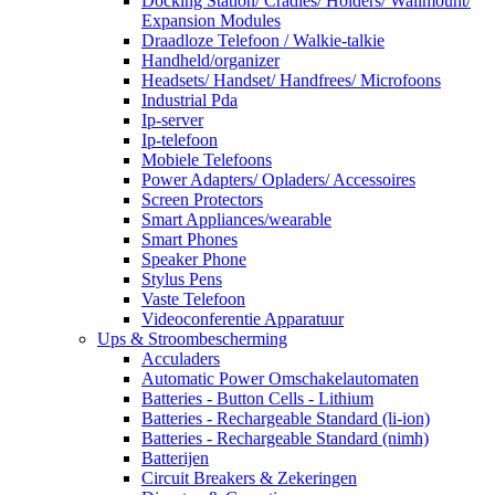
Docking Station/ Cradles/ Holders/ Wallmount/
Expansion Modules
Draadloze Telefoon / Walkie-talkie
Handheld/organizer
Headsets/ Handset/ Handfrees/ Microfoons
Industrial Pda
Ip-server
Ip-telefoon
Mobiele Telefoons
Power Adapters/ Opladers/ Accessoires
Screen Protectors
Smart Appliances/wearable
Smart Phones
Speaker Phone
Stylus Pens
Vaste Telefoon
Videoconferentie Apparatuur
Ups & Stroombescherming
Acculaders
Automatic Power Omschakelautomaten
Batteries - Button Cells - Lithium
Batteries - Rechargeable Standard (li-ion)
Batteries - Rechargeable Standard (nimh)
Batterijen
Circuit Breakers & Zekeringen