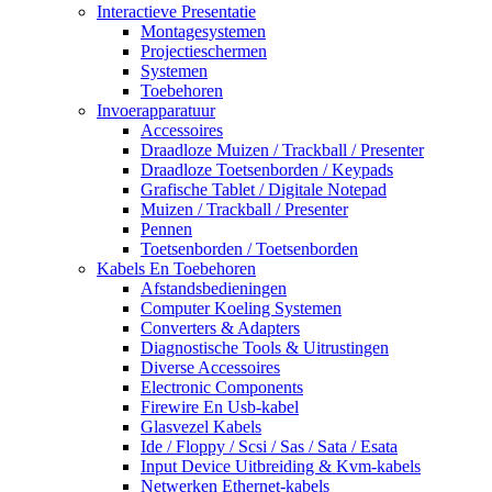
Interactieve Presentatie
Montagesystemen
Projectieschermen
Systemen
Toebehoren
Invoerapparatuur
Accessoires
Draadloze Muizen / Trackball / Presenter
Draadloze Toetsenborden / Keypads
Grafische Tablet / Digitale Notepad
Muizen / Trackball / Presenter
Pennen
Toetsenborden / Toetsenborden
Kabels En Toebehoren
Afstandsbedieningen
Computer Koeling Systemen
Converters & Adapters
Diagnostische Tools & Uitrustingen
Diverse Accessoires
Electronic Components
Firewire En Usb-kabel
Glasvezel Kabels
Ide / Floppy / Scsi / Sas / Sata / Esata
Input Device Uitbreiding & Kvm-kabels
Netwerken Ethernet-kabels