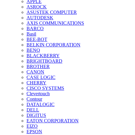
APPLE
ASROCK
ASUSTEK COMPUTER
AUTODESK
AXIS COMMUNICATIONS
BARCO
Basil
BEE-BOT
BELKIN CORPORATION
BENQ
BLACKBERRY
BRIGHTBOARD
BROTHER
CANON
CASE LOGIC
CHERRY
CISCO SYSTEMS
Clevertouch
Contour
DATALOGIC
DELL
DIGITUS
EATON CORPORATION
EIZO
EPSON