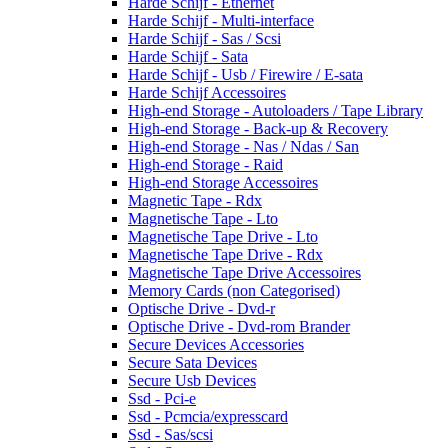
Harde Schijf - Ethernet
Harde Schijf - Multi-interface
Harde Schijf - Sas / Scsi
Harde Schijf - Sata
Harde Schijf - Usb / Firewire / E-sata
Harde Schijf Accessoires
High-end Storage - Autoloaders / Tape Library
High-end Storage - Back-up & Recovery
High-end Storage - Nas / Ndas / San
High-end Storage - Raid
High-end Storage Accessoires
Magnetic Tape - Rdx
Magnetische Tape - Lto
Magnetische Tape Drive - Lto
Magnetische Tape Drive - Rdx
Magnetische Tape Drive Accessoires
Memory Cards (non Categorised)
Optische Drive - Dvd-r
Optische Drive - Dvd-rom Brander
Secure Devices Accessories
Secure Sata Devices
Secure Usb Devices
Ssd - Pci-e
Ssd - Pcmcia/expresscard
Ssd - Sas/scsi