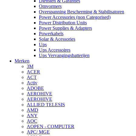
Diensten & Garanties
Omvormers
Overspanning Bescherming & Stabilisatoren
Power Accessories (non Categorised)
Power Distribution Units
Power Supplies & Adapters
Powerkabels
Solar & Acessories
Ups
Ups Accessoires
Ups Vervangingsbatterijen
Merken
3M
ACER
ACT
Activ
ADOBE
AEROHIVE
AEROHIVE
ALLIED TELESIS
AMD
ANY
AOC
AOPEN - COMPUTER
APC/ MGE