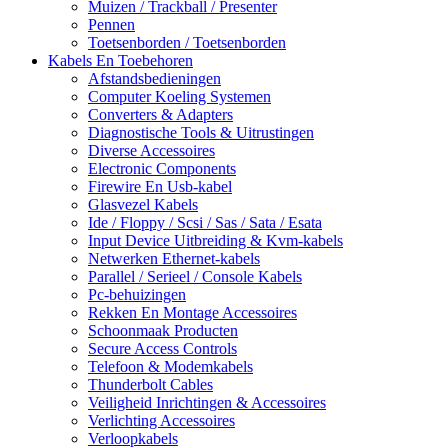
Muizen / Trackball / Presenter
Pennen
Toetsenborden / Toetsenborden
Kabels En Toebehoren
Afstandsbedieningen
Computer Koeling Systemen
Converters & Adapters
Diagnostische Tools & Uitrustingen
Diverse Accessoires
Electronic Components
Firewire En Usb-kabel
Glasvezel Kabels
Ide / Floppy / Scsi / Sas / Sata / Esata
Input Device Uitbreiding & Kvm-kabels
Netwerken Ethernet-kabels
Parallel / Serieel / Console Kabels
Pc-behuizingen
Rekken En Montage Accessoires
Schoonmaak Producten
Secure Access Controls
Telefoon & Modemkabels
Thunderbolt Cables
Veiligheid Inrichtingen & Accessoires
Verlichting Accessoires
Verloopkabels