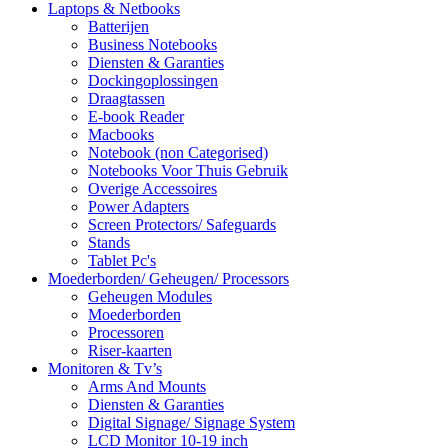
Laptops & Netbooks
Batterijen
Business Notebooks
Diensten & Garanties
Dockingoplossingen
Draagtassen
E-book Reader
Macbooks
Notebook (non Categorised)
Notebooks Voor Thuis Gebruik
Overige Accessoires
Power Adapters
Screen Protectors/ Safeguards
Stands
Tablet Pc's
Moederborden/ Geheugen/ Processors
Geheugen Modules
Moederborden
Processoren
Riser-kaarten
Monitoren & Tv’s
Arms And Mounts
Diensten & Garanties
Digital Signage/ Signage System
LCD Monitor 10-19 inch