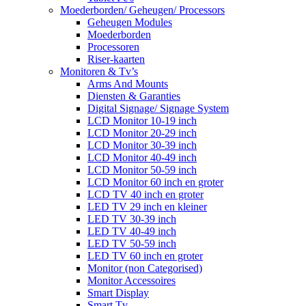
Moederborden/ Geheugen/ Processors
Geheugen Modules
Moederborden
Processoren
Riser-kaarten
Monitoren & Tv’s
Arms And Mounts
Diensten & Garanties
Digital Signage/ Signage System
LCD Monitor 10-19 inch
LCD Monitor 20-29 inch
LCD Monitor 30-39 inch
LCD Monitor 40-49 inch
LCD Monitor 50-59 inch
LCD Monitor 60 inch en groter
LCD TV 40 inch en groter
LED TV 29 inch en kleiner
LED TV 30-39 inch
LED TV 40-49 inch
LED TV 50-59 inch
LED TV 60 inch en groter
Monitor (non Categorised)
Monitor Accessoires
Smart Display
Smart Tv