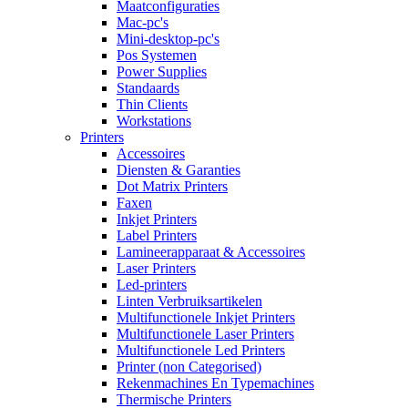
Maatconfiguraties
Mac-pc's
Mini-desktop-pc's
Pos Systemen
Power Supplies
Standaards
Thin Clients
Workstations
Printers
Accessoires
Diensten & Garanties
Dot Matrix Printers
Faxen
Inkjet Printers
Label Printers
Lamineerapparaat & Accessoires
Laser Printers
Led-printers
Linten Verbruiksartikelen
Multifunctionele Inkjet Printers
Multifunctionele Laser Printers
Multifunctionele Led Printers
Printer (non Categorised)
Rekenmachines En Typemachines
Thermische Printers