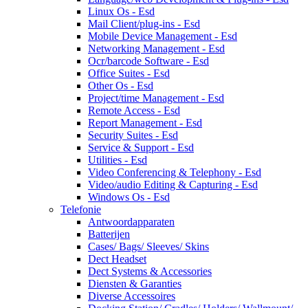
Linux Os - Esd
Mail Client/plug-ins - Esd
Mobile Device Management - Esd
Networking Management - Esd
Ocr/barcode Software - Esd
Office Suites - Esd
Other Os - Esd
Project/time Management - Esd
Remote Access - Esd
Report Management - Esd
Security Suites - Esd
Service & Support - Esd
Utilities - Esd
Video Conferencing & Telephony - Esd
Video/audio Editing & Capturing - Esd
Windows Os - Esd
Telefonie
Antwoordapparaten
Batterijen
Cases/ Bags/ Sleeves/ Skins
Dect Headset
Dect Systems & Accessories
Diensten & Garanties
Diverse Accessoires