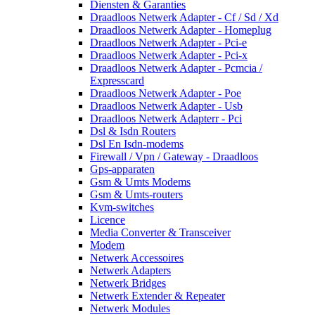
Diensten & Garanties
Draadloos Netwerk Adapter - Cf / Sd / Xd
Draadloos Netwerk Adapter - Homeplug
Draadloos Netwerk Adapter - Pci-e
Draadloos Netwerk Adapter - Pci-x
Draadloos Netwerk Adapter - Pcmcia /
Expresscard
Draadloos Netwerk Adapter - Poe
Draadloos Netwerk Adapter - Usb
Draadloos Netwerk Adapterr - Pci
Dsl & Isdn Routers
Dsl En Isdn-modems
Firewall / Vpn / Gateway - Draadloos
Gps-apparaten
Gsm & Umts Modems
Gsm & Umts-routers
Kvm-switches
Licence
Media Converter & Transceiver
Modem
Netwerk Accessoires
Netwerk Adapters
Netwerk Bridges
Netwerk Extender & Repeater
Netwerk Modules