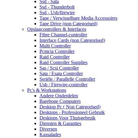
Ssd - Sata
Ssd - Thunderbolt
Ssd - Usb/firewire
Tape / Verwisselbare Media Accessoires
Tape Drive (non Categorised)
Opslagcontrollers & Interfaces
Fibre Channel-controller
Interface Cards (non Categorised)
Multi Controller
Pcmcia Controller
Raid Controller
Raid Controller Supplies
Sas / Scsi Controller
Sata / Esata Controller
Seriële / Parallelle Controller
Usb / Firewire-controller
Pc's & Workstations
Andere Onderdelen
Barebone Computers
Desktop Pc ( Non Categorised)
Desktops - Professioneel Gebruik
Desktops Voor Thuisgebruik
Diensten & Garanties
Diversen
Kassalades