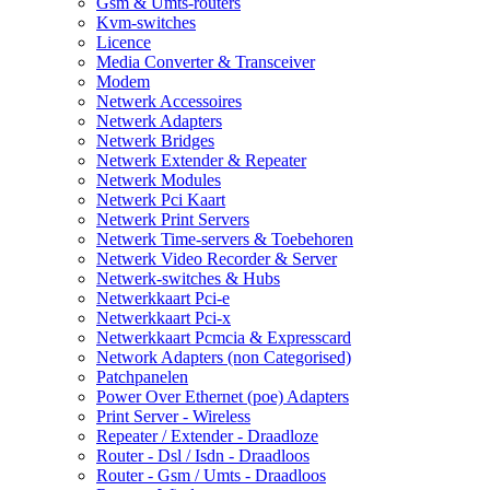
Gsm & Umts-routers
Kvm-switches
Licence
Media Converter & Transceiver
Modem
Netwerk Accessoires
Netwerk Adapters
Netwerk Bridges
Netwerk Extender & Repeater
Netwerk Modules
Netwerk Pci Kaart
Netwerk Print Servers
Netwerk Time-servers & Toebehoren
Netwerk Video Recorder & Server
Netwerk-switches & Hubs
Netwerkkaart Pci-e
Netwerkkaart Pci-x
Netwerkkaart Pcmcia & Expresscard
Network Adapters (non Categorised)
Patchpanelen
Power Over Ethernet (poe) Adapters
Print Server - Wireless
Repeater / Extender - Draadloze
Router - Dsl / Isdn - Draadloos
Router - Gsm / Umts - Draadloos