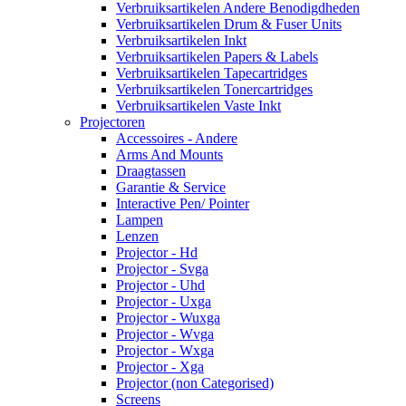
Verbruiksartikelen Andere Benodigdheden
Verbruiksartikelen Drum & Fuser Units
Verbruiksartikelen Inkt
Verbruiksartikelen Papers & Labels
Verbruiksartikelen Tapecartridges
Verbruiksartikelen Tonercartridges
Verbruiksartikelen Vaste Inkt
Projectoren
Accessoires - Andere
Arms And Mounts
Draagtassen
Garantie & Service
Interactive Pen/ Pointer
Lampen
Lenzen
Projector - Hd
Projector - Svga
Projector - Uhd
Projector - Uxga
Projector - Wuxga
Projector - Wvga
Projector - Wxga
Projector - Xga
Projector (non Categorised)
Screens