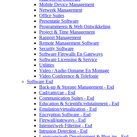
Mobile Device Management
Netwerk Management
Office Suites
Presentatie Software
Programmeren & Web Ontwikkeling
Project & Time Management
Rapport Management
Remote Management Software
Security Software
Software Firewalls En Gateways
Software Licensing & Service
Utilities
Video / Audio Opname En Montage
Video Conference & Telefonie
Software Esd
Back-up & Storage Management - Esd
Cad/cam/cae - Esd
Communication Suites - Esd
Education & Scientific/edutainment - Esd
Emulation/virtualization - Esd
Encryption Software - Esd
Firewall/gateways - Esd
Internet/web Filtering - Esd
Intrusion Detection - Esd
Language/web Development & Plug-ins - Esd