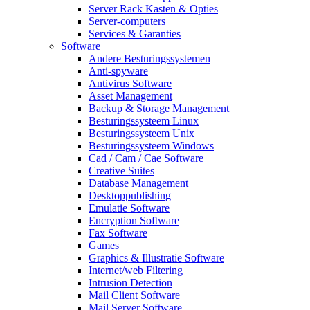
Server Rack Kasten & Opties
Server-computers
Services & Garanties
Software
Andere Besturingssystemen
Anti-spyware
Antivirus Software
Asset Management
Backup & Storage Management
Besturingssysteem Linux
Besturingssysteem Unix
Besturingssysteem Windows
Cad / Cam / Cae Software
Creative Suites
Database Management
Desktoppublishing
Emulatie Software
Encryption Software
Fax Software
Games
Graphics & Illustratie Software
Internet/web Filtering
Intrusion Detection
Mail Client Software
Mail Server Software