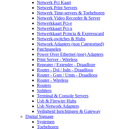
Netwerk Pci Kaart
Netwerk Print Servers
Netwerk Time-servers & Toebehoren
Netwerk Video Recorder & Server
Netwerkkaart Pci-e
Netwerkkaart Pci-x
Netwerkkaart Pcmcia & Expresscard
Netwerk-switches & Hubs
Network Adapters (non Categorised)
Patchpanelen
Power Over Ethernet (poe) Adapters
Print Server - Wireless
Repeater / Extender - Draadloze
Router - Dsl / Isdn - Draadloos
Router - Gsm / Umts - Draadloos
Router - Wireless
Routers
Splitters
Terminal & Console Servers
Usb & Firewire Hubs
Usb Network Adapters
Veiligheid Inrichtingen & Gateway
Digital Signage
Systemen
Toebehoren