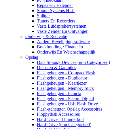
Pc Videokaart
Repeater / Extender
Sound Systems Hi-fi
Splitter
Tuners En Recorders
Vaste Luidsprekersystemen
Vaste Zender En Ontvanger
Onderwijs & Recreatie
Andere Beveiligingssoftware
Boekhouding / Financiën
Onderwijs En Wetenschappelijk
Opslag
Data Storage Devices (non Categorised)
Diensten & Garanties
Flashgeheugen - Compact Flash
Flashgeheugen - Duplicator
Flashgeheugen - Kaartlezer
Flashgeheugen - Memory Stick
Flashgeheugen - Pcmcia
Flashgeheugen - Secure Digital
Flashgeheugen - Usb Flash Drive
Flash-geheugen Opslag Accessoires
Floppydisk Accessoires
Hard Drive - Thunderbolt
Hard Drive (non Categorised)