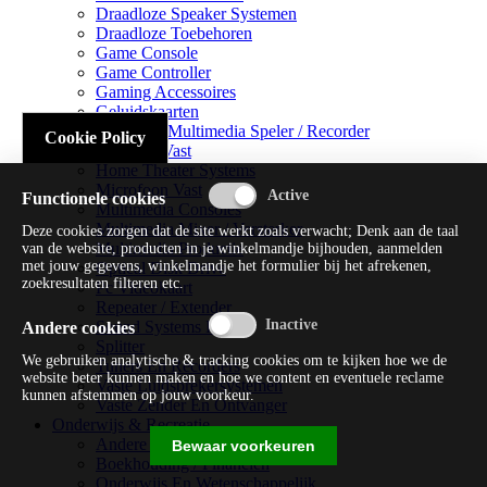
Draadloze Speaker Systemen
Draadloze Toebehoren
Game Console
Game Controller
Gaming Accessoires
Geluidskaarten
Handheld Multimedia Speler / Recorder
Cookie Policy
Headsets Vast
Home Theater Systems
Microfoon Vast
Functionele cookies
Multimedia Consoles
Multimedia Mixer / Versterker
Deze cookies zorgen dat de site werkt zoals verwacht; Denk aan de taal
Multimedia Productie
van de website, producten in je winkelmandje bijhouden, aanmelden
met jouw gegevens, winkelmandje het formulier bij het afrekenen,
Optical Disk Drive
zoekresultaten filteren etc.
Pc Videokaart
Repeater / Extender
Sound Systems Hi-fi
Andere cookies
Splitter
We gebruiken analytische & tracking cookies om te kijken hoe we de
Tuners En Recorders
website beter kunnen maken en hoe we content en eventuele reclame
Vaste Luidsprekersystemen
kunnen afstemmen op jouw voorkeur.
Vaste Zender En Ontvanger
Onderwijs & Recreatie
Andere Beveiligingssoftware
Bewaar voorkeuren
Boekhouding / Financiën
Onderwijs En Wetenschappelijk