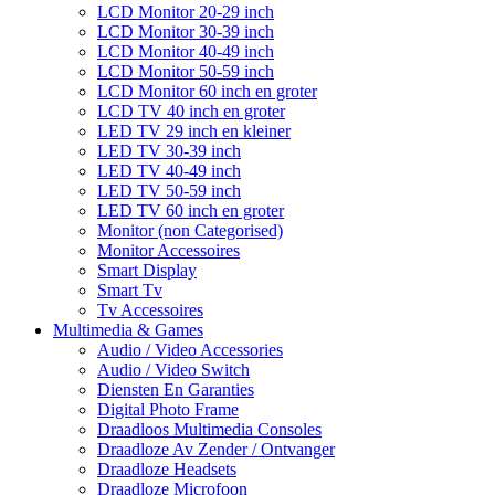
LCD Monitor 20-29 inch
LCD Monitor 30-39 inch
LCD Monitor 40-49 inch
LCD Monitor 50-59 inch
LCD Monitor 60 inch en groter
LCD TV 40 inch en groter
LED TV 29 inch en kleiner
LED TV 30-39 inch
LED TV 40-49 inch
LED TV 50-59 inch
LED TV 60 inch en groter
Monitor (non Categorised)
Monitor Accessoires
Smart Display
Smart Tv
Tv Accessoires
Multimedia & Games
Audio / Video Accessories
Audio / Video Switch
Diensten En Garanties
Digital Photo Frame
Draadloos Multimedia Consoles
Draadloze Av Zender / Ontvanger
Draadloze Headsets
Draadloze Microfoon