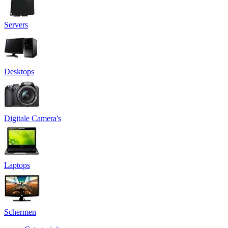
Servers
Desktops
Digitale Camera's
Laptops
Schermen