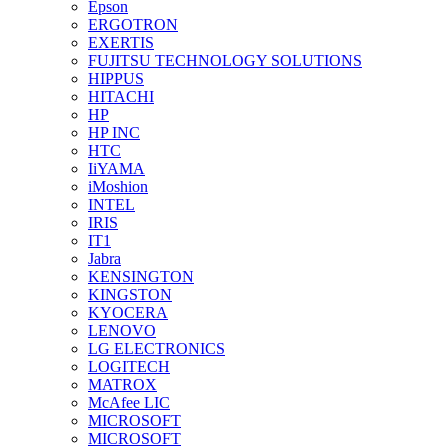
Epson
ERGOTRON
EXERTIS
FUJITSU TECHNOLOGY SOLUTIONS
HIPPUS
HITACHI
HP
HP INC
HTC
IiYAMA
iMoshion
INTEL
IRIS
IT1
Jabra
KENSINGTON
KINGSTON
KYOCERA
LENOVO
LG ELECTRONICS
LOGITECH
MATROX
McAfee LIC
MICROSOFT
MICROSOFT