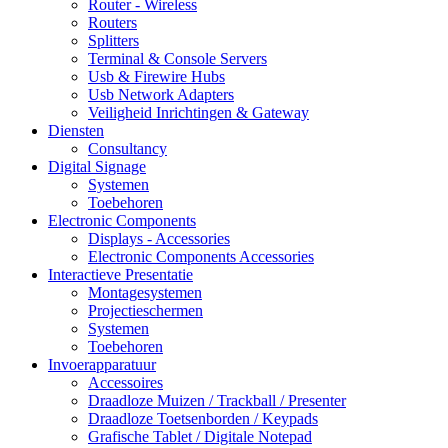
Router - Wireless
Routers
Splitters
Terminal & Console Servers
Usb & Firewire Hubs
Usb Network Adapters
Veiligheid Inrichtingen & Gateway
Diensten
Consultancy
Digital Signage
Systemen
Toebehoren
Electronic Components
Displays - Accessories
Electronic Components Accessories
Interactieve Presentatie
Montagesystemen
Projectieschermen
Systemen
Toebehoren
Invoerapparatuur
Accessoires
Draadloze Muizen / Trackball / Presenter
Draadloze Toetsenborden / Keypads
Grafische Tablet / Digitale Notepad