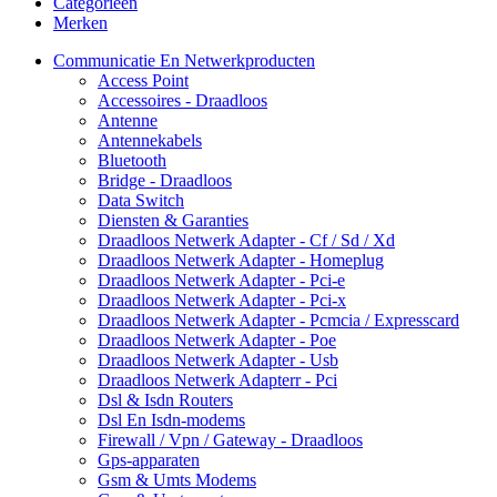
Categorieën
Merken
Communicatie En Netwerkproducten
Access Point
Accessoires - Draadloos
Antenne
Antennekabels
Bluetooth
Bridge - Draadloos
Data Switch
Diensten & Garanties
Draadloos Netwerk Adapter - Cf / Sd / Xd
Draadloos Netwerk Adapter - Homeplug
Draadloos Netwerk Adapter - Pci-e
Draadloos Netwerk Adapter - Pci-x
Draadloos Netwerk Adapter - Pcmcia / Expresscard
Draadloos Netwerk Adapter - Poe
Draadloos Netwerk Adapter - Usb
Draadloos Netwerk Adapterr - Pci
Dsl & Isdn Routers
Dsl En Isdn-modems
Firewall / Vpn / Gateway - Draadloos
Gps-apparaten
Gsm & Umts Modems