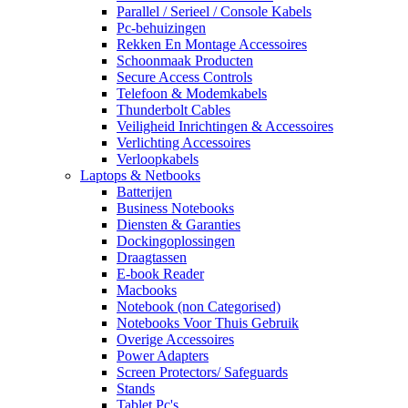
Parallel / Serieel / Console Kabels
Pc-behuizingen
Rekken En Montage Accessoires
Schoonmaak Producten
Secure Access Controls
Telefoon & Modemkabels
Thunderbolt Cables
Veiligheid Inrichtingen & Accessoires
Verlichting Accessoires
Verloopkabels
Laptops & Netbooks
Batterijen
Business Notebooks
Diensten & Garanties
Dockingoplossingen
Draagtassen
E-book Reader
Macbooks
Notebook (non Categorised)
Notebooks Voor Thuis Gebruik
Overige Accessoires
Power Adapters
Screen Protectors/ Safeguards
Stands
Tablet Pc's