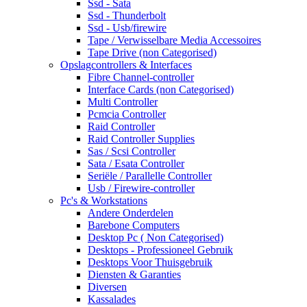
Ssd - Sata
Ssd - Thunderbolt
Ssd - Usb/firewire
Tape / Verwisselbare Media Accessoires
Tape Drive (non Categorised)
Opslagcontrollers & Interfaces
Fibre Channel-controller
Interface Cards (non Categorised)
Multi Controller
Pcmcia Controller
Raid Controller
Raid Controller Supplies
Sas / Scsi Controller
Sata / Esata Controller
Seriële / Parallelle Controller
Usb / Firewire-controller
Pc's & Workstations
Andere Onderdelen
Barebone Computers
Desktop Pc ( Non Categorised)
Desktops - Professioneel Gebruik
Desktops Voor Thuisgebruik
Diensten & Garanties
Diversen
Kassalades