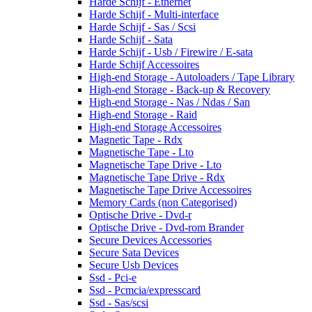
Harde Schijf - Ethernet
Harde Schijf - Multi-interface
Harde Schijf - Sas / Scsi
Harde Schijf - Sata
Harde Schijf - Usb / Firewire / E-sata
Harde Schijf Accessoires
High-end Storage - Autoloaders / Tape Library
High-end Storage - Back-up & Recovery
High-end Storage - Nas / Ndas / San
High-end Storage - Raid
High-end Storage Accessoires
Magnetic Tape - Rdx
Magnetische Tape - Lto
Magnetische Tape Drive - Lto
Magnetische Tape Drive - Rdx
Magnetische Tape Drive Accessoires
Memory Cards (non Categorised)
Optische Drive - Dvd-r
Optische Drive - Dvd-rom Brander
Secure Devices Accessories
Secure Sata Devices
Secure Usb Devices
Ssd - Pci-e
Ssd - Pcmcia/expresscard
Ssd - Sas/scsi