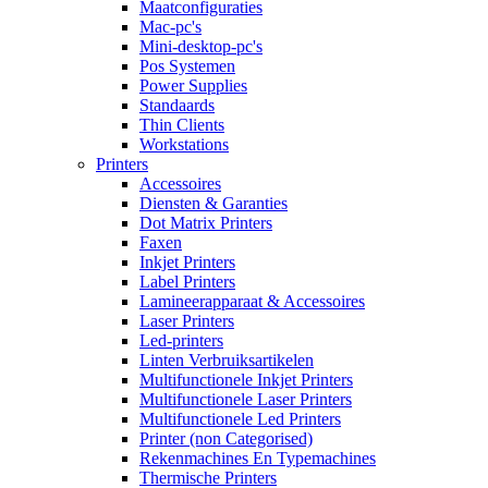
Maatconfiguraties
Mac-pc's
Mini-desktop-pc's
Pos Systemen
Power Supplies
Standaards
Thin Clients
Workstations
Printers
Accessoires
Diensten & Garanties
Dot Matrix Printers
Faxen
Inkjet Printers
Label Printers
Lamineerapparaat & Accessoires
Laser Printers
Led-printers
Linten Verbruiksartikelen
Multifunctionele Inkjet Printers
Multifunctionele Laser Printers
Multifunctionele Led Printers
Printer (non Categorised)
Rekenmachines En Typemachines
Thermische Printers