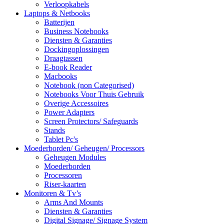
Verloopkabels
Laptops & Netbooks
Batterijen
Business Notebooks
Diensten & Garanties
Dockingoplossingen
Draagtassen
E-book Reader
Macbooks
Notebook (non Categorised)
Notebooks Voor Thuis Gebruik
Overige Accessoires
Power Adapters
Screen Protectors/ Safeguards
Stands
Tablet Pc's
Moederborden/ Geheugen/ Processors
Geheugen Modules
Moederborden
Processoren
Riser-kaarten
Monitoren & Tv’s
Arms And Mounts
Diensten & Garanties
Digital Signage/ Signage System