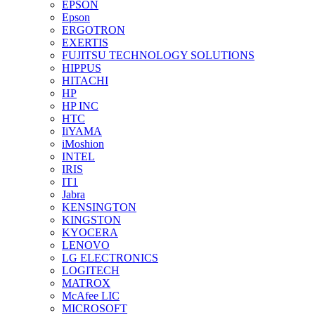
EPSON
Epson
ERGOTRON
EXERTIS
FUJITSU TECHNOLOGY SOLUTIONS
HIPPUS
HITACHI
HP
HP INC
HTC
IiYAMA
iMoshion
INTEL
IRIS
IT1
Jabra
KENSINGTON
KINGSTON
KYOCERA
LENOVO
LG ELECTRONICS
LOGITECH
MATROX
McAfee LIC
MICROSOFT