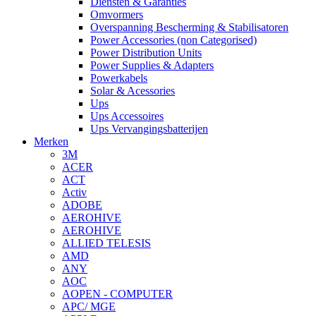
Diensten & Garanties
Omvormers
Overspanning Bescherming & Stabilisatoren
Power Accessories (non Categorised)
Power Distribution Units
Power Supplies & Adapters
Powerkabels
Solar & Acessories
Ups
Ups Accessoires
Ups Vervangingsbatterijen
Merken
3M
ACER
ACT
Activ
ADOBE
AEROHIVE
AEROHIVE
ALLIED TELESIS
AMD
ANY
AOC
AOPEN - COMPUTER
APC/ MGE