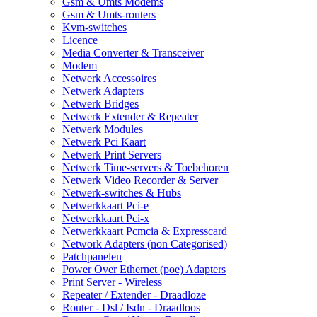
Gsm & Umts Modems
Gsm & Umts-routers
Kvm-switches
Licence
Media Converter & Transceiver
Modem
Netwerk Accessoires
Netwerk Adapters
Netwerk Bridges
Netwerk Extender & Repeater
Netwerk Modules
Netwerk Pci Kaart
Netwerk Print Servers
Netwerk Time-servers & Toebehoren
Netwerk Video Recorder & Server
Netwerk-switches & Hubs
Netwerkkaart Pci-e
Netwerkkaart Pci-x
Netwerkkaart Pcmcia & Expresscard
Network Adapters (non Categorised)
Patchpanelen
Power Over Ethernet (poe) Adapters
Print Server - Wireless
Repeater / Extender - Draadloze
Router - Dsl / Isdn - Draadloos