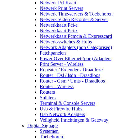
Netwerk Pci Kaart
Netwerk Print Servers
Netwerk Time-servers & Toebehoren
Netwerk Video Recorder & Server
Netwerkkaart Pci-e
Netwerkkaart Pci-x
Netwerkkaart Pcmcia & Expresscard
Netwerk-switches & Hubs
Network Adapters (non Categorised)
Patchpanelen
Power Over Ethernet (poe) Adapters
Print Server - Wireless
Repeater / Extender - Draadloze
Router - Dsl / Isdn - Draadloos
Router - Gsm / Umts - Draadloos
Router - Wireless
Routers
Splitters
Terminal & Console Servers
Usb & Firewire Hubs
Usb Network Adapters
Veiligheid Inrichtingen & Gateway
Digital Signage
Systemen
Toebehoren