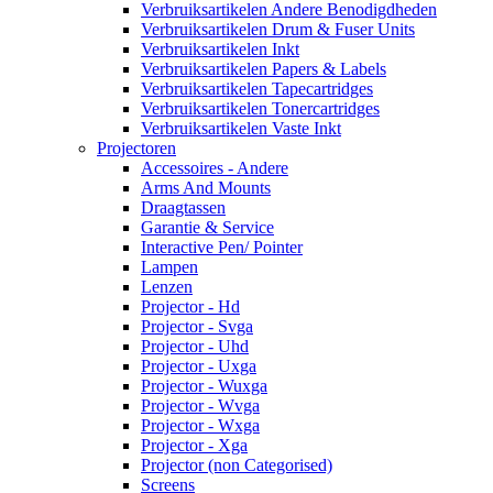
Verbruiksartikelen Andere Benodigdheden
Verbruiksartikelen Drum & Fuser Units
Verbruiksartikelen Inkt
Verbruiksartikelen Papers & Labels
Verbruiksartikelen Tapecartridges
Verbruiksartikelen Tonercartridges
Verbruiksartikelen Vaste Inkt
Projectoren
Accessoires - Andere
Arms And Mounts
Draagtassen
Garantie & Service
Interactive Pen/ Pointer
Lampen
Lenzen
Projector - Hd
Projector - Svga
Projector - Uhd
Projector - Uxga
Projector - Wuxga
Projector - Wvga
Projector - Wxga
Projector - Xga
Projector (non Categorised)
Screens