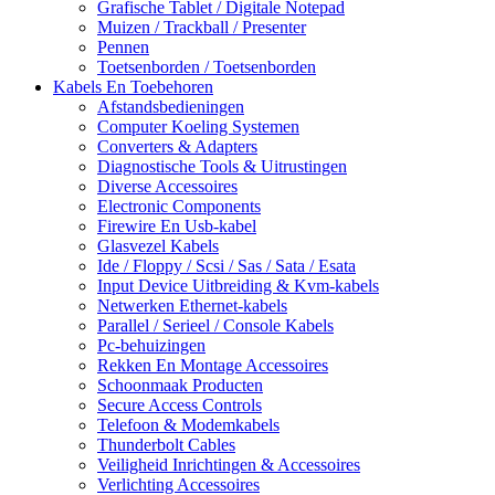
Grafische Tablet / Digitale Notepad
Muizen / Trackball / Presenter
Pennen
Toetsenborden / Toetsenborden
Kabels En Toebehoren
Afstandsbedieningen
Computer Koeling Systemen
Converters & Adapters
Diagnostische Tools & Uitrustingen
Diverse Accessoires
Electronic Components
Firewire En Usb-kabel
Glasvezel Kabels
Ide / Floppy / Scsi / Sas / Sata / Esata
Input Device Uitbreiding & Kvm-kabels
Netwerken Ethernet-kabels
Parallel / Serieel / Console Kabels
Pc-behuizingen
Rekken En Montage Accessoires
Schoonmaak Producten
Secure Access Controls
Telefoon & Modemkabels
Thunderbolt Cables
Veiligheid Inrichtingen & Accessoires
Verlichting Accessoires