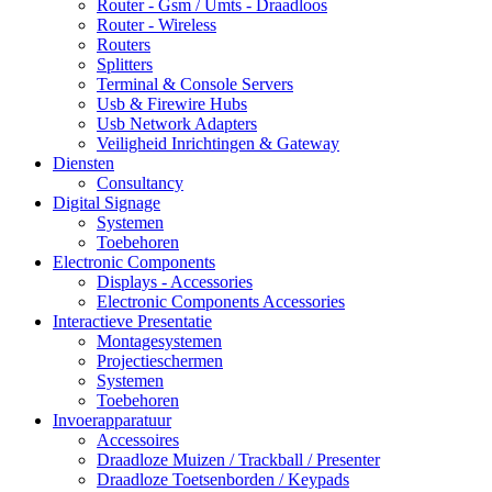
Router - Gsm / Umts - Draadloos
Router - Wireless
Routers
Splitters
Terminal & Console Servers
Usb & Firewire Hubs
Usb Network Adapters
Veiligheid Inrichtingen & Gateway
Diensten
Consultancy
Digital Signage
Systemen
Toebehoren
Electronic Components
Displays - Accessories
Electronic Components Accessories
Interactieve Presentatie
Montagesystemen
Projectieschermen
Systemen
Toebehoren
Invoerapparatuur
Accessoires
Draadloze Muizen / Trackball / Presenter
Draadloze Toetsenborden / Keypads