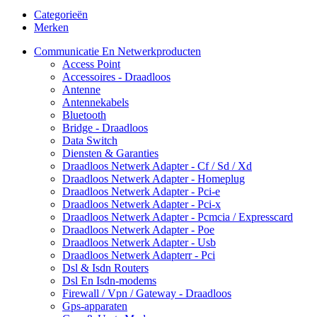
Categorieën
Merken
Communicatie En Netwerkproducten
Access Point
Accessoires - Draadloos
Antenne
Antennekabels
Bluetooth
Bridge - Draadloos
Data Switch
Diensten & Garanties
Draadloos Netwerk Adapter - Cf / Sd / Xd
Draadloos Netwerk Adapter - Homeplug
Draadloos Netwerk Adapter - Pci-e
Draadloos Netwerk Adapter - Pci-x
Draadloos Netwerk Adapter - Pcmcia / Expresscard
Draadloos Netwerk Adapter - Poe
Draadloos Netwerk Adapter - Usb
Draadloos Netwerk Adapterr - Pci
Dsl & Isdn Routers
Dsl En Isdn-modems
Firewall / Vpn / Gateway - Draadloos
Gps-apparaten