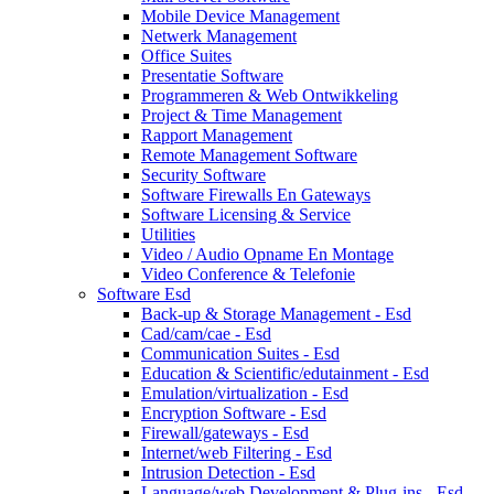
Mobile Device Management
Netwerk Management
Office Suites
Presentatie Software
Programmeren & Web Ontwikkeling
Project & Time Management
Rapport Management
Remote Management Software
Security Software
Software Firewalls En Gateways
Software Licensing & Service
Utilities
Video / Audio Opname En Montage
Video Conference & Telefonie
Software Esd
Back-up & Storage Management - Esd
Cad/cam/cae - Esd
Communication Suites - Esd
Education & Scientific/edutainment - Esd
Emulation/virtualization - Esd
Encryption Software - Esd
Firewall/gateways - Esd
Internet/web Filtering - Esd
Intrusion Detection - Esd
Language/web Development & Plug-ins - Esd