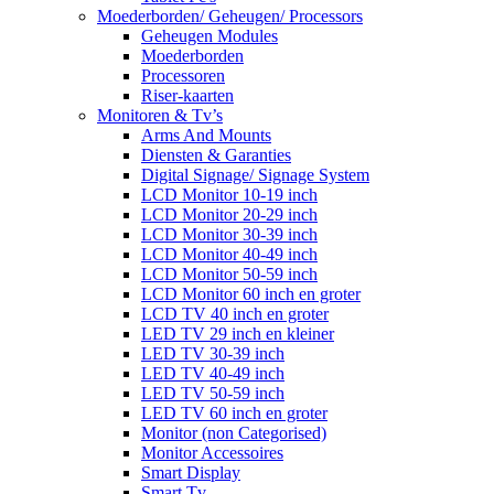
Moederborden/ Geheugen/ Processors
Geheugen Modules
Moederborden
Processoren
Riser-kaarten
Monitoren & Tv’s
Arms And Mounts
Diensten & Garanties
Digital Signage/ Signage System
LCD Monitor 10-19 inch
LCD Monitor 20-29 inch
LCD Monitor 30-39 inch
LCD Monitor 40-49 inch
LCD Monitor 50-59 inch
LCD Monitor 60 inch en groter
LCD TV 40 inch en groter
LED TV 29 inch en kleiner
LED TV 30-39 inch
LED TV 40-49 inch
LED TV 50-59 inch
LED TV 60 inch en groter
Monitor (non Categorised)
Monitor Accessoires
Smart Display
Smart Tv