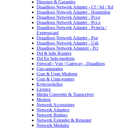
Diensten & Garanties
Draadloos Netwerk Adapter - Cf / Sd / Xd
Draadloos Netwerk Adapter - Homeplug
Draadloos Netwerk Adapter - Pci-e
Draadloos Netwerk Adapter - Pci-x
Draadloos Netwerk Adapter - Pcmcia /
Expresscard
Draadloos Netwerk Adapter - Poe
Draadloos Netwerk Adapter - Usb
Draadloos Netwerk Adapterr - Pci
Dsl & Isdn Routers
Dsl En Isdn-modems
Firewall / Vpn / Gateway - Draadloos
Gps-apparaten
Gsm & Umts Modems
Gsm & Umts-routers
Kvm-switches
Licence
Media Converter & Transceiver
Modem
Netwerk Accessoires
Netwerk Adapters
Netwerk Bridges
Netwerk Extender & Repeater
Netwerk Modules