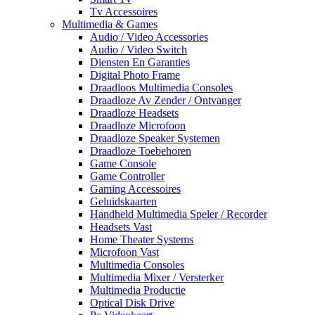
Tv Accessoires
Multimedia & Games
Audio / Video Accessories
Audio / Video Switch
Diensten En Garanties
Digital Photo Frame
Draadloos Multimedia Consoles
Draadloze Av Zender / Ontvanger
Draadloze Headsets
Draadloze Microfoon
Draadloze Speaker Systemen
Draadloze Toebehoren
Game Console
Game Controller
Gaming Accessoires
Geluidskaarten
Handheld Multimedia Speler / Recorder
Headsets Vast
Home Theater Systems
Microfoon Vast
Multimedia Consoles
Multimedia Mixer / Versterker
Multimedia Productie
Optical Disk Drive