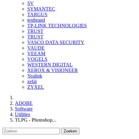
SV
SYMANTEC
TARGUS
testbrand
TP-LINK TECHNOLOGIES
TRUST
TRUST
VASCO DATA SECURITY
VAUDE
VEEAM
VOGELS
WESTERN DIGITAL
XEROX & VISIONEER
Yealink
zefal
ZYXEL
ADOBE
Software
Utilities
TLPG - Photoshop...
Zoeken