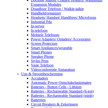
Docking Station/ Cradles/ Holders/ Wallmount/
Expansion Modules
Draadloze Telefoon / Walkie-talkie
Handheld/organizer
Headsets/ Handset/ Handfrees/ Microfoons
Industrial Pda
Ip-server
Ip-telefoon
Mobiele Telefoons
Power Adapters/ Opladers/ Accessoires
Screen Protectors
Smart Appliances/wearable
Smart Phones
Speaker Phone
Stylus Pens
Vaste Telefoon
Videoconferentie Apparatuur
Ups & Stroombescherming
Acculaders
Automatic Power Omschakelautomaten
Batteries - Button Cells - Lithium
Batteries - Rechargeable Standard (li-ion)
Batteries - Rechargeable Standard (nimh)
Batterijen
Circuit Breakers & Zekeringen