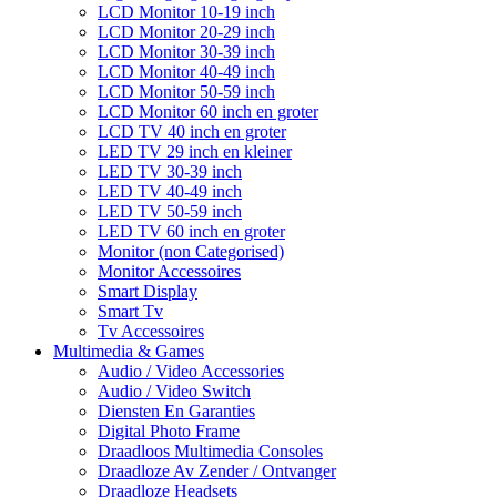
LCD Monitor 10-19 inch
LCD Monitor 20-29 inch
LCD Monitor 30-39 inch
LCD Monitor 40-49 inch
LCD Monitor 50-59 inch
LCD Monitor 60 inch en groter
LCD TV 40 inch en groter
LED TV 29 inch en kleiner
LED TV 30-39 inch
LED TV 40-49 inch
LED TV 50-59 inch
LED TV 60 inch en groter
Monitor (non Categorised)
Monitor Accessoires
Smart Display
Smart Tv
Tv Accessoires
Multimedia & Games
Audio / Video Accessories
Audio / Video Switch
Diensten En Garanties
Digital Photo Frame
Draadloos Multimedia Consoles
Draadloze Av Zender / Ontvanger
Draadloze Headsets