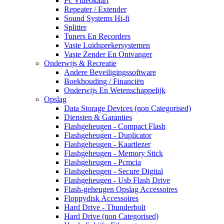
Pc Videokaart
Repeater / Extender
Sound Systems Hi-fi
Splitter
Tuners En Recorders
Vaste Luidsprekersystemen
Vaste Zender En Ontvanger
Onderwijs & Recreatie
Andere Beveiligingssoftware
Boekhouding / Financiën
Onderwijs En Wetenschappelijk
Opslag
Data Storage Devices (non Categorised)
Diensten & Garanties
Flashgeheugen - Compact Flash
Flashgeheugen - Duplicator
Flashgeheugen - Kaartlezer
Flashgeheugen - Memory Stick
Flashgeheugen - Pcmcia
Flashgeheugen - Secure Digital
Flashgeheugen - Usb Flash Drive
Flash-geheugen Opslag Accessoires
Floppydisk Accessoires
Hard Drive - Thunderbolt
Hard Drive (non Categorised)