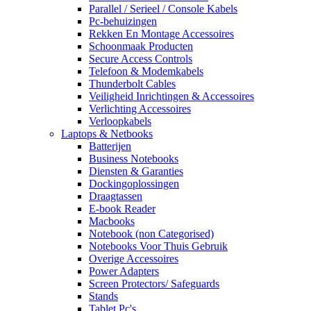
Parallel / Serieel / Console Kabels
Pc-behuizingen
Rekken En Montage Accessoires
Schoonmaak Producten
Secure Access Controls
Telefoon & Modemkabels
Thunderbolt Cables
Veiligheid Inrichtingen & Accessoires
Verlichting Accessoires
Verloopkabels
Laptops & Netbooks
Batterijen
Business Notebooks
Diensten & Garanties
Dockingoplossingen
Draagtassen
E-book Reader
Macbooks
Notebook (non Categorised)
Notebooks Voor Thuis Gebruik
Overige Accessoires
Power Adapters
Screen Protectors/ Safeguards
Stands
Tablet Pc's