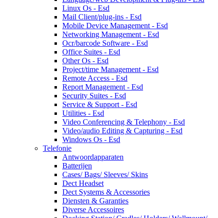
Linux Os - Esd
Mail Client/plug-ins - Esd
Mobile Device Management - Esd
Networking Management - Esd
Ocr/barcode Software - Esd
Office Suites - Esd
Other Os - Esd
Project/time Management - Esd
Remote Access - Esd
Report Management - Esd
Security Suites - Esd
Service & Support - Esd
Utilities - Esd
Video Conferencing & Telephony - Esd
Video/audio Editing & Capturing - Esd
Windows Os - Esd
Telefonie
Antwoordapparaten
Batterijen
Cases/ Bags/ Sleeves/ Skins
Dect Headset
Dect Systems & Accessories
Diensten & Garanties
Diverse Accessoires