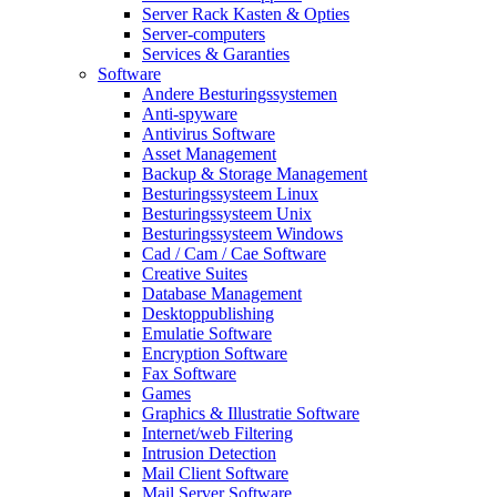
Server Rack Kasten & Opties
Server-computers
Services & Garanties
Software
Andere Besturingssystemen
Anti-spyware
Antivirus Software
Asset Management
Backup & Storage Management
Besturingssysteem Linux
Besturingssysteem Unix
Besturingssysteem Windows
Cad / Cam / Cae Software
Creative Suites
Database Management
Desktoppublishing
Emulatie Software
Encryption Software
Fax Software
Games
Graphics & Illustratie Software
Internet/web Filtering
Intrusion Detection
Mail Client Software
Mail Server Software