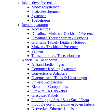
Interactieve Presentatie
Montagesystemen
Projectieschermen
Systemen
Toebehoren
Invoerapparatuur
Accessoires
Draadloze Muizen / Trackball / Presenter
Draadloze Toetsenborden / Keypads
Grafische Tablet / Digitale Notepad
Muizen / Trackball / Presenter
Pennen
Toetsenborden / Toetsenborden
Kabels En Toebehoren
Afstandsbedieningen
Computer Koeling Systemen
Converters & Adapters
Diagnostische Tools & Uitrustingen
Diverse Accessoires
Electronic Components
Firewire En Usb-kabel
Glasvezel Kabels
Ide / Floppy / Scsi / Sas / Sata / Esata
Input Device Uitbreiding & Kvm-kabels
Netwerken Ethernet-kabels