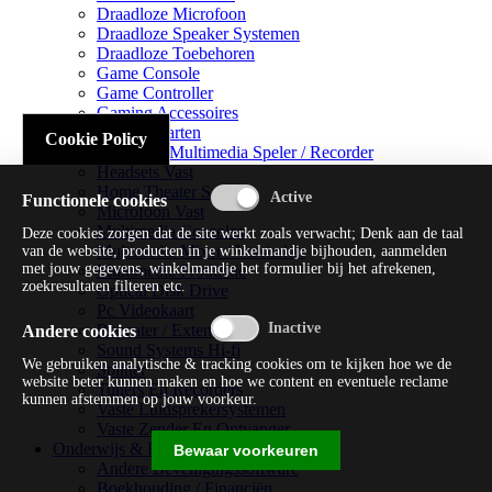
Draadloze Microfoon
Draadloze Speaker Systemen
Draadloze Toebehoren
Game Console
Game Controller
Gaming Accessoires
Geluidskaarten
Cookie Policy
Handheld Multimedia Speler / Recorder
Headsets Vast
Home Theater Systems
Functionele cookies
Microfoon Vast
Multimedia Consoles
Deze cookies zorgen dat de site werkt zoals verwacht; Denk aan de taal
Multimedia Mixer / Versterker
van de website, producten in je winkelmandje bijhouden, aanmelden
met jouw gegevens, winkelmandje het formulier bij het afrekenen,
Multimedia Productie
zoekresultaten filteren etc.
Optical Disk Drive
Pc Videokaart
Repeater / Extender
Andere cookies
Sound Systems Hi-fi
We gebruiken analytische & tracking cookies om te kijken hoe we de
Splitter
website beter kunnen maken en hoe we content en eventuele reclame
Tuners En Recorders
kunnen afstemmen op jouw voorkeur.
Vaste Luidsprekersystemen
Vaste Zender En Ontvanger
Onderwijs & Recreatie
Bewaar voorkeuren
Andere Beveiligingssoftware
Boekhouding / Financiën