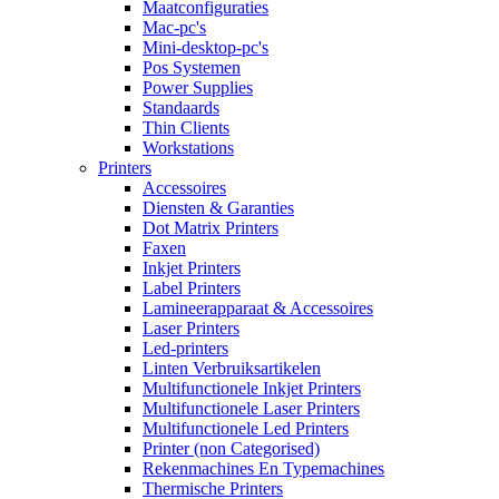
Maatconfiguraties
Mac-pc's
Mini-desktop-pc's
Pos Systemen
Power Supplies
Standaards
Thin Clients
Workstations
Printers
Accessoires
Diensten & Garanties
Dot Matrix Printers
Faxen
Inkjet Printers
Label Printers
Lamineerapparaat & Accessoires
Laser Printers
Led-printers
Linten Verbruiksartikelen
Multifunctionele Inkjet Printers
Multifunctionele Laser Printers
Multifunctionele Led Printers
Printer (non Categorised)
Rekenmachines En Typemachines
Thermische Printers