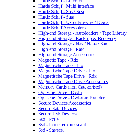
Harde Schijf - Ethernet
Harde Schijf - Multi-interface
Harde Schijf - Sas / Scsi
Harde Schijf - Sata
Harde Schijf - Usb / Firewire / E-sata
Harde Schijf Accessoires
High-end Storage - Autoloaders / Tape Library
High-end Storage - Back-up & Recovery
High-end Storage - Nas / Ndas / San
High-end Storage - Raid
High-end Storage Accessoires
Magnetic Tape - Rdx
Magnetische Tape - Lto
Magnetische Tape Drive - Lto
Magnetische Tape Drive - Rdx
Magnetische Tape Drive Accessoires
Memory Cards (non Categorised)
Optische Drive - Dvd-r
Optische Drive - Dvd-rom Brander
Secure Devices Accessories
Secure Sata Devices
Secure Usb Devices
Ssd - Pci-e
Ssd - Pcmcia/expresscard
Ssd - Sas/scsi