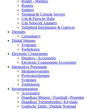
Router - Wireless
Routers
Splitters
Terminal & Console Servers
Usb & Firewire Hubs
Usb Network Adapters
Veiligheid Inrichtingen & Gateway
Diensten
Consultancy
Digital Signage
Systemen
Toebehoren
Electronic Components
Displays - Accessories
Electronic Components Accessories
Interactieve Presentatie
Montagesystemen
Projectieschermen
Systemen
Toebehoren
Invoerapparatuur
Accessoires
Draadloze Muizen / Trackball / Presenter
Draadloze Toetsenborden / Keypads
Grafische Tablet / Digitale Notepad