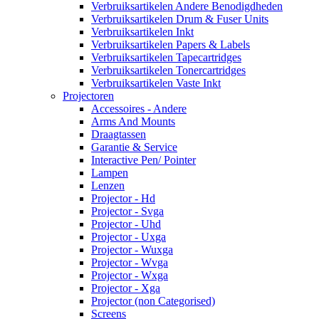
Verbruiksartikelen Andere Benodigdheden
Verbruiksartikelen Drum & Fuser Units
Verbruiksartikelen Inkt
Verbruiksartikelen Papers & Labels
Verbruiksartikelen Tapecartridges
Verbruiksartikelen Tonercartridges
Verbruiksartikelen Vaste Inkt
Projectoren
Accessoires - Andere
Arms And Mounts
Draagtassen
Garantie & Service
Interactive Pen/ Pointer
Lampen
Lenzen
Projector - Hd
Projector - Svga
Projector - Uhd
Projector - Uxga
Projector - Wuxga
Projector - Wvga
Projector - Wxga
Projector - Xga
Projector (non Categorised)
Screens