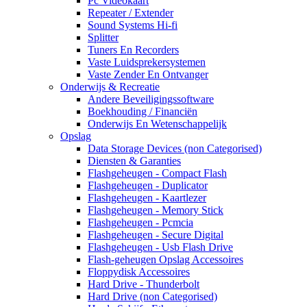
Pc Videokaart
Repeater / Extender
Sound Systems Hi-fi
Splitter
Tuners En Recorders
Vaste Luidsprekersystemen
Vaste Zender En Ontvanger
Onderwijs & Recreatie
Andere Beveiligingssoftware
Boekhouding / Financiën
Onderwijs En Wetenschappelijk
Opslag
Data Storage Devices (non Categorised)
Diensten & Garanties
Flashgeheugen - Compact Flash
Flashgeheugen - Duplicator
Flashgeheugen - Kaartlezer
Flashgeheugen - Memory Stick
Flashgeheugen - Pcmcia
Flashgeheugen - Secure Digital
Flashgeheugen - Usb Flash Drive
Flash-geheugen Opslag Accessoires
Floppydisk Accessoires
Hard Drive - Thunderbolt
Hard Drive (non Categorised)