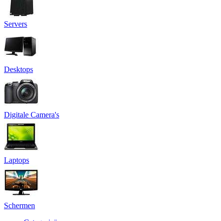
Servers
Desktops
Digitale Camera's
Laptops
Schermen