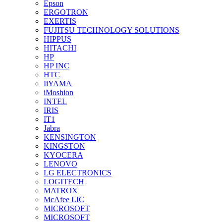
Epson
ERGOTRON
EXERTIS
FUJITSU TECHNOLOGY SOLUTIONS
HIPPUS
HITACHI
HP
HP INC
HTC
IiYAMA
iMoshion
INTEL
IRIS
IT1
Jabra
KENSINGTON
KINGSTON
KYOCERA
LENOVO
LG ELECTRONICS
LOGITECH
MATROX
McAfee LIC
MICROSOFT
MICROSOFT