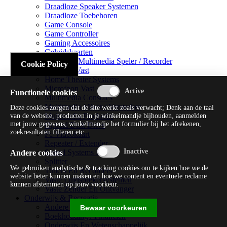
Draadloze Speaker Systemen
Draadloze Toebehoren
Game Console
Game Controller
Gaming Accessoires
Geluidskaarten
Handheld Multimedia Speler / Recorder
Cookie Policy
Headsets Vast
Home Theater Systems
Microfoon Vast
Functionele cookies
Multimedia Consoles
Multimedia Mixer / Versterker
Deze cookies zorgen dat de site werkt zoals verwacht; Denk aan de taal
Multimedia Productie
van de website, producten in je winkelmandje bijhouden, aanmelden
met jouw gegevens, winkelmandje het formulier bij het afrekenen,
Optical Disk Drive
zoekresultaten filteren etc.
Pc Videokaart
Repeater / Extender
Sound Systems Hi-fi
Andere cookies
Splitter
We gebruiken analytische & tracking cookies om te kijken hoe we de
Tuners En Recorders
website beter kunnen maken en hoe we content en eventuele reclame
Vaste Luidsprekersystemen
kunnen afstemmen op jouw voorkeur.
Vaste Zender En Ontvanger
Onderwijs & Recreatie
Andere Beveiligingssoftware
Bewaar voorkeuren
Boekhouding / Financiën
Onderwijs En Wetenschappelijk