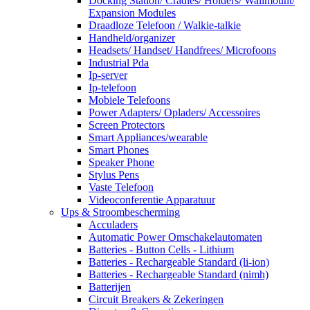
Docking Station/ Cradles/ Holders/ Wallmount/
Expansion Modules
Draadloze Telefoon / Walkie-talkie
Handheld/organizer
Headsets/ Handset/ Handfrees/ Microfoons
Industrial Pda
Ip-server
Ip-telefoon
Mobiele Telefoons
Power Adapters/ Opladers/ Accessoires
Screen Protectors
Smart Appliances/wearable
Smart Phones
Speaker Phone
Stylus Pens
Vaste Telefoon
Videoconferentie Apparatuur
Ups & Stroombescherming
Acculaders
Automatic Power Omschakelautomaten
Batteries - Button Cells - Lithium
Batteries - Rechargeable Standard (li-ion)
Batteries - Rechargeable Standard (nimh)
Batterijen
Circuit Breakers & Zekeringen