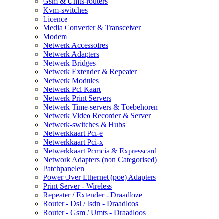
Gsm & Umts-routers
Kvm-switches
Licence
Media Converter & Transceiver
Modem
Netwerk Accessoires
Netwerk Adapters
Netwerk Bridges
Netwerk Extender & Repeater
Netwerk Modules
Netwerk Pci Kaart
Netwerk Print Servers
Netwerk Time-servers & Toebehoren
Netwerk Video Recorder & Server
Netwerk-switches & Hubs
Netwerkkaart Pci-e
Netwerkkaart Pci-x
Netwerkkaart Pcmcia & Expresscard
Network Adapters (non Categorised)
Patchpanelen
Power Over Ethernet (poe) Adapters
Print Server - Wireless
Repeater / Extender - Draadloze
Router - Dsl / Isdn - Draadloos
Router - Gsm / Umts - Draadloos