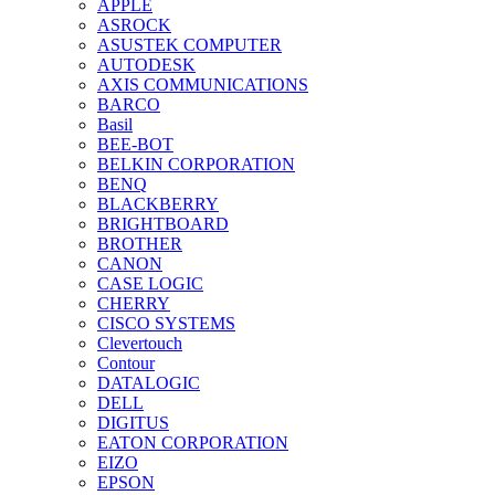
APPLE
ASROCK
ASUSTEK COMPUTER
AUTODESK
AXIS COMMUNICATIONS
BARCO
Basil
BEE-BOT
BELKIN CORPORATION
BENQ
BLACKBERRY
BRIGHTBOARD
BROTHER
CANON
CASE LOGIC
CHERRY
CISCO SYSTEMS
Clevertouch
Contour
DATALOGIC
DELL
DIGITUS
EATON CORPORATION
EIZO
EPSON