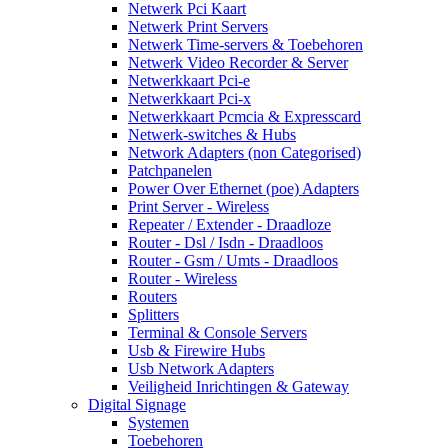
Netwerk Pci Kaart
Netwerk Print Servers
Netwerk Time-servers & Toebehoren
Netwerk Video Recorder & Server
Netwerkkaart Pci-e
Netwerkkaart Pci-x
Netwerkkaart Pcmcia & Expresscard
Netwerk-switches & Hubs
Network Adapters (non Categorised)
Patchpanelen
Power Over Ethernet (poe) Adapters
Print Server - Wireless
Repeater / Extender - Draadloze
Router - Dsl / Isdn - Draadloos
Router - Gsm / Umts - Draadloos
Router - Wireless
Routers
Splitters
Terminal & Console Servers
Usb & Firewire Hubs
Usb Network Adapters
Veiligheid Inrichtingen & Gateway
Digital Signage
Systemen
Toebehoren