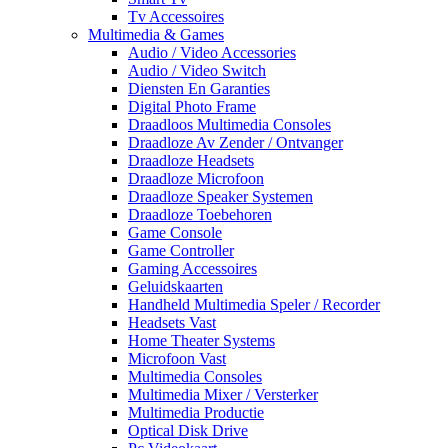
Tv Accessoires
Multimedia & Games
Audio / Video Accessories
Audio / Video Switch
Diensten En Garanties
Digital Photo Frame
Draadloos Multimedia Consoles
Draadloze Av Zender / Ontvanger
Draadloze Headsets
Draadloze Microfoon
Draadloze Speaker Systemen
Draadloze Toebehoren
Game Console
Game Controller
Gaming Accessoires
Geluidskaarten
Handheld Multimedia Speler / Recorder
Headsets Vast
Home Theater Systems
Microfoon Vast
Multimedia Consoles
Multimedia Mixer / Versterker
Multimedia Productie
Optical Disk Drive