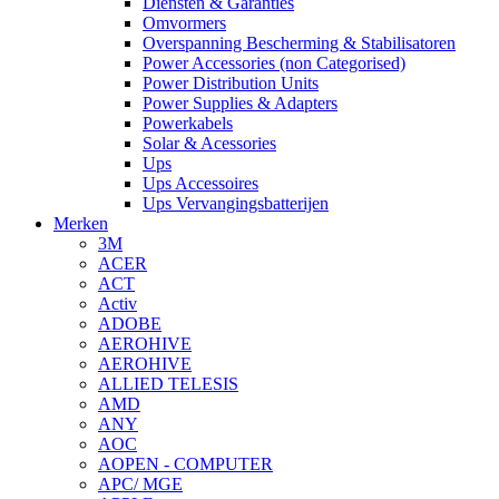
Diensten & Garanties
Omvormers
Overspanning Bescherming & Stabilisatoren
Power Accessories (non Categorised)
Power Distribution Units
Power Supplies & Adapters
Powerkabels
Solar & Acessories
Ups
Ups Accessoires
Ups Vervangingsbatterijen
Merken
3M
ACER
ACT
Activ
ADOBE
AEROHIVE
AEROHIVE
ALLIED TELESIS
AMD
ANY
AOC
AOPEN - COMPUTER
APC/ MGE