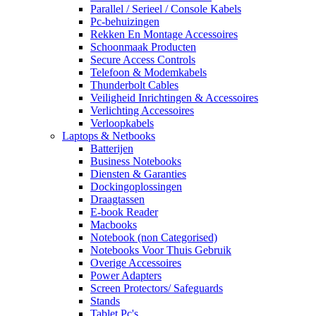
Parallel / Serieel / Console Kabels
Pc-behuizingen
Rekken En Montage Accessoires
Schoonmaak Producten
Secure Access Controls
Telefoon & Modemkabels
Thunderbolt Cables
Veiligheid Inrichtingen & Accessoires
Verlichting Accessoires
Verloopkabels
Laptops & Netbooks
Batterijen
Business Notebooks
Diensten & Garanties
Dockingoplossingen
Draagtassen
E-book Reader
Macbooks
Notebook (non Categorised)
Notebooks Voor Thuis Gebruik
Overige Accessoires
Power Adapters
Screen Protectors/ Safeguards
Stands
Tablet Pc's