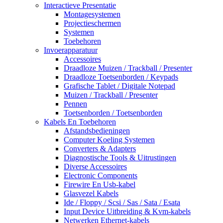
Interactieve Presentatie
Montagesystemen
Projectieschermen
Systemen
Toebehoren
Invoerapparatuur
Accessoires
Draadloze Muizen / Trackball / Presenter
Draadloze Toetsenborden / Keypads
Grafische Tablet / Digitale Notepad
Muizen / Trackball / Presenter
Pennen
Toetsenborden / Toetsenborden
Kabels En Toebehoren
Afstandsbedieningen
Computer Koeling Systemen
Converters & Adapters
Diagnostische Tools & Uitrustingen
Diverse Accessoires
Electronic Components
Firewire En Usb-kabel
Glasvezel Kabels
Ide / Floppy / Scsi / Sas / Sata / Esata
Input Device Uitbreiding & Kvm-kabels
Netwerken Ethernet-kabels