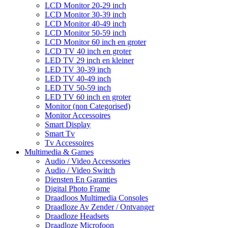
LCD Monitor 20-29 inch
LCD Monitor 30-39 inch
LCD Monitor 40-49 inch
LCD Monitor 50-59 inch
LCD Monitor 60 inch en groter
LCD TV 40 inch en groter
LED TV 29 inch en kleiner
LED TV 30-39 inch
LED TV 40-49 inch
LED TV 50-59 inch
LED TV 60 inch en groter
Monitor (non Categorised)
Monitor Accessoires
Smart Display
Smart Tv
Tv Accessoires
Multimedia & Games
Audio / Video Accessories
Audio / Video Switch
Diensten En Garanties
Digital Photo Frame
Draadloos Multimedia Consoles
Draadloze Av Zender / Ontvanger
Draadloze Headsets
Draadloze Microfoon