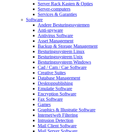
Server Rack Kasten & Opties
Server-computers
Services & Garanties
Software
Andere Besturingssystemen
Anti-spyware
Antivirus Software
Asset Management
Backup & Storage Management
Besturingssysteem Linux
Besturingssysteem Unix
Besturingssysteem Windows
Cad / Cam / Cae Software
Creative Suites
Database Management
Desktoppublishing
Emulatie Software
Encryption Software
Fax Software
Games
Graphics & Illustratie Software
Internet/web Filtering
Intrusion Detection
Mail Client Software
Mail Server Software