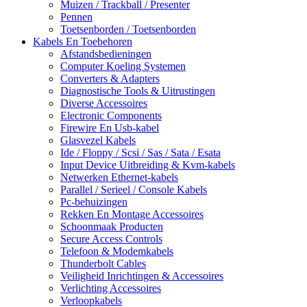
Muizen / Trackball / Presenter
Pennen
Toetsenborden / Toetsenborden
Kabels En Toebehoren
Afstandsbedieningen
Computer Koeling Systemen
Converters & Adapters
Diagnostische Tools & Uitrustingen
Diverse Accessoires
Electronic Components
Firewire En Usb-kabel
Glasvezel Kabels
Ide / Floppy / Scsi / Sas / Sata / Esata
Input Device Uitbreiding & Kvm-kabels
Netwerken Ethernet-kabels
Parallel / Serieel / Console Kabels
Pc-behuizingen
Rekken En Montage Accessoires
Schoonmaak Producten
Secure Access Controls
Telefoon & Modemkabels
Thunderbolt Cables
Veiligheid Inrichtingen & Accessoires
Verlichting Accessoires
Verloopkabels