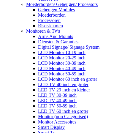
Moederborden/ Geheugen/ Processors
Geheugen Modules
Moederborden
Processoren
Riser-kaarten
Monitoren & Tv’s
Arms And Mounts
Diensten & Garanties
Digital Signage/ Signage System
LCD Monitor 10-19 inch
LCD Monitor 20-29 inch
LCD Monitor 30-39 inch
LCD Monitor 40-49 inch
LCD Monitor 50-59 inch
LCD Monitor 60 inch en groter
LCD TV 40 inch en groter
LED TV 29 inch en kleiner
LED TV 30-39 inch
LED TV 40-49 inch
LED TV 50-59 inch
LED TV 60 inch en groter
Monitor (non Categorised)
Monitor Accessoires
Smart Display
Smart Tv