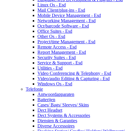
Linux Os - Esd
Mail Client/plug-ins - Esd
Mobile Device Management - Esd
Networking Management - Esd
Ocr/barcode Software - Esd
Office Suites - Esd
Other Os - Esd
Project/time Management - Esd
Remote Access - Esd
Report Management - Esd
Security Suites - Esd
Service & Support - Esd
Utilities - Esd
Video Conferencing & Telephony - Esd
Video/audio Editing & Capturing - Esd
Windows Os - Esd
Telefonie
Antwoordapparaten
Batterijen
Cases/ Bags/ Sleeves/ Skins
Dect Headset
Dect Systems & Accessories
Diensten & Garanties
Diverse Accessoires