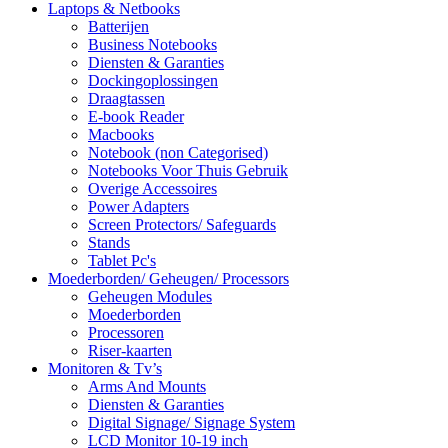
Laptops & Netbooks
Batterijen
Business Notebooks
Diensten & Garanties
Dockingoplossingen
Draagtassen
E-book Reader
Macbooks
Notebook (non Categorised)
Notebooks Voor Thuis Gebruik
Overige Accessoires
Power Adapters
Screen Protectors/ Safeguards
Stands
Tablet Pc's
Moederborden/ Geheugen/ Processors
Geheugen Modules
Moederborden
Processoren
Riser-kaarten
Monitoren & Tv’s
Arms And Mounts
Diensten & Garanties
Digital Signage/ Signage System
LCD Monitor 10-19 inch