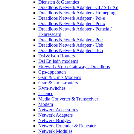
Diensten & Garanties
Draadloos Netwerk Adapter - Cf / Sd / Xd
Draadloos Netwerk Adapter - Homeplug
Draadloos Netwerk Adapter - Pci-e
Draadloos Netwerk Adapter - Pci-x
Draadloos Netwerk Adapter - Pcmcia /
Expresscard
Draadloos Netwerk Adapter - Poe
Draadloos Netwerk Adapter - Usb
Draadloos Netwerk Adapterr - Pci
Dsl & Isdn Routers
Dsl En Isdn-modems
Firewall / Vpn / Gateway - Draadloos
Gps-apparaten
Gsm & Umts Modems
Gsm & Umts-routers
Kvm-switches
Licence
Media Converter & Transceiver
Modem
Netwerk Accessoires
Netwerk Adapters
Netwerk Bridges
Netwerk Extender & Repeater
Netwerk Modules