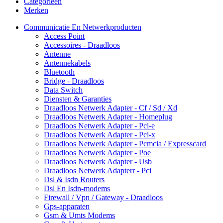
Categorieën
Merken
Communicatie En Netwerkproducten
Access Point
Accessoires - Draadloos
Antenne
Antennekabels
Bluetooth
Bridge - Draadloos
Data Switch
Diensten & Garanties
Draadloos Netwerk Adapter - Cf / Sd / Xd
Draadloos Netwerk Adapter - Homeplug
Draadloos Netwerk Adapter - Pci-e
Draadloos Netwerk Adapter - Pci-x
Draadloos Netwerk Adapter - Pcmcia / Expresscard
Draadloos Netwerk Adapter - Poe
Draadloos Netwerk Adapter - Usb
Draadloos Netwerk Adapterr - Pci
Dsl & Isdn Routers
Dsl En Isdn-modems
Firewall / Vpn / Gateway - Draadloos
Gps-apparaten
Gsm & Umts Modems