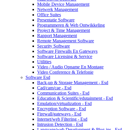
Mobile Device Management
Netwerk Management
Office Suites
Presentatie Software
Programmeren & Web Ontwikkeling
Project & Time Management
Rapport Management
Remote Management Software
Security Software
Software Firewalls En Gateways
Software Licensing & Service
Utilities
Video / Audio Opname En Montage
Video Conference & Telefonie
Software Esd
Back-up & Storage Management - Esd
Cad/cam/cae - Esd
Communication Suites - Esd
Education & Scientific/edutainment - Esd
Emulation/virtualization - Esd
Encryption Software - Esd
Firewall/gateways - Esd
Internet/web Filtering - Esd
Intrusion Detection - Esd
Language/web Development & Plug-ins - Esd