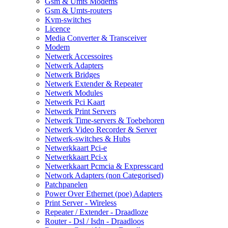
Gsm & Umts Modems
Gsm & Umts-routers
Kvm-switches
Licence
Media Converter & Transceiver
Modem
Netwerk Accessoires
Netwerk Adapters
Netwerk Bridges
Netwerk Extender & Repeater
Netwerk Modules
Netwerk Pci Kaart
Netwerk Print Servers
Netwerk Time-servers & Toebehoren
Netwerk Video Recorder & Server
Netwerk-switches & Hubs
Netwerkkaart Pci-e
Netwerkkaart Pci-x
Netwerkkaart Pcmcia & Expresscard
Network Adapters (non Categorised)
Patchpanelen
Power Over Ethernet (poe) Adapters
Print Server - Wireless
Repeater / Extender - Draadloze
Router - Dsl / Isdn - Draadloos