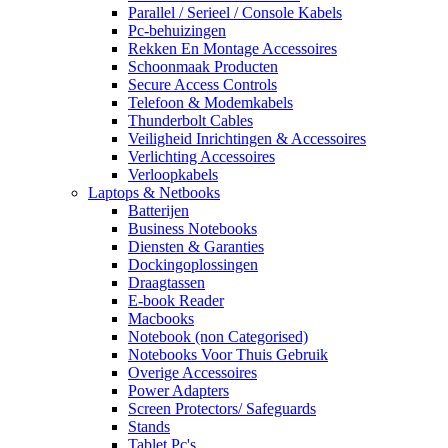
Parallel / Serieel / Console Kabels
Pc-behuizingen
Rekken En Montage Accessoires
Schoonmaak Producten
Secure Access Controls
Telefoon & Modemkabels
Thunderbolt Cables
Veiligheid Inrichtingen & Accessoires
Verlichting Accessoires
Verloopkabels
Laptops & Netbooks
Batterijen
Business Notebooks
Diensten & Garanties
Dockingoplossingen
Draagtassen
E-book Reader
Macbooks
Notebook (non Categorised)
Notebooks Voor Thuis Gebruik
Overige Accessoires
Power Adapters
Screen Protectors/ Safeguards
Stands
Tablet Pc's