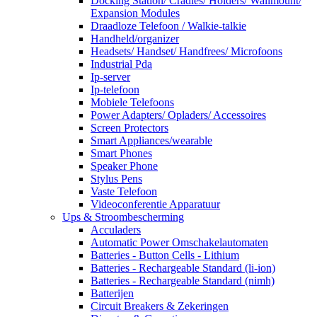
Docking Station/ Cradles/ Holders/ Wallmount/
Expansion Modules
Draadloze Telefoon / Walkie-talkie
Handheld/organizer
Headsets/ Handset/ Handfrees/ Microfoons
Industrial Pda
Ip-server
Ip-telefoon
Mobiele Telefoons
Power Adapters/ Opladers/ Accessoires
Screen Protectors
Smart Appliances/wearable
Smart Phones
Speaker Phone
Stylus Pens
Vaste Telefoon
Videoconferentie Apparatuur
Ups & Stroombescherming
Acculaders
Automatic Power Omschakelautomaten
Batteries - Button Cells - Lithium
Batteries - Rechargeable Standard (li-ion)
Batteries - Rechargeable Standard (nimh)
Batterijen
Circuit Breakers & Zekeringen