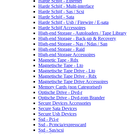
Harde Schijf - Ethernet
Harde Schijf - Multi-interface
Harde Schijf - Sas / Scsi
Harde Schijf - Sata
Harde Schijf - Usb / Firewire / E-sata
Harde Schijf Accessoires
High-end Storage - Autoloaders / Tape Library
High-end Storage - Back-up & Recovery
High-end Storage - Nas / Ndas / San
High-end Storage - Raid
High-end Storage Accessoires
Magnetic Tape - Rdx
Magnetische Tape - Lto
Magnetische Tape Drive - Lto
Magnetische Tape Drive - Rdx
Magnetische Tape Drive Accessoires
Memory Cards (non Categorised)
Optische Drive - Dvd-r
Optische Drive - Dvd-rom Brander
Secure Devices Accessories
Secure Sata Devices
Secure Usb Devices
Ssd - Pci-e
Ssd - Pcmcia/expresscard
Ssd - Sas/scsi