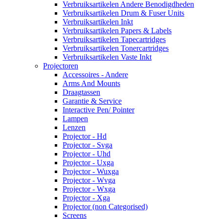
Verbruiksartikelen Andere Benodigdheden
Verbruiksartikelen Drum & Fuser Units
Verbruiksartikelen Inkt
Verbruiksartikelen Papers & Labels
Verbruiksartikelen Tapecartridges
Verbruiksartikelen Tonercartridges
Verbruiksartikelen Vaste Inkt
Projectoren
Accessoires - Andere
Arms And Mounts
Draagtassen
Garantie & Service
Interactive Pen/ Pointer
Lampen
Lenzen
Projector - Hd
Projector - Svga
Projector - Uhd
Projector - Uxga
Projector - Wuxga
Projector - Wvga
Projector - Wxga
Projector - Xga
Projector (non Categorised)
Screens