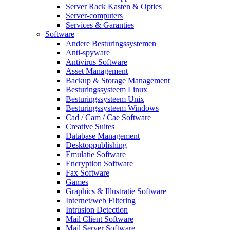
Server Rack Kasten & Opties
Server-computers
Services & Garanties
Software
Andere Besturingssystemen
Anti-spyware
Antivirus Software
Asset Management
Backup & Storage Management
Besturingssysteem Linux
Besturingssysteem Unix
Besturingssysteem Windows
Cad / Cam / Cae Software
Creative Suites
Database Management
Desktoppublishing
Emulatie Software
Encryption Software
Fax Software
Games
Graphics & Illustratie Software
Internet/web Filtering
Intrusion Detection
Mail Client Software
Mail Server Software