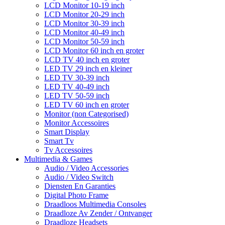
LCD Monitor 10-19 inch
LCD Monitor 20-29 inch
LCD Monitor 30-39 inch
LCD Monitor 40-49 inch
LCD Monitor 50-59 inch
LCD Monitor 60 inch en groter
LCD TV 40 inch en groter
LED TV 29 inch en kleiner
LED TV 30-39 inch
LED TV 40-49 inch
LED TV 50-59 inch
LED TV 60 inch en groter
Monitor (non Categorised)
Monitor Accessoires
Smart Display
Smart Tv
Tv Accessoires
Multimedia & Games
Audio / Video Accessories
Audio / Video Switch
Diensten En Garanties
Digital Photo Frame
Draadloos Multimedia Consoles
Draadloze Av Zender / Ontvanger
Draadloze Headsets