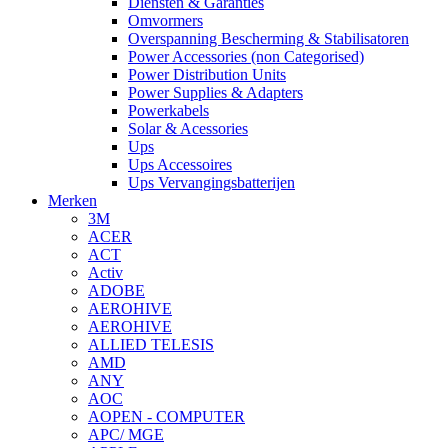
Diensten & Garanties
Omvormers
Overspanning Bescherming & Stabilisatoren
Power Accessories (non Categorised)
Power Distribution Units
Power Supplies & Adapters
Powerkabels
Solar & Acessories
Ups
Ups Accessoires
Ups Vervangingsbatterijen
Merken
3M
ACER
ACT
Activ
ADOBE
AEROHIVE
AEROHIVE
ALLIED TELESIS
AMD
ANY
AOC
AOPEN - COMPUTER
APC/ MGE