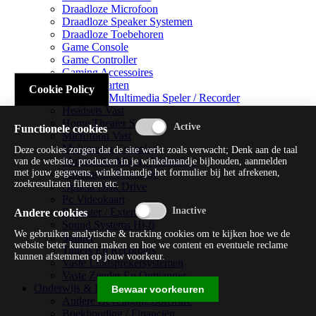
Draadloze Microfoon
Draadloze Speaker Systemen
Draadloze Toebehoren
Game Console
Game Controller
Gaming Accessoires
Geluidskaarten
Cookie Policy
Handheld Multimedia Speler / Recorder
Headsets Vast
Home Theater Systems
Functionele cookies
Microfoon Vast
Multimedia Consoles
Deze cookies zorgen dat de site werkt zoals verwacht; Denk aan de taal
Multimedia Mixer / Versterker
van de website, producten in je winkelmandje bijhouden, aanmelden
met jouw gegevens, winkelmandje het formulier bij het afrekenen,
Multimedia Productie
zoekresultaten filteren etc.
Optical Disk Drive
Pc Videokaart
Repeater / Extender
Andere cookies
Sound Systems Hi-fi
We gebruiken analytische & tracking cookies om te kijken hoe we de
Splitter
website beter kunnen maken en hoe we content en eventuele reclame
Tuners En Recorders
kunnen afstemmen op jouw voorkeur.
Vaste Luidsprekersystemen
Vaste Zender En Ontvanger
Onderwijs & Recreatie
Bewaar voorkeuren
Andere Beveiligingssoftware
Boekhouding / Financiën