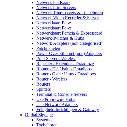
Netwerk Pci Kaart
Netwerk Print Servers
Netwerk Time-servers & Toebehoren
Netwerk Video Recorder & Server
Netwerkkaart Pci-e
Netwerkkaart Pci-x
Netwerkkaart Pcmcia & Expresscard
Netwerk-switches & Hubs
Network Adapters (non Categorised)
Patchpanelen
Power Over Ethernet (poe) Adapters
Print Server - Wireless
Repeater / Extender - Draadloze
Router - Dsl / Isdn - Draadloos
Router - Gsm / Umts - Draadloos
Router - Wireless
Routers
Splitters
Terminal & Console Servers
Usb & Firewire Hubs
Usb Network Adapters
Veiligheid Inrichtingen & Gateway
Digital Signage
Systemen
Toebehoren