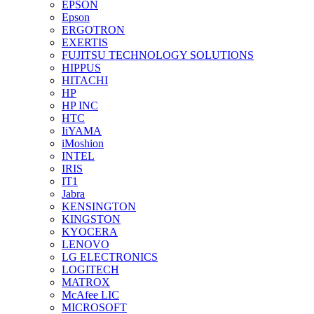
EPSON
Epson
ERGOTRON
EXERTIS
FUJITSU TECHNOLOGY SOLUTIONS
HIPPUS
HITACHI
HP
HP INC
HTC
IiYAMA
iMoshion
INTEL
IRIS
IT1
Jabra
KENSINGTON
KINGSTON
KYOCERA
LENOVO
LG ELECTRONICS
LOGITECH
MATROX
McAfee LIC
MICROSOFT