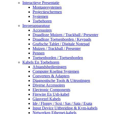
Interactieve Presentatie
Montagesystemen
Projectieschermen
Systemen
Toebehoren
Invoerapparatuur
Accessoires
Draadloze Muizen / Trackball / Presenter
Draadloze Toetsenborden / Keypads
Grafische Tablet / Digitale Notepad
Muizen / Trackball / Presenter
Pennen
Toetsenborden / Toetsenborden
Kabels En Toebehoren
Afstandsbedieningen
Computer Koeling Systemen
Converters & Adapters
Diagnostische Tools & Uitrustingen
Diverse Accessoires
Electronic Components
Firewire En Usb-kabel
Glasvezel Kabels
Ide / Floppy / Scsi / Sas / Sata / Esata
Input Device Uitbreiding & Kvm-kabels
Netwerken Ethernet-kabels