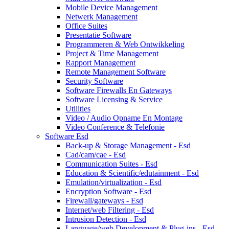
Mobile Device Management
Netwerk Management
Office Suites
Presentatie Software
Programmeren & Web Ontwikkeling
Project & Time Management
Rapport Management
Remote Management Software
Security Software
Software Firewalls En Gateways
Software Licensing & Service
Utilities
Video / Audio Opname En Montage
Video Conference & Telefonie
Software Esd
Back-up & Storage Management - Esd
Cad/cam/cae - Esd
Communication Suites - Esd
Education & Scientific/edutainment - Esd
Emulation/virtualization - Esd
Encryption Software - Esd
Firewall/gateways - Esd
Internet/web Filtering - Esd
Intrusion Detection - Esd
Language/web Development & Plug-ins - Esd