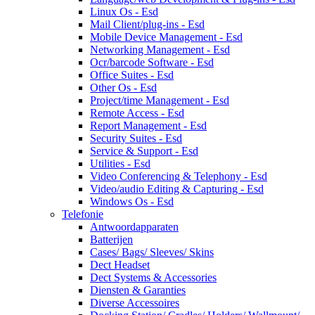
Linux Os - Esd
Mail Client/plug-ins - Esd
Mobile Device Management - Esd
Networking Management - Esd
Ocr/barcode Software - Esd
Office Suites - Esd
Other Os - Esd
Project/time Management - Esd
Remote Access - Esd
Report Management - Esd
Security Suites - Esd
Service & Support - Esd
Utilities - Esd
Video Conferencing & Telephony - Esd
Video/audio Editing & Capturing - Esd
Windows Os - Esd
Telefonie
Antwoordapparaten
Batterijen
Cases/ Bags/ Sleeves/ Skins
Dect Headset
Dect Systems & Accessories
Diensten & Garanties
Diverse Accessoires