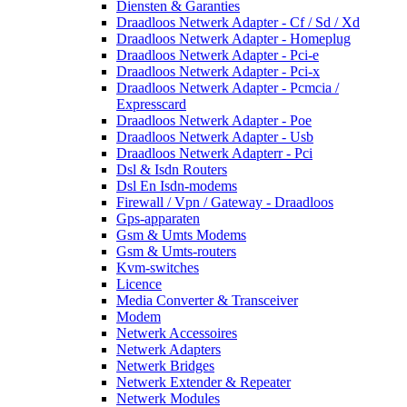
Diensten & Garanties
Draadloos Netwerk Adapter - Cf / Sd / Xd
Draadloos Netwerk Adapter - Homeplug
Draadloos Netwerk Adapter - Pci-e
Draadloos Netwerk Adapter - Pci-x
Draadloos Netwerk Adapter - Pcmcia /
Expresscard
Draadloos Netwerk Adapter - Poe
Draadloos Netwerk Adapter - Usb
Draadloos Netwerk Adapterr - Pci
Dsl & Isdn Routers
Dsl En Isdn-modems
Firewall / Vpn / Gateway - Draadloos
Gps-apparaten
Gsm & Umts Modems
Gsm & Umts-routers
Kvm-switches
Licence
Media Converter & Transceiver
Modem
Netwerk Accessoires
Netwerk Adapters
Netwerk Bridges
Netwerk Extender & Repeater
Netwerk Modules