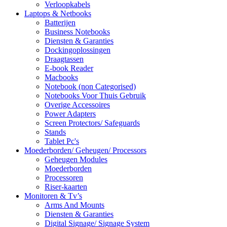
Verloopkabels
Laptops & Netbooks
Batterijen
Business Notebooks
Diensten & Garanties
Dockingoplossingen
Draagtassen
E-book Reader
Macbooks
Notebook (non Categorised)
Notebooks Voor Thuis Gebruik
Overige Accessoires
Power Adapters
Screen Protectors/ Safeguards
Stands
Tablet Pc's
Moederborden/ Geheugen/ Processors
Geheugen Modules
Moederborden
Processoren
Riser-kaarten
Monitoren & Tv’s
Arms And Mounts
Diensten & Garanties
Digital Signage/ Signage System