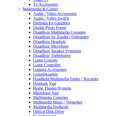
Tv Accessoires
Multimedia & Games
Audio / Video Accessories
Audio / Video Switch
Diensten En Garanties
Digital Photo Frame
Draadloos Multimedia Consoles
Draadloze Av Zender / Ontvanger
Draadloze Headsets
Draadloze Microfoon
Draadloze Speaker Systemen
Draadloze Toebehoren
Game Console
Game Controller
Gaming Accessoires
Geluidskaarten
Handheld Multimedia Speler / Recorder
Headsets Vast
Home Theater Systems
Microfoon Vast
Multimedia Consoles
Multimedia Mixer / Versterker
Multimedia Productie
Optical Disk Drive