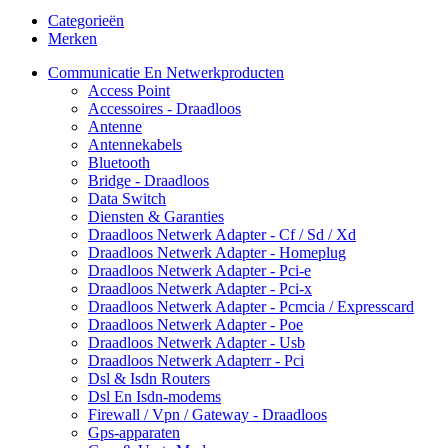
Categorieën
Merken
Communicatie En Netwerkproducten
Access Point
Accessoires - Draadloos
Antenne
Antennekabels
Bluetooth
Bridge - Draadloos
Data Switch
Diensten & Garanties
Draadloos Netwerk Adapter - Cf / Sd / Xd
Draadloos Netwerk Adapter - Homeplug
Draadloos Netwerk Adapter - Pci-e
Draadloos Netwerk Adapter - Pci-x
Draadloos Netwerk Adapter - Pcmcia / Expresscard
Draadloos Netwerk Adapter - Poe
Draadloos Netwerk Adapter - Usb
Draadloos Netwerk Adapterr - Pci
Dsl & Isdn Routers
Dsl En Isdn-modems
Firewall / Vpn / Gateway - Draadloos
Gps-apparaten