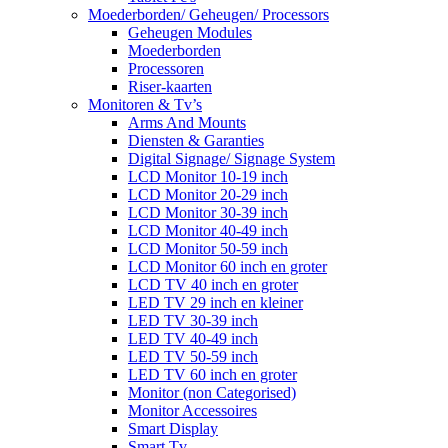
Moederborden/ Geheugen/ Processors
Geheugen Modules
Moederborden
Processoren
Riser-kaarten
Monitoren & Tv’s
Arms And Mounts
Diensten & Garanties
Digital Signage/ Signage System
LCD Monitor 10-19 inch
LCD Monitor 20-29 inch
LCD Monitor 30-39 inch
LCD Monitor 40-49 inch
LCD Monitor 50-59 inch
LCD Monitor 60 inch en groter
LCD TV 40 inch en groter
LED TV 29 inch en kleiner
LED TV 30-39 inch
LED TV 40-49 inch
LED TV 50-59 inch
LED TV 60 inch en groter
Monitor (non Categorised)
Monitor Accessoires
Smart Display
Smart Tv