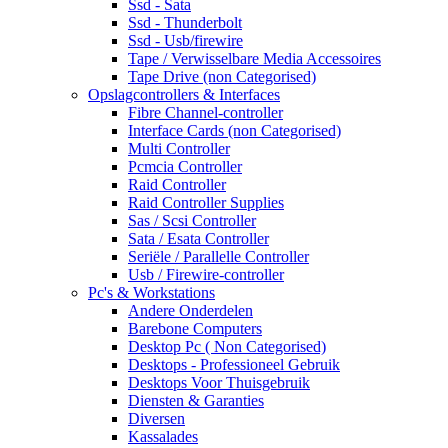
Ssd - Sata
Ssd - Thunderbolt
Ssd - Usb/firewire
Tape / Verwisselbare Media Accessoires
Tape Drive (non Categorised)
Opslagcontrollers & Interfaces
Fibre Channel-controller
Interface Cards (non Categorised)
Multi Controller
Pcmcia Controller
Raid Controller
Raid Controller Supplies
Sas / Scsi Controller
Sata / Esata Controller
Seriële / Parallelle Controller
Usb / Firewire-controller
Pc's & Workstations
Andere Onderdelen
Barebone Computers
Desktop Pc ( Non Categorised)
Desktops - Professioneel Gebruik
Desktops Voor Thuisgebruik
Diensten & Garanties
Diversen
Kassalades