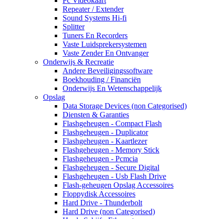
Pc Videokaart
Repeater / Extender
Sound Systems Hi-fi
Splitter
Tuners En Recorders
Vaste Luidsprekersystemen
Vaste Zender En Ontvanger
Onderwijs & Recreatie
Andere Beveiligingssoftware
Boekhouding / Financiën
Onderwijs En Wetenschappelijk
Opslag
Data Storage Devices (non Categorised)
Diensten & Garanties
Flashgeheugen - Compact Flash
Flashgeheugen - Duplicator
Flashgeheugen - Kaartlezer
Flashgeheugen - Memory Stick
Flashgeheugen - Pcmcia
Flashgeheugen - Secure Digital
Flashgeheugen - Usb Flash Drive
Flash-geheugen Opslag Accessoires
Floppydisk Accessoires
Hard Drive - Thunderbolt
Hard Drive (non Categorised)