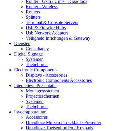
Router - Gsm / Umts - Draadloos
Router - Wireless
Routers
Splitters
Terminal & Console Servers
Usb & Firewire Hubs
Usb Network Adapters
Veiligheid Inrichtingen & Gateway
Diensten
Consultancy
Digital Signage
Systemen
Toebehoren
Electronic Components
Displays - Accessories
Electronic Components Accessories
Interactieve Presentatie
Montagesystemen
Projectieschermen
Systemen
Toebehoren
Invoerapparatuur
Accessoires
Draadloze Muizen / Trackball / Presenter
Draadloze Toetsenborden / Keypads