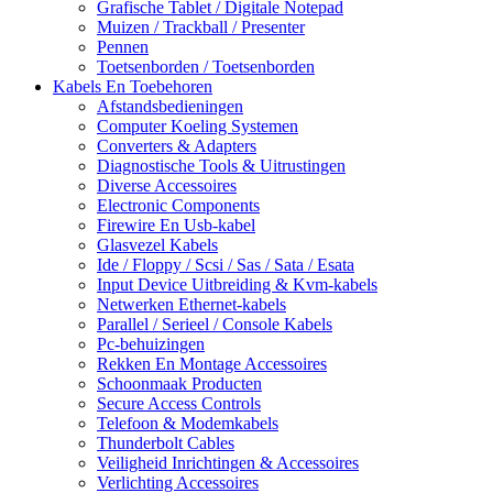
Grafische Tablet / Digitale Notepad
Muizen / Trackball / Presenter
Pennen
Toetsenborden / Toetsenborden
Kabels En Toebehoren
Afstandsbedieningen
Computer Koeling Systemen
Converters & Adapters
Diagnostische Tools & Uitrustingen
Diverse Accessoires
Electronic Components
Firewire En Usb-kabel
Glasvezel Kabels
Ide / Floppy / Scsi / Sas / Sata / Esata
Input Device Uitbreiding & Kvm-kabels
Netwerken Ethernet-kabels
Parallel / Serieel / Console Kabels
Pc-behuizingen
Rekken En Montage Accessoires
Schoonmaak Producten
Secure Access Controls
Telefoon & Modemkabels
Thunderbolt Cables
Veiligheid Inrichtingen & Accessoires
Verlichting Accessoires