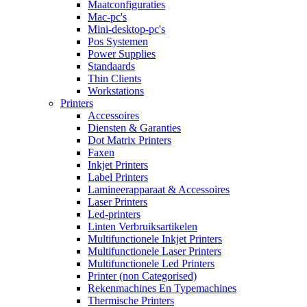
Maatconfiguraties
Mac-pc's
Mini-desktop-pc's
Pos Systemen
Power Supplies
Standaards
Thin Clients
Workstations
Printers
Accessoires
Diensten & Garanties
Dot Matrix Printers
Faxen
Inkjet Printers
Label Printers
Lamineerapparaat & Accessoires
Laser Printers
Led-printers
Linten Verbruiksartikelen
Multifunctionele Inkjet Printers
Multifunctionele Laser Printers
Multifunctionele Led Printers
Printer (non Categorised)
Rekenmachines En Typemachines
Thermische Printers