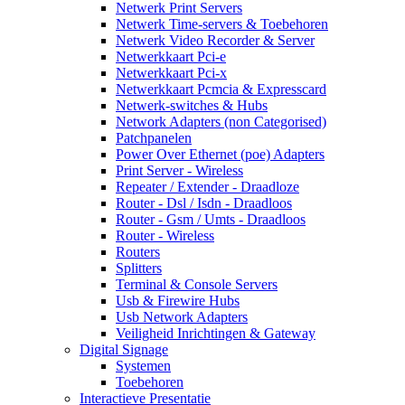
Netwerk Print Servers
Netwerk Time-servers & Toebehoren
Netwerk Video Recorder & Server
Netwerkkaart Pci-e
Netwerkkaart Pci-x
Netwerkkaart Pcmcia & Expresscard
Netwerk-switches & Hubs
Network Adapters (non Categorised)
Patchpanelen
Power Over Ethernet (poe) Adapters
Print Server - Wireless
Repeater / Extender - Draadloze
Router - Dsl / Isdn - Draadloos
Router - Gsm / Umts - Draadloos
Router - Wireless
Routers
Splitters
Terminal & Console Servers
Usb & Firewire Hubs
Usb Network Adapters
Veiligheid Inrichtingen & Gateway
Digital Signage
Systemen
Toebehoren
Interactieve Presentatie