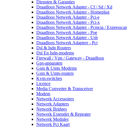
Diensten & Garanties
Draadloos Netwerk Adapter - Cf / Sd / Xd
Draadloos Netwerk Adapter - Homeplug
Draadloos Netwerk Adapter - Pci-e
Draadloos Netwerk Adapter - Pci-x
Draadloos Netwerk Adapter - Pcmcia / Expresscar
Draadloos Netwerk Adapter - Poe
Draadloos Netwerk Adapter - Usb
Draadloos Netwerk Adapterr - Pci
Dsl & Isdn Routers
Dsl En Isdn-modems
Firewall / Vpn / Gateway - Draadloos
Gps-apparaten
Gsm & Umts Modems
Gsm & Umts-routers
Kvm-switches
Licence
Media Converter & Transceiver
Modem
Netwerk Accessoires
Netwerk Adapters
Netwerk Bridges
Netwerk Extender & Repeater
Netwerk Modules
Netwerk Pci Kaart