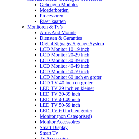
Geheugen Modules
Moederborden
Processoren
Riser-kaarten
Monitoren & Tv’s
Arms And Mounts
Diensten & Garanties
Digital Signage/ Signage System
LCD Monitor 10-19 inch
LCD Monitor 20-29 inch
LCD Monitor 30-39 inch
LCD Monitor 40-49 inch
LCD Monitor 50-59 inch
LCD Monitor 60 inch en groter
LCD TV 40 inch en groter
LED TV 29 inch en kleiner
LED TV 30-39 inch
LED TV 40-49 inch
LED TV 50-59 inch
LED TV 60 inch en groter
Monitor (non Categorised)
Monitor Accessoires
Smart Display
Smart Tv
Tv Accessoires