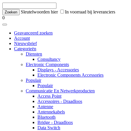
Sleutelwoorden hier
In voorraad bij leveranciers
0
Geavanceerd zoeken
Account
Nieuwsbrief
Categorieën
Diensten
Consultancy
Electronic Components
Displays - Accessories
Electronic Components Accessories
Populair
Populair
Communicatie En Netwerkproducten
Access Point
Accessoires - Draadloos
Antenne
Antennekabels
Bluetooth
Bridge - Draadloos
Data Switch