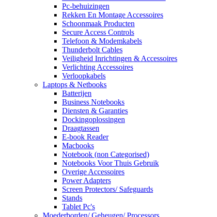
Pc-behuizingen
Rekken En Montage Accessoires
Schoonmaak Producten
Secure Access Controls
Telefoon & Modemkabels
Thunderbolt Cables
Veiligheid Inrichtingen & Accessoires
Verlichting Accessoires
Verloopkabels
Laptops & Netbooks
Batterijen
Business Notebooks
Diensten & Garanties
Dockingoplossingen
Draagtassen
E-book Reader
Macbooks
Notebook (non Categorised)
Notebooks Voor Thuis Gebruik
Overige Accessoires
Power Adapters
Screen Protectors/ Safeguards
Stands
Tablet Pc's
Moederborden/ Geheugen/ Processors