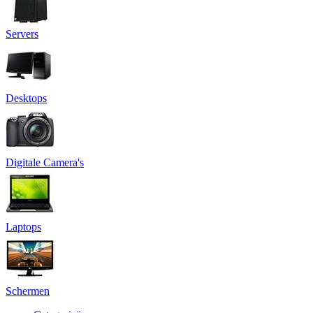
Servers
Desktops
Digitale Camera's
Laptops
Schermen