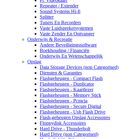
Pc Videokaart
Repeater / Extender
Sound Systems Hi-fi
Splitter
Tuners En Recorders
Vaste Luidsprekersystemen
Vaste Zender En Ontvanger
Onderwijs & Recreatie
Andere Beveiligingssoftware
Boekhouding / Financiën
Onderwijs En Wetenschappelijk
Opslag
Data Storage Devices (non Categorised)
Diensten & Garanties
Flashgeheugen - Compact Flash
Flashgeheugen - Duplicator
Flashgeheugen - Kaartlezer
Flashgeheugen - Memory Stick
Flashgeheugen - Pcmcia
Flashgeheugen - Secure Digital
Flashgeheugen - Usb Flash Drive
Flash-geheugen Opslag Accessoires
Floppydisk Accessoires
Hard Drive - Thunderbolt
Hard Drive (non Categorised)