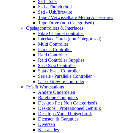
Ssd - Sata
Ssd - Thunderbolt
Ssd - Usb/firewire
Tape / Verwisselbare Media Accessoires
Tape Drive (non Categorised)
Opslagcontrollers & Interfaces
Fibre Channel-controller
Interface Cards (non Categorised)
Multi Controller
Pcmcia Controller
Raid Controller
Raid Controller Supplies
Sas / Scsi Controller
Sata / Esata Controller
Seriële / Parallelle Controller
Usb / Firewire-controller
Pc's & Workstations
Andere Onderdelen
Barebone Computers
Desktop Pc ( Non Categorised)
Desktops - Professioneel Gebruik
Desktops Voor Thuisgebruik
Diensten & Garanties
Diversen
Kassalades