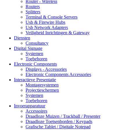
Router - Wireless
Routers
Splitters
Terminal & Console Servers
Usb & Firewire Hubs
Usb Network Adapters
Veiligheid Inrichtingen & Gateway
Diensten
Consultancy
Digital Signage
Systemen
Toebehoren
Electronic Components
Displays - Accessories
Electronic Components Accessories
Interactieve Presentatie
Montagesystemen
Projectieschermen
Systemen
Toebehoren
Invoerapparatuur
Accessoires
Draadloze Muizen / Trackball / Presenter
Draadloze Toetsenborden / Keypads
Grafische Tablet / Digitale Notepad