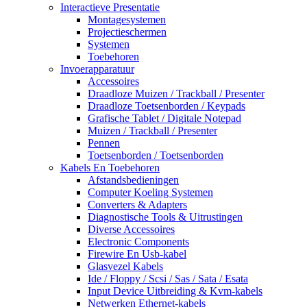
Interactieve Presentatie
Montagesystemen
Projectieschermen
Systemen
Toebehoren
Invoerapparatuur
Accessoires
Draadloze Muizen / Trackball / Presenter
Draadloze Toetsenborden / Keypads
Grafische Tablet / Digitale Notepad
Muizen / Trackball / Presenter
Pennen
Toetsenborden / Toetsenborden
Kabels En Toebehoren
Afstandsbedieningen
Computer Koeling Systemen
Converters & Adapters
Diagnostische Tools & Uitrustingen
Diverse Accessoires
Electronic Components
Firewire En Usb-kabel
Glasvezel Kabels
Ide / Floppy / Scsi / Sas / Sata / Esata
Input Device Uitbreiding & Kvm-kabels
Netwerken Ethernet-kabels