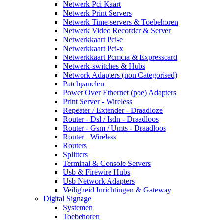
Netwerk Pci Kaart
Netwerk Print Servers
Netwerk Time-servers & Toebehoren
Netwerk Video Recorder & Server
Netwerkkaart Pci-e
Netwerkkaart Pci-x
Netwerkkaart Pcmcia & Expresscard
Netwerk-switches & Hubs
Network Adapters (non Categorised)
Patchpanelen
Power Over Ethernet (poe) Adapters
Print Server - Wireless
Repeater / Extender - Draadloze
Router - Dsl / Isdn - Draadloos
Router - Gsm / Umts - Draadloos
Router - Wireless
Routers
Splitters
Terminal & Console Servers
Usb & Firewire Hubs
Usb Network Adapters
Veiligheid Inrichtingen & Gateway
Digital Signage
Systemen
Toebehoren