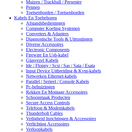
Muizen / Trackball / Presenter
Pennen
Toetsenborden / Toetsenborden
Kabels En Toebehoren
Afstandsbedieningen
Computer Koeling Systemen
Converters & Adapters
Diagnostische Tools & Uitrustingen
Diverse Accessoires
Electronic Components
Firewire En Usb-kabel
Glasvezel Kabels
Ide / Floppy / Scsi / Sas / Sata / Esata
Input Device Uitbreiding & Kvm-kabels
Netwerken Ethernet-kabels
Parallel / Serieel / Console Kabels
Pc-behuizingen
Rekken En Montage Accessoires
Schoonmaak Producten
Secure Access Controls
Telefoon & Modemkabels
Thunderbolt Cables
Veiligheid Inrichtingen & Accessoires
Verlichting Accessoires
Verloopkabels