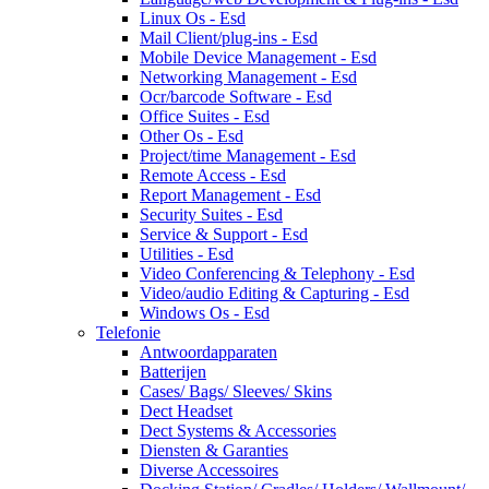
Linux Os - Esd
Mail Client/plug-ins - Esd
Mobile Device Management - Esd
Networking Management - Esd
Ocr/barcode Software - Esd
Office Suites - Esd
Other Os - Esd
Project/time Management - Esd
Remote Access - Esd
Report Management - Esd
Security Suites - Esd
Service & Support - Esd
Utilities - Esd
Video Conferencing & Telephony - Esd
Video/audio Editing & Capturing - Esd
Windows Os - Esd
Telefonie
Antwoordapparaten
Batterijen
Cases/ Bags/ Sleeves/ Skins
Dect Headset
Dect Systems & Accessories
Diensten & Garanties
Diverse Accessoires