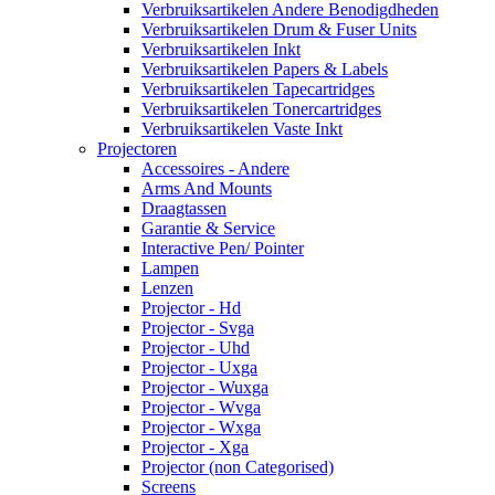
Verbruiksartikelen Andere Benodigdheden
Verbruiksartikelen Drum & Fuser Units
Verbruiksartikelen Inkt
Verbruiksartikelen Papers & Labels
Verbruiksartikelen Tapecartridges
Verbruiksartikelen Tonercartridges
Verbruiksartikelen Vaste Inkt
Projectoren
Accessoires - Andere
Arms And Mounts
Draagtassen
Garantie & Service
Interactive Pen/ Pointer
Lampen
Lenzen
Projector - Hd
Projector - Svga
Projector - Uhd
Projector - Uxga
Projector - Wuxga
Projector - Wvga
Projector - Wxga
Projector - Xga
Projector (non Categorised)
Screens