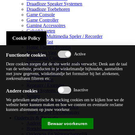
Draadloze Speaker Systemen
Draadloze Toebehoren
Game Console
Game Controller
Gaming Accessoires
Geluidskaarten
Handheld Multimedia Speler / Recorder
Cookie Policy
Headsets Vast
Home Theater Systems
Microfoon Vast
Functionele cookies
Multimedia Consoles
Multimedia Mixer / Versterker
Deze cookies zorgen dat de site werkt zoals verwacht; Denk aan de taal
Multimedia Productie
van de website, producten in je winkelmandje bijhouden, aanmelden
met jouw gegevens, winkelmandje het formulier bij het afrekenen,
Optical Disk Drive
zoekresultaten filteren etc.
Pc Videokaart
Repeater / Extender
Sound Systems Hi-fi
Andere cookies
Splitter
We gebruiken analytische & tracking cookies om te kijken hoe we de
Tuners En Recorders
website beter kunnen maken en hoe we content en eventuele reclame
Vaste Luidsprekersystemen
kunnen afstemmen op jouw voorkeur.
Vaste Zender En Ontvanger
Onderwijs & Recreatie
Andere Beveiligingssoftware
Bewaar voorkeuren
Boekhouding / Financiën
Onderwijs En Wetenschappelijk