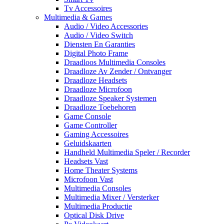
Tv Accessoires
Multimedia & Games
Audio / Video Accessories
Audio / Video Switch
Diensten En Garanties
Digital Photo Frame
Draadloos Multimedia Consoles
Draadloze Av Zender / Ontvanger
Draadloze Headsets
Draadloze Microfoon
Draadloze Speaker Systemen
Draadloze Toebehoren
Game Console
Game Controller
Gaming Accessoires
Geluidskaarten
Handheld Multimedia Speler / Recorder
Headsets Vast
Home Theater Systems
Microfoon Vast
Multimedia Consoles
Multimedia Mixer / Versterker
Multimedia Productie
Optical Disk Drive