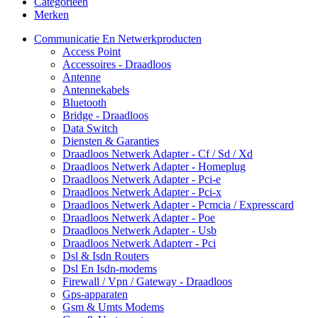
Categorieën
Merken
Communicatie En Netwerkproducten
Access Point
Accessoires - Draadloos
Antenne
Antennekabels
Bluetooth
Bridge - Draadloos
Data Switch
Diensten & Garanties
Draadloos Netwerk Adapter - Cf / Sd / Xd
Draadloos Netwerk Adapter - Homeplug
Draadloos Netwerk Adapter - Pci-e
Draadloos Netwerk Adapter - Pci-x
Draadloos Netwerk Adapter - Pcmcia / Expresscard
Draadloos Netwerk Adapter - Poe
Draadloos Netwerk Adapter - Usb
Draadloos Netwerk Adapterr - Pci
Dsl & Isdn Routers
Dsl En Isdn-modems
Firewall / Vpn / Gateway - Draadloos
Gps-apparaten
Gsm & Umts Modems