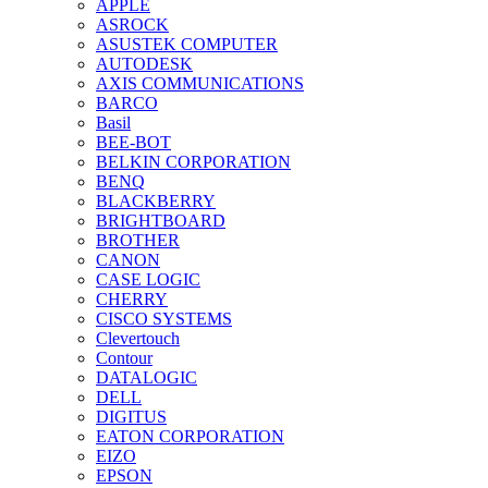
APPLE
ASROCK
ASUSTEK COMPUTER
AUTODESK
AXIS COMMUNICATIONS
BARCO
Basil
BEE-BOT
BELKIN CORPORATION
BENQ
BLACKBERRY
BRIGHTBOARD
BROTHER
CANON
CASE LOGIC
CHERRY
CISCO SYSTEMS
Clevertouch
Contour
DATALOGIC
DELL
DIGITUS
EATON CORPORATION
EIZO
EPSON