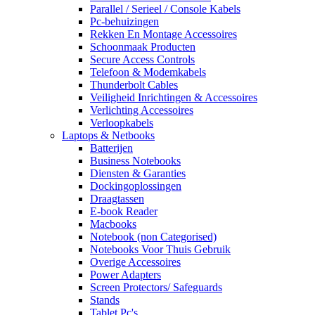
Parallel / Serieel / Console Kabels
Pc-behuizingen
Rekken En Montage Accessoires
Schoonmaak Producten
Secure Access Controls
Telefoon & Modemkabels
Thunderbolt Cables
Veiligheid Inrichtingen & Accessoires
Verlichting Accessoires
Verloopkabels
Laptops & Netbooks
Batterijen
Business Notebooks
Diensten & Garanties
Dockingoplossingen
Draagtassen
E-book Reader
Macbooks
Notebook (non Categorised)
Notebooks Voor Thuis Gebruik
Overige Accessoires
Power Adapters
Screen Protectors/ Safeguards
Stands
Tablet Pc's