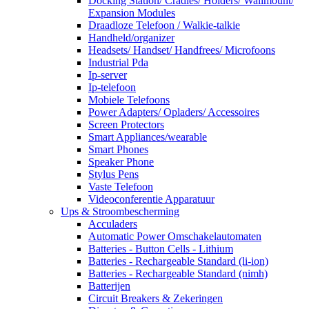
Docking Station/ Cradles/ Holders/ Wallmount/
Expansion Modules
Draadloze Telefoon / Walkie-talkie
Handheld/organizer
Headsets/ Handset/ Handfrees/ Microfoons
Industrial Pda
Ip-server
Ip-telefoon
Mobiele Telefoons
Power Adapters/ Opladers/ Accessoires
Screen Protectors
Smart Appliances/wearable
Smart Phones
Speaker Phone
Stylus Pens
Vaste Telefoon
Videoconferentie Apparatuur
Ups & Stroombescherming
Acculaders
Automatic Power Omschakelautomaten
Batteries - Button Cells - Lithium
Batteries - Rechargeable Standard (li-ion)
Batteries - Rechargeable Standard (nimh)
Batterijen
Circuit Breakers & Zekeringen