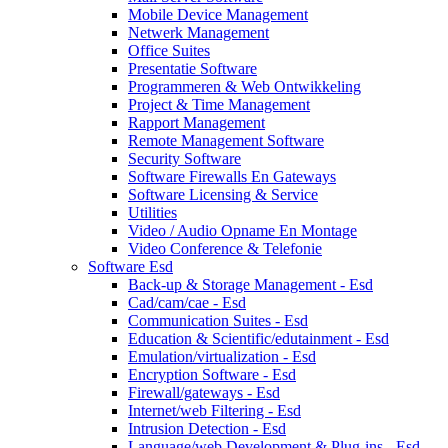
Mobile Device Management
Netwerk Management
Office Suites
Presentatie Software
Programmeren & Web Ontwikkeling
Project & Time Management
Rapport Management
Remote Management Software
Security Software
Software Firewalls En Gateways
Software Licensing & Service
Utilities
Video / Audio Opname En Montage
Video Conference & Telefonie
Software Esd
Back-up & Storage Management - Esd
Cad/cam/cae - Esd
Communication Suites - Esd
Education & Scientific/edutainment - Esd
Emulation/virtualization - Esd
Encryption Software - Esd
Firewall/gateways - Esd
Internet/web Filtering - Esd
Intrusion Detection - Esd
Language/web Development & Plug-ins - Esd