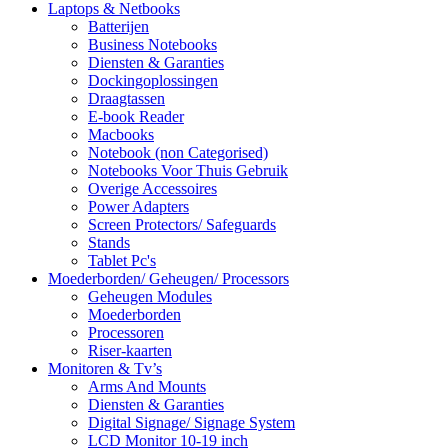
Laptops & Netbooks
Batterijen
Business Notebooks
Diensten & Garanties
Dockingoplossingen
Draagtassen
E-book Reader
Macbooks
Notebook (non Categorised)
Notebooks Voor Thuis Gebruik
Overige Accessoires
Power Adapters
Screen Protectors/ Safeguards
Stands
Tablet Pc's
Moederborden/ Geheugen/ Processors
Geheugen Modules
Moederborden
Processoren
Riser-kaarten
Monitoren & Tv’s
Arms And Mounts
Diensten & Garanties
Digital Signage/ Signage System
LCD Monitor 10-19 inch