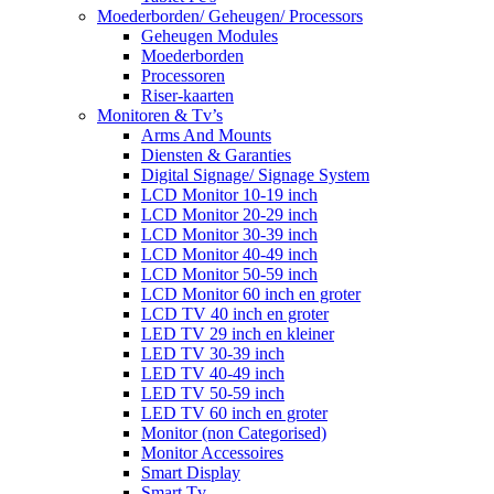
Moederborden/ Geheugen/ Processors
Geheugen Modules
Moederborden
Processoren
Riser-kaarten
Monitoren & Tv’s
Arms And Mounts
Diensten & Garanties
Digital Signage/ Signage System
LCD Monitor 10-19 inch
LCD Monitor 20-29 inch
LCD Monitor 30-39 inch
LCD Monitor 40-49 inch
LCD Monitor 50-59 inch
LCD Monitor 60 inch en groter
LCD TV 40 inch en groter
LED TV 29 inch en kleiner
LED TV 30-39 inch
LED TV 40-49 inch
LED TV 50-59 inch
LED TV 60 inch en groter
Monitor (non Categorised)
Monitor Accessoires
Smart Display
Smart Tv