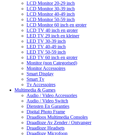
LCD Monitor 20-29 inch
LCD Monitor 30-39 inch
LCD Monitor 40-49 inch
LCD Monitor 50-59 inch
LCD Monitor 60 inch en groter
LCD TV 40 inch en groter
LED TV 29 inch en kleiner
LED TV 30-39 inch
LED TV 40-49 inch
LED TV 50-59 inch
LED TV 60 inch en groter
Monitor (non Categorised)
Monitor Accessoires
Smart Display
Smart Tv
Tv Accessoires
Multimedia & Games
Audio / Video Accessories
Audio / Video Switch
Diensten En Garanties
Digital Photo Frame
Draadloos Multimedia Consoles
Draadloze Av Zender / Ontvanger
Draadloze Headsets
Draadloze Microfoon