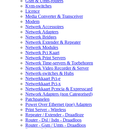
Gsm & Umts-routers
Kvm-switches
Licence
Media Converter & Transceiver
Modem
Netwerk Accessoires
Netwerk Adapters
Netwerk Bridges
Netwerk Extender & Repeater
Netwerk Modules
Netwerk Pci Kaart
Netwerk Print Servers
Netwerk Time-servers & Toebehoren
Netwerk Video Recorder & Server
Netwerk-switches & Hubs
Netwerkkaart Pci-e
Netwerkkaart Pci-x
Netwerkkaart Pcmcia & Expresscard
Network Adapters (non Categorised)
Patchpanelen
Power Over Ethernet (poe) Adapters
Print Server - Wireless
Repeater / Extender - Draadloze
Router - Dsl / Isdn - Draadloos
Router - Gsm / Umts - Draadloos