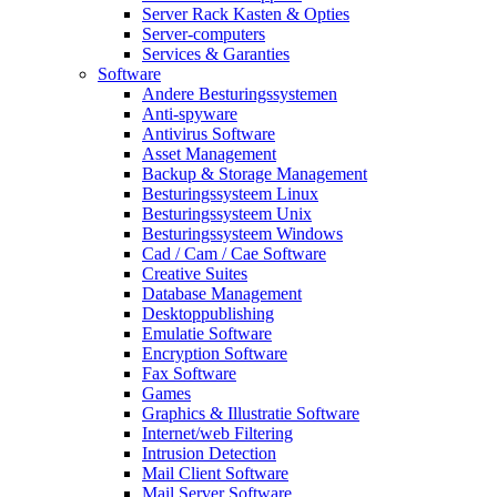
Server Rack Kasten & Opties
Server-computers
Services & Garanties
Software
Andere Besturingssystemen
Anti-spyware
Antivirus Software
Asset Management
Backup & Storage Management
Besturingssysteem Linux
Besturingssysteem Unix
Besturingssysteem Windows
Cad / Cam / Cae Software
Creative Suites
Database Management
Desktoppublishing
Emulatie Software
Encryption Software
Fax Software
Games
Graphics & Illustratie Software
Internet/web Filtering
Intrusion Detection
Mail Client Software
Mail Server Software