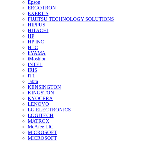
Epson
ERGOTRON
EXERTIS
FUJITSU TECHNOLOGY SOLUTIONS
HIPPUS
HITACHI
HP
HP INC
HTC
IiYAMA
iMoshion
INTEL
IRIS
IT1
Jabra
KENSINGTON
KINGSTON
KYOCERA
LENOVO
LG ELECTRONICS
LOGITECH
MATROX
McAfee LIC
MICROSOFT
MICROSOFT