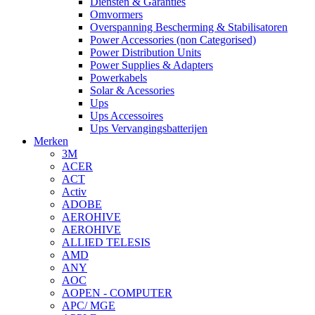
Diensten & Garanties
Omvormers
Overspanning Bescherming & Stabilisatoren
Power Accessories (non Categorised)
Power Distribution Units
Power Supplies & Adapters
Powerkabels
Solar & Acessories
Ups
Ups Accessoires
Ups Vervangingsbatterijen
Merken
3M
ACER
ACT
Activ
ADOBE
AEROHIVE
AEROHIVE
ALLIED TELESIS
AMD
ANY
AOC
AOPEN - COMPUTER
APC/ MGE