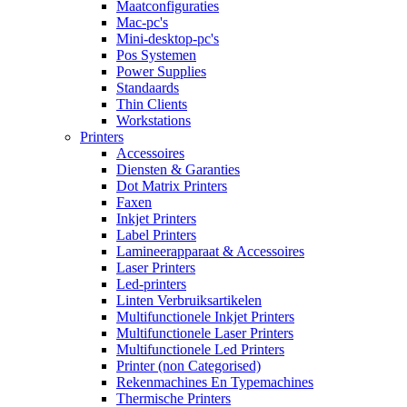
Maatconfiguraties
Mac-pc's
Mini-desktop-pc's
Pos Systemen
Power Supplies
Standaards
Thin Clients
Workstations
Printers
Accessoires
Diensten & Garanties
Dot Matrix Printers
Faxen
Inkjet Printers
Label Printers
Lamineerapparaat & Accessoires
Laser Printers
Led-printers
Linten Verbruiksartikelen
Multifunctionele Inkjet Printers
Multifunctionele Laser Printers
Multifunctionele Led Printers
Printer (non Categorised)
Rekenmachines En Typemachines
Thermische Printers