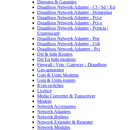
Diensten & Garanties
Draadloos Netwerk Adapter - Cf / Sd / Xd
Draadloos Netwerk Adapter - Homeplug
Draadloos Netwerk Adapter - Pci-e
Draadloos Netwerk Adapter - Pci-x
Draadloos Netwerk Adapter - Pcmcia /
Expresscard
Draadloos Netwerk Adapter - Poe
Draadloos Netwerk Adapter - Usb
Draadloos Netwerk Adapterr - Pci
Dsl & Isdn Routers
Dsl En Isdn-modems
Firewall / Vpn / Gateway - Draadloos
Gps-apparaten
Gsm & Umts Modems
Gsm & Umts-routers
Kvm-switches
Licence
Media Converter & Transceiver
Modem
Netwerk Accessoires
Netwerk Adapters
Netwerk Bridges
Netwerk Extender & Repeater
Netwerk Modules