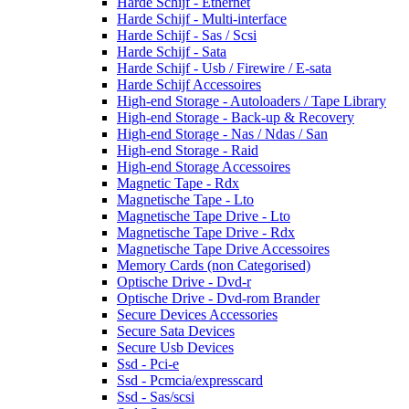
Harde Schijf - Ethernet
Harde Schijf - Multi-interface
Harde Schijf - Sas / Scsi
Harde Schijf - Sata
Harde Schijf - Usb / Firewire / E-sata
Harde Schijf Accessoires
High-end Storage - Autoloaders / Tape Library
High-end Storage - Back-up & Recovery
High-end Storage - Nas / Ndas / San
High-end Storage - Raid
High-end Storage Accessoires
Magnetic Tape - Rdx
Magnetische Tape - Lto
Magnetische Tape Drive - Lto
Magnetische Tape Drive - Rdx
Magnetische Tape Drive Accessoires
Memory Cards (non Categorised)
Optische Drive - Dvd-r
Optische Drive - Dvd-rom Brander
Secure Devices Accessories
Secure Sata Devices
Secure Usb Devices
Ssd - Pci-e
Ssd - Pcmcia/expresscard
Ssd - Sas/scsi