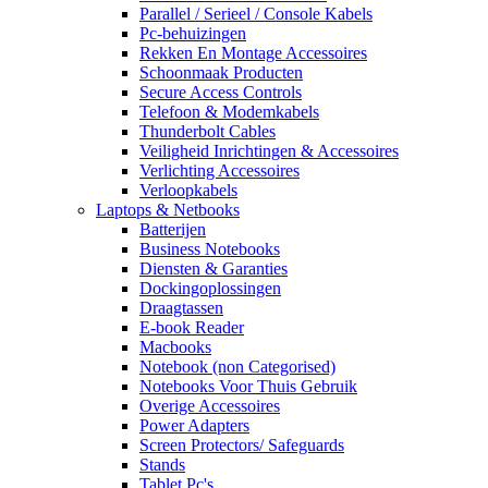
Parallel / Serieel / Console Kabels
Pc-behuizingen
Rekken En Montage Accessoires
Schoonmaak Producten
Secure Access Controls
Telefoon & Modemkabels
Thunderbolt Cables
Veiligheid Inrichtingen & Accessoires
Verlichting Accessoires
Verloopkabels
Laptops & Netbooks
Batterijen
Business Notebooks
Diensten & Garanties
Dockingoplossingen
Draagtassen
E-book Reader
Macbooks
Notebook (non Categorised)
Notebooks Voor Thuis Gebruik
Overige Accessoires
Power Adapters
Screen Protectors/ Safeguards
Stands
Tablet Pc's