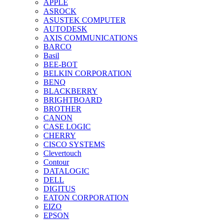
APPLE
ASROCK
ASUSTEK COMPUTER
AUTODESK
AXIS COMMUNICATIONS
BARCO
Basil
BEE-BOT
BELKIN CORPORATION
BENQ
BLACKBERRY
BRIGHTBOARD
BROTHER
CANON
CASE LOGIC
CHERRY
CISCO SYSTEMS
Clevertouch
Contour
DATALOGIC
DELL
DIGITUS
EATON CORPORATION
EIZO
EPSON