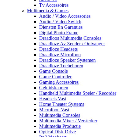
Tv Accessoires
Multimedia & Games
Audio / Video Accessories
Audio / Video Switch
Diensten En Garanties
Digital Photo Frame
Draadloos Multimedia Consoles
Draadloze Av Zender / Ontvanger
Draadloze Headsets
Draadloze Microfoon
Draadloze Speaker Systemen
Draadloze Toebehoren
Game Console
Game Controller
Gaming Accessoires
Geluidskaarten
Handheld Multimedia Speler / Recorder
Headsets Vast
Home Theater Systems
Microfoon Vast
Multimedia Consoles
Multimedia Mixer / Versterker
Multimedia Productie
Optical Disk Drive