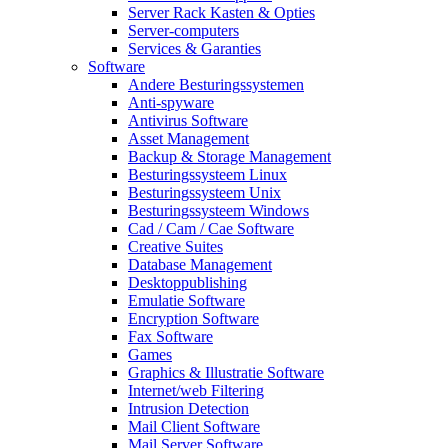
Server Rack Kasten & Opties
Server-computers
Services & Garanties
Software
Andere Besturingssystemen
Anti-spyware
Antivirus Software
Asset Management
Backup & Storage Management
Besturingssysteem Linux
Besturingssysteem Unix
Besturingssysteem Windows
Cad / Cam / Cae Software
Creative Suites
Database Management
Desktoppublishing
Emulatie Software
Encryption Software
Fax Software
Games
Graphics & Illustratie Software
Internet/web Filtering
Intrusion Detection
Mail Client Software
Mail Server Software