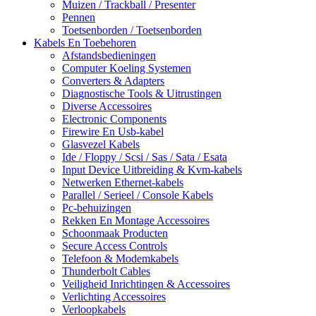
Muizen / Trackball / Presenter
Pennen
Toetsenborden / Toetsenborden
Kabels En Toebehoren
Afstandsbedieningen
Computer Koeling Systemen
Converters & Adapters
Diagnostische Tools & Uitrustingen
Diverse Accessoires
Electronic Components
Firewire En Usb-kabel
Glasvezel Kabels
Ide / Floppy / Scsi / Sas / Sata / Esata
Input Device Uitbreiding & Kvm-kabels
Netwerken Ethernet-kabels
Parallel / Serieel / Console Kabels
Pc-behuizingen
Rekken En Montage Accessoires
Schoonmaak Producten
Secure Access Controls
Telefoon & Modemkabels
Thunderbolt Cables
Veiligheid Inrichtingen & Accessoires
Verlichting Accessoires
Verloopkabels