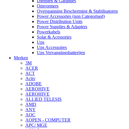
Diensten & Garanties
Omvormers
Overspanning Bescherming & Stabilisatoren
Power Accessories (non Categorised)
Power Distribution Units
Power Supplies & Adapters
Powerkabels
Solar & Acessories
Ups
Ups Accessoires
Ups Vervangingsbatterijen
Merken
3M
ACER
ACT
Activ
ADOBE
AEROHIVE
AEROHIVE
ALLIED TELESIS
AMD
ANY
AOC
AOPEN - COMPUTER
APC/ MGE