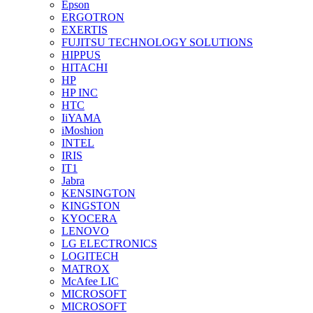
Epson
ERGOTRON
EXERTIS
FUJITSU TECHNOLOGY SOLUTIONS
HIPPUS
HITACHI
HP
HP INC
HTC
IiYAMA
iMoshion
INTEL
IRIS
IT1
Jabra
KENSINGTON
KINGSTON
KYOCERA
LENOVO
LG ELECTRONICS
LOGITECH
MATROX
McAfee LIC
MICROSOFT
MICROSOFT