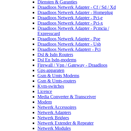
Diensten & Garanties
Draadloos Netwerk Adapter - Cf / Sd / Xd
Draadloos Netwerk Adapter - Homeplug
Draadloos Netwerk Adapter - Pci-e
Draadloos Netwerk Adapter - Pci-x
Draadloos Netwerk Adapter - Pcmcia /
Expresscard
Draadloos Netwerk Adapter - Poe
Draadloos Netwerk Adapter - Usb
Draadloos Netwerk Adapterr - Pci
Dsl & Isdn Routers
Dsl En Isdn-modems
Firewall / Vpn / Gateway - Draadloos
Gps-apparaten
Gsm & Umts Modems
Gsm & Umts-routers
Kvm-switches
Licence
Media Converter & Transceiver
Modem
Netwerk Accessoires
Netwerk Adapters
Netwerk Bridges
Netwerk Extender & Repeater
Netwerk Modules