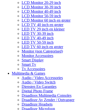
LCD Monitor 20-29 inch
LCD Monitor 30-39 inch
LCD Monitor 40-49 inch
LCD Monitor 50-59 inch
LCD Monitor 60 inch en groter
LCD TV 40 inch en groter
LED TV 29 inch en kleiner
LED TV 30-39 inch
LED TV 40-49 inch
LED TV 50-59 inch
LED TV 60 inch en groter
Monitor (non Categorised)
Monitor Accessoires
Smart Display
Smart Tv
Tv Accessoires
Multimedia & Games
Audio / Video Accessories
Audio / Video Switch
Diensten En Garanties
Digital Photo Frame
Draadloos Multimedia Consoles
Draadloze Av Zender / Ontvanger
Draadloze Headsets
Draadloze Microfoon