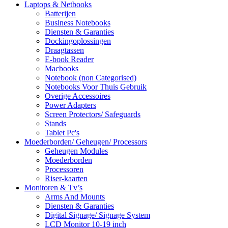
Laptops & Netbooks
Batterijen
Business Notebooks
Diensten & Garanties
Dockingoplossingen
Draagtassen
E-book Reader
Macbooks
Notebook (non Categorised)
Notebooks Voor Thuis Gebruik
Overige Accessoires
Power Adapters
Screen Protectors/ Safeguards
Stands
Tablet Pc's
Moederborden/ Geheugen/ Processors
Geheugen Modules
Moederborden
Processoren
Riser-kaarten
Monitoren & Tv’s
Arms And Mounts
Diensten & Garanties
Digital Signage/ Signage System
LCD Monitor 10-19 inch