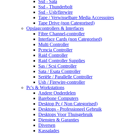
Ssd - Sata
Ssd - Thunderbolt
Ssd - Usb/firewire
Tape / Verwisselbare Media Accessoires
Tape Drive (non Categorised)
Opslagcontrollers & Interfaces
Fibre Channel-controller
Interface Cards (non Categorised)
Multi Controller
Pcmcia Controller
Raid Controller
Raid Controller Supplies
Sas / Scsi Controller
Sata / Esata Controller
Seriële / Parallelle Controller
Usb / Firewire-controller
Pc's & Workstations
Andere Onderdelen
Barebone Computers
Desktop Pc ( Non Categorised)
Desktops - Professioneel Gebruik
Desktops Voor Thuisgebruik
Diensten & Garanties
Diversen
Kassalades