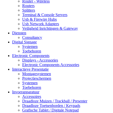
Router - Wireless
Routers
Splitters
Terminal & Console Servers
Usb & Firewire Hubs
Usb Network Adapters
Veiligheid Inrichtingen & Gateway
Diensten
Consultancy
Digital Signage
Systemen
Toebehoren
Electronic Components
Displays - Accessories
Electronic Components Accessories
Interactieve Presentatie
Montagesystemen
Projectieschermen
Systemen
Toebehoren
Invoerapparatuur
Accessoires
Draadloze Muizen / Trackball / Presenter
Draadloze Toetsenborden / Keypads
Grafische Tablet / Digitale Notepad