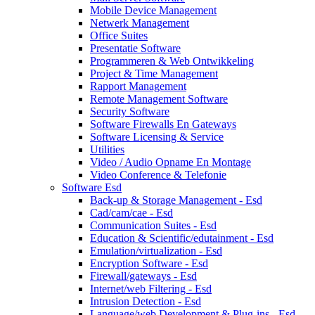
Mobile Device Management
Netwerk Management
Office Suites
Presentatie Software
Programmeren & Web Ontwikkeling
Project & Time Management
Rapport Management
Remote Management Software
Security Software
Software Firewalls En Gateways
Software Licensing & Service
Utilities
Video / Audio Opname En Montage
Video Conference & Telefonie
Software Esd
Back-up & Storage Management - Esd
Cad/cam/cae - Esd
Communication Suites - Esd
Education & Scientific/edutainment - Esd
Emulation/virtualization - Esd
Encryption Software - Esd
Firewall/gateways - Esd
Internet/web Filtering - Esd
Intrusion Detection - Esd
Language/web Development & Plug-ins - Esd