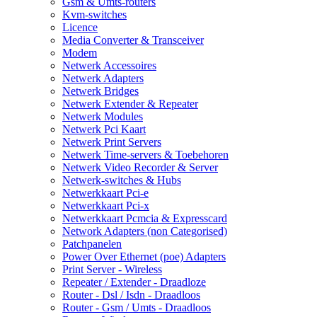
Gsm & Umts-routers
Kvm-switches
Licence
Media Converter & Transceiver
Modem
Netwerk Accessoires
Netwerk Adapters
Netwerk Bridges
Netwerk Extender & Repeater
Netwerk Modules
Netwerk Pci Kaart
Netwerk Print Servers
Netwerk Time-servers & Toebehoren
Netwerk Video Recorder & Server
Netwerk-switches & Hubs
Netwerkkaart Pci-e
Netwerkkaart Pci-x
Netwerkkaart Pcmcia & Expresscard
Network Adapters (non Categorised)
Patchpanelen
Power Over Ethernet (poe) Adapters
Print Server - Wireless
Repeater / Extender - Draadloze
Router - Dsl / Isdn - Draadloos
Router - Gsm / Umts - Draadloos