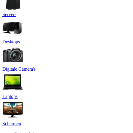
Servers
Desktops
Digitale Camera's
Laptops
Schermen