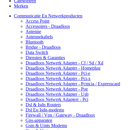
Categorieën
Merken
Communicatie En Netwerkproducten
Access Point
Accessoires - Draadloos
Antenne
Antennekabels
Bluetooth
Bridge - Draadloos
Data Switch
Diensten & Garanties
Draadloos Netwerk Adapter - Cf / Sd / Xd
Draadloos Netwerk Adapter - Homeplug
Draadloos Netwerk Adapter - Pci-e
Draadloos Netwerk Adapter - Pci-x
Draadloos Netwerk Adapter - Pcmcia / Expresscard
Draadloos Netwerk Adapter - Poe
Draadloos Netwerk Adapter - Usb
Draadloos Netwerk Adapterr - Pci
Dsl & Isdn Routers
Dsl En Isdn-modems
Firewall / Vpn / Gateway - Draadloos
Gps-apparaten
Gsm & Umts Modems