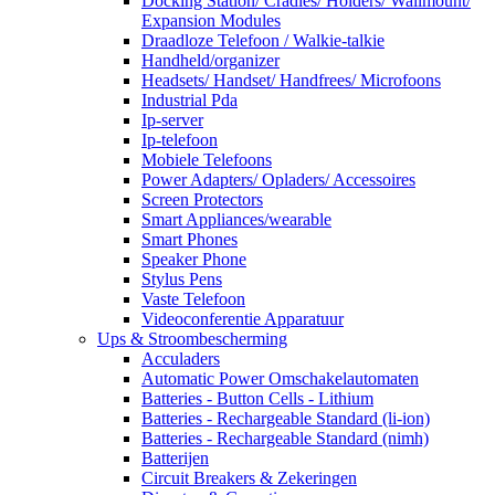
Docking Station/ Cradles/ Holders/ Wallmount/
Expansion Modules
Draadloze Telefoon / Walkie-talkie
Handheld/organizer
Headsets/ Handset/ Handfrees/ Microfoons
Industrial Pda
Ip-server
Ip-telefoon
Mobiele Telefoons
Power Adapters/ Opladers/ Accessoires
Screen Protectors
Smart Appliances/wearable
Smart Phones
Speaker Phone
Stylus Pens
Vaste Telefoon
Videoconferentie Apparatuur
Ups & Stroombescherming
Acculaders
Automatic Power Omschakelautomaten
Batteries - Button Cells - Lithium
Batteries - Rechargeable Standard (li-ion)
Batteries - Rechargeable Standard (nimh)
Batterijen
Circuit Breakers & Zekeringen