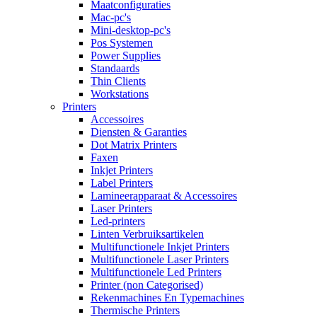
Maatconfiguraties
Mac-pc's
Mini-desktop-pc's
Pos Systemen
Power Supplies
Standaards
Thin Clients
Workstations
Printers
Accessoires
Diensten & Garanties
Dot Matrix Printers
Faxen
Inkjet Printers
Label Printers
Lamineerapparaat & Accessoires
Laser Printers
Led-printers
Linten Verbruiksartikelen
Multifunctionele Inkjet Printers
Multifunctionele Laser Printers
Multifunctionele Led Printers
Printer (non Categorised)
Rekenmachines En Typemachines
Thermische Printers