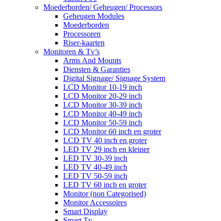
Moederborden/ Geheugen/ Processors
Geheugen Modules
Moederborden
Processoren
Riser-kaarten
Monitoren & Tv’s
Arms And Mounts
Diensten & Garanties
Digital Signage/ Signage System
LCD Monitor 10-19 inch
LCD Monitor 20-29 inch
LCD Monitor 30-39 inch
LCD Monitor 40-49 inch
LCD Monitor 50-59 inch
LCD Monitor 60 inch en groter
LCD TV 40 inch en groter
LED TV 29 inch en kleiner
LED TV 30-39 inch
LED TV 40-49 inch
LED TV 50-59 inch
LED TV 60 inch en groter
Monitor (non Categorised)
Monitor Accessoires
Smart Display
Smart Tv