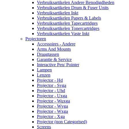
Verbruiksartikelen Andere Benodigdheden
Verbruiksartikelen Drum & Fuser Units
Verbruiksartikelen Inkt
Verbruiksartikelen Papers & Labels
Verbruiksartikelen Tapecartridges
Verbruiksartikelen Tonercartridges
Verbruiksartikelen Vaste Inkt
Projectoren
Accessoires - Andere
Arms And Mounts
Draagtassen
Garantie & Service
Interactive Pen/ Pointer
Lampen
Lenzen
Projector - Hd
Projector - Svga
Projector - Uhd
Projector - Uxga
Projector - Wuxga
Projector - Wvga
Projector - Wxga
Projector - Xga
Projector (non Categorised)
Screens