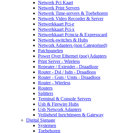
Netwerk Pci Kaart
Netwerk Print Servers
Netwerk Time-servers & Toebehoren
Netwerk Video Recorder & Server
Netwerkkaart Pci-e
Netwerkkaart Pci-x
Netwerkkaart Pcmcia & Expresscard
Netwerk-switches & Hubs
Network Adapters (non Categorised)
Patchpanelen
Power Over Ethernet (poe) Adapters
Print Server - Wireless
Repeater / Extender - Draadloze
Router - Dsl / Isdn - Draadloos
Router - Gsm / Umts - Draadloos
Router - Wireless
Routers
Splitters
Terminal & Console Servers
Usb & Firewire Hubs
Usb Network Adapters
Veiligheid Inrichtingen & Gateway
Digital Signage
Systemen
Toebehoren