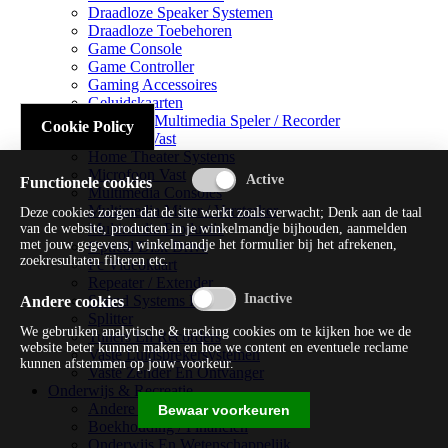
Draadloze Speaker Systemen
Draadloze Toebehoren
Game Console
Game Controller
Gaming Accessoires
Geluidskaarten
Handheld Multimedia Speler / Recorder
Cookie Policy
Headsets Vast
Home Theater Systems
Microfoon Vast
Functionele cookies
Multimedia Consoles
Multimedia Mixer / Versterker
Deze cookies zorgen dat de site werkt zoals verwacht; Denk aan de taal
Multimedia Productie
van de website, producten in je winkelmandje bijhouden, aanmelden
met jouw gegevens, winkelmandje het formulier bij het afrekenen,
Optical Disk Drive
zoekresultaten filteren etc.
Pc Videokaart
Repeater / Extender
Sound Systems Hi-fi
Andere cookies
Splitter
We gebruiken analytische & tracking cookies om te kijken hoe we de
Tuners En Recorders
website beter kunnen maken en hoe we content en eventuele reclame
Vaste Luidsprekersystemen
kunnen afstemmen op jouw voorkeur.
Vaste Zender En Ontvanger
Onderwijs & Recreatie
Andere Beveiligingssoftware
Bewaar voorkeuren
Boekhouding / Financiën
Onderwijs En Wetenschappelijk