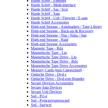
Harde Schijf - Ethernet
Harde Schijf - Multi-interface
Harde Schijf - Sas / Scsi
Harde Schijf - Sata
Harde Schijf - Usb / Firewire / E-sata
Harde Schijf Accessoires
High-end Storage - Autoloaders / Tape Library
High-end Storage - Back-up & Recovery
High-end Storage - Nas / Ndas / San
High-end Storage - Raid
High-end Storage Accessoires
Magnetic Tape - Rdx
Magnetische Tape - Lto
Magnetische Tape Drive - Lto
Magnetische Tape Drive - Rdx
Magnetische Tape Drive Accessoires
Memory Cards (non Categorised)
Optische Drive - Dvd-r
Optische Drive - Dvd-rom Brander
Secure Devices Accessories
Secure Sata Devices
Secure Usb Devices
Ssd - Pci-e
Ssd - Pcmcia/expresscard
Ssd - Sas/scsi