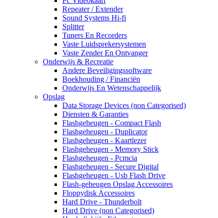
Pc Videokaart
Repeater / Extender
Sound Systems Hi-fi
Splitter
Tuners En Recorders
Vaste Luidsprekersystemen
Vaste Zender En Ontvanger
Onderwijs & Recreatie
Andere Beveiligingssoftware
Boekhouding / Financiën
Onderwijs En Wetenschappelijk
Opslag
Data Storage Devices (non Categorised)
Diensten & Garanties
Flashgeheugen - Compact Flash
Flashgeheugen - Duplicator
Flashgeheugen - Kaartlezer
Flashgeheugen - Memory Stick
Flashgeheugen - Pcmcia
Flashgeheugen - Secure Digital
Flashgeheugen - Usb Flash Drive
Flash-geheugen Opslag Accessoires
Floppydisk Accessoires
Hard Drive - Thunderbolt
Hard Drive (non Categorised)