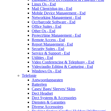
Linux Os - Esd
Mail Client/plug-ins - Esd
Mobile Device Management - Esd
Networking Management - Esd
Ocr/barcode Software - Esd
Office Suites - Esd
Other Os - Esd
Project/time Management - Esd
Remote Access - Esd
Report Management - Esd
Security Suites - Esd
Service & Support - Esd
Utilities - Esd
Video Conferencing & Telephony - Esd
Video/audio Editing & Capturing - Esd
Windows Os - Esd
Telefonie
Antwoordapparaten
Batterijen
Cases/ Bags/ Sleeves/ Skins
Dect Headset
Dect Systems & Accessories
Diensten & Garanties
Diverse Accessoires