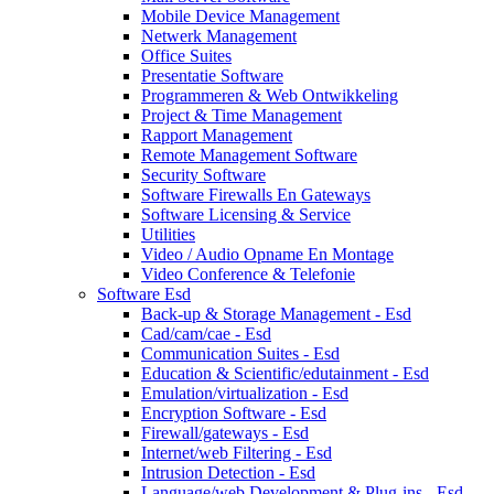
Mobile Device Management
Netwerk Management
Office Suites
Presentatie Software
Programmeren & Web Ontwikkeling
Project & Time Management
Rapport Management
Remote Management Software
Security Software
Software Firewalls En Gateways
Software Licensing & Service
Utilities
Video / Audio Opname En Montage
Video Conference & Telefonie
Software Esd
Back-up & Storage Management - Esd
Cad/cam/cae - Esd
Communication Suites - Esd
Education & Scientific/edutainment - Esd
Emulation/virtualization - Esd
Encryption Software - Esd
Firewall/gateways - Esd
Internet/web Filtering - Esd
Intrusion Detection - Esd
Language/web Development & Plug-ins - Esd