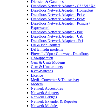
Diensten & Garanties
Draadloos Netwerk Adapter - Cf / Sd / Xd
Draadloos Netwerk Adapter - Homeplug
Draadloos Netwerk Adapter - Pci-e
Draadloos Netwerk Adapter - Pci-x
Draadloos Netwerk Adapter - Pcmcia /
Expresscard
Draadloos Netwerk Adapter - Poe
Draadloos Netwerk Adapter - Usb
Draadloos Netwerk Adapterr - Pci
Dsl & Isdn Routers
Dsl En Isdn-modems
Firewall / Vpn / Gateway - Draadloos
Gps-apparaten
Gsm & Umts Modems
Gsm & Umts-routers
Kvm-switches
Licence
Media Converter & Transceiver
Modem
Netwerk Accessoires
Netwerk Adapters
Netwerk Bridges
Netwerk Extender & Repeater
Netwerk Modules