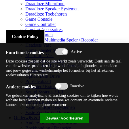
Draadloze Microfoon
Draadloze Speaker Systemen
Draadloze Toebehoren
Game Console
Game Controller
Gaming Accessoires
Geluidskaarten
Cookie Policy
Handheld Multimedia Speler / Recorder
Headsets Vast
Home Theater Systems
Functionele cookies
Microfoon Vast
Multimedia Consoles
Deze cookies zorgen dat de site werkt zoals verwacht; Denk aan de taal
Multimedia Mixer / Versterker
van de website, producten in je winkelmandje bijhouden, aanmelden
met jouw gegevens, winkelmandje het formulier bij het afrekenen,
Multimedia Productie
zoekresultaten filteren etc.
Optical Disk Drive
Pc Videokaart
Repeater / Extender
Andere cookies
Sound Systems Hi-fi
We gebruiken analytische & tracking cookies om te kijken hoe we de
Splitter
website beter kunnen maken en hoe we content en eventuele reclame
Tuners En Recorders
kunnen afstemmen op jouw voorkeur.
Vaste Luidsprekersystemen
Vaste Zender En Ontvanger
Onderwijs & Recreatie
Bewaar voorkeuren
Andere Beveiligingssoftware
Boekhouding / Financiën