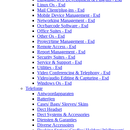
Linux Os - Esd
Mail Client/plug-ins - Esd
Mobile Device Management - Esd
Networking Management - Esd
Ocr/barcode Software - Esd
Office Suites - Esd
Other Os - Esd
Project/time Management - Esd
Remote Access - Esd
Report Management - Esd
Security Suites - Esd
Service & Support - Esd
Utilities - Esd
Video Conferencing & Telephony - Esd
Video/audio Editing & Capturing - Esd
Windows Os - Esd
Telefonie
Antwoordapparaten
Batterijen
Cases/ Bags/ Sleeves/ Skins
Dect Headset
Dect Systems & Accessories
Diensten & Garanties
Diverse Accessoires