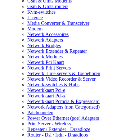
Gsm & Umts Modems
Gsm & Umts-routers
Kvm-switches
Licence
Media Converter & Transceiver
Modem
Netwerk Accessoires
Netwerk Adapters
Netwerk Bridges
Netwerk Extender & Repeater
Netwerk Modules
Netwerk Pci Kaart
Netwerk Print Servers
Netwerk Time-servers & Toebehoren
Netwerk Video Recorder & Server
Netwerk-switches & Hubs
Netwerkkaart Pci-e
Netwerkkaart Pci-x
Netwerkkaart Pcmcia & Expresscard
Network Adapters (non Categorised)
Patchpanelen
Power Over Ethernet (poe) Adapters
Print Server - Wireless
Repeater / Extender - Draadloze
Router - Dsl / Isdn - Draadloos