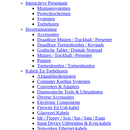
Interactieve Presentatie
Montagesystemen
Projectieschermen
Systemen
Toebehoren
Invoerapparatuur
Accessoires
Draadloze Muizen / Trackball / Presenter
Draadloze Toetsenborden / Keypads
Grafische Tablet / Digitale Notepad
Muizen / Trackball / Presenter
Pennen
Toetsenborden / Toetsenborden
Kabels En Toebehoren
Afstandsbedieningen
Computer Koeling Systemen
Converters & Adapters
Diagnostische Tools & Uitrustingen
Diverse Accessoires
Electronic Components
Firewire En Usb-kabel
Glasvezel Kabels
Ide / Floppy / Scsi / Sas / Sata / Esata
Input Device Uitbreiding & Kvm-kabels
Netwerken Ethernet-kabels