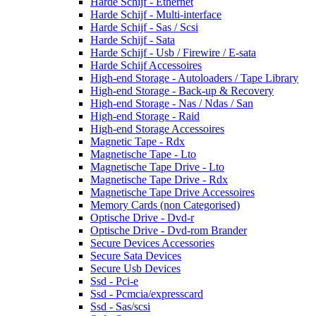
Harde Schijf - Ethernet
Harde Schijf - Multi-interface
Harde Schijf - Sas / Scsi
Harde Schijf - Sata
Harde Schijf - Usb / Firewire / E-sata
Harde Schijf Accessoires
High-end Storage - Autoloaders / Tape Library
High-end Storage - Back-up & Recovery
High-end Storage - Nas / Ndas / San
High-end Storage - Raid
High-end Storage Accessoires
Magnetic Tape - Rdx
Magnetische Tape - Lto
Magnetische Tape Drive - Lto
Magnetische Tape Drive - Rdx
Magnetische Tape Drive Accessoires
Memory Cards (non Categorised)
Optische Drive - Dvd-r
Optische Drive - Dvd-rom Brander
Secure Devices Accessories
Secure Sata Devices
Secure Usb Devices
Ssd - Pci-e
Ssd - Pcmcia/expresscard
Ssd - Sas/scsi