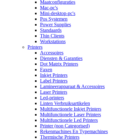
Maatconfiguraties
Mac-pc's
Mini-desktop-pc's
Pos Systemen
Power Supplies
Standaards
Thin Clients
Workstations
Printers
Accessoires
Diensten & Garanties
Dot Matrix Printers
Faxen
Inkjet Printers
Label Printers
Lamineerapparaat & Accessoires
Laser Printers
Led-printers
Linten Verbruiksartikelen
Multifunctionele Inkjet Printers
Multifunctionele Laser Printers
Multifunctionele Led Printers
Printer (non Categorised)
Rekenmachines En Typemachines
Thermische Printers