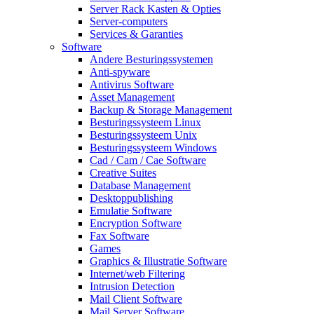
Server Rack Kasten & Opties
Server-computers
Services & Garanties
Software
Andere Besturingssystemen
Anti-spyware
Antivirus Software
Asset Management
Backup & Storage Management
Besturingssysteem Linux
Besturingssysteem Unix
Besturingssysteem Windows
Cad / Cam / Cae Software
Creative Suites
Database Management
Desktoppublishing
Emulatie Software
Encryption Software
Fax Software
Games
Graphics & Illustratie Software
Internet/web Filtering
Intrusion Detection
Mail Client Software
Mail Server Software