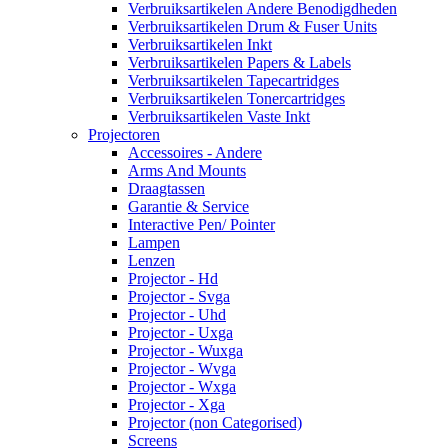
Verbruiksartikelen Andere Benodigdheden
Verbruiksartikelen Drum & Fuser Units
Verbruiksartikelen Inkt
Verbruiksartikelen Papers & Labels
Verbruiksartikelen Tapecartridges
Verbruiksartikelen Tonercartridges
Verbruiksartikelen Vaste Inkt
Projectoren
Accessoires - Andere
Arms And Mounts
Draagtassen
Garantie & Service
Interactive Pen/ Pointer
Lampen
Lenzen
Projector - Hd
Projector - Svga
Projector - Uhd
Projector - Uxga
Projector - Wuxga
Projector - Wvga
Projector - Wxga
Projector - Xga
Projector (non Categorised)
Screens