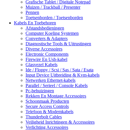
Grafische Tablet / Digitale Notepad
Muizen / Trackball / Presenter
Pennen
Toetsenborden / Toetsenborden
Kabels En Toebehoren
Afstandsbedieningen
Computer Koeling Systemen
Converters & Adapters
Diagnostische Tools & Uitrustingen
Diverse Accessoires
Electronic Components
Firewire En Usb-kabel
Glasvezel Kabels
Ide / Floppy / Scsi / Sas / Sata / Esata
Input Device Uitbreiding & Kvm-kabels
Netwerken Ethernet-kabels
Parallel / Serieel / Console Kabels
Pc-behuizingen
Rekken En Montage Accessoires
Schoonmaak Producten
Secure Access Controls
Telefoon & Modemkabels
Thunderbolt Cables
Veiligheid Inrichtingen & Accessoires
Verlichting Accessoires