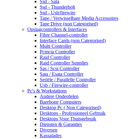
Ssd - Sata
Ssd - Thunderbolt
Ssd - Usb/firewire
Tape / Verwisselbare Media Accessoires
Tape Drive (non Categorised)
Opslagcontrollers & Interfaces
Fibre Channel-controller
Interface Cards (non Categorised)
Multi Controller
Pcmcia Controller
Raid Controller
Raid Controller Supplies
Sas / Scsi Controller
Sata / Esata Controller
Seriële / Parallelle Controller
Usb / Firewire-controller
Pc's & Workstations
Andere Onderdelen
Barebone Computers
Desktop Pc ( Non Categorised)
Desktops - Professioneel Gebruik
Desktops Voor Thuisgebruik
Diensten & Garanties
Diversen
Kassalades