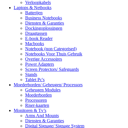
Verloopkabels
Laptops & Netbooks
Batterijen
Business Notebooks
Diensten & Garanties
Dockingoplossingen
Draagtassen
E-book Reader
Macbooks
Notebook (non Categorised)
Notebooks Voor Thuis Gebruik
Overige Accessoires
Power Adapters
Screen Protectors/ Safeguards
Stands
Tablet Pc's
Moederborden/ Geheugen/ Processors
Geheugen Modules
Moederborden
Processoren
Riser-kaarten
Monitoren & Tv’s
Arms And Mounts
Diensten & Garanties
Digital Signage/ Signage System