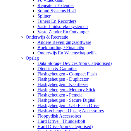
Pc Videokaart
Repeater / Extender
Sound Systems Hi-fi
Splitter
Tuners En Recorders
Vaste Luidsprekersystemen
Vaste Zender En Ontvanger
Onderwijs & Recreatie
Andere Beveiligingssoftware
Boekhouding / Financiën
Onderwijs En Wetenschappelijk
Opslag
Data Storage Devices (non Categorised)
Diensten & Garanties
Flashgeheugen - Compact Flash
Flashgeheugen - Duplicator
Flashgeheugen - Kaartlezer
Flashgeheugen - Memory Stick
Flashgeheugen - Pcmcia
Flashgeheugen - Secure Digital
Flashgeheugen - Usb Flash Drive
Flash-geheugen Opslag Accessoires
Floppydisk Accessoires
Hard Drive - Thunderbolt
Hard Drive (non Categorised)