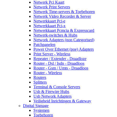
Netwerk Pci Kaart
Netwerk Print Servers
Netwerk Time-servers & Toebehoren
Netwerk Video Recorder & Server
Netwerkkaart Pci-e
Netwerkkaart Pci-x
Netwerkkaart Pcmcia & Expresscard
Netwerk-switches & Hubs
Network Adapters (non Categorised)
Patchpanelen
Power Over Ethernet (poe) Adapters
Print Server - Wireless
Repeater / Extender - Draadloze
Router - Dsl / Isdn - Draadloos
Router - Gsm / Umts - Draadloos
Router - Wireless
Routers
Splitters
Terminal & Console Servers
Usb & Firewire Hubs
Usb Network Adapters
Veiligheid Inrichtingen & Gateway
Digital Signage
Systemen
Toebehoren