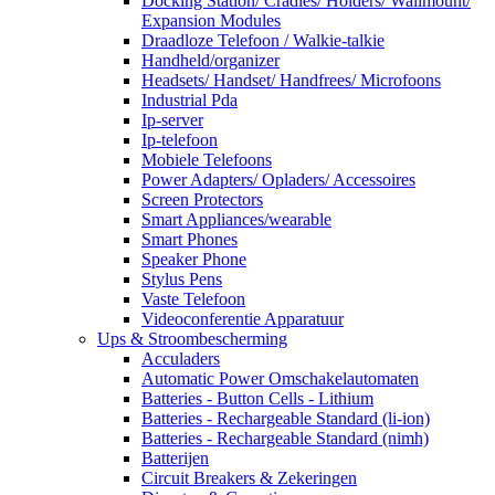
Docking Station/ Cradles/ Holders/ Wallmount/
Expansion Modules
Draadloze Telefoon / Walkie-talkie
Handheld/organizer
Headsets/ Handset/ Handfrees/ Microfoons
Industrial Pda
Ip-server
Ip-telefoon
Mobiele Telefoons
Power Adapters/ Opladers/ Accessoires
Screen Protectors
Smart Appliances/wearable
Smart Phones
Speaker Phone
Stylus Pens
Vaste Telefoon
Videoconferentie Apparatuur
Ups & Stroombescherming
Acculaders
Automatic Power Omschakelautomaten
Batteries - Button Cells - Lithium
Batteries - Rechargeable Standard (li-ion)
Batteries - Rechargeable Standard (nimh)
Batterijen
Circuit Breakers & Zekeringen