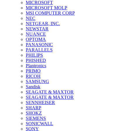
MICROSOFT
MICROSOFT MOLP
MSI COMPUTER CORP
NEC
NETGEAR, INC.
NEWSTAR
NUANCE
OPTOMA
PANASONIC
PARALLELS
PHILIPS
PHISHED
Plantronics
PRIMO
RICOH
SAMSUNG
Sandisk
SEAGATE & MAXTOR
SEAGATE & MAXTOR
SENNHEISER
SHARP
SHOKZ
SIEMENS
SONICWALL
SONY