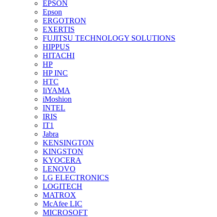
EPSON
Epson
ERGOTRON
EXERTIS
FUJITSU TECHNOLOGY SOLUTIONS
HIPPUS
HITACHI
HP
HP INC
HTC
IiYAMA
iMoshion
INTEL
IRIS
IT1
Jabra
KENSINGTON
KINGSTON
KYOCERA
LENOVO
LG ELECTRONICS
LOGITECH
MATROX
McAfee LIC
MICROSOFT