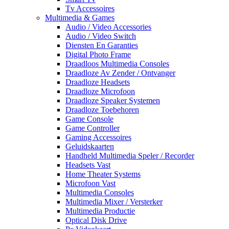
Tv Accessoires
Multimedia & Games
Audio / Video Accessories
Audio / Video Switch
Diensten En Garanties
Digital Photo Frame
Draadloos Multimedia Consoles
Draadloze Av Zender / Ontvanger
Draadloze Headsets
Draadloze Microfoon
Draadloze Speaker Systemen
Draadloze Toebehoren
Game Console
Game Controller
Gaming Accessoires
Geluidskaarten
Handheld Multimedia Speler / Recorder
Headsets Vast
Home Theater Systems
Microfoon Vast
Multimedia Consoles
Multimedia Mixer / Versterker
Multimedia Productie
Optical Disk Drive