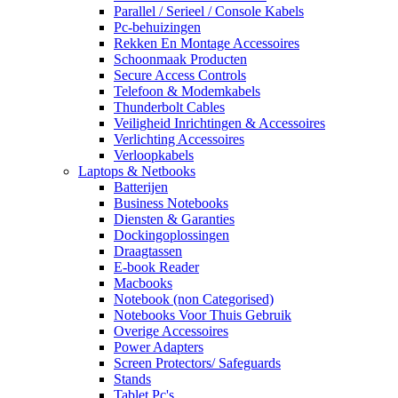
Parallel / Serieel / Console Kabels
Pc-behuizingen
Rekken En Montage Accessoires
Schoonmaak Producten
Secure Access Controls
Telefoon & Modemkabels
Thunderbolt Cables
Veiligheid Inrichtingen & Accessoires
Verlichting Accessoires
Verloopkabels
Laptops & Netbooks
Batterijen
Business Notebooks
Diensten & Garanties
Dockingoplossingen
Draagtassen
E-book Reader
Macbooks
Notebook (non Categorised)
Notebooks Voor Thuis Gebruik
Overige Accessoires
Power Adapters
Screen Protectors/ Safeguards
Stands
Tablet Pc's