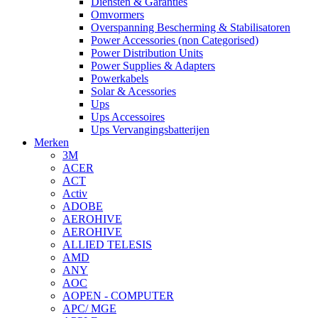
Diensten & Garanties
Omvormers
Overspanning Bescherming & Stabilisatoren
Power Accessories (non Categorised)
Power Distribution Units
Power Supplies & Adapters
Powerkabels
Solar & Acessories
Ups
Ups Accessoires
Ups Vervangingsbatterijen
Merken
3M
ACER
ACT
Activ
ADOBE
AEROHIVE
AEROHIVE
ALLIED TELESIS
AMD
ANY
AOC
AOPEN - COMPUTER
APC/ MGE