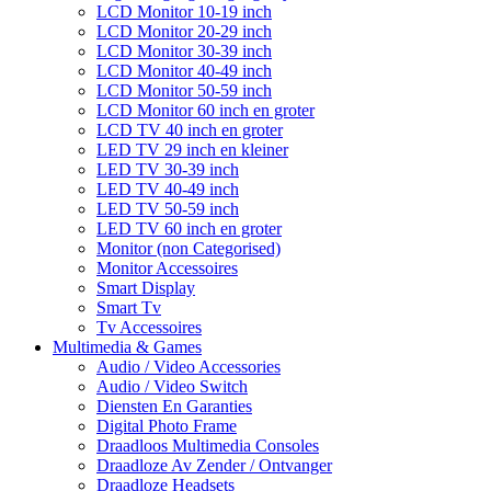
LCD Monitor 10-19 inch
LCD Monitor 20-29 inch
LCD Monitor 30-39 inch
LCD Monitor 40-49 inch
LCD Monitor 50-59 inch
LCD Monitor 60 inch en groter
LCD TV 40 inch en groter
LED TV 29 inch en kleiner
LED TV 30-39 inch
LED TV 40-49 inch
LED TV 50-59 inch
LED TV 60 inch en groter
Monitor (non Categorised)
Monitor Accessoires
Smart Display
Smart Tv
Tv Accessoires
Multimedia & Games
Audio / Video Accessories
Audio / Video Switch
Diensten En Garanties
Digital Photo Frame
Draadloos Multimedia Consoles
Draadloze Av Zender / Ontvanger
Draadloze Headsets