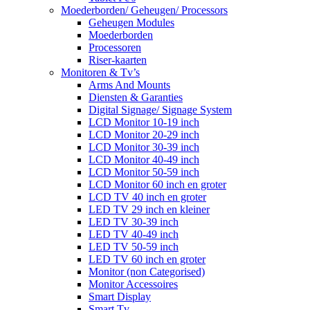
Moederborden/ Geheugen/ Processors
Geheugen Modules
Moederborden
Processoren
Riser-kaarten
Monitoren & Tv’s
Arms And Mounts
Diensten & Garanties
Digital Signage/ Signage System
LCD Monitor 10-19 inch
LCD Monitor 20-29 inch
LCD Monitor 30-39 inch
LCD Monitor 40-49 inch
LCD Monitor 50-59 inch
LCD Monitor 60 inch en groter
LCD TV 40 inch en groter
LED TV 29 inch en kleiner
LED TV 30-39 inch
LED TV 40-49 inch
LED TV 50-59 inch
LED TV 60 inch en groter
Monitor (non Categorised)
Monitor Accessoires
Smart Display
Smart Tv