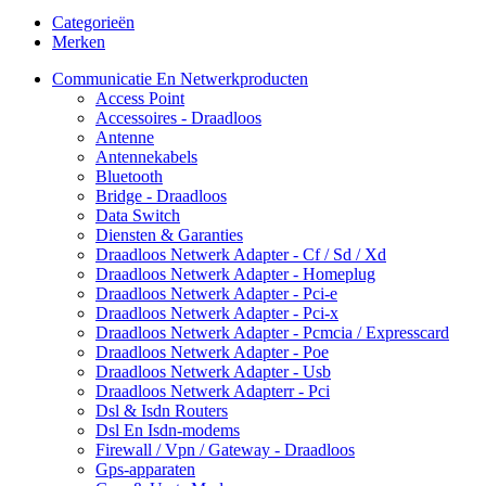
Categorieën
Merken
Communicatie En Netwerkproducten
Access Point
Accessoires - Draadloos
Antenne
Antennekabels
Bluetooth
Bridge - Draadloos
Data Switch
Diensten & Garanties
Draadloos Netwerk Adapter - Cf / Sd / Xd
Draadloos Netwerk Adapter - Homeplug
Draadloos Netwerk Adapter - Pci-e
Draadloos Netwerk Adapter - Pci-x
Draadloos Netwerk Adapter - Pcmcia / Expresscard
Draadloos Netwerk Adapter - Poe
Draadloos Netwerk Adapter - Usb
Draadloos Netwerk Adapterr - Pci
Dsl & Isdn Routers
Dsl En Isdn-modems
Firewall / Vpn / Gateway - Draadloos
Gps-apparaten