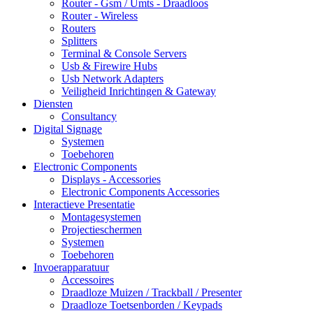
Router - Gsm / Umts - Draadloos
Router - Wireless
Routers
Splitters
Terminal & Console Servers
Usb & Firewire Hubs
Usb Network Adapters
Veiligheid Inrichtingen & Gateway
Diensten
Consultancy
Digital Signage
Systemen
Toebehoren
Electronic Components
Displays - Accessories
Electronic Components Accessories
Interactieve Presentatie
Montagesystemen
Projectieschermen
Systemen
Toebehoren
Invoerapparatuur
Accessoires
Draadloze Muizen / Trackball / Presenter
Draadloze Toetsenborden / Keypads