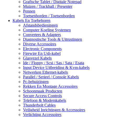
Grafische Tablet / Digitale Notepad
Muizen / Trackball / Presenter
Pennen
Toetsenborden / Toetsenborden
Kabels En Toebehoren
Afstandsbedieningen
Computer Koeling Systemen
Converters & Adapters
Diagnostische Tools & Uitrustingen
Diverse Accessoires
Electronic Components
Firewire En Usb-kabel
Glasvezel Kabels
Ide / Floppy / Scsi / Sas / Sata / Esata
Input Device Uitbreiding & Kvm-kabels
Netwerken Ethernet-kabels
Parallel / Serieel / Console Kabels
Pc-behuizingen
Rekken En Montage Accessoires
Schoonmaak Producten
Secure Access Controls
Telefoon & Modemkabels
Thunderbolt Cables
Veiligheid Inrichtingen & Accessoires
Verlichting Accessoires