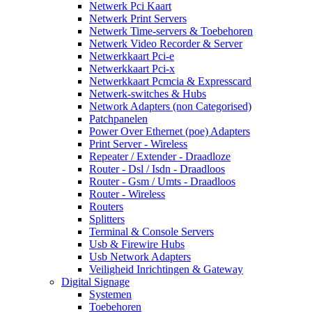
Netwerk Pci Kaart
Netwerk Print Servers
Netwerk Time-servers & Toebehoren
Netwerk Video Recorder & Server
Netwerkkaart Pci-e
Netwerkkaart Pci-x
Netwerkkaart Pcmcia & Expresscard
Netwerk-switches & Hubs
Network Adapters (non Categorised)
Patchpanelen
Power Over Ethernet (poe) Adapters
Print Server - Wireless
Repeater / Extender - Draadloze
Router - Dsl / Isdn - Draadloos
Router - Gsm / Umts - Draadloos
Router - Wireless
Routers
Splitters
Terminal & Console Servers
Usb & Firewire Hubs
Usb Network Adapters
Veiligheid Inrichtingen & Gateway
Digital Signage
Systemen
Toebehoren