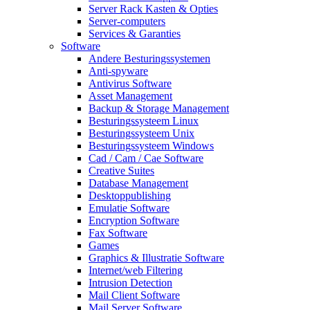
Server Rack Kasten & Opties
Server-computers
Services & Garanties
Software
Andere Besturingssystemen
Anti-spyware
Antivirus Software
Asset Management
Backup & Storage Management
Besturingssysteem Linux
Besturingssysteem Unix
Besturingssysteem Windows
Cad / Cam / Cae Software
Creative Suites
Database Management
Desktoppublishing
Emulatie Software
Encryption Software
Fax Software
Games
Graphics & Illustratie Software
Internet/web Filtering
Intrusion Detection
Mail Client Software
Mail Server Software