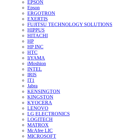
EPSON
Epson
ERGOTRON
EXERTIS
FUJITSU TECHNOLOGY SOLUTIONS
HIPPUS
HITACHI
HP
HP INC
HTC
IiYAMA
iMoshion
INTEL
IRIS
IT1
Jabra
KENSINGTON
KINGSTON
KYOCERA
LENOVO
LG ELECTRONICS
LOGITECH
MATROX
McAfee LIC
MICROSOFT