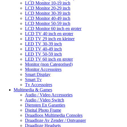
LCD Monitor 10-19 inch
LCD Monitor 20-29 inch
LCD Monitor 30-39 inch
LCD Monitor 40-49 inch
LCD Monitor 50-59 inch
LCD Monitor 60 inch en groter
LCD TV 40 inch en groter
LED TV 29 inch en kleiner
LED TV 30-39 inch
LED TV 40-49 inch
LED TV 50-59 inch
LED TV 60 inch en groter
Monitor (non Categorised)
Monitor Accessoires
Smart Display
Smart Tv
Tv Accessoires
Multimedia & Games
Audio / Video Accessories
Audio / Video Switch
Diensten En Garanties
Digital Photo Frame
Draadloos Multimedia Consoles
Draadloze Av Zender / Ontvanger
Draadloze Headsets