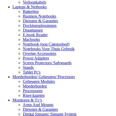
Verloopkabels
Laptops & Netbooks
Batterijen
Business Notebooks
Diensten & Garanties
Dockingoplossingen
Draagtassen
E-book Reader
Macbooks
Notebook (non Categorised)
Notebooks Voor Thuis Gebruik
Overige Accessoires
Power Adapters
Screen Protectors/ Safeguards
Stands
Tablet Pc's
Moederborden/ Geheugen/ Processors
Geheugen Modules
Moederborden
Processoren
Riser-kaarten
Monitoren & Tv’s
Arms And Mounts
Diensten & Garanties
Digital Signage/ Signage System