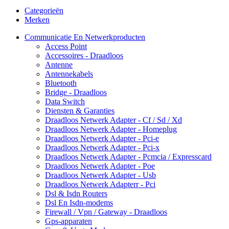
Categorieën
Merken
Communicatie En Netwerkproducten
Access Point
Accessoires - Draadloos
Antenne
Antennekabels
Bluetooth
Bridge - Draadloos
Data Switch
Diensten & Garanties
Draadloos Netwerk Adapter - Cf / Sd / Xd
Draadloos Netwerk Adapter - Homeplug
Draadloos Netwerk Adapter - Pci-e
Draadloos Netwerk Adapter - Pci-x
Draadloos Netwerk Adapter - Pcmcia / Expresscard
Draadloos Netwerk Adapter - Poe
Draadloos Netwerk Adapter - Usb
Draadloos Netwerk Adapterr - Pci
Dsl & Isdn Routers
Dsl En Isdn-modems
Firewall / Vpn / Gateway - Draadloos
Gps-apparaten