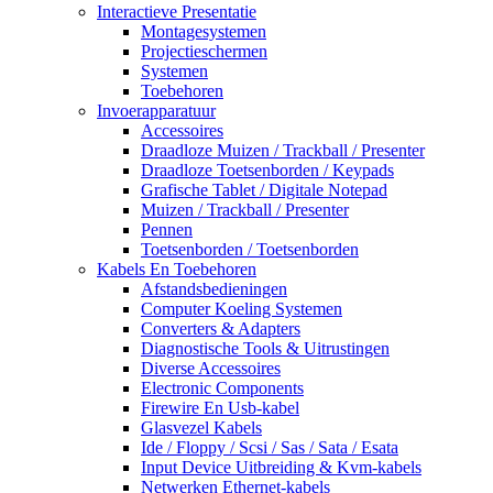
Interactieve Presentatie
Montagesystemen
Projectieschermen
Systemen
Toebehoren
Invoerapparatuur
Accessoires
Draadloze Muizen / Trackball / Presenter
Draadloze Toetsenborden / Keypads
Grafische Tablet / Digitale Notepad
Muizen / Trackball / Presenter
Pennen
Toetsenborden / Toetsenborden
Kabels En Toebehoren
Afstandsbedieningen
Computer Koeling Systemen
Converters & Adapters
Diagnostische Tools & Uitrustingen
Diverse Accessoires
Electronic Components
Firewire En Usb-kabel
Glasvezel Kabels
Ide / Floppy / Scsi / Sas / Sata / Esata
Input Device Uitbreiding & Kvm-kabels
Netwerken Ethernet-kabels