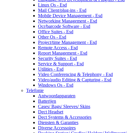
Linux Os - Esd
Mail Client/plug-ins - Esd
Mobile Device Management - Esd
Networking Management - Esd
Ocr/barcode Software - Esd
Office Suites - Esd
Other Os - Esd
Project/time Management - Esd
Remote Access - Esd
Report Management - Esd
Security Suites - Esd
Service & Support - Esd
Utilities - Esd
Video Conferencing & Telephony - Esd
Video/audio Editing & Capturing - Esd
Windows Os - Esd
Telefonie
Antwoordapparaten
Batterijen
Cases/ Bags/ Sleeves/ Skins
Dect Headset
Dect Systems & Accessories
Diensten & Garanties
Diverse Accessoires