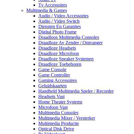
Tv Accessoires
Multimedia & Games
Audio / Video Accessories
Audio / Video Switch
Diensten En Garanties
Digital Photo Frame
Draadloos Multimedia Consoles
Draadloze Av Zender / Ontvanger
Draadloze Headsets
Draadloze Microfoon
Draadloze Speaker Systemen
Draadloze Toebehoren
Game Console
Game Controller
Gaming Accessoires
Geluidskaarten
Handheld Multimedia Speler / Recorder
Headsets Vast
Home Theater Systems
Microfoon Vast
Multimedia Consoles
Multimedia Mixer / Versterker
Multimedia Productie
Optical Disk Drive