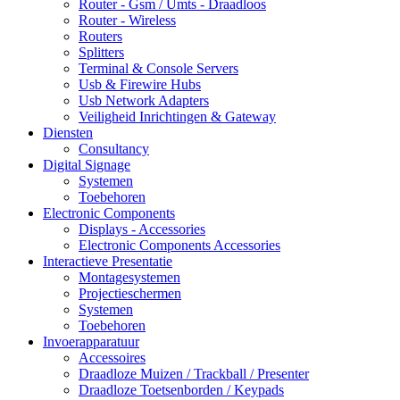
Router - Gsm / Umts - Draadloos
Router - Wireless
Routers
Splitters
Terminal & Console Servers
Usb & Firewire Hubs
Usb Network Adapters
Veiligheid Inrichtingen & Gateway
Diensten
Consultancy
Digital Signage
Systemen
Toebehoren
Electronic Components
Displays - Accessories
Electronic Components Accessories
Interactieve Presentatie
Montagesystemen
Projectieschermen
Systemen
Toebehoren
Invoerapparatuur
Accessoires
Draadloze Muizen / Trackball / Presenter
Draadloze Toetsenborden / Keypads