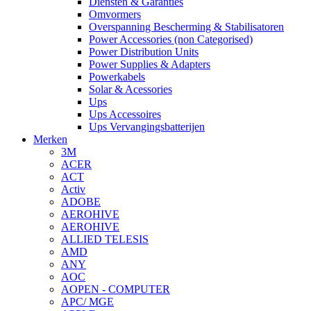
Diensten & Garanties
Omvormers
Overspanning Bescherming & Stabilisatoren
Power Accessories (non Categorised)
Power Distribution Units
Power Supplies & Adapters
Powerkabels
Solar & Acessories
Ups
Ups Accessoires
Ups Vervangingsbatterijen
Merken
3M
ACER
ACT
Activ
ADOBE
AEROHIVE
AEROHIVE
ALLIED TELESIS
AMD
ANY
AOC
AOPEN - COMPUTER
APC/ MGE