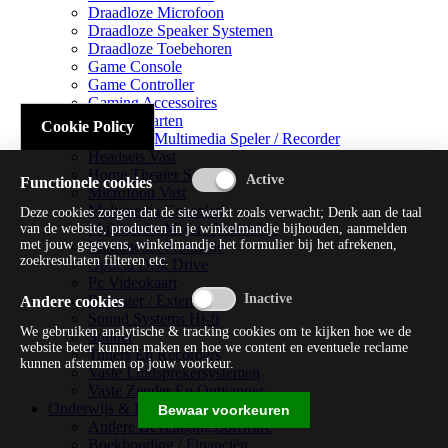
Draadloze Microfoon
Draadloze Speaker Systemen
Draadloze Toebehoren
Game Console
Game Controller
Gaming Accessoires
Geluidskaarten
Cookie Policy
Handheld Multimedia Speler / Recorder
Headsets Vast
Home Theater Systems
Functionele cookies
Microfoon Vast
Multimedia Consoles
Deze cookies zorgen dat de site werkt zoals verwacht; Denk aan de taal
Multimedia Mixer / Versterker
van de website, producten in je winkelmandje bijhouden, aanmelden
met jouw gegevens, winkelmandje het formulier bij het afrekenen,
Multimedia Productie
zoekresultaten filteren etc.
Optical Disk Drive
Pc Videokaart
Repeater / Extender
Andere cookies
Sound Systems Hi-fi
We gebruiken analytische & tracking cookies om te kijken hoe we de
Splitter
website beter kunnen maken en hoe we content en eventuele reclame
Tuners En Recorders
kunnen afstemmen op jouw voorkeur.
Vaste Luidsprekersystemen
Vaste Zender En Ontvanger
Onderwijs & Recreatie
Bewaar voorkeuren
Andere Beveiligingssoftware
Boekhouding / Financiën