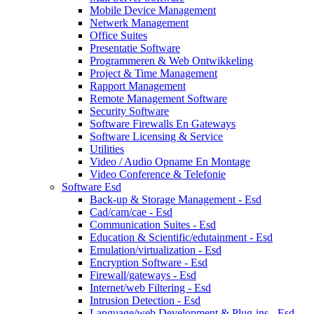
Mobile Device Management
Netwerk Management
Office Suites
Presentatie Software
Programmeren & Web Ontwikkeling
Project & Time Management
Rapport Management
Remote Management Software
Security Software
Software Firewalls En Gateways
Software Licensing & Service
Utilities
Video / Audio Opname En Montage
Video Conference & Telefonie
Software Esd
Back-up & Storage Management - Esd
Cad/cam/cae - Esd
Communication Suites - Esd
Education & Scientific/edutainment - Esd
Emulation/virtualization - Esd
Encryption Software - Esd
Firewall/gateways - Esd
Internet/web Filtering - Esd
Intrusion Detection - Esd
Language/web Development & Plug-ins - Esd