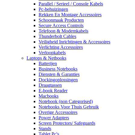
Parallel / Serieel / Console Kabels
Pc-behuizingen
Rekken En Montage Accessoires
Schoonmaak Producten
Secure Access Controls
Telefoon & Modemkabels
Thunderbolt Cables
Veiligheid Inrichtingen & Accessoires
Verlichting Accessoires
Verloopkabels
Laptops & Netbooks
Batterijen
Business Notebooks
Diensten & Garanties
Dockingoplossingen
Draagtassen
E-book Reader
Macbooks
Notebook (non Categorised)
Notebooks Voor Thuis Gebruik
Overige Accessoires
Power Adapters
Screen Protectors/ Safeguards
Stands
Tablet Pc's