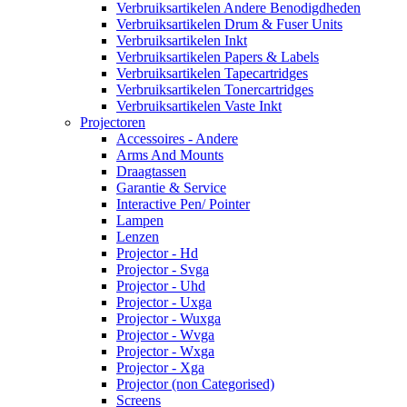
Verbruiksartikelen Andere Benodigdheden
Verbruiksartikelen Drum & Fuser Units
Verbruiksartikelen Inkt
Verbruiksartikelen Papers & Labels
Verbruiksartikelen Tapecartridges
Verbruiksartikelen Tonercartridges
Verbruiksartikelen Vaste Inkt
Projectoren
Accessoires - Andere
Arms And Mounts
Draagtassen
Garantie & Service
Interactive Pen/ Pointer
Lampen
Lenzen
Projector - Hd
Projector - Svga
Projector - Uhd
Projector - Uxga
Projector - Wuxga
Projector - Wvga
Projector - Wxga
Projector - Xga
Projector (non Categorised)
Screens