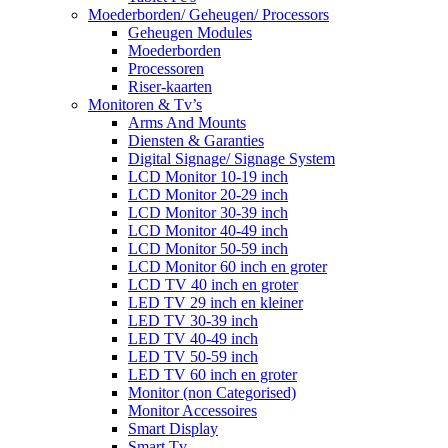
Moederborden/ Geheugen/ Processors
Geheugen Modules
Moederborden
Processoren
Riser-kaarten
Monitoren & Tv’s
Arms And Mounts
Diensten & Garanties
Digital Signage/ Signage System
LCD Monitor 10-19 inch
LCD Monitor 20-29 inch
LCD Monitor 30-39 inch
LCD Monitor 40-49 inch
LCD Monitor 50-59 inch
LCD Monitor 60 inch en groter
LCD TV 40 inch en groter
LED TV 29 inch en kleiner
LED TV 30-39 inch
LED TV 40-49 inch
LED TV 50-59 inch
LED TV 60 inch en groter
Monitor (non Categorised)
Monitor Accessoires
Smart Display
Smart Tv