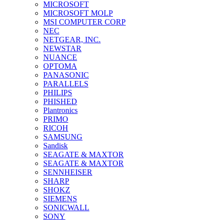
MICROSOFT
MICROSOFT MOLP
MSI COMPUTER CORP
NEC
NETGEAR, INC.
NEWSTAR
NUANCE
OPTOMA
PANASONIC
PARALLELS
PHILIPS
PHISHED
Plantronics
PRIMO
RICOH
SAMSUNG
Sandisk
SEAGATE & MAXTOR
SEAGATE & MAXTOR
SENNHEISER
SHARP
SHOKZ
SIEMENS
SONICWALL
SONY