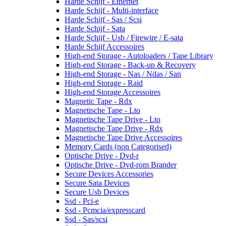
Harde Schijf - Ethernet
Harde Schijf - Multi-interface
Harde Schijf - Sas / Scsi
Harde Schijf - Sata
Harde Schijf - Usb / Firewire / E-sata
Harde Schijf Accessoires
High-end Storage - Autoloaders / Tape Library
High-end Storage - Back-up & Recovery
High-end Storage - Nas / Ndas / San
High-end Storage - Raid
High-end Storage Accessoires
Magnetic Tape - Rdx
Magnetische Tape - Lto
Magnetische Tape Drive - Lto
Magnetische Tape Drive - Rdx
Magnetische Tape Drive Accessoires
Memory Cards (non Categorised)
Optische Drive - Dvd-r
Optische Drive - Dvd-rom Brander
Secure Devices Accessories
Secure Sata Devices
Secure Usb Devices
Ssd - Pci-e
Ssd - Pcmcia/expresscard
Ssd - Sas/scsi