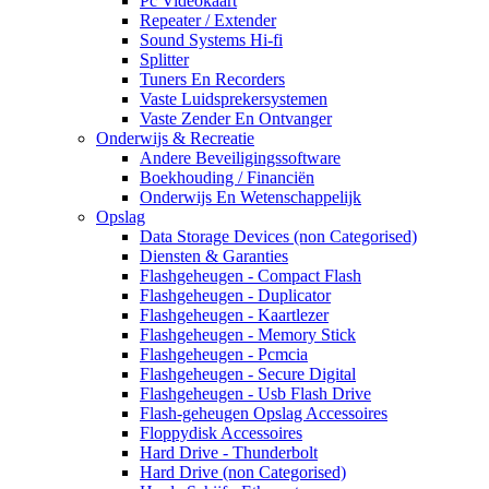
Pc Videokaart
Repeater / Extender
Sound Systems Hi-fi
Splitter
Tuners En Recorders
Vaste Luidsprekersystemen
Vaste Zender En Ontvanger
Onderwijs & Recreatie
Andere Beveiligingssoftware
Boekhouding / Financiën
Onderwijs En Wetenschappelijk
Opslag
Data Storage Devices (non Categorised)
Diensten & Garanties
Flashgeheugen - Compact Flash
Flashgeheugen - Duplicator
Flashgeheugen - Kaartlezer
Flashgeheugen - Memory Stick
Flashgeheugen - Pcmcia
Flashgeheugen - Secure Digital
Flashgeheugen - Usb Flash Drive
Flash-geheugen Opslag Accessoires
Floppydisk Accessoires
Hard Drive - Thunderbolt
Hard Drive (non Categorised)