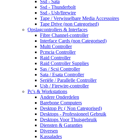
Ssd - Sata
Ssd - Thunderbolt
Ssd - Usb/firewire
Tape / Verwisselbare Media Accessoires
Tape Drive (non Categorised)
Opslagcontrollers & Interfaces
Fibre Channel-controller
Interface Cards (non Categorised)
Multi Controller
Pcmcia Controller
Raid Controller
Raid Controller Supplies
Sas / Scsi Controller
Sata / Esata Controller
Seriële / Parallelle Controller
Usb / Firewire-controller
Pc's & Workstations
Andere Onderdelen
Barebone Computers
Desktop Pc ( Non Categorised)
Desktops - Professioneel Gebruik
Desktops Voor Thuisgebruik
Diensten & Garanties
Diversen
Kassalades