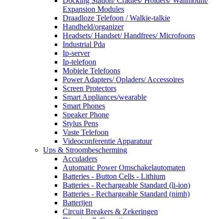
Docking Station/ Cradles/ Holders/ Wallmount/
Expansion Modules
Draadloze Telefoon / Walkie-talkie
Handheld/organizer
Headsets/ Handset/ Handfrees/ Microfoons
Industrial Pda
Ip-server
Ip-telefoon
Mobiele Telefoons
Power Adapters/ Opladers/ Accessoires
Screen Protectors
Smart Appliances/wearable
Smart Phones
Speaker Phone
Stylus Pens
Vaste Telefoon
Videoconferentie Apparatuur
Ups & Stroombescherming
Acculaders
Automatic Power Omschakelautomaten
Batteries - Button Cells - Lithium
Batteries - Rechargeable Standard (li-ion)
Batteries - Rechargeable Standard (nimh)
Batterijen
Circuit Breakers & Zekeringen