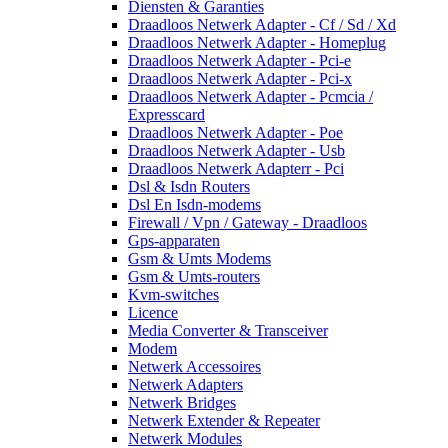
Diensten & Garanties
Draadloos Netwerk Adapter - Cf / Sd / Xd
Draadloos Netwerk Adapter - Homeplug
Draadloos Netwerk Adapter - Pci-e
Draadloos Netwerk Adapter - Pci-x
Draadloos Netwerk Adapter - Pcmcia /
Expresscard
Draadloos Netwerk Adapter - Poe
Draadloos Netwerk Adapter - Usb
Draadloos Netwerk Adapterr - Pci
Dsl & Isdn Routers
Dsl En Isdn-modems
Firewall / Vpn / Gateway - Draadloos
Gps-apparaten
Gsm & Umts Modems
Gsm & Umts-routers
Kvm-switches
Licence
Media Converter & Transceiver
Modem
Netwerk Accessoires
Netwerk Adapters
Netwerk Bridges
Netwerk Extender & Repeater
Netwerk Modules