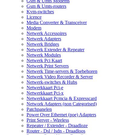
Gsm & Umts Modems
Gsm & Umts-routers
Kvm-switches
Licence
Media Converter & Transceiver
Modem
Netwerk Accessoires
Netwerk Adapters
Netwerk Bridges
Netwerk Extender & Repeater
Netwerk Modules
Netwerk Pci Kaart
Netwerk Print Servers
Netwerk Time-servers & Toebehoren
Netwerk Video Recorder & Server
Netwerk-switches & Hubs
Netwerkkaart Pci-e
Netwerkkaart Pci-x
Netwerkkaart Pcmcia & Expresscard
Network Adapters (non Categorised)
Patchpanelen
Power Over Ethernet (poe) Adapters
Print Server - Wireless
Repeater / Extender - Draadloze
Router - Dsl / Isdn - Draadloos