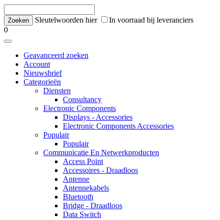
Sleutelwoorden hier
In voorraad bij leveranciers
0
Geavanceerd zoeken
Account
Nieuwsbrief
Categorieën
Diensten
Consultancy
Electronic Components
Displays - Accessories
Electronic Components Accessories
Populair
Populair
Communicatie En Netwerkproducten
Access Point
Accessoires - Draadloos
Antenne
Antennekabels
Bluetooth
Bridge - Draadloos
Data Switch