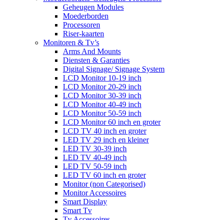
Geheugen Modules
Moederborden
Processoren
Riser-kaarten
Monitoren & Tv’s
Arms And Mounts
Diensten & Garanties
Digital Signage/ Signage System
LCD Monitor 10-19 inch
LCD Monitor 20-29 inch
LCD Monitor 30-39 inch
LCD Monitor 40-49 inch
LCD Monitor 50-59 inch
LCD Monitor 60 inch en groter
LCD TV 40 inch en groter
LED TV 29 inch en kleiner
LED TV 30-39 inch
LED TV 40-49 inch
LED TV 50-59 inch
LED TV 60 inch en groter
Monitor (non Categorised)
Monitor Accessoires
Smart Display
Smart Tv
Tv Accessoires