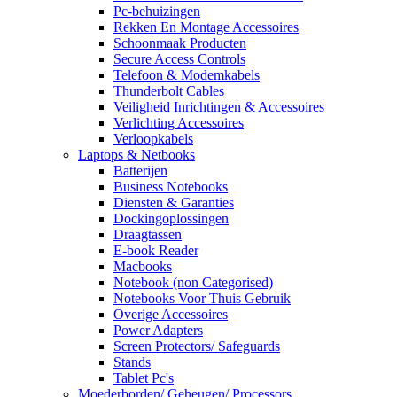
Pc-behuizingen
Rekken En Montage Accessoires
Schoonmaak Producten
Secure Access Controls
Telefoon & Modemkabels
Thunderbolt Cables
Veiligheid Inrichtingen & Accessoires
Verlichting Accessoires
Verloopkabels
Laptops & Netbooks
Batterijen
Business Notebooks
Diensten & Garanties
Dockingoplossingen
Draagtassen
E-book Reader
Macbooks
Notebook (non Categorised)
Notebooks Voor Thuis Gebruik
Overige Accessoires
Power Adapters
Screen Protectors/ Safeguards
Stands
Tablet Pc's
Moederborden/ Geheugen/ Processors