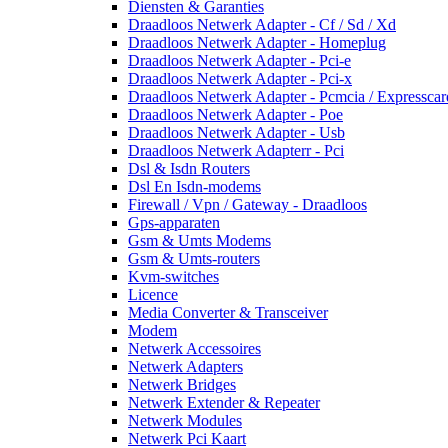
Diensten & Garanties
Draadloos Netwerk Adapter - Cf / Sd / Xd
Draadloos Netwerk Adapter - Homeplug
Draadloos Netwerk Adapter - Pci-e
Draadloos Netwerk Adapter - Pci-x
Draadloos Netwerk Adapter - Pcmcia / Expresscar
Draadloos Netwerk Adapter - Poe
Draadloos Netwerk Adapter - Usb
Draadloos Netwerk Adapterr - Pci
Dsl & Isdn Routers
Dsl En Isdn-modems
Firewall / Vpn / Gateway - Draadloos
Gps-apparaten
Gsm & Umts Modems
Gsm & Umts-routers
Kvm-switches
Licence
Media Converter & Transceiver
Modem
Netwerk Accessoires
Netwerk Adapters
Netwerk Bridges
Netwerk Extender & Repeater
Netwerk Modules
Netwerk Pci Kaart