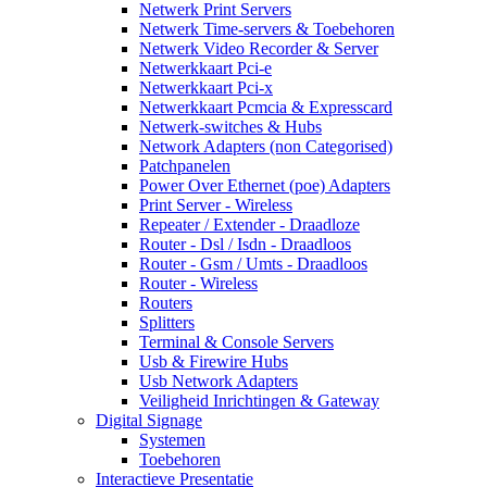
Netwerk Print Servers
Netwerk Time-servers & Toebehoren
Netwerk Video Recorder & Server
Netwerkkaart Pci-e
Netwerkkaart Pci-x
Netwerkkaart Pcmcia & Expresscard
Netwerk-switches & Hubs
Network Adapters (non Categorised)
Patchpanelen
Power Over Ethernet (poe) Adapters
Print Server - Wireless
Repeater / Extender - Draadloze
Router - Dsl / Isdn - Draadloos
Router - Gsm / Umts - Draadloos
Router - Wireless
Routers
Splitters
Terminal & Console Servers
Usb & Firewire Hubs
Usb Network Adapters
Veiligheid Inrichtingen & Gateway
Digital Signage
Systemen
Toebehoren
Interactieve Presentatie