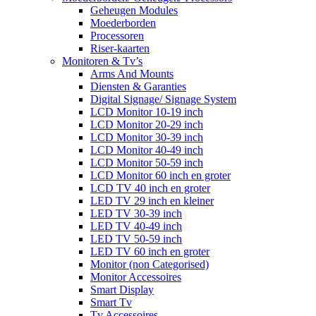
Geheugen Modules
Moederborden
Processoren
Riser-kaarten
Monitoren & Tv’s
Arms And Mounts
Diensten & Garanties
Digital Signage/ Signage System
LCD Monitor 10-19 inch
LCD Monitor 20-29 inch
LCD Monitor 30-39 inch
LCD Monitor 40-49 inch
LCD Monitor 50-59 inch
LCD Monitor 60 inch en groter
LCD TV 40 inch en groter
LED TV 29 inch en kleiner
LED TV 30-39 inch
LED TV 40-49 inch
LED TV 50-59 inch
LED TV 60 inch en groter
Monitor (non Categorised)
Monitor Accessoires
Smart Display
Smart Tv
Tv Accessoires