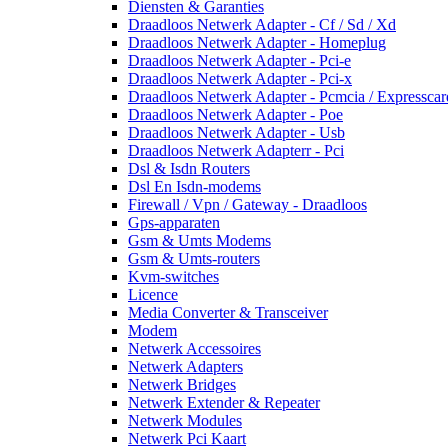
Diensten & Garanties
Draadloos Netwerk Adapter - Cf / Sd / Xd
Draadloos Netwerk Adapter - Homeplug
Draadloos Netwerk Adapter - Pci-e
Draadloos Netwerk Adapter - Pci-x
Draadloos Netwerk Adapter - Pcmcia / Expresscar
Draadloos Netwerk Adapter - Poe
Draadloos Netwerk Adapter - Usb
Draadloos Netwerk Adapterr - Pci
Dsl & Isdn Routers
Dsl En Isdn-modems
Firewall / Vpn / Gateway - Draadloos
Gps-apparaten
Gsm & Umts Modems
Gsm & Umts-routers
Kvm-switches
Licence
Media Converter & Transceiver
Modem
Netwerk Accessoires
Netwerk Adapters
Netwerk Bridges
Netwerk Extender & Repeater
Netwerk Modules
Netwerk Pci Kaart