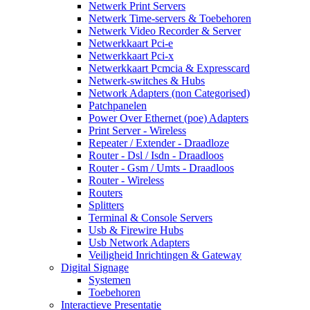
Netwerk Print Servers
Netwerk Time-servers & Toebehoren
Netwerk Video Recorder & Server
Netwerkkaart Pci-e
Netwerkkaart Pci-x
Netwerkkaart Pcmcia & Expresscard
Netwerk-switches & Hubs
Network Adapters (non Categorised)
Patchpanelen
Power Over Ethernet (poe) Adapters
Print Server - Wireless
Repeater / Extender - Draadloze
Router - Dsl / Isdn - Draadloos
Router - Gsm / Umts - Draadloos
Router - Wireless
Routers
Splitters
Terminal & Console Servers
Usb & Firewire Hubs
Usb Network Adapters
Veiligheid Inrichtingen & Gateway
Digital Signage
Systemen
Toebehoren
Interactieve Presentatie