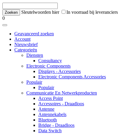
Sleutelwoorden hier
In voorraad bij leveranciers
0
Geavanceerd zoeken
Account
Nieuwsbrief
Categorieën
Diensten
Consultancy
Electronic Components
Displays - Accessories
Electronic Components Accessories
Populair
Populair
Communicatie En Netwerkproducten
Access Point
Accessoires - Draadloos
Antenne
Antennekabels
Bluetooth
Bridge - Draadloos
Data Switch