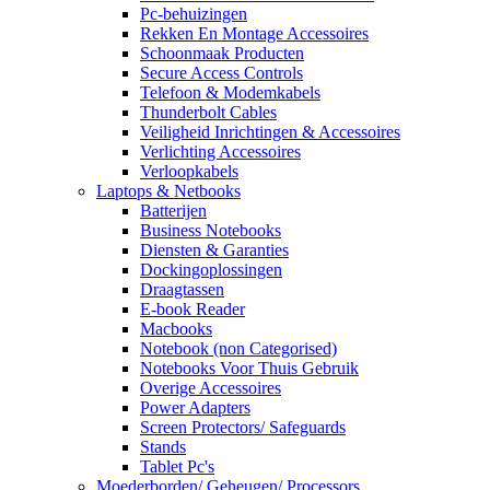
Pc-behuizingen
Rekken En Montage Accessoires
Schoonmaak Producten
Secure Access Controls
Telefoon & Modemkabels
Thunderbolt Cables
Veiligheid Inrichtingen & Accessoires
Verlichting Accessoires
Verloopkabels
Laptops & Netbooks
Batterijen
Business Notebooks
Diensten & Garanties
Dockingoplossingen
Draagtassen
E-book Reader
Macbooks
Notebook (non Categorised)
Notebooks Voor Thuis Gebruik
Overige Accessoires
Power Adapters
Screen Protectors/ Safeguards
Stands
Tablet Pc's
Moederborden/ Geheugen/ Processors