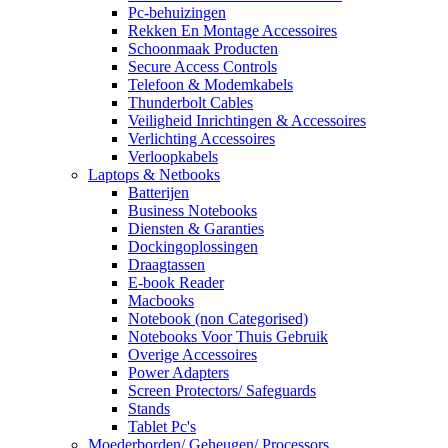
Pc-behuizingen
Rekken En Montage Accessoires
Schoonmaak Producten
Secure Access Controls
Telefoon & Modemkabels
Thunderbolt Cables
Veiligheid Inrichtingen & Accessoires
Verlichting Accessoires
Verloopkabels
Laptops & Netbooks
Batterijen
Business Notebooks
Diensten & Garanties
Dockingoplossingen
Draagtassen
E-book Reader
Macbooks
Notebook (non Categorised)
Notebooks Voor Thuis Gebruik
Overige Accessoires
Power Adapters
Screen Protectors/ Safeguards
Stands
Tablet Pc's
Moederborden/ Geheugen/ Processors