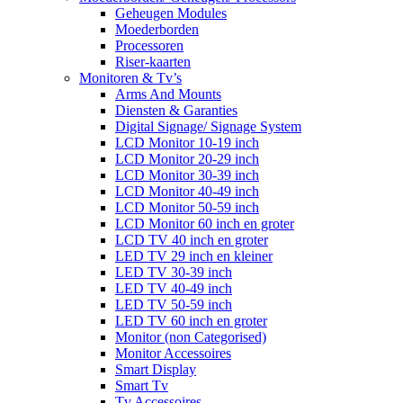
Geheugen Modules
Moederborden
Processoren
Riser-kaarten
Monitoren & Tv’s
Arms And Mounts
Diensten & Garanties
Digital Signage/ Signage System
LCD Monitor 10-19 inch
LCD Monitor 20-29 inch
LCD Monitor 30-39 inch
LCD Monitor 40-49 inch
LCD Monitor 50-59 inch
LCD Monitor 60 inch en groter
LCD TV 40 inch en groter
LED TV 29 inch en kleiner
LED TV 30-39 inch
LED TV 40-49 inch
LED TV 50-59 inch
LED TV 60 inch en groter
Monitor (non Categorised)
Monitor Accessoires
Smart Display
Smart Tv
Tv Accessoires