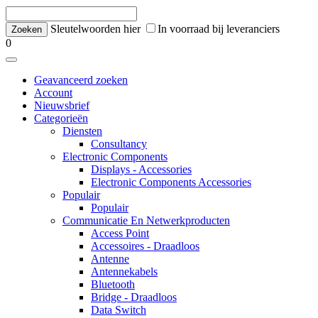
Sleutelwoorden hier
In voorraad bij leveranciers
0
Geavanceerd zoeken
Account
Nieuwsbrief
Categorieën
Diensten
Consultancy
Electronic Components
Displays - Accessories
Electronic Components Accessories
Populair
Populair
Communicatie En Netwerkproducten
Access Point
Accessoires - Draadloos
Antenne
Antennekabels
Bluetooth
Bridge - Draadloos
Data Switch