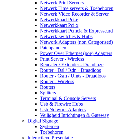
Netwerk Print Servers
Netwerk Time-servers & Toebehoren
Netwerk Video Recorder & Server
Netwerkkaart Pci-e
Netwerkkaart Pci-x
Netwerkkaart Pcmcia & Expresscard
Netwerk-switches & Hubs
Network Adapters (non Categorised)
Patchpanelen
Power Over Ethernet (poe) Adapters
Print Server - Wireless
Repeater / Extender - Draadloze
Router - Dsl / Isdn - Draadloos
Router - Gsm / Umts - Draadloos
Router - Wireless
Routers
Splitters
Terminal & Console Servers
Usb & Firewire Hubs
Usb Network Adapters
Veiligheid Inrichtingen & Gateway
Digital Signage
Systemen
Toebehoren
Interactieve Presentatie