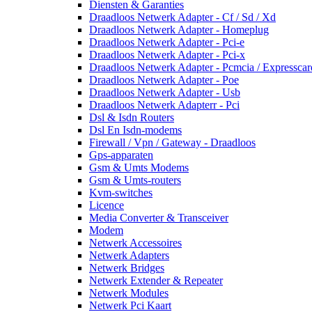
Diensten & Garanties
Draadloos Netwerk Adapter - Cf / Sd / Xd
Draadloos Netwerk Adapter - Homeplug
Draadloos Netwerk Adapter - Pci-e
Draadloos Netwerk Adapter - Pci-x
Draadloos Netwerk Adapter - Pcmcia / Expresscar
Draadloos Netwerk Adapter - Poe
Draadloos Netwerk Adapter - Usb
Draadloos Netwerk Adapterr - Pci
Dsl & Isdn Routers
Dsl En Isdn-modems
Firewall / Vpn / Gateway - Draadloos
Gps-apparaten
Gsm & Umts Modems
Gsm & Umts-routers
Kvm-switches
Licence
Media Converter & Transceiver
Modem
Netwerk Accessoires
Netwerk Adapters
Netwerk Bridges
Netwerk Extender & Repeater
Netwerk Modules
Netwerk Pci Kaart