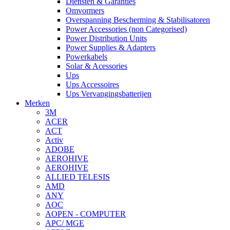
Diensten & Garanties
Omvormers
Overspanning Bescherming & Stabilisatoren
Power Accessories (non Categorised)
Power Distribution Units
Power Supplies & Adapters
Powerkabels
Solar & Acessories
Ups
Ups Accessoires
Ups Vervangingsbatterijen
Merken
3M
ACER
ACT
Activ
ADOBE
AEROHIVE
AEROHIVE
ALLIED TELESIS
AMD
ANY
AOC
AOPEN - COMPUTER
APC/ MGE