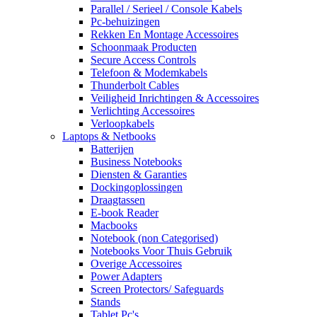
Parallel / Serieel / Console Kabels
Pc-behuizingen
Rekken En Montage Accessoires
Schoonmaak Producten
Secure Access Controls
Telefoon & Modemkabels
Thunderbolt Cables
Veiligheid Inrichtingen & Accessoires
Verlichting Accessoires
Verloopkabels
Laptops & Netbooks
Batterijen
Business Notebooks
Diensten & Garanties
Dockingoplossingen
Draagtassen
E-book Reader
Macbooks
Notebook (non Categorised)
Notebooks Voor Thuis Gebruik
Overige Accessoires
Power Adapters
Screen Protectors/ Safeguards
Stands
Tablet Pc's