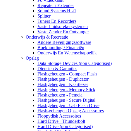
Pc Videokaart
Repeater / Extender
Sound Systems Hi-fi
Splitter
Tuners En Recorders
Vaste Luidsprekersystemen
Vaste Zender En Ontvanger
Onderwijs & Recreatie
Andere Beveiligingssoftware
Boekhouding / Financiën
Onderwijs En Wetenschappelijk
Opslag
Data Storage Devices (non Categorised)
Diensten & Garanties
Flashgeheugen - Compact Flash
Flashgeheugen - Duplicator
Flashgeheugen - Kaartlezer
Flashgeheugen - Memory Stick
Flashgeheugen - Pcmcia
Flashgeheugen - Secure Digital
Flashgeheugen - Usb Flash Drive
Flash-geheugen Opslag Accessoires
Floppydisk Accessoires
Hard Drive - Thunderbolt
Hard Drive (non Categorised)