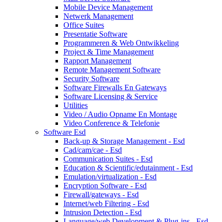
Mobile Device Management
Netwerk Management
Office Suites
Presentatie Software
Programmeren & Web Ontwikkeling
Project & Time Management
Rapport Management
Remote Management Software
Security Software
Software Firewalls En Gateways
Software Licensing & Service
Utilities
Video / Audio Opname En Montage
Video Conference & Telefonie
Software Esd
Back-up & Storage Management - Esd
Cad/cam/cae - Esd
Communication Suites - Esd
Education & Scientific/edutainment - Esd
Emulation/virtualization - Esd
Encryption Software - Esd
Firewall/gateways - Esd
Internet/web Filtering - Esd
Intrusion Detection - Esd
Language/web Development & Plug-ins - Esd