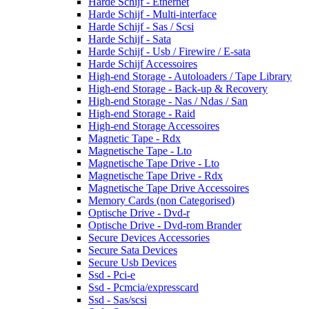
Harde Schijf - Ethernet
Harde Schijf - Multi-interface
Harde Schijf - Sas / Scsi
Harde Schijf - Sata
Harde Schijf - Usb / Firewire / E-sata
Harde Schijf Accessoires
High-end Storage - Autoloaders / Tape Library
High-end Storage - Back-up & Recovery
High-end Storage - Nas / Ndas / San
High-end Storage - Raid
High-end Storage Accessoires
Magnetic Tape - Rdx
Magnetische Tape - Lto
Magnetische Tape Drive - Lto
Magnetische Tape Drive - Rdx
Magnetische Tape Drive Accessoires
Memory Cards (non Categorised)
Optische Drive - Dvd-r
Optische Drive - Dvd-rom Brander
Secure Devices Accessories
Secure Sata Devices
Secure Usb Devices
Ssd - Pci-e
Ssd - Pcmcia/expresscard
Ssd - Sas/scsi