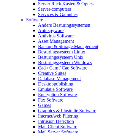
Server Rack Kasten & Opties
Server-computers
Services & Garanties
Software
Andere Besturingssystemen
Anti-spyware
Antivirus Software
Asset Management
Backup & Storage Management
Besturingssysteem Linux
Besturingssysteem Unix
Besturingssysteem Windows
Cad / Cam / Cae Software
Creative Suites
Database Management
Desktoppublishing
Emulatie Software
Encryption Software
Fax Software
Games
Graphics & Illustratie Software
Internet/web Filtering
Intrusion Detection
Mail Client Software
Mail Server Software