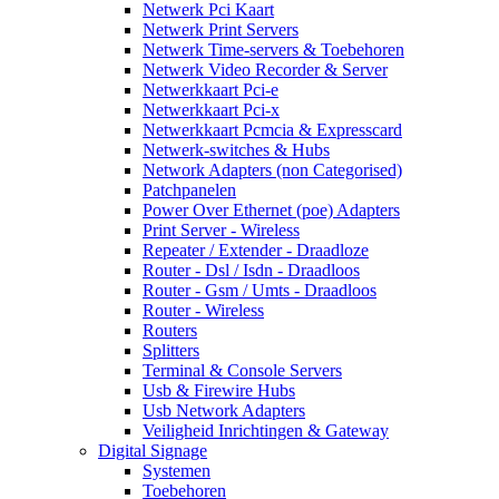
Netwerk Pci Kaart
Netwerk Print Servers
Netwerk Time-servers & Toebehoren
Netwerk Video Recorder & Server
Netwerkkaart Pci-e
Netwerkkaart Pci-x
Netwerkkaart Pcmcia & Expresscard
Netwerk-switches & Hubs
Network Adapters (non Categorised)
Patchpanelen
Power Over Ethernet (poe) Adapters
Print Server - Wireless
Repeater / Extender - Draadloze
Router - Dsl / Isdn - Draadloos
Router - Gsm / Umts - Draadloos
Router - Wireless
Routers
Splitters
Terminal & Console Servers
Usb & Firewire Hubs
Usb Network Adapters
Veiligheid Inrichtingen & Gateway
Digital Signage
Systemen
Toebehoren