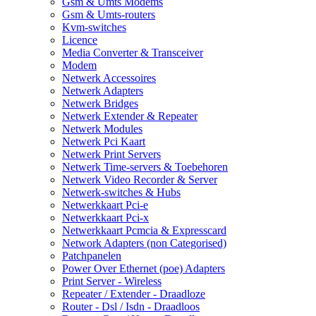
Gsm & Umts Modems
Gsm & Umts-routers
Kvm-switches
Licence
Media Converter & Transceiver
Modem
Netwerk Accessoires
Netwerk Adapters
Netwerk Bridges
Netwerk Extender & Repeater
Netwerk Modules
Netwerk Pci Kaart
Netwerk Print Servers
Netwerk Time-servers & Toebehoren
Netwerk Video Recorder & Server
Netwerk-switches & Hubs
Netwerkkaart Pci-e
Netwerkkaart Pci-x
Netwerkkaart Pcmcia & Expresscard
Network Adapters (non Categorised)
Patchpanelen
Power Over Ethernet (poe) Adapters
Print Server - Wireless
Repeater / Extender - Draadloze
Router - Dsl / Isdn - Draadloos