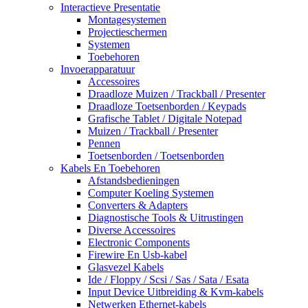
Interactieve Presentatie
Montagesystemen
Projectieschermen
Systemen
Toebehoren
Invoerapparatuur
Accessoires
Draadloze Muizen / Trackball / Presenter
Draadloze Toetsenborden / Keypads
Grafische Tablet / Digitale Notepad
Muizen / Trackball / Presenter
Pennen
Toetsenborden / Toetsenborden
Kabels En Toebehoren
Afstandsbedieningen
Computer Koeling Systemen
Converters & Adapters
Diagnostische Tools & Uitrustingen
Diverse Accessoires
Electronic Components
Firewire En Usb-kabel
Glasvezel Kabels
Ide / Floppy / Scsi / Sas / Sata / Esata
Input Device Uitbreiding & Kvm-kabels
Netwerken Ethernet-kabels