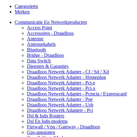
Categorieën
Merken
Communicatie En Netwerkproducten
Access Point
Accessoires - Draadloos
Antenne
Antennekabels
Bluetooth
Bridge - Draadloos
Data Switch
Diensten & Garanties
Draadloos Netwerk Adapter - Cf / Sd / Xd
Draadloos Netwerk Adapter - Homeplug
Draadloos Netwerk Adapter - Pci-e
Draadloos Netwerk Adapter - Pci-x
Draadloos Netwerk Adapter - Pcmcia / Expresscard
Draadloos Netwerk Adapter - Poe
Draadloos Netwerk Adapter - Usb
Draadloos Netwerk Adapterr - Pci
Dsl & Isdn Routers
Dsl En Isdn-modems
Firewall / Vpn / Gateway - Draadloos
Gps-apparaten