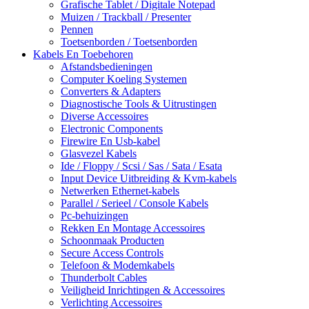
Grafische Tablet / Digitale Notepad
Muizen / Trackball / Presenter
Pennen
Toetsenborden / Toetsenborden
Kabels En Toebehoren
Afstandsbedieningen
Computer Koeling Systemen
Converters & Adapters
Diagnostische Tools & Uitrustingen
Diverse Accessoires
Electronic Components
Firewire En Usb-kabel
Glasvezel Kabels
Ide / Floppy / Scsi / Sas / Sata / Esata
Input Device Uitbreiding & Kvm-kabels
Netwerken Ethernet-kabels
Parallel / Serieel / Console Kabels
Pc-behuizingen
Rekken En Montage Accessoires
Schoonmaak Producten
Secure Access Controls
Telefoon & Modemkabels
Thunderbolt Cables
Veiligheid Inrichtingen & Accessoires
Verlichting Accessoires