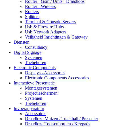
Router - Gsm / Umts - Draadloos
Router - Wireless
Routers
Splitters
Terminal & Console Servers
Usb & Firewire Hubs
Usb Network Adapters
Veiligheid Inrichtingen & Gateway
Diensten
Consultancy
Digital Signage
Systemen
Toebehoren
Electronic Components
Displays - Accessories
Electronic Components Accessories
Interactieve Presentatie
Montagesystemen
Projectieschermen
Systemen
Toebehoren
Invoerapparatuur
Accessoires
Draadloze Muizen / Trackball / Presenter
Draadloze Toetsenborden / Keypads