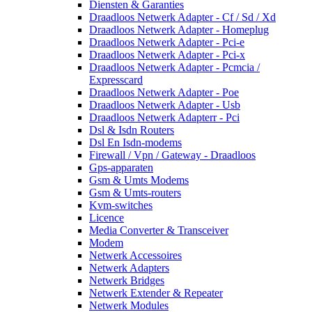
Diensten & Garanties
Draadloos Netwerk Adapter - Cf / Sd / Xd
Draadloos Netwerk Adapter - Homeplug
Draadloos Netwerk Adapter - Pci-e
Draadloos Netwerk Adapter - Pci-x
Draadloos Netwerk Adapter - Pcmcia /
Expresscard
Draadloos Netwerk Adapter - Poe
Draadloos Netwerk Adapter - Usb
Draadloos Netwerk Adapterr - Pci
Dsl & Isdn Routers
Dsl En Isdn-modems
Firewall / Vpn / Gateway - Draadloos
Gps-apparaten
Gsm & Umts Modems
Gsm & Umts-routers
Kvm-switches
Licence
Media Converter & Transceiver
Modem
Netwerk Accessoires
Netwerk Adapters
Netwerk Bridges
Netwerk Extender & Repeater
Netwerk Modules