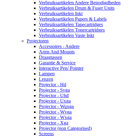
Verbruiksartikelen Andere Benodigdheden
Verbruiksartikelen Drum & Fuser Units
Verbruiksartikelen Inkt
Verbruiksartikelen Papers & Labels
Verbruiksartikelen Tapecartridges
Verbruiksartikelen Tonercartridges
Verbruiksartikelen Vaste Inkt
Projectoren
Accessoires - Andere
Arms And Mounts
Draagtassen
Garantie & Service
Interactive Pen/ Pointer
Lampen
Lenzen
Projector - Hd
Projector - Svga
Projector - Uhd
Projector - Uxga
Projector - Wuxga
Projector - Wvga
Projector - Wxga
Projector - Xga
Projector (non Categorised)
Screens