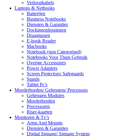
Verloopkabels
Laptops & Netbooks
Batterijen
Business Notebooks
Diensten & Garanties
Dockingoplossingen
Draagtassen
E-book Reader
Macbooks
Notebook (non Categorised)
Notebooks Voor Thuis Gebruik
Overige Accessoires
Power Adapters
Screen Protectors/ Safeguards
Stands
Tablet Pc's
Moederborden/ Geheugen/ Processors
Geheugen Modules
Moederborden
Processoren
Riser-kaarten
Monitoren & Tv’s
Arms And Mounts
Diensten & Garanties
Digital Signage/ Signage System