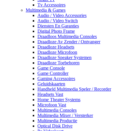
Tv Accessoires
Multimedia & Games
Audio / Video Accessories
Audio / Video Switch
Diensten En Garanties
Digital Photo Frame
Draadloos Multimedia Consoles
Draadloze Av Zender / Ontvanger
Draadloze Headsets
Draadloze Microfoon
Draadloze Speaker Systemen
Draadloze Toebehoren
Game Console
Game Controller
Gaming Accessoires
Geluidskaarten
Handheld Multimedia Speler / Recorder
Headsets Vast
Home Theater Systems
Microfoon Vast
Multimedia Consoles
Multimedia Mixer / Versterker
Multimedia Productie
Optical Disk Drive