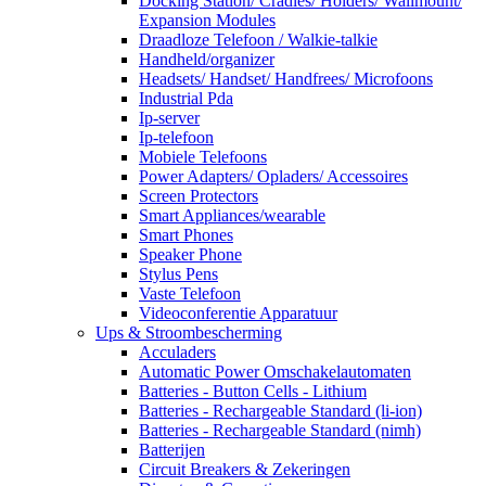
Docking Station/ Cradles/ Holders/ Wallmount/
Expansion Modules
Draadloze Telefoon / Walkie-talkie
Handheld/organizer
Headsets/ Handset/ Handfrees/ Microfoons
Industrial Pda
Ip-server
Ip-telefoon
Mobiele Telefoons
Power Adapters/ Opladers/ Accessoires
Screen Protectors
Smart Appliances/wearable
Smart Phones
Speaker Phone
Stylus Pens
Vaste Telefoon
Videoconferentie Apparatuur
Ups & Stroombescherming
Acculaders
Automatic Power Omschakelautomaten
Batteries - Button Cells - Lithium
Batteries - Rechargeable Standard (li-ion)
Batteries - Rechargeable Standard (nimh)
Batterijen
Circuit Breakers & Zekeringen