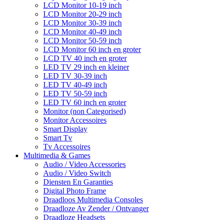
LCD Monitor 10-19 inch
LCD Monitor 20-29 inch
LCD Monitor 30-39 inch
LCD Monitor 40-49 inch
LCD Monitor 50-59 inch
LCD Monitor 60 inch en groter
LCD TV 40 inch en groter
LED TV 29 inch en kleiner
LED TV 30-39 inch
LED TV 40-49 inch
LED TV 50-59 inch
LED TV 60 inch en groter
Monitor (non Categorised)
Monitor Accessoires
Smart Display
Smart Tv
Tv Accessoires
Multimedia & Games
Audio / Video Accessories
Audio / Video Switch
Diensten En Garanties
Digital Photo Frame
Draadloos Multimedia Consoles
Draadloze Av Zender / Ontvanger
Draadloze Headsets