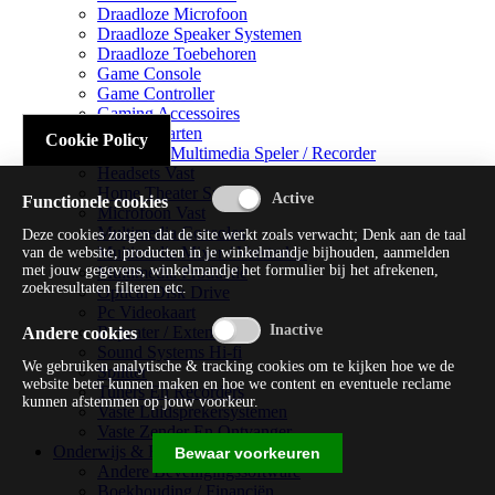
Draadloze Microfoon
Draadloze Speaker Systemen
Draadloze Toebehoren
Game Console
Game Controller
Gaming Accessoires
Geluidskaarten
Cookie Policy
Handheld Multimedia Speler / Recorder
Headsets Vast
Home Theater Systems
Functionele cookies
Microfoon Vast
Multimedia Consoles
Deze cookies zorgen dat de site werkt zoals verwacht; Denk aan de taal
Multimedia Mixer / Versterker
van de website, producten in je winkelmandje bijhouden, aanmelden
met jouw gegevens, winkelmandje het formulier bij het afrekenen,
Multimedia Productie
zoekresultaten filteren etc.
Optical Disk Drive
Pc Videokaart
Repeater / Extender
Andere cookies
Sound Systems Hi-fi
We gebruiken analytische & tracking cookies om te kijken hoe we de
Splitter
website beter kunnen maken en hoe we content en eventuele reclame
Tuners En Recorders
kunnen afstemmen op jouw voorkeur.
Vaste Luidsprekersystemen
Vaste Zender En Ontvanger
Onderwijs & Recreatie
Bewaar voorkeuren
Andere Beveiligingssoftware
Boekhouding / Financiën