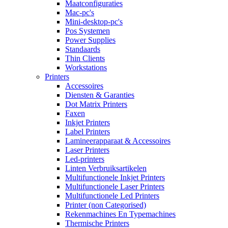
Maatconfiguraties
Mac-pc's
Mini-desktop-pc's
Pos Systemen
Power Supplies
Standaards
Thin Clients
Workstations
Printers
Accessoires
Diensten & Garanties
Dot Matrix Printers
Faxen
Inkjet Printers
Label Printers
Lamineerapparaat & Accessoires
Laser Printers
Led-printers
Linten Verbruiksartikelen
Multifunctionele Inkjet Printers
Multifunctionele Laser Printers
Multifunctionele Led Printers
Printer (non Categorised)
Rekenmachines En Typemachines
Thermische Printers