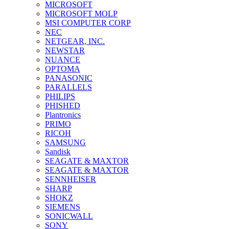
MICROSOFT
MICROSOFT MOLP
MSI COMPUTER CORP
NEC
NETGEAR, INC.
NEWSTAR
NUANCE
OPTOMA
PANASONIC
PARALLELS
PHILIPS
PHISHED
Plantronics
PRIMO
RICOH
SAMSUNG
Sandisk
SEAGATE & MAXTOR
SEAGATE & MAXTOR
SENNHEISER
SHARP
SHOKZ
SIEMENS
SONICWALL
SONY