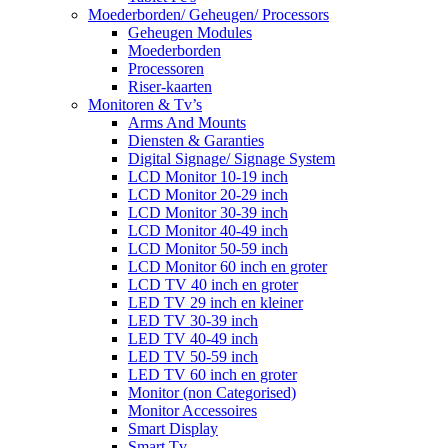
Moederborden/ Geheugen/ Processors
Geheugen Modules
Moederborden
Processoren
Riser-kaarten
Monitoren & Tv’s
Arms And Mounts
Diensten & Garanties
Digital Signage/ Signage System
LCD Monitor 10-19 inch
LCD Monitor 20-29 inch
LCD Monitor 30-39 inch
LCD Monitor 40-49 inch
LCD Monitor 50-59 inch
LCD Monitor 60 inch en groter
LCD TV 40 inch en groter
LED TV 29 inch en kleiner
LED TV 30-39 inch
LED TV 40-49 inch
LED TV 50-59 inch
LED TV 60 inch en groter
Monitor (non Categorised)
Monitor Accessoires
Smart Display
Smart Tv