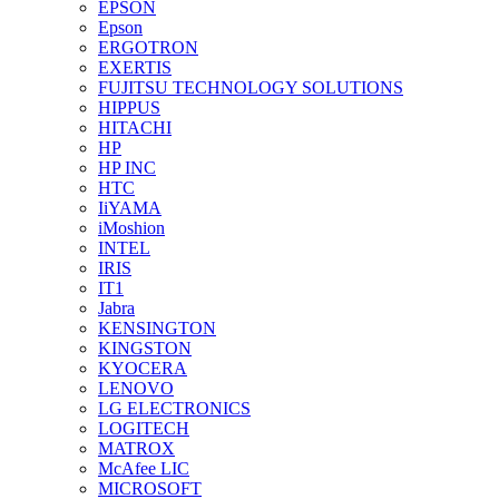
EPSON
Epson
ERGOTRON
EXERTIS
FUJITSU TECHNOLOGY SOLUTIONS
HIPPUS
HITACHI
HP
HP INC
HTC
IiYAMA
iMoshion
INTEL
IRIS
IT1
Jabra
KENSINGTON
KINGSTON
KYOCERA
LENOVO
LG ELECTRONICS
LOGITECH
MATROX
McAfee LIC
MICROSOFT