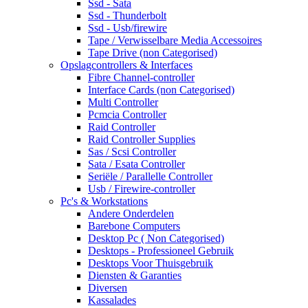
Ssd - Sata
Ssd - Thunderbolt
Ssd - Usb/firewire
Tape / Verwisselbare Media Accessoires
Tape Drive (non Categorised)
Opslagcontrollers & Interfaces
Fibre Channel-controller
Interface Cards (non Categorised)
Multi Controller
Pcmcia Controller
Raid Controller
Raid Controller Supplies
Sas / Scsi Controller
Sata / Esata Controller
Seriële / Parallelle Controller
Usb / Firewire-controller
Pc's & Workstations
Andere Onderdelen
Barebone Computers
Desktop Pc ( Non Categorised)
Desktops - Professioneel Gebruik
Desktops Voor Thuisgebruik
Diensten & Garanties
Diversen
Kassalades