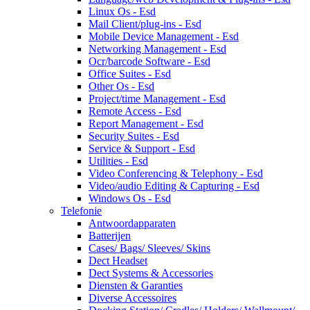
Linux Os - Esd
Mail Client/plug-ins - Esd
Mobile Device Management - Esd
Networking Management - Esd
Ocr/barcode Software - Esd
Office Suites - Esd
Other Os - Esd
Project/time Management - Esd
Remote Access - Esd
Report Management - Esd
Security Suites - Esd
Service & Support - Esd
Utilities - Esd
Video Conferencing & Telephony - Esd
Video/audio Editing & Capturing - Esd
Windows Os - Esd
Telefonie
Antwoordapparaten
Batterijen
Cases/ Bags/ Sleeves/ Skins
Dect Headset
Dect Systems & Accessories
Diensten & Garanties
Diverse Accessoires