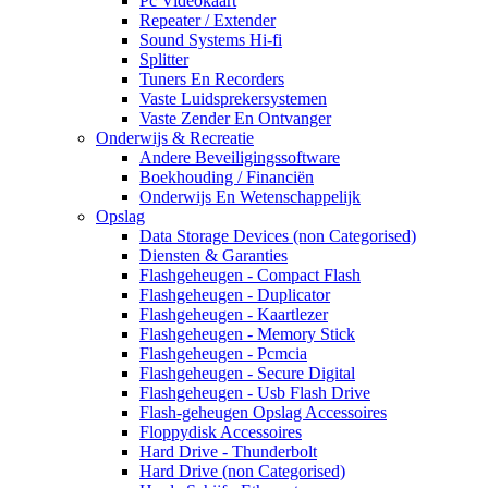
Pc Videokaart
Repeater / Extender
Sound Systems Hi-fi
Splitter
Tuners En Recorders
Vaste Luidsprekersystemen
Vaste Zender En Ontvanger
Onderwijs & Recreatie
Andere Beveiligingssoftware
Boekhouding / Financiën
Onderwijs En Wetenschappelijk
Opslag
Data Storage Devices (non Categorised)
Diensten & Garanties
Flashgeheugen - Compact Flash
Flashgeheugen - Duplicator
Flashgeheugen - Kaartlezer
Flashgeheugen - Memory Stick
Flashgeheugen - Pcmcia
Flashgeheugen - Secure Digital
Flashgeheugen - Usb Flash Drive
Flash-geheugen Opslag Accessoires
Floppydisk Accessoires
Hard Drive - Thunderbolt
Hard Drive (non Categorised)