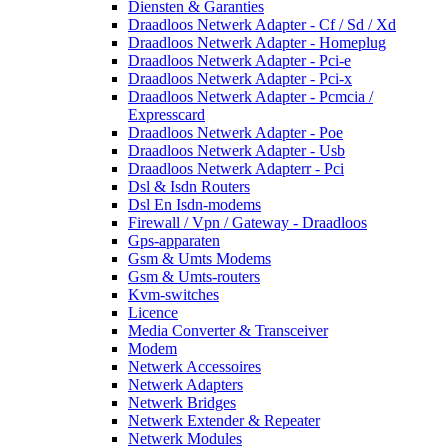
Diensten & Garanties
Draadloos Netwerk Adapter - Cf / Sd / Xd
Draadloos Netwerk Adapter - Homeplug
Draadloos Netwerk Adapter - Pci-e
Draadloos Netwerk Adapter - Pci-x
Draadloos Netwerk Adapter - Pcmcia /
Expresscard
Draadloos Netwerk Adapter - Poe
Draadloos Netwerk Adapter - Usb
Draadloos Netwerk Adapterr - Pci
Dsl & Isdn Routers
Dsl En Isdn-modems
Firewall / Vpn / Gateway - Draadloos
Gps-apparaten
Gsm & Umts Modems
Gsm & Umts-routers
Kvm-switches
Licence
Media Converter & Transceiver
Modem
Netwerk Accessoires
Netwerk Adapters
Netwerk Bridges
Netwerk Extender & Repeater
Netwerk Modules