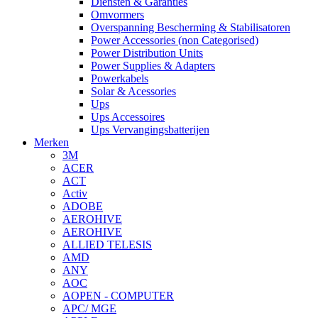
Diensten & Garanties
Omvormers
Overspanning Bescherming & Stabilisatoren
Power Accessories (non Categorised)
Power Distribution Units
Power Supplies & Adapters
Powerkabels
Solar & Acessories
Ups
Ups Accessoires
Ups Vervangingsbatterijen
Merken
3M
ACER
ACT
Activ
ADOBE
AEROHIVE
AEROHIVE
ALLIED TELESIS
AMD
ANY
AOC
AOPEN - COMPUTER
APC/ MGE