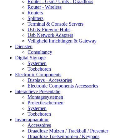
Router - Gsm / Umts - Draadloos
Router - Wireless
Routers
Splitters
Terminal & Console Servers
Usb & Firewire Hubs
Usb Network Adapters
Veiligheid Inrichtingen & Gateway
Diensten
Consultancy
Digital Signage
Systemen
Toebehoren
Electronic Components
Displays - Accessories
Electronic Components Accessories
Interactieve Presentatie
Montagesystemen
Projectieschermen
Systemen
Toebehoren
Invoerapparatuur
Accessoires
Draadloze Muizen / Trackball / Presenter
Draadloze Toetsenborden / Keypads