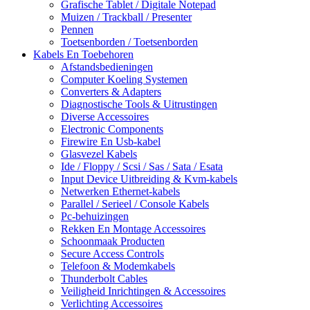
Grafische Tablet / Digitale Notepad
Muizen / Trackball / Presenter
Pennen
Toetsenborden / Toetsenborden
Kabels En Toebehoren
Afstandsbedieningen
Computer Koeling Systemen
Converters & Adapters
Diagnostische Tools & Uitrustingen
Diverse Accessoires
Electronic Components
Firewire En Usb-kabel
Glasvezel Kabels
Ide / Floppy / Scsi / Sas / Sata / Esata
Input Device Uitbreiding & Kvm-kabels
Netwerken Ethernet-kabels
Parallel / Serieel / Console Kabels
Pc-behuizingen
Rekken En Montage Accessoires
Schoonmaak Producten
Secure Access Controls
Telefoon & Modemkabels
Thunderbolt Cables
Veiligheid Inrichtingen & Accessoires
Verlichting Accessoires