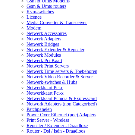
Gsm & Umts Modems
Gsm & Umts-routers
Kvm-switches
Licence
Media Converter & Transceiver
Modem
Netwerk Accessoires
Netwerk Adapters
Netwerk Bridges
Netwerk Extender & Repeater
Netwerk Modules
Netwerk Pci Kaart
Netwerk Print Servers
Netwerk Time-servers & Toebehoren
Netwerk Video Recorder & Server
Netwerk-switches & Hubs
Netwerkkaart Pci-e
Netwerkkaart Pci-x
Netwerkkaart Pcmcia & Expresscard
Network Adapters (non Categorised)
Patchpanelen
Power Over Ethernet (poe) Adapters
Print Server - Wireless
Repeater / Extender - Draadloze
Router - Dsl / Isdn - Draadloos