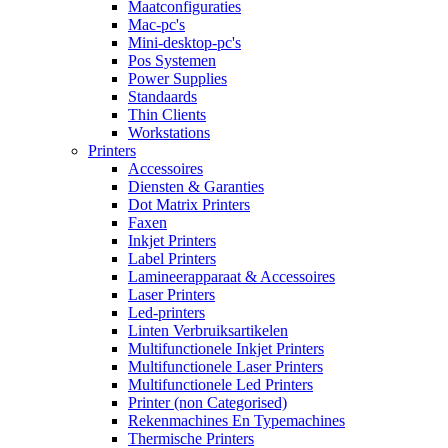
Maatconfiguraties
Mac-pc's
Mini-desktop-pc's
Pos Systemen
Power Supplies
Standaards
Thin Clients
Workstations
Printers
Accessoires
Diensten & Garanties
Dot Matrix Printers
Faxen
Inkjet Printers
Label Printers
Lamineerapparaat & Accessoires
Laser Printers
Led-printers
Linten Verbruiksartikelen
Multifunctionele Inkjet Printers
Multifunctionele Laser Printers
Multifunctionele Led Printers
Printer (non Categorised)
Rekenmachines En Typemachines
Thermische Printers