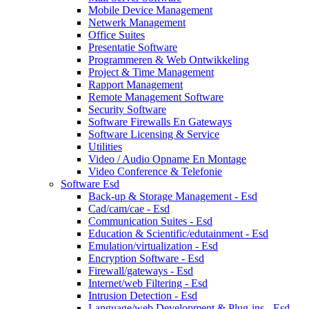
Mobile Device Management
Netwerk Management
Office Suites
Presentatie Software
Programmeren & Web Ontwikkeling
Project & Time Management
Rapport Management
Remote Management Software
Security Software
Software Firewalls En Gateways
Software Licensing & Service
Utilities
Video / Audio Opname En Montage
Video Conference & Telefonie
Software Esd
Back-up & Storage Management - Esd
Cad/cam/cae - Esd
Communication Suites - Esd
Education & Scientific/edutainment - Esd
Emulation/virtualization - Esd
Encryption Software - Esd
Firewall/gateways - Esd
Internet/web Filtering - Esd
Intrusion Detection - Esd
Language/web Development & Plug-ins - Esd