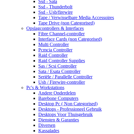
Ssd - Sata
Ssd - Thunderbolt
Ssd - Usb/firewire
Tape / Verwisselbare Media Accessoires
Tape Drive (non Categorised)
Opslagcontrollers & Interfaces
Fibre Channel-controller
Interface Cards (non Categorised)
Multi Controller
Pcmcia Controller
Raid Controller
Raid Controller Supplies
Sas / Scsi Controller
Sata / Esata Controller
Seriële / Parallelle Controller
Usb / Firewire-controller
Pc's & Workstations
Andere Onderdelen
Barebone Computers
Desktop Pc ( Non Categorised)
Desktops - Professioneel Gebruik
Desktops Voor Thuisgebruik
Diensten & Garanties
Diversen
Kassalades