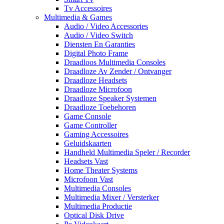
Tv Accessoires
Multimedia & Games
Audio / Video Accessories
Audio / Video Switch
Diensten En Garanties
Digital Photo Frame
Draadloos Multimedia Consoles
Draadloze Av Zender / Ontvanger
Draadloze Headsets
Draadloze Microfoon
Draadloze Speaker Systemen
Draadloze Toebehoren
Game Console
Game Controller
Gaming Accessoires
Geluidskaarten
Handheld Multimedia Speler / Recorder
Headsets Vast
Home Theater Systems
Microfoon Vast
Multimedia Consoles
Multimedia Mixer / Versterker
Multimedia Productie
Optical Disk Drive