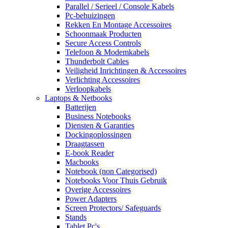
Parallel / Serieel / Console Kabels
Pc-behuizingen
Rekken En Montage Accessoires
Schoonmaak Producten
Secure Access Controls
Telefoon & Modemkabels
Thunderbolt Cables
Veiligheid Inrichtingen & Accessoires
Verlichting Accessoires
Verloopkabels
Laptops & Netbooks
Batterijen
Business Notebooks
Diensten & Garanties
Dockingoplossingen
Draagtassen
E-book Reader
Macbooks
Notebook (non Categorised)
Notebooks Voor Thuis Gebruik
Overige Accessoires
Power Adapters
Screen Protectors/ Safeguards
Stands
Tablet Pc's