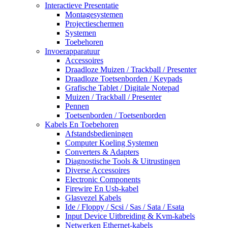
Interactieve Presentatie
Montagesystemen
Projectieschermen
Systemen
Toebehoren
Invoerapparatuur
Accessoires
Draadloze Muizen / Trackball / Presenter
Draadloze Toetsenborden / Keypads
Grafische Tablet / Digitale Notepad
Muizen / Trackball / Presenter
Pennen
Toetsenborden / Toetsenborden
Kabels En Toebehoren
Afstandsbedieningen
Computer Koeling Systemen
Converters & Adapters
Diagnostische Tools & Uitrustingen
Diverse Accessoires
Electronic Components
Firewire En Usb-kabel
Glasvezel Kabels
Ide / Floppy / Scsi / Sas / Sata / Esata
Input Device Uitbreiding & Kvm-kabels
Netwerken Ethernet-kabels