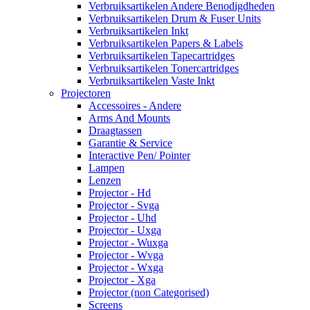
Verbruiksartikelen Andere Benodigdheden
Verbruiksartikelen Drum & Fuser Units
Verbruiksartikelen Inkt
Verbruiksartikelen Papers & Labels
Verbruiksartikelen Tapecartridges
Verbruiksartikelen Tonercartridges
Verbruiksartikelen Vaste Inkt
Projectoren
Accessoires - Andere
Arms And Mounts
Draagtassen
Garantie & Service
Interactive Pen/ Pointer
Lampen
Lenzen
Projector - Hd
Projector - Svga
Projector - Uhd
Projector - Uxga
Projector - Wuxga
Projector - Wvga
Projector - Wxga
Projector - Xga
Projector (non Categorised)
Screens