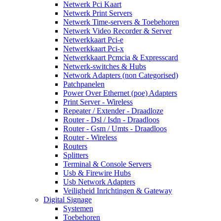
Netwerk Pci Kaart
Netwerk Print Servers
Netwerk Time-servers & Toebehoren
Netwerk Video Recorder & Server
Netwerkkaart Pci-e
Netwerkkaart Pci-x
Netwerkkaart Pcmcia & Expresscard
Netwerk-switches & Hubs
Network Adapters (non Categorised)
Patchpanelen
Power Over Ethernet (poe) Adapters
Print Server - Wireless
Repeater / Extender - Draadloze
Router - Dsl / Isdn - Draadloos
Router - Gsm / Umts - Draadloos
Router - Wireless
Routers
Splitters
Terminal & Console Servers
Usb & Firewire Hubs
Usb Network Adapters
Veiligheid Inrichtingen & Gateway
Digital Signage
Systemen
Toebehoren