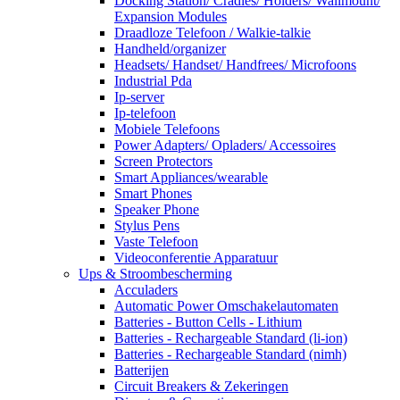
Docking Station/ Cradles/ Holders/ Wallmount/
Expansion Modules
Draadloze Telefoon / Walkie-talkie
Handheld/organizer
Headsets/ Handset/ Handfrees/ Microfoons
Industrial Pda
Ip-server
Ip-telefoon
Mobiele Telefoons
Power Adapters/ Opladers/ Accessoires
Screen Protectors
Smart Appliances/wearable
Smart Phones
Speaker Phone
Stylus Pens
Vaste Telefoon
Videoconferentie Apparatuur
Ups & Stroombescherming
Acculaders
Automatic Power Omschakelautomaten
Batteries - Button Cells - Lithium
Batteries - Rechargeable Standard (li-ion)
Batteries - Rechargeable Standard (nimh)
Batterijen
Circuit Breakers & Zekeringen