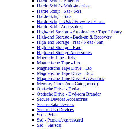
Harde Schijf - Ethernet
Harde Schijf - Multi-interface
Harde Schijf - Sas / Scsi
Harde Schijf - Sata
Harde Schijf - Usb / Firewire / E-sata
Harde Schijf Accessoires
High-end Storage - Autoloaders / Tape Library
High-end Storage - Back-up & Recovery
High-end Storage - Nas / Ndas / San
High-end Storage - Raid
High-end Storage Accessoires
Magnetic Tape - Rdx
Magnetische Tape - Lto
Magnetische Tape Drive - Lto
Magnetische Tape Drive - Rdx
Magnetische Tape Drive Accessoires
Memory Cards (non Categorised)
Optische Drive - Dvd-r
Optische Drive - Dvd-rom Brander
Secure Devices Accessories
Secure Sata Devices
Secure Usb Devices
Ssd - Pci-e
Ssd - Pcmcia/expresscard
Ssd - Sas/scsi