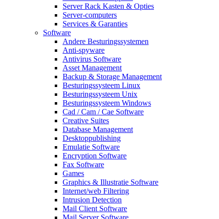
Server Rack Kasten & Opties
Server-computers
Services & Garanties
Software
Andere Besturingssystemen
Anti-spyware
Antivirus Software
Asset Management
Backup & Storage Management
Besturingssysteem Linux
Besturingssysteem Unix
Besturingssysteem Windows
Cad / Cam / Cae Software
Creative Suites
Database Management
Desktoppublishing
Emulatie Software
Encryption Software
Fax Software
Games
Graphics & Illustratie Software
Internet/web Filtering
Intrusion Detection
Mail Client Software
Mail Server Software