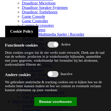
Draadloze Microfoon
Draadloze Speaker Systemen
Draadloze Toebehoren
Game Console
Game Controller
Gaming Accessoires
Geluidskaarten
Cookie Policy
Handheld Multimedia Speler / Recorder
Headsets Vast
Home Theater Systems
Functionele cookies
Microfoon Vast
Multimedia Consoles
Deze cookies zorgen dat de site werkt zoals verwacht; Denk aan de taal
Multimedia Mixer / Versterker
van de website, producten in je winkelmandje bijhouden, aanmelden
met jouw gegevens, winkelmandje het formulier bij het afrekenen,
Multimedia Productie
zoekresultaten filteren etc.
Optical Disk Drive
Pc Videokaart
Repeater / Extender
Andere cookies
Sound Systems Hi-fi
We gebruiken analytische & tracking cookies om te kijken hoe we de
Splitter
website beter kunnen maken en hoe we content en eventuele reclame
Tuners En Recorders
kunnen afstemmen op jouw voorkeur.
Vaste Luidsprekersystemen
Vaste Zender En Ontvanger
Onderwijs & Recreatie
Bewaar voorkeuren
Andere Beveiligingssoftware
Boekhouding / Financiën