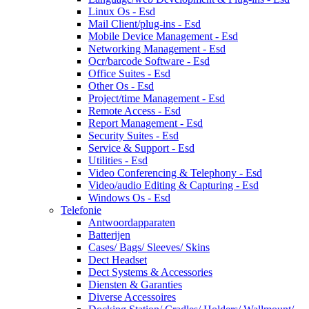
Linux Os - Esd
Mail Client/plug-ins - Esd
Mobile Device Management - Esd
Networking Management - Esd
Ocr/barcode Software - Esd
Office Suites - Esd
Other Os - Esd
Project/time Management - Esd
Remote Access - Esd
Report Management - Esd
Security Suites - Esd
Service & Support - Esd
Utilities - Esd
Video Conferencing & Telephony - Esd
Video/audio Editing & Capturing - Esd
Windows Os - Esd
Telefonie
Antwoordapparaten
Batterijen
Cases/ Bags/ Sleeves/ Skins
Dect Headset
Dect Systems & Accessories
Diensten & Garanties
Diverse Accessoires