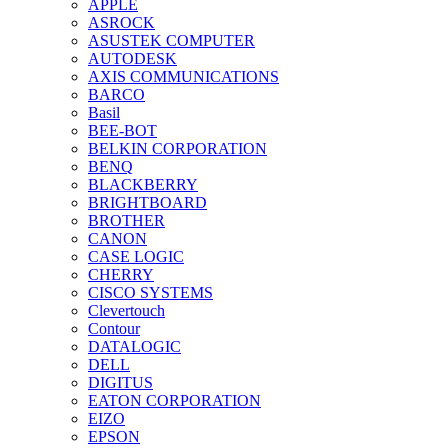
APPLE
ASROCK
ASUSTEK COMPUTER
AUTODESK
AXIS COMMUNICATIONS
BARCO
Basil
BEE-BOT
BELKIN CORPORATION
BENQ
BLACKBERRY
BRIGHTBOARD
BROTHER
CANON
CASE LOGIC
CHERRY
CISCO SYSTEMS
Clevertouch
Contour
DATALOGIC
DELL
DIGITUS
EATON CORPORATION
EIZO
EPSON