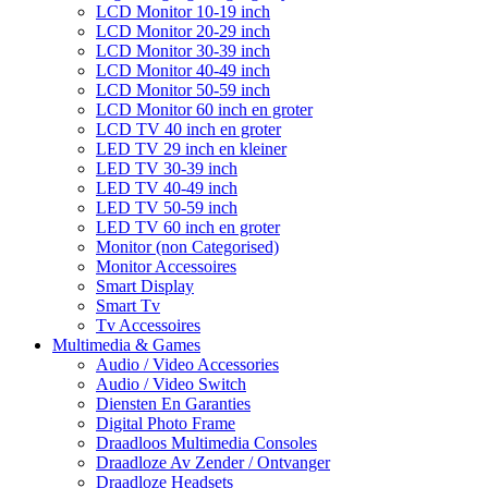
LCD Monitor 10-19 inch
LCD Monitor 20-29 inch
LCD Monitor 30-39 inch
LCD Monitor 40-49 inch
LCD Monitor 50-59 inch
LCD Monitor 60 inch en groter
LCD TV 40 inch en groter
LED TV 29 inch en kleiner
LED TV 30-39 inch
LED TV 40-49 inch
LED TV 50-59 inch
LED TV 60 inch en groter
Monitor (non Categorised)
Monitor Accessoires
Smart Display
Smart Tv
Tv Accessoires
Multimedia & Games
Audio / Video Accessories
Audio / Video Switch
Diensten En Garanties
Digital Photo Frame
Draadloos Multimedia Consoles
Draadloze Av Zender / Ontvanger
Draadloze Headsets