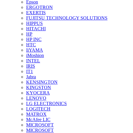
Epson
ERGOTRON
EXERTIS
FUJITSU TECHNOLOGY SOLUTIONS
HIPPUS
HITACHI
HP
HP INC
HTC
IiYAMA
iMoshion
INTEL
IRIS
IT1
Jabra
KENSINGTON
KINGSTON
KYOCERA
LENOVO
LG ELECTRONICS
LOGITECH
MATROX
McAfee LIC
MICROSOFT
MICROSOFT