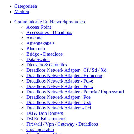
Categorieën
Merken
Communicatie En Netwerkproducten
Access Point
Accessoires - Draadloos
Antenne
Antennekabels
Bluetooth
Bridge - Draadloos
Data Switch
Diensten & Garanties
Draadloos Netwerk Adapter - Cf / Sd / Xd
Draadloos Netwerk Adapter - Homeplug
Draadloos Netwerk Adapter - Pci-e
Draadloos Netwerk Adapter - Pci-x
Draadloos Netwerk Adapter - Pcmcia / Expresscard
Draadloos Netwerk Adapter - Poe
Draadloos Netwerk Adapter - Usb
Draadloos Netwerk Adapterr - Pci
Dsl & Isdn Routers
Dsl En Isdn-modems
Firewall / Vpn / Gateway - Draadloos
Gps-apparaten