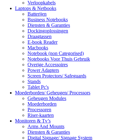
Verloopkabels
Laptops & Netbooks
Batterijen
Business Notebooks
Diensten & Garanties
Dockingoplossingen
Draagtassen
E-book Reader
Macbooks
Notebook (non Categorised)
Notebooks Voor Thuis Gebruik
Overige Accessoires
Power Adapters
Screen Protectors/ Safeguards
Stands
Tablet Pc's
Moederborden/ Geheugen/ Processors
Geheugen Modules
Moederborden
Processoren
Riser-kaarten
Monitoren & Tv’s
Arms And Mounts
Diensten & Garanties
Digital Signage/ Signage System