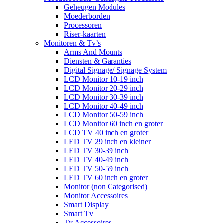
Geheugen Modules
Moederborden
Processoren
Riser-kaarten
Monitoren & Tv’s
Arms And Mounts
Diensten & Garanties
Digital Signage/ Signage System
LCD Monitor 10-19 inch
LCD Monitor 20-29 inch
LCD Monitor 30-39 inch
LCD Monitor 40-49 inch
LCD Monitor 50-59 inch
LCD Monitor 60 inch en groter
LCD TV 40 inch en groter
LED TV 29 inch en kleiner
LED TV 30-39 inch
LED TV 40-49 inch
LED TV 50-59 inch
LED TV 60 inch en groter
Monitor (non Categorised)
Monitor Accessoires
Smart Display
Smart Tv
Tv Accessoires