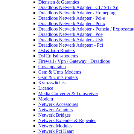
Diensten & Garanties
Draadloos Netwerk Adapter - Cf / Sd / Xd
Draadloos Netwerk Adapter - Homeplug
Draadloos Netwerk Adapter - Pci-e
Draadloos Netwerk Adapter - Pci-x
Draadloos Netwerk Adapter - Pcmcia / Expresscar
Draadloos Netwerk Adapter - Poe
Draadloos Netwerk Adapter - Usb
Draadloos Netwerk Adapterr - Pci
Dsl & Isdn Routers
Dsl En Isdn-modems
Firewall / Vpn / Gateway - Draadloos
Gps-apparaten
Gsm & Umts Modems
Gsm & Umts-routers
Kvm-switches
Licence
Media Converter & Transceiver
Modem
Netwerk Accessoires
Netwerk Adapters
Netwerk Bridges
Netwerk Extender & Repeater
Netwerk Modules
Netwerk Pci Kaart