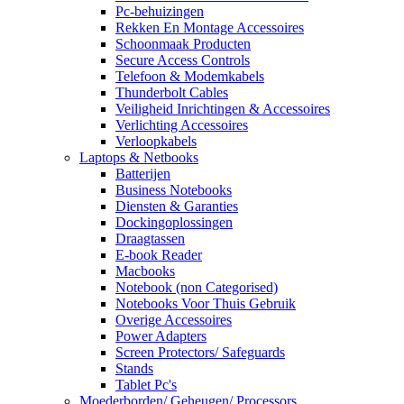
Pc-behuizingen
Rekken En Montage Accessoires
Schoonmaak Producten
Secure Access Controls
Telefoon & Modemkabels
Thunderbolt Cables
Veiligheid Inrichtingen & Accessoires
Verlichting Accessoires
Verloopkabels
Laptops & Netbooks
Batterijen
Business Notebooks
Diensten & Garanties
Dockingoplossingen
Draagtassen
E-book Reader
Macbooks
Notebook (non Categorised)
Notebooks Voor Thuis Gebruik
Overige Accessoires
Power Adapters
Screen Protectors/ Safeguards
Stands
Tablet Pc's
Moederborden/ Geheugen/ Processors