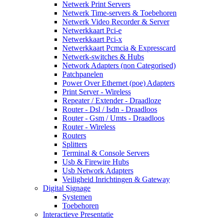
Netwerk Print Servers
Netwerk Time-servers & Toebehoren
Netwerk Video Recorder & Server
Netwerkkaart Pci-e
Netwerkkaart Pci-x
Netwerkkaart Pcmcia & Expresscard
Netwerk-switches & Hubs
Network Adapters (non Categorised)
Patchpanelen
Power Over Ethernet (poe) Adapters
Print Server - Wireless
Repeater / Extender - Draadloze
Router - Dsl / Isdn - Draadloos
Router - Gsm / Umts - Draadloos
Router - Wireless
Routers
Splitters
Terminal & Console Servers
Usb & Firewire Hubs
Usb Network Adapters
Veiligheid Inrichtingen & Gateway
Digital Signage
Systemen
Toebehoren
Interactieve Presentatie