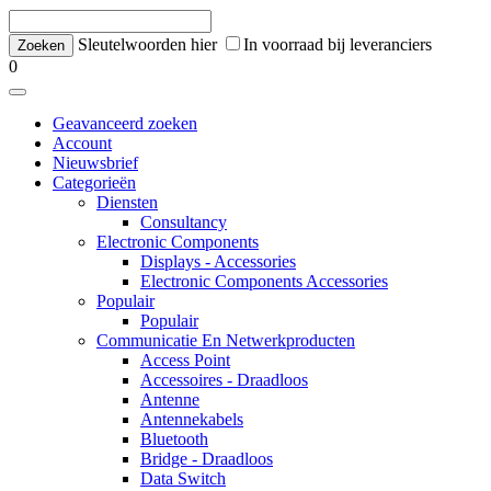
Sleutelwoorden hier
In voorraad bij leveranciers
0
Geavanceerd zoeken
Account
Nieuwsbrief
Categorieën
Diensten
Consultancy
Electronic Components
Displays - Accessories
Electronic Components Accessories
Populair
Populair
Communicatie En Netwerkproducten
Access Point
Accessoires - Draadloos
Antenne
Antennekabels
Bluetooth
Bridge - Draadloos
Data Switch