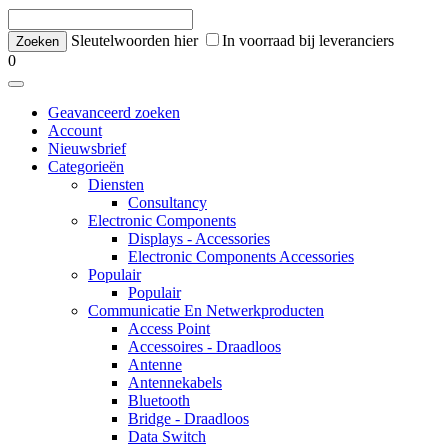
Sleutelwoorden hier
In voorraad bij leveranciers
0
Geavanceerd zoeken
Account
Nieuwsbrief
Categorieën
Diensten
Consultancy
Electronic Components
Displays - Accessories
Electronic Components Accessories
Populair
Populair
Communicatie En Netwerkproducten
Access Point
Accessoires - Draadloos
Antenne
Antennekabels
Bluetooth
Bridge - Draadloos
Data Switch