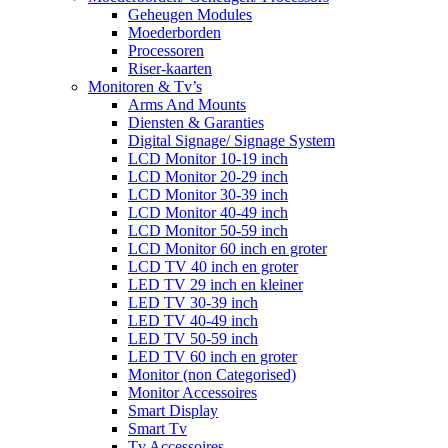
Geheugen Modules
Moederborden
Processoren
Riser-kaarten
Monitoren & Tv’s
Arms And Mounts
Diensten & Garanties
Digital Signage/ Signage System
LCD Monitor 10-19 inch
LCD Monitor 20-29 inch
LCD Monitor 30-39 inch
LCD Monitor 40-49 inch
LCD Monitor 50-59 inch
LCD Monitor 60 inch en groter
LCD TV 40 inch en groter
LED TV 29 inch en kleiner
LED TV 30-39 inch
LED TV 40-49 inch
LED TV 50-59 inch
LED TV 60 inch en groter
Monitor (non Categorised)
Monitor Accessoires
Smart Display
Smart Tv
Tv Accessoires