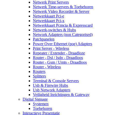
Netwerk Print Servers
Netwerk Time-servers & Toebehoren
Netwerk Video Recorder & Server
Netwerkkaart Pci-e
Netwerkkaart Pci-x
Netwerkkaart Pcmcia & Expresscard
Netwerk-switches & Hubs
Network Adapters (non Categorised)
Patchpanelen
Power Over Ethernet (poe) Adapters
Print Server - Wireless
Repeater / Extender - Draadloze
Router - Dsl / Isdn - Draadloos
Router - Gsm / Umts - Draadloos
Router - Wireless
Routers
Splitters
Terminal & Console Servers
Usb & Firewire Hubs
Usb Network Adapters
Veiligheid Inrichtingen & Gateway
Digital Signage
Systemen
Toebehoren
Interactieve Presentatie