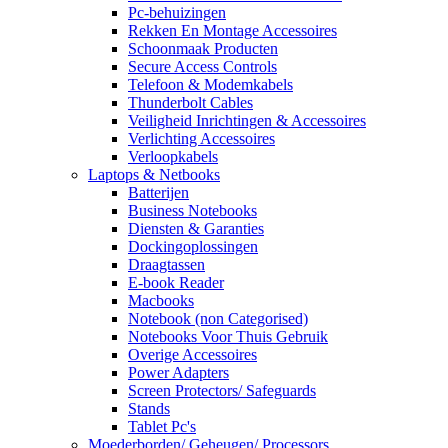
Pc-behuizingen
Rekken En Montage Accessoires
Schoonmaak Producten
Secure Access Controls
Telefoon & Modemkabels
Thunderbolt Cables
Veiligheid Inrichtingen & Accessoires
Verlichting Accessoires
Verloopkabels
Laptops & Netbooks
Batterijen
Business Notebooks
Diensten & Garanties
Dockingoplossingen
Draagtassen
E-book Reader
Macbooks
Notebook (non Categorised)
Notebooks Voor Thuis Gebruik
Overige Accessoires
Power Adapters
Screen Protectors/ Safeguards
Stands
Tablet Pc's
Moederborden/ Geheugen/ Processors