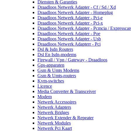
Diensten & Garanties
Draadloos Netwerk Adapter - Cf / Sd / Xd
Draadloos Netwerk Adapter - Homeplug
Draadloos Netwerk Adapter - Pci-e
Draadloos Netwerk Adapter - Pci-x
Draadloos Netwerk Adapter - Pcmcia / Expresscar
Draadloos Netwerk Adapter - Poe
Draadloos Netwerk Adapter - Usb
Draadloos Netwerk Adapterr - Pci
Dsl & Isdn Routers
Dsl En Isdn-modems
Firewall / Vpn / Gateway - Draadloos
Gps-apparaten
Gsm & Umts Modems
Gsm & Umts-routers
Kvm-switches
Licence
Media Converter & Transceiver
Modem
Netwerk Accessoires
Netwerk Adapters
Netwerk Bridges
Netwerk Extender & Repeater
Netwerk Modules
Netwerk Pci Kaart