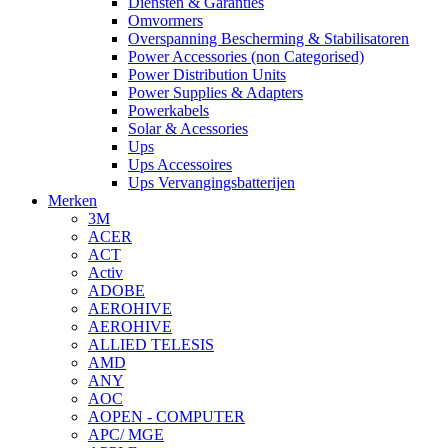
Diensten & Garanties
Omvormers
Overspanning Bescherming & Stabilisatoren
Power Accessories (non Categorised)
Power Distribution Units
Power Supplies & Adapters
Powerkabels
Solar & Acessories
Ups
Ups Accessoires
Ups Vervangingsbatterijen
Merken
3M
ACER
ACT
Activ
ADOBE
AEROHIVE
AEROHIVE
ALLIED TELESIS
AMD
ANY
AOC
AOPEN - COMPUTER
APC/ MGE