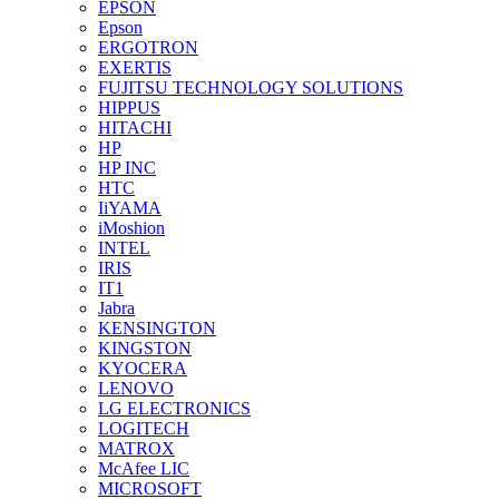
EPSON
Epson
ERGOTRON
EXERTIS
FUJITSU TECHNOLOGY SOLUTIONS
HIPPUS
HITACHI
HP
HP INC
HTC
IiYAMA
iMoshion
INTEL
IRIS
IT1
Jabra
KENSINGTON
KINGSTON
KYOCERA
LENOVO
LG ELECTRONICS
LOGITECH
MATROX
McAfee LIC
MICROSOFT