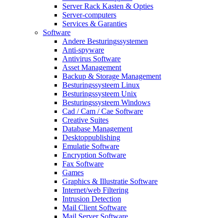
Server Rack Kasten & Opties
Server-computers
Services & Garanties
Software
Andere Besturingssystemen
Anti-spyware
Antivirus Software
Asset Management
Backup & Storage Management
Besturingssysteem Linux
Besturingssysteem Unix
Besturingssysteem Windows
Cad / Cam / Cae Software
Creative Suites
Database Management
Desktoppublishing
Emulatie Software
Encryption Software
Fax Software
Games
Graphics & Illustratie Software
Internet/web Filtering
Intrusion Detection
Mail Client Software
Mail Server Software