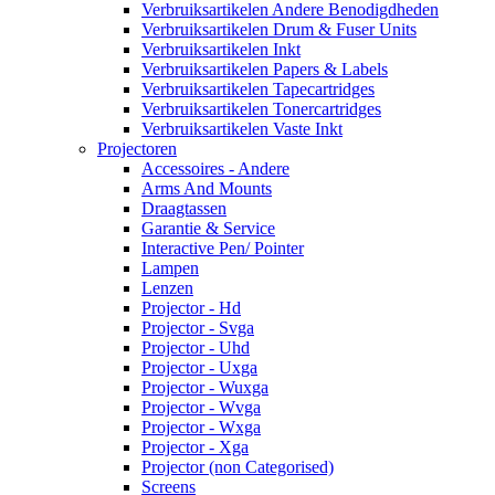
Verbruiksartikelen Andere Benodigdheden
Verbruiksartikelen Drum & Fuser Units
Verbruiksartikelen Inkt
Verbruiksartikelen Papers & Labels
Verbruiksartikelen Tapecartridges
Verbruiksartikelen Tonercartridges
Verbruiksartikelen Vaste Inkt
Projectoren
Accessoires - Andere
Arms And Mounts
Draagtassen
Garantie & Service
Interactive Pen/ Pointer
Lampen
Lenzen
Projector - Hd
Projector - Svga
Projector - Uhd
Projector - Uxga
Projector - Wuxga
Projector - Wvga
Projector - Wxga
Projector - Xga
Projector (non Categorised)
Screens