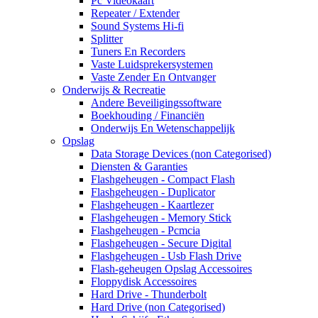
Pc Videokaart
Repeater / Extender
Sound Systems Hi-fi
Splitter
Tuners En Recorders
Vaste Luidsprekersystemen
Vaste Zender En Ontvanger
Onderwijs & Recreatie
Andere Beveiligingssoftware
Boekhouding / Financiën
Onderwijs En Wetenschappelijk
Opslag
Data Storage Devices (non Categorised)
Diensten & Garanties
Flashgeheugen - Compact Flash
Flashgeheugen - Duplicator
Flashgeheugen - Kaartlezer
Flashgeheugen - Memory Stick
Flashgeheugen - Pcmcia
Flashgeheugen - Secure Digital
Flashgeheugen - Usb Flash Drive
Flash-geheugen Opslag Accessoires
Floppydisk Accessoires
Hard Drive - Thunderbolt
Hard Drive (non Categorised)