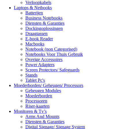
Verloopkabels
Laptops & Netbooks
Batterijen
Business Notebooks
Diensten & Garanties
Dockingoplossingen
Draagtassen
E-book Reader
Macbooks
Notebook (non Categorised)
Notebooks Voor Thuis Gebruik
Overige Accessoires
Power Adapters
Screen Protectors/ Safeguards
Stands
Tablet Pc's
Moederborden/ Geheugen/ Processors
Geheugen Modules
Moederborden
Processoren
Riser-kaarten
Monitoren & Tv’s
Arms And Mounts
Diensten & Garanties
Digital Signage/ Signage System