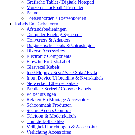
Grafische Tablet / Digitale Notepad
Muizen / Trackball / Presenter
Pennen
Toetsenborden / Toetsenborden
Kabels En Toebehoren
Afstandsbedieningen
Computer Koeling Systemen
Converters & Adapters
Diagnostische Tools & Uitrustingen
Diverse Accessoires
Electronic Components
Firewire En Usb-kabel
Glasvezel Kabels
Ide / Floppy / Scsi / Sas / Sata / Esata
Input Device Uitbreiding & Kvm-kabels
Netwerken Ethernet-kabels
Parallel / Serieel / Console Kabels
Pc-behuizingen
Rekken En Montage Accessoires
Schoonmaak Producten
Secure Access Controls
Telefoon & Modemkabels
Thunderbolt Cables
Veiligheid Inrichtingen & Accessoires
Verlichting Accessoires