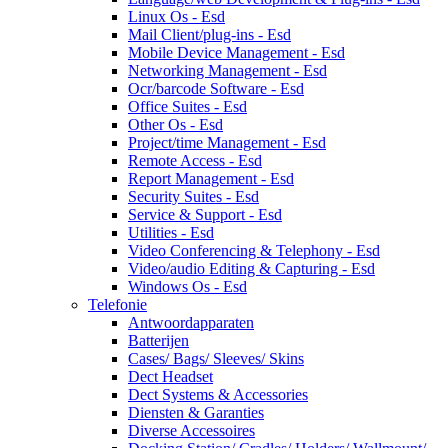
Linux Os - Esd
Mail Client/plug-ins - Esd
Mobile Device Management - Esd
Networking Management - Esd
Ocr/barcode Software - Esd
Office Suites - Esd
Other Os - Esd
Project/time Management - Esd
Remote Access - Esd
Report Management - Esd
Security Suites - Esd
Service & Support - Esd
Utilities - Esd
Video Conferencing & Telephony - Esd
Video/audio Editing & Capturing - Esd
Windows Os - Esd
Telefonie
Antwoordapparaten
Batterijen
Cases/ Bags/ Sleeves/ Skins
Dect Headset
Dect Systems & Accessories
Diensten & Garanties
Diverse Accessoires