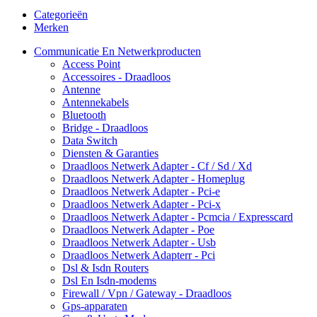
Categorieën
Merken
Communicatie En Netwerkproducten
Access Point
Accessoires - Draadloos
Antenne
Antennekabels
Bluetooth
Bridge - Draadloos
Data Switch
Diensten & Garanties
Draadloos Netwerk Adapter - Cf / Sd / Xd
Draadloos Netwerk Adapter - Homeplug
Draadloos Netwerk Adapter - Pci-e
Draadloos Netwerk Adapter - Pci-x
Draadloos Netwerk Adapter - Pcmcia / Expresscard
Draadloos Netwerk Adapter - Poe
Draadloos Netwerk Adapter - Usb
Draadloos Netwerk Adapterr - Pci
Dsl & Isdn Routers
Dsl En Isdn-modems
Firewall / Vpn / Gateway - Draadloos
Gps-apparaten