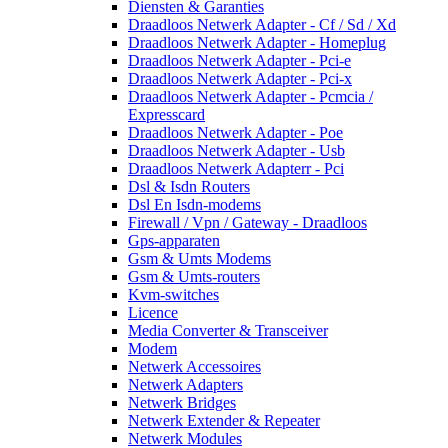
Diensten & Garanties
Draadloos Netwerk Adapter - Cf / Sd / Xd
Draadloos Netwerk Adapter - Homeplug
Draadloos Netwerk Adapter - Pci-e
Draadloos Netwerk Adapter - Pci-x
Draadloos Netwerk Adapter - Pcmcia /
Expresscard
Draadloos Netwerk Adapter - Poe
Draadloos Netwerk Adapter - Usb
Draadloos Netwerk Adapterr - Pci
Dsl & Isdn Routers
Dsl En Isdn-modems
Firewall / Vpn / Gateway - Draadloos
Gps-apparaten
Gsm & Umts Modems
Gsm & Umts-routers
Kvm-switches
Licence
Media Converter & Transceiver
Modem
Netwerk Accessoires
Netwerk Adapters
Netwerk Bridges
Netwerk Extender & Repeater
Netwerk Modules