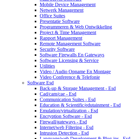
Mobile Device Management
Netwerk Management
Office Suites
Presentatie Software
Programmeren & Web Ontwikkeling
Project & Time Management
Rapport Management
Remote Management Software
Security Software
Software Firewalls En Gateways
Software Licensing & Service
Utilities
Video / Audio Opname En Montage
Video Conference & Telefonie
Software Esd
Back-up & Storage Management - Esd
Cad/cam/cae - Esd
Communication Suites - Esd
Education & Scientific/edutainment - Esd
Emulation/virtualization - Esd
Encryption Software - Esd
Firewall/gateways - Esd
Internet/web Filtering - Esd
Intrusion Detection - Esd
Language/web Development & Plug-ins - Esd