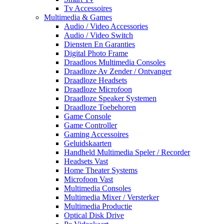
Tv Accessoires
Multimedia & Games
Audio / Video Accessories
Audio / Video Switch
Diensten En Garanties
Digital Photo Frame
Draadloos Multimedia Consoles
Draadloze Av Zender / Ontvanger
Draadloze Headsets
Draadloze Microfoon
Draadloze Speaker Systemen
Draadloze Toebehoren
Game Console
Game Controller
Gaming Accessoires
Geluidskaarten
Handheld Multimedia Speler / Recorder
Headsets Vast
Home Theater Systems
Microfoon Vast
Multimedia Consoles
Multimedia Mixer / Versterker
Multimedia Productie
Optical Disk Drive