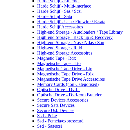
Harde Schijf - Ethernet
Harde Schijf - Multi-interface
Harde Schijf - Sas / Scsi
Harde Schijf - Sata
Harde Schijf - Usb / Firewire / E-sata
Harde Schijf Accessoires
High-end Storage - Autoloaders / Tape Library
High-end Storage - Back-up & Recovery
High-end Storage - Nas / Ndas / San
High-end Storage - Raid
High-end Storage Accessoires
Magnetic Tape - Rdx
Magnetische Tape - Lto
Magnetische Tape Drive - Lto
Magnetische Tape Drive - Rdx
Magnetische Tape Drive Accessoires
Memory Cards (non Categorised)
Optische Drive - Dvd-r
Optische Drive - Dvd-rom Brander
Secure Devices Accessories
Secure Sata Devices
Secure Usb Devices
Ssd - Pci-e
Ssd - Pcmcia/expresscard
Ssd - Sas/scsi