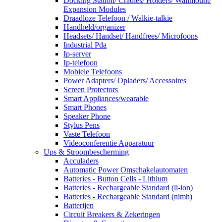
Docking Station/ Cradles/ Holders/ Wallmount/
Expansion Modules
Draadloze Telefoon / Walkie-talkie
Handheld/organizer
Headsets/ Handset/ Handfrees/ Microfoons
Industrial Pda
Ip-server
Ip-telefoon
Mobiele Telefoons
Power Adapters/ Opladers/ Accessoires
Screen Protectors
Smart Appliances/wearable
Smart Phones
Speaker Phone
Stylus Pens
Vaste Telefoon
Videoconferentie Apparatuur
Ups & Stroombescherming
Acculaders
Automatic Power Omschakelautomaten
Batteries - Button Cells - Lithium
Batteries - Rechargeable Standard (li-ion)
Batteries - Rechargeable Standard (nimh)
Batterijen
Circuit Breakers & Zekeringen