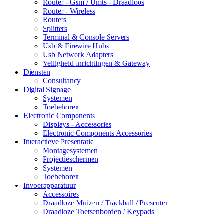
Router - Gsm / Umts - Draadloos
Router - Wireless
Routers
Splitters
Terminal & Console Servers
Usb & Firewire Hubs
Usb Network Adapters
Veiligheid Inrichtingen & Gateway
Diensten
Consultancy
Digital Signage
Systemen
Toebehoren
Electronic Components
Displays - Accessories
Electronic Components Accessories
Interactieve Presentatie
Montagesystemen
Projectieschermen
Systemen
Toebehoren
Invoerapparatuur
Accessoires
Draadloze Muizen / Trackball / Presenter
Draadloze Toetsenborden / Keypads