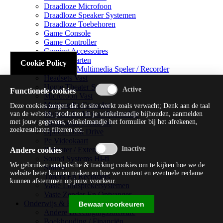
Draadloze Microfoon
Draadloze Speaker Systemen
Draadloze Toebehoren
Game Console
Game Controller
Gaming Accessoires
Geluidskaarten
Cookie Policy
Handheld Multimedia Speler / Recorder
Headsets Vast
Home Theater Systems
Functionele cookies
Microfoon Vast
Multimedia Consoles
Deze cookies zorgen dat de site werkt zoals verwacht; Denk aan de taal
Multimedia Mixer / Versterker
van de website, producten in je winkelmandje bijhouden, aanmelden
met jouw gegevens, winkelmandje het formulier bij het afrekenen,
Multimedia Productie
zoekresultaten filteren etc.
Optical Disk Drive
Pc Videokaart
Repeater / Extender
Andere cookies
Sound Systems Hi-fi
We gebruiken analytische & tracking cookies om te kijken hoe we de
Splitter
website beter kunnen maken en hoe we content en eventuele reclame
Tuners En Recorders
kunnen afstemmen op jouw voorkeur.
Vaste Luidsprekersystemen
Vaste Zender En Ontvanger
Onderwijs & Recreatie
Bewaar voorkeuren
Andere Beveiligingssoftware
Boekhouding / Financiën