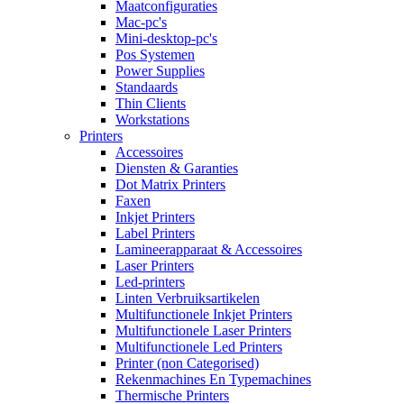
Maatconfiguraties
Mac-pc's
Mini-desktop-pc's
Pos Systemen
Power Supplies
Standaards
Thin Clients
Workstations
Printers
Accessoires
Diensten & Garanties
Dot Matrix Printers
Faxen
Inkjet Printers
Label Printers
Lamineerapparaat & Accessoires
Laser Printers
Led-printers
Linten Verbruiksartikelen
Multifunctionele Inkjet Printers
Multifunctionele Laser Printers
Multifunctionele Led Printers
Printer (non Categorised)
Rekenmachines En Typemachines
Thermische Printers