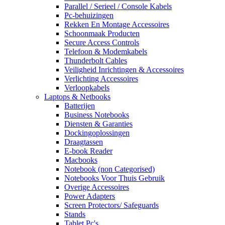
Parallel / Serieel / Console Kabels
Pc-behuizingen
Rekken En Montage Accessoires
Schoonmaak Producten
Secure Access Controls
Telefoon & Modemkabels
Thunderbolt Cables
Veiligheid Inrichtingen & Accessoires
Verlichting Accessoires
Verloopkabels
Laptops & Netbooks
Batterijen
Business Notebooks
Diensten & Garanties
Dockingoplossingen
Draagtassen
E-book Reader
Macbooks
Notebook (non Categorised)
Notebooks Voor Thuis Gebruik
Overige Accessoires
Power Adapters
Screen Protectors/ Safeguards
Stands
Tablet Pc's