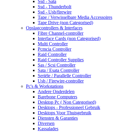
Ssd - Sata
Ssd - Thunderbolt
Ssd - Usb/firewire
Tape / Verwisselbare Media Accessoires
Tape Drive (non Categorised)
Opslagcontrollers & Interfaces
Fibre Channel-controller
Interface Cards (non Categorised)
Multi Controller
Pcmcia Controller
Raid Controller
Raid Controller Supplies
Sas / Scsi Controller
Sata / Esata Controller
Seriële / Parallelle Controller
Usb / Firewire-controller
Pc's & Workstations
Andere Onderdelen
Barebone Computers
Desktop Pc ( Non Categorised)
Desktops - Professioneel Gebruik
Desktops Voor Thuisgebruik
Diensten & Garanties
Diversen
Kassalades