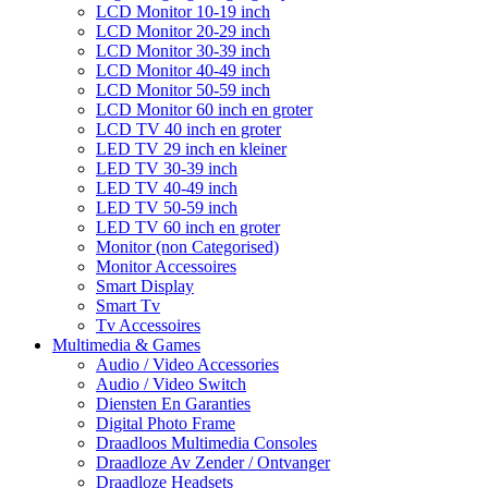
LCD Monitor 10-19 inch
LCD Monitor 20-29 inch
LCD Monitor 30-39 inch
LCD Monitor 40-49 inch
LCD Monitor 50-59 inch
LCD Monitor 60 inch en groter
LCD TV 40 inch en groter
LED TV 29 inch en kleiner
LED TV 30-39 inch
LED TV 40-49 inch
LED TV 50-59 inch
LED TV 60 inch en groter
Monitor (non Categorised)
Monitor Accessoires
Smart Display
Smart Tv
Tv Accessoires
Multimedia & Games
Audio / Video Accessories
Audio / Video Switch
Diensten En Garanties
Digital Photo Frame
Draadloos Multimedia Consoles
Draadloze Av Zender / Ontvanger
Draadloze Headsets