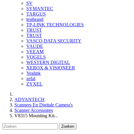
SV
SYMANTEC
TARGUS
testbrand
TP-LINK TECHNOLOGIES
TRUST
TRUST
VASCO DATA SECURITY
VAUDE
VEEAM
VOGELS
WESTERN DIGITAL
XEROX & VISIONEER
Yealink
zefal
ZYXEL
ADVANTECH
Scanners En Digitale Camera's
Scanner Accessoires
V8315 Mounting Kit...
Zoeken