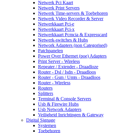
Netwerk Pci Kaart
Netwerk Print Servers
Netwerk Time-servers & Toebehoren
Netwerk Video Recorder & Server
Netwerkkaart Pci-e
Netwerkkaart Pci-x
Netwerkkaart Pcmcia & Expresscard
Netwerk-switches & Hubs
Network Adapters (non Categorised)
Patchpanelen
Power Over Ethernet (poe) Adapters
Print Server - Wireless
Repeater / Extender - Draadloze
Router - Dsl / Isdn - Draadloos
Router - Gsm / Umts - Draadloos
Router - Wireless
Routers
Splitters
Terminal & Console Servers
Usb & Firewire Hubs
Usb Network Adapters
Veiligheid Inrichtingen & Gateway
Digital Signage
Systemen
Toebehoren