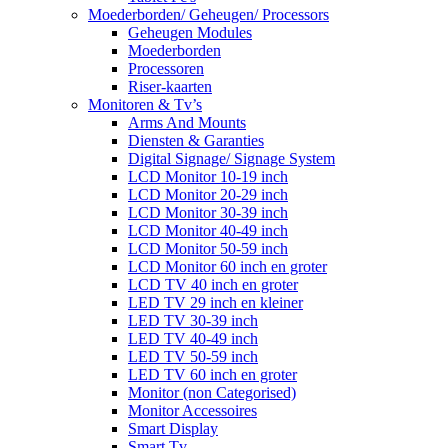
Moederborden/ Geheugen/ Processors
Geheugen Modules
Moederborden
Processoren
Riser-kaarten
Monitoren & Tv’s
Arms And Mounts
Diensten & Garanties
Digital Signage/ Signage System
LCD Monitor 10-19 inch
LCD Monitor 20-29 inch
LCD Monitor 30-39 inch
LCD Monitor 40-49 inch
LCD Monitor 50-59 inch
LCD Monitor 60 inch en groter
LCD TV 40 inch en groter
LED TV 29 inch en kleiner
LED TV 30-39 inch
LED TV 40-49 inch
LED TV 50-59 inch
LED TV 60 inch en groter
Monitor (non Categorised)
Monitor Accessoires
Smart Display
Smart Tv