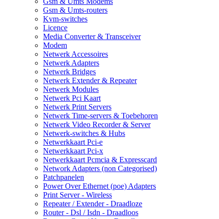
Gsm & Umts Modems
Gsm & Umts-routers
Kvm-switches
Licence
Media Converter & Transceiver
Modem
Netwerk Accessoires
Netwerk Adapters
Netwerk Bridges
Netwerk Extender & Repeater
Netwerk Modules
Netwerk Pci Kaart
Netwerk Print Servers
Netwerk Time-servers & Toebehoren
Netwerk Video Recorder & Server
Netwerk-switches & Hubs
Netwerkkaart Pci-e
Netwerkkaart Pci-x
Netwerkkaart Pcmcia & Expresscard
Network Adapters (non Categorised)
Patchpanelen
Power Over Ethernet (poe) Adapters
Print Server - Wireless
Repeater / Extender - Draadloze
Router - Dsl / Isdn - Draadloos