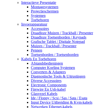
Interactieve Presentatie
Montagesystemen
Projectieschermen
Systemen
Toebehoren
Invoerapparatuur
Accessoires
Draadloze Muizen / Trackball / Presenter
Draadloze Toetsenborden / Keypads
Grafische Tablet / Digitale Notepad
Muizen / Trackball / Presenter
Pennen
Toetsenborden / Toetsenborden
Kabels En Toebehoren
Afstandsbedieningen
Computer Koeling Systemen
Converters & Adapters
Diagnostische Tools & Uitrustingen
Diverse Accessoires
Electronic Components
Firewire En Usb-kabel
Glasvezel Kabels
Ide / Floppy / Scsi / Sas / Sata / Esata
Input Device Uitbreiding & Kvm-kabels
Netwerken Ethernet-kabels