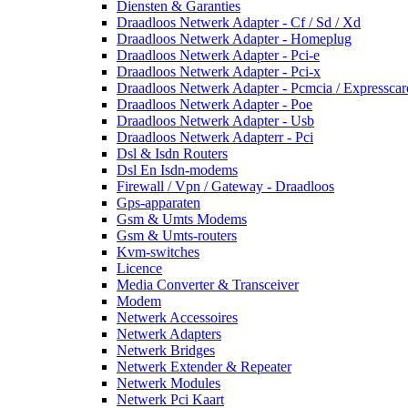
Diensten & Garanties
Draadloos Netwerk Adapter - Cf / Sd / Xd
Draadloos Netwerk Adapter - Homeplug
Draadloos Netwerk Adapter - Pci-e
Draadloos Netwerk Adapter - Pci-x
Draadloos Netwerk Adapter - Pcmcia / Expresscar
Draadloos Netwerk Adapter - Poe
Draadloos Netwerk Adapter - Usb
Draadloos Netwerk Adapterr - Pci
Dsl & Isdn Routers
Dsl En Isdn-modems
Firewall / Vpn / Gateway - Draadloos
Gps-apparaten
Gsm & Umts Modems
Gsm & Umts-routers
Kvm-switches
Licence
Media Converter & Transceiver
Modem
Netwerk Accessoires
Netwerk Adapters
Netwerk Bridges
Netwerk Extender & Repeater
Netwerk Modules
Netwerk Pci Kaart