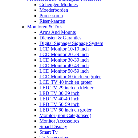
Geheugen Modules
Moederborden
Processoren
Riser-kaarten
Monitoren & Tv’s
Arms And Mounts
Diensten & Garanties
Digital Signage/ Signage System
LCD Monitor 10-19 inch
LCD Monitor 20-29 inch
LCD Monitor 30-39 inch
LCD Monitor 40-49 inch
LCD Monitor 50-59 inch
LCD Monitor 60 inch en groter
LCD TV 40 inch en groter
LED TV 29 inch en kleiner
LED TV 30-39 inch
LED TV 40-49 inch
LED TV 50-59 inch
LED TV 60 inch en groter
Monitor (non Categorised)
Monitor Accessoires
Smart Display
Smart Tv
Tv Accessoires