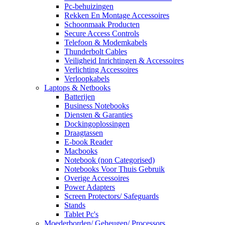
Pc-behuizingen
Rekken En Montage Accessoires
Schoonmaak Producten
Secure Access Controls
Telefoon & Modemkabels
Thunderbolt Cables
Veiligheid Inrichtingen & Accessoires
Verlichting Accessoires
Verloopkabels
Laptops & Netbooks
Batterijen
Business Notebooks
Diensten & Garanties
Dockingoplossingen
Draagtassen
E-book Reader
Macbooks
Notebook (non Categorised)
Notebooks Voor Thuis Gebruik
Overige Accessoires
Power Adapters
Screen Protectors/ Safeguards
Stands
Tablet Pc's
Moederborden/ Geheugen/ Processors