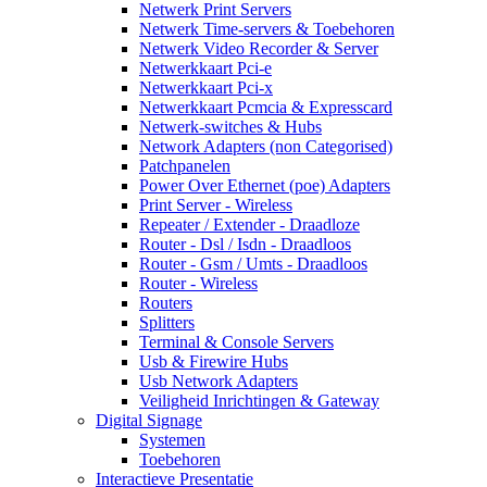
Netwerk Print Servers
Netwerk Time-servers & Toebehoren
Netwerk Video Recorder & Server
Netwerkkaart Pci-e
Netwerkkaart Pci-x
Netwerkkaart Pcmcia & Expresscard
Netwerk-switches & Hubs
Network Adapters (non Categorised)
Patchpanelen
Power Over Ethernet (poe) Adapters
Print Server - Wireless
Repeater / Extender - Draadloze
Router - Dsl / Isdn - Draadloos
Router - Gsm / Umts - Draadloos
Router - Wireless
Routers
Splitters
Terminal & Console Servers
Usb & Firewire Hubs
Usb Network Adapters
Veiligheid Inrichtingen & Gateway
Digital Signage
Systemen
Toebehoren
Interactieve Presentatie