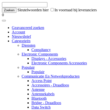
Sleutelwoorden hier
In voorraad bij leveranciers
0
Geavanceerd zoeken
Account
Nieuwsbrief
Categorieën
Diensten
Consultancy
Electronic Components
Displays - Accessories
Electronic Components Accessories
Populair
Populair
Communicatie En Netwerkproducten
Access Point
Accessoires - Draadloos
Antenne
Antennekabels
Bluetooth
Bridge - Draadloos
Data Switch