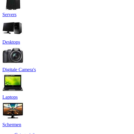
Servers
Desktops
Digitale Camera's
Laptops
Schermen