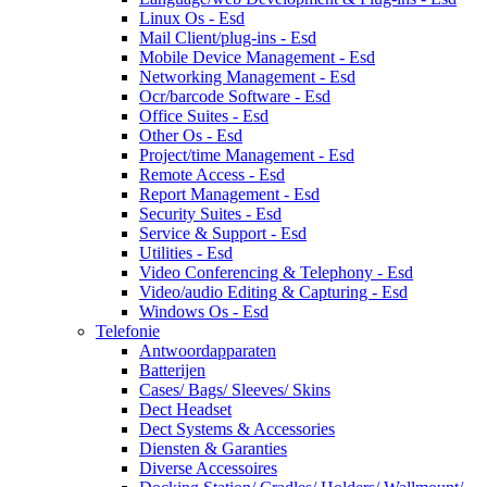
Linux Os - Esd
Mail Client/plug-ins - Esd
Mobile Device Management - Esd
Networking Management - Esd
Ocr/barcode Software - Esd
Office Suites - Esd
Other Os - Esd
Project/time Management - Esd
Remote Access - Esd
Report Management - Esd
Security Suites - Esd
Service & Support - Esd
Utilities - Esd
Video Conferencing & Telephony - Esd
Video/audio Editing & Capturing - Esd
Windows Os - Esd
Telefonie
Antwoordapparaten
Batterijen
Cases/ Bags/ Sleeves/ Skins
Dect Headset
Dect Systems & Accessories
Diensten & Garanties
Diverse Accessoires