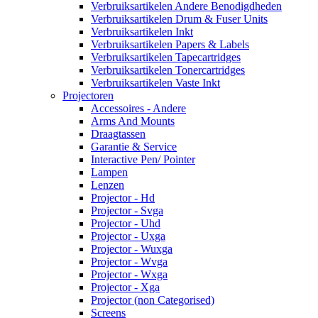
Verbruiksartikelen Andere Benodigdheden
Verbruiksartikelen Drum & Fuser Units
Verbruiksartikelen Inkt
Verbruiksartikelen Papers & Labels
Verbruiksartikelen Tapecartridges
Verbruiksartikelen Tonercartridges
Verbruiksartikelen Vaste Inkt
Projectoren
Accessoires - Andere
Arms And Mounts
Draagtassen
Garantie & Service
Interactive Pen/ Pointer
Lampen
Lenzen
Projector - Hd
Projector - Svga
Projector - Uhd
Projector - Uxga
Projector - Wuxga
Projector - Wvga
Projector - Wxga
Projector - Xga
Projector (non Categorised)
Screens