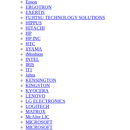
Epson
ERGOTRON
EXERTIS
FUJITSU TECHNOLOGY SOLUTIONS
HIPPUS
HITACHI
HP
HP INC
HTC
IiYAMA
iMoshion
INTEL
IRIS
IT1
Jabra
KENSINGTON
KINGSTON
KYOCERA
LENOVO
LG ELECTRONICS
LOGITECH
MATROX
McAfee LIC
MICROSOFT
MICROSOFT