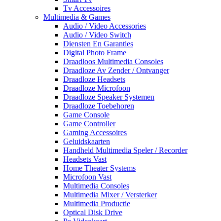
Tv Accessoires
Multimedia & Games
Audio / Video Accessories
Audio / Video Switch
Diensten En Garanties
Digital Photo Frame
Draadloos Multimedia Consoles
Draadloze Av Zender / Ontvanger
Draadloze Headsets
Draadloze Microfoon
Draadloze Speaker Systemen
Draadloze Toebehoren
Game Console
Game Controller
Gaming Accessoires
Geluidskaarten
Handheld Multimedia Speler / Recorder
Headsets Vast
Home Theater Systems
Microfoon Vast
Multimedia Consoles
Multimedia Mixer / Versterker
Multimedia Productie
Optical Disk Drive