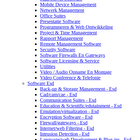
Mobile Device Management
Netwerk Management
Office Suites
Presentatie Software
Programmeren & Web Ontwikkeling
Project & Time Management
Rapport Management
Remote Management Software
Security Software
Software Firewalls En Gateways
Software Licensing & Service
Utilities
Video / Audio Opname En Montage
Video Conference & Telefonie
Software Esd
Back-up & Storage Management - Esd
Cad/cam/cae - Esd
Communication Suites - Esd
Education & Scientific/edutainment - Esd
Emulation/virtualization - Esd
Encryption Software - Esd
Firewall/gateways - Esd
Internet/web Filtering - Esd
Intrusion Detection - Esd
Language/web Development & Plug-ins - Esd