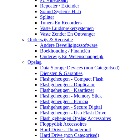
Pc Videokaart
Repeater / Extender
Sound Systems Hi-fi
Splitter
Tuners En Recorders
Vaste Luidsprekersystemen
Vaste Zender En Ontvanger
Onderwijs & Recreatie
Andere Beveiligingssoftware
Boekhouding / Financiën
Onderwijs En Wetenschappelijk
Opslag
Data Storage Devices (non Categorised)
Diensten & Garanties
Flashgeheugen - Compact Flash
Flashgeheugen - Duplicator
Flashgeheugen - Kaartlezer
Flashgeheugen - Memory Stick
Flashgeheugen - Pcmcia
Flashgeheugen - Secure Digital
Flashgeheugen - Usb Flash Drive
Flash-geheugen Opslag Accessoires
Floppydisk Accessoires
Hard Drive - Thunderbolt
Hard Drive (non Categorised)