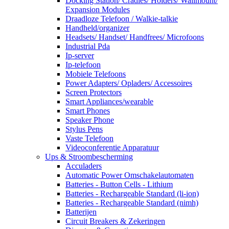
Docking Station/ Cradles/ Holders/ Wallmount/
Expansion Modules
Draadloze Telefoon / Walkie-talkie
Handheld/organizer
Headsets/ Handset/ Handfrees/ Microfoons
Industrial Pda
Ip-server
Ip-telefoon
Mobiele Telefoons
Power Adapters/ Opladers/ Accessoires
Screen Protectors
Smart Appliances/wearable
Smart Phones
Speaker Phone
Stylus Pens
Vaste Telefoon
Videoconferentie Apparatuur
Ups & Stroombescherming
Acculaders
Automatic Power Omschakelautomaten
Batteries - Button Cells - Lithium
Batteries - Rechargeable Standard (li-ion)
Batteries - Rechargeable Standard (nimh)
Batterijen
Circuit Breakers & Zekeringen