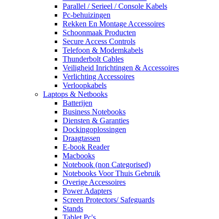
Parallel / Serieel / Console Kabels
Pc-behuizingen
Rekken En Montage Accessoires
Schoonmaak Producten
Secure Access Controls
Telefoon & Modemkabels
Thunderbolt Cables
Veiligheid Inrichtingen & Accessoires
Verlichting Accessoires
Verloopkabels
Laptops & Netbooks
Batterijen
Business Notebooks
Diensten & Garanties
Dockingoplossingen
Draagtassen
E-book Reader
Macbooks
Notebook (non Categorised)
Notebooks Voor Thuis Gebruik
Overige Accessoires
Power Adapters
Screen Protectors/ Safeguards
Stands
Tablet Pc's