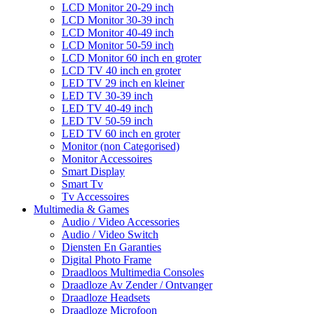
LCD Monitor 20-29 inch
LCD Monitor 30-39 inch
LCD Monitor 40-49 inch
LCD Monitor 50-59 inch
LCD Monitor 60 inch en groter
LCD TV 40 inch en groter
LED TV 29 inch en kleiner
LED TV 30-39 inch
LED TV 40-49 inch
LED TV 50-59 inch
LED TV 60 inch en groter
Monitor (non Categorised)
Monitor Accessoires
Smart Display
Smart Tv
Tv Accessoires
Multimedia & Games
Audio / Video Accessories
Audio / Video Switch
Diensten En Garanties
Digital Photo Frame
Draadloos Multimedia Consoles
Draadloze Av Zender / Ontvanger
Draadloze Headsets
Draadloze Microfoon