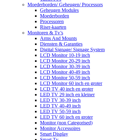
Moederborden/ Geheugen/ Processors
Geheugen Modules
Moederborden
Processoren
Riser-kaarten
Monitoren & Tv’s
Arms And Mounts
Diensten & Garanties
Digital Signage/ Signage System
LCD Monitor 10-19 inch
LCD Monitor 20-29 inch
LCD Monitor 30-39 inch
LCD Monitor 40-49 inch
LCD Monitor 50-59 inch
LCD Monitor 60 inch en groter
LCD TV 40 inch en groter
LED TV 29 inch en kleiner
LED TV 30-39 inch
LED TV 40-49 inch
LED TV 50-59 inch
LED TV 60 inch en groter
Monitor (non Categorised)
Monitor Accessoires
Smart Display
Smart Tv