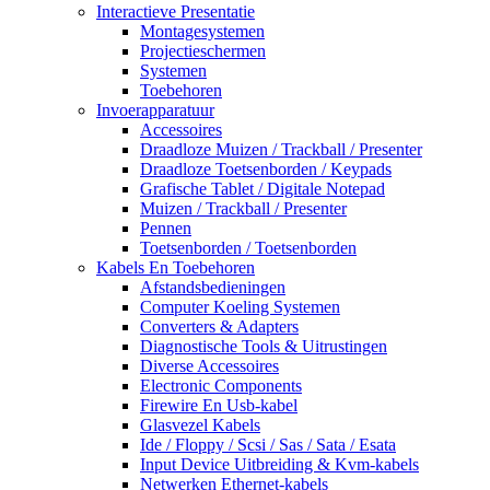
Interactieve Presentatie
Montagesystemen
Projectieschermen
Systemen
Toebehoren
Invoerapparatuur
Accessoires
Draadloze Muizen / Trackball / Presenter
Draadloze Toetsenborden / Keypads
Grafische Tablet / Digitale Notepad
Muizen / Trackball / Presenter
Pennen
Toetsenborden / Toetsenborden
Kabels En Toebehoren
Afstandsbedieningen
Computer Koeling Systemen
Converters & Adapters
Diagnostische Tools & Uitrustingen
Diverse Accessoires
Electronic Components
Firewire En Usb-kabel
Glasvezel Kabels
Ide / Floppy / Scsi / Sas / Sata / Esata
Input Device Uitbreiding & Kvm-kabels
Netwerken Ethernet-kabels