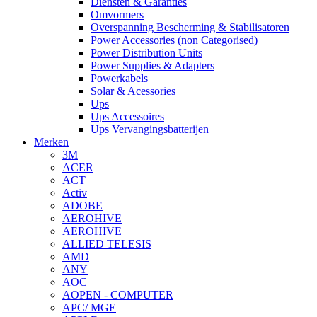
Diensten & Garanties
Omvormers
Overspanning Bescherming & Stabilisatoren
Power Accessories (non Categorised)
Power Distribution Units
Power Supplies & Adapters
Powerkabels
Solar & Acessories
Ups
Ups Accessoires
Ups Vervangingsbatterijen
Merken
3M
ACER
ACT
Activ
ADOBE
AEROHIVE
AEROHIVE
ALLIED TELESIS
AMD
ANY
AOC
AOPEN - COMPUTER
APC/ MGE