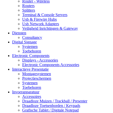
Router - Wireless
Routers
Splitters
Terminal & Console Servers
Usb & Firewire Hubs
Usb Network Adapters
Veiligheid Inrichtingen & Gateway
Diensten
Consultancy
Digital Signage
Systemen
Toebehoren
Electronic Components
Displays - Accessories
Electronic Components Accessories
Interactieve Presentatie
Montagesystemen
Projectieschermen
Systemen
Toebehoren
Invoerapparatuur
Accessoires
Draadloze Muizen / Trackball / Presenter
Draadloze Toetsenborden / Keypads
Grafische Tablet / Digitale Notepad