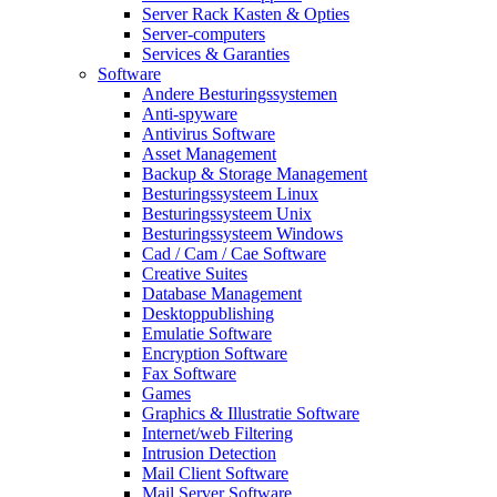
Server Rack Kasten & Opties
Server-computers
Services & Garanties
Software
Andere Besturingssystemen
Anti-spyware
Antivirus Software
Asset Management
Backup & Storage Management
Besturingssysteem Linux
Besturingssysteem Unix
Besturingssysteem Windows
Cad / Cam / Cae Software
Creative Suites
Database Management
Desktoppublishing
Emulatie Software
Encryption Software
Fax Software
Games
Graphics & Illustratie Software
Internet/web Filtering
Intrusion Detection
Mail Client Software
Mail Server Software