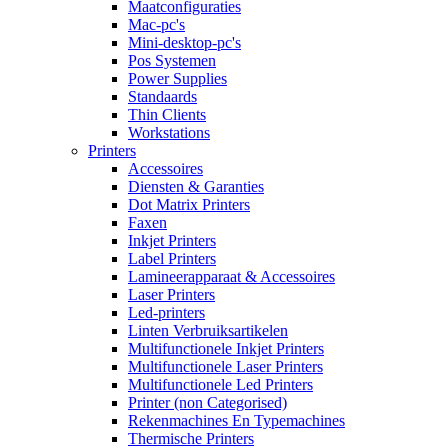
Maatconfiguraties
Mac-pc's
Mini-desktop-pc's
Pos Systemen
Power Supplies
Standaards
Thin Clients
Workstations
Printers
Accessoires
Diensten & Garanties
Dot Matrix Printers
Faxen
Inkjet Printers
Label Printers
Lamineerapparaat & Accessoires
Laser Printers
Led-printers
Linten Verbruiksartikelen
Multifunctionele Inkjet Printers
Multifunctionele Laser Printers
Multifunctionele Led Printers
Printer (non Categorised)
Rekenmachines En Typemachines
Thermische Printers