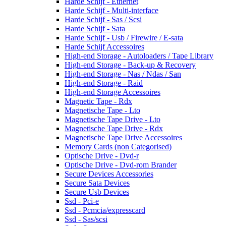
Harde Schijf - Ethernet
Harde Schijf - Multi-interface
Harde Schijf - Sas / Scsi
Harde Schijf - Sata
Harde Schijf - Usb / Firewire / E-sata
Harde Schijf Accessoires
High-end Storage - Autoloaders / Tape Library
High-end Storage - Back-up & Recovery
High-end Storage - Nas / Ndas / San
High-end Storage - Raid
High-end Storage Accessoires
Magnetic Tape - Rdx
Magnetische Tape - Lto
Magnetische Tape Drive - Lto
Magnetische Tape Drive - Rdx
Magnetische Tape Drive Accessoires
Memory Cards (non Categorised)
Optische Drive - Dvd-r
Optische Drive - Dvd-rom Brander
Secure Devices Accessories
Secure Sata Devices
Secure Usb Devices
Ssd - Pci-e
Ssd - Pcmcia/expresscard
Ssd - Sas/scsi