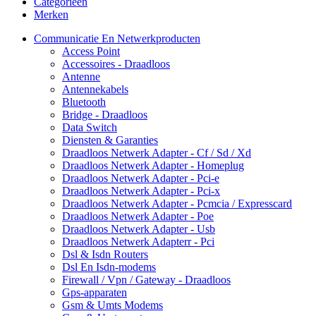
Categorieën
Merken
Communicatie En Netwerkproducten
Access Point
Accessoires - Draadloos
Antenne
Antennekabels
Bluetooth
Bridge - Draadloos
Data Switch
Diensten & Garanties
Draadloos Netwerk Adapter - Cf / Sd / Xd
Draadloos Netwerk Adapter - Homeplug
Draadloos Netwerk Adapter - Pci-e
Draadloos Netwerk Adapter - Pci-x
Draadloos Netwerk Adapter - Pcmcia / Expresscard
Draadloos Netwerk Adapter - Poe
Draadloos Netwerk Adapter - Usb
Draadloos Netwerk Adapterr - Pci
Dsl & Isdn Routers
Dsl En Isdn-modems
Firewall / Vpn / Gateway - Draadloos
Gps-apparaten
Gsm & Umts Modems