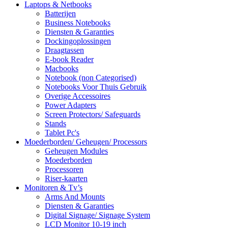
Laptops & Netbooks
Batterijen
Business Notebooks
Diensten & Garanties
Dockingoplossingen
Draagtassen
E-book Reader
Macbooks
Notebook (non Categorised)
Notebooks Voor Thuis Gebruik
Overige Accessoires
Power Adapters
Screen Protectors/ Safeguards
Stands
Tablet Pc's
Moederborden/ Geheugen/ Processors
Geheugen Modules
Moederborden
Processoren
Riser-kaarten
Monitoren & Tv’s
Arms And Mounts
Diensten & Garanties
Digital Signage/ Signage System
LCD Monitor 10-19 inch