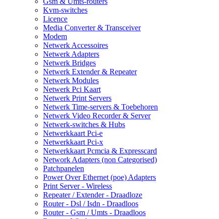
Gsm & Umts-routers
Kvm-switches
Licence
Media Converter & Transceiver
Modem
Netwerk Accessoires
Netwerk Adapters
Netwerk Bridges
Netwerk Extender & Repeater
Netwerk Modules
Netwerk Pci Kaart
Netwerk Print Servers
Netwerk Time-servers & Toebehoren
Netwerk Video Recorder & Server
Netwerk-switches & Hubs
Netwerkkaart Pci-e
Netwerkkaart Pci-x
Netwerkkaart Pcmcia & Expresscard
Network Adapters (non Categorised)
Patchpanelen
Power Over Ethernet (poe) Adapters
Print Server - Wireless
Repeater / Extender - Draadloze
Router - Dsl / Isdn - Draadloos
Router - Gsm / Umts - Draadloos