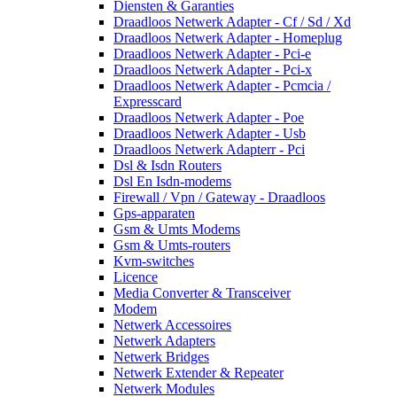
Diensten & Garanties
Draadloos Netwerk Adapter - Cf / Sd / Xd
Draadloos Netwerk Adapter - Homeplug
Draadloos Netwerk Adapter - Pci-e
Draadloos Netwerk Adapter - Pci-x
Draadloos Netwerk Adapter - Pcmcia /
Expresscard
Draadloos Netwerk Adapter - Poe
Draadloos Netwerk Adapter - Usb
Draadloos Netwerk Adapterr - Pci
Dsl & Isdn Routers
Dsl En Isdn-modems
Firewall / Vpn / Gateway - Draadloos
Gps-apparaten
Gsm & Umts Modems
Gsm & Umts-routers
Kvm-switches
Licence
Media Converter & Transceiver
Modem
Netwerk Accessoires
Netwerk Adapters
Netwerk Bridges
Netwerk Extender & Repeater
Netwerk Modules