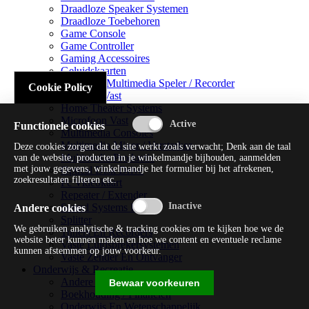
Draadloze Speaker Systemen
Draadloze Toebehoren
Game Console
Game Controller
Gaming Accessoires
Geluidskaarten
Handheld Multimedia Speler / Recorder
Cookie Policy
Headsets Vast
Home Theater Systems
Microfoon Vast
Functionele cookies
Multimedia Consoles
Multimedia Mixer / Versterker
Deze cookies zorgen dat de site werkt zoals verwacht; Denk aan de taal
Multimedia Productie
van de website, producten in je winkelmandje bijhouden, aanmelden
met jouw gegevens, winkelmandje het formulier bij het afrekenen,
Optical Disk Drive
zoekresultaten filteren etc.
Pc Videokaart
Repeater / Extender
Sound Systems Hi-fi
Andere cookies
Splitter
We gebruiken analytische & tracking cookies om te kijken hoe we de
Tuners En Recorders
website beter kunnen maken en hoe we content en eventuele reclame
Vaste Luidsprekersystemen
kunnen afstemmen op jouw voorkeur.
Vaste Zender En Ontvanger
Onderwijs & Recreatie
Andere Beveiligingssoftware
Bewaar voorkeuren
Boekhouding / Financiën
Onderwijs En Wetenschappelijk