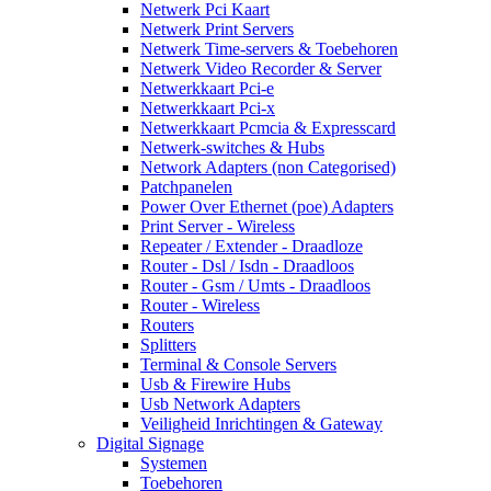
Netwerk Pci Kaart
Netwerk Print Servers
Netwerk Time-servers & Toebehoren
Netwerk Video Recorder & Server
Netwerkkaart Pci-e
Netwerkkaart Pci-x
Netwerkkaart Pcmcia & Expresscard
Netwerk-switches & Hubs
Network Adapters (non Categorised)
Patchpanelen
Power Over Ethernet (poe) Adapters
Print Server - Wireless
Repeater / Extender - Draadloze
Router - Dsl / Isdn - Draadloos
Router - Gsm / Umts - Draadloos
Router - Wireless
Routers
Splitters
Terminal & Console Servers
Usb & Firewire Hubs
Usb Network Adapters
Veiligheid Inrichtingen & Gateway
Digital Signage
Systemen
Toebehoren