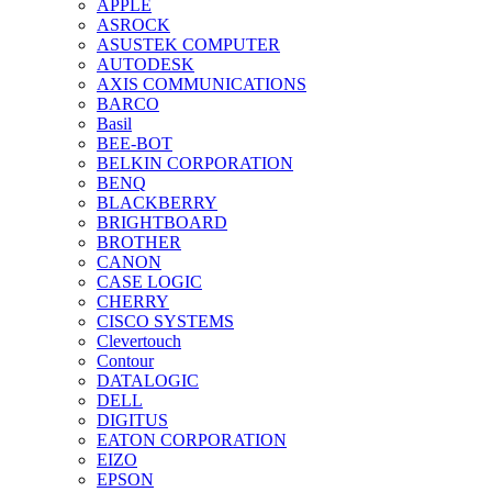
APPLE
ASROCK
ASUSTEK COMPUTER
AUTODESK
AXIS COMMUNICATIONS
BARCO
Basil
BEE-BOT
BELKIN CORPORATION
BENQ
BLACKBERRY
BRIGHTBOARD
BROTHER
CANON
CASE LOGIC
CHERRY
CISCO SYSTEMS
Clevertouch
Contour
DATALOGIC
DELL
DIGITUS
EATON CORPORATION
EIZO
EPSON