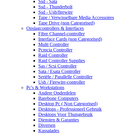
Ssd - Sata
Ssd - Thunderbolt
Ssd - Usb/firewire
Tape / Verwisselbare Media Accessoires
Tape Drive (non Categorised)
Opslagcontrollers & Interfaces
Fibre Channel-controller
Interface Cards (non Categorised)
Multi Controller
Pcmcia Controller
Raid Controller
Raid Controller Supplies
Sas / Scsi Controller
Sata / Esata Controller
Seriële / Parallelle Controller
Usb / Firewire-controller
Pc's & Workstations
Andere Onderdelen
Barebone Computers
Desktop Pc ( Non Categorised)
Desktops - Professioneel Gebruik
Desktops Voor Thuisgebruik
Diensten & Garanties
Diversen
Kassalades