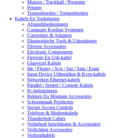
Muizen / Trackball / Presenter
Pennen
Toetsenborden / Toetsenborden
Kabels En Toebehoren
Afstandsbedieningen
Computer Koeling Systemen
Converters & Adapters
Diagnostische Tools & Uitrustingen
Diverse Accessoires
Electronic Components
Firewire En Usb-kabel
Glasvezel Kabels
Ide / Floppy / Scsi / Sas / Sata / Esata
Input Device Uitbreiding & Kvm-kabels
Netwerken Ethernet-kabels
Parallel / Serieel / Console Kabels
Pc-behuizingen
Rekken En Montage Accessoires
Schoonmaak Producten
Secure Access Controls
Telefoon & Modemkabels
Thunderbolt Cables
Veiligheid Inrichtingen & Accessoires
Verlichting Accessoires
Verloopkabels