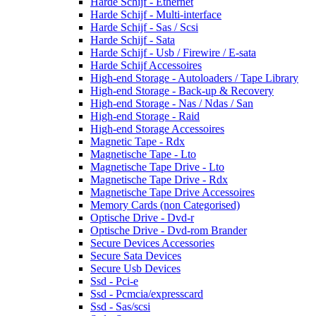
Harde Schijf - Ethernet
Harde Schijf - Multi-interface
Harde Schijf - Sas / Scsi
Harde Schijf - Sata
Harde Schijf - Usb / Firewire / E-sata
Harde Schijf Accessoires
High-end Storage - Autoloaders / Tape Library
High-end Storage - Back-up & Recovery
High-end Storage - Nas / Ndas / San
High-end Storage - Raid
High-end Storage Accessoires
Magnetic Tape - Rdx
Magnetische Tape - Lto
Magnetische Tape Drive - Lto
Magnetische Tape Drive - Rdx
Magnetische Tape Drive Accessoires
Memory Cards (non Categorised)
Optische Drive - Dvd-r
Optische Drive - Dvd-rom Brander
Secure Devices Accessories
Secure Sata Devices
Secure Usb Devices
Ssd - Pci-e
Ssd - Pcmcia/expresscard
Ssd - Sas/scsi