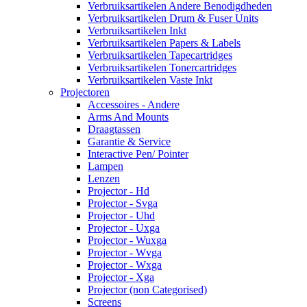
Verbruiksartikelen Andere Benodigdheden
Verbruiksartikelen Drum & Fuser Units
Verbruiksartikelen Inkt
Verbruiksartikelen Papers & Labels
Verbruiksartikelen Tapecartridges
Verbruiksartikelen Tonercartridges
Verbruiksartikelen Vaste Inkt
Projectoren
Accessoires - Andere
Arms And Mounts
Draagtassen
Garantie & Service
Interactive Pen/ Pointer
Lampen
Lenzen
Projector - Hd
Projector - Svga
Projector - Uhd
Projector - Uxga
Projector - Wuxga
Projector - Wvga
Projector - Wxga
Projector - Xga
Projector (non Categorised)
Screens