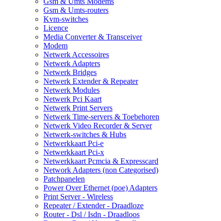
Gsm & Umts Modems
Gsm & Umts-routers
Kvm-switches
Licence
Media Converter & Transceiver
Modem
Netwerk Accessoires
Netwerk Adapters
Netwerk Bridges
Netwerk Extender & Repeater
Netwerk Modules
Netwerk Pci Kaart
Netwerk Print Servers
Netwerk Time-servers & Toebehoren
Netwerk Video Recorder & Server
Netwerk-switches & Hubs
Netwerkkaart Pci-e
Netwerkkaart Pci-x
Netwerkkaart Pcmcia & Expresscard
Network Adapters (non Categorised)
Patchpanelen
Power Over Ethernet (poe) Adapters
Print Server - Wireless
Repeater / Extender - Draadloze
Router - Dsl / Isdn - Draadloos