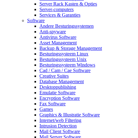
Server Rack Kasten & Opties
Server-computers
Services & Garanties
Software
Andere Besturingssystemen
Anti-spyware
Antivirus Software
Asset Management
Backup & Storage Management
Besturingssysteem Linux
Besturingssysteem Unix
Besturingssysteem Windows
Cad / Cam / Cae Software
Creative Suites
Database Management
Desktoppublishing
Emulatie Software
Encryption Software
Fax Software
Games
Graphics & Illustratie Software
Internet/web Filtering
Intrusion Detection
Mail Client Software
Mail Server Software