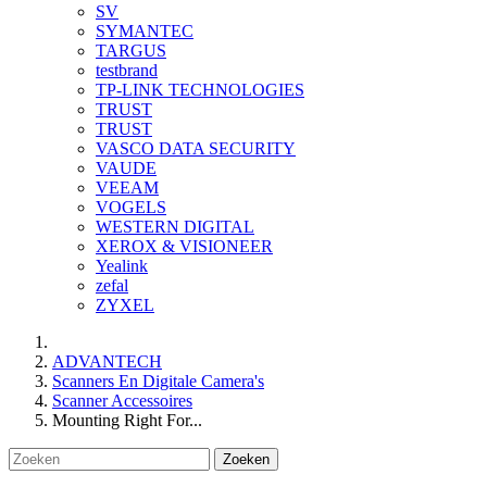
SV
SYMANTEC
TARGUS
testbrand
TP-LINK TECHNOLOGIES
TRUST
TRUST
VASCO DATA SECURITY
VAUDE
VEEAM
VOGELS
WESTERN DIGITAL
XEROX & VISIONEER
Yealink
zefal
ZYXEL
ADVANTECH
Scanners En Digitale Camera's
Scanner Accessoires
Mounting Right For...
Zoeken