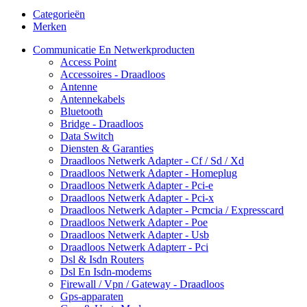
Categorieën
Merken
Communicatie En Netwerkproducten
Access Point
Accessoires - Draadloos
Antenne
Antennekabels
Bluetooth
Bridge - Draadloos
Data Switch
Diensten & Garanties
Draadloos Netwerk Adapter - Cf / Sd / Xd
Draadloos Netwerk Adapter - Homeplug
Draadloos Netwerk Adapter - Pci-e
Draadloos Netwerk Adapter - Pci-x
Draadloos Netwerk Adapter - Pcmcia / Expresscard
Draadloos Netwerk Adapter - Poe
Draadloos Netwerk Adapter - Usb
Draadloos Netwerk Adapterr - Pci
Dsl & Isdn Routers
Dsl En Isdn-modems
Firewall / Vpn / Gateway - Draadloos
Gps-apparaten