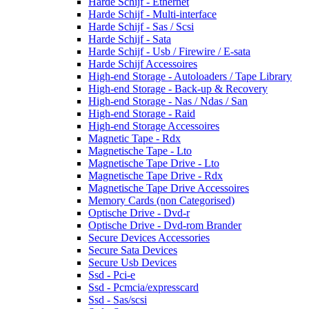
Harde Schijf - Ethernet
Harde Schijf - Multi-interface
Harde Schijf - Sas / Scsi
Harde Schijf - Sata
Harde Schijf - Usb / Firewire / E-sata
Harde Schijf Accessoires
High-end Storage - Autoloaders / Tape Library
High-end Storage - Back-up & Recovery
High-end Storage - Nas / Ndas / San
High-end Storage - Raid
High-end Storage Accessoires
Magnetic Tape - Rdx
Magnetische Tape - Lto
Magnetische Tape Drive - Lto
Magnetische Tape Drive - Rdx
Magnetische Tape Drive Accessoires
Memory Cards (non Categorised)
Optische Drive - Dvd-r
Optische Drive - Dvd-rom Brander
Secure Devices Accessories
Secure Sata Devices
Secure Usb Devices
Ssd - Pci-e
Ssd - Pcmcia/expresscard
Ssd - Sas/scsi