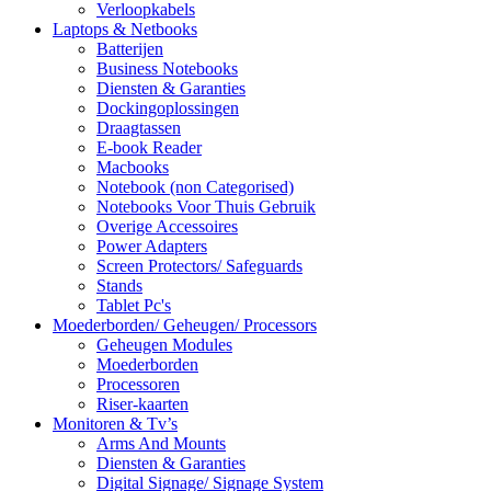
Verloopkabels
Laptops & Netbooks
Batterijen
Business Notebooks
Diensten & Garanties
Dockingoplossingen
Draagtassen
E-book Reader
Macbooks
Notebook (non Categorised)
Notebooks Voor Thuis Gebruik
Overige Accessoires
Power Adapters
Screen Protectors/ Safeguards
Stands
Tablet Pc's
Moederborden/ Geheugen/ Processors
Geheugen Modules
Moederborden
Processoren
Riser-kaarten
Monitoren & Tv’s
Arms And Mounts
Diensten & Garanties
Digital Signage/ Signage System