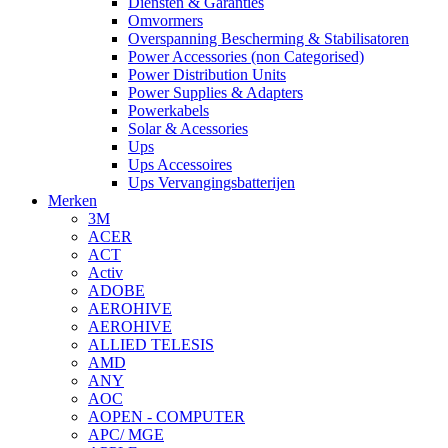
Diensten & Garanties
Omvormers
Overspanning Bescherming & Stabilisatoren
Power Accessories (non Categorised)
Power Distribution Units
Power Supplies & Adapters
Powerkabels
Solar & Acessories
Ups
Ups Accessoires
Ups Vervangingsbatterijen
Merken
3M
ACER
ACT
Activ
ADOBE
AEROHIVE
AEROHIVE
ALLIED TELESIS
AMD
ANY
AOC
AOPEN - COMPUTER
APC/ MGE