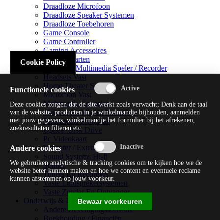
Draadloze Microfoon
Draadloze Speaker Systemen
Draadloze Toebehoren
Game Console
Game Controller
Gaming Accessoires
Geluidskaarten
Cookie Policy
Handheld Multimedia Speler / Recorder
Headsets Vast
Home Theater Systems
Functionele cookies
Microfoon Vast
Multimedia Consoles
Deze cookies zorgen dat de site werkt zoals verwacht; Denk aan de taal
Multimedia Mixer / Versterker
van de website, producten in je winkelmandje bijhouden, aanmelden
met jouw gegevens, winkelmandje het formulier bij het afrekenen,
Multimedia Productie
zoekresultaten filteren etc.
Optical Disk Drive
Pc Videokaart
Repeater / Extender
Andere cookies
Sound Systems Hi-fi
We gebruiken analytische & tracking cookies om te kijken hoe we de
Splitter
website beter kunnen maken en hoe we content en eventuele reclame
Tuners En Recorders
kunnen afstemmen op jouw voorkeur.
Vaste Luidsprekersystemen
Vaste Zender En Ontvanger
Onderwijs & Recreatie
Bewaar voorkeuren
Andere Beveiligingssoftware
Boekhouding / Financiën