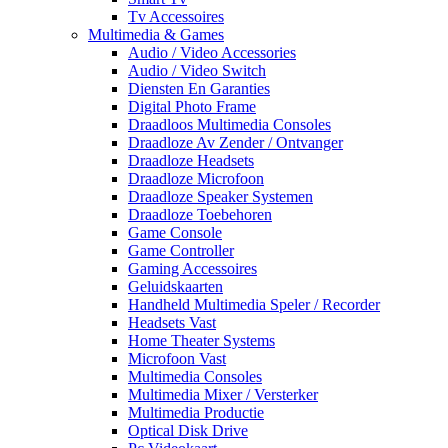
Tv Accessoires
Multimedia & Games
Audio / Video Accessories
Audio / Video Switch
Diensten En Garanties
Digital Photo Frame
Draadloos Multimedia Consoles
Draadloze Av Zender / Ontvanger
Draadloze Headsets
Draadloze Microfoon
Draadloze Speaker Systemen
Draadloze Toebehoren
Game Console
Game Controller
Gaming Accessoires
Geluidskaarten
Handheld Multimedia Speler / Recorder
Headsets Vast
Home Theater Systems
Microfoon Vast
Multimedia Consoles
Multimedia Mixer / Versterker
Multimedia Productie
Optical Disk Drive