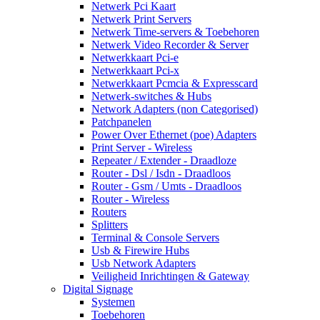
Netwerk Pci Kaart
Netwerk Print Servers
Netwerk Time-servers & Toebehoren
Netwerk Video Recorder & Server
Netwerkkaart Pci-e
Netwerkkaart Pci-x
Netwerkkaart Pcmcia & Expresscard
Netwerk-switches & Hubs
Network Adapters (non Categorised)
Patchpanelen
Power Over Ethernet (poe) Adapters
Print Server - Wireless
Repeater / Extender - Draadloze
Router - Dsl / Isdn - Draadloos
Router - Gsm / Umts - Draadloos
Router - Wireless
Routers
Splitters
Terminal & Console Servers
Usb & Firewire Hubs
Usb Network Adapters
Veiligheid Inrichtingen & Gateway
Digital Signage
Systemen
Toebehoren