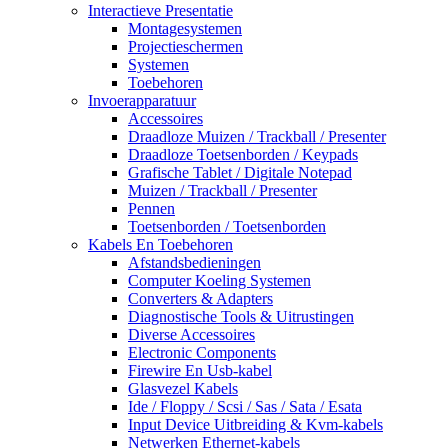
Interactieve Presentatie
Montagesystemen
Projectieschermen
Systemen
Toebehoren
Invoerapparatuur
Accessoires
Draadloze Muizen / Trackball / Presenter
Draadloze Toetsenborden / Keypads
Grafische Tablet / Digitale Notepad
Muizen / Trackball / Presenter
Pennen
Toetsenborden / Toetsenborden
Kabels En Toebehoren
Afstandsbedieningen
Computer Koeling Systemen
Converters & Adapters
Diagnostische Tools & Uitrustingen
Diverse Accessoires
Electronic Components
Firewire En Usb-kabel
Glasvezel Kabels
Ide / Floppy / Scsi / Sas / Sata / Esata
Input Device Uitbreiding & Kvm-kabels
Netwerken Ethernet-kabels