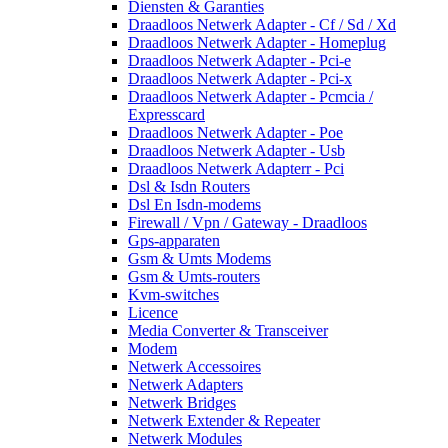
Diensten & Garanties
Draadloos Netwerk Adapter - Cf / Sd / Xd
Draadloos Netwerk Adapter - Homeplug
Draadloos Netwerk Adapter - Pci-e
Draadloos Netwerk Adapter - Pci-x
Draadloos Netwerk Adapter - Pcmcia /
Expresscard
Draadloos Netwerk Adapter - Poe
Draadloos Netwerk Adapter - Usb
Draadloos Netwerk Adapterr - Pci
Dsl & Isdn Routers
Dsl En Isdn-modems
Firewall / Vpn / Gateway - Draadloos
Gps-apparaten
Gsm & Umts Modems
Gsm & Umts-routers
Kvm-switches
Licence
Media Converter & Transceiver
Modem
Netwerk Accessoires
Netwerk Adapters
Netwerk Bridges
Netwerk Extender & Repeater
Netwerk Modules