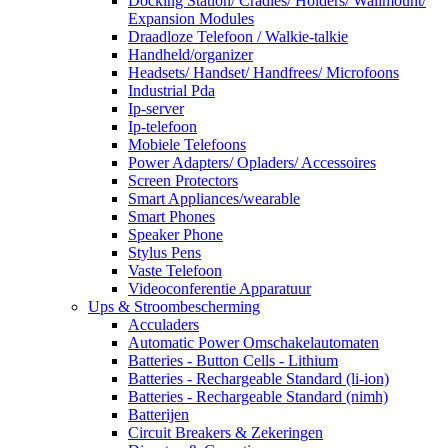
Docking Station/ Cradles/ Holders/ Wallmount/
Expansion Modules
Draadloze Telefoon / Walkie-talkie
Handheld/organizer
Headsets/ Handset/ Handfrees/ Microfoons
Industrial Pda
Ip-server
Ip-telefoon
Mobiele Telefoons
Power Adapters/ Opladers/ Accessoires
Screen Protectors
Smart Appliances/wearable
Smart Phones
Speaker Phone
Stylus Pens
Vaste Telefoon
Videoconferentie Apparatuur
Ups & Stroombescherming
Acculaders
Automatic Power Omschakelautomaten
Batteries - Button Cells - Lithium
Batteries - Rechargeable Standard (li-ion)
Batteries - Rechargeable Standard (nimh)
Batterijen
Circuit Breakers & Zekeringen