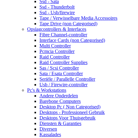
Ssd - Sata
Ssd - Thunderbolt
Ssd - Usb/firewire
Tape / Verwisselbare Media Accessoires
Tape Drive (non Categorised)
Opslagcontrollers & Interfaces
Fibre Channel-controller
Interface Cards (non Categorised)
Multi Controller
Pcmcia Controller
Raid Controller
Raid Controller Supplies
Sas / Scsi Controller
Sata / Esata Controller
Seriële / Parallelle Controller
Usb / Firewire-controller
Pc's & Workstations
Andere Onderdelen
Barebone Computers
Desktop Pc ( Non Categorised)
Desktops - Professioneel Gebruik
Desktops Voor Thuisgebruik
Diensten & Garanties
Diversen
Kassalades