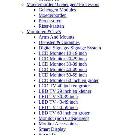
Moederborden/ Geheugen/ Processors
Geheugen Modules
Moederborden
Processoren
Riser-kaarten
Monitoren & Tv’s
Arms And Mounts
Diensten & Garanties
Digital Signage/ Signage System
LCD Monitor 10-19 inch
LCD Monitor 20-29 inch
LCD Monitor 30-39 inch
LCD Monitor 40-49 inch
LCD Monitor 50-59 inch
LCD Monitor 60 inch en groter
LCD TV 40 inch en groter
LED TV 29 inch en kleiner
LED TV 30-39 inch
LED TV 40-49 inch
LED TV 50-59 inch
LED TV 60 inch en groter
Monitor (non Categorised)
Monitor Accessoires
Smart Display
Smart Tv