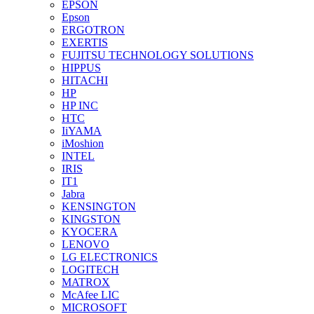
EPSON
Epson
ERGOTRON
EXERTIS
FUJITSU TECHNOLOGY SOLUTIONS
HIPPUS
HITACHI
HP
HP INC
HTC
IiYAMA
iMoshion
INTEL
IRIS
IT1
Jabra
KENSINGTON
KINGSTON
KYOCERA
LENOVO
LG ELECTRONICS
LOGITECH
MATROX
McAfee LIC
MICROSOFT