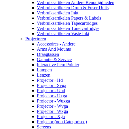
Verbruiksartikelen Andere Benodigdheden
Verbruiksartikelen Drum & Fuser Units
Verbruiksartikelen Inkt
Verbruiksartikelen Papers & Labels
Verbruiksartikelen Tapecartridges
Verbruiksartikelen Tonercartridges
Verbruiksartikelen Vaste Inkt
Projectoren
Accessoires - Andere
Arms And Mounts
Draagtassen
Garantie & Service
Interactive Pen/ Pointer
Lampen
Lenzen
Projector - Hd
Projector - Svga
Projector - Uhd
Projector - Uxga
Projector - Wuxga
Projector - Wvga
Projector - Wxga
Projector - Xga
Projector (non Categorised)
Screens