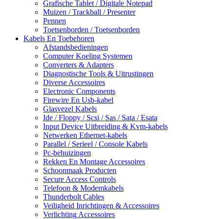
Grafische Tablet / Digitale Notepad
Muizen / Trackball / Presenter
Pennen
Toetsenborden / Toetsenborden
Kabels En Toebehoren
Afstandsbedieningen
Computer Koeling Systemen
Converters & Adapters
Diagnostische Tools & Uitrustingen
Diverse Accessoires
Electronic Components
Firewire En Usb-kabel
Glasvezel Kabels
Ide / Floppy / Scsi / Sas / Sata / Esata
Input Device Uitbreiding & Kvm-kabels
Netwerken Ethernet-kabels
Parallel / Serieel / Console Kabels
Pc-behuizingen
Rekken En Montage Accessoires
Schoonmaak Producten
Secure Access Controls
Telefoon & Modemkabels
Thunderbolt Cables
Veiligheid Inrichtingen & Accessoires
Verlichting Accessoires