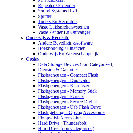
Pc Videokaart
Repeater / Extender
Sound Systems Hi-fi
Splitter
Tuners En Recorders
Vaste Luidsprekersystemen
Vaste Zender En Ontvanger
Onderwijs & Recreatie
Andere Beveiligingssoftware
Boekhouding / Financiën
Onderwijs En Wetenschappelijk
Opslag
Data Storage Devices (non Categorised)
Diensten & Garanties
Flashgeheugen - Compact Flash
Flashgeheugen - Duplicator
Flashgeheugen - Kaartlezer
Flashgeheugen - Memory Stick
Flashgeheugen - Pcmcia
Flashgeheugen - Secure Digital
Flashgeheugen - Usb Flash Drive
Flash-geheugen Opslag Accessoires
Floppydisk Accessoires
Hard Drive - Thunderbolt
Hard Drive (non Categorised)