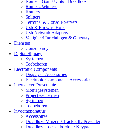
Router - Gsm / Umts - Draadloos
Router - Wireless
Routers
Splitters
Terminal & Console Servers
Usb & Firewire Hubs
Usb Network Adapters
Veiligheid Inrichtingen & Gateway
Diensten
Consultancy
Digital Signage
Systemen
Toebehoren
Electronic Components
Displays - Accessories
Electronic Components Accessories
Interactieve Presentatie
Montagesystemen
Projectieschermen
Systemen
Toebehoren
Invoerapparatuur
Accessoires
Draadloze Muizen / Trackball / Presenter
Draadloze Toetsenborden / Keypads