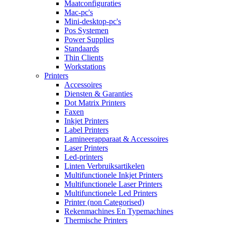
Maatconfiguraties
Mac-pc's
Mini-desktop-pc's
Pos Systemen
Power Supplies
Standaards
Thin Clients
Workstations
Printers
Accessoires
Diensten & Garanties
Dot Matrix Printers
Faxen
Inkjet Printers
Label Printers
Lamineerapparaat & Accessoires
Laser Printers
Led-printers
Linten Verbruiksartikelen
Multifunctionele Inkjet Printers
Multifunctionele Laser Printers
Multifunctionele Led Printers
Printer (non Categorised)
Rekenmachines En Typemachines
Thermische Printers