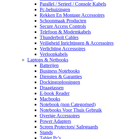
Parallel / Serieel / Console Kabels
Pc-behuizingen
Rekken En Montage Accessoires
Schoonmaak Producten
Secure Access Controls
Telefoon & Modemkabels
Thunderbolt Cables
Veiligheid Inrichtingen & Accessoires
Verlichting Accessoires
Verloopkabels
Laptops & Netbooks
Batterijen
Business Notebooks
Diensten & Garanties
Dockingoplossingen
Draagtassen
E-book Reader
Macbooks
Notebook (non Categorised)
Notebooks Voor Thuis Gebruik
Overige Accessoires
Power Adapters
Screen Protectors/ Safeguards
Stands
Tablet Pc's