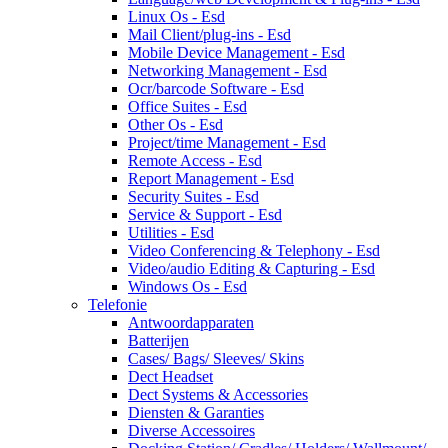
Linux Os - Esd
Mail Client/plug-ins - Esd
Mobile Device Management - Esd
Networking Management - Esd
Ocr/barcode Software - Esd
Office Suites - Esd
Other Os - Esd
Project/time Management - Esd
Remote Access - Esd
Report Management - Esd
Security Suites - Esd
Service & Support - Esd
Utilities - Esd
Video Conferencing & Telephony - Esd
Video/audio Editing & Capturing - Esd
Windows Os - Esd
Telefonie
Antwoordapparaten
Batterijen
Cases/ Bags/ Sleeves/ Skins
Dect Headset
Dect Systems & Accessories
Diensten & Garanties
Diverse Accessoires