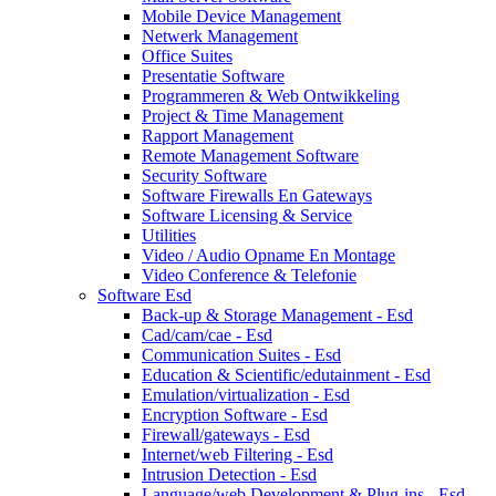
Mobile Device Management
Netwerk Management
Office Suites
Presentatie Software
Programmeren & Web Ontwikkeling
Project & Time Management
Rapport Management
Remote Management Software
Security Software
Software Firewalls En Gateways
Software Licensing & Service
Utilities
Video / Audio Opname En Montage
Video Conference & Telefonie
Software Esd
Back-up & Storage Management - Esd
Cad/cam/cae - Esd
Communication Suites - Esd
Education & Scientific/edutainment - Esd
Emulation/virtualization - Esd
Encryption Software - Esd
Firewall/gateways - Esd
Internet/web Filtering - Esd
Intrusion Detection - Esd
Language/web Development & Plug-ins - Esd