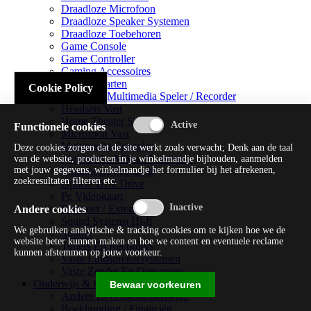
Draadloze Microfoon
Draadloze Speaker Systemen
Draadloze Toebehoren
Game Console
Game Controller
Gaming Accessoires
Geluidskaarten
Cookie Policy
Handheld Multimedia Speler / Recorder
Headsets Vast
Home Theater Systems
Functionele cookies
Microfoon Vast
Multimedia Consoles
Deze cookies zorgen dat de site werkt zoals verwacht; Denk aan de taal
Multimedia Mixer / Versterker
van de website, producten in je winkelmandje bijhouden, aanmelden
met jouw gegevens, winkelmandje het formulier bij het afrekenen,
Multimedia Productie
zoekresultaten filteren etc.
Optical Disk Drive
Pc Videokaart
Repeater / Extender
Andere cookies
Sound Systems Hi-fi
We gebruiken analytische & tracking cookies om te kijken hoe we de
Splitter
website beter kunnen maken en hoe we content en eventuele reclame
Tuners En Recorders
kunnen afstemmen op jouw voorkeur.
Vaste Luidsprekersystemen
Vaste Zender En Ontvanger
Onderwijs & Recreatie
Bewaar voorkeuren
Andere Beveiligingssoftware
Boekhouding / Financiën