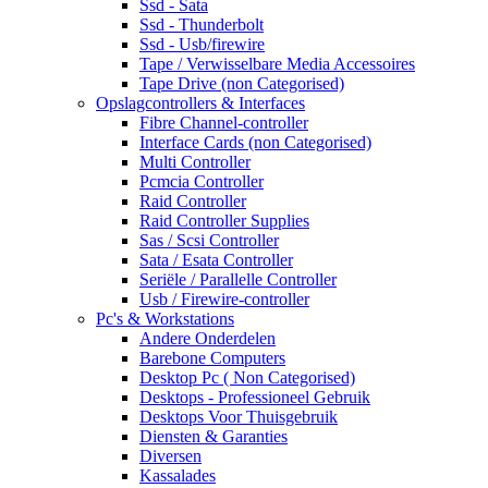
Ssd - Sata
Ssd - Thunderbolt
Ssd - Usb/firewire
Tape / Verwisselbare Media Accessoires
Tape Drive (non Categorised)
Opslagcontrollers & Interfaces
Fibre Channel-controller
Interface Cards (non Categorised)
Multi Controller
Pcmcia Controller
Raid Controller
Raid Controller Supplies
Sas / Scsi Controller
Sata / Esata Controller
Seriële / Parallelle Controller
Usb / Firewire-controller
Pc's & Workstations
Andere Onderdelen
Barebone Computers
Desktop Pc ( Non Categorised)
Desktops - Professioneel Gebruik
Desktops Voor Thuisgebruik
Diensten & Garanties
Diversen
Kassalades