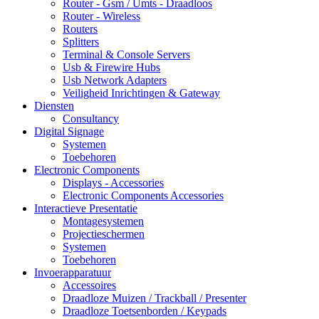
Router - Gsm / Umts - Draadloos
Router - Wireless
Routers
Splitters
Terminal & Console Servers
Usb & Firewire Hubs
Usb Network Adapters
Veiligheid Inrichtingen & Gateway
Diensten
Consultancy
Digital Signage
Systemen
Toebehoren
Electronic Components
Displays - Accessories
Electronic Components Accessories
Interactieve Presentatie
Montagesystemen
Projectieschermen
Systemen
Toebehoren
Invoerapparatuur
Accessoires
Draadloze Muizen / Trackball / Presenter
Draadloze Toetsenborden / Keypads