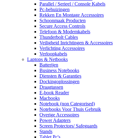
Parallel / Serieel / Console Kabels
Pc-behuizingen
Rekken En Montage Accessoires
Schoonmaak Producten
Secure Access Controls
Telefoon & Modemkabels
Thunderbolt Cables
Veiligheid Inrichtingen & Accessoires
Verlichting Accessoires
Verloopkabels
Laptops & Netbooks
Batterijen
Business Notebooks
Diensten & Garanties
Dockingoplossingen
Draagtassen
E-book Reader
Macbooks
Notebook (non Categorised)
Notebooks Voor Thuis Gebruik
Overige Accessoires
Power Adapters
Screen Protectors/ Safeguards
Stands
Tablet Pc's