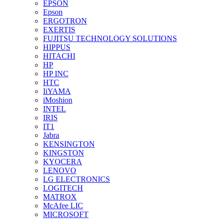
EPSON
Epson
ERGOTRON
EXERTIS
FUJITSU TECHNOLOGY SOLUTIONS
HIPPUS
HITACHI
HP
HP INC
HTC
IiYAMA
iMoshion
INTEL
IRIS
IT1
Jabra
KENSINGTON
KINGSTON
KYOCERA
LENOVO
LG ELECTRONICS
LOGITECH
MATROX
McAfee LIC
MICROSOFT