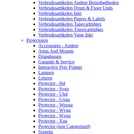
Verbruiksartikelen Andere Benodigdheden
Verbruiksartikelen Drum & Fuser Units
Verbruiksartikelen Inkt
Verbruiksartikelen Papers & Labels
Verbruiksartikelen Tapecartridges
Verbruiksartikelen Tonercartridges
Verbruiksartikelen Vaste Inkt
Projectoren
Accessoires - Andere
Arms And Mounts
Draagtassen
Garantie & Service
Interactive Pen/ Pointer
Lampen
Lenzen
Projector - Hd
Projector - Svga
Projector - Uhd
Projector - Uxga
Projector - Wuxga
Projector - Wvga
Projector - Wxga
Projector - Xga
Projector (non Categorised)
Screens