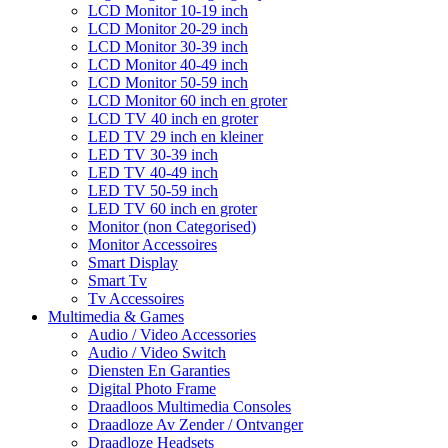
LCD Monitor 10-19 inch
LCD Monitor 20-29 inch
LCD Monitor 30-39 inch
LCD Monitor 40-49 inch
LCD Monitor 50-59 inch
LCD Monitor 60 inch en groter
LCD TV 40 inch en groter
LED TV 29 inch en kleiner
LED TV 30-39 inch
LED TV 40-49 inch
LED TV 50-59 inch
LED TV 60 inch en groter
Monitor (non Categorised)
Monitor Accessoires
Smart Display
Smart Tv
Tv Accessoires
Multimedia & Games
Audio / Video Accessories
Audio / Video Switch
Diensten En Garanties
Digital Photo Frame
Draadloos Multimedia Consoles
Draadloze Av Zender / Ontvanger
Draadloze Headsets