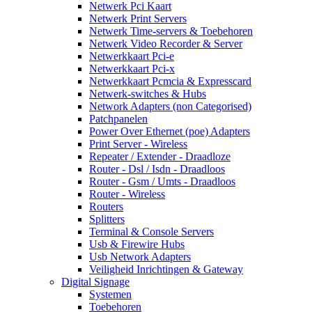
Netwerk Pci Kaart
Netwerk Print Servers
Netwerk Time-servers & Toebehoren
Netwerk Video Recorder & Server
Netwerkkaart Pci-e
Netwerkkaart Pci-x
Netwerkkaart Pcmcia & Expresscard
Netwerk-switches & Hubs
Network Adapters (non Categorised)
Patchpanelen
Power Over Ethernet (poe) Adapters
Print Server - Wireless
Repeater / Extender - Draadloze
Router - Dsl / Isdn - Draadloos
Router - Gsm / Umts - Draadloos
Router - Wireless
Routers
Splitters
Terminal & Console Servers
Usb & Firewire Hubs
Usb Network Adapters
Veiligheid Inrichtingen & Gateway
Digital Signage
Systemen
Toebehoren