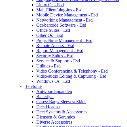
Linux Os - Esd
Mail Client/plug-ins - Esd
Mobile Device Management - Esd
Networking Management - Esd
Ocr/barcode Software - Esd
Office Suites - Esd
Other Os - Esd
Project/time Management - Esd
Remote Access - Esd
Report Management - Esd
Security Suites - Esd
Service & Support - Esd
Utilities - Esd
Video Conferencing & Telephony - Esd
Video/audio Editing & Capturing - Esd
Windows Os - Esd
Telefonie
Antwoordapparaten
Batterijen
Cases/ Bags/ Sleeves/ Skins
Dect Headset
Dect Systems & Accessories
Diensten & Garanties
Diverse Accessoires