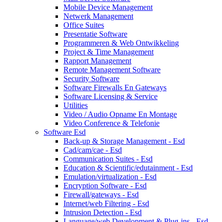
Mobile Device Management
Netwerk Management
Office Suites
Presentatie Software
Programmeren & Web Ontwikkeling
Project & Time Management
Rapport Management
Remote Management Software
Security Software
Software Firewalls En Gateways
Software Licensing & Service
Utilities
Video / Audio Opname En Montage
Video Conference & Telefonie
Software Esd
Back-up & Storage Management - Esd
Cad/cam/cae - Esd
Communication Suites - Esd
Education & Scientific/edutainment - Esd
Emulation/virtualization - Esd
Encryption Software - Esd
Firewall/gateways - Esd
Internet/web Filtering - Esd
Intrusion Detection - Esd
Language/web Development & Plug-ins - Esd