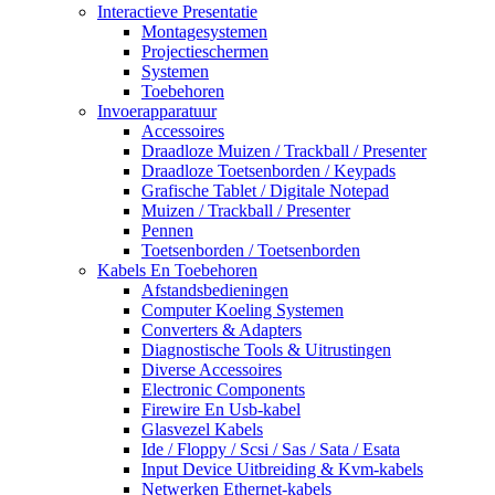
Interactieve Presentatie
Montagesystemen
Projectieschermen
Systemen
Toebehoren
Invoerapparatuur
Accessoires
Draadloze Muizen / Trackball / Presenter
Draadloze Toetsenborden / Keypads
Grafische Tablet / Digitale Notepad
Muizen / Trackball / Presenter
Pennen
Toetsenborden / Toetsenborden
Kabels En Toebehoren
Afstandsbedieningen
Computer Koeling Systemen
Converters & Adapters
Diagnostische Tools & Uitrustingen
Diverse Accessoires
Electronic Components
Firewire En Usb-kabel
Glasvezel Kabels
Ide / Floppy / Scsi / Sas / Sata / Esata
Input Device Uitbreiding & Kvm-kabels
Netwerken Ethernet-kabels