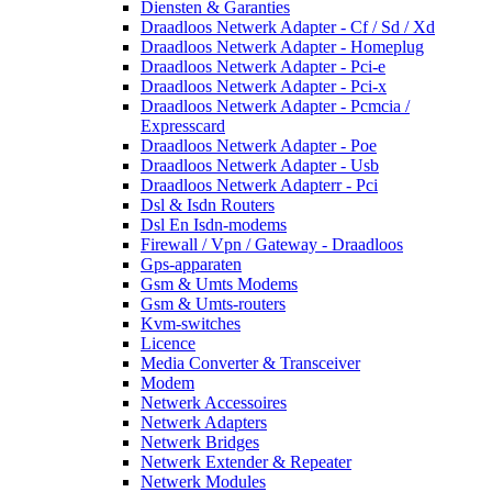
Diensten & Garanties
Draadloos Netwerk Adapter - Cf / Sd / Xd
Draadloos Netwerk Adapter - Homeplug
Draadloos Netwerk Adapter - Pci-e
Draadloos Netwerk Adapter - Pci-x
Draadloos Netwerk Adapter - Pcmcia /
Expresscard
Draadloos Netwerk Adapter - Poe
Draadloos Netwerk Adapter - Usb
Draadloos Netwerk Adapterr - Pci
Dsl & Isdn Routers
Dsl En Isdn-modems
Firewall / Vpn / Gateway - Draadloos
Gps-apparaten
Gsm & Umts Modems
Gsm & Umts-routers
Kvm-switches
Licence
Media Converter & Transceiver
Modem
Netwerk Accessoires
Netwerk Adapters
Netwerk Bridges
Netwerk Extender & Repeater
Netwerk Modules