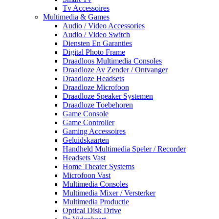
Tv Accessoires
Multimedia & Games
Audio / Video Accessories
Audio / Video Switch
Diensten En Garanties
Digital Photo Frame
Draadloos Multimedia Consoles
Draadloze Av Zender / Ontvanger
Draadloze Headsets
Draadloze Microfoon
Draadloze Speaker Systemen
Draadloze Toebehoren
Game Console
Game Controller
Gaming Accessoires
Geluidskaarten
Handheld Multimedia Speler / Recorder
Headsets Vast
Home Theater Systems
Microfoon Vast
Multimedia Consoles
Multimedia Mixer / Versterker
Multimedia Productie
Optical Disk Drive