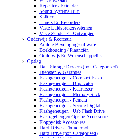
Pc Videokaart
Repeater / Extender
Sound Systems Hi-fi
Splitter
Tuners En Recorders
Vaste Luidsprekersystemen
Vaste Zender En Ontvanger
Onderwijs & Recreatie
Andere Beveiligingssoftware
Boekhouding / Financiën
Onderwijs En Wetenschappelijk
Opslag
Data Storage Devices (non Categorised)
Diensten & Garanties
Flashgeheugen - Compact Flash
Flashgeheugen - Duplicator
Flashgeheugen - Kaartlezer
Flashgeheugen - Memory Stick
Flashgeheugen - Pcmcia
Flashgeheugen - Secure Digital
Flashgeheugen - Usb Flash Drive
Flash-geheugen Opslag Accessoires
Floppydisk Accessoires
Hard Drive - Thunderbolt
Hard Drive (non Categorised)