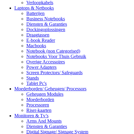
Verloopkabels
Laptops & Netbooks
Batterijen
Business Notebooks
Diensten & Garanties
Dockingoplossingen
Draagtassen
E-book Reader
Macbooks
Notebook (non Categorised)
Notebooks Voor Thuis Gebruik
Overige Accessoires
Power Adapters
Screen Protectors/ Safeguards
Stands
Tablet Pc's
Moederborden/ Geheugen/ Processors
Geheugen Modules
Moederborden
Processoren
Riser-kaarten
Monitoren & Tv’s
Arms And Mounts
Diensten & Garanties
Digital Signage/ Signage System