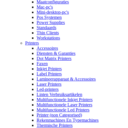
Maatconfiguraties
Mac-pc's
Mini-desktop-pc's
Pos Systemen
Power Supplies
Standaards
Thin Clients
Workstations
Printers
Accessoires
Diensten & Garanties
Dot Matrix Printers
Faxen
Inkjet Printers
Label Printers
Lamineerapparaat & Accessoires
Laser Printers
Led-printers
Linten Verbruiksartikelen
Multifunctionele Inkjet Printers
Multifunctionele Laser Printers
Multifunctionele Led Printers
Printer (non Categorised)
Rekenmachines En Typemachines
Thermische Printers