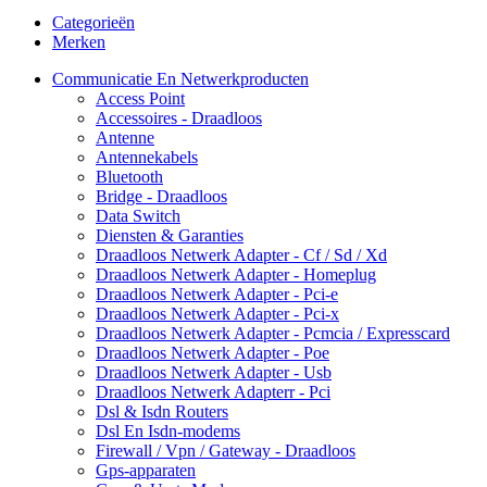
Categorieën
Merken
Communicatie En Netwerkproducten
Access Point
Accessoires - Draadloos
Antenne
Antennekabels
Bluetooth
Bridge - Draadloos
Data Switch
Diensten & Garanties
Draadloos Netwerk Adapter - Cf / Sd / Xd
Draadloos Netwerk Adapter - Homeplug
Draadloos Netwerk Adapter - Pci-e
Draadloos Netwerk Adapter - Pci-x
Draadloos Netwerk Adapter - Pcmcia / Expresscard
Draadloos Netwerk Adapter - Poe
Draadloos Netwerk Adapter - Usb
Draadloos Netwerk Adapterr - Pci
Dsl & Isdn Routers
Dsl En Isdn-modems
Firewall / Vpn / Gateway - Draadloos
Gps-apparaten