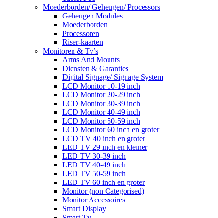
Moederborden/ Geheugen/ Processors
Geheugen Modules
Moederborden
Processoren
Riser-kaarten
Monitoren & Tv’s
Arms And Mounts
Diensten & Garanties
Digital Signage/ Signage System
LCD Monitor 10-19 inch
LCD Monitor 20-29 inch
LCD Monitor 30-39 inch
LCD Monitor 40-49 inch
LCD Monitor 50-59 inch
LCD Monitor 60 inch en groter
LCD TV 40 inch en groter
LED TV 29 inch en kleiner
LED TV 30-39 inch
LED TV 40-49 inch
LED TV 50-59 inch
LED TV 60 inch en groter
Monitor (non Categorised)
Monitor Accessoires
Smart Display
Smart Tv