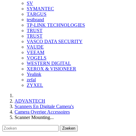
SV
SYMANTEC
TARGUS
testbrand
TP-LINK TECHNOLOGIES
TRUST
TRUST
VASCO DATA SECURITY
VAUDE
VEEAM
VOGELS
WESTERN DIGITAL
XEROX & VISIONEER
Yealink
zefal
ZYXEL
ADVANTECH
Scanners En Digitale Camera's
Camera Overige Accessoires
Scanner Mounting...
Zoeken