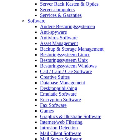
Server Rack Kasten & Opties
Server-computers
Services & Garanties
Software
Andere Besturingssystemen
Anti-spyware
Antivirus Software
Asset Management
Backup & Storage Management
Besturingssysteem Linux
Besturingssysteem Unix
Besturingssysteem Windows
Cad / Cam / Cae Software
Creative Suites
Database Management
Desktoppublishing
Emulatie Software
Encryption Software
Fax Software
Games
Graphics & Illustratie Software
Internet/web Filtering
Intrusion Detection
Mail Client Software
Mail Server Software