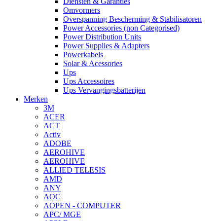
Diensten & Garanties
Omvormers
Overspanning Bescherming & Stabilisatoren
Power Accessories (non Categorised)
Power Distribution Units
Power Supplies & Adapters
Powerkabels
Solar & Acessories
Ups
Ups Accessoires
Ups Vervangingsbatterijen
Merken
3M
ACER
ACT
Activ
ADOBE
AEROHIVE
AEROHIVE
ALLIED TELESIS
AMD
ANY
AOC
AOPEN - COMPUTER
APC/ MGE