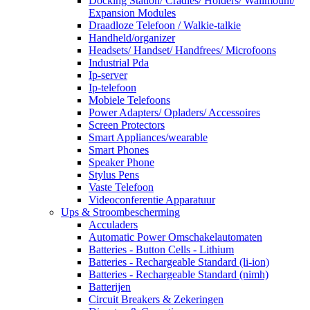
Docking Station/ Cradles/ Holders/ Wallmount/
Expansion Modules
Draadloze Telefoon / Walkie-talkie
Handheld/organizer
Headsets/ Handset/ Handfrees/ Microfoons
Industrial Pda
Ip-server
Ip-telefoon
Mobiele Telefoons
Power Adapters/ Opladers/ Accessoires
Screen Protectors
Smart Appliances/wearable
Smart Phones
Speaker Phone
Stylus Pens
Vaste Telefoon
Videoconferentie Apparatuur
Ups & Stroombescherming
Acculaders
Automatic Power Omschakelautomaten
Batteries - Button Cells - Lithium
Batteries - Rechargeable Standard (li-ion)
Batteries - Rechargeable Standard (nimh)
Batterijen
Circuit Breakers & Zekeringen