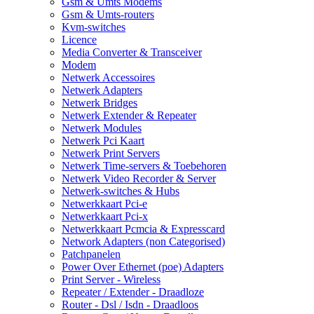
Gsm & Umts Modems
Gsm & Umts-routers
Kvm-switches
Licence
Media Converter & Transceiver
Modem
Netwerk Accessoires
Netwerk Adapters
Netwerk Bridges
Netwerk Extender & Repeater
Netwerk Modules
Netwerk Pci Kaart
Netwerk Print Servers
Netwerk Time-servers & Toebehoren
Netwerk Video Recorder & Server
Netwerk-switches & Hubs
Netwerkkaart Pci-e
Netwerkkaart Pci-x
Netwerkkaart Pcmcia & Expresscard
Network Adapters (non Categorised)
Patchpanelen
Power Over Ethernet (poe) Adapters
Print Server - Wireless
Repeater / Extender - Draadloze
Router - Dsl / Isdn - Draadloos