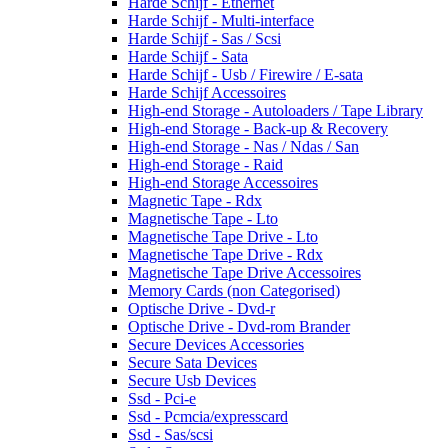
Harde Schijf - Ethernet
Harde Schijf - Multi-interface
Harde Schijf - Sas / Scsi
Harde Schijf - Sata
Harde Schijf - Usb / Firewire / E-sata
Harde Schijf Accessoires
High-end Storage - Autoloaders / Tape Library
High-end Storage - Back-up & Recovery
High-end Storage - Nas / Ndas / San
High-end Storage - Raid
High-end Storage Accessoires
Magnetic Tape - Rdx
Magnetische Tape - Lto
Magnetische Tape Drive - Lto
Magnetische Tape Drive - Rdx
Magnetische Tape Drive Accessoires
Memory Cards (non Categorised)
Optische Drive - Dvd-r
Optische Drive - Dvd-rom Brander
Secure Devices Accessories
Secure Sata Devices
Secure Usb Devices
Ssd - Pci-e
Ssd - Pcmcia/expresscard
Ssd - Sas/scsi