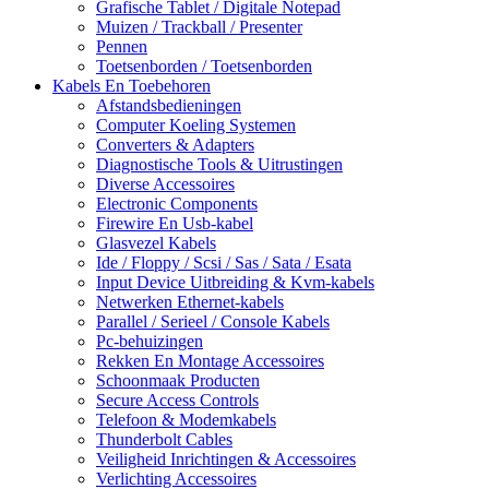
Grafische Tablet / Digitale Notepad
Muizen / Trackball / Presenter
Pennen
Toetsenborden / Toetsenborden
Kabels En Toebehoren
Afstandsbedieningen
Computer Koeling Systemen
Converters & Adapters
Diagnostische Tools & Uitrustingen
Diverse Accessoires
Electronic Components
Firewire En Usb-kabel
Glasvezel Kabels
Ide / Floppy / Scsi / Sas / Sata / Esata
Input Device Uitbreiding & Kvm-kabels
Netwerken Ethernet-kabels
Parallel / Serieel / Console Kabels
Pc-behuizingen
Rekken En Montage Accessoires
Schoonmaak Producten
Secure Access Controls
Telefoon & Modemkabels
Thunderbolt Cables
Veiligheid Inrichtingen & Accessoires
Verlichting Accessoires