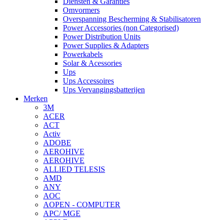
Diensten & Garanties
Omvormers
Overspanning Bescherming & Stabilisatoren
Power Accessories (non Categorised)
Power Distribution Units
Power Supplies & Adapters
Powerkabels
Solar & Acessories
Ups
Ups Accessoires
Ups Vervangingsbatterijen
Merken
3M
ACER
ACT
Activ
ADOBE
AEROHIVE
AEROHIVE
ALLIED TELESIS
AMD
ANY
AOC
AOPEN - COMPUTER
APC/ MGE