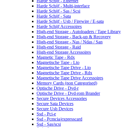
Harde Schijf - Ethernet
Harde Schijf - Multi-interface
Harde Schijf - Sas / Scsi
Harde Schijf - Sata
Harde Schijf - Usb / Firewire / E-sata
Harde Schijf Accessoires
High-end Storage - Autoloaders / Tape Library
High-end Storage - Back-up & Recovery
High-end Storage - Nas / Ndas / San
High-end Storage - Raid
High-end Storage Accessoires
Magnetic Tape - Rdx
Magnetische Tape - Lto
Magnetische Tape Drive - Lto
Magnetische Tape Drive - Rdx
Magnetische Tape Drive Accessoires
Memory Cards (non Categorised)
Optische Drive - Dvd-r
Optische Drive - Dvd-rom Brander
Secure Devices Accessories
Secure Sata Devices
Secure Usb Devices
Ssd - Pci-e
Ssd - Pcmcia/expresscard
Ssd - Sas/scsi