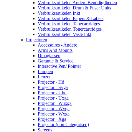
Verbruiksartikelen Andere Benodigdheden
Verbruiksartikelen Drum & Fuser Units
Verbruiksartikelen Inkt
Verbruiksartikelen Papers & Labels
Verbruiksartikelen Tapecartridges
Verbruiksartikelen Tonercartridges
Verbruiksartikelen Vaste Inkt
Projectoren
Accessoires - Andere
Arms And Mounts
Draagtassen
Garantie & Service
Interactive Pen/ Pointer
Lampen
Lenzen
Projector - Hd
Projector - Svga
Projector - Uhd
Projector - Uxga
Projector - Wuxga
Projector - Wvga
Projector - Wxga
Projector - Xga
Projector (non Categorised)
Screens