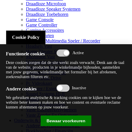
Draadloze Microfoon
Draadloze Speaker Systemen
Draadloze Toebehoren
Game Console
Game Controller
Gaming Accessoires
Geluidskaarten
Cookie Policy
Handheld Multimedia Speler / Recorder
Headsets Vast
Home Theater Systems
Functionele cookies
Microfoon Vast
Multimedia Consoles
Deze cookies zorgen dat de site werkt zoals verwacht; Denk aan de taal
Multimedia Mixer / Versterker
van de website, producten in je winkelmandje bijhouden, aanmelden
met jouw gegevens, winkelmandje het formulier bij het afrekenen,
Multimedia Productie
zoekresultaten filteren etc.
Optical Disk Drive
Pc Videokaart
Repeater / Extender
Andere cookies
Sound Systems Hi-fi
We gebruiken analytische & tracking cookies om te kijken hoe we de
Splitter
website beter kunnen maken en hoe we content en eventuele reclame
Tuners En Recorders
kunnen afstemmen op jouw voorkeur.
Vaste Luidsprekersystemen
Vaste Zender En Ontvanger
Onderwijs & Recreatie
Bewaar voorkeuren
Andere Beveiligingssoftware
Boekhouding / Financiën