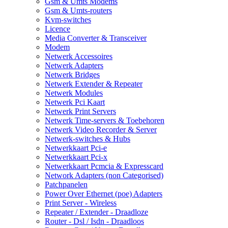
Gsm & Umts Modems
Gsm & Umts-routers
Kvm-switches
Licence
Media Converter & Transceiver
Modem
Netwerk Accessoires
Netwerk Adapters
Netwerk Bridges
Netwerk Extender & Repeater
Netwerk Modules
Netwerk Pci Kaart
Netwerk Print Servers
Netwerk Time-servers & Toebehoren
Netwerk Video Recorder & Server
Netwerk-switches & Hubs
Netwerkkaart Pci-e
Netwerkkaart Pci-x
Netwerkkaart Pcmcia & Expresscard
Network Adapters (non Categorised)
Patchpanelen
Power Over Ethernet (poe) Adapters
Print Server - Wireless
Repeater / Extender - Draadloze
Router - Dsl / Isdn - Draadloos