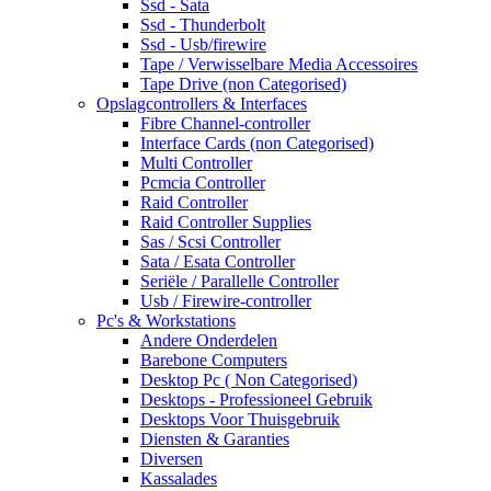
Ssd - Sata
Ssd - Thunderbolt
Ssd - Usb/firewire
Tape / Verwisselbare Media Accessoires
Tape Drive (non Categorised)
Opslagcontrollers & Interfaces
Fibre Channel-controller
Interface Cards (non Categorised)
Multi Controller
Pcmcia Controller
Raid Controller
Raid Controller Supplies
Sas / Scsi Controller
Sata / Esata Controller
Seriële / Parallelle Controller
Usb / Firewire-controller
Pc's & Workstations
Andere Onderdelen
Barebone Computers
Desktop Pc ( Non Categorised)
Desktops - Professioneel Gebruik
Desktops Voor Thuisgebruik
Diensten & Garanties
Diversen
Kassalades