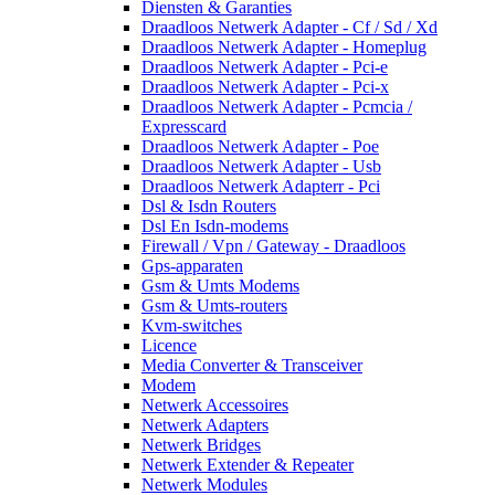
Diensten & Garanties
Draadloos Netwerk Adapter - Cf / Sd / Xd
Draadloos Netwerk Adapter - Homeplug
Draadloos Netwerk Adapter - Pci-e
Draadloos Netwerk Adapter - Pci-x
Draadloos Netwerk Adapter - Pcmcia /
Expresscard
Draadloos Netwerk Adapter - Poe
Draadloos Netwerk Adapter - Usb
Draadloos Netwerk Adapterr - Pci
Dsl & Isdn Routers
Dsl En Isdn-modems
Firewall / Vpn / Gateway - Draadloos
Gps-apparaten
Gsm & Umts Modems
Gsm & Umts-routers
Kvm-switches
Licence
Media Converter & Transceiver
Modem
Netwerk Accessoires
Netwerk Adapters
Netwerk Bridges
Netwerk Extender & Repeater
Netwerk Modules