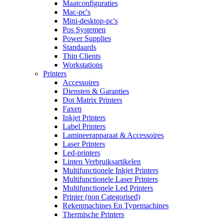
Maatconfiguraties
Mac-pc's
Mini-desktop-pc's
Pos Systemen
Power Supplies
Standaards
Thin Clients
Workstations
Printers
Accessoires
Diensten & Garanties
Dot Matrix Printers
Faxen
Inkjet Printers
Label Printers
Lamineerapparaat & Accessoires
Laser Printers
Led-printers
Linten Verbruiksartikelen
Multifunctionele Inkjet Printers
Multifunctionele Laser Printers
Multifunctionele Led Printers
Printer (non Categorised)
Rekenmachines En Typemachines
Thermische Printers