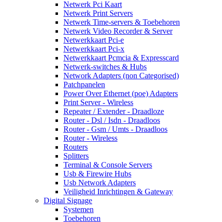
Netwerk Pci Kaart
Netwerk Print Servers
Netwerk Time-servers & Toebehoren
Netwerk Video Recorder & Server
Netwerkkaart Pci-e
Netwerkkaart Pci-x
Netwerkkaart Pcmcia & Expresscard
Netwerk-switches & Hubs
Network Adapters (non Categorised)
Patchpanelen
Power Over Ethernet (poe) Adapters
Print Server - Wireless
Repeater / Extender - Draadloze
Router - Dsl / Isdn - Draadloos
Router - Gsm / Umts - Draadloos
Router - Wireless
Routers
Splitters
Terminal & Console Servers
Usb & Firewire Hubs
Usb Network Adapters
Veiligheid Inrichtingen & Gateway
Digital Signage
Systemen
Toebehoren