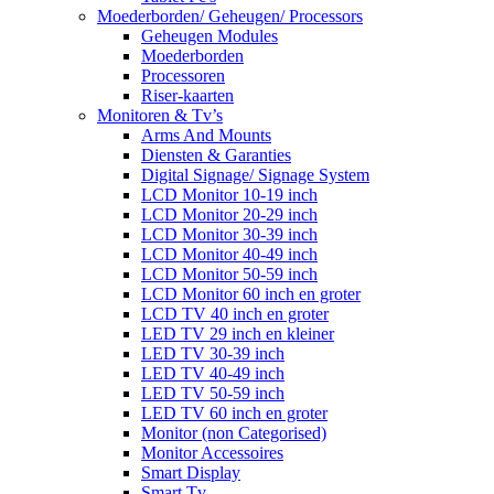
Moederborden/ Geheugen/ Processors
Geheugen Modules
Moederborden
Processoren
Riser-kaarten
Monitoren & Tv’s
Arms And Mounts
Diensten & Garanties
Digital Signage/ Signage System
LCD Monitor 10-19 inch
LCD Monitor 20-29 inch
LCD Monitor 30-39 inch
LCD Monitor 40-49 inch
LCD Monitor 50-59 inch
LCD Monitor 60 inch en groter
LCD TV 40 inch en groter
LED TV 29 inch en kleiner
LED TV 30-39 inch
LED TV 40-49 inch
LED TV 50-59 inch
LED TV 60 inch en groter
Monitor (non Categorised)
Monitor Accessoires
Smart Display
Smart Tv