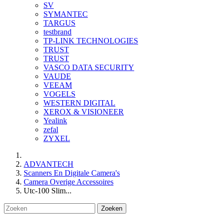
SV
SYMANTEC
TARGUS
testbrand
TP-LINK TECHNOLOGIES
TRUST
TRUST
VASCO DATA SECURITY
VAUDE
VEEAM
VOGELS
WESTERN DIGITAL
XEROX & VISIONEER
Yealink
zefal
ZYXEL
ADVANTECH
Scanners En Digitale Camera's
Camera Overige Accessoires
Utc-100 Slim...
Zoeken