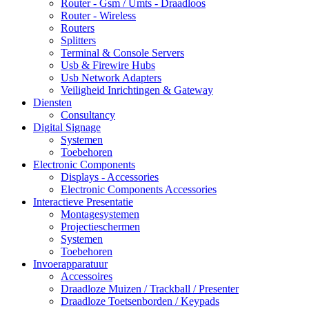
Router - Gsm / Umts - Draadloos
Router - Wireless
Routers
Splitters
Terminal & Console Servers
Usb & Firewire Hubs
Usb Network Adapters
Veiligheid Inrichtingen & Gateway
Diensten
Consultancy
Digital Signage
Systemen
Toebehoren
Electronic Components
Displays - Accessories
Electronic Components Accessories
Interactieve Presentatie
Montagesystemen
Projectieschermen
Systemen
Toebehoren
Invoerapparatuur
Accessoires
Draadloze Muizen / Trackball / Presenter
Draadloze Toetsenborden / Keypads