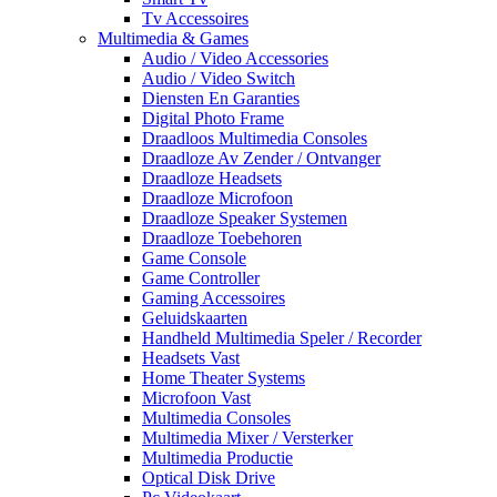
Tv Accessoires
Multimedia & Games
Audio / Video Accessories
Audio / Video Switch
Diensten En Garanties
Digital Photo Frame
Draadloos Multimedia Consoles
Draadloze Av Zender / Ontvanger
Draadloze Headsets
Draadloze Microfoon
Draadloze Speaker Systemen
Draadloze Toebehoren
Game Console
Game Controller
Gaming Accessoires
Geluidskaarten
Handheld Multimedia Speler / Recorder
Headsets Vast
Home Theater Systems
Microfoon Vast
Multimedia Consoles
Multimedia Mixer / Versterker
Multimedia Productie
Optical Disk Drive