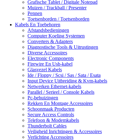
Grafische Tablet / Digitale Notepad
Muizen / Trackball / Presenter
Pennen
Toetsenborden / Toetsenborden
Kabels En Toebehoren
Afstandsbedieningen
Computer Koeling Systemen
Converters & Adapters
Diagnostische Tools & Uitrustingen
Diverse Accessoires
Electronic Components
Firewire En Usb-kabel
Glasvezel Kabels
Ide / Floppy / Scsi / Sas / Sata / Esata
Input Device Uitbreiding & Kvm-kabels
Netwerken Ethernet-kabels
Parallel / Serieel / Console Kabels
Pc-behuizingen
Rekken En Montage Accessoires
Schoonmaak Producten
Secure Access Controls
Telefoon & Modemkabels
Thunderbolt Cables
Veiligheid Inrichtingen & Accessoires
Verlichting Accessoires