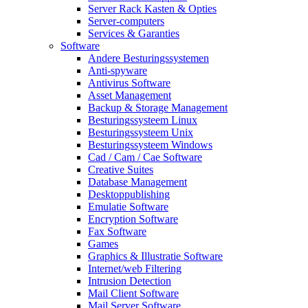
Server Rack Kasten & Opties
Server-computers
Services & Garanties
Software
Andere Besturingssystemen
Anti-spyware
Antivirus Software
Asset Management
Backup & Storage Management
Besturingssysteem Linux
Besturingssysteem Unix
Besturingssysteem Windows
Cad / Cam / Cae Software
Creative Suites
Database Management
Desktoppublishing
Emulatie Software
Encryption Software
Fax Software
Games
Graphics & Illustratie Software
Internet/web Filtering
Intrusion Detection
Mail Client Software
Mail Server Software