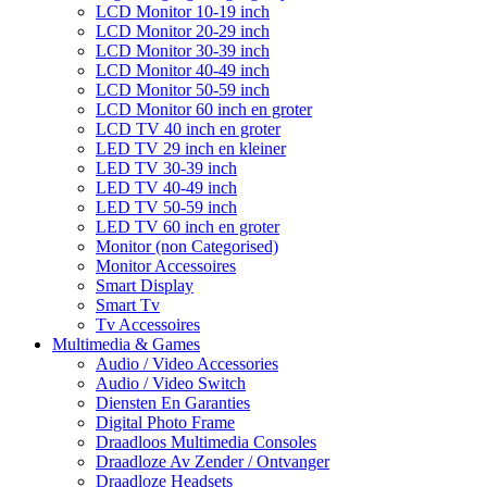
LCD Monitor 10-19 inch
LCD Monitor 20-29 inch
LCD Monitor 30-39 inch
LCD Monitor 40-49 inch
LCD Monitor 50-59 inch
LCD Monitor 60 inch en groter
LCD TV 40 inch en groter
LED TV 29 inch en kleiner
LED TV 30-39 inch
LED TV 40-49 inch
LED TV 50-59 inch
LED TV 60 inch en groter
Monitor (non Categorised)
Monitor Accessoires
Smart Display
Smart Tv
Tv Accessoires
Multimedia & Games
Audio / Video Accessories
Audio / Video Switch
Diensten En Garanties
Digital Photo Frame
Draadloos Multimedia Consoles
Draadloze Av Zender / Ontvanger
Draadloze Headsets