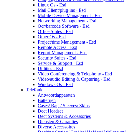
Linux Os - Esd
Mail Client/plug-ins - Esd
Mobile Device Management - Esd
Networking Management - Esd
Ocr/barcode Software - Esd
Office Suites - Esd
Other Os - Esd
Project/time Management - Esd
Remote Access - Esd
Report Management - Esd
Security Suites - Esd
Service & Support - Esd
Utilities - Esd
Video Conferencing & Telephony - Esd
Video/audio Editing & Capturing - Esd
Windows Os - Esd
Telefonie
Antwoordapparaten
Batterijen
Cases/ Bags/ Sleeves/ Skins
Dect Headset
Dect Systems & Accessories
Diensten & Garanties
Diverse Accessoires