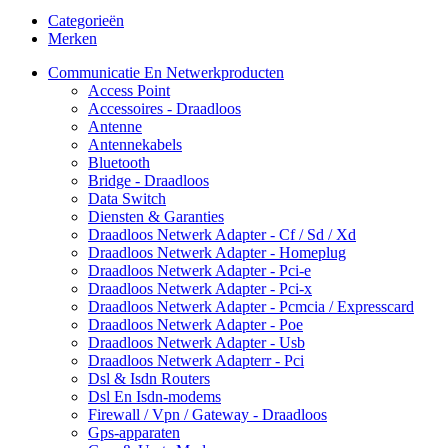
Categorieën
Merken
Communicatie En Netwerkproducten
Access Point
Accessoires - Draadloos
Antenne
Antennekabels
Bluetooth
Bridge - Draadloos
Data Switch
Diensten & Garanties
Draadloos Netwerk Adapter - Cf / Sd / Xd
Draadloos Netwerk Adapter - Homeplug
Draadloos Netwerk Adapter - Pci-e
Draadloos Netwerk Adapter - Pci-x
Draadloos Netwerk Adapter - Pcmcia / Expresscard
Draadloos Netwerk Adapter - Poe
Draadloos Netwerk Adapter - Usb
Draadloos Netwerk Adapterr - Pci
Dsl & Isdn Routers
Dsl En Isdn-modems
Firewall / Vpn / Gateway - Draadloos
Gps-apparaten