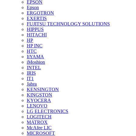
EPSON
Epson
ERGOTRON
EXERTIS
FUJITSU TECHNOLOGY SOLUTIONS
HIPPUS
HITACHI
HP
HP INC
HTC
IiYAMA
iMoshion
INTEL
IRIS
IT1
Jabra
KENSINGTON
KINGSTON
KYOCERA
LENOVO
LG ELECTRONICS
LOGITECH
MATROX
McAfee LIC
MICROSOFT