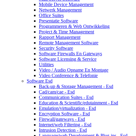
Mobile Device Management
Netwerk Management
Office Suites
Presentatie Software
Programmeren & Web Ontwikkeling
Project & Time Management
Rapport Management
Remote Management Software
Security Software
Software Firewalls En Gateways
Software Licensing & Service
Utilities
Video / Audio Opname En Montage
Video Conference & Telefonie
Software Esd
Back-up & Storage Management - Esd
Cad/cam/cae - Esd
Communication Suites - Esd
Education & Scientific/edutainment - Esd
Emulation/virtualization - Esd
Encryption Software - Esd
Firewall/gateways - Esd
Internet/web Filtering - Esd
Intrusion Detection - Esd
Language/web Development & Plug-ins - Esd