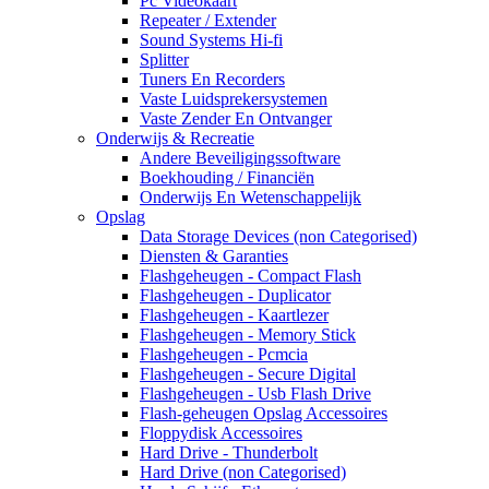
Pc Videokaart
Repeater / Extender
Sound Systems Hi-fi
Splitter
Tuners En Recorders
Vaste Luidsprekersystemen
Vaste Zender En Ontvanger
Onderwijs & Recreatie
Andere Beveiligingssoftware
Boekhouding / Financiën
Onderwijs En Wetenschappelijk
Opslag
Data Storage Devices (non Categorised)
Diensten & Garanties
Flashgeheugen - Compact Flash
Flashgeheugen - Duplicator
Flashgeheugen - Kaartlezer
Flashgeheugen - Memory Stick
Flashgeheugen - Pcmcia
Flashgeheugen - Secure Digital
Flashgeheugen - Usb Flash Drive
Flash-geheugen Opslag Accessoires
Floppydisk Accessoires
Hard Drive - Thunderbolt
Hard Drive (non Categorised)