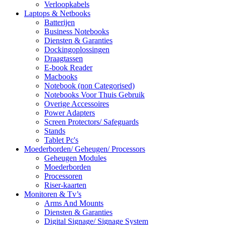
Verloopkabels
Laptops & Netbooks
Batterijen
Business Notebooks
Diensten & Garanties
Dockingoplossingen
Draagtassen
E-book Reader
Macbooks
Notebook (non Categorised)
Notebooks Voor Thuis Gebruik
Overige Accessoires
Power Adapters
Screen Protectors/ Safeguards
Stands
Tablet Pc's
Moederborden/ Geheugen/ Processors
Geheugen Modules
Moederborden
Processoren
Riser-kaarten
Monitoren & Tv’s
Arms And Mounts
Diensten & Garanties
Digital Signage/ Signage System