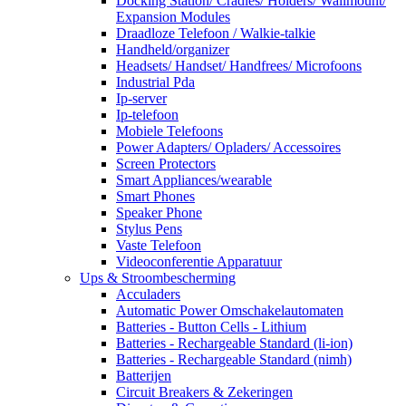
Docking Station/ Cradles/ Holders/ Wallmount/
Expansion Modules
Draadloze Telefoon / Walkie-talkie
Handheld/organizer
Headsets/ Handset/ Handfrees/ Microfoons
Industrial Pda
Ip-server
Ip-telefoon
Mobiele Telefoons
Power Adapters/ Opladers/ Accessoires
Screen Protectors
Smart Appliances/wearable
Smart Phones
Speaker Phone
Stylus Pens
Vaste Telefoon
Videoconferentie Apparatuur
Ups & Stroombescherming
Acculaders
Automatic Power Omschakelautomaten
Batteries - Button Cells - Lithium
Batteries - Rechargeable Standard (li-ion)
Batteries - Rechargeable Standard (nimh)
Batterijen
Circuit Breakers & Zekeringen