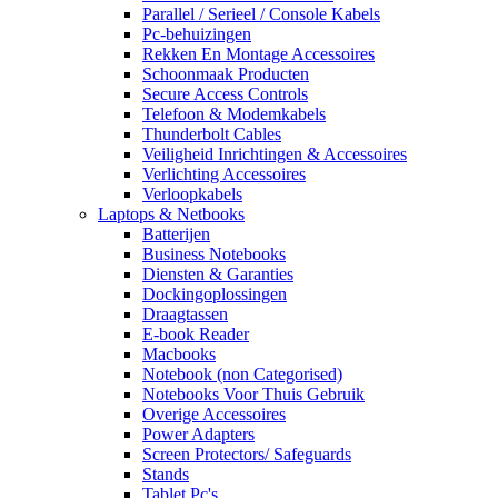
Parallel / Serieel / Console Kabels
Pc-behuizingen
Rekken En Montage Accessoires
Schoonmaak Producten
Secure Access Controls
Telefoon & Modemkabels
Thunderbolt Cables
Veiligheid Inrichtingen & Accessoires
Verlichting Accessoires
Verloopkabels
Laptops & Netbooks
Batterijen
Business Notebooks
Diensten & Garanties
Dockingoplossingen
Draagtassen
E-book Reader
Macbooks
Notebook (non Categorised)
Notebooks Voor Thuis Gebruik
Overige Accessoires
Power Adapters
Screen Protectors/ Safeguards
Stands
Tablet Pc's