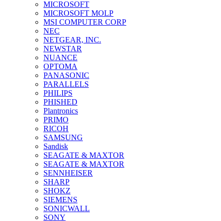
MICROSOFT
MICROSOFT MOLP
MSI COMPUTER CORP
NEC
NETGEAR, INC.
NEWSTAR
NUANCE
OPTOMA
PANASONIC
PARALLELS
PHILIPS
PHISHED
Plantronics
PRIMO
RICOH
SAMSUNG
Sandisk
SEAGATE & MAXTOR
SEAGATE & MAXTOR
SENNHEISER
SHARP
SHOKZ
SIEMENS
SONICWALL
SONY