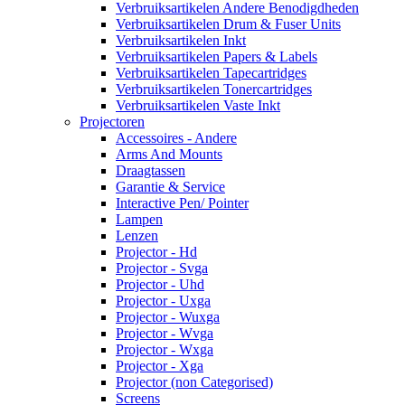
Verbruiksartikelen Andere Benodigdheden
Verbruiksartikelen Drum & Fuser Units
Verbruiksartikelen Inkt
Verbruiksartikelen Papers & Labels
Verbruiksartikelen Tapecartridges
Verbruiksartikelen Tonercartridges
Verbruiksartikelen Vaste Inkt
Projectoren
Accessoires - Andere
Arms And Mounts
Draagtassen
Garantie & Service
Interactive Pen/ Pointer
Lampen
Lenzen
Projector - Hd
Projector - Svga
Projector - Uhd
Projector - Uxga
Projector - Wuxga
Projector - Wvga
Projector - Wxga
Projector - Xga
Projector (non Categorised)
Screens