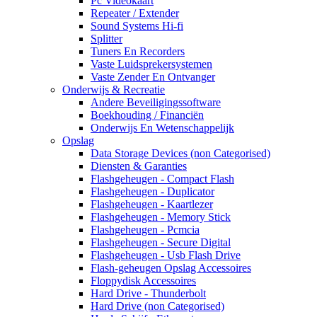
Pc Videokaart
Repeater / Extender
Sound Systems Hi-fi
Splitter
Tuners En Recorders
Vaste Luidsprekersystemen
Vaste Zender En Ontvanger
Onderwijs & Recreatie
Andere Beveiligingssoftware
Boekhouding / Financiën
Onderwijs En Wetenschappelijk
Opslag
Data Storage Devices (non Categorised)
Diensten & Garanties
Flashgeheugen - Compact Flash
Flashgeheugen - Duplicator
Flashgeheugen - Kaartlezer
Flashgeheugen - Memory Stick
Flashgeheugen - Pcmcia
Flashgeheugen - Secure Digital
Flashgeheugen - Usb Flash Drive
Flash-geheugen Opslag Accessoires
Floppydisk Accessoires
Hard Drive - Thunderbolt
Hard Drive (non Categorised)