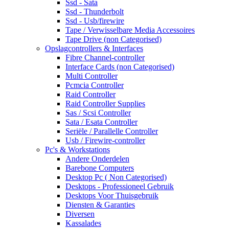
Ssd - Sata
Ssd - Thunderbolt
Ssd - Usb/firewire
Tape / Verwisselbare Media Accessoires
Tape Drive (non Categorised)
Opslagcontrollers & Interfaces
Fibre Channel-controller
Interface Cards (non Categorised)
Multi Controller
Pcmcia Controller
Raid Controller
Raid Controller Supplies
Sas / Scsi Controller
Sata / Esata Controller
Seriële / Parallelle Controller
Usb / Firewire-controller
Pc's & Workstations
Andere Onderdelen
Barebone Computers
Desktop Pc ( Non Categorised)
Desktops - Professioneel Gebruik
Desktops Voor Thuisgebruik
Diensten & Garanties
Diversen
Kassalades