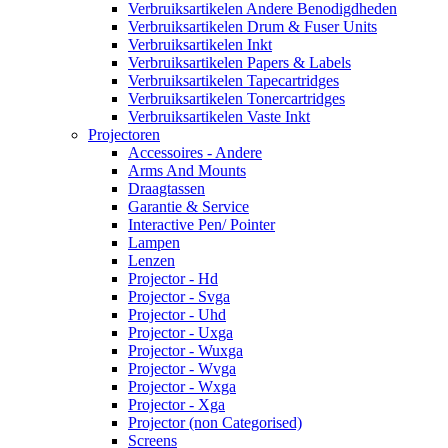
Verbruiksartikelen Andere Benodigdheden
Verbruiksartikelen Drum & Fuser Units
Verbruiksartikelen Inkt
Verbruiksartikelen Papers & Labels
Verbruiksartikelen Tapecartridges
Verbruiksartikelen Tonercartridges
Verbruiksartikelen Vaste Inkt
Projectoren
Accessoires - Andere
Arms And Mounts
Draagtassen
Garantie & Service
Interactive Pen/ Pointer
Lampen
Lenzen
Projector - Hd
Projector - Svga
Projector - Uhd
Projector - Uxga
Projector - Wuxga
Projector - Wvga
Projector - Wxga
Projector - Xga
Projector (non Categorised)
Screens