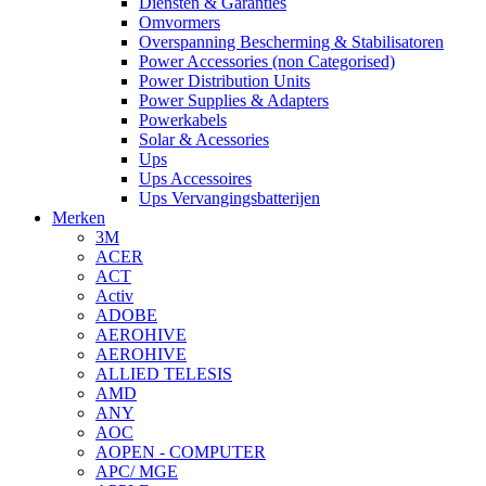
Diensten & Garanties
Omvormers
Overspanning Bescherming & Stabilisatoren
Power Accessories (non Categorised)
Power Distribution Units
Power Supplies & Adapters
Powerkabels
Solar & Acessories
Ups
Ups Accessoires
Ups Vervangingsbatterijen
Merken
3M
ACER
ACT
Activ
ADOBE
AEROHIVE
AEROHIVE
ALLIED TELESIS
AMD
ANY
AOC
AOPEN - COMPUTER
APC/ MGE