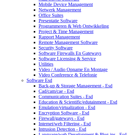
Mobile Device Management
Netwerk Management
Office Suites
Presentatie Software
Programmeren & Web Ontwikkeling
Project & Time Management
Rapport Management
Remote Management Software
Security Software
Software Firewalls En Gateways
Software Licensing & Service
Utilities
Video / Audio Opname En Montage
Video Conference & Telefonie
Software Esd
Back-up & Storage Management - Esd
Cad/cam/cae - Esd
Communication Suites - Esd
Education & Scientific/edutainment - Esd
Emulation/virtualization - Esd
Encryption Software - Esd
Firewall/gateways - Esd
Internet/web Filtering - Esd
Intrusion Detection - Esd
Language/web Development & Plug-ins - Esd