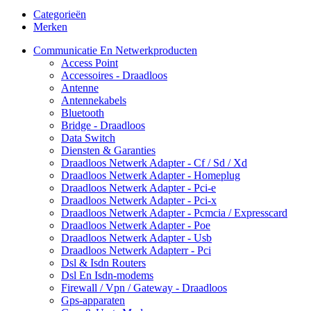
Categorieën
Merken
Communicatie En Netwerkproducten
Access Point
Accessoires - Draadloos
Antenne
Antennekabels
Bluetooth
Bridge - Draadloos
Data Switch
Diensten & Garanties
Draadloos Netwerk Adapter - Cf / Sd / Xd
Draadloos Netwerk Adapter - Homeplug
Draadloos Netwerk Adapter - Pci-e
Draadloos Netwerk Adapter - Pci-x
Draadloos Netwerk Adapter - Pcmcia / Expresscard
Draadloos Netwerk Adapter - Poe
Draadloos Netwerk Adapter - Usb
Draadloos Netwerk Adapterr - Pci
Dsl & Isdn Routers
Dsl En Isdn-modems
Firewall / Vpn / Gateway - Draadloos
Gps-apparaten