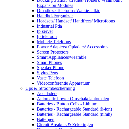
Docking Station/ Cradles/ Holders/ Wallmount/
Expansion Modules
Draadloze Telefoon / Walkie-talkie
Handheld/organizer
Headsets/ Handset/ Handfrees/ Microfoons
Industrial Pda
Ip-server
Ip-telefoon
Mobiele Telefoons
Power Adapters/ Opladers/ Accessoires
Screen Protectors
Smart Appliances/wearable
Smart Phones
Speaker Phone
Stylus Pens
Vaste Telefoon
Videoconferentie Apparatuur
Ups & Stroombescherming
Acculaders
Automatic Power Omschakelautomaten
Batteries - Button Cells - Lithium
Batteries - Rechargeable Standard (li-ion)
Batteries - Rechargeable Standard (nimh)
Batterijen
Circuit Breakers & Zekeringen