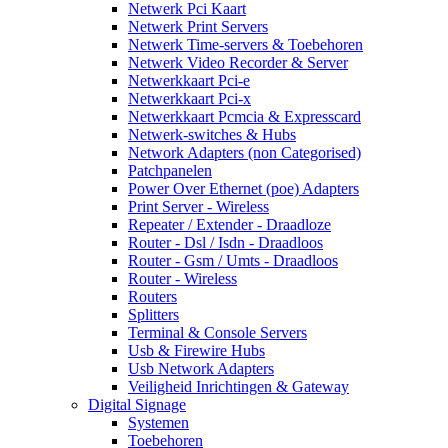
Netwerk Pci Kaart
Netwerk Print Servers
Netwerk Time-servers & Toebehoren
Netwerk Video Recorder & Server
Netwerkkaart Pci-e
Netwerkkaart Pci-x
Netwerkkaart Pcmcia & Expresscard
Netwerk-switches & Hubs
Network Adapters (non Categorised)
Patchpanelen
Power Over Ethernet (poe) Adapters
Print Server - Wireless
Repeater / Extender - Draadloze
Router - Dsl / Isdn - Draadloos
Router - Gsm / Umts - Draadloos
Router - Wireless
Routers
Splitters
Terminal & Console Servers
Usb & Firewire Hubs
Usb Network Adapters
Veiligheid Inrichtingen & Gateway
Digital Signage
Systemen
Toebehoren