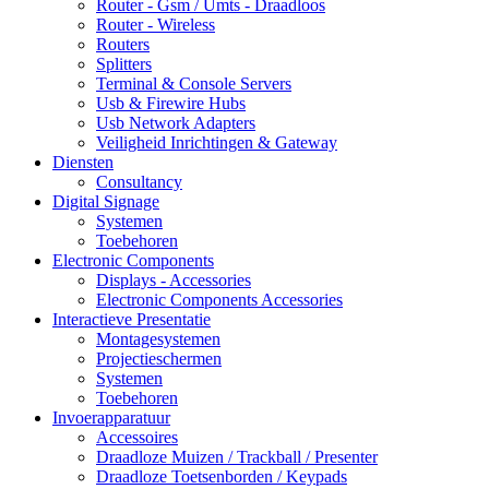
Router - Gsm / Umts - Draadloos
Router - Wireless
Routers
Splitters
Terminal & Console Servers
Usb & Firewire Hubs
Usb Network Adapters
Veiligheid Inrichtingen & Gateway
Diensten
Consultancy
Digital Signage
Systemen
Toebehoren
Electronic Components
Displays - Accessories
Electronic Components Accessories
Interactieve Presentatie
Montagesystemen
Projectieschermen
Systemen
Toebehoren
Invoerapparatuur
Accessoires
Draadloze Muizen / Trackball / Presenter
Draadloze Toetsenborden / Keypads