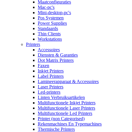
Maatconfiguraties
Mac-pc's
Mini-desktop-pc's
Pos Systemen
Power Supplies
Standaards
Thin Clients
Workstations
Printers
Accessoires
Diensten & Garanties
Dot Matrix Printers
Faxen
Inkjet Printers
Label Printers
Lamineerapparaat & Accessoires
Laser Printers
Led-printers
Linten Verbruiksartikelen
Multifunctionele Inkjet Printers
Multifunctionele Laser Printers
Multifunctionele Led Printers
Printer (non Categorised)
Rekenmachines En Typemachines
Thermische Printers