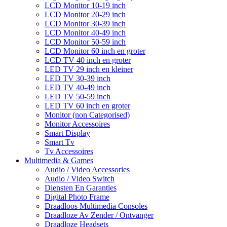
LCD Monitor 10-19 inch
LCD Monitor 20-29 inch
LCD Monitor 30-39 inch
LCD Monitor 40-49 inch
LCD Monitor 50-59 inch
LCD Monitor 60 inch en groter
LCD TV 40 inch en groter
LED TV 29 inch en kleiner
LED TV 30-39 inch
LED TV 40-49 inch
LED TV 50-59 inch
LED TV 60 inch en groter
Monitor (non Categorised)
Monitor Accessoires
Smart Display
Smart Tv
Tv Accessoires
Multimedia & Games
Audio / Video Accessories
Audio / Video Switch
Diensten En Garanties
Digital Photo Frame
Draadloos Multimedia Consoles
Draadloze Av Zender / Ontvanger
Draadloze Headsets