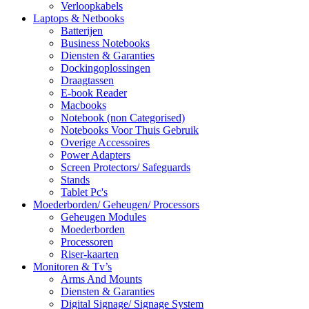
Verloopkabels
Laptops & Netbooks
Batterijen
Business Notebooks
Diensten & Garanties
Dockingoplossingen
Draagtassen
E-book Reader
Macbooks
Notebook (non Categorised)
Notebooks Voor Thuis Gebruik
Overige Accessoires
Power Adapters
Screen Protectors/ Safeguards
Stands
Tablet Pc's
Moederborden/ Geheugen/ Processors
Geheugen Modules
Moederborden
Processoren
Riser-kaarten
Monitoren & Tv’s
Arms And Mounts
Diensten & Garanties
Digital Signage/ Signage System