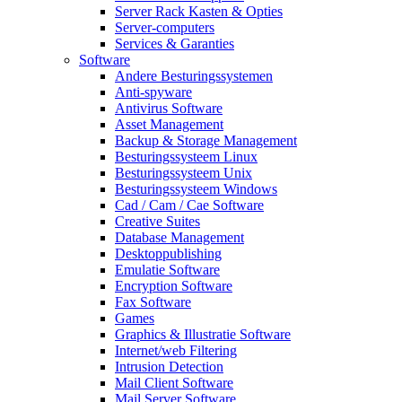
Server Rack Kasten & Opties
Server-computers
Services & Garanties
Software
Andere Besturingssystemen
Anti-spyware
Antivirus Software
Asset Management
Backup & Storage Management
Besturingssysteem Linux
Besturingssysteem Unix
Besturingssysteem Windows
Cad / Cam / Cae Software
Creative Suites
Database Management
Desktoppublishing
Emulatie Software
Encryption Software
Fax Software
Games
Graphics & Illustratie Software
Internet/web Filtering
Intrusion Detection
Mail Client Software
Mail Server Software