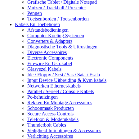
Grafische Tablet / Digitale Notepad
Muizen / Trackball / Presenter
Pennen
Toetsenborden / Toetsenborden
Kabels En Toebehoren
Afstandsbedieningen
Computer Koeling Systemen
Converters & Adapters
Diagnostische Tools & Uitrustingen
Diverse Accessoires
Electronic Components
Firewire En Usb-kabel
Glasvezel Kabels
Ide / Floppy / Scsi / Sas / Sata / Esata
Input Device Uitbreiding & Kvm-kabels
Netwerken Ethernet-kabels
Parallel / Serieel / Console Kabels
Pc-behuizingen
Rekken En Montage Accessoires
Schoonmaak Producten
Secure Access Controls
Telefoon & Modemkabels
Thunderbolt Cables
Veiligheid Inrichtingen & Accessoires
Verlichting Accessoires