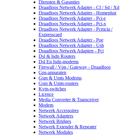
Diensten & Garanties
Draadloos Netwerk Adapter - Cf / Sd / Xd
Draadloos Netwerk Adapter - Homeplug
Draadloos Netwerk Adapter - Pci-e
Draadloos Netwerk Adapter - Pci-x
Draadloos Netwerk Adapter - Pcmcia /
Expresscard
Draadloos Netwerk Adapter - Poe
Draadloos Netwerk Adapter - Usb
Draadloos Netwerk Adapterr - Pci
Dsl & Isdn Routers
Dsl En Isdn-modems
Firewall / Vpn / Gateway - Draadloos
Gps-apparaten
Gsm & Umts Modems
Gsm & Umts-routers
Kvm-switches
Licence
Media Converter & Transceiver
Modem
Netwerk Accessoires
Netwerk Adapters
Netwerk Bridges
Netwerk Extender & Repeater
Netwerk Modules