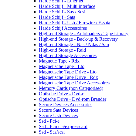
Harde Schijf - Ethernet
Harde Schijf - Multi-interface
Harde Schijf - Sas / Scsi
Harde Schijf - Sata
Harde Schijf - Usb / Firewire / E-sata
Harde Schijf Accessoires
High-end Storage - Autoloaders / Tape Library
High-end Storage - Back-up & Recovery
High-end Storage - Nas / Ndas / San
High-end Storage - Raid
High-end Storage Accessoires
Magnetic Tape - Rdx
Magnetische Tape - Lto
Magnetische Tape Drive - Lto
Magnetische Tape Drive - Rdx
Magnetische Tape Drive Accessoires
Memory Cards (non Categorised)
Optische Drive - Dvd-r
Optische Drive - Dvd-rom Brander
Secure Devices Accessories
Secure Sata Devices
Secure Usb Devices
Ssd - Pci-e
Ssd - Pcmcia/expresscard
Ssd - Sas/scsi