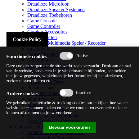
Draadloze Microfoon
Draadloze Speaker Systemen
Draadloze Toebehoren
Game Console
Game Controller
Gaming Accessoires
Geluidskaarten
Cookie Policy
Handheld Multimedia Speler / Recorder
Headsets Vast
Home Theater Systems
Functionele cookies
Microfoon Vast
Multimedia Consoles
Deze cookies zorgen dat de site werkt zoals verwacht; Denk aan de taal
Multimedia Mixer / Versterker
van de website, producten in je winkelmandje bijhouden, aanmelden
met jouw gegevens, winkelmandje het formulier bij het afrekenen,
Multimedia Productie
zoekresultaten filteren etc.
Optical Disk Drive
Pc Videokaart
Repeater / Extender
Andere cookies
Sound Systems Hi-fi
We gebruiken analytische & tracking cookies om te kijken hoe we de
Splitter
website beter kunnen maken en hoe we content en eventuele reclame
Tuners En Recorders
kunnen afstemmen op jouw voorkeur.
Vaste Luidsprekersystemen
Vaste Zender En Ontvanger
Onderwijs & Recreatie
Bewaar voorkeuren
Andere Beveiligingssoftware
Boekhouding / Financiën