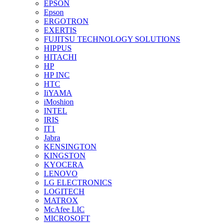
EPSON
Epson
ERGOTRON
EXERTIS
FUJITSU TECHNOLOGY SOLUTIONS
HIPPUS
HITACHI
HP
HP INC
HTC
IiYAMA
iMoshion
INTEL
IRIS
IT1
Jabra
KENSINGTON
KINGSTON
KYOCERA
LENOVO
LG ELECTRONICS
LOGITECH
MATROX
McAfee LIC
MICROSOFT