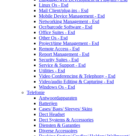
Linux Os - Esd
Mail Client/plug-ins - Esd
Mobile Device Management - Esd
Networking Management - Esd
Ocr/barcode Software - Esd
Office Suites - Esd
Other Os - Esd
Project/time Management - Esd
Remote Access - Esd
Report Management - Esd
Security Suites - Esd
Service & Support - Esd
Utilities - Esd
Video Conferencing & Telephony - Esd
Video/audio Editing & Capturing - Esd
Windows Os - Esd
Telefonie
Antwoordapparaten
Batterijen
Cases/ Bags/ Sleeves/ Skins
Dect Headset
Dect Systems & Accessories
Diensten & Garanties
Diverse Accessoires