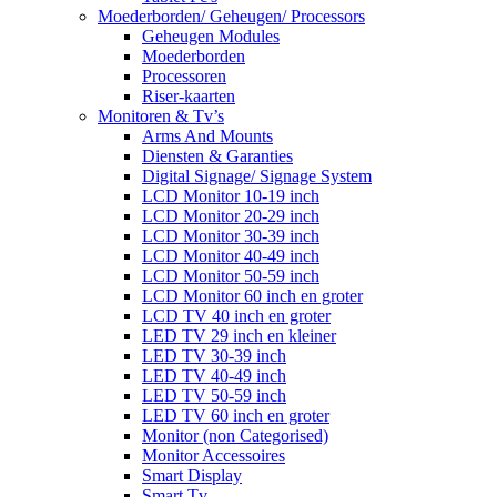
Moederborden/ Geheugen/ Processors
Geheugen Modules
Moederborden
Processoren
Riser-kaarten
Monitoren & Tv’s
Arms And Mounts
Diensten & Garanties
Digital Signage/ Signage System
LCD Monitor 10-19 inch
LCD Monitor 20-29 inch
LCD Monitor 30-39 inch
LCD Monitor 40-49 inch
LCD Monitor 50-59 inch
LCD Monitor 60 inch en groter
LCD TV 40 inch en groter
LED TV 29 inch en kleiner
LED TV 30-39 inch
LED TV 40-49 inch
LED TV 50-59 inch
LED TV 60 inch en groter
Monitor (non Categorised)
Monitor Accessoires
Smart Display
Smart Tv