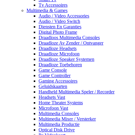
Tv Accessoires
Multimedia & Games
Audio / Video Accessories
Audio / Video Switch
Diensten En Garanties
Digital Photo Frame
Draadloos Multimedia Consoles
Draadloze Av Zender / Ontvanger
Draadloze Headsets
Draadloze Microfoon
Draadloze Speaker Systemen
Draadloze Toebehoren
Game Console
Game Controller
Gaming Accessoires
Geluidskaarten
Handheld Multimedia Speler / Recorder
Headsets Vast
Home Theater Systems
Microfoon Vast
Multimedia Consoles
Multimedia Mixer / Versterker
Multimedia Productie
Optical Disk Drive