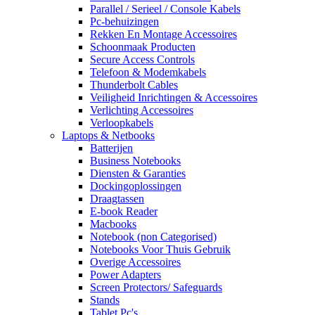
Parallel / Serieel / Console Kabels
Pc-behuizingen
Rekken En Montage Accessoires
Schoonmaak Producten
Secure Access Controls
Telefoon & Modemkabels
Thunderbolt Cables
Veiligheid Inrichtingen & Accessoires
Verlichting Accessoires
Verloopkabels
Laptops & Netbooks
Batterijen
Business Notebooks
Diensten & Garanties
Dockingoplossingen
Draagtassen
E-book Reader
Macbooks
Notebook (non Categorised)
Notebooks Voor Thuis Gebruik
Overige Accessoires
Power Adapters
Screen Protectors/ Safeguards
Stands
Tablet Pc's