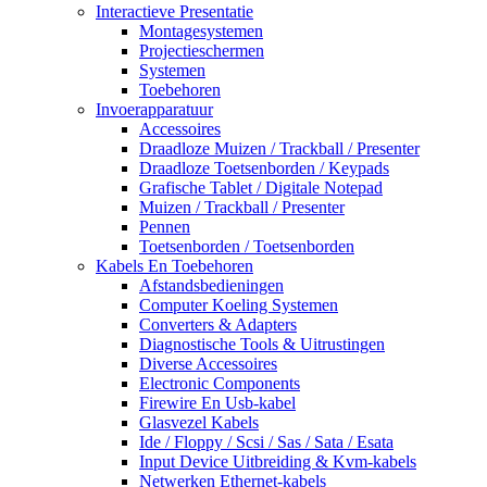
Interactieve Presentatie
Montagesystemen
Projectieschermen
Systemen
Toebehoren
Invoerapparatuur
Accessoires
Draadloze Muizen / Trackball / Presenter
Draadloze Toetsenborden / Keypads
Grafische Tablet / Digitale Notepad
Muizen / Trackball / Presenter
Pennen
Toetsenborden / Toetsenborden
Kabels En Toebehoren
Afstandsbedieningen
Computer Koeling Systemen
Converters & Adapters
Diagnostische Tools & Uitrustingen
Diverse Accessoires
Electronic Components
Firewire En Usb-kabel
Glasvezel Kabels
Ide / Floppy / Scsi / Sas / Sata / Esata
Input Device Uitbreiding & Kvm-kabels
Netwerken Ethernet-kabels