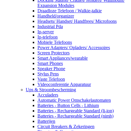
Docking Station/ Cradles/ Holders/ Wallmount/
Expansion Modules
Draadloze Telefoon / Walkie-talkie
Handheld/organizer
Headsets/ Handset/ Handfrees/ Microfoons
Industrial Pda
Ip-server
Ip-telefoon
Mobiele Telefoons
Power Adapters/ Opladers/ Accessoires
Screen Protectors
Smart Appliances/wearable
Smart Phones
Speaker Phone
Stylus Pens
Vaste Telefoon
Videoconferentie Apparatuur
Ups & Stroombescherming
Acculaders
Automatic Power Omschakelautomaten
Batteries - Button Cells - Lithium
Batteries - Rechargeable Standard (li-ion)
Batteries - Rechargeable Standard (nimh)
Batterijen
Circuit Breakers & Zekeringen