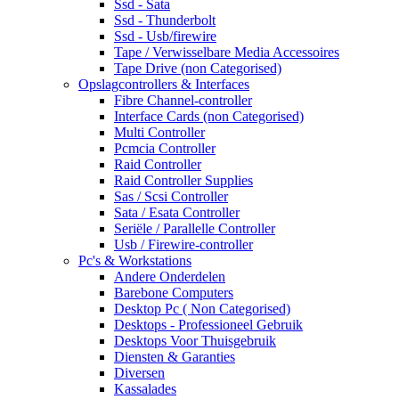
Ssd - Sata
Ssd - Thunderbolt
Ssd - Usb/firewire
Tape / Verwisselbare Media Accessoires
Tape Drive (non Categorised)
Opslagcontrollers & Interfaces
Fibre Channel-controller
Interface Cards (non Categorised)
Multi Controller
Pcmcia Controller
Raid Controller
Raid Controller Supplies
Sas / Scsi Controller
Sata / Esata Controller
Seriële / Parallelle Controller
Usb / Firewire-controller
Pc's & Workstations
Andere Onderdelen
Barebone Computers
Desktop Pc ( Non Categorised)
Desktops - Professioneel Gebruik
Desktops Voor Thuisgebruik
Diensten & Garanties
Diversen
Kassalades