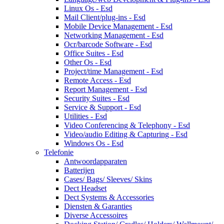
Linux Os - Esd
Mail Client/plug-ins - Esd
Mobile Device Management - Esd
Networking Management - Esd
Ocr/barcode Software - Esd
Office Suites - Esd
Other Os - Esd
Project/time Management - Esd
Remote Access - Esd
Report Management - Esd
Security Suites - Esd
Service & Support - Esd
Utilities - Esd
Video Conferencing & Telephony - Esd
Video/audio Editing & Capturing - Esd
Windows Os - Esd
Telefonie
Antwoordapparaten
Batterijen
Cases/ Bags/ Sleeves/ Skins
Dect Headset
Dect Systems & Accessories
Diensten & Garanties
Diverse Accessoires