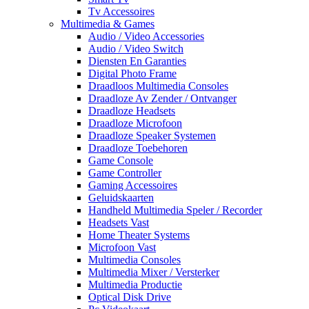
Tv Accessoires
Multimedia & Games
Audio / Video Accessories
Audio / Video Switch
Diensten En Garanties
Digital Photo Frame
Draadloos Multimedia Consoles
Draadloze Av Zender / Ontvanger
Draadloze Headsets
Draadloze Microfoon
Draadloze Speaker Systemen
Draadloze Toebehoren
Game Console
Game Controller
Gaming Accessoires
Geluidskaarten
Handheld Multimedia Speler / Recorder
Headsets Vast
Home Theater Systems
Microfoon Vast
Multimedia Consoles
Multimedia Mixer / Versterker
Multimedia Productie
Optical Disk Drive