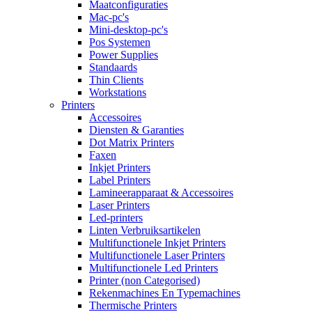
Maatconfiguraties
Mac-pc's
Mini-desktop-pc's
Pos Systemen
Power Supplies
Standaards
Thin Clients
Workstations
Printers
Accessoires
Diensten & Garanties
Dot Matrix Printers
Faxen
Inkjet Printers
Label Printers
Lamineerapparaat & Accessoires
Laser Printers
Led-printers
Linten Verbruiksartikelen
Multifunctionele Inkjet Printers
Multifunctionele Laser Printers
Multifunctionele Led Printers
Printer (non Categorised)
Rekenmachines En Typemachines
Thermische Printers