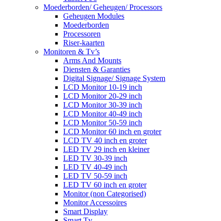
Moederborden/ Geheugen/ Processors
Geheugen Modules
Moederborden
Processoren
Riser-kaarten
Monitoren & Tv’s
Arms And Mounts
Diensten & Garanties
Digital Signage/ Signage System
LCD Monitor 10-19 inch
LCD Monitor 20-29 inch
LCD Monitor 30-39 inch
LCD Monitor 40-49 inch
LCD Monitor 50-59 inch
LCD Monitor 60 inch en groter
LCD TV 40 inch en groter
LED TV 29 inch en kleiner
LED TV 30-39 inch
LED TV 40-49 inch
LED TV 50-59 inch
LED TV 60 inch en groter
Monitor (non Categorised)
Monitor Accessoires
Smart Display
Smart Tv