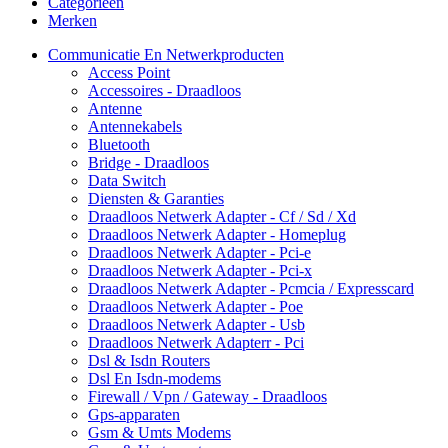
Categorieën
Merken
Communicatie En Netwerkproducten
Access Point
Accessoires - Draadloos
Antenne
Antennekabels
Bluetooth
Bridge - Draadloos
Data Switch
Diensten & Garanties
Draadloos Netwerk Adapter - Cf / Sd / Xd
Draadloos Netwerk Adapter - Homeplug
Draadloos Netwerk Adapter - Pci-e
Draadloos Netwerk Adapter - Pci-x
Draadloos Netwerk Adapter - Pcmcia / Expresscard
Draadloos Netwerk Adapter - Poe
Draadloos Netwerk Adapter - Usb
Draadloos Netwerk Adapterr - Pci
Dsl & Isdn Routers
Dsl En Isdn-modems
Firewall / Vpn / Gateway - Draadloos
Gps-apparaten
Gsm & Umts Modems