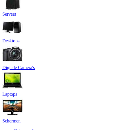
Servers
Desktops
Digitale Camera's
Laptops
Schermen