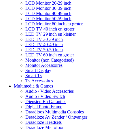
LCD Monitor 20-29 inch
LCD Monitor 30-39 inch
LCD Monitor 40-49 inch
LCD Monitor 50-59 inch
LCD Monitor 60 inch en groter
LCD TV 40 inch en groter
LED TV 29 inch en kleiner
LED TV 30-39 inch
LED TV 40-49 inch
LED TV 50-59 inch
LED TV 60 inch en groter
Monitor (non Categorised)
Monitor Accessoires
Smart Display
Smart Tv
Tv Accessoires
Multimedia & Games
Audio / Video Accessories
Audio / Video Switch
Diensten En Garanties
Digital Photo Frame
Draadloos Multimedia Consoles
Draadloze Av Zender / Ontvanger
Draadloze Headsets
Draadloze Microfoon