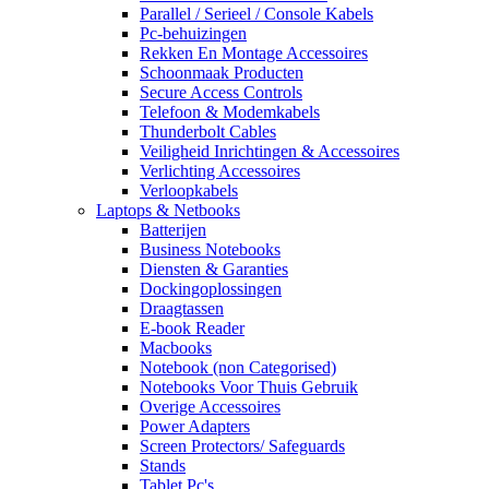
Parallel / Serieel / Console Kabels
Pc-behuizingen
Rekken En Montage Accessoires
Schoonmaak Producten
Secure Access Controls
Telefoon & Modemkabels
Thunderbolt Cables
Veiligheid Inrichtingen & Accessoires
Verlichting Accessoires
Verloopkabels
Laptops & Netbooks
Batterijen
Business Notebooks
Diensten & Garanties
Dockingoplossingen
Draagtassen
E-book Reader
Macbooks
Notebook (non Categorised)
Notebooks Voor Thuis Gebruik
Overige Accessoires
Power Adapters
Screen Protectors/ Safeguards
Stands
Tablet Pc's