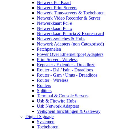
Netwerk Pci Kaart
Netwerk Print Servers
Netwerk Time-servers & Toebehoren
Netwerk Video Recorder & Server
Netwerkkaart Pci-e
Netwerkkaart Pci-x
Netwerkkaart Pcmcia & Expresscard
Netwerk-switches & Hubs
Network Adapters (non Categorised)
Patchpanelen
Power Over Ethernet (poe) Adapters
Print Server - Wireless
Repeater / Extender - Draadloze
Router - Dsl / Isdn - Draadloos
Router - Gsm / Umts - Draadloos
Router - Wireless
Routers
Splitters
Terminal & Console Servers
Usb & Firewire Hubs
Usb Network Adapters
Veiligheid Inrichtingen & Gateway
Digital Signage
Systemen
Toebehoren