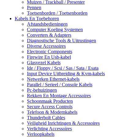
Muizen / Trackball / Presenter
Pennen
Toetsenborden / Toetsenborden
Kabels En Toebehoren
Afstandsbedieningen
Computer Koeling Systemen
Converters & Adapters
Diagnostische Tools & Uitrustingen
Diverse Accessoires
Electronic Components
Firewire En Usb-kabel
Glasvezel Kabels
Ide / Floppy / Scsi / Sas / Sata / Esata
Input Device Uitbreiding & Kvm-kabels
Netwerken Ethernet-kabels
Parallel / Serieel / Console Kabels
Pc-behuizingen
Rekken En Montage Accessoires
Schoonmaak Producten
Secure Access Controls
Telefoon & Modemkabels
Thunderbolt Cables
Veiligheid Inrichtingen & Accessoires
Verlichting Accessoires
Verloopkabels