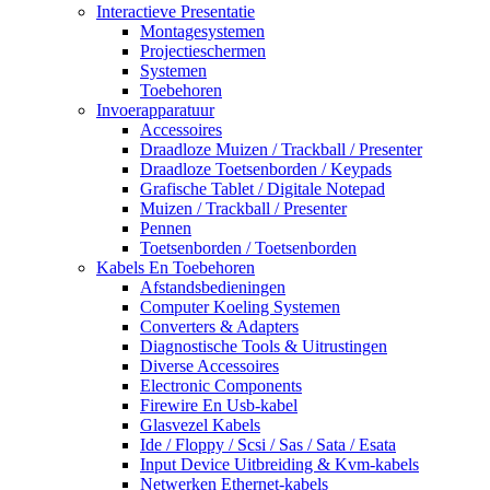
Interactieve Presentatie
Montagesystemen
Projectieschermen
Systemen
Toebehoren
Invoerapparatuur
Accessoires
Draadloze Muizen / Trackball / Presenter
Draadloze Toetsenborden / Keypads
Grafische Tablet / Digitale Notepad
Muizen / Trackball / Presenter
Pennen
Toetsenborden / Toetsenborden
Kabels En Toebehoren
Afstandsbedieningen
Computer Koeling Systemen
Converters & Adapters
Diagnostische Tools & Uitrustingen
Diverse Accessoires
Electronic Components
Firewire En Usb-kabel
Glasvezel Kabels
Ide / Floppy / Scsi / Sas / Sata / Esata
Input Device Uitbreiding & Kvm-kabels
Netwerken Ethernet-kabels