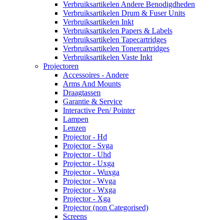
Verbruiksartikelen Andere Benodigdheden
Verbruiksartikelen Drum & Fuser Units
Verbruiksartikelen Inkt
Verbruiksartikelen Papers & Labels
Verbruiksartikelen Tapecartridges
Verbruiksartikelen Tonercartridges
Verbruiksartikelen Vaste Inkt
Projectoren
Accessoires - Andere
Arms And Mounts
Draagtassen
Garantie & Service
Interactive Pen/ Pointer
Lampen
Lenzen
Projector - Hd
Projector - Svga
Projector - Uhd
Projector - Uxga
Projector - Wuxga
Projector - Wvga
Projector - Wxga
Projector - Xga
Projector (non Categorised)
Screens