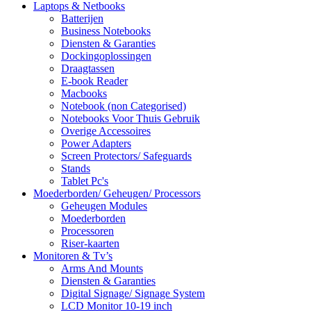
Laptops & Netbooks
Batterijen
Business Notebooks
Diensten & Garanties
Dockingoplossingen
Draagtassen
E-book Reader
Macbooks
Notebook (non Categorised)
Notebooks Voor Thuis Gebruik
Overige Accessoires
Power Adapters
Screen Protectors/ Safeguards
Stands
Tablet Pc's
Moederborden/ Geheugen/ Processors
Geheugen Modules
Moederborden
Processoren
Riser-kaarten
Monitoren & Tv’s
Arms And Mounts
Diensten & Garanties
Digital Signage/ Signage System
LCD Monitor 10-19 inch