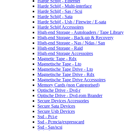
Harde Schijf - Ethernet
Harde Schijf - Multi-interface
Harde Schijf - Sas / Scsi
Harde Schijf - Sata
Harde Schijf - Usb / Firewire / E-sata
Harde Schijf Accessoires
High-end Storage - Autoloaders / Tape Library
High-end Storage - Back-up & Recovery
High-end Storage - Nas / Ndas / San
High-end Storage - Raid
High-end Storage Accessoires
Magnetic Tape - Rdx
Magnetische Tape - Lto
Magnetische Tape Drive - Lto
Magnetische Tape Drive - Rdx
Magnetische Tape Drive Accessoires
Memory Cards (non Categorised)
Optische Drive - Dvd-r
Optische Drive - Dvd-rom Brander
Secure Devices Accessories
Secure Sata Devices
Secure Usb Devices
Ssd - Pci-e
Ssd - Pcmcia/expresscard
Ssd - Sas/scsi