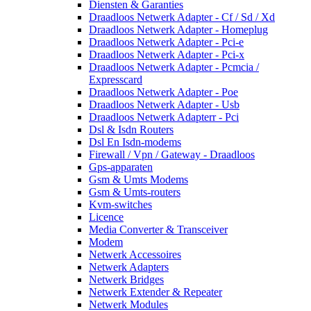
Diensten & Garanties
Draadloos Netwerk Adapter - Cf / Sd / Xd
Draadloos Netwerk Adapter - Homeplug
Draadloos Netwerk Adapter - Pci-e
Draadloos Netwerk Adapter - Pci-x
Draadloos Netwerk Adapter - Pcmcia /
Expresscard
Draadloos Netwerk Adapter - Poe
Draadloos Netwerk Adapter - Usb
Draadloos Netwerk Adapterr - Pci
Dsl & Isdn Routers
Dsl En Isdn-modems
Firewall / Vpn / Gateway - Draadloos
Gps-apparaten
Gsm & Umts Modems
Gsm & Umts-routers
Kvm-switches
Licence
Media Converter & Transceiver
Modem
Netwerk Accessoires
Netwerk Adapters
Netwerk Bridges
Netwerk Extender & Repeater
Netwerk Modules