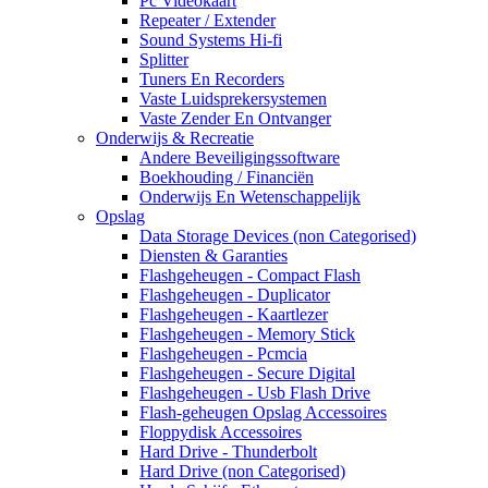
Pc Videokaart
Repeater / Extender
Sound Systems Hi-fi
Splitter
Tuners En Recorders
Vaste Luidsprekersystemen
Vaste Zender En Ontvanger
Onderwijs & Recreatie
Andere Beveiligingssoftware
Boekhouding / Financiën
Onderwijs En Wetenschappelijk
Opslag
Data Storage Devices (non Categorised)
Diensten & Garanties
Flashgeheugen - Compact Flash
Flashgeheugen - Duplicator
Flashgeheugen - Kaartlezer
Flashgeheugen - Memory Stick
Flashgeheugen - Pcmcia
Flashgeheugen - Secure Digital
Flashgeheugen - Usb Flash Drive
Flash-geheugen Opslag Accessoires
Floppydisk Accessoires
Hard Drive - Thunderbolt
Hard Drive (non Categorised)