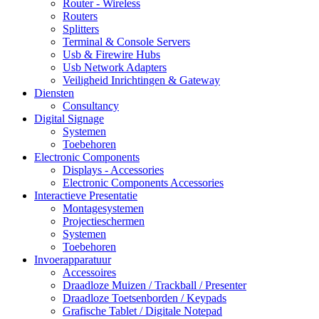
Router - Wireless
Routers
Splitters
Terminal & Console Servers
Usb & Firewire Hubs
Usb Network Adapters
Veiligheid Inrichtingen & Gateway
Diensten
Consultancy
Digital Signage
Systemen
Toebehoren
Electronic Components
Displays - Accessories
Electronic Components Accessories
Interactieve Presentatie
Montagesystemen
Projectieschermen
Systemen
Toebehoren
Invoerapparatuur
Accessoires
Draadloze Muizen / Trackball / Presenter
Draadloze Toetsenborden / Keypads
Grafische Tablet / Digitale Notepad