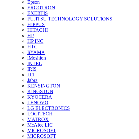
Epson
ERGOTRON
EXERTIS
FUJITSU TECHNOLOGY SOLUTIONS
HIPPUS
HITACHI
HP
HP INC
HTC
IiYAMA
iMoshion
INTEL
IRIS
IT1
Jabra
KENSINGTON
KINGSTON
KYOCERA
LENOVO
LG ELECTRONICS
LOGITECH
MATROX
McAfee LIC
MICROSOFT
MICROSOFT