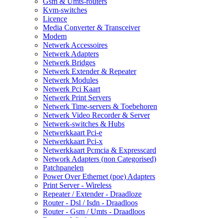
Gsm & Umts-routers
Kvm-switches
Licence
Media Converter & Transceiver
Modem
Netwerk Accessoires
Netwerk Adapters
Netwerk Bridges
Netwerk Extender & Repeater
Netwerk Modules
Netwerk Pci Kaart
Netwerk Print Servers
Netwerk Time-servers & Toebehoren
Netwerk Video Recorder & Server
Netwerk-switches & Hubs
Netwerkkaart Pci-e
Netwerkkaart Pci-x
Netwerkkaart Pcmcia & Expresscard
Network Adapters (non Categorised)
Patchpanelen
Power Over Ethernet (poe) Adapters
Print Server - Wireless
Repeater / Extender - Draadloze
Router - Dsl / Isdn - Draadloos
Router - Gsm / Umts - Draadloos