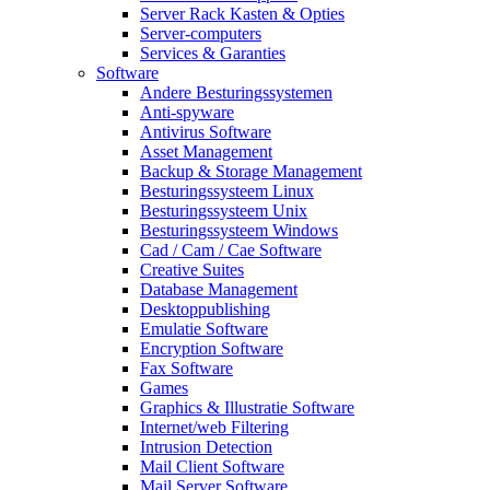
Server Rack Kasten & Opties
Server-computers
Services & Garanties
Software
Andere Besturingssystemen
Anti-spyware
Antivirus Software
Asset Management
Backup & Storage Management
Besturingssysteem Linux
Besturingssysteem Unix
Besturingssysteem Windows
Cad / Cam / Cae Software
Creative Suites
Database Management
Desktoppublishing
Emulatie Software
Encryption Software
Fax Software
Games
Graphics & Illustratie Software
Internet/web Filtering
Intrusion Detection
Mail Client Software
Mail Server Software