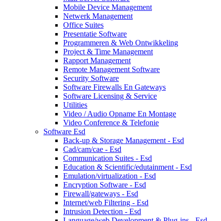
Mobile Device Management
Netwerk Management
Office Suites
Presentatie Software
Programmeren & Web Ontwikkeling
Project & Time Management
Rapport Management
Remote Management Software
Security Software
Software Firewalls En Gateways
Software Licensing & Service
Utilities
Video / Audio Opname En Montage
Video Conference & Telefonie
Software Esd
Back-up & Storage Management - Esd
Cad/cam/cae - Esd
Communication Suites - Esd
Education & Scientific/edutainment - Esd
Emulation/virtualization - Esd
Encryption Software - Esd
Firewall/gateways - Esd
Internet/web Filtering - Esd
Intrusion Detection - Esd
Language/web Development & Plug-ins - Esd