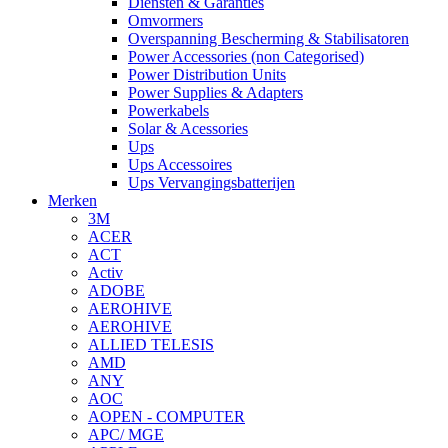
Diensten & Garanties
Omvormers
Overspanning Bescherming & Stabilisatoren
Power Accessories (non Categorised)
Power Distribution Units
Power Supplies & Adapters
Powerkabels
Solar & Acessories
Ups
Ups Accessoires
Ups Vervangingsbatterijen
Merken
3M
ACER
ACT
Activ
ADOBE
AEROHIVE
AEROHIVE
ALLIED TELESIS
AMD
ANY
AOC
AOPEN - COMPUTER
APC/ MGE