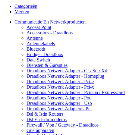
Categorieën
Merken
Communicatie En Netwerkproducten
Access Point
Accessoires - Draadloos
Antenne
Antennekabels
Bluetooth
Bridge - Draadloos
Data Switch
Diensten & Garanties
Draadloos Netwerk Adapter - Cf / Sd / Xd
Draadloos Netwerk Adapter - Homeplug
Draadloos Netwerk Adapter - Pci-e
Draadloos Netwerk Adapter - Pci-x
Draadloos Netwerk Adapter - Pcmcia / Expresscard
Draadloos Netwerk Adapter - Poe
Draadloos Netwerk Adapter - Usb
Draadloos Netwerk Adapterr - Pci
Dsl & Isdn Routers
Dsl En Isdn-modems
Firewall / Vpn / Gateway - Draadloos
Gps-apparaten