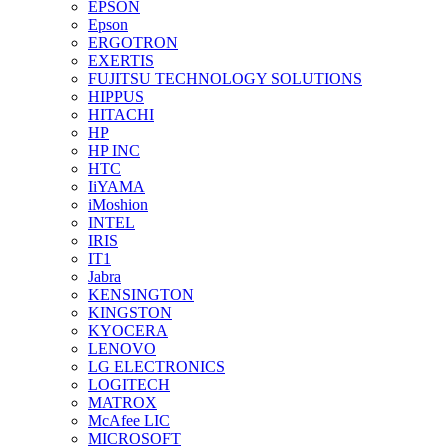
EPSON
Epson
ERGOTRON
EXERTIS
FUJITSU TECHNOLOGY SOLUTIONS
HIPPUS
HITACHI
HP
HP INC
HTC
IiYAMA
iMoshion
INTEL
IRIS
IT1
Jabra
KENSINGTON
KINGSTON
KYOCERA
LENOVO
LG ELECTRONICS
LOGITECH
MATROX
McAfee LIC
MICROSOFT