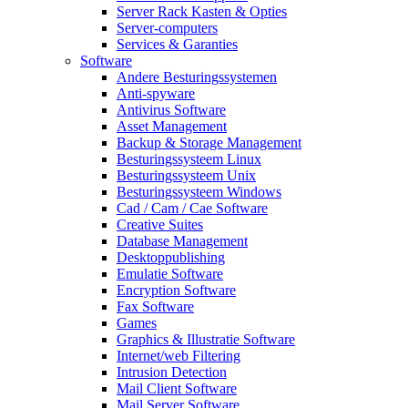
Server Rack Kasten & Opties
Server-computers
Services & Garanties
Software
Andere Besturingssystemen
Anti-spyware
Antivirus Software
Asset Management
Backup & Storage Management
Besturingssysteem Linux
Besturingssysteem Unix
Besturingssysteem Windows
Cad / Cam / Cae Software
Creative Suites
Database Management
Desktoppublishing
Emulatie Software
Encryption Software
Fax Software
Games
Graphics & Illustratie Software
Internet/web Filtering
Intrusion Detection
Mail Client Software
Mail Server Software