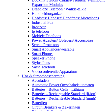
Docking Station/ Cradles/ Holders/ Wallmount/
Expansion Modules
Draadloze Telefoon / Walkie-talkie
Handheld/organizer
Headsets/ Handset/ Handfrees/ Microfoons
Industrial Pda
Ip-server
Ip-telefoon
Mobiele Telefoons
Power Adapters/ Opladers/ Accessoires
Screen Protectors
Smart Appliances/wearable
Smart Phones
Speaker Phone
Stylus Pens
Vaste Telefoon
Videoconferentie Apparatuur
Ups & Stroombescherming
Acculaders
Automatic Power Omschakelautomaten
Batteries - Button Cells - Lithium
Batteries - Rechargeable Standard (li-ion)
Batteries - Rechargeable Standard (nimh)
Batterijen
Circuit Breakers & Zekeringen