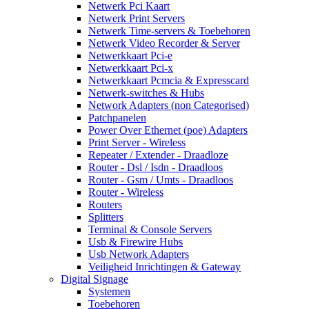
Netwerk Pci Kaart
Netwerk Print Servers
Netwerk Time-servers & Toebehoren
Netwerk Video Recorder & Server
Netwerkkaart Pci-e
Netwerkkaart Pci-x
Netwerkkaart Pcmcia & Expresscard
Netwerk-switches & Hubs
Network Adapters (non Categorised)
Patchpanelen
Power Over Ethernet (poe) Adapters
Print Server - Wireless
Repeater / Extender - Draadloze
Router - Dsl / Isdn - Draadloos
Router - Gsm / Umts - Draadloos
Router - Wireless
Routers
Splitters
Terminal & Console Servers
Usb & Firewire Hubs
Usb Network Adapters
Veiligheid Inrichtingen & Gateway
Digital Signage
Systemen
Toebehoren