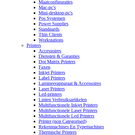
Maatconfiguraties
Mac-pc's
Mini-desktop-pc's
Pos Systemen
Power Supplies
Standaards
Thin Clients
Workstations
Printers
Accessoires
Diensten & Garanties
Dot Matrix Printers
Faxen
Inkjet Printers
Label Printers
Lamineerapparaat & Accessoires
Laser Printers
Led-printers
Linten Verbruiksartikelen
Multifunctionele Inkjet Printers
Multifunctionele Laser Printers
Multifunctionele Led Printers
Printer (non Categorised)
Rekenmachines En Typemachines
Thermische Printers