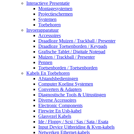
Interactieve Presentatie
Montagesystemen
Projectieschermen
Systemen
Toebehoren
Invoerapparatuur
Accessoires
Draadloze Muizen / Trackball / Presenter
Draadloze Toetsenborden / Keypads
Grafische Tablet / Digitale Notepad
Muizen / Trackball / Presenter
Pennen
Toetsenborden / Toetsenborden
Kabels En Toebehoren
Afstandsbedieningen
Computer Koeling Systemen
Converters & Adapters
Diagnostische Tools & Uitrustingen
Diverse Accessoires
Electronic Components
Firewire En Usb-kabel
Glasvezel Kabels
Ide / Floppy / Scsi / Sas / Sata / Esata
Input Device Uitbreiding & Kvm-kabels
Netwerken Ethernet-kabels