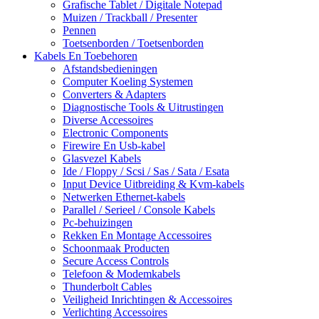
Grafische Tablet / Digitale Notepad
Muizen / Trackball / Presenter
Pennen
Toetsenborden / Toetsenborden
Kabels En Toebehoren
Afstandsbedieningen
Computer Koeling Systemen
Converters & Adapters
Diagnostische Tools & Uitrustingen
Diverse Accessoires
Electronic Components
Firewire En Usb-kabel
Glasvezel Kabels
Ide / Floppy / Scsi / Sas / Sata / Esata
Input Device Uitbreiding & Kvm-kabels
Netwerken Ethernet-kabels
Parallel / Serieel / Console Kabels
Pc-behuizingen
Rekken En Montage Accessoires
Schoonmaak Producten
Secure Access Controls
Telefoon & Modemkabels
Thunderbolt Cables
Veiligheid Inrichtingen & Accessoires
Verlichting Accessoires