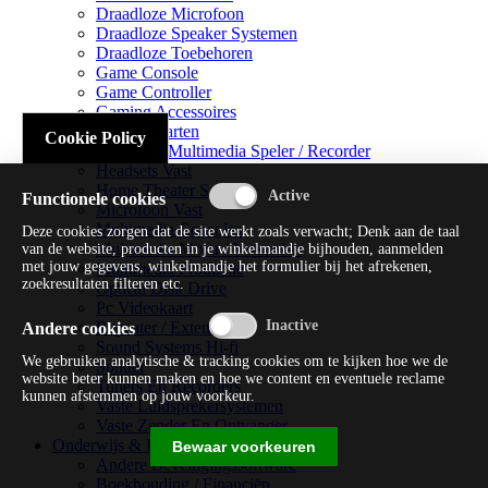
Draadloze Microfoon
Draadloze Speaker Systemen
Draadloze Toebehoren
Game Console
Game Controller
Gaming Accessoires
Geluidskaarten
Cookie Policy
Handheld Multimedia Speler / Recorder
Headsets Vast
Home Theater Systems
Functionele cookies
Microfoon Vast
Multimedia Consoles
Deze cookies zorgen dat de site werkt zoals verwacht; Denk aan de taal
Multimedia Mixer / Versterker
van de website, producten in je winkelmandje bijhouden, aanmelden
met jouw gegevens, winkelmandje het formulier bij het afrekenen,
Multimedia Productie
zoekresultaten filteren etc.
Optical Disk Drive
Pc Videokaart
Repeater / Extender
Andere cookies
Sound Systems Hi-fi
We gebruiken analytische & tracking cookies om te kijken hoe we de
Splitter
website beter kunnen maken en hoe we content en eventuele reclame
Tuners En Recorders
kunnen afstemmen op jouw voorkeur.
Vaste Luidsprekersystemen
Vaste Zender En Ontvanger
Onderwijs & Recreatie
Bewaar voorkeuren
Andere Beveiligingssoftware
Boekhouding / Financiën