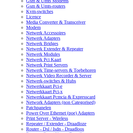
Gsm & Umts Modems
Gsm & Umts-routers
Kvm-switches
Licence
Media Converter & Transceiver
Modem
Netwerk Accessoires
Netwerk Adapters
Netwerk Bridges
Netwerk Extender & Repeater
Netwerk Modules
Netwerk Pci Kaart
Netwerk Print Servers
Netwerk Time-servers & Toebehoren
Netwerk Video Recorder & Server
Netwerk-switches & Hubs
Netwerkkaart Pci-e
Netwerkkaart Pci-x
Netwerkkaart Pcmcia & Expresscard
Network Adapters (non Categorised)
Patchpanelen
Power Over Ethernet (poe) Adapters
Print Server - Wireless
Repeater / Extender - Draadloze
Router - Dsl / Isdn - Draadloos