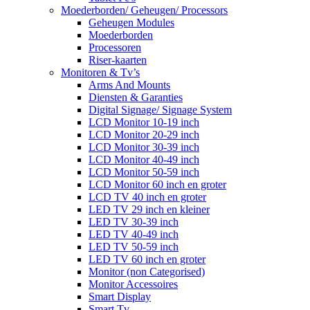
Moederborden/ Geheugen/ Processors
Geheugen Modules
Moederborden
Processoren
Riser-kaarten
Monitoren & Tv’s
Arms And Mounts
Diensten & Garanties
Digital Signage/ Signage System
LCD Monitor 10-19 inch
LCD Monitor 20-29 inch
LCD Monitor 30-39 inch
LCD Monitor 40-49 inch
LCD Monitor 50-59 inch
LCD Monitor 60 inch en groter
LCD TV 40 inch en groter
LED TV 29 inch en kleiner
LED TV 30-39 inch
LED TV 40-49 inch
LED TV 50-59 inch
LED TV 60 inch en groter
Monitor (non Categorised)
Monitor Accessoires
Smart Display
Smart Tv