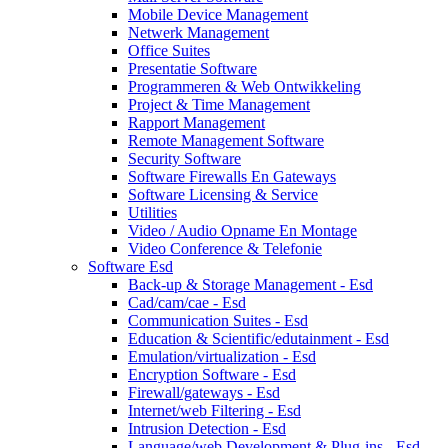
Mobile Device Management
Netwerk Management
Office Suites
Presentatie Software
Programmeren & Web Ontwikkeling
Project & Time Management
Rapport Management
Remote Management Software
Security Software
Software Firewalls En Gateways
Software Licensing & Service
Utilities
Video / Audio Opname En Montage
Video Conference & Telefonie
Software Esd
Back-up & Storage Management - Esd
Cad/cam/cae - Esd
Communication Suites - Esd
Education & Scientific/edutainment - Esd
Emulation/virtualization - Esd
Encryption Software - Esd
Firewall/gateways - Esd
Internet/web Filtering - Esd
Intrusion Detection - Esd
Language/web Development & Plug-ins - Esd