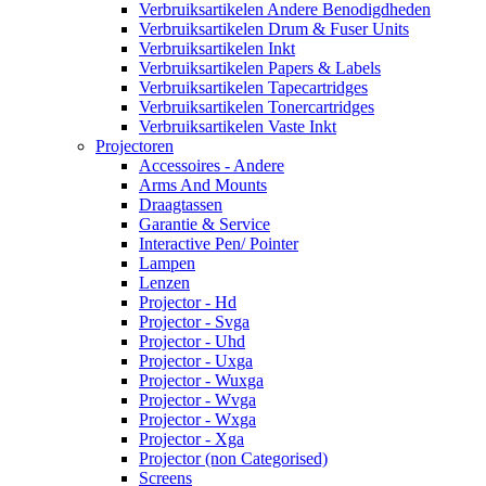
Verbruiksartikelen Andere Benodigdheden
Verbruiksartikelen Drum & Fuser Units
Verbruiksartikelen Inkt
Verbruiksartikelen Papers & Labels
Verbruiksartikelen Tapecartridges
Verbruiksartikelen Tonercartridges
Verbruiksartikelen Vaste Inkt
Projectoren
Accessoires - Andere
Arms And Mounts
Draagtassen
Garantie & Service
Interactive Pen/ Pointer
Lampen
Lenzen
Projector - Hd
Projector - Svga
Projector - Uhd
Projector - Uxga
Projector - Wuxga
Projector - Wvga
Projector - Wxga
Projector - Xga
Projector (non Categorised)
Screens