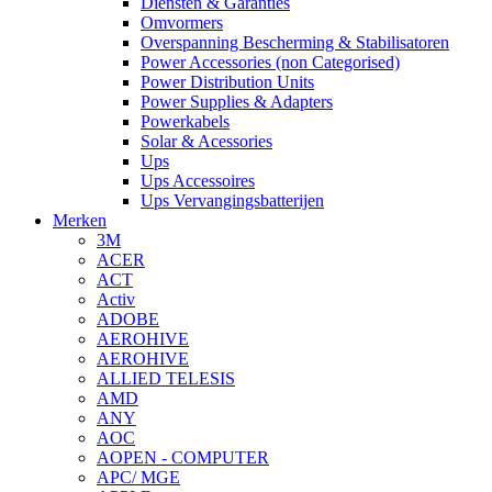
Diensten & Garanties
Omvormers
Overspanning Bescherming & Stabilisatoren
Power Accessories (non Categorised)
Power Distribution Units
Power Supplies & Adapters
Powerkabels
Solar & Acessories
Ups
Ups Accessoires
Ups Vervangingsbatterijen
Merken
3M
ACER
ACT
Activ
ADOBE
AEROHIVE
AEROHIVE
ALLIED TELESIS
AMD
ANY
AOC
AOPEN - COMPUTER
APC/ MGE