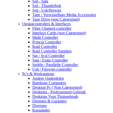
Ssd - Sata
Ssd - Thunderbolt
Ssd - Usb/firewire
Tape / Verwisselbare Media Accessoires
Tape Drive (non Categorised)
Opslagcontrollers & Interfaces
Fibre Channel-controller
Interface Cards (non Categorised)
Multi Controller
Pcmcia Controller
Raid Controller
Raid Controller Supplies
Sas / Scsi Controller
Sata / Esata Controller
Seriële / Parallelle Controller
Usb / Firewire-controller
Pc's & Workstations
Andere Onderdelen
Barebone Computers
Desktop Pc ( Non Categorised)
Desktops - Professioneel Gebruik
Desktops Voor Thuisgebruik
Diensten & Garanties
Diversen
Kassalades