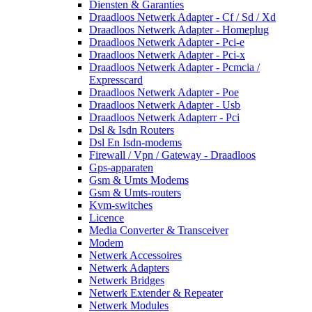
Diensten & Garanties
Draadloos Netwerk Adapter - Cf / Sd / Xd
Draadloos Netwerk Adapter - Homeplug
Draadloos Netwerk Adapter - Pci-e
Draadloos Netwerk Adapter - Pci-x
Draadloos Netwerk Adapter - Pcmcia /
Expresscard
Draadloos Netwerk Adapter - Poe
Draadloos Netwerk Adapter - Usb
Draadloos Netwerk Adapterr - Pci
Dsl & Isdn Routers
Dsl En Isdn-modems
Firewall / Vpn / Gateway - Draadloos
Gps-apparaten
Gsm & Umts Modems
Gsm & Umts-routers
Kvm-switches
Licence
Media Converter & Transceiver
Modem
Netwerk Accessoires
Netwerk Adapters
Netwerk Bridges
Netwerk Extender & Repeater
Netwerk Modules