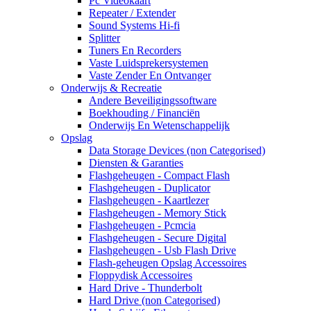
Pc Videokaart
Repeater / Extender
Sound Systems Hi-fi
Splitter
Tuners En Recorders
Vaste Luidsprekersystemen
Vaste Zender En Ontvanger
Onderwijs & Recreatie
Andere Beveiligingssoftware
Boekhouding / Financiën
Onderwijs En Wetenschappelijk
Opslag
Data Storage Devices (non Categorised)
Diensten & Garanties
Flashgeheugen - Compact Flash
Flashgeheugen - Duplicator
Flashgeheugen - Kaartlezer
Flashgeheugen - Memory Stick
Flashgeheugen - Pcmcia
Flashgeheugen - Secure Digital
Flashgeheugen - Usb Flash Drive
Flash-geheugen Opslag Accessoires
Floppydisk Accessoires
Hard Drive - Thunderbolt
Hard Drive (non Categorised)