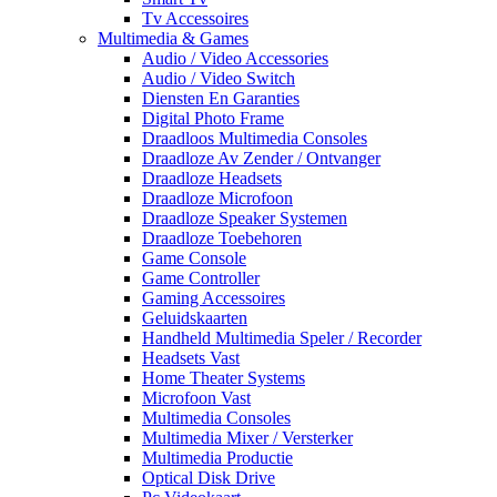
Tv Accessoires
Multimedia & Games
Audio / Video Accessories
Audio / Video Switch
Diensten En Garanties
Digital Photo Frame
Draadloos Multimedia Consoles
Draadloze Av Zender / Ontvanger
Draadloze Headsets
Draadloze Microfoon
Draadloze Speaker Systemen
Draadloze Toebehoren
Game Console
Game Controller
Gaming Accessoires
Geluidskaarten
Handheld Multimedia Speler / Recorder
Headsets Vast
Home Theater Systems
Microfoon Vast
Multimedia Consoles
Multimedia Mixer / Versterker
Multimedia Productie
Optical Disk Drive