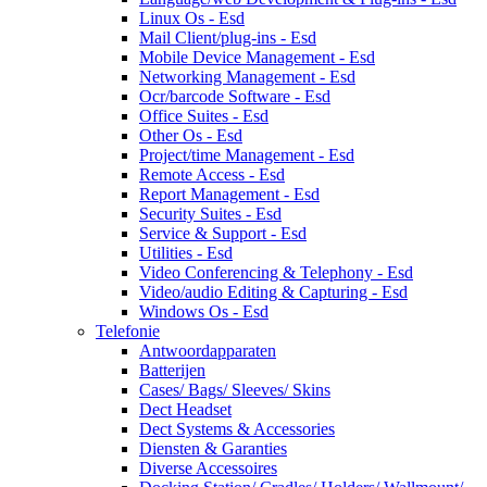
Linux Os - Esd
Mail Client/plug-ins - Esd
Mobile Device Management - Esd
Networking Management - Esd
Ocr/barcode Software - Esd
Office Suites - Esd
Other Os - Esd
Project/time Management - Esd
Remote Access - Esd
Report Management - Esd
Security Suites - Esd
Service & Support - Esd
Utilities - Esd
Video Conferencing & Telephony - Esd
Video/audio Editing & Capturing - Esd
Windows Os - Esd
Telefonie
Antwoordapparaten
Batterijen
Cases/ Bags/ Sleeves/ Skins
Dect Headset
Dect Systems & Accessories
Diensten & Garanties
Diverse Accessoires