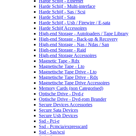
Harde Schijf - Ethernet
Harde Schijf - Multi-interface
Harde Schijf - Sas / Scsi
Harde Schijf - Sata
Harde Schijf - Usb / Firewire / E-sata
Harde Schijf Accessoires
High-end Storage - Autoloaders / Tape Library
High-end Storage - Back-up & Recovery
High-end Storage - Nas / Ndas / San
High-end Storage - Raid
High-end Storage Accessoires
Magnetic Tape - Rdx
Magnetische Tape - Lto
Magnetische Tape Drive - Lto
Magnetische Tape Drive - Rdx
Magnetische Tape Drive Accessoires
Memory Cards (non Categorised)
Optische Drive - Dvd-r
Optische Drive - Dvd-rom Brander
Secure Devices Accessories
Secure Sata Devices
Secure Usb Devices
Ssd - Pci-e
Ssd - Pcmcia/expresscard
Ssd - Sas/scsi