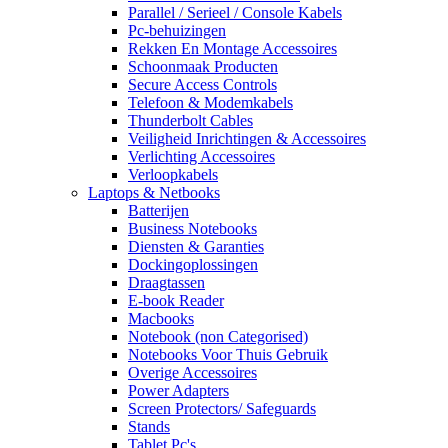
Parallel / Serieel / Console Kabels
Pc-behuizingen
Rekken En Montage Accessoires
Schoonmaak Producten
Secure Access Controls
Telefoon & Modemkabels
Thunderbolt Cables
Veiligheid Inrichtingen & Accessoires
Verlichting Accessoires
Verloopkabels
Laptops & Netbooks
Batterijen
Business Notebooks
Diensten & Garanties
Dockingoplossingen
Draagtassen
E-book Reader
Macbooks
Notebook (non Categorised)
Notebooks Voor Thuis Gebruik
Overige Accessoires
Power Adapters
Screen Protectors/ Safeguards
Stands
Tablet Pc's