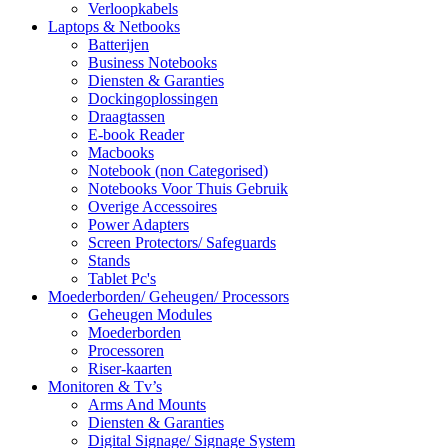
Verloopkabels
Laptops & Netbooks
Batterijen
Business Notebooks
Diensten & Garanties
Dockingoplossingen
Draagtassen
E-book Reader
Macbooks
Notebook (non Categorised)
Notebooks Voor Thuis Gebruik
Overige Accessoires
Power Adapters
Screen Protectors/ Safeguards
Stands
Tablet Pc's
Moederborden/ Geheugen/ Processors
Geheugen Modules
Moederborden
Processoren
Riser-kaarten
Monitoren & Tv’s
Arms And Mounts
Diensten & Garanties
Digital Signage/ Signage System