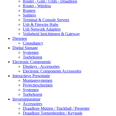
Router - Gsm / Umts - Draadloos
Router - Wireless
Routers
Splitters
Terminal & Console Servers
Usb & Firewire Hubs
Usb Network Adapters
Veiligheid Inrichtingen & Gateway
Diensten
Consultancy
Digital Signage
Systemen
Toebehoren
Electronic Components
Displays - Accessories
Electronic Components Accessories
Interactieve Presentatie
Montagesystemen
Projectieschermen
Systemen
Toebehoren
Invoerapparatuur
Accessoires
Draadloze Muizen / Trackball / Presenter
Draadloze Toetsenborden / Keypads