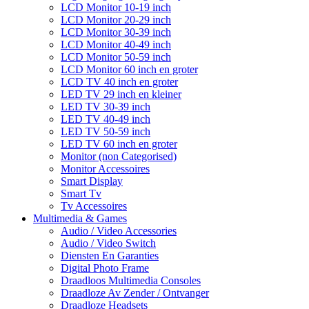
LCD Monitor 10-19 inch
LCD Monitor 20-29 inch
LCD Monitor 30-39 inch
LCD Monitor 40-49 inch
LCD Monitor 50-59 inch
LCD Monitor 60 inch en groter
LCD TV 40 inch en groter
LED TV 29 inch en kleiner
LED TV 30-39 inch
LED TV 40-49 inch
LED TV 50-59 inch
LED TV 60 inch en groter
Monitor (non Categorised)
Monitor Accessoires
Smart Display
Smart Tv
Tv Accessoires
Multimedia & Games
Audio / Video Accessories
Audio / Video Switch
Diensten En Garanties
Digital Photo Frame
Draadloos Multimedia Consoles
Draadloze Av Zender / Ontvanger
Draadloze Headsets