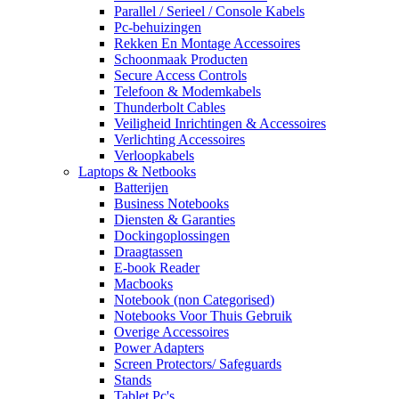
Parallel / Serieel / Console Kabels
Pc-behuizingen
Rekken En Montage Accessoires
Schoonmaak Producten
Secure Access Controls
Telefoon & Modemkabels
Thunderbolt Cables
Veiligheid Inrichtingen & Accessoires
Verlichting Accessoires
Verloopkabels
Laptops & Netbooks
Batterijen
Business Notebooks
Diensten & Garanties
Dockingoplossingen
Draagtassen
E-book Reader
Macbooks
Notebook (non Categorised)
Notebooks Voor Thuis Gebruik
Overige Accessoires
Power Adapters
Screen Protectors/ Safeguards
Stands
Tablet Pc's