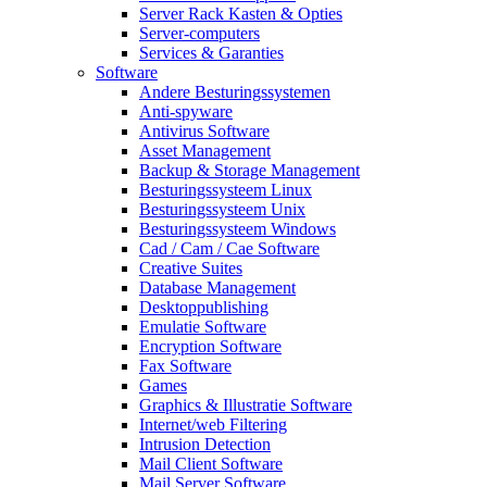
Server Rack Kasten & Opties
Server-computers
Services & Garanties
Software
Andere Besturingssystemen
Anti-spyware
Antivirus Software
Asset Management
Backup & Storage Management
Besturingssysteem Linux
Besturingssysteem Unix
Besturingssysteem Windows
Cad / Cam / Cae Software
Creative Suites
Database Management
Desktoppublishing
Emulatie Software
Encryption Software
Fax Software
Games
Graphics & Illustratie Software
Internet/web Filtering
Intrusion Detection
Mail Client Software
Mail Server Software