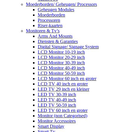
Moederborden/ Geheugen/ Processors
Geheugen Modules
Moederborden
Processoren
Riser-kaarten
Monitoren & Tv’s
Arms And Mounts
Diensten & Garanties
Digital Signage/ Signage System
LCD Monitor 10-19 inch
LCD Monitor 20-29 inch
LCD Monitor 30-39 inch
LCD Monitor 40-49 inch
LCD Monitor 50-59 inch
LCD Monitor 60 inch en groter
LCD TV 40 inch en groter
LED TV 29 inch en kleiner
LED TV 30-39 inch
LED TV 40-49 inch
LED TV 50-59 inch
LED TV 60 inch en groter
Monitor (non Categorised)
Monitor Accessoires
Smart Display
Smart Tv