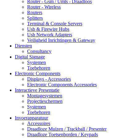
Router - Gsm / Umts - Draadloos
Router - Wireless
Routers
Splitters
Terminal & Console Servers
Usb & Firewire Hubs
Usb Network Adapters
Veiligheid Inrichtingen & Gateway
Diensten
Consultancy
Digital Signage
Systemen
Toebehoren
Electronic Components
Displays - Accessories
Electronic Components Accessories
Interactieve Presentatie
Montagesystemen
Projectieschermen
Systemen
Toebehoren
Invoerapparatuur
Accessoires
Draadloze Muizen / Trackball / Presenter
Draadloze Toetsenborden / Keypads