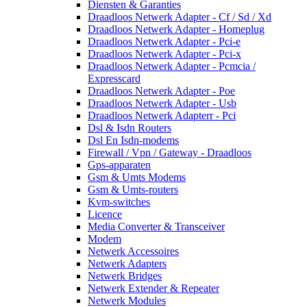
Diensten & Garanties
Draadloos Netwerk Adapter - Cf / Sd / Xd
Draadloos Netwerk Adapter - Homeplug
Draadloos Netwerk Adapter - Pci-e
Draadloos Netwerk Adapter - Pci-x
Draadloos Netwerk Adapter - Pcmcia /
Expresscard
Draadloos Netwerk Adapter - Poe
Draadloos Netwerk Adapter - Usb
Draadloos Netwerk Adapterr - Pci
Dsl & Isdn Routers
Dsl En Isdn-modems
Firewall / Vpn / Gateway - Draadloos
Gps-apparaten
Gsm & Umts Modems
Gsm & Umts-routers
Kvm-switches
Licence
Media Converter & Transceiver
Modem
Netwerk Accessoires
Netwerk Adapters
Netwerk Bridges
Netwerk Extender & Repeater
Netwerk Modules