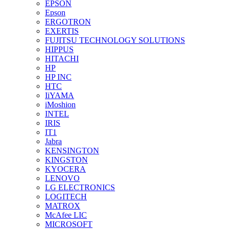
EPSON
Epson
ERGOTRON
EXERTIS
FUJITSU TECHNOLOGY SOLUTIONS
HIPPUS
HITACHI
HP
HP INC
HTC
IiYAMA
iMoshion
INTEL
IRIS
IT1
Jabra
KENSINGTON
KINGSTON
KYOCERA
LENOVO
LG ELECTRONICS
LOGITECH
MATROX
McAfee LIC
MICROSOFT