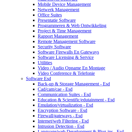
Mobile Device Management
Netwerk Management
Office Suites
Presentatie Software
Programmeren & Web Ontwikkeling
Project & Time Management
Rapport Management
Remote Management Software
Security Software
Software Firewalls En Gateways
Software Licensing & Service
Utilities
Video / Audio Opname En Montage
Video Conference & Telefonie
Software Esd
Back-up & Storage Management - Esd
Cad/cam/cae - Esd
Communication Suites - Esd
Education & Scientific/edutainment - Esd
Emulation/virtualization - Esd
Encryption Software - Esd
Firewall/gateways - Esd
Internet/web Filtering - Esd
Intrusion Detection - Esd
Language/web Development & Plug-ins - Esd