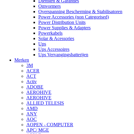
Diensten & Garanties
Omvormers
Overspanning Bescherming & Stabilisatoren
Power Accessories (non Categorised)
Power Distribution Units
Power Supplies & Adapters
Powerkabels
Solar & Acessories
Ups
Ups Accessoires
Ups Vervangingsbatterijen
Merken
3M
ACER
ACT
Activ
ADOBE
AEROHIVE
AEROHIVE
ALLIED TELESIS
AMD
ANY
AOC
AOPEN - COMPUTER
APC/ MGE