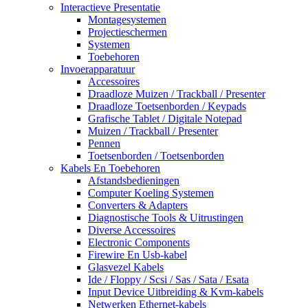
Interactieve Presentatie
Montagesystemen
Projectieschermen
Systemen
Toebehoren
Invoerapparatuur
Accessoires
Draadloze Muizen / Trackball / Presenter
Draadloze Toetsenborden / Keypads
Grafische Tablet / Digitale Notepad
Muizen / Trackball / Presenter
Pennen
Toetsenborden / Toetsenborden
Kabels En Toebehoren
Afstandsbedieningen
Computer Koeling Systemen
Converters & Adapters
Diagnostische Tools & Uitrustingen
Diverse Accessoires
Electronic Components
Firewire En Usb-kabel
Glasvezel Kabels
Ide / Floppy / Scsi / Sas / Sata / Esata
Input Device Uitbreiding & Kvm-kabels
Netwerken Ethernet-kabels