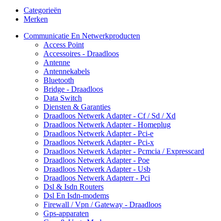
Categorieën
Merken
Communicatie En Netwerkproducten
Access Point
Accessoires - Draadloos
Antenne
Antennekabels
Bluetooth
Bridge - Draadloos
Data Switch
Diensten & Garanties
Draadloos Netwerk Adapter - Cf / Sd / Xd
Draadloos Netwerk Adapter - Homeplug
Draadloos Netwerk Adapter - Pci-e
Draadloos Netwerk Adapter - Pci-x
Draadloos Netwerk Adapter - Pcmcia / Expresscard
Draadloos Netwerk Adapter - Poe
Draadloos Netwerk Adapter - Usb
Draadloos Netwerk Adapterr - Pci
Dsl & Isdn Routers
Dsl En Isdn-modems
Firewall / Vpn / Gateway - Draadloos
Gps-apparaten