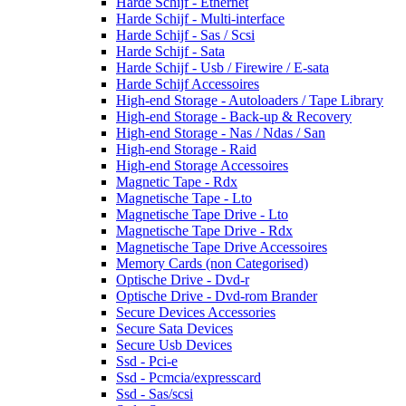
Harde Schijf - Ethernet
Harde Schijf - Multi-interface
Harde Schijf - Sas / Scsi
Harde Schijf - Sata
Harde Schijf - Usb / Firewire / E-sata
Harde Schijf Accessoires
High-end Storage - Autoloaders / Tape Library
High-end Storage - Back-up & Recovery
High-end Storage - Nas / Ndas / San
High-end Storage - Raid
High-end Storage Accessoires
Magnetic Tape - Rdx
Magnetische Tape - Lto
Magnetische Tape Drive - Lto
Magnetische Tape Drive - Rdx
Magnetische Tape Drive Accessoires
Memory Cards (non Categorised)
Optische Drive - Dvd-r
Optische Drive - Dvd-rom Brander
Secure Devices Accessories
Secure Sata Devices
Secure Usb Devices
Ssd - Pci-e
Ssd - Pcmcia/expresscard
Ssd - Sas/scsi