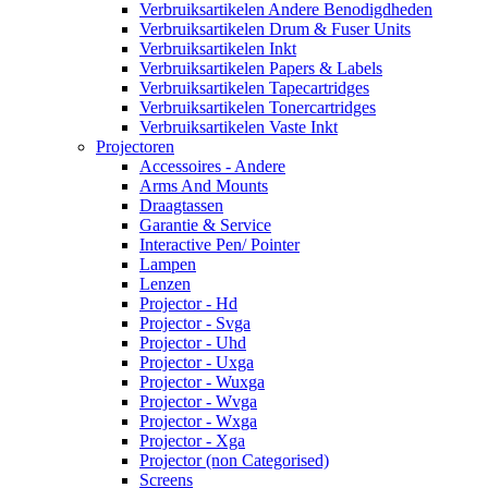
Verbruiksartikelen Andere Benodigdheden
Verbruiksartikelen Drum & Fuser Units
Verbruiksartikelen Inkt
Verbruiksartikelen Papers & Labels
Verbruiksartikelen Tapecartridges
Verbruiksartikelen Tonercartridges
Verbruiksartikelen Vaste Inkt
Projectoren
Accessoires - Andere
Arms And Mounts
Draagtassen
Garantie & Service
Interactive Pen/ Pointer
Lampen
Lenzen
Projector - Hd
Projector - Svga
Projector - Uhd
Projector - Uxga
Projector - Wuxga
Projector - Wvga
Projector - Wxga
Projector - Xga
Projector (non Categorised)
Screens