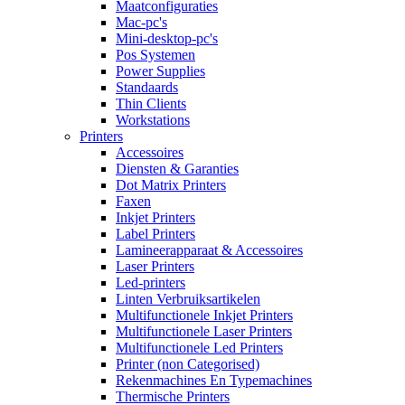
Maatconfiguraties
Mac-pc's
Mini-desktop-pc's
Pos Systemen
Power Supplies
Standaards
Thin Clients
Workstations
Printers
Accessoires
Diensten & Garanties
Dot Matrix Printers
Faxen
Inkjet Printers
Label Printers
Lamineerapparaat & Accessoires
Laser Printers
Led-printers
Linten Verbruiksartikelen
Multifunctionele Inkjet Printers
Multifunctionele Laser Printers
Multifunctionele Led Printers
Printer (non Categorised)
Rekenmachines En Typemachines
Thermische Printers