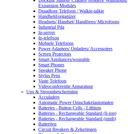
Docking Station/ Cradles/ Holders/ Wallmount/
Expansion Modules
Draadloze Telefoon / Walkie-talkie
Handheld/organizer
Headsets/ Handset/ Handfrees/ Microfoons
Industrial Pda
Ip-server
Ip-telefoon
Mobiele Telefoons
Power Adapters/ Opladers/ Accessoires
Screen Protectors
Smart Appliances/wearable
Smart Phones
Speaker Phone
Stylus Pens
Vaste Telefoon
Videoconferentie Apparatuur
Ups & Stroombescherming
Acculaders
Automatic Power Omschakelautomaten
Batteries - Button Cells - Lithium
Batteries - Rechargeable Standard (li-ion)
Batteries - Rechargeable Standard (nimh)
Batterijen
Circuit Breakers & Zekeringen