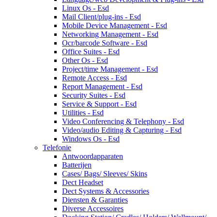
Linux Os - Esd
Mail Client/plug-ins - Esd
Mobile Device Management - Esd
Networking Management - Esd
Ocr/barcode Software - Esd
Office Suites - Esd
Other Os - Esd
Project/time Management - Esd
Remote Access - Esd
Report Management - Esd
Security Suites - Esd
Service & Support - Esd
Utilities - Esd
Video Conferencing & Telephony - Esd
Video/audio Editing & Capturing - Esd
Windows Os - Esd
Telefonie
Antwoordapparaten
Batterijen
Cases/ Bags/ Sleeves/ Skins
Dect Headset
Dect Systems & Accessories
Diensten & Garanties
Diverse Accessoires