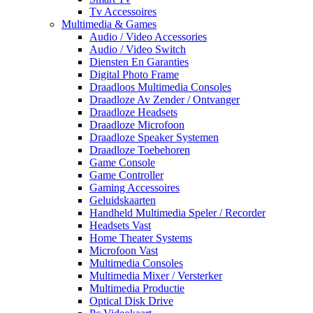
Tv Accessoires
Multimedia & Games
Audio / Video Accessories
Audio / Video Switch
Diensten En Garanties
Digital Photo Frame
Draadloos Multimedia Consoles
Draadloze Av Zender / Ontvanger
Draadloze Headsets
Draadloze Microfoon
Draadloze Speaker Systemen
Draadloze Toebehoren
Game Console
Game Controller
Gaming Accessoires
Geluidskaarten
Handheld Multimedia Speler / Recorder
Headsets Vast
Home Theater Systems
Microfoon Vast
Multimedia Consoles
Multimedia Mixer / Versterker
Multimedia Productie
Optical Disk Drive