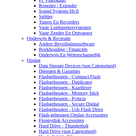
Pc Videokaart
Repeater / Extender
Sound Systems Hi-fi
Splitter
Tuners En Recorders
Vaste Luidsprekersystemen
Vaste Zender En Ontvanger
Onderwijs & Recreatie
Andere Beveiligingssoftware
Boekhouding / Financiën
Onderwijs En Wetenschappelijk
Opslag
Data Storage Devices (non Categorised)
Diensten & Garanties
Flashgeheugen - Compact Flash
Flashgeheugen - Duplicator
Flashgeheugen - Kaartlezer
Flashgeheugen - Memory Stick
Flashgeheugen - Pcmcia
Flashgeheugen - Secure Digital
Flashgeheugen - Usb Flash Drive
Flash-geheugen Opslag Accessoires
Floppydisk Accessoires
Hard Drive - Thunderbolt
Hard Drive (non Categorised)