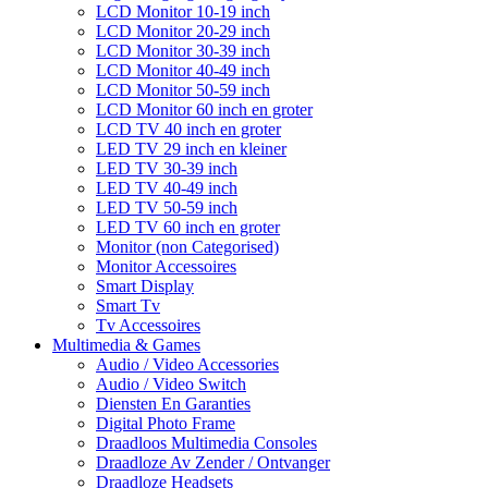
LCD Monitor 10-19 inch
LCD Monitor 20-29 inch
LCD Monitor 30-39 inch
LCD Monitor 40-49 inch
LCD Monitor 50-59 inch
LCD Monitor 60 inch en groter
LCD TV 40 inch en groter
LED TV 29 inch en kleiner
LED TV 30-39 inch
LED TV 40-49 inch
LED TV 50-59 inch
LED TV 60 inch en groter
Monitor (non Categorised)
Monitor Accessoires
Smart Display
Smart Tv
Tv Accessoires
Multimedia & Games
Audio / Video Accessories
Audio / Video Switch
Diensten En Garanties
Digital Photo Frame
Draadloos Multimedia Consoles
Draadloze Av Zender / Ontvanger
Draadloze Headsets