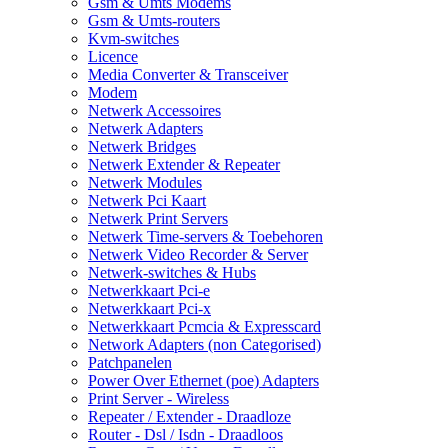
Gsm & Umts Modems
Gsm & Umts-routers
Kvm-switches
Licence
Media Converter & Transceiver
Modem
Netwerk Accessoires
Netwerk Adapters
Netwerk Bridges
Netwerk Extender & Repeater
Netwerk Modules
Netwerk Pci Kaart
Netwerk Print Servers
Netwerk Time-servers & Toebehoren
Netwerk Video Recorder & Server
Netwerk-switches & Hubs
Netwerkkaart Pci-e
Netwerkkaart Pci-x
Netwerkkaart Pcmcia & Expresscard
Network Adapters (non Categorised)
Patchpanelen
Power Over Ethernet (poe) Adapters
Print Server - Wireless
Repeater / Extender - Draadloze
Router - Dsl / Isdn - Draadloos