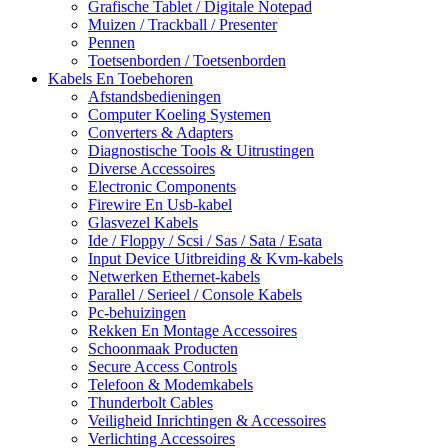
Grafische Tablet / Digitale Notepad
Muizen / Trackball / Presenter
Pennen
Toetsenborden / Toetsenborden
Kabels En Toebehoren
Afstandsbedieningen
Computer Koeling Systemen
Converters & Adapters
Diagnostische Tools & Uitrustingen
Diverse Accessoires
Electronic Components
Firewire En Usb-kabel
Glasvezel Kabels
Ide / Floppy / Scsi / Sas / Sata / Esata
Input Device Uitbreiding & Kvm-kabels
Netwerken Ethernet-kabels
Parallel / Serieel / Console Kabels
Pc-behuizingen
Rekken En Montage Accessoires
Schoonmaak Producten
Secure Access Controls
Telefoon & Modemkabels
Thunderbolt Cables
Veiligheid Inrichtingen & Accessoires
Verlichting Accessoires