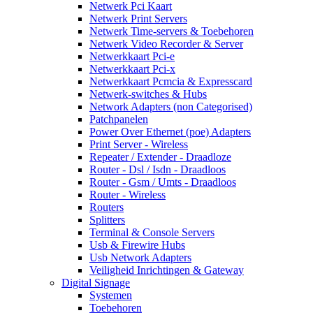
Netwerk Pci Kaart
Netwerk Print Servers
Netwerk Time-servers & Toebehoren
Netwerk Video Recorder & Server
Netwerkkaart Pci-e
Netwerkkaart Pci-x
Netwerkkaart Pcmcia & Expresscard
Netwerk-switches & Hubs
Network Adapters (non Categorised)
Patchpanelen
Power Over Ethernet (poe) Adapters
Print Server - Wireless
Repeater / Extender - Draadloze
Router - Dsl / Isdn - Draadloos
Router - Gsm / Umts - Draadloos
Router - Wireless
Routers
Splitters
Terminal & Console Servers
Usb & Firewire Hubs
Usb Network Adapters
Veiligheid Inrichtingen & Gateway
Digital Signage
Systemen
Toebehoren