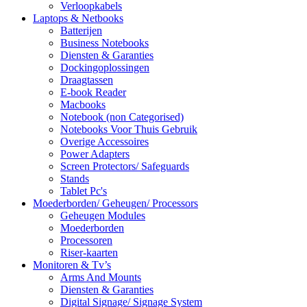
Verloopkabels
Laptops & Netbooks
Batterijen
Business Notebooks
Diensten & Garanties
Dockingoplossingen
Draagtassen
E-book Reader
Macbooks
Notebook (non Categorised)
Notebooks Voor Thuis Gebruik
Overige Accessoires
Power Adapters
Screen Protectors/ Safeguards
Stands
Tablet Pc's
Moederborden/ Geheugen/ Processors
Geheugen Modules
Moederborden
Processoren
Riser-kaarten
Monitoren & Tv’s
Arms And Mounts
Diensten & Garanties
Digital Signage/ Signage System