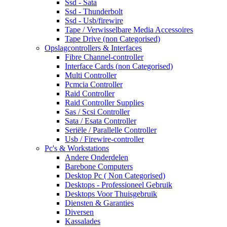
Ssd - Sata
Ssd - Thunderbolt
Ssd - Usb/firewire
Tape / Verwisselbare Media Accessoires
Tape Drive (non Categorised)
Opslagcontrollers & Interfaces
Fibre Channel-controller
Interface Cards (non Categorised)
Multi Controller
Pcmcia Controller
Raid Controller
Raid Controller Supplies
Sas / Scsi Controller
Sata / Esata Controller
Seriële / Parallelle Controller
Usb / Firewire-controller
Pc's & Workstations
Andere Onderdelen
Barebone Computers
Desktop Pc ( Non Categorised)
Desktops - Professioneel Gebruik
Desktops Voor Thuisgebruik
Diensten & Garanties
Diversen
Kassalades