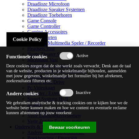
Draadloze Microfoon
Draadloze Speaker Systemen
Draadloze Toebehoren
Game Console
Game Controller
Gaming Accessoires
Geluidskaarten
Cookie Policy
Handheld Multimedia Speler / Recorder
Headsets Vast
Home Theater Systems
Functionele cookies
Microfoon Vast
Multimedia Consoles
Deze cookies zorgen dat de site werkt zoals verwacht; Denk aan de taal
Multimedia Mixer / Versterker
van de website, producten in je winkelmandje bijhouden, aanmelden
met jouw gegevens, winkelmandje het formulier bij het afrekenen,
Multimedia Productie
zoekresultaten filteren etc.
Optical Disk Drive
Pc Videokaart
Repeater / Extender
Andere cookies
Sound Systems Hi-fi
We gebruiken analytische & tracking cookies om te kijken hoe we de
Splitter
website beter kunnen maken en hoe we content en eventuele reclame
Tuners En Recorders
kunnen afstemmen op jouw voorkeur.
Vaste Luidsprekersystemen
Vaste Zender En Ontvanger
Onderwijs & Recreatie
Bewaar voorkeuren
Andere Beveiligingssoftware
Boekhouding / Financiën