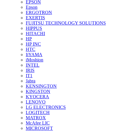
EPSON
Epson
ERGOTRON
EXERTIS
FUJITSU TECHNOLOGY SOLUTIONS
HIPPUS
HITACHI
HP
HP INC
HTC
IiYAMA
iMoshion
INTEL
IRIS
IT1
Jabra
KENSINGTON
KINGSTON
KYOCERA
LENOVO
LG ELECTRONICS
LOGITECH
MATROX
McAfee LIC
MICROSOFT