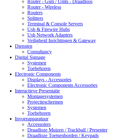
Router - Gsm / Umts - Draadloos
Router - Wireless
Routers
Splitters
Terminal & Console Servers
Usb & Firewire Hubs
Usb Network Adapters
Veiligheid Inrichtingen & Gateway
Diensten
Consultancy
Digital Signage
Systemen
Toebehoren
Electronic Components
Displays - Accessories
Electronic Components Accessories
Interactieve Presentatie
Montagesystemen
Projectieschermen
Systemen
Toebehoren
Invoerapparatuur
Accessoires
Draadloze Muizen / Trackball / Presenter
Draadloze Toetsenborden / Keypads