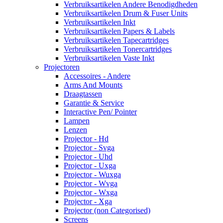
Verbruiksartikelen Andere Benodigdheden
Verbruiksartikelen Drum & Fuser Units
Verbruiksartikelen Inkt
Verbruiksartikelen Papers & Labels
Verbruiksartikelen Tapecartridges
Verbruiksartikelen Tonercartridges
Verbruiksartikelen Vaste Inkt
Projectoren
Accessoires - Andere
Arms And Mounts
Draagtassen
Garantie & Service
Interactive Pen/ Pointer
Lampen
Lenzen
Projector - Hd
Projector - Svga
Projector - Uhd
Projector - Uxga
Projector - Wuxga
Projector - Wvga
Projector - Wxga
Projector - Xga
Projector (non Categorised)
Screens