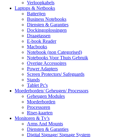
Verloopkabels
Laptops & Netbooks
Batterijen
Business Notebooks
Diensten & Garanties
Dockingoplossingen
Draagtassen
E-book Reader
Macbooks
Notebook (non Categorised)
Notebooks Voor Thuis Gebruik
Overige Accessoires
Power Adapters
Screen Protectors/ Safeguards
Stands
Tablet Pc's
Moederborden/ Geheugen/ Processors
Geheugen Modules
Moederborden
Processoren
Riser-kaarten
Monitoren & Tv’s
Arms And Mounts
Diensten & Garanties
Digital Signage/ Signage System