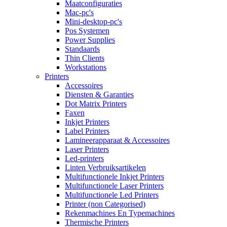
Maatconfiguraties
Mac-pc's
Mini-desktop-pc's
Pos Systemen
Power Supplies
Standaards
Thin Clients
Workstations
Printers
Accessoires
Diensten & Garanties
Dot Matrix Printers
Faxen
Inkjet Printers
Label Printers
Lamineerapparaat & Accessoires
Laser Printers
Led-printers
Linten Verbruiksartikelen
Multifunctionele Inkjet Printers
Multifunctionele Laser Printers
Multifunctionele Led Printers
Printer (non Categorised)
Rekenmachines En Typemachines
Thermische Printers