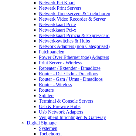
Netwerk Pci Kaart
Netwerk Print Servers
Netwerk Time-servers & Toebehoren
Netwerk Video Recorder & Server
Netwerkkaart Pci-e
Netwerkkaart Pci-x
Netwerkkaart Pcmcia & Expresscard
Netwerk-switches & Hubs
Network Adapters (non Categorised)
Patchpanelen
Power Over Ethernet (poe) Adapters
Print Server - Wireless
Repeater / Extender - Draadloze
Router - Dsl / Isdn - Draadloos
Router - Gsm / Umts - Draadloos
Router - Wireless
Routers
Splitters
Terminal & Console Servers
Usb & Firewire Hubs
Usb Network Adapters
Veiligheid Inrichtingen & Gateway
Digital Signage
Systemen
Toebehoren