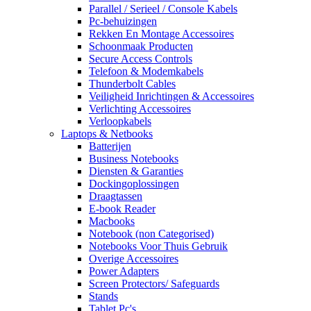
Parallel / Serieel / Console Kabels
Pc-behuizingen
Rekken En Montage Accessoires
Schoonmaak Producten
Secure Access Controls
Telefoon & Modemkabels
Thunderbolt Cables
Veiligheid Inrichtingen & Accessoires
Verlichting Accessoires
Verloopkabels
Laptops & Netbooks
Batterijen
Business Notebooks
Diensten & Garanties
Dockingoplossingen
Draagtassen
E-book Reader
Macbooks
Notebook (non Categorised)
Notebooks Voor Thuis Gebruik
Overige Accessoires
Power Adapters
Screen Protectors/ Safeguards
Stands
Tablet Pc's