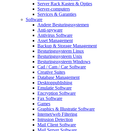
Server Rack Kasten & Opties
Server-computers
Services & Garanties
Software
Andere Besturingssystemen
Anti-spyware
Antivirus Software
Asset Management
Backup & Storage Management
Besturingssysteem Linux
Besturingssysteem Unix
Besturingssysteem Windows
Cad / Cam / Cae Software
Creative Suites
Database Management
Desktoppublishing
Emulatie Software
Encryption Software
Fax Software
Games
Graphics & Illustratie Software
Internet/web Filtering
Intrusion Detection
Mail Client Software
Mail Server Software