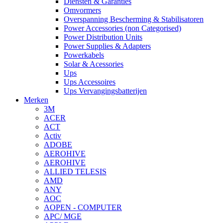
Diensten & Garanties
Omvormers
Overspanning Bescherming & Stabilisatoren
Power Accessories (non Categorised)
Power Distribution Units
Power Supplies & Adapters
Powerkabels
Solar & Acessories
Ups
Ups Accessoires
Ups Vervangingsbatterijen
Merken
3M
ACER
ACT
Activ
ADOBE
AEROHIVE
AEROHIVE
ALLIED TELESIS
AMD
ANY
AOC
AOPEN - COMPUTER
APC/ MGE