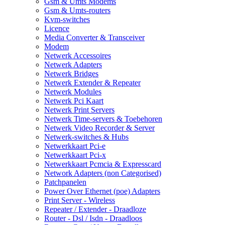
Gsm & Umts Modems
Gsm & Umts-routers
Kvm-switches
Licence
Media Converter & Transceiver
Modem
Netwerk Accessoires
Netwerk Adapters
Netwerk Bridges
Netwerk Extender & Repeater
Netwerk Modules
Netwerk Pci Kaart
Netwerk Print Servers
Netwerk Time-servers & Toebehoren
Netwerk Video Recorder & Server
Netwerk-switches & Hubs
Netwerkkaart Pci-e
Netwerkkaart Pci-x
Netwerkkaart Pcmcia & Expresscard
Network Adapters (non Categorised)
Patchpanelen
Power Over Ethernet (poe) Adapters
Print Server - Wireless
Repeater / Extender - Draadloze
Router - Dsl / Isdn - Draadloos