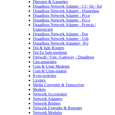
Diensten & Garanties
Draadloos Netwerk Adapter - Cf / Sd / Xd
Draadloos Netwerk Adapter - Homeplug
Draadloos Netwerk Adapter - Pci-e
Draadloos Netwerk Adapter - Pci-x
Draadloos Netwerk Adapter - Pcmcia /
Expresscard
Draadloos Netwerk Adapter - Poe
Draadloos Netwerk Adapter - Usb
Draadloos Netwerk Adapterr - Pci
Dsl & Isdn Routers
Dsl En Isdn-modems
Firewall / Vpn / Gateway - Draadloos
Gps-apparaten
Gsm & Umts Modems
Gsm & Umts-routers
Kvm-switches
Licence
Media Converter & Transceiver
Modem
Netwerk Accessoires
Netwerk Adapters
Netwerk Bridges
Netwerk Extender & Repeater
Netwerk Modules