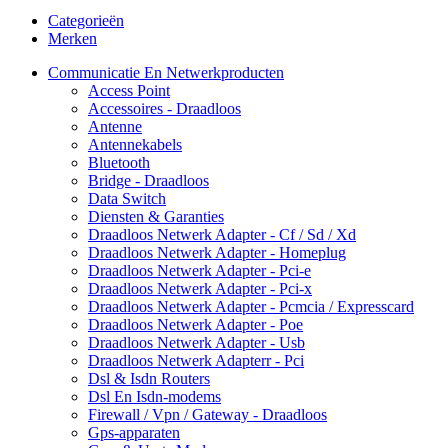
Categorieën
Merken
Communicatie En Netwerkproducten
Access Point
Accessoires - Draadloos
Antenne
Antennekabels
Bluetooth
Bridge - Draadloos
Data Switch
Diensten & Garanties
Draadloos Netwerk Adapter - Cf / Sd / Xd
Draadloos Netwerk Adapter - Homeplug
Draadloos Netwerk Adapter - Pci-e
Draadloos Netwerk Adapter - Pci-x
Draadloos Netwerk Adapter - Pcmcia / Expresscard
Draadloos Netwerk Adapter - Poe
Draadloos Netwerk Adapter - Usb
Draadloos Netwerk Adapterr - Pci
Dsl & Isdn Routers
Dsl En Isdn-modems
Firewall / Vpn / Gateway - Draadloos
Gps-apparaten