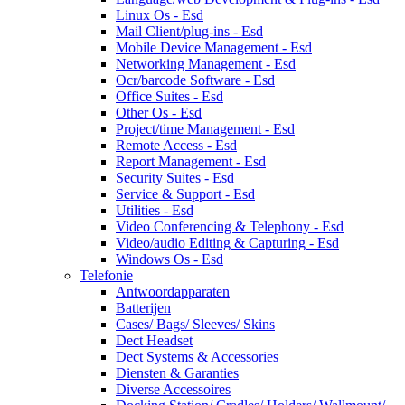
Linux Os - Esd
Mail Client/plug-ins - Esd
Mobile Device Management - Esd
Networking Management - Esd
Ocr/barcode Software - Esd
Office Suites - Esd
Other Os - Esd
Project/time Management - Esd
Remote Access - Esd
Report Management - Esd
Security Suites - Esd
Service & Support - Esd
Utilities - Esd
Video Conferencing & Telephony - Esd
Video/audio Editing & Capturing - Esd
Windows Os - Esd
Telefonie
Antwoordapparaten
Batterijen
Cases/ Bags/ Sleeves/ Skins
Dect Headset
Dect Systems & Accessories
Diensten & Garanties
Diverse Accessoires