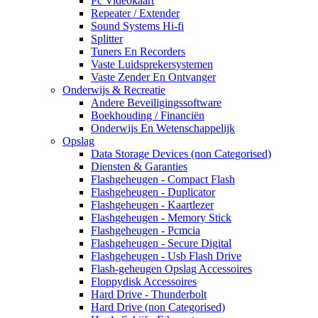
Pc Videokaart
Repeater / Extender
Sound Systems Hi-fi
Splitter
Tuners En Recorders
Vaste Luidsprekersystemen
Vaste Zender En Ontvanger
Onderwijs & Recreatie
Andere Beveiligingssoftware
Boekhouding / Financiën
Onderwijs En Wetenschappelijk
Opslag
Data Storage Devices (non Categorised)
Diensten & Garanties
Flashgeheugen - Compact Flash
Flashgeheugen - Duplicator
Flashgeheugen - Kaartlezer
Flashgeheugen - Memory Stick
Flashgeheugen - Pcmcia
Flashgeheugen - Secure Digital
Flashgeheugen - Usb Flash Drive
Flash-geheugen Opslag Accessoires
Floppydisk Accessoires
Hard Drive - Thunderbolt
Hard Drive (non Categorised)