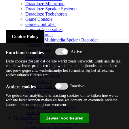
Draadloze Microfoon
Draadloze Speaker Systemen
Draadloze Toebehoren
Game Console
Game Controller
Gaming Accessoires
Geluidskaarten
Cookie Policy
Handheld Multimedia Speler / Recorder
Headsets Vast
Home Theater Systems
Functionele cookies
Microfoon Vast
Multimedia Consoles
Deze cookies zorgen dat de site werkt zoals verwacht; Denk aan de taal
Multimedia Mixer / Versterker
van de website, producten in je winkelmandje bijhouden, aanmelden
met jouw gegevens, winkelmandje het formulier bij het afrekenen,
Multimedia Productie
zoekresultaten filteren etc.
Optical Disk Drive
Pc Videokaart
Repeater / Extender
Andere cookies
Sound Systems Hi-fi
We gebruiken analytische & tracking cookies om te kijken hoe we de
Splitter
website beter kunnen maken en hoe we content en eventuele reclame
Tuners En Recorders
kunnen afstemmen op jouw voorkeur.
Vaste Luidsprekersystemen
Vaste Zender En Ontvanger
Onderwijs & Recreatie
Bewaar voorkeuren
Andere Beveiligingssoftware
Boekhouding / Financiën