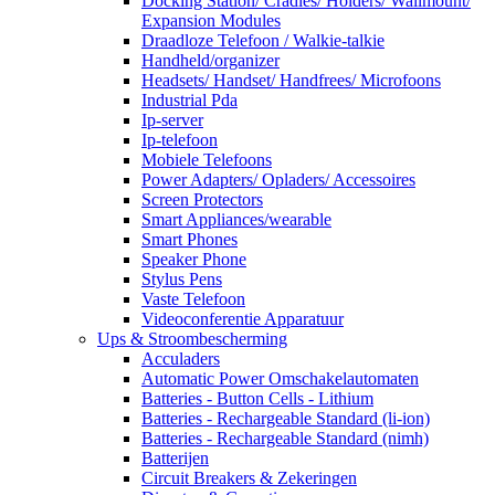
Docking Station/ Cradles/ Holders/ Wallmount/
Expansion Modules
Draadloze Telefoon / Walkie-talkie
Handheld/organizer
Headsets/ Handset/ Handfrees/ Microfoons
Industrial Pda
Ip-server
Ip-telefoon
Mobiele Telefoons
Power Adapters/ Opladers/ Accessoires
Screen Protectors
Smart Appliances/wearable
Smart Phones
Speaker Phone
Stylus Pens
Vaste Telefoon
Videoconferentie Apparatuur
Ups & Stroombescherming
Acculaders
Automatic Power Omschakelautomaten
Batteries - Button Cells - Lithium
Batteries - Rechargeable Standard (li-ion)
Batteries - Rechargeable Standard (nimh)
Batterijen
Circuit Breakers & Zekeringen