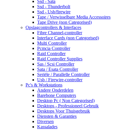
Ssd - Sata
Ssd - Thunderbolt
Ssd - Usb/firewire
Tape / Verwisselbare Media Accessoires
Tape Drive (non Categorised)
Opslagcontrollers & Interfaces
Fibre Channel-controller
Interface Cards (non Categorised)
Multi Controller
Pcmcia Controller
Raid Controller
Raid Controller Supplies
Sas / Scsi Controller
Sata / Esata Controller
Seriële / Parallelle Controller
Usb / Firewire-controller
Pc's & Workstations
Andere Onderdelen
Barebone Computers
Desktop Pc ( Non Categorised)
Desktops - Professioneel Gebruik
Desktops Voor Thuisgebruik
Diensten & Garanties
Diversen
Kassalades