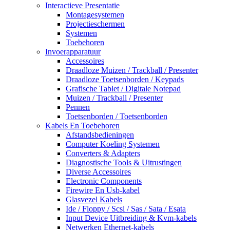
Interactieve Presentatie
Montagesystemen
Projectieschermen
Systemen
Toebehoren
Invoerapparatuur
Accessoires
Draadloze Muizen / Trackball / Presenter
Draadloze Toetsenborden / Keypads
Grafische Tablet / Digitale Notepad
Muizen / Trackball / Presenter
Pennen
Toetsenborden / Toetsenborden
Kabels En Toebehoren
Afstandsbedieningen
Computer Koeling Systemen
Converters & Adapters
Diagnostische Tools & Uitrustingen
Diverse Accessoires
Electronic Components
Firewire En Usb-kabel
Glasvezel Kabels
Ide / Floppy / Scsi / Sas / Sata / Esata
Input Device Uitbreiding & Kvm-kabels
Netwerken Ethernet-kabels