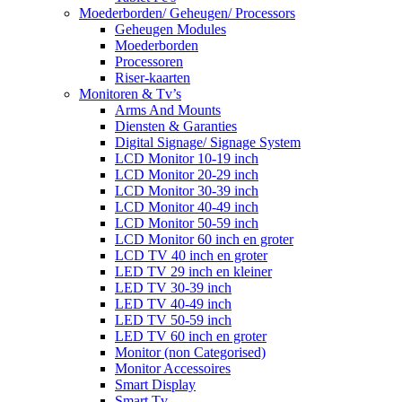
Moederborden/ Geheugen/ Processors
Geheugen Modules
Moederborden
Processoren
Riser-kaarten
Monitoren & Tv’s
Arms And Mounts
Diensten & Garanties
Digital Signage/ Signage System
LCD Monitor 10-19 inch
LCD Monitor 20-29 inch
LCD Monitor 30-39 inch
LCD Monitor 40-49 inch
LCD Monitor 50-59 inch
LCD Monitor 60 inch en groter
LCD TV 40 inch en groter
LED TV 29 inch en kleiner
LED TV 30-39 inch
LED TV 40-49 inch
LED TV 50-59 inch
LED TV 60 inch en groter
Monitor (non Categorised)
Monitor Accessoires
Smart Display
Smart Tv