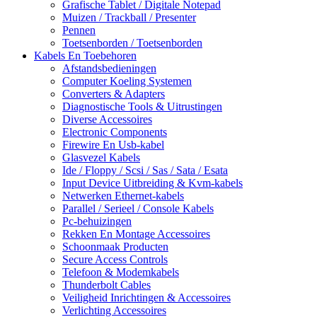
Grafische Tablet / Digitale Notepad
Muizen / Trackball / Presenter
Pennen
Toetsenborden / Toetsenborden
Kabels En Toebehoren
Afstandsbedieningen
Computer Koeling Systemen
Converters & Adapters
Diagnostische Tools & Uitrustingen
Diverse Accessoires
Electronic Components
Firewire En Usb-kabel
Glasvezel Kabels
Ide / Floppy / Scsi / Sas / Sata / Esata
Input Device Uitbreiding & Kvm-kabels
Netwerken Ethernet-kabels
Parallel / Serieel / Console Kabels
Pc-behuizingen
Rekken En Montage Accessoires
Schoonmaak Producten
Secure Access Controls
Telefoon & Modemkabels
Thunderbolt Cables
Veiligheid Inrichtingen & Accessoires
Verlichting Accessoires