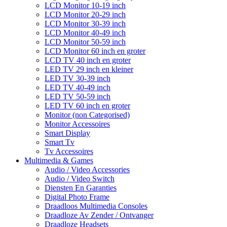
LCD Monitor 10-19 inch
LCD Monitor 20-29 inch
LCD Monitor 30-39 inch
LCD Monitor 40-49 inch
LCD Monitor 50-59 inch
LCD Monitor 60 inch en groter
LCD TV 40 inch en groter
LED TV 29 inch en kleiner
LED TV 30-39 inch
LED TV 40-49 inch
LED TV 50-59 inch
LED TV 60 inch en groter
Monitor (non Categorised)
Monitor Accessoires
Smart Display
Smart Tv
Tv Accessoires
Multimedia & Games
Audio / Video Accessories
Audio / Video Switch
Diensten En Garanties
Digital Photo Frame
Draadloos Multimedia Consoles
Draadloze Av Zender / Ontvanger
Draadloze Headsets