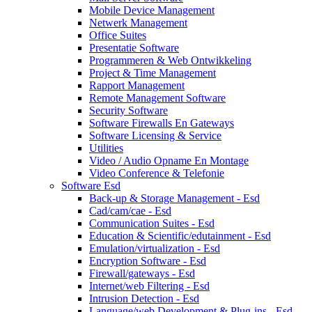
Mobile Device Management
Netwerk Management
Office Suites
Presentatie Software
Programmeren & Web Ontwikkeling
Project & Time Management
Rapport Management
Remote Management Software
Security Software
Software Firewalls En Gateways
Software Licensing & Service
Utilities
Video / Audio Opname En Montage
Video Conference & Telefonie
Software Esd
Back-up & Storage Management - Esd
Cad/cam/cae - Esd
Communication Suites - Esd
Education & Scientific/edutainment - Esd
Emulation/virtualization - Esd
Encryption Software - Esd
Firewall/gateways - Esd
Internet/web Filtering - Esd
Intrusion Detection - Esd
Language/web Development & Plug-ins - Esd