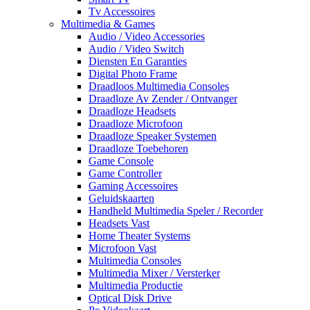
Tv Accessoires
Multimedia & Games
Audio / Video Accessories
Audio / Video Switch
Diensten En Garanties
Digital Photo Frame
Draadloos Multimedia Consoles
Draadloze Av Zender / Ontvanger
Draadloze Headsets
Draadloze Microfoon
Draadloze Speaker Systemen
Draadloze Toebehoren
Game Console
Game Controller
Gaming Accessoires
Geluidskaarten
Handheld Multimedia Speler / Recorder
Headsets Vast
Home Theater Systems
Microfoon Vast
Multimedia Consoles
Multimedia Mixer / Versterker
Multimedia Productie
Optical Disk Drive