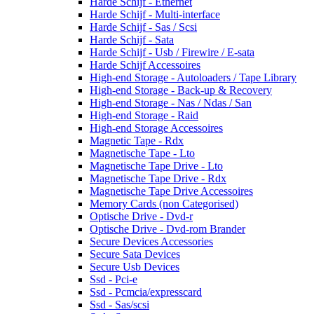
Harde Schijf - Ethernet
Harde Schijf - Multi-interface
Harde Schijf - Sas / Scsi
Harde Schijf - Sata
Harde Schijf - Usb / Firewire / E-sata
Harde Schijf Accessoires
High-end Storage - Autoloaders / Tape Library
High-end Storage - Back-up & Recovery
High-end Storage - Nas / Ndas / San
High-end Storage - Raid
High-end Storage Accessoires
Magnetic Tape - Rdx
Magnetische Tape - Lto
Magnetische Tape Drive - Lto
Magnetische Tape Drive - Rdx
Magnetische Tape Drive Accessoires
Memory Cards (non Categorised)
Optische Drive - Dvd-r
Optische Drive - Dvd-rom Brander
Secure Devices Accessories
Secure Sata Devices
Secure Usb Devices
Ssd - Pci-e
Ssd - Pcmcia/expresscard
Ssd - Sas/scsi