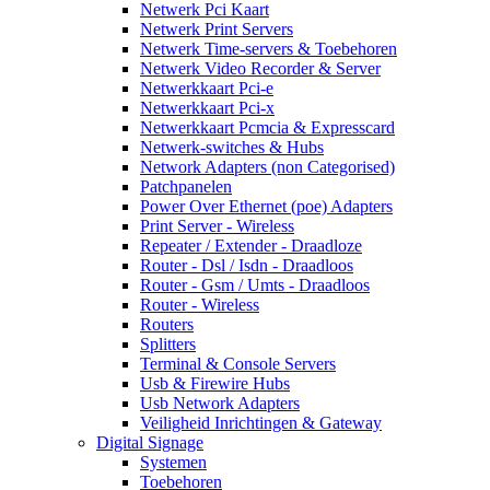
Netwerk Pci Kaart
Netwerk Print Servers
Netwerk Time-servers & Toebehoren
Netwerk Video Recorder & Server
Netwerkkaart Pci-e
Netwerkkaart Pci-x
Netwerkkaart Pcmcia & Expresscard
Netwerk-switches & Hubs
Network Adapters (non Categorised)
Patchpanelen
Power Over Ethernet (poe) Adapters
Print Server - Wireless
Repeater / Extender - Draadloze
Router - Dsl / Isdn - Draadloos
Router - Gsm / Umts - Draadloos
Router - Wireless
Routers
Splitters
Terminal & Console Servers
Usb & Firewire Hubs
Usb Network Adapters
Veiligheid Inrichtingen & Gateway
Digital Signage
Systemen
Toebehoren