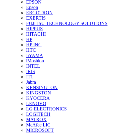
EPSON
Epson
ERGOTRON
EXERTIS
FUJITSU TECHNOLOGY SOLUTIONS
HIPPUS
HITACHI
HP
HP INC
HTC
IiYAMA
iMoshion
INTEL
IRIS
IT1
Jabra
KENSINGTON
KINGSTON
KYOCERA
LENOVO
LG ELECTRONICS
LOGITECH
MATROX
McAfee LIC
MICROSOFT