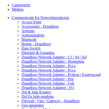
Categorieën
Merken
Communicatie En Netwerkproducten
Access Point
Accessoires - Draadloos
Antenne
Antennekabels
Bluetooth
Bridge - Draadloos
Data Switch
Diensten & Garanties
Draadloos Netwerk Adapter - Cf / Sd / Xd
Draadloos Netwerk Adapter - Homeplug
Draadloos Netwerk Adapter - Pci-e
Draadloos Netwerk Adapter - Pci-x
Draadloos Netwerk Adapter - Pcmcia / Expresscard
Draadloos Netwerk Adapter - Poe
Draadloos Netwerk Adapter - Usb
Draadloos Netwerk Adapterr - Pci
Dsl & Isdn Routers
Dsl En Isdn-modems
Firewall / Vpn / Gateway - Draadloos
Gps-apparaten