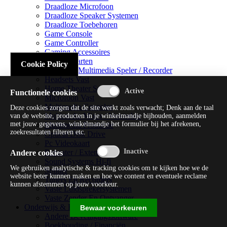
Draadloze Microfoon
Draadloze Speaker Systemen
Draadloze Toebehoren
Game Console
Game Controller
Gaming Accessoires
Geluidskaarten
Cookie Policy
Handheld Multimedia Speler / Recorder
Headsets Vast
Home Theater Systems
Functionele cookies
Microfoon Vast
Multimedia Consoles
Deze cookies zorgen dat de site werkt zoals verwacht; Denk aan de taal
Multimedia Mixer / Versterker
van de website, producten in je winkelmandje bijhouden, aanmelden
met jouw gegevens, winkelmandje het formulier bij het afrekenen,
Multimedia Productie
zoekresultaten filteren etc.
Optical Disk Drive
Pc Videokaart
Repeater / Extender
Andere cookies
Sound Systems Hi-fi
We gebruiken analytische & tracking cookies om te kijken hoe we de
Splitter
website beter kunnen maken en hoe we content en eventuele reclame
Tuners En Recorders
kunnen afstemmen op jouw voorkeur.
Vaste Luidsprekersystemen
Vaste Zender En Ontvanger
Onderwijs & Recreatie
Bewaar voorkeuren
Andere Beveiligingssoftware
Boekhouding / Financiën