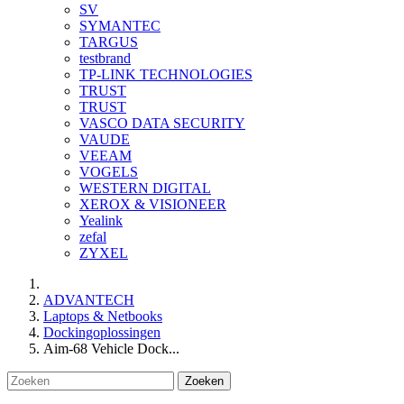
SV
SYMANTEC
TARGUS
testbrand
TP-LINK TECHNOLOGIES
TRUST
TRUST
VASCO DATA SECURITY
VAUDE
VEEAM
VOGELS
WESTERN DIGITAL
XEROX & VISIONEER
Yealink
zefal
ZYXEL
ADVANTECH
Laptops & Netbooks
Dockingoplossingen
Aim-68 Vehicle Dock...
Zoeken