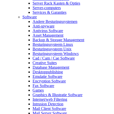
Server Rack Kasten & Opties
Server-computers
Services & Garanties
Software
Andere Besturingssystemen
Anti-spyware
Antivirus Software
Asset Management
Backup & Storage Management
Besturingssysteem Linux
Besturingssysteem Unix
Besturingssysteem Windows
Cad / Cam / Cae Software
Creative Suites
Database Management
Desktoppublishing
Emulatie Software
Encryption Software
Fax Software
Games
Graphics & Illustratie Software
Internet/web Filtering
Intrusion Detection
Mail Client Software
Mail Server Software