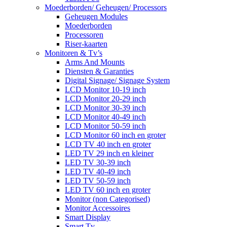
Moederborden/ Geheugen/ Processors
Geheugen Modules
Moederborden
Processoren
Riser-kaarten
Monitoren & Tv’s
Arms And Mounts
Diensten & Garanties
Digital Signage/ Signage System
LCD Monitor 10-19 inch
LCD Monitor 20-29 inch
LCD Monitor 30-39 inch
LCD Monitor 40-49 inch
LCD Monitor 50-59 inch
LCD Monitor 60 inch en groter
LCD TV 40 inch en groter
LED TV 29 inch en kleiner
LED TV 30-39 inch
LED TV 40-49 inch
LED TV 50-59 inch
LED TV 60 inch en groter
Monitor (non Categorised)
Monitor Accessoires
Smart Display
Smart Tv