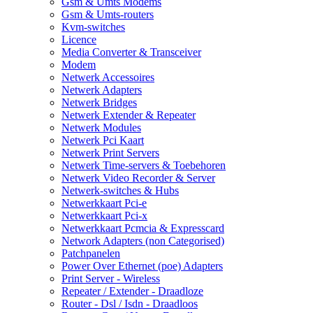
Gsm & Umts Modems
Gsm & Umts-routers
Kvm-switches
Licence
Media Converter & Transceiver
Modem
Netwerk Accessoires
Netwerk Adapters
Netwerk Bridges
Netwerk Extender & Repeater
Netwerk Modules
Netwerk Pci Kaart
Netwerk Print Servers
Netwerk Time-servers & Toebehoren
Netwerk Video Recorder & Server
Netwerk-switches & Hubs
Netwerkkaart Pci-e
Netwerkkaart Pci-x
Netwerkkaart Pcmcia & Expresscard
Network Adapters (non Categorised)
Patchpanelen
Power Over Ethernet (poe) Adapters
Print Server - Wireless
Repeater / Extender - Draadloze
Router - Dsl / Isdn - Draadloos