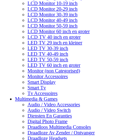
LCD Monitor 10-19 inch
LCD Monitor 20-29 inch
LCD Monitor 30-39 inch
LCD Monitor 40-49 inch
LCD Monitor 50-59 inch
LCD Monitor 60 inch en groter
LCD TV 40 inch en groter
LED TV 29 inch en kleiner
LED TV 30-39 inch
LED TV 40-49 inch
LED TV 50-59 inch
LED TV 60 inch en groter
Monitor (non Categorised)
Monitor Accessoires
Smart Display
Smart Tv
Tv Accessoires
Multimedia & Games
Audio / Video Accessories
Audio / Video Switch
Diensten En Garanties
Digital Photo Frame
Draadloos Multimedia Consoles
Draadloze Av Zender / Ontvanger
Draadloze Headsets