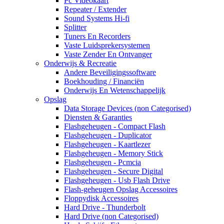
Pc Videokaart
Repeater / Extender
Sound Systems Hi-fi
Splitter
Tuners En Recorders
Vaste Luidsprekersystemen
Vaste Zender En Ontvanger
Onderwijs & Recreatie
Andere Beveiligingssoftware
Boekhouding / Financiën
Onderwijs En Wetenschappelijk
Opslag
Data Storage Devices (non Categorised)
Diensten & Garanties
Flashgeheugen - Compact Flash
Flashgeheugen - Duplicator
Flashgeheugen - Kaartlezer
Flashgeheugen - Memory Stick
Flashgeheugen - Pcmcia
Flashgeheugen - Secure Digital
Flashgeheugen - Usb Flash Drive
Flash-geheugen Opslag Accessoires
Floppydisk Accessoires
Hard Drive - Thunderbolt
Hard Drive (non Categorised)