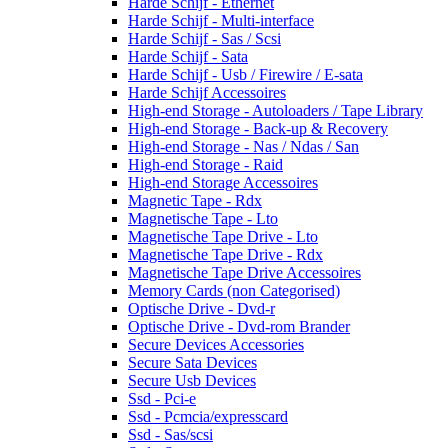
Harde Schijf - Ethernet
Harde Schijf - Multi-interface
Harde Schijf - Sas / Scsi
Harde Schijf - Sata
Harde Schijf - Usb / Firewire / E-sata
Harde Schijf Accessoires
High-end Storage - Autoloaders / Tape Library
High-end Storage - Back-up & Recovery
High-end Storage - Nas / Ndas / San
High-end Storage - Raid
High-end Storage Accessoires
Magnetic Tape - Rdx
Magnetische Tape - Lto
Magnetische Tape Drive - Lto
Magnetische Tape Drive - Rdx
Magnetische Tape Drive Accessoires
Memory Cards (non Categorised)
Optische Drive - Dvd-r
Optische Drive - Dvd-rom Brander
Secure Devices Accessories
Secure Sata Devices
Secure Usb Devices
Ssd - Pci-e
Ssd - Pcmcia/expresscard
Ssd - Sas/scsi