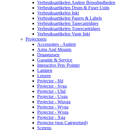
Verbruiksartikelen Andere Benodigdheden
Verbruiksartikelen Drum & Fuser Units
Verbruiksartikelen Inkt
Verbruiksartikelen Papers & Labels
Verbruiksartikelen Tapecartridges
Verbruiksartikelen Tonercartridges
Verbruiksartikelen Vaste Inkt
Projectoren
Accessoires - Andere
Arms And Mounts
Draagtassen
Garantie & Service
Interactive Pen/ Pointer
Lampen
Lenzen
Projector - Hd
Projector - Svga
Projector - Uhd
Projector - Uxga
Projector - Wuxga
Projector - Wvga
Projector - Wxga
Projector - Xga
Projector (non Categorised)
Screens