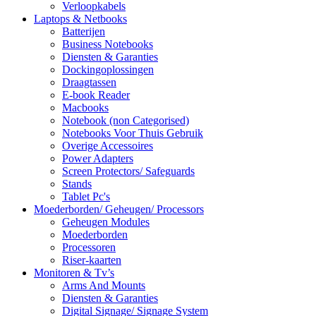
Verloopkabels
Laptops & Netbooks
Batterijen
Business Notebooks
Diensten & Garanties
Dockingoplossingen
Draagtassen
E-book Reader
Macbooks
Notebook (non Categorised)
Notebooks Voor Thuis Gebruik
Overige Accessoires
Power Adapters
Screen Protectors/ Safeguards
Stands
Tablet Pc's
Moederborden/ Geheugen/ Processors
Geheugen Modules
Moederborden
Processoren
Riser-kaarten
Monitoren & Tv’s
Arms And Mounts
Diensten & Garanties
Digital Signage/ Signage System