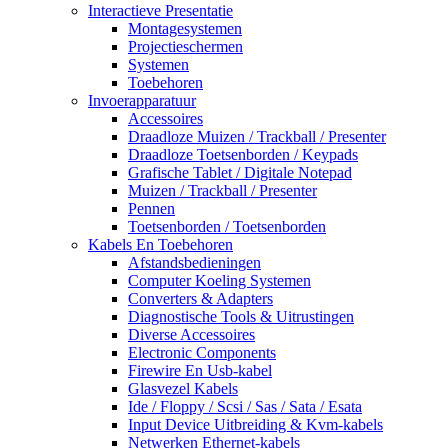
Interactieve Presentatie
Montagesystemen
Projectieschermen
Systemen
Toebehoren
Invoerapparatuur
Accessoires
Draadloze Muizen / Trackball / Presenter
Draadloze Toetsenborden / Keypads
Grafische Tablet / Digitale Notepad
Muizen / Trackball / Presenter
Pennen
Toetsenborden / Toetsenborden
Kabels En Toebehoren
Afstandsbedieningen
Computer Koeling Systemen
Converters & Adapters
Diagnostische Tools & Uitrustingen
Diverse Accessoires
Electronic Components
Firewire En Usb-kabel
Glasvezel Kabels
Ide / Floppy / Scsi / Sas / Sata / Esata
Input Device Uitbreiding & Kvm-kabels
Netwerken Ethernet-kabels