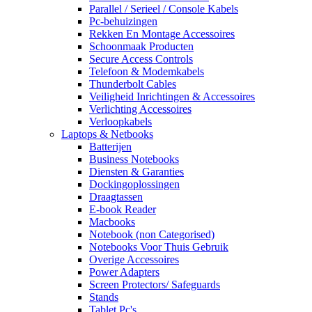
Parallel / Serieel / Console Kabels
Pc-behuizingen
Rekken En Montage Accessoires
Schoonmaak Producten
Secure Access Controls
Telefoon & Modemkabels
Thunderbolt Cables
Veiligheid Inrichtingen & Accessoires
Verlichting Accessoires
Verloopkabels
Laptops & Netbooks
Batterijen
Business Notebooks
Diensten & Garanties
Dockingoplossingen
Draagtassen
E-book Reader
Macbooks
Notebook (non Categorised)
Notebooks Voor Thuis Gebruik
Overige Accessoires
Power Adapters
Screen Protectors/ Safeguards
Stands
Tablet Pc's