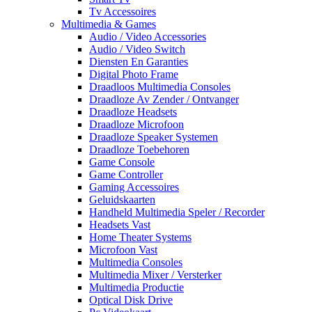
Tv Accessoires
Multimedia & Games
Audio / Video Accessories
Audio / Video Switch
Diensten En Garanties
Digital Photo Frame
Draadloos Multimedia Consoles
Draadloze Av Zender / Ontvanger
Draadloze Headsets
Draadloze Microfoon
Draadloze Speaker Systemen
Draadloze Toebehoren
Game Console
Game Controller
Gaming Accessoires
Geluidskaarten
Handheld Multimedia Speler / Recorder
Headsets Vast
Home Theater Systems
Microfoon Vast
Multimedia Consoles
Multimedia Mixer / Versterker
Multimedia Productie
Optical Disk Drive