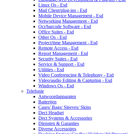
Linux Os - Esd
Mail Client/plug-ins - Esd
Mobile Device Management - Esd
Networking Management - Esd
Ocr/barcode Software - Esd
Office Suites - Esd
Other Os - Esd
Project/time Management - Esd
Remote Access - Esd
Report Management - Esd
Security Suites - Esd
Service & Support - Esd
Utilities - Esd
Video Conferencing & Telephony - Esd
Video/audio Editing & Capturing - Esd
Windows Os - Esd
Telefonie
Antwoordapparaten
Batterijen
Cases/ Bags/ Sleeves/ Skins
Dect Headset
Dect Systems & Accessories
Diensten & Garanties
Diverse Accessoires