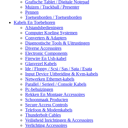
Grafische Tablet / Digitale Notepad
Muizen / Trackball / Presenter
Pennen
Toetsenborden / Toetsenborden
Kabels En Toebehoren
Afstandsbedieningen
Computer Koeling Systemen
Converters & Adapters
Diagnostische Tools & Uitrustingen
Diverse Accessoires
Electronic Components
Firewire En Usb-kabel
Glasvezel Kabels
Ide / Floppy / Scsi / Sas / Sata / Esata
Input Device Uitbreiding & Kvm-kabels
Netwerken Ethernet-kabels
Parallel / Serieel / Console Kabels
Pc-behuizingen
Rekken En Montage Accessoires
Schoonmaak Producten
Secure Access Controls
Telefoon & Modemkabels
Thunderbolt Cables
Veiligheid Inrichtingen & Accessoires
Verlichting Accessoires