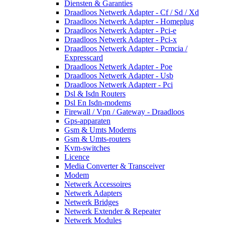
Diensten & Garanties
Draadloos Netwerk Adapter - Cf / Sd / Xd
Draadloos Netwerk Adapter - Homeplug
Draadloos Netwerk Adapter - Pci-e
Draadloos Netwerk Adapter - Pci-x
Draadloos Netwerk Adapter - Pcmcia /
Expresscard
Draadloos Netwerk Adapter - Poe
Draadloos Netwerk Adapter - Usb
Draadloos Netwerk Adapterr - Pci
Dsl & Isdn Routers
Dsl En Isdn-modems
Firewall / Vpn / Gateway - Draadloos
Gps-apparaten
Gsm & Umts Modems
Gsm & Umts-routers
Kvm-switches
Licence
Media Converter & Transceiver
Modem
Netwerk Accessoires
Netwerk Adapters
Netwerk Bridges
Netwerk Extender & Repeater
Netwerk Modules