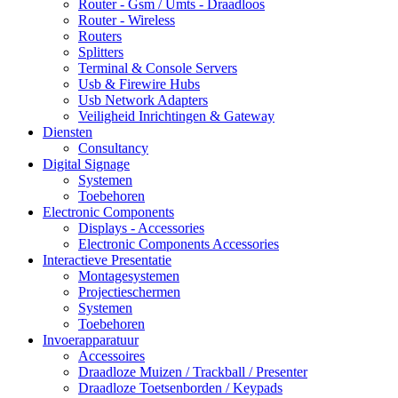
Router - Gsm / Umts - Draadloos
Router - Wireless
Routers
Splitters
Terminal & Console Servers
Usb & Firewire Hubs
Usb Network Adapters
Veiligheid Inrichtingen & Gateway
Diensten
Consultancy
Digital Signage
Systemen
Toebehoren
Electronic Components
Displays - Accessories
Electronic Components Accessories
Interactieve Presentatie
Montagesystemen
Projectieschermen
Systemen
Toebehoren
Invoerapparatuur
Accessoires
Draadloze Muizen / Trackball / Presenter
Draadloze Toetsenborden / Keypads