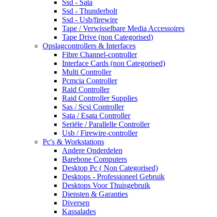
Ssd - Sata
Ssd - Thunderbolt
Ssd - Usb/firewire
Tape / Verwisselbare Media Accessoires
Tape Drive (non Categorised)
Opslagcontrollers & Interfaces
Fibre Channel-controller
Interface Cards (non Categorised)
Multi Controller
Pcmcia Controller
Raid Controller
Raid Controller Supplies
Sas / Scsi Controller
Sata / Esata Controller
Seriële / Parallelle Controller
Usb / Firewire-controller
Pc's & Workstations
Andere Onderdelen
Barebone Computers
Desktop Pc ( Non Categorised)
Desktops - Professioneel Gebruik
Desktops Voor Thuisgebruik
Diensten & Garanties
Diversen
Kassalades