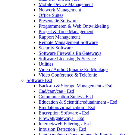
Mobile Device Management
Netwerk Management
Office Suites
Presentatie Software
Programmeren & Web Ontwikkeling
Project & Time Management
Rapport Management
Remote Management Software
Security Software
Software Firewalls En Gateways
Software Licensing & Service
Utilities
Video / Audio Opname En Montage
Video Conference & Telefonie
Software Esd
Back-up & Storage Management - Esd
Cad/cam/cae - Esd
Communication Suites - Esd
Education & Scientific/edutainment - Esd
Emulation/virtualization - Esd
Encryption Software - Esd
Firewall/gateways - Esd
Internet/web Filtering - Esd
Intrusion Detection - Esd
Language/web Development & Plug-ins - Esd