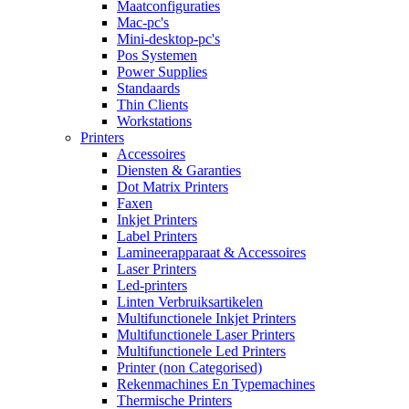
Maatconfiguraties
Mac-pc's
Mini-desktop-pc's
Pos Systemen
Power Supplies
Standaards
Thin Clients
Workstations
Printers
Accessoires
Diensten & Garanties
Dot Matrix Printers
Faxen
Inkjet Printers
Label Printers
Lamineerapparaat & Accessoires
Laser Printers
Led-printers
Linten Verbruiksartikelen
Multifunctionele Inkjet Printers
Multifunctionele Laser Printers
Multifunctionele Led Printers
Printer (non Categorised)
Rekenmachines En Typemachines
Thermische Printers