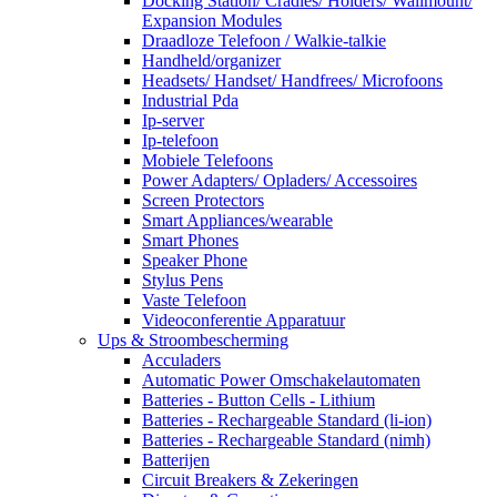
Docking Station/ Cradles/ Holders/ Wallmount/
Expansion Modules
Draadloze Telefoon / Walkie-talkie
Handheld/organizer
Headsets/ Handset/ Handfrees/ Microfoons
Industrial Pda
Ip-server
Ip-telefoon
Mobiele Telefoons
Power Adapters/ Opladers/ Accessoires
Screen Protectors
Smart Appliances/wearable
Smart Phones
Speaker Phone
Stylus Pens
Vaste Telefoon
Videoconferentie Apparatuur
Ups & Stroombescherming
Acculaders
Automatic Power Omschakelautomaten
Batteries - Button Cells - Lithium
Batteries - Rechargeable Standard (li-ion)
Batteries - Rechargeable Standard (nimh)
Batterijen
Circuit Breakers & Zekeringen