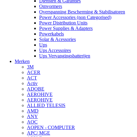
Diensten & Garanties
Omvormers
Overspanning Bescherming & Stabilisatoren
Power Accessories (non Categorised)
Power Distribution Units
Power Supplies & Adapters
Powerkabels
Solar & Acessories
Ups
Ups Accessoires
Ups Vervangingsbatterijen
Merken
3M
ACER
ACT
Activ
ADOBE
AEROHIVE
AEROHIVE
ALLIED TELESIS
AMD
ANY
AOC
AOPEN - COMPUTER
APC/ MGE