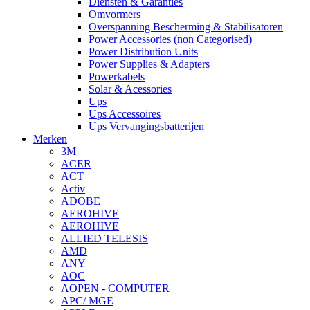
Diensten & Garanties
Omvormers
Overspanning Bescherming & Stabilisatoren
Power Accessories (non Categorised)
Power Distribution Units
Power Supplies & Adapters
Powerkabels
Solar & Acessories
Ups
Ups Accessoires
Ups Vervangingsbatterijen
Merken
3M
ACER
ACT
Activ
ADOBE
AEROHIVE
AEROHIVE
ALLIED TELESIS
AMD
ANY
AOC
AOPEN - COMPUTER
APC/ MGE