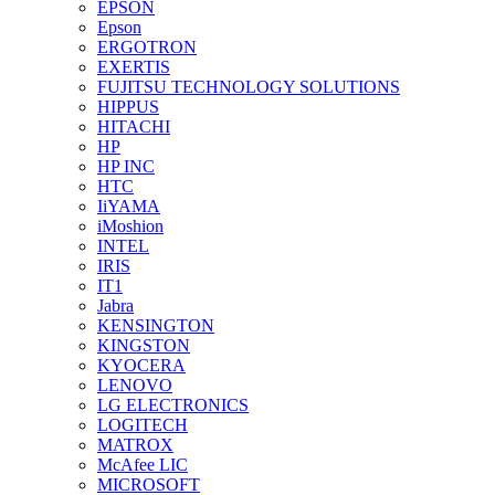
EPSON
Epson
ERGOTRON
EXERTIS
FUJITSU TECHNOLOGY SOLUTIONS
HIPPUS
HITACHI
HP
HP INC
HTC
IiYAMA
iMoshion
INTEL
IRIS
IT1
Jabra
KENSINGTON
KINGSTON
KYOCERA
LENOVO
LG ELECTRONICS
LOGITECH
MATROX
McAfee LIC
MICROSOFT