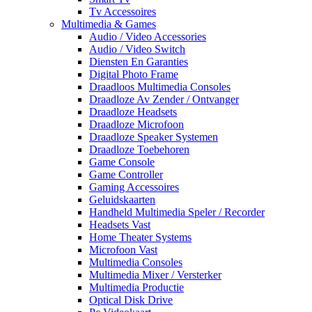
Tv Accessoires
Multimedia & Games
Audio / Video Accessories
Audio / Video Switch
Diensten En Garanties
Digital Photo Frame
Draadloos Multimedia Consoles
Draadloze Av Zender / Ontvanger
Draadloze Headsets
Draadloze Microfoon
Draadloze Speaker Systemen
Draadloze Toebehoren
Game Console
Game Controller
Gaming Accessoires
Geluidskaarten
Handheld Multimedia Speler / Recorder
Headsets Vast
Home Theater Systems
Microfoon Vast
Multimedia Consoles
Multimedia Mixer / Versterker
Multimedia Productie
Optical Disk Drive