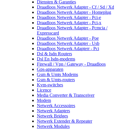
Diensten & Garanties
Draadloos Netwerk Adapter - Cf / Sd / Xd
Draadloos Netwerk Adapter - Homeplug
Draadloos Netwerk Adapter - Pci-e
Draadloos Netwerk Adapter - Pci-x
Draadloos Netwerk Adapter - Pcmcia /
Expresscard
Draadloos Netwerk Adapter - Poe
Draadloos Netwerk Adapter - Usb
Draadloos Netwerk Adapterr - Pci
Dsl & Isdn Routers
Dsl En Isdn-modems
Firewall / Vpn / Gateway - Draadloos
Gps-apparaten
Gsm & Umts Modems
Gsm & Umts-routers
Kvm-switches
Licence
Media Converter & Transceiver
Modem
Netwerk Accessoires
Netwerk Adapters
Netwerk Bridges
Netwerk Extender & Repeater
Netwerk Modules