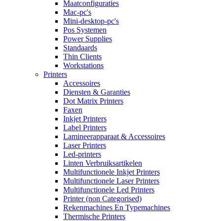
Maatconfiguraties
Mac-pc's
Mini-desktop-pc's
Pos Systemen
Power Supplies
Standaards
Thin Clients
Workstations
Printers
Accessoires
Diensten & Garanties
Dot Matrix Printers
Faxen
Inkjet Printers
Label Printers
Lamineerapparaat & Accessoires
Laser Printers
Led-printers
Linten Verbruiksartikelen
Multifunctionele Inkjet Printers
Multifunctionele Laser Printers
Multifunctionele Led Printers
Printer (non Categorised)
Rekenmachines En Typemachines
Thermische Printers