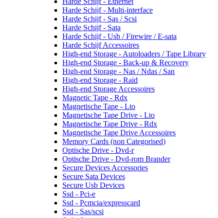
Harde Schijf - Ethernet
Harde Schijf - Multi-interface
Harde Schijf - Sas / Scsi
Harde Schijf - Sata
Harde Schijf - Usb / Firewire / E-sata
Harde Schijf Accessoires
High-end Storage - Autoloaders / Tape Library
High-end Storage - Back-up & Recovery
High-end Storage - Nas / Ndas / San
High-end Storage - Raid
High-end Storage Accessoires
Magnetic Tape - Rdx
Magnetische Tape - Lto
Magnetische Tape Drive - Lto
Magnetische Tape Drive - Rdx
Magnetische Tape Drive Accessoires
Memory Cards (non Categorised)
Optische Drive - Dvd-r
Optische Drive - Dvd-rom Brander
Secure Devices Accessories
Secure Sata Devices
Secure Usb Devices
Ssd - Pci-e
Ssd - Pcmcia/expresscard
Ssd - Sas/scsi