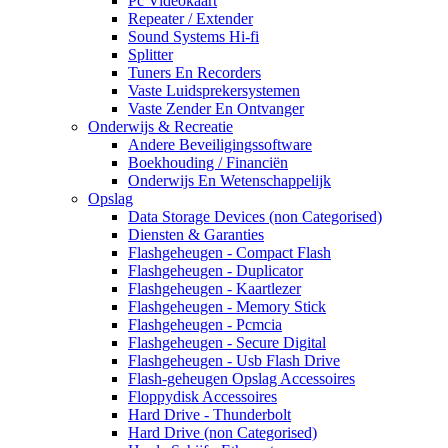
Pc Videokaart
Repeater / Extender
Sound Systems Hi-fi
Splitter
Tuners En Recorders
Vaste Luidsprekersystemen
Vaste Zender En Ontvanger
Onderwijs & Recreatie
Andere Beveiligingssoftware
Boekhouding / Financiën
Onderwijs En Wetenschappelijk
Opslag
Data Storage Devices (non Categorised)
Diensten & Garanties
Flashgeheugen - Compact Flash
Flashgeheugen - Duplicator
Flashgeheugen - Kaartlezer
Flashgeheugen - Memory Stick
Flashgeheugen - Pcmcia
Flashgeheugen - Secure Digital
Flashgeheugen - Usb Flash Drive
Flash-geheugen Opslag Accessoires
Floppydisk Accessoires
Hard Drive - Thunderbolt
Hard Drive (non Categorised)