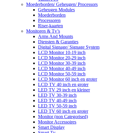
Moederborden/ Geheugen/ Processors
Geheugen Modules
Moederborden
Processoren
Riser-kaarten
Monitoren & Tv’s
Arms And Mounts
Diensten & Garanties
Digital Signage/ Signage System
LCD Monitor 10-19 inch
LCD Monitor 20-29 inch
LCD Monitor 30-39 inch
LCD Monitor 40-49 inch
LCD Monitor 50-59 inch
LCD Monitor 60 inch en groter
LCD TV 40 inch en groter
LED TV 29 inch en kleiner
LED TV 30-39 inch
LED TV 40-49 inch
LED TV 50-59 inch
LED TV 60 inch en groter
Monitor (non Categorised)
Monitor Accessoires
Smart Display
Smart Tv