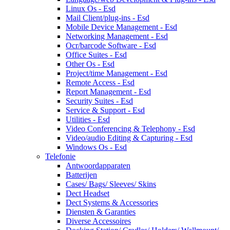
Linux Os - Esd
Mail Client/plug-ins - Esd
Mobile Device Management - Esd
Networking Management - Esd
Ocr/barcode Software - Esd
Office Suites - Esd
Other Os - Esd
Project/time Management - Esd
Remote Access - Esd
Report Management - Esd
Security Suites - Esd
Service & Support - Esd
Utilities - Esd
Video Conferencing & Telephony - Esd
Video/audio Editing & Capturing - Esd
Windows Os - Esd
Telefonie
Antwoordapparaten
Batterijen
Cases/ Bags/ Sleeves/ Skins
Dect Headset
Dect Systems & Accessories
Diensten & Garanties
Diverse Accessoires