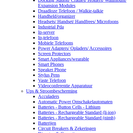
Docking Station/ Cradles/ Holders/ Wallmount/
Expansion Modules
Draadloze Telefoon / Walkie-talkie
Handheld/organizer
Headsets/ Handset/ Handfrees/ Microfoons
Industrial Pda
Ip-server
Ip-telefoon
Mobiele Telefoons
Power Adapters/ Opladers/ Accessoires
Screen Protectors
Smart Appliances/wearable
Smart Phones
Speaker Phone
Stylus Pens
Vaste Telefoon
Videoconferentie Apparatuur
Ups & Stroombescherming
Acculaders
Automatic Power Omschakelautomaten
Batteries - Button Cells - Lithium
Batteries - Rechargeable Standard (li-ion)
Batteries - Rechargeable Standard (nimh)
Batterijen
Circuit Breakers & Zekeringen