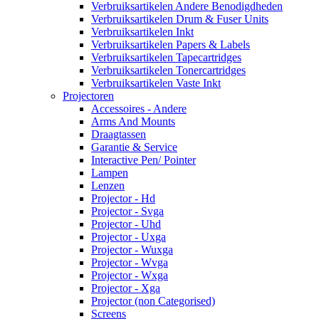
Verbruiksartikelen Andere Benodigdheden
Verbruiksartikelen Drum & Fuser Units
Verbruiksartikelen Inkt
Verbruiksartikelen Papers & Labels
Verbruiksartikelen Tapecartridges
Verbruiksartikelen Tonercartridges
Verbruiksartikelen Vaste Inkt
Projectoren
Accessoires - Andere
Arms And Mounts
Draagtassen
Garantie & Service
Interactive Pen/ Pointer
Lampen
Lenzen
Projector - Hd
Projector - Svga
Projector - Uhd
Projector - Uxga
Projector - Wuxga
Projector - Wvga
Projector - Wxga
Projector - Xga
Projector (non Categorised)
Screens