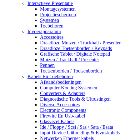
Interactieve Presentatie
Montagesystemen
Projectieschermen
Systemen
Toebehoren
Invoerapparatuur
Accessoires
Draadloze Muizen / Trackball / Presenter
Draadloze Toetsenborden / Keypads
Grafische Tablet / Digitale Notepad
Muizen / Trackball / Presenter
Pennen
Toetsenborden / Toetsenborden
Kabels En Toebehoren
Afstandsbedieningen
Computer Koeling Systemen
Converters & Adapters
Diagnostische Tools & Uitrustingen
Diverse Accessoires
Electronic Components
Firewire En Usb-kabel
Glasvezel Kabels
Ide / Floppy / Scsi / Sas / Sata / Esata
Input Device Uitbreiding & Kvm-kabels
Netwerken Ethernet-kabels