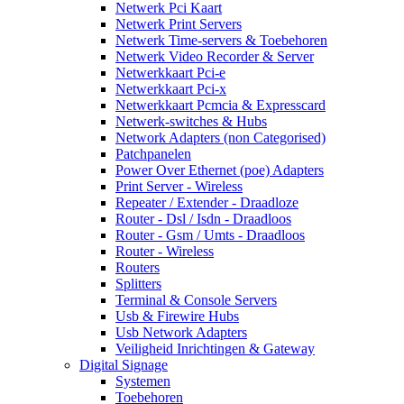
Netwerk Pci Kaart
Netwerk Print Servers
Netwerk Time-servers & Toebehoren
Netwerk Video Recorder & Server
Netwerkkaart Pci-e
Netwerkkaart Pci-x
Netwerkkaart Pcmcia & Expresscard
Netwerk-switches & Hubs
Network Adapters (non Categorised)
Patchpanelen
Power Over Ethernet (poe) Adapters
Print Server - Wireless
Repeater / Extender - Draadloze
Router - Dsl / Isdn - Draadloos
Router - Gsm / Umts - Draadloos
Router - Wireless
Routers
Splitters
Terminal & Console Servers
Usb & Firewire Hubs
Usb Network Adapters
Veiligheid Inrichtingen & Gateway
Digital Signage
Systemen
Toebehoren