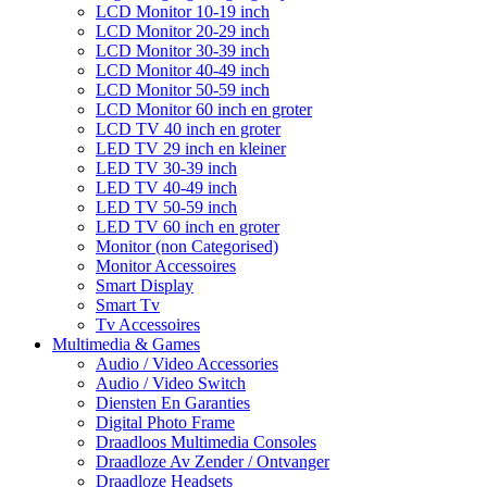
LCD Monitor 10-19 inch
LCD Monitor 20-29 inch
LCD Monitor 30-39 inch
LCD Monitor 40-49 inch
LCD Monitor 50-59 inch
LCD Monitor 60 inch en groter
LCD TV 40 inch en groter
LED TV 29 inch en kleiner
LED TV 30-39 inch
LED TV 40-49 inch
LED TV 50-59 inch
LED TV 60 inch en groter
Monitor (non Categorised)
Monitor Accessoires
Smart Display
Smart Tv
Tv Accessoires
Multimedia & Games
Audio / Video Accessories
Audio / Video Switch
Diensten En Garanties
Digital Photo Frame
Draadloos Multimedia Consoles
Draadloze Av Zender / Ontvanger
Draadloze Headsets