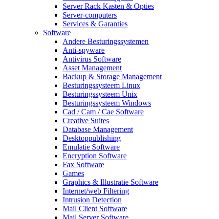
Server Rack Kasten & Opties
Server-computers
Services & Garanties
Software
Andere Besturingssystemen
Anti-spyware
Antivirus Software
Asset Management
Backup & Storage Management
Besturingssysteem Linux
Besturingssysteem Unix
Besturingssysteem Windows
Cad / Cam / Cae Software
Creative Suites
Database Management
Desktoppublishing
Emulatie Software
Encryption Software
Fax Software
Games
Graphics & Illustratie Software
Internet/web Filtering
Intrusion Detection
Mail Client Software
Mail Server Software