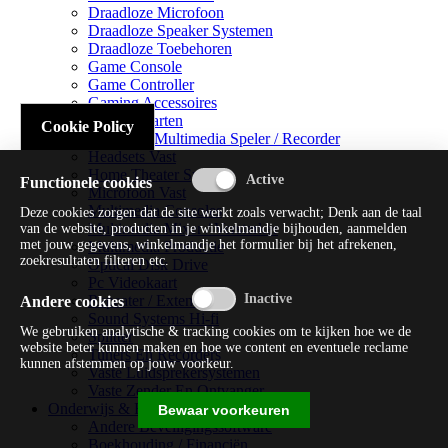
Draadloze Microfoon
Draadloze Speaker Systemen
Draadloze Toebehoren
Game Console
Game Controller
Gaming Accessoires
Geluidskaarten
Cookie Policy
Handheld Multimedia Speler / Recorder
Headsets Vast
Home Theater Systems
Functionele cookies
Microfoon Vast
Multimedia Consoles
Deze cookies zorgen dat de site werkt zoals verwacht; Denk aan de taal
Multimedia Mixer / Versterker
van de website, producten in je winkelmandje bijhouden, aanmelden
met jouw gegevens, winkelmandje het formulier bij het afrekenen,
Multimedia Productie
zoekresultaten filteren etc.
Optical Disk Drive
Pc Videokaart
Repeater / Extender
Andere cookies
Sound Systems Hi-fi
We gebruiken analytische & tracking cookies om te kijken hoe we de
Splitter
website beter kunnen maken en hoe we content en eventuele reclame
Tuners En Recorders
kunnen afstemmen op jouw voorkeur.
Vaste Luidsprekersystemen
Vaste Zender En Ontvanger
Onderwijs & Recreatie
Bewaar voorkeuren
Andere Beveiligingssoftware
Boekhouding / Financiën