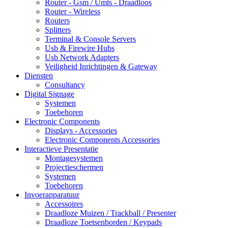
Router - Gsm / Umts - Draadloos
Router - Wireless
Routers
Splitters
Terminal & Console Servers
Usb & Firewire Hubs
Usb Network Adapters
Veiligheid Inrichtingen & Gateway
Diensten
Consultancy
Digital Signage
Systemen
Toebehoren
Electronic Components
Displays - Accessories
Electronic Components Accessories
Interactieve Presentatie
Montagesystemen
Projectieschermen
Systemen
Toebehoren
Invoerapparatuur
Accessoires
Draadloze Muizen / Trackball / Presenter
Draadloze Toetsenborden / Keypads