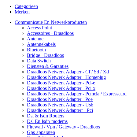
Categorieën
Merken
Communicatie En Netwerkproducten
Access Point
Accessoires - Draadloos
Antenne
Antennekabels
Bluetooth
Bridge - Draadloos
Data Switch
Diensten & Garanties
Draadloos Netwerk Adapter - Cf / Sd / Xd
Draadloos Netwerk Adapter - Homeplug
Draadloos Netwerk Adapter - Pci-e
Draadloos Netwerk Adapter - Pci-x
Draadloos Netwerk Adapter - Pcmcia / Expresscard
Draadloos Netwerk Adapter - Poe
Draadloos Netwerk Adapter - Usb
Draadloos Netwerk Adapterr - Pci
Dsl & Isdn Routers
Dsl En Isdn-modems
Firewall / Vpn / Gateway - Draadloos
Gps-apparaten