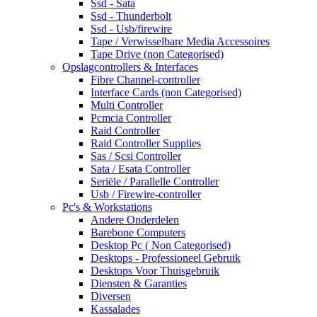
Ssd - Sata
Ssd - Thunderbolt
Ssd - Usb/firewire
Tape / Verwisselbare Media Accessoires
Tape Drive (non Categorised)
Opslagcontrollers & Interfaces
Fibre Channel-controller
Interface Cards (non Categorised)
Multi Controller
Pcmcia Controller
Raid Controller
Raid Controller Supplies
Sas / Scsi Controller
Sata / Esata Controller
Seriële / Parallelle Controller
Usb / Firewire-controller
Pc's & Workstations
Andere Onderdelen
Barebone Computers
Desktop Pc ( Non Categorised)
Desktops - Professioneel Gebruik
Desktops Voor Thuisgebruik
Diensten & Garanties
Diversen
Kassalades