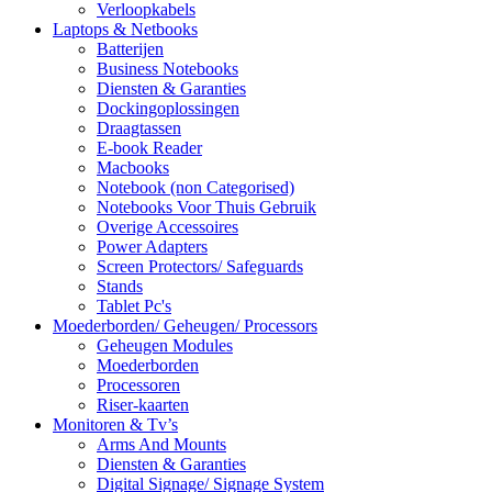
Verloopkabels
Laptops & Netbooks
Batterijen
Business Notebooks
Diensten & Garanties
Dockingoplossingen
Draagtassen
E-book Reader
Macbooks
Notebook (non Categorised)
Notebooks Voor Thuis Gebruik
Overige Accessoires
Power Adapters
Screen Protectors/ Safeguards
Stands
Tablet Pc's
Moederborden/ Geheugen/ Processors
Geheugen Modules
Moederborden
Processoren
Riser-kaarten
Monitoren & Tv’s
Arms And Mounts
Diensten & Garanties
Digital Signage/ Signage System