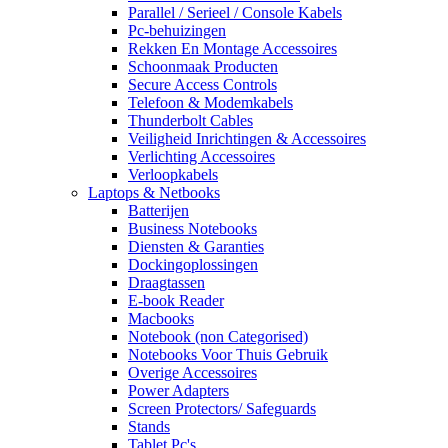
Parallel / Serieel / Console Kabels
Pc-behuizingen
Rekken En Montage Accessoires
Schoonmaak Producten
Secure Access Controls
Telefoon & Modemkabels
Thunderbolt Cables
Veiligheid Inrichtingen & Accessoires
Verlichting Accessoires
Verloopkabels
Laptops & Netbooks
Batterijen
Business Notebooks
Diensten & Garanties
Dockingoplossingen
Draagtassen
E-book Reader
Macbooks
Notebook (non Categorised)
Notebooks Voor Thuis Gebruik
Overige Accessoires
Power Adapters
Screen Protectors/ Safeguards
Stands
Tablet Pc's