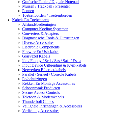
Grafische Tablet / Digitale Notepad
Muizen / Trackball / Presenter
Pennen
Toetsenborden / Toetsenborden
Kabels En Toebehoren
Afstandsbedieningen
Computer Koeling Systemen
Converters & Adapters
Diagnostische Tools & Uitrustingen
Diverse Accessoires
Electronic Components
Firewire En Usb-kabel
Glasvezel Kabels
Ide / Floppy / Scsi / Sas / Sata / Esata
Input Device Uitbreiding & Kvm-kabels
Netwerken Ethernet-kabels
Parallel / Serieel / Console Kabels
Pc-behuizingen
Rekken En Montage Accessoires
Schoonmaak Producten
Secure Access Controls
Telefoon & Modemkabels
Thunderbolt Cables
Veiligheid Inrichtingen & Accessoires
Verlichting Accessoires