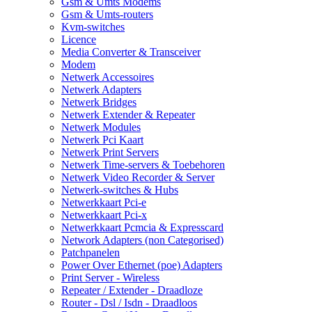
Gsm & Umts Modems
Gsm & Umts-routers
Kvm-switches
Licence
Media Converter & Transceiver
Modem
Netwerk Accessoires
Netwerk Adapters
Netwerk Bridges
Netwerk Extender & Repeater
Netwerk Modules
Netwerk Pci Kaart
Netwerk Print Servers
Netwerk Time-servers & Toebehoren
Netwerk Video Recorder & Server
Netwerk-switches & Hubs
Netwerkkaart Pci-e
Netwerkkaart Pci-x
Netwerkkaart Pcmcia & Expresscard
Network Adapters (non Categorised)
Patchpanelen
Power Over Ethernet (poe) Adapters
Print Server - Wireless
Repeater / Extender - Draadloze
Router - Dsl / Isdn - Draadloos