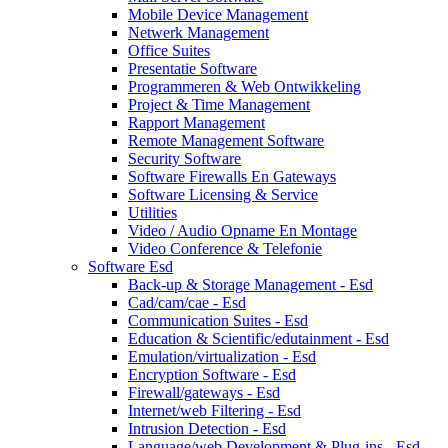
Mobile Device Management
Netwerk Management
Office Suites
Presentatie Software
Programmeren & Web Ontwikkeling
Project & Time Management
Rapport Management
Remote Management Software
Security Software
Software Firewalls En Gateways
Software Licensing & Service
Utilities
Video / Audio Opname En Montage
Video Conference & Telefonie
Software Esd
Back-up & Storage Management - Esd
Cad/cam/cae - Esd
Communication Suites - Esd
Education & Scientific/edutainment - Esd
Emulation/virtualization - Esd
Encryption Software - Esd
Firewall/gateways - Esd
Internet/web Filtering - Esd
Intrusion Detection - Esd
Language/web Development & Plug-ins - Esd