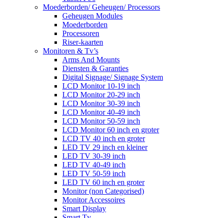
Moederborden/ Geheugen/ Processors
Geheugen Modules
Moederborden
Processoren
Riser-kaarten
Monitoren & Tv’s
Arms And Mounts
Diensten & Garanties
Digital Signage/ Signage System
LCD Monitor 10-19 inch
LCD Monitor 20-29 inch
LCD Monitor 30-39 inch
LCD Monitor 40-49 inch
LCD Monitor 50-59 inch
LCD Monitor 60 inch en groter
LCD TV 40 inch en groter
LED TV 29 inch en kleiner
LED TV 30-39 inch
LED TV 40-49 inch
LED TV 50-59 inch
LED TV 60 inch en groter
Monitor (non Categorised)
Monitor Accessoires
Smart Display
Smart Tv