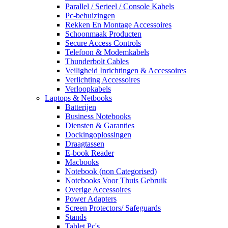
Parallel / Serieel / Console Kabels
Pc-behuizingen
Rekken En Montage Accessoires
Schoonmaak Producten
Secure Access Controls
Telefoon & Modemkabels
Thunderbolt Cables
Veiligheid Inrichtingen & Accessoires
Verlichting Accessoires
Verloopkabels
Laptops & Netbooks
Batterijen
Business Notebooks
Diensten & Garanties
Dockingoplossingen
Draagtassen
E-book Reader
Macbooks
Notebook (non Categorised)
Notebooks Voor Thuis Gebruik
Overige Accessoires
Power Adapters
Screen Protectors/ Safeguards
Stands
Tablet Pc's