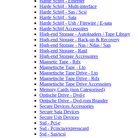
Harde Schijf - Ethernet
Harde Schijf - Multi-interface
Harde Schijf - Sas / Scsi
Harde Schijf - Sata
Harde Schijf - Usb / Firewire / E-sata
Harde Schijf Accessoires
High-end Storage - Autoloaders / Tape Library
High-end Storage - Back-up & Recovery
High-end Storage - Nas / Ndas / San
High-end Storage - Raid
High-end Storage Accessoires
Magnetic Tape - Rdx
Magnetische Tape - Lto
Magnetische Tape Drive - Lto
Magnetische Tape Drive - Rdx
Magnetische Tape Drive Accessoires
Memory Cards (non Categorised)
Optische Drive - Dvd-r
Optische Drive - Dvd-rom Brander
Secure Devices Accessories
Secure Sata Devices
Secure Usb Devices
Ssd - Pci-e
Ssd - Pcmcia/expresscard
Ssd - Sas/scsi