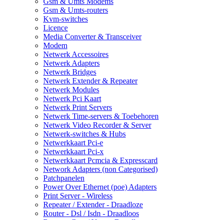
Gsm & Umts Modems
Gsm & Umts-routers
Kvm-switches
Licence
Media Converter & Transceiver
Modem
Netwerk Accessoires
Netwerk Adapters
Netwerk Bridges
Netwerk Extender & Repeater
Netwerk Modules
Netwerk Pci Kaart
Netwerk Print Servers
Netwerk Time-servers & Toebehoren
Netwerk Video Recorder & Server
Netwerk-switches & Hubs
Netwerkkaart Pci-e
Netwerkkaart Pci-x
Netwerkkaart Pcmcia & Expresscard
Network Adapters (non Categorised)
Patchpanelen
Power Over Ethernet (poe) Adapters
Print Server - Wireless
Repeater / Extender - Draadloze
Router - Dsl / Isdn - Draadloos