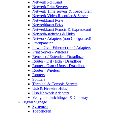
Netwerk Pci Kaart
Netwerk Print Servers
Netwerk Time-servers & Toebehoren
Netwerk Video Recorder & Server
Netwerkkaart Pci-e
Netwerkkaart Pci-x
Netwerkkaart Pcmcia & Expresscard
Netwerk-switches & Hubs
Network Adapters (non Categorised)
Patchpanelen
Power Over Ethernet (poe) Adapters
Print Server - Wireless
Repeater / Extender - Draadloze
Router - Dsl / Isdn - Draadloos
Router - Gsm / Umts - Draadloos
Router - Wireless
Routers
Splitters
Terminal & Console Servers
Usb & Firewire Hubs
Usb Network Adapters
Veiligheid Inrichtingen & Gateway
Digital Signage
Systemen
Toebehoren