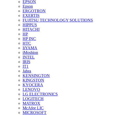
EPSON
Epson
ERGOTRON
EXERTIS
FUJITSU TECHNOLOGY SOLUTIONS
HIPPUS
HITACHI
HP
HP INC
HTC
IiYAMA
iMoshion
INTEL
IRIS
IT1
Jabra
KENSINGTON
KINGSTON
KYOCERA
LENOVO
LG ELECTRONICS
LOGITECH
MATROX
McAfee LIC
MICROSOFT