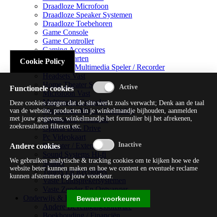
Draadloze Microfoon
Draadloze Speaker Systemen
Draadloze Toebehoren
Game Console
Game Controller
Gaming Accessoires
Geluidskaarten
Cookie Policy
Handheld Multimedia Speler / Recorder
Headsets Vast
Home Theater Systems
Functionele cookies
Microfoon Vast
Multimedia Consoles
Deze cookies zorgen dat de site werkt zoals verwacht; Denk aan de taal
Multimedia Mixer / Versterker
van de website, producten in je winkelmandje bijhouden, aanmelden
met jouw gegevens, winkelmandje het formulier bij het afrekenen,
Multimedia Productie
zoekresultaten filteren etc.
Optical Disk Drive
Pc Videokaart
Repeater / Extender
Andere cookies
Sound Systems Hi-fi
We gebruiken analytische & tracking cookies om te kijken hoe we de
Splitter
website beter kunnen maken en hoe we content en eventuele reclame
Tuners En Recorders
kunnen afstemmen op jouw voorkeur.
Vaste Luidsprekersystemen
Vaste Zender En Ontvanger
Onderwijs & Recreatie
Bewaar voorkeuren
Andere Beveiligingssoftware
Boekhouding / Financiën