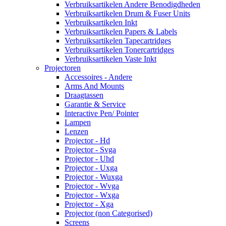
Verbruiksartikelen Andere Benodigdheden
Verbruiksartikelen Drum & Fuser Units
Verbruiksartikelen Inkt
Verbruiksartikelen Papers & Labels
Verbruiksartikelen Tapecartridges
Verbruiksartikelen Tonercartridges
Verbruiksartikelen Vaste Inkt
Projectoren
Accessoires - Andere
Arms And Mounts
Draagtassen
Garantie & Service
Interactive Pen/ Pointer
Lampen
Lenzen
Projector - Hd
Projector - Svga
Projector - Uhd
Projector - Uxga
Projector - Wuxga
Projector - Wvga
Projector - Wxga
Projector - Xga
Projector (non Categorised)
Screens