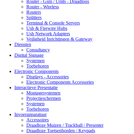
Router - Gsm / Umts - Draadloos
Router - Wireless
Routers
Splitters
Terminal & Console Servers
Usb & Firewire Hubs
Usb Network Adapters
Veiligheid Inrichtingen & Gateway
Diensten
Consultancy
Digital Signage
Systemen
Toebehoren
Electronic Components
Displays - Accessories
Electronic Components Accessories
Interactieve Presentatie
Montagesystemen
Projectieschermen
Systemen
Toebehoren
Invoerapparatuur
Accessoires
Draadloze Muizen / Trackball / Presenter
Draadloze Toetsenborden / Keypads