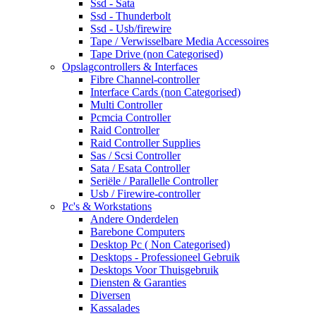
Ssd - Sata
Ssd - Thunderbolt
Ssd - Usb/firewire
Tape / Verwisselbare Media Accessoires
Tape Drive (non Categorised)
Opslagcontrollers & Interfaces
Fibre Channel-controller
Interface Cards (non Categorised)
Multi Controller
Pcmcia Controller
Raid Controller
Raid Controller Supplies
Sas / Scsi Controller
Sata / Esata Controller
Seriële / Parallelle Controller
Usb / Firewire-controller
Pc's & Workstations
Andere Onderdelen
Barebone Computers
Desktop Pc ( Non Categorised)
Desktops - Professioneel Gebruik
Desktops Voor Thuisgebruik
Diensten & Garanties
Diversen
Kassalades