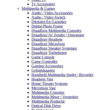
Tv Accessoires
Multimedia & Games
Audio / Video Accessories
Audio / Video Switch
Diensten En Garanties
Digital Photo Frame
Draadloos Multimedia Consoles
Draadloze Av Zender / Ontvanger
Draadloze Headsets
Draadloze Microfoon
Draadloze Speaker Systemen
Draadloze Toebehoren
Game Console
Game Controller
Gaming Accessoires
Geluidskaarten
Handheld Multimedia Speler / Recorder
Headsets Vast
Home Theater Systems
Microfoon Vast
Multimedia Consoles
Multimedia Mixer / Versterker
Multimedia Productie
Optical Disk Drive