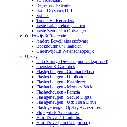
Pc Videokaart
Repeater / Extender
Sound Systems Hi-fi
Splitter
Tuners En Recorders
Vaste Luidsprekersystemen
Vaste Zender En Ontvanger
Onderwijs & Recreatie
Andere Beveiligingssoftware
Boekhouding / Financiën
Onderwijs En Wetenschappelijk
Opslag
Data Storage Devices (non Categorised)
Diensten & Garanties
Flashgeheugen - Compact Flash
Flashgeheugen - Duplicator
Flashgeheugen - Kaartlezer
Flashgeheugen - Memory Stick
Flashgeheugen - Pcmcia
Flashgeheugen - Secure Digital
Flashgeheugen - Usb Flash Drive
Flash-geheugen Opslag Accessoires
Floppydisk Accessoires
Hard Drive - Thunderbolt
Hard Drive (non Categorised)