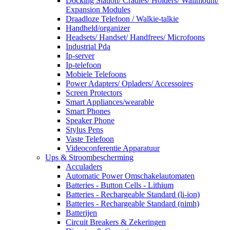
Docking Station/ Cradles/ Holders/ Wallmount/
Expansion Modules
Draadloze Telefoon / Walkie-talkie
Handheld/organizer
Headsets/ Handset/ Handfrees/ Microfoons
Industrial Pda
Ip-server
Ip-telefoon
Mobiele Telefoons
Power Adapters/ Opladers/ Accessoires
Screen Protectors
Smart Appliances/wearable
Smart Phones
Speaker Phone
Stylus Pens
Vaste Telefoon
Videoconferentie Apparatuur
Ups & Stroombescherming
Acculaders
Automatic Power Omschakelautomaten
Batteries - Button Cells - Lithium
Batteries - Rechargeable Standard (li-ion)
Batteries - Rechargeable Standard (nimh)
Batterijen
Circuit Breakers & Zekeringen