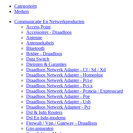
Categorieën
Merken
Communicatie En Netwerkproducten
Access Point
Accessoires - Draadloos
Antenne
Antennekabels
Bluetooth
Bridge - Draadloos
Data Switch
Diensten & Garanties
Draadloos Netwerk Adapter - Cf / Sd / Xd
Draadloos Netwerk Adapter - Homeplug
Draadloos Netwerk Adapter - Pci-e
Draadloos Netwerk Adapter - Pci-x
Draadloos Netwerk Adapter - Pcmcia / Expresscard
Draadloos Netwerk Adapter - Poe
Draadloos Netwerk Adapter - Usb
Draadloos Netwerk Adapterr - Pci
Dsl & Isdn Routers
Dsl En Isdn-modems
Firewall / Vpn / Gateway - Draadloos
Gps-apparaten