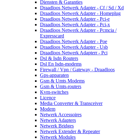
Diensten & Garanties
Draadloos Netwerk Adapter - Cf / Sd / Xd
Draadloos Netwerk Adapter - Homeplug
Draadloos Netwerk Adapter - Pci-e
Draadloos Netwerk Adapter - Pci-x
Draadloos Netwerk Adapter - Pcmcia /
Expresscard
Draadloos Netwerk Adapter - Poe
Draadloos Netwerk Adapter - Usb
Draadloos Netwerk Adapterr - Pci
Dsl & Isdn Routers
Dsl En Isdn-modems
Firewall / Vpn / Gateway - Draadloos
Gps-apparaten
Gsm & Umts Modems
Gsm & Umts-routers
Kvm-switches
Licence
Media Converter & Transceiver
Modem
Netwerk Accessoires
Netwerk Adapters
Netwerk Bridges
Netwerk Extender & Repeater
Netwerk Modules