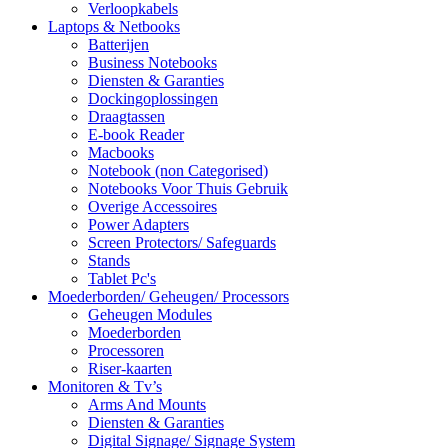
Verloopkabels
Laptops & Netbooks
Batterijen
Business Notebooks
Diensten & Garanties
Dockingoplossingen
Draagtassen
E-book Reader
Macbooks
Notebook (non Categorised)
Notebooks Voor Thuis Gebruik
Overige Accessoires
Power Adapters
Screen Protectors/ Safeguards
Stands
Tablet Pc's
Moederborden/ Geheugen/ Processors
Geheugen Modules
Moederborden
Processoren
Riser-kaarten
Monitoren & Tv’s
Arms And Mounts
Diensten & Garanties
Digital Signage/ Signage System