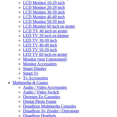
LCD Monitor 10-19 inch
LCD Monitor 20-29 inch
LCD Monitor 30-39 inch
LCD Monitor 40-49 inch
LCD Monitor 50-59 inch
LCD Monitor 60 inch en groter
LCD TV 40 inch en groter
LED TV 29 inch en kleiner
LED TV 30-39 inch
LED TV 40-49 inch
LED TV 50-59 inch
LED TV 60 inch en groter
Monitor (non Categorised)
Monitor Accessoires
Smart Display
Smart Tv
Tv Accessoires
Multimedia & Games
Audio / Video Accessories
Audio / Video Switch
Diensten En Garanties
Digital Photo Frame
Draadloos Multimedia Consoles
Draadloze Av Zender / Ontvanger
Draadloze Headsets