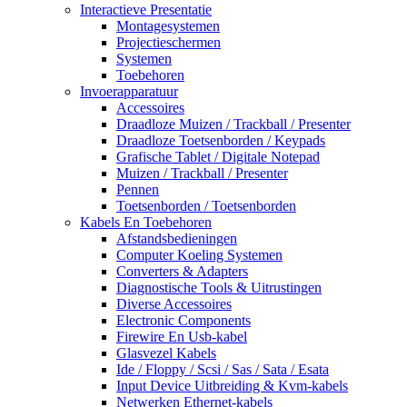
Interactieve Presentatie
Montagesystemen
Projectieschermen
Systemen
Toebehoren
Invoerapparatuur
Accessoires
Draadloze Muizen / Trackball / Presenter
Draadloze Toetsenborden / Keypads
Grafische Tablet / Digitale Notepad
Muizen / Trackball / Presenter
Pennen
Toetsenborden / Toetsenborden
Kabels En Toebehoren
Afstandsbedieningen
Computer Koeling Systemen
Converters & Adapters
Diagnostische Tools & Uitrustingen
Diverse Accessoires
Electronic Components
Firewire En Usb-kabel
Glasvezel Kabels
Ide / Floppy / Scsi / Sas / Sata / Esata
Input Device Uitbreiding & Kvm-kabels
Netwerken Ethernet-kabels