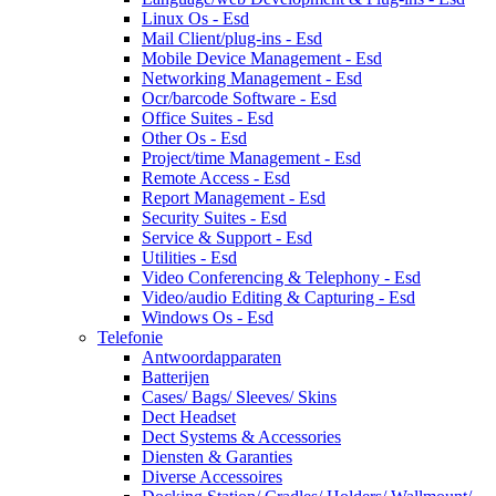
Linux Os - Esd
Mail Client/plug-ins - Esd
Mobile Device Management - Esd
Networking Management - Esd
Ocr/barcode Software - Esd
Office Suites - Esd
Other Os - Esd
Project/time Management - Esd
Remote Access - Esd
Report Management - Esd
Security Suites - Esd
Service & Support - Esd
Utilities - Esd
Video Conferencing & Telephony - Esd
Video/audio Editing & Capturing - Esd
Windows Os - Esd
Telefonie
Antwoordapparaten
Batterijen
Cases/ Bags/ Sleeves/ Skins
Dect Headset
Dect Systems & Accessories
Diensten & Garanties
Diverse Accessoires