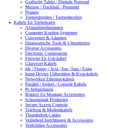
Grafische Tablet / Digitale Notepad
Muizen / Trackball / Presenter
Pennen
Toetsenborden / Toetsenborden
Kabels En Toebehoren
Afstandsbedieningen
Computer Koeling Systemen
Converters & Adapters
Diagnostische Tools & Uitrustingen
Diverse Accessoires
Electronic Components
Firewire En Usb-kabel
Glasvezel Kabels
Ide / Floppy / Scsi / Sas / Sata / Esata
Input Device Uitbreiding & Kvm-kabels
Netwerken Ethernet-kabels
Parallel / Serieel / Console Kabels
Pc-behuizingen
Rekken En Montage Accessoires
Schoonmaak Producten
Secure Access Controls
Telefoon & Modemkabels
Thunderbolt Cables
Veiligheid Inrichtingen & Accessoires
Verlichting Accessoires