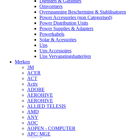
Diensten & Garanties
Omvormers
Overspanning Bescherming & Stabilisatoren
Power Accessories (non Categorised)
Power Distribution Units
Power Supplies & Adapters
Powerkabels
Solar & Acessories
Ups
Ups Accessoires
Ups Vervangingsbatterijen
Merken
3M
ACER
ACT
Activ
ADOBE
AEROHIVE
AEROHIVE
ALLIED TELESIS
AMD
ANY
AOC
AOPEN - COMPUTER
APC/ MGE