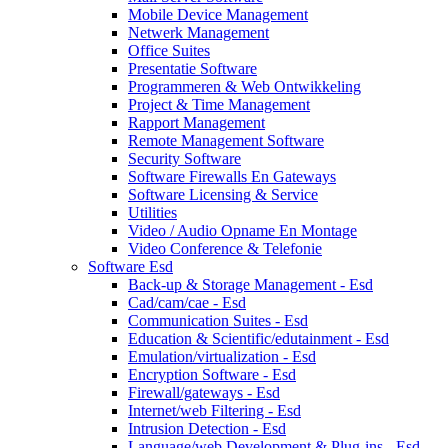
Mobile Device Management
Netwerk Management
Office Suites
Presentatie Software
Programmeren & Web Ontwikkeling
Project & Time Management
Rapport Management
Remote Management Software
Security Software
Software Firewalls En Gateways
Software Licensing & Service
Utilities
Video / Audio Opname En Montage
Video Conference & Telefonie
Software Esd
Back-up & Storage Management - Esd
Cad/cam/cae - Esd
Communication Suites - Esd
Education & Scientific/edutainment - Esd
Emulation/virtualization - Esd
Encryption Software - Esd
Firewall/gateways - Esd
Internet/web Filtering - Esd
Intrusion Detection - Esd
Language/web Development & Plug-ins - Esd