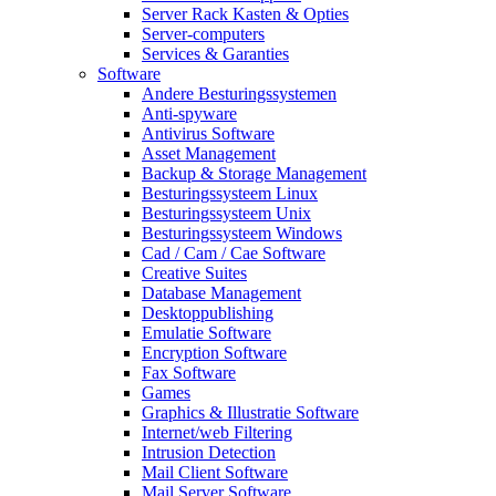
Server Rack Kasten & Opties
Server-computers
Services & Garanties
Software
Andere Besturingssystemen
Anti-spyware
Antivirus Software
Asset Management
Backup & Storage Management
Besturingssysteem Linux
Besturingssysteem Unix
Besturingssysteem Windows
Cad / Cam / Cae Software
Creative Suites
Database Management
Desktoppublishing
Emulatie Software
Encryption Software
Fax Software
Games
Graphics & Illustratie Software
Internet/web Filtering
Intrusion Detection
Mail Client Software
Mail Server Software