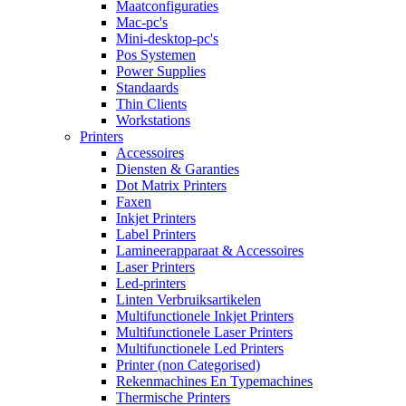
Maatconfiguraties
Mac-pc's
Mini-desktop-pc's
Pos Systemen
Power Supplies
Standaards
Thin Clients
Workstations
Printers
Accessoires
Diensten & Garanties
Dot Matrix Printers
Faxen
Inkjet Printers
Label Printers
Lamineerapparaat & Accessoires
Laser Printers
Led-printers
Linten Verbruiksartikelen
Multifunctionele Inkjet Printers
Multifunctionele Laser Printers
Multifunctionele Led Printers
Printer (non Categorised)
Rekenmachines En Typemachines
Thermische Printers